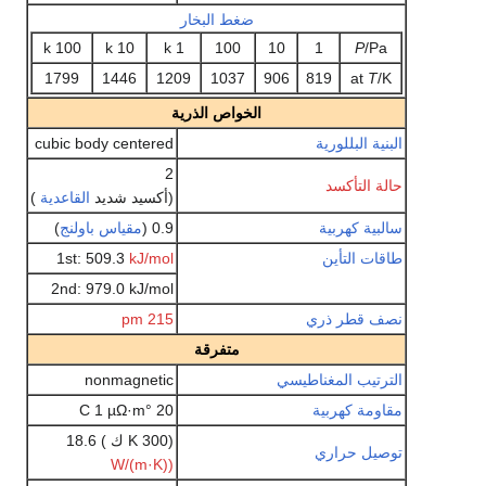
ضغط البخار
100 k
10 k
1 k
100
10
1
P
/Pa
1799
1446
1209
1037
906
819
at
T
/K
الخواص الذرية
البنية البللورية
cubic body centered
2
حالة التأكسد
(أكسيد شديد
القاعدية
)
سالبية كهربية
0.9 (
مقياس باولنج
)
طاقات التأين
kJ/mol
1st: 509.3
2nd: 979.0 kJ/mol
نصف قطر ذري
215
pm
متفرقة
الترتيب المغناطيسي
nonmagnetic
مقاومة كهربية
20 °C 1 µΩ·m
(300 K ك ) 18.6
توصيل حراري
(W/(m·K)