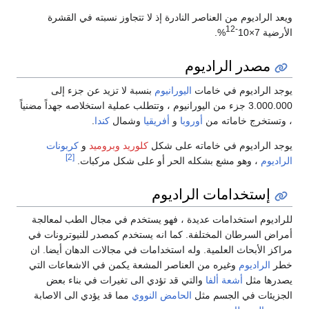
ويعد الراديوم من العناصر النادرة إذ لا تتجاوز نسبته في القشرة
-12
الأرضية 7×10
%.
مصدر الراديوم
يوجد الراديوم في خامات
اليورانيوم
بنسبة لا تزيد عن جزء إلى
3.000.000 جزء من اليورانيوم ، وتتطلب عملية استخلاصه جهداً مضنياً
، وتستخرج خاماته من
أوروبا
و
أفريقيا
وشمال
كندا
.
يوجد الراديوم في خاماته على شكل
كلوريد
وبروميد
و
كربونات
[2]
الراديوم
، وهو مشع بشكله الحر أو على شكل مركبات.
إستخدامات الراديوم
للراديوم استخدامات عديدة ، فهو يستخدم في مجال الطب لمعالجة
أمراض السرطان المختلفة. كما انه يستخدم كمصدر للنيوترونات في
مراكز الأبحاث العلمية. وله استخدامات في مجالات الدهان أيضا. ان
خطر
الراديوم
وغيره من العناصر المشعة يكمن في الاشعاعات التي
يصدرها مثل
أشعة ألفا
والتي قد تؤدي الى تغيرات في بناء بعض
الجزيئات في الجسم مثل
الحامض النووي
مما قد يؤدي الى الاصابة