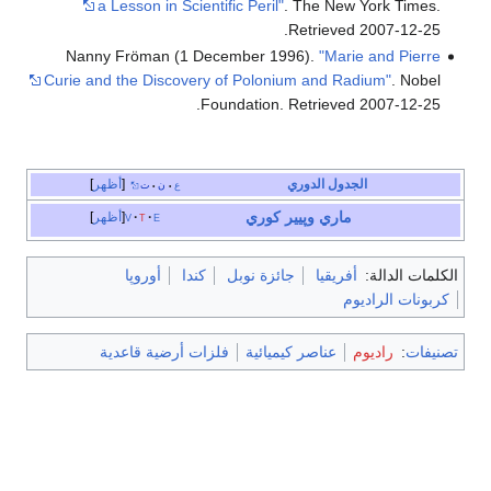
a Lesson in Scientific Peril"
. The New York Times
.
.
Retrieved
2007-12-25
Nanny Fröman (1 December 1996).
"Marie and Pierre
Curie and the Discovery of Polonium and Radium"
. Nobel
.
Foundation
. Retrieved
2007-12-25
الجدول الدوري
أظهر
ع
ن
ت
•
•
ماري
وپيير كوري
e
t
v
أظهر
الكلمات الدالة:
أفريقيا
جائزة نوبل
كندا
أوروپا
كربونات الراديوم
تصنيفات
:
راديوم
عناصر كيميائية
فلزات أرضية قاعدية