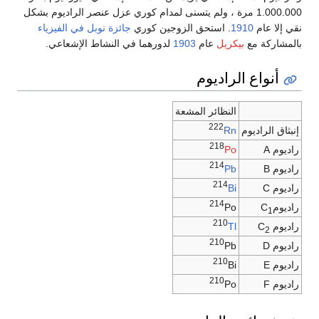
1.000.000 مرة ، ولم يتسنى لمدام كوري عزل عنصر الراديوم بشكل
نقي إلا عام
1910
. استحق الزوجين كوري
جائزة نوبل في الفيزياء
بالمشاركة مع
بيكريل
عام
1903
لدورهما في النشاط الإشعاعي.
أنواع الراديوم
النظائر المشعة
222
إنبثاق الراديوم
Rn
218
راديوم A
Po
214
راديوم B
Pb
214
راديوم C
Bi
214
راديومC
Po
1
210
راديوم C
Tl
2
210
راديوم D
Pb
210
راديوم E
Bi
210
راديوم F
Po