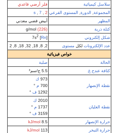
سلاسل كيميائية
فلز أرضي قاعدي
المجموعة
,
الدورة
,
المستوى الفرعي
2
,
7
,
s
المظهر
أبيض فضي معدني
كتلة ذرية
(226)
g/mol
2
شكل إلكتروني
[
Rn
] 7s
عدد الإلكترونات
لكل
مستوى
2, 8, 18, 32, 18, 8, 2
خواص فيزيائية
الحالة
صلبة
كثافة
عندح.غ.
5.5 ج/سم³
973
ك
نقطة الإنصهار
700
م
°
1292
ف
°
2010
ك
نقطة الغليان
1737
م
°
3159
ف
°
حرارة الإنصهار
8.5
kJ/mol
حرارة التبخر
113
kJ/mol