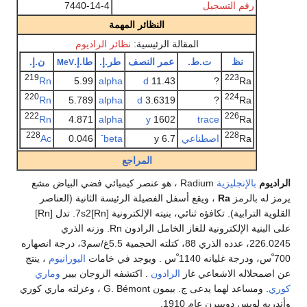
رقم التسجيل
7440-14-4
النظائر المهمة
المقالة الرئيسية:
نظائر الراديوم
نظ
ت.ط.
عمر النصف
طر.إ.
طا.إ.
ن.إ.
MeV
219
223
Rn
5.99
alpha
d
11.43
?
Ra
220
224
Rn
5.789
alpha
d
3.6319
?
Ra
222
226
Rn
4.871
alpha
y
1602
trace
Ra
228
-
228
Ra
اصطناعي
6.7 y
beta
0.046
Ac
المراجع
الراديوم
بالإنجليزية
Radium ، هو عنصر كيميائي فضي البياض مشع
يرمز له بالرمز
Ra
، ويقع أسفل الفصيلة الرئيسة الثانية (العناصر
القلوية الترابية). تكافؤه ثنائي، بنيته الإلكترونية [Rn]7s2. تدل [Rn]
على البنية الإلكترونية للغاز الخامل الرادون Rn. وزنه الذري
226.0245، عدده الذري 88، كتلته الحجمية 5.5غ/سم3، درجة انصهاره
700 ْس، ودرجة غليانه 1140 ْس . ويوجد في خامات
اليورانيوم
، ينتج
عن اضمحلاله الاشعاعي غاز
الرادون
. اكتشفه الزوجان بيير
وماري
كوري
. ومساعد لهما يدعى ج. بيمون G. Bémont ، وعزلته ماري كوري
وأندريه لويس دوبييرن عام 1910.