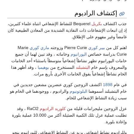
إكتشاف الراديوم
جذب اكتشاف
بكريل
Bequerel للنشاط الإشعاعي انتباه علماء كثيرين،
إذ إن انبعاث الإشعاعات ذات النفاذية الشديدة من المعادن الطبيعية كان
غامضاً وغير مفهوم على الإطلاق.
اهتم كل من
بيير كوري
Pierre Curie وزوجته
ماري كوري
Marie
Curie بدراسة خصائص
اليورانيوم
وخاماته ، وقد تبين لهما أن جميع
خامات اليورانيوم تظهر نشاطاً إشعاعياً متوسطاً باستثناء أحد الخامات
والمعروف بإسم خام
البتشبلند
المستخرج من
بوهيميا
، وقد أظهر هذا
الخام نشاطاً إشعاعياً يفوق الخامات الأخرى بأربع مرات.
في عام
1898
اكتشف الزوجين كوري عنصرين مشعين جديدين في
خام البتشبلند أسموهما
البلوتونيوم
والراديوم ، ووجودهما في الخام هو
سبب زيادة النشاط الإشعاعي للخام.
عزل الزوجين مليجرامات قليلة من
كلوريد الراديوم
RaCl2 ، وقد
تطلبت عملية عزل تلك الكمية الضئيلة أكثر من 10.000 عملية بلورة
وإعادة بلورة.
وللراديوم نشاط إشعاعي يزيد عن النشاط الإشعاعي لليورانيوم بنحو