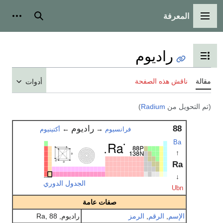
المعرفة
القائمة الرئيسية
بحث
أدوات
راديوم
تبديل عرض جدول المحتويات
مقالة
ناقش هذه الصفحة
أدوات
(تم التحويل من
Radium
)
88
راديوم
←
→
فرانسيوم
أكتينيوم
Ba
↑
Ra
↓
الجدول الدوري
Ubn
صفات عامة
الإسم
,
الرقم
,
الرمز
راديوم, Ra, 88