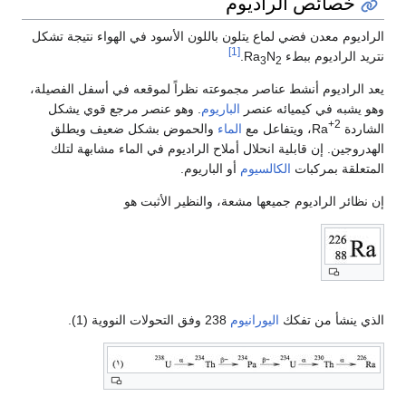
خصائص الراديوم
الراديوم معدن فضي لماع يتلون باللون الأسود في الهواء نتيجة تشكل
[1]
نتريد الراديوم ببطء Ra
N
.
3
2
يعد الراديوم أنشط عناصر مجموعته نظراً لموقعه في أسفل الفصيلة،
وهو يشبه في كيميائه عنصر
الباريوم
. وهو عنصر مرجع قوي يشكل
+2
الشاردة Ra
، ويتفاعل مع
الماء
والحموض بشكل ضعيف ويطلق
الهدروجين. إن قابلية انحلال أملاح الراديوم في الماء مشابهة لتلك
المتعلقة بمركبات
الكالسيوم
أو الباريوم.
إن نظائر الراديوم جميعها مشعة، والنظير الأثبت هو
الذي ينشأ من تفكك
اليورانيوم
238 وفق التحولات النووية (1).