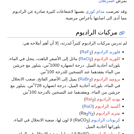
بمرض
السرطان
.
وقد تعرضت
مدام كوري
نفسها لاشعاعات كثيرة صادرة عن الراديوم
مما أدى الى اصابتها بأعراض مرضية.
مركبات الراديوم
لم تدرس مركبات الراديوم كثيراً لندرته، إلا أن أهم أملاحه هي:
فلوريد الراديوم
(
RaF
)
2
كلوريد الراديوم
(
RaCl
) مائل إلى الأصفر الباهت، ينحل في الماء،
2
بلوراته أحادية الميل. درجة انصهاره 1000 ْس، يتبلور مع جزيئين
من الماء يفقدهما عند التسخين للدرجة 100 ْس.
بروميد الراديوم
(
RaBr
) يميل إلى الأصفر الفاتح، صعب الانحلال
2
في الماء، بلوراته أحادية الميل، درجة انصهاره 728 ْس، يتبلور مع
جزيئين من الماء، ويفقدهما عند التسخين بالدرجة 100 ْس.
يوديد الراديوم
(
RaI
)
2
أكسيد الراديوم
(
RaO
)
نيتريد الراديوم
(Ra
N
)
3
2
كربونات الراديوم
(RaCO
) لا لون لها، صعبة الانحلال في الماء،
3
بلوراتها أحادية الميل.
كبريتات الراديوم
RaSO
لا لون لها، صعبة الانحلال في الماء،