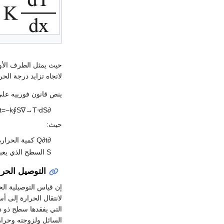
لاتجاه تزايد درجة الحر
ينص قانون فورييه عل
t
=
−
k
∮
S
∇
→
T
⋅
d
S
∂
حيث:
∂
t
∂
Q
كمية الحرارة
S
السطح الذي يعبر
التوصيل الحر
إن قياس التوصيلية الح
التي يفقدها سطح ذو د
السائل ولزوجته وحرارت