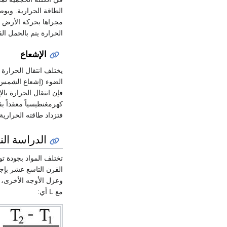
الطاقة الحرارية. ويوص
مجراها بحركة الأرض وب
الحرارة يتم بالحمل ا
الإشعاع
يختلف انتقال الحرارة
الضوء (إشعاع الشمس م
كهرمغنطيسياً معقداً 
فتزداد طاقته الحرارية
الدراسة ال
تختلف المواد بجودة تو
القرن التاسع عشر بإجراء تجارب لد
وعزل الأوجه الأخرى، ف
مع L أي: