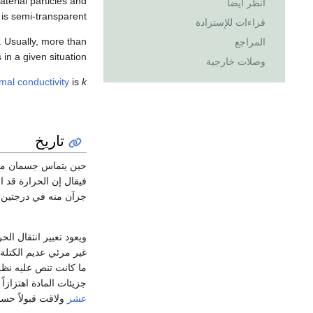
aterial particles and
انظر أيضاً
 is semi-transparent.
قراءات للإستزادة
 Usually, more than
المراجع
in a given situation.
وصلات خارجية
mal conductivity
is
k
تاريخ
حين يتماس جسمان م
فيقال إن الحرارة قد 
جزآن منه في درجتين م
ويعود تعبير انتقال الحرارة heat transfer أصلاً إلى الاعتقاد الذي كان سا
غير مرئي عديم الكتلة
ما كانت تنص عليه نظ
جزيئات المادة اهتزازاً
عشر
ولاقت قبولاً حسناً