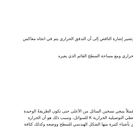
ثل الطرف الأول من هذه العلاقة كمية الحرارة المنتقلة عبر السطح dA في المدة الزمنية dt. وتشير إشارة الناقص إلى أن التدفق الحراري يتم في اتجاه معاكس
ثلاً ينبغي تسخين السائل من الأعلى حتى تكون الطريقةُ الوحيدة
لانتقال الحرارة إلى أسفل السائل هي طريقة تبادل الطاقة بين الجزيئات. وليس هناك معادلة بسيطة تعطي التوصيلية الحرارية K للسوائل، وسبب ذلك هو أن الحرارة
ق بأشياء كثيرة منها الشكل الهندسي للسطح ووضعه وكذلك كثافة