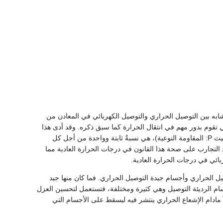
مع التوصيلية الكهربائية التي تقابل في العلاقة (1) التوصيلية الحرارية K فهذا التشابه بين التوصيل الحراري والتوصيل الكهربائي في المعادن من
ي تقوم بدور مهم في انتقال الحرارة كما سبق ذكره. وقد أدى هذا
التشابه إلى قانون ينص على أن النسبة بين التوصيلية الحرارية K لمعدن ما وتوصيليته الكهربائية 1/P(حيث P: المقاومة النوعية)، هي نسبةٌ ثابتة وواحدة من أجل كل
ج التجارب على صحة هذا القانون في درجات الحرارة العادية مما
بائي في درجات الحرارة العادية.
ن: أجسام رديئة التوصيل الحراري وأجسام جيدة التوصيل الحراري. فما كان منها جيد
سام الرديئة التوصيل وهي كثيرة ومختلفة، فتستعمل لتحسين العزل
زلاً مادام الإشعاع الحراري ينتشر فيه ليسقط على الأجسام التي