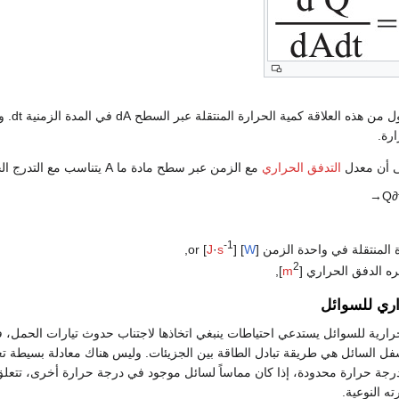
حيث يم
ارة.
ى أن معدل
التدفق الحراري
مع الزمن عبر سطح مادة ما A يتناسب مع التدرج الحراري ومع مساحة السطح القائم الذي يعبره
→
Q
∂
-1
 المنتقلة في واحدة الزمن [
W
] or [
],
s
·
J
2
ه الدفق الحراري [
m
],
اري للسوائل
رارية للسوائل يستدعي احتياطات ينبغي اتخاذها لاجتناب حدوث تيارات الحمل، فم
رجة حرارة محدودة، إذا كان مماساً لسائل موجود في درجة حرارة أخرى، تتعل
ه النوعية.