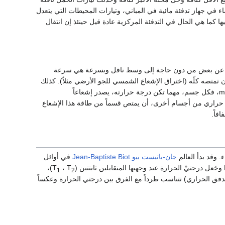
ء في جهاز تدفئة مائية في المباني، وتيارات المحيطات التي يتعدل
 كما هي الحال في التدفئة المركزية عادة قيل حينئذ إن انتقال
 بعضها عن بعض من دون حاجة إلى وسط ناقل وبسرعة هي سرعة
 تمتصه كلّه (اختراق الإشعاع الشمسي للجو الأرضي مثلاً). كذلك
فإن انتقال الحرارة بالإشعاع يختلف عن طريقتي التوصيل والحمل السابقتين من حيث آليته mechanism، فكل جسم، مهما تكن درجة حرارته، يصدر إشعاعاً
اع حراري من أجسام أخرى، أن يمتص قسماً من طاقة هذا الإشعاع
فاً.
 وقد بدأ العالم
جان-باتيست بيو
Jean-Baptiste Biot
في أوائل
)،
، T
1
2
تدفق الحراري) تتناسب طرداً مع الفرق بين درجتي الحرارة وعكساً