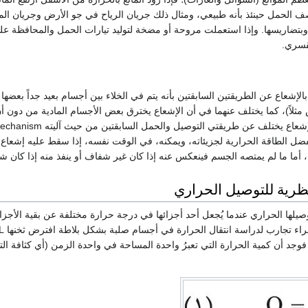
ف الحمل حينئذ بأنه طبيعي، ومثال ذلك جريان الرياح في جو الأرض وجريان الما
تضاريسها. وإذا استعملت مروحة أو مضخة لتوليد تيارات الحمل والمحافظة عليها
لقسري.
 بالإشعاع عن الطريقتين السابقتين بأنه يتم في الخلاء بين أجسام بعيد جداً
ثلاً)، كما يختلف عنهما في أن الإشعاع يخترق بعض الأجسام المادية من دون أن
بفضل الطاقة الحرارية لجزيئاته، ويمكنه، في الوقت نفسه، إذا سقط عليه إشع
، أما ما لم يمتصه الجسم فينعكس عنه إذا كان غير شفاف أو ينفذ منه إذا كان شفا
نظرية للتوصيل الحراري
صيلها الحراري عندما يُجعل أحد أجزائها في درجة حرارة مختلفة عن بقية الأجزاء.
راسة انتقال الحرارة في أجسام صلبة بشكل بلاطة افترض ثخنها L وجَعل درجتيْ الحرارة عند وجهيها المتقابلين ثابتتين (T
وجد أن كمية الحرارة التي تعبرُ واحدة المساحة في واحدة الزمن (أي كثافة ال