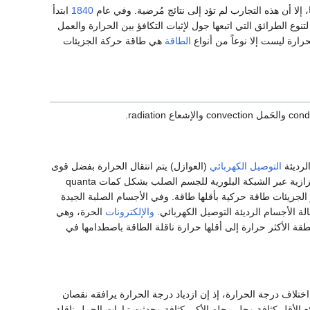
 إلا أن هذه التجارب لم تؤد إلى نتائج مُرضية. وفي عام
1840
ابتدأ
 لتنوع الطرائق التي اتبعها جول لإثبات التكافؤ بين الحرارة والعمل
رارة ليست إلا نوعاً من أنواع
الطاقة
هي طاقة حركة الجزيئات
لرديئة
التوصيل الكهربائي
(العوازل) يتم انتقال الحرارة بفضل قوى
المرونة التي تربط بين الذرات التي تهتز حول أوضاع توازنها، فالأمر هنا يقتصر على انتقال الطاقة الاهتزازية عبر الشبكة البلورية للجسم الصلب بشكل كمات quanta
كثر الجزيئات طاقة حركية بأقلها طاقة. وفي الأجسام الصلبة الجيدة
لة الأجسام الرديئة التوصيل الكهربائي.
والإلكترونات
الحرة، وهي
ة الأكثر حرارة إلى أقلها حرارة ناقلة الطاقة باصطدامها في
ختلاف درجة الحرارة، إذ إن ازدياد درجة الحرارة يرافقه نقصان
مائع الأقل كثافة وحل محله الأكبر كثافة وحدثت تيارات الحمل ناقلة