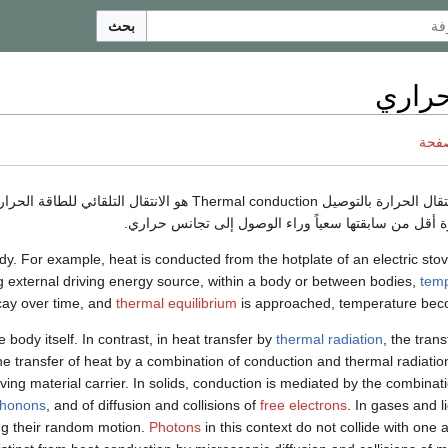
بحث
راري
صفحة
أو انتقال الحرارة بالتوصيل Thermal conduction هو
أقل من سابقتها سعياً وراء الوصول إلى تجانس حراري.
y. For example, heat is conducted from the hotplate of an electric stov
g external driving energy source, within a body or between bodies,
tem
ay over time, and
thermal equilibrium
is approached, temperature bec
 body itself. In contrast, in heat transfer by
thermal radiation
, the tran
he transfer of heat by a combination of conduction and thermal radiation
ing material carrier. In solids, conduction is mediated by the combinati
honons
, and of diffusion and collisions of
free electrons
. In gases and l
ng their random motion.
Photons
in this context do not collide with one