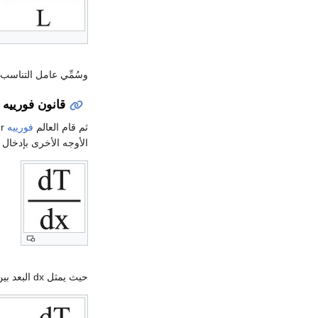
وسُمِّي عامل التناسب K التوصيلية (الناقلية) الحرارية hermal conductivity
قانون فورييه
ثم قام العالم
فورييه
J.Fourier عام
الأوجه الأخرى بإدخال 
حيث يمثل dx البعد بين سطحين متساوييْ الدرجة متجاورين يختلفان بمقدار dT في درجة الحرارة وصاغ القانون بدقة على النحو التالي: