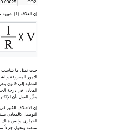
0.00025
CO2
إن العلاقة (1) شبيهة من حيث الصياغة، بقانون
الأمور المعروفة والشا
المعادن في درجة الحرا
يعزِّز القول بأن الإل
التوصيل كالمعادن يست
الحراري. وليس هناك في 
تمتصه وتحول جزءاً من