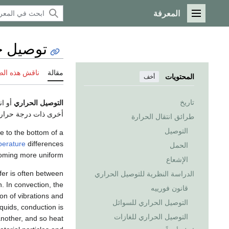
المعرفة
القائمة الرئيسية
توصيل ح
مقالة
ناقش هذه ال
المحتويات
أخف
تاريخ
التوصيل الحراري
أخرى ذات درجة حرارة 
طرائق انتقال الحرارة
التوصيل
e to the bottom of a
perature
differences
الحمل
oming more uniform.
الإشعاع
sfer is often between
الدراسة النظرية للتوصيل الحراري
. In convection, the
قانون فورييه
on of vibrations and
التوصيل الحراري للسوائل
iquids, conduction is
التوصيل الحراري للغازات
 another, and so heat