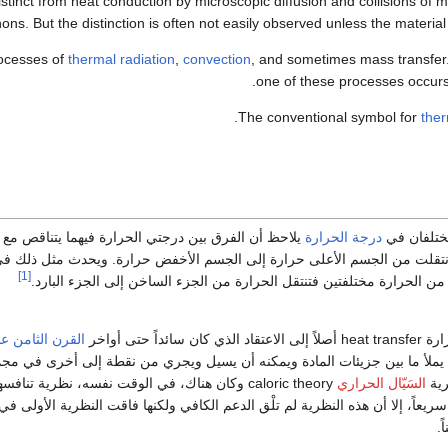
stinct from heat conduction by microscopic diffusion and collisions of m
ons. But the distinction is often not easily observed unless the material
rocesses of
thermal radiation
,
convection
, and sometimes mass transfer.
one of these processes occurs 
.
The conventional symbol for
ther
ختلفان في
درجة الحرارة
يلاحظ أن الفرق بين درجتي الحرارة فيهما يتناقص مع 
انتقلت من الجسم الأعلى حرارة إلى الجسم الأخفض حرارة. ويحدث مثل ذلك في 
[1]
ن الحرارة مختلفتين فتنتقل الحرارة من الجزء الساخن إلى الجزء البارد.
ئداً حتى أواخر
القرن الثامن ع
 يملأ ما بين جزيئات المادة ويمكنه أن يسيل ويجري من نقطة إلى أخرى في مج
رية
السَيّال الحراري
caloric theory وكان هناك، في الوقت نفسه، نظرية تنا
 سريعاً، إلا أن هذه النظرية لم تلْق الدعم الكافي ولكنها فاقت النظرية الأولى 
.