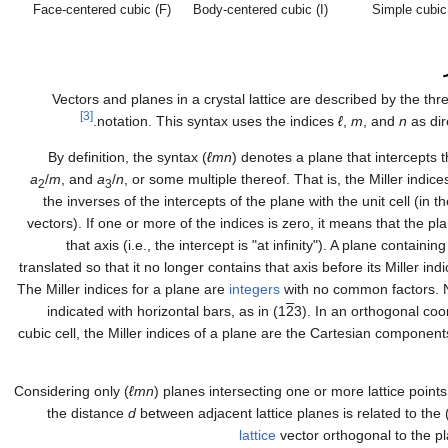
Face-centered cubic (F)
Body-centered cubic (I)
Simple cubic
Vectors and planes in a crystal lattice are described by the th
[3]
notation. This syntax uses the indices
ℓ
,
m
, and
n
as dir
By definition, the syntax (
ℓmn
) denotes a plane that intercepts 
a
/
m
, and
a
/
n
, or some multiple thereof. That is, the Miller indice
2
3
the inverses of the intercepts of the plane with the unit cell (in th
vectors). If one or more of the indices is zero, it means that the pl
that axis (i.e., the intercept is "at infinity"). A plane containin
translated so that it no longer contains that axis before its Miller in
The Miller indices for a plane are
integers
with no common factors. N
indicated with horizontal bars, as in (1
2
3). In an orthogonal coo
cubic cell, the Miller indices of a plane are the Cartesian component
Considering only (
ℓmn
) planes intersecting one or more lattice point
the distance
d
between adjacent lattice planes is related to the 
lattice
vector orthogonal to the p