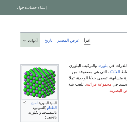
إنشاء حساب
دخول
اقرأ
عرض المصدر
تاريخ
أدوات
بلورة
. والتركيب البلوري
قاط
العـُقـْد
، التي هي مصفوفة من
ة متشابهة، تسمى خلايا الوحدة، تملأ
تتجسد في
مجموعة فراغية
. تلعب بنية
 البصرية
.
البنية البلورية
لملح
الطعام
(الصوديوم
بالبنفسجيـ والكلوريد
بالأخضر)