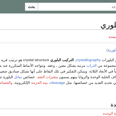
بحث
لوري
صفحة
للورية
)
البلورات
crystallography
,
التركيب البلوري
crystal structure هو ترتيب فريد للذرات في
الذرات
مرتبة بشكل معين ، وعقد. وتتواجد الأنماط المتكررة عند ن
اً في الأبعاد الثلاثة. ويمكن التفكير في تلك النقاط على أنها تشكل صناديق صغير
ف الخلية الوحدة والزوايا بينهم يسمون
متغيرات العقد
.
خصائص
تماثل
البلورة 
ً في تحديد العديد من خصائصها، مثل
cleavage
،
بنية الحزمة
الإلكترونية،
والخصائص
دة
ة الوحدة