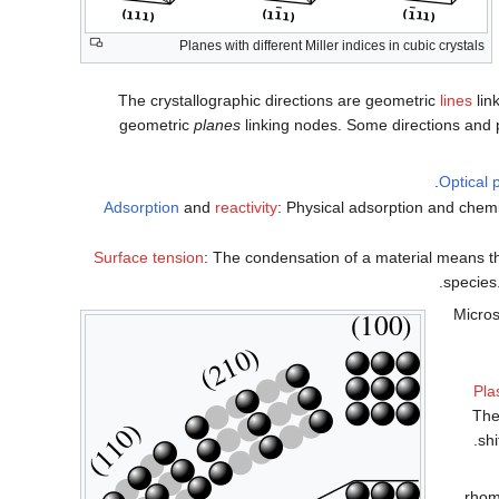
Planes with different Miller indices in cubic crystals
The crystallographic directions are geometric
lines
lin
geometric
planes
linking nodes. Some directions and 
Optical 
Adsorption
and
reactivity
: Physical adsorption and chem
Surface tension
: The condensation of a material means th
species.
Micros
Pla
The
shi
rhom