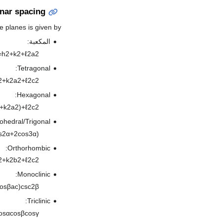
anar spacing
ice planes is given by:
المكعبة:
=
h
2
+
k
2
+
ℓ
2
a
2
Tetragonal:
2
+
k
2
a
2
+
ℓ
2
c
2
Hexagonal:
+
k
2
a
2
)
+
ℓ
2
c
2
hedral/Trigonal:
s
2
α
+
2
cos
3
α
)
Orthorhombic:
2
+
k
2
b
2
+
ℓ
2
c
2
Monoclinic:
os
β
a
c
)
csc
2
β
Triclinic:
os
α
cos
β
cos
γ