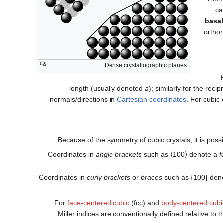
ca
basal
orthor
Dense crystallographic planes
length (usually denoted
a
); similarly for the reci
normals/directions in
Cartesian coordinates
. For cubic 
Because of the symmetry of cubic crystals, it is poss
Coordinates in
angle brackets
such as
⟨100⟩
denote a
f
Coordinates in
curly brackets
or
braces
such as {100} deno
For
face-centered cubic
(fcc) and
body-centered cubi
.
Miller indices are conventionally defined relative to t