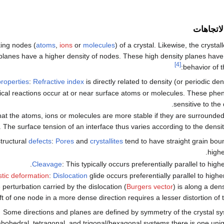
لاتجاهات
king nodes (
atoms
,
ions
or
molecules
) of a crystal. Likewise, the crysta
planes have a higher density of nodes. These high density planes have
[4]
behavior of t
properties
:
Refractive index
is directly related to density (or periodic dens
ical reactions occur at or near surface atoms or molecules. These ph
sensitive to the
at the atoms, ions or molecules are more stable if they are surrounded 
 The surface tension of an interface thus varies according to the densit
tructural
defects
:
Pores
and
crystallites
tend to have straight grain bou
highe
Cleavage
: This typically occurs preferentially parallel to high
stic deformation
:
Dislocation
glide occurs preferentially parallel to highe
 perturbation carried by the dislocation (
Burgers vector
) is along a den
ft of one node in a more dense direction requires a lesser distortion of th
Some directions and planes are defined by symmetry of the crystal sy
bohedral, tetragonal, and trigonal/hexagonal systems there is one uni