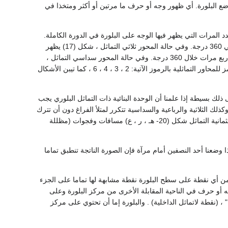
وضع البلورة. أي ظهور وجه أو حرف ما مرتين أو أكثر ومتخذا في
 المرات التي يظهر فيها الوجه على البلورة في الدورة الكاملة.
ففي حالة المحور ثنائي التماثل ، شكل (16) يظهر الوجه كل 180 درجة. ويتكرر وضع البلورة مرتين في 360 درجة. وفي حالة المحور ثلاثي التماثل ، شكل (17) يظهر
الوجه كل 120 درجة ، ويتكرر وضع شكل (18) ، فإن الوجه يظهر كل 90 درجة ، ويتكرر وضع البلورة أربع مرات خلال 360 درجة. وفي حالة المحور سداسي التماثل ،
شكل (19) ، يظهر الوجه مرة كل 60 درجة ، ويتكرر وضع البلورة ست مرات في الدورة الكاملة. ويرمز للمحاور التماثلية بالرموز الآتية: 2 ، 3 ، 4 ، 6 ، كما تيبن الأشكال
لك بسيطة إذا علمنا أن الوحدة البنائية ذات التماثل البلوري يجب
ذلك الثلاثية والرباعية والسداسية تتكرر لمتلأ الفراغ دون أن تترك
أي فجوات أو مسافة بينية ، شكل (20- أ ، ب ، ج ، د ، و) ، بينما تترك الأشكال الخماسية والسباعية والثمانية التماثل شكل (20- هـ ، ر ، ع) مسافات وفجوات (مظللة
تشابهين بحيث إذا وضعنا أحد النصفين أمام مرآة فإن الصورة الناتجة تنطبق تماما
الخط المار بالمركز من أي نقطة على سطح البلورة نقطة مشابهة لها تماما على الجزء
 أو حرف في الناحية المقابلة الأخرى من مركز البلورة وعلى
كل (22). ويرمز لمركز التماثل بالرمو "ن" ، (نقطة لاتماثل الداخلية) . والبلورة إما أن تحتوي على مركز