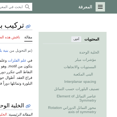
المعرفة
القائمة الرئيسية
تركيب ب
مقالة
ناقش هذه ال
المحتويات
أخف
(تم التحويل من
بنية ب
الخلية الوحدة
مؤشرات ميلر
في
علم الفلزات
وعلم 
يتكون من motif, وهو مجموعة من
المستويات والاتجاهات
النقاط التي تتكرر دوري
البنى المكعبة
فراغ العقد. أطوال حوا
Interplanar spacing
البلورة وتماثلها دورا
تصنيف البلورات حسب التماثل
عناصر التماثل Element of
Symmetry
الخلية الوح
محور التماثل الدوراني Rotation
axis of symmetry
المقالة الرئيسية:
الخلي