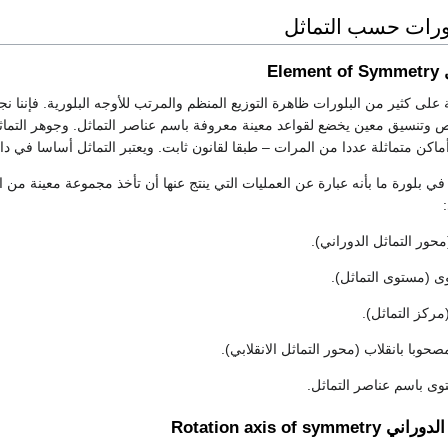
ورات حسب التماثل
El
لى كثير من البلورات ظاهرة التوزيع المنظم والمرتب للأوجه البلورية. فإننا نجد 
تنسيق معين يخضع لقواعد معينة معروفة باسم عناصر التماثل. وجوهر التماثل هو
كن متماثلة عددا من المرات – طبقا لقانون ثابت. ويعتبر التماثل أساسا في دا
ي بلورة ما بأنه عبارة عن العمليات التي ينتج عنها أن تأخذ مجموعة معينة من ا
ى باسم عناصر التماثل.
Rotation axis of sy