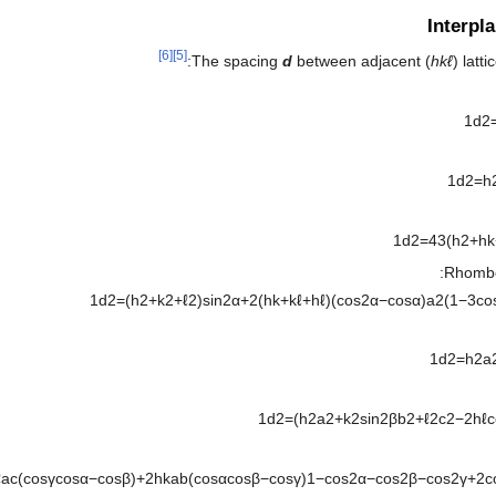
Interpl
[6]
[5]
The spacing
d
between adjacent (
hkℓ
) latt
1
d
2
1
d
2
=
h
1
d
2
=
4
3
(
h
2
+
h
k
Rhombo
1
d
2
=
(
h
2
+
k
2
+
ℓ
2
)
sin
2
α
+
2
(
h
k
+
k
ℓ
+
h
ℓ
)
(
cos
2
α
−
cos
α
)
a
2
(
1
−
3
co
1
d
2
=
h
2
a
1
d
2
=
(
h
2
a
2
+
k
2
sin
2
β
b
2
+
ℓ
2
c
2
−
2
h
ℓ
c
ℓ
a
c
(
cos
γ
cos
α
−
cos
β
)
+
2
h
k
a
b
(
cos
α
cos
β
−
cos
γ
)
1
−
cos
2
α
−
cos
2
β
−
cos
2
γ
+
2
c