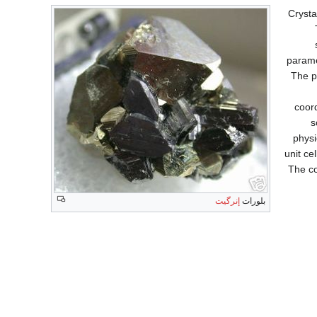
Crysta
parame
The po
coord
s
physi
unit ce
The co
بلورات
إنرگيت