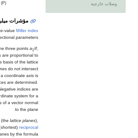
 (P)
وصلات خارجية
مؤشرات ميلر
ree-value
Miller index
ectional parameters.
the three points
a
/
ℓ
,
1
s are proportional to
e basis of the lattice
anes do not intersect
g a coordinate axis is
dices are determined.
egative indices are
rdinate system for a
s of a vector normal
to the plane.
s (the
lattice planes
),
(shortest)
reciprocal
lanes by the formula