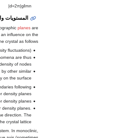
|
d
=
2
π
|
g
ℓ
m
n
المستويات وا
llographic
planes
are
 an influence on the
he crystal as follows:
ity fluctuations).
enomena are thus
 density of nodes.
by other similar
y on the surface.
ndaries following
r density planes.
er density planes.
r density planes.
se direction. The
e crystal lattice.
stem. In monoclinic,
que axis (sometimes