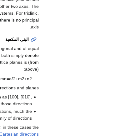
other two axes. The
stems. For triclinic,
there is no principal
axis.
البنى المكعبة
thogonal and of equal
] both simply denote
tice planes is (from
above):
ℓ
m
n
=
a
ℓ
2
+
m
2
+
n
2
rections and planes:
 as [100], [010],
those directions.
ations, much the
ly of directions.
r, in these cases the
Cartesian directions