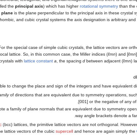
lled the
principal axis
) which has higher
rotational symmetry
than the 
 plane
is the plane perpendicular to the principal axis in these crystal sy
hombic, and cubic crystal systems the axis designation is arbitrary and 
For the special case of simple cubic crystals, the lattice vectors are or
procal lattice. So, in this common case, the Miller indices (
ℓmn
) and [
ℓmn
crystals with
lattice constant
a
, the spacing
d
between adjacent (ℓmn) lat
d
ible to change the place and sign of the integers and have equivalent di
amily
of directions that are equivalent due to symmetry operations, such
[001] or the negative of any of 
te a family of plane normals that are equivalent due to symmetry oper
way angle brackets denote a fami
c
(bcc) lattices, the primitive lattice vectors are not orthogonal. Howeve
he lattice vectors of the cubic
supercell
and hence are again simply the