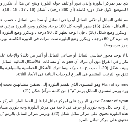
ي يمر بمركز البلورة والذي تدور أو تلف حوله البلورة وينتج عن هذا أن يتكرر 
لال دورة كاملة (أي 360 درجة) ، أشكل (16 ، 17 ، 18 ، 19).
ثنائي التماثل أو ثلاثي التماثل أو رباعي التماثل أو سداسي التماثل ، حسب عدد
 رموز مرسومة).
 لا يوجد محور خماسي التماثل أو سباعي التماثل أو أكبر من ذلك؟ والإجابة على ذ
كرار في الفراغ دون أن تترك أي فجوات أو مسافات. فالأشكال الثنائية التماثل وك
فق مع الترتيب المنتظم في الفراغ للوحدات البنائية في الأبعاد الثلاثة.
2- مستوى التماثل Plan of symmetry وهو المستوى الذي يقسم البلورة إلى نصفين م
رة ورمز لمستوى التماثل برمز "م" ( من كلمة مرآة) شكل (21).
3- مركز التماثل Center of symmetry تحتوي البلورة على لمركز تماثل اذا قابل 
خر إذا وجد لكل وجه بلوري أو حرف في ناحية من مركز البلورة وجه بلوري مشابه
مسافة مساوية ، فإن هذه البلورة تحتوي على مركز تماثل ش
تحتوي على مركز تماثل بالمرة.