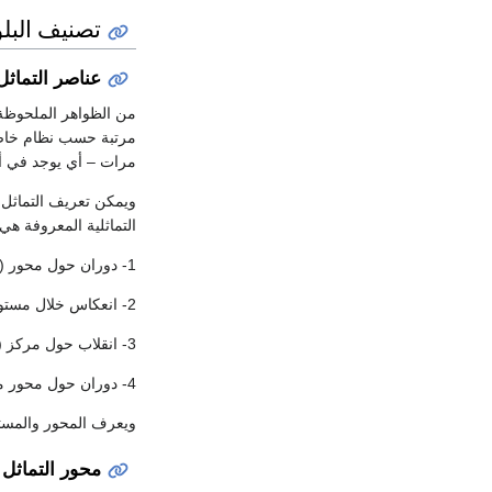
تصنيف البل
عناصر التماثل ement of Symmetry
من الظواهر الملحوظة ع
مرتبة حسب نظام خاص و
مرات – أي يوجد في أما
ويمكن تعريف التماثل ف
التماثلية المعروفة هي:
1- دوران حول محور (محور التماثل الدوراني).
2- انعكاس خلال مستوى (مستوى التماثل).
3- انقلاب حول مركز (مركز التماثل).
4- دوران حول محور مصحوبا بانقلاب (محور التماثل الانقلابي).
ويعرف المحور والمستو
محور التماثل الدوراني mmetry