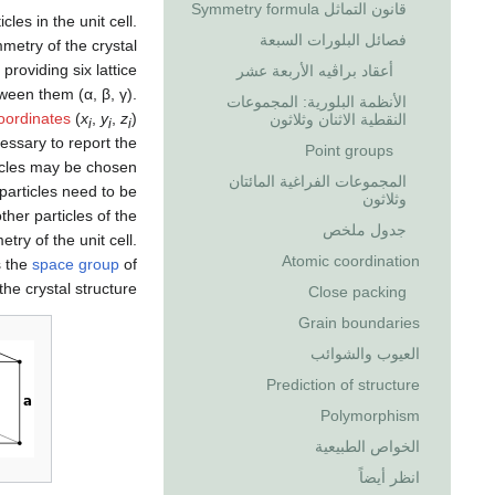
قانون التماثل Symmetry formula
les in the unit cell.
فصائل البلورات السبعة
mmetry of the crystal
, providing six lattice
أعقاد براڤيه الأربعة عشر
ween them (α, β, γ).
الأنظمة البلورية: المجموعات
coordinates
(
x
,
y
,
z
)
النقطية الاثنان وثلاثون
i
i
i
essary to report the
Point groups
ticles may be chosen
المجموعات الفراغية المائتان
 particles need to be
وثلاثون
ther particles of the
جدول ملخص
ry of the unit cell.
Atomic coordination
s the
space group
of
the crystal structure.
Close packing
Grain boundaries
العيوب والشوائب
Prediction of structure
Polymorphism
الخواص الطبيعية
انظر أيضاً