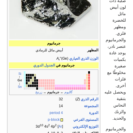
صلبة ذات
لون أبيض
مائل
للخضرة
ومظهر
فلزي.
والجرمانيوم
جرمانيوم
عنصر نادر،
المظهر
أبيض مائل للرمادي
يوجد عادة
الوزن الذري العياري
°(Ge)
A
بكميات
r
جرمانيوم في
الجدول الدوري
صغيرة
مخلوطًا مع
Si
↑
فلزات
Ge
↓
أخرى.
Sn
ويحصل عليه
گاليوم
←
جرمانيوم
→
زرنيخ
بتنقية
الرقم الذري
(
Z
)
32
النحاس
المجموعة
14
والزنك
الدورة
period 4
والحديد.
المستوى الفرعي
p-block
10
2
2
التوزيع الإلكتروني
4s
4p
] 3d
Ar
[
والجرمانيوم