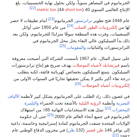
الجرمانيوم في المصاهر سنوياً، ولكن بحلول نهاية الخمسينيات، بلغ
[22]
الإنتاج العالمي السنوي 40
).
short ton
(44
metric ton
[23]
عام 1948 فتح تطوير
ترانزستور
الجرمانيوم
أمام تطبيقات لا حصر
[24]
لها من
إلكترونيات الطور الصلب
.
من عام 1950 حتى أوائل
السبعينيات، وفرت هذه المنطقة سوقًا متزايدًا للجرمانيوم، ولكن بعد
ذلك بدأ السيليكون عالي النقاء يحل محل الجرمانيوم في
[25]
الترانزستورات والثنائيات
والمقومات
.
على سبيل المثال، عام 1957 تأسست الشركة التي أصبحت معروفة
باسم
فيرتشايلد لأشباه الموصلات
بهدف صريح هو إنتاج ترانزستورات
السيليكون. يتمتع السيليكون بخصائص كهربائية فائقة، لكنه يتطلب
درجة نقاء أكبر بكثير لا يمكن تحقيقها تجاريًا في السنوات الأولى من
[26]
إلكترونيات أشباه الموصلات
.
في غضون ذلك، زاد الطلب على الجرمانيوم بشكل كبير لأنظمة
الألياف
البصرية
وأنظمة
الرؤية الليلية
بالأشعة تحت الحمراء
والبلمرة
[22]
المحفزات
.
تمثل هذه الاستخدامات النهائية 85٪ من استهلاك
[25]
الجرمانيوم في جميع أنحاء العالم عام 2000.
حتى أن حكومة
الولايات المتحدة صنفت الجرمانيوم كمادة إستراتيجية وحاسمة، داعية
إلى توافر 146
طن قصير
(132
طن
) في مخزون الدفاع الوطني عام
[22]
1987.