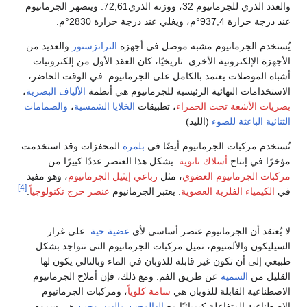
والعدد الذري للجرمانيوم 32، ووزنه الذري72,61. وينصهر الجرمانيوم
عند درجة حرارة 937,4°م، ويغلي عند درجة حرارة 2830°م.
يُستخدم الجرمانيوم مشبه موصل في أجهزة
الترانزستور
والعديد من
الأجهزة الإلكترونية الأخرى. تاريخيًا، كان العقد الأول من إلكترونيات
أشباه الموصلات يعتمد بالكامل على الجرمانيوم. في الوقت الحاضر،
الاستخدامات النهائية الرئيسية للجرمانيوم هي أنظمة
الألياف البصرية
،
بصريات الأشعة تحت الحمراء
، تطبيقات
الخلايا الشمسية
،
والصمامات
الثنائية الباعثة للضوء
(الليد)
تُستخدم مركبات الجرمانيوم أيضًا في
بلمرة
المحفزات وقد استخدمت
مؤخرًا في إنتاج
أسلاك نانوية
. يشكل هذا العنصر عددًا كبيرًا من
مركبات الجرمانيوم العضوي
، مثل
رباعي إيثيل الجرمانيوم
، وهو مفيد
[4]
في
الكيمياء الفلزية العضوية
. يعتبر الجرمانيوم
عنصر حرج تكنولوجياً
.
لا يُعتقد أن الجرمانيوم عنصر أساسي لأي
عضية حية
. على غرار
السيليكون والألمنيوم، تميل مركبات الجرمانيوم التي تتواجد بشكل
طبيعي إلى أن تكون غير قابلة للذوبان في الماء وبالتالي يكون لها
القليل من
السمية
عن طريق الفم. ومع ذلك، فإن أملاح الجرمانيوم
الاصطناعية القابلة للذوبان هي
سامة كلوياً
، ومركبات الجرمانيوم
الاصطناعية المتفاعلة كيميائيًا مع
الهالوجين
والهيدروجين
هي سموم