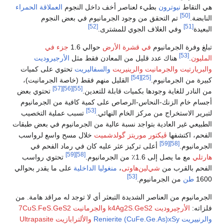
هي التقاط
نيوترون
بطيء لعناصر أخف داخل النجوم
العملاقة الحمراء
[50]
النابضة.
تم التحقق من وجود الجرمانيوم في بعض النجوم
[52]
[51]
البعيدة
وفي الغلاف الجوي للمشترى.
تبلغ وفرة الجرمانيوم
في قشرة الأرض
حوالي 1.6
جزء في
[53]
المليون
.
هناك عدد قليل من المعادن فقط مثل
الأرجيروديت
والبريارتيت
والجرمانيت
والرينيريت
والسفاليريت
تحتوي على كميات
[54]
[25]
كبيرة من الجرمانيوم.
القليل منهم فقط (خاصة الجرمانيت)،
[57]
[56]
[55]
من النادر للغاية وجودها بكميات قابلة للتعدين.
تحتوي بعض
أجسام خام الزنك-النحاس-الرصاص على كمية كافية من الجرمانيوم
[53]
لتبرير الاستخراج من مركز الخام النهائي.
تسبب عملية التخصيب
الطبيعي غير العادية بتواجد نسبة عالية من الجرمانيوم في بعض طبقات
الفحم، اكتشفها
ڤيكتور موريتز گولدشميت
خلال مسح واسع لرواسب
[59]
[58]
الجرمانيوم.
أعلى تركيز عثر عليه كان في رماد الفحم في
[59]
[58]
هارتلي
مع ما يصل إلى 1.6٪ من الجرمانيوم.
تحتوي رواسب
الفحم بالقرب من
شي‌لين‌هاوتى
،
منغوليا الداخلية
على ما يقدر بحوالي
[53]
1600
طن
من الجرمانيوم.
الجرمانيوم من العناصر الشديدة التبعثر أي لا توجد له مراقد هامة. من
فلزاته:
الأرجِيروديت k4Ag2S.GeS2
والجرمانيت 7CuS.FeS.GeS2
والرنييريت Renierite (CuFe.Ge.As)xSy
والألترابازيت Ultrapasite