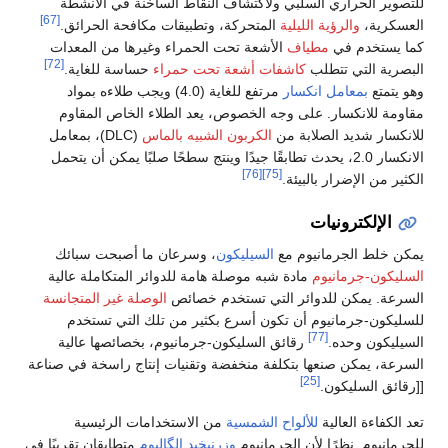
للتصوير الحراري السلبي ولاكتشاف النقاط الساخنة في الأنشطة
[67]
العسكرية،
والرؤية الليلية
المتحركة، وتطبيقات مكافحة الحرائق.
كما يستخدم في
مطياف
الأشعة تحت الحمراء وغيرها من المعدات
[72]
البصرية التي تتطلب
كاشفات أشعة تحت حمراء
حساسة للغاية.
وهو يتمتع
بمعامل انكسار
مرتفع للغاية (4.0) ويجب طلاءه بمواد
مقاومة للانكسار. على وجه الخصوص، يعد الطلاء الخاص المقاوم
للانكسار شديد الصلابة من
الكربون الشبيه بالماس
(DLC)، بمعامل
الانكسار 2.0، يحدث تطابقًا جيدًا وينتج سطحًا صلبًا يمكن أن يتحمل
[76]
[75]
الكثير من الإضرار بالبيئة.
الإلكترونيات
يمكن خلط الجرمانيوم مع
السيليكون
، وسرعان ما أصبحت سبائك
السليكون-جرمانيوم
مادة شبه موصلة هامة للدوائر المتكاملة عالية
السرعة. يمكن للدوائر التي تستخدم خصائص
الوصلة غير المتجانسة
للسليكون-جرمانيوم أن تكون أسرع بكثير من تلك التي تستخدم
[77]
السيليكون وحده.
رقائق السليكون-جرمانيوم، بخصائصها عالية
السرعة، يمكن صنعها بتكلفة منخفضة وتقنيات إنتاج راسخة في صناعة
[25]
[[رقائق السليكون.
تعد الكفاءة العالية
للألواح الشمسية
من الاستخدامات الرئيسية
للجرمانيوم. نظرًا لأن الجرمانيوم
وزرنيخيد الگاليوم
متطابقان تقريبًا في