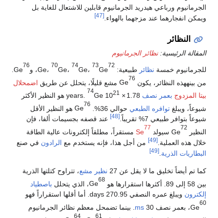
الجرمانيوم ورباعي هيدريد الجرمانيوم قابلين للاشتعال للغاية بل
[47]
ويمكن انفجارهما عند مزجهما بالهواء.
النظائر
المقالة الرئيسية:
نظائر الجرمانيوم
76
70
74
73
72
للجرمانيوم خمسة
نظائر
طبيعية:
Ge
،
Ge
،
Ge
،
Ge
، و
Ge
.
76
من بينههذه النظائر، يكون
Ge
مشع قليلًا، يتحلل عن طريق
اضمحلال
74
21
بيتا المزدوج
بعمر نصف
1.78
×
10
years
Ge
.
هو النظير الأكثر
76
شيوعاً، ويبلغ
توافره الطبعي
حوالي 36%.
Ge
هو النظير الأقل
[48]
شيوعاً بتوافر طبيعي 7% تقريباً.
عند قصفه بجسيمات ألفا، فإن
77
72
النظير
Ge
سيولد
Se
مستقراً، مطلقاً إلكترونات عالية الطاقة
[49]
خلال هذه العملية.
من أجل هذا، فإنه يستخدم مع
الرادون
في صنع
[49]
البطاريات الذرية
.
كما تم أيضاً تخليق ما لا يقل عن 27
نظير مشع
، تتراوح كتلتها الذرية
68
بين 58 إلى 89. أكثرها استقرارها هو
Ge
، الذي يتحلل
باصطياد
إلكترون
ويبلغ عمره النصفي
270.95 d
ays. أما أقلها استقراراً فهو
60
Ge
، بعمر نصف
30
ms
. بينما تضمحل معظم نظائر الجرمانيوم
64
61