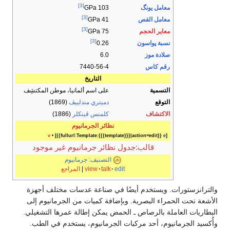
[3]
معامل يونگ
103 GPa
[3]
معامل القص
41 GPa
[3]
معاير الحجم
75 GPa
[3]
نسبة پواسون
0.26
صلادة موز
6.0
رقم كاس
7440-56-4
التاريخ
التسمية
على اسم ألمانيا، موطن المكتشِف
التوقع
دميتري مندلييڤ
(1869)
الاكتشاف
كلمنس ڤينكلر
(1886)
نظائر الجرمانيوم
v
• [{{fullurl:Template:{{{template}}}|action=edit}}
e
]
قالب:جدول نظائر جرمانيوم غير موجود
التصنيف: جرمانيوم
edit
talk
view
|
المراجع
والترانزستورات. ويستخدم أيضًا في صناعة عدسات مختلف أجهزة
الأشعة تحت الحمراء البصرية. وبإضافة كميات من الجرمانيوم إلى
البطاريات العاملة بالرصاص ـ الحمض يمكن إطالة عمرها التشغيلي.
وأُكسيد الجرمانيوم، أحد مركبات الجرمانيوم، يستخدم في الطب.