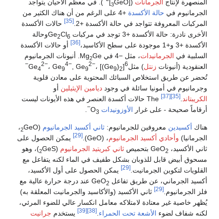
المنصهرة لإنتاج
الجرمانات
(
[GeO
]
). في معظم الأحيان يتواجد
3
الجرمانيوم في
حالة الأكسدة
+4 على الرغم من أن هناك الكثير من
[35]
المركبات المعروفة تتواجد في حالة الأكسدة +2.
حالات الأكسدة
الأخرى نادرة: حالة الأكسدة +3 توجد في مركبات Ge
Cl
وحالة
2
6
[36]
الأكسدة +3 و+1 موجودة على سطح الأكاسيد،
أو حالات الأكسدة
السلبية في
الجرمانيدات
، مثل −4 في
Ge
Mg
. أنيونات الجرمانيوم
2
2−
4−
2−
6−
العنقودية (أنيونات
زنتل
) مثلGe
]
)
، [(Ge
, Ge
، Ge
4
9
9
9
2
تُحضر عن طريق استخلاص السبائك المحتوية على معادن قلوية
وجرمانيوم في أمونيا سائلة في وجود
ديامين الإيثيلين
أو
[37]
[35]
الكريبتاند
.
The حالات أكسدة العنصر في هذه الأيونات ليست
−
أرقاماً صحيحة - على غرار
الأوزونيدات
O
.
3
هناك
أكسيدين
معروفين للجرمانيوم:
ثاني أكسيد الجرمانيوم
(
GeO
،
2
[29]
الجرمانيا)
وأحادي أكسيد الجرمانيوم
، (
GeO
).
يمكن الحصول على
ثاني الأكسيد، GeO
بتحميص
ثاني كبريتيد الجرمانيوم
(
GeS
)، وهو
2
2
مسحوق أبيض قابل للذوبان بشكل طفيف في الماء لكنه يتفاعل مع
[29]
القلويات لتكوين الجرمانيت.
يمكن الحصول على أول الأكسيد،
أكسيد الجرماني، عن طريق تفاعل GeO
عند درجة حرارة عالية مع
2
[29]
فلز الجرمانيوم.
ثاني الأكسيد (والأكاسيد والجرمانيت المعلقة به)
يُظهر خاصية غير معتادة لامتلاكه معامل انكسار عالي للضوء المرئي،
[39]
[38]
لكنه شفاف لضوء
الأشعة تحت الحمراء
.
يستخدم
جرانيت