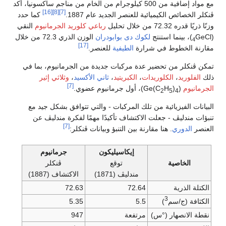
مع مواد إضافية من 500 كيلوجرام من الخام من مناجم ساكسونيا، أكد
[16]
[8]
[7]
ڤنكلر الخصائص الكيميائية للعنصر الجديد عام 1887.
كما حدد
وزنًا ذريًا قدره 72.32 من خلال تحليل
رباعي كلوريد الجرمانيوم
النقي
(
GeCl
)، بينما استنتج
لكوك دى بوابودران
الوزن الذري 72.3 من خلال
4
[17]
مقارنة الخطوط في شرارة
الطيفية
للعنصر.
تمكن ڤنكلر من تحضير عدة مركبات جديدة من الجرمانيوم، بما في
ذلك
الفلوريد
،
الكلوريدات
،
الكبريتيد
،
ثاني الأكسيد
،
وثلاثي إثير
[7]
الجرمانيوم
(Ge(C
)
H
)، أول جرمانيوم عضوي.
2
5
4
البيانات الفيزيائية من تلك المركبات - والتي تتوافق بشكل جيد مع
تنبؤات مندليڤ - جعلت الاكتشاف تأكيدًا مهمًا لفكرة مندليڤ عن
[7]
العنصر
الدوري
. هنا مقارنة بين التنبؤ وبيانات ڤنكلر:
إيكاسيليكون
جرمانيوم
الخاصية
توقع
ڤنكلر
مندليڤ (1871)
الاكتشاف (1887)
الكتلة الذرية
72.64
72.63
3
الكثافة (ج/سم
)
5.5
5.35
نقطة الانصهار (°س)
مرتفعة
947