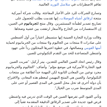
تفاقم الاضطرابات في
سلاسل التوريد
العالمية.
وتسارع الشركات للرد على الأخبار المفاجئة. وقالت شركة أميركية
منتجة
لرقائق
أشباه الموصلات
، إنها تقدمت بطلب للحصول على
تصاريح تصدير لطمأنة المستثمرين. وقال منتج لل
جرمانيوم
في الصين،
إن الاستفسارات من الخارج والأسعار ارتفعت بين عشية وضحاها.
وقالت وزارة التجارة الصينية إنها ستسيطر اعتباراً من أول أغسطس
على صادرات 8 منتجات من الجاليوم و6 منتجات من الجرمانيوم لحماية
أمنها القومي
ومصالحها، في خطوة اعتبرها المحللون رداً على جهود
واشنطن المتصاعدة للحد من التقدم التكنولوجي للصين.
وقال رئيس اتحاد الصين العالمي للتعدين، بيتر آركيل: "ضربت الصين
قيود التجارة الأميركية في موضع مؤلم". وأضاف: "الجاليوم والجرمانيوم
مجرد نوعين من المعادن الثانوية لكن المهمة جداً لطائفة من منتجات
التكنولوجيا، والصين هي المنتج المهيمن لمعظم هذه المعادن. والاقتراح
بأن دولة أخرى قد تحل محل الصين في المدى القصير أو حتى على
المدى المتوسط ضرب من الخيال".
وتأتي القيود التي تفرضها الصين في الوقت الذي تدرس فيه واشنطن
فرض قيود جديدة على تصدير الرقائق الدقيقة المتقدمة تقنياً إلى