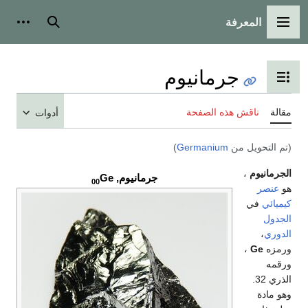
المعرفة
القائمة الرئيسية
بحث
أدوات
جرمانيوم
تبديل عرض جدول المحتويات
مقالة
ناقش هذه الصفحة
أدوات
(تم التحويل من
Germanium
)
الجرمانيوم
،
جرمانيوم,
Ge
00
هو
عنصر
كيميائي
في
الجدول
الدوري
،
ورمزه
Ge
،
ورقمه
الذري 32.
وهو مادة