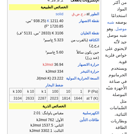
الإلكترونات بالغلاف
2, 8, 18, 4
من أَكثر
الخصائص الطبيعية
المواد
الطور
at
د.ح.ض.ق
solid
استخدامًا
نقطة الانصهار
1211.40
K
بوصفه
شبه
1720.85 °F)
موصل
. وهو
نقطة الغليان
3106 K ​(2833 °س، ​5131 °ف)
شبه موصل
الكثافة
(بالقرب من
5.323 ج/سم³
جيد لأنّه
د.ح.غ.
)
لايحتوي على
حين يكون سائلاً
5.60 ج/سم³
خواص فلزية
(عند
ن.إ.
)
قوية.
حرارة الانصهار
36.94
kJ/mol
ويستخدم
حرارة التبخر
334 kJ/mol
الجرمانيوم
السعة الحرارية المولية
23.222 J/(mol·K)
في صناعة
ضغط البخار
الأَجهزة شبْه
100 k
10 k
1 k
100
10
1
P (Pa)
الموصلة
3104
2633
2287
2023
1814
1644
at T (K)
مثل
الخصائص الذرية
الصِّمامات
الكهرسلبية
مقياس پاولنگ: 2.01
الثنائية،
طاقات التأين
الأول: 762 kJ/mol
وبطاريات
الثاني: 1537.5 kJ/mol
الطاقة
الثالث: 3302.1 kJ/mol