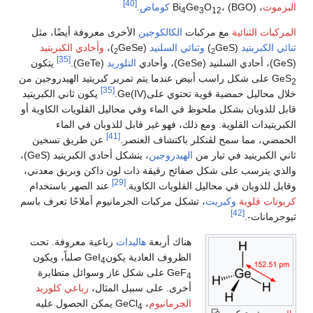
[40]
البزموت
، Bi
، (BGO)
O
Ge
كوماض
.
4
3
12
المركبات الثنائية
مع مركبات
الكالكوجين
الأخرى معروفة أيضًا، مثل
ثنائي الكبريتيد
(
GeS
)
وثنائي السلنيد
(
GeSe
)،
وأحادي الكبريتيد
2
2
[35]
(GeS)، أحادي السلنيد (GeSe)، وأحادي
التلوريد
(GeTe).
يتكون
GeS
على شكل راسب أبيض عندما يتم تمرير كبريتيد الهيدروجين من
2
[35]
خلال محاليل حمضية قوية تحتوي علىGe(IV).
يكون ثاني الكبريتيد
قابل للذوبان بشكل ملحوظ في الماء وفي محاليل القلويات الكاوية أو
الكبريتيدات القلوية. ومع ذلك، فهو غير قابل للذوبان في الماء
[41]
الحمضي، مما سمح لڤنكلر باكتشاف العنصر.
عن طريق تسخين
ثاني الكبريتيد في تيار من
الهيدروجين
، يتشكل أحادي الكبريتيد (GeS)،
والذي يترسب على شكل صفائح رقيقة ذات لون داكن وبريق معدني،
[29]
وقابل للذوبان في محاليل القلويات الكاوية.
عند الصهر باستخدام
كربونات قلوية
وكبريت
، تشكل مركبات الجرمانيوم أملاحًا تعرف باسم
[42]
ثيوجرمانات-.
هناك أربعة
هاليدات
رباعية معروفة. تحت
الظروف العادية يكونGeI
صلباً، ويكون
4
GeF
على شكل غاز وسوائل متطايرة
4
أخرى. على سبيل المثال،
رباعي كلوريد
الجرمانيوم
، GeCl
يمكن الحصول عليه
4