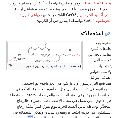
(Pb.Ag.Ge.Sb)xSy
ومن مصادره الهامة أيضاً الغبار المتطاير (الرماد)
الناجم عن حرق بعض أنواع الفحم. ويتلخص تحضيره بتفاعل إرجاع
ثنائي أكسيد الجرمانيوم
GeO2 الناتج عن حلمهة
رباعي كلوريد
الجرمانيوم
GeCl4 بواسطة الهيدروجين أو الكربون.
استعمالاته
للجرمانيوم
تطبيقات كثيرة
وهامة ناتجة من
خواصه التي
يتمتع بها،
إضافة
محب للنواة
لمركب جرمانيوم عضوي.
ولاسيما خواص
أنصاف النواقل.
فقد صُنع الترانزستور أول ما صُنِع من الجرمانيوم ثم استعمل
الجرمانيوم في تطبيقات أخرى مثل الحاسوب وأنظمة التحكم في
القذائف الموجهة، وفي صنع العدسات والمرشحات filters المستعملة
في الأجهزة التي تعمل في مجال الأشعة تحت الحمراء. فالزجاج
المحضَّر بوساطة ثنائي أكسيد الجرمانيوم يفوق كثيراً مثيلَه زجاج
السيليكون في قرينة انكساره ومقدرة تبديده، ويمكن استعماله في
[60]
عدسات آلات التصوير والمجاهر ذات الزاوية العريضة.