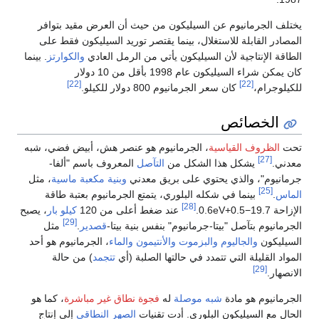
يختلف الجرمانيوم عن السيليكون من حيث أن العرض مقيد بتوافر
المصادر القابلة للاستغلال، بينما يقتصر توريد السيليكون فقط على
الطاقة الإنتاجية لأن السيليكون يأتي من الرمل العادي
والكوارتز
. بينما
كان يمكن شراء السيليكون عام 1998 بأقل من 10 دولار
[22]
[22]
للكيلوجرام،
كان سعر الجرمانيوم 800 دولار للكيلو.
الخصائص
تحت
الظروف القياسية
، الجرمانيوم هو عنصر هش، أبيض فضي، شبه
[27]
معدني.
يشكل هذا الشكل من
التآصل
المعروف باسم "ألفا-
جرمانيوم"، والذي يحتوي على بريق معدني
وبنية مكعبة ماسية
، مثل
[25]
الماس
.
بينما في شكله البلوري، يتمتع الجرمانيوم بعتبة طاقة
[28]
الإزاحة
7
.
9
1
−
5
.
0
+
eV
6
.
0
.
عند ضغط أعلى من 120
كيلو بار
، يصبح
[29]
الجرمانيوم بتآصل "بيتا-جرمانيوم" بنفس بنية بيتا-
قصدير
.
مثل
السيليكون
والجاليوم
والبزموت
والأنتيمون
والماء
، الجرمانيوم هو أحد
المواد القليلة التي تتمدد في حالتها الصلبة (أي
تتجمد
) من حالة
[29]
الانصهار.
الجرمانيوم هو مادة
شبه موصلة
له
فجوة نطاق غير مباشرة
، كما هو
الحال مع السيليكون البلوري. أدت تقنيات
الصهر النطاقي
إلى إنتاج