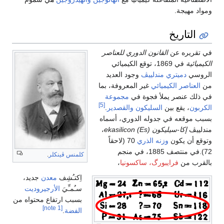
ومواد مهيجة.
التاريخ
في تقريره عن
القانون الدوري للعناصر
الكيميائية
في 1869، توقع الكيميائي
الروسي
دميتري مندلييڤ
وجود العديد
من
العناصر الكيميائي
غير المعروفة، بما
في ذلك عنصر يملأ فجوة في
مجموعة
[5]
الكربون
، يقع بين
السليكون
والقصدير
.
بسبب موقعه في جدوله الدوري، أسماه
مندلييڤ
إكا-سيليكون ekasilicon (Es)
،
وتوقع أن يكون
وزنه الذري
70 (لاحقاً
72).في منتصف 1885، في منجم
كلمنس ڤينكلر
.
بالقرب من
فرايبورگ، ساكسونيا
،
اِكتـُشِف
معدن
جديد،
سـُمـِّيَ
الأرجيروديت
بسبب ارتفاع محتواه من
[note 1]
الفضة
.