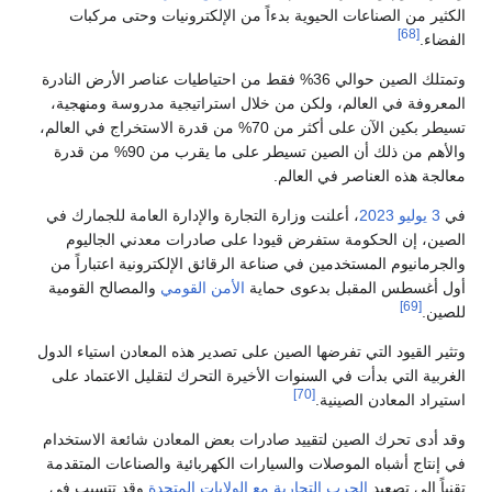
الكثير من الصناعات الحيوية بدءاً من الإلكترونيات وحتى مركبات
[68]
الفضاء.
وتمتلك الصين حوالي 36% فقط من احتياطيات عناصر الأرض النادرة
المعروفة في العالم، ولكن من خلال استراتيجية مدروسة ومنهجية،
تسيطر بكين الآن على أكثر من 70% من قدرة الاستخراج في العالم،
والأهم من ذلك أن الصين تسيطر على ما يقرب من 90% من قدرة
معالجة هذه العناصر في العالم.
في
3 يوليو
2023
، أعلنت وزارة التجارة والإدارة العامة للجمارك في
الصين، إن الحكومة ستفرض قيودا على صادرات معدني الجاليوم
والجرمانيوم المستخدمين في صناعة الرقائق الإلكترونية اعتباراً من
أول أغسطس المقبل بدعوى حماية
الأمن القومي
والمصالح القومية
[69]
للصين.
وتثير القيود التي تفرضها الصين على تصدير هذه المعادن استياء الدول
الغربية التي بدأت في السنوات الأخيرة التحرك لتقليل الاعتماد على
[70]
استيراد المعادن الصينية.
وقد أدى تحرك الصين لتقييد صادرات بعض المعادن شائعة الاستخدام
في إنتاج أشباه الموصلات والسيارات الكهربائية والصناعات المتقدمة
تقنياً إلى تصعيد
الحرب التجارية مع الولايات المتحدة
وقد تتسبب في