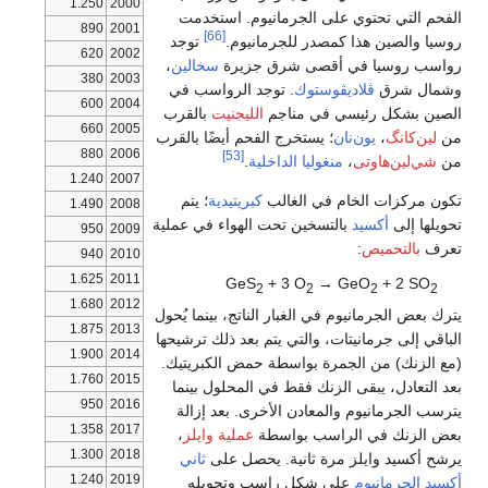
1.250
2000
الفحم التي تحتوي على الجرمانيوم. استخدمت
890
2001
[66]
روسيا والصين هذا كمصدر للجرمانيوم.
توجد
620
2002
رواسب روسيا في أقصى شرق جزيرة
سخالين
،
380
2003
وشمال شرق
ڤلاديڤوستوك
. توجد الرواسب في
600
2004
الصين بشكل رئيسي في مناجم
الليجنيت
بالقرب
660
2005
من
لين‌كانگ
،
يون‌نان
؛ يستخرج الفحم أيضًا بالقرب
880
2006
[53]
من
شي‌لين‌هاوتى
،
منغوليا الداخلية
.
1.240
2007
تكون مركزات الخام في الغالب
كبريتيدية
؛ يتم
1.490
2008
تحويلها إلى
أكسيد
بالتسخين تحت الهواء في عملية
950
2009
تعرف
بالتحميص
:
940
2010
1.625
2011
GeS
+ 3 O
→ GeO
+ 2 SO
2
2
2
2
1.680
2012
يترك بعض الجرمانيوم في الغبار الناتج، بينما يُحول
1.875
2013
الباقي إلى جرمانيتات، والتي يتم بعد ذلك ترشيحها
1.900
2014
(مع الزنك) من الجمرة بواسطة حمض الكبريتيك.
1.760
2015
بعد التعادل، يبقى الزنك فقط في المحلول بينما
950
2016
يترسب الجرمانيوم والمعادن الأخرى. بعد إزالة
1.358
2017
بعض الزنك في الراسب بواسطة
عملية وايلز
،
1.300
2018
يرشح أكسيد وايلز مرة ثانية. يحصل على
ثاني
1.240
2019
أكسيد الجرمانيوم
على شكل راسب وتحويله