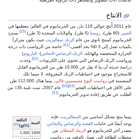
الانتاج
عام 2011 أُنتج حوالي 118
طن
من الجرمانيوم في العالم؛ معظمها في
[25]
الصين
(80 طن)،
روسيا
(5 طن)، والولايات المتحدة (3 طن).
يسترد
الجرمانيوم كمنتج ثانوي من خام
الزنك
سفاليريت
حيث يكون متركزاً
[61]
بكميات تصل إلى 0.3% بحد أقصى،
خاصة من الرواسب ذات درجة
الحرارة المنخفضة والهائلة،
الزنك
-
الرصاص
-
النحاس
)-
الباريوم
)
[62]
ورواسب الزنك-الرصاص التي تحتوي على الكربونات.
وجدت
دراسة حديثة أن ما لا يقل عن 10.000 طن من الجرمانيوم القابل
للاستخراج موجود في احتياطيات الزنك المعروفة، لا سيما تلك
المتضمنة في
رواسب النوع مسيسيپي-ڤالي
، بينما هناك 112.000 طن
[64]
[63]
على الأقل في احتياطيات الفحم.
عام 2007، تمت تلبية 35٪ من
[53]
الطلب عن طريق إعادة تدوير الجرمانيوم.
بينما ينتج بشكل أساسي من
السفاليريت
، فإنه
التكلفة
السنة
يوجد أيضًا في خامات
الفضة
والرصاص
والنحاس
.
[65]
(
$
/كج)
مصدر آخر للجرمانيوم هو
الرماد المتطاير
من
1.400
1999
محطات الطاقة التي تعمل بالوقود من رواسب