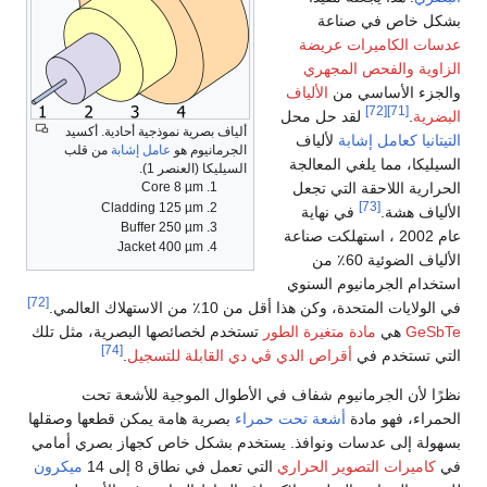
بشكل خاص في صناعة
عدسات الكاميرات عريضة
الزاوية
والفحص المجهري
والجزء الأساسي من
الألياف
[72]
[71]
البضرية
.
لقد حل محل
ألياف بصرية نموذجية أحادية. أكسيد
التيتانيا
كعامل إشابة
لألياف
الجرمانيوم هو
عامل إشابة
من قلب
السيليكا، مما يلغي المعالجة
السيليكا (العنصر 1).
الحرارية اللاحقة التي تجعل
Core 8 µm
[73]
Cladding 125 µm
الألياف هشة.
في نهاية
Buffer 250 µm
عام 2002 ، استهلكت صناعة
Jacket 400 µm
الألياف الضوئية 60٪ من
استخدام الجرمانيوم السنوي
[72]
في الولايات المتحدة، وكن هذا أقل من 10٪ من الاستهلاك العالمي.
GeSbTe
هي
مادة متغيرة الطور
تستخدم لخصائصها البصرية، مثل تلك
[74]
التي تستخدم في
أقراص الدي ڤي دي القابلة للتسجيل
.
نظرًا لأن الجرمانيوم شفاف في الأطوال الموجية للأشعة تحت
الحمراء، فهو مادة
أشعة تحت حمراء
بصرية هامة يمكن قطعها وصقلها
بسهولة إلى عدسات ونوافذ. يستخدم بشكل خاص كجهاز بصري أمامي
في
كاميرات التصوير الحراري
التي تعمل في نطاق 8 إلى 14
ميكرون