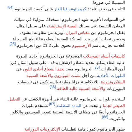
السيليكا في طورها
[84]
الثابت في بعض أعمدة
كروماتو=رافيا الغاز
بثاني أكسيد الجرمانيوم.
في السنوات الأخيرة، شهد الجرمانيوم استخدامًا متزايدًا في سبائك
المعادن النفيسة. في سبائك
الفضة الإسترلينية
، على سبيل المثال،
يقلل الجرمانيوم من
مقياس النيران
، ويزيد من مقاومة التشوه،
ويحسن تصلب الترسيب. السبيكة الفضية المقاومة للتلطخ المسجلة
[25]
كعلامة تجارية باسم
الأرجنتينيوم
تحتوي على 1.2٪ من الجرمانيوم.
كاشفات أشباه الموصلات
المصنوعة من الجرمانيوم أحادي البلورة
عالية النقاء يمكنها تحديد مصادر الإشعاع بدقة - على سبيل المثال في
[85]
أمن المطارات.
الجرمانيوم مفيد
لخط الشعاع
أحادي اللون
في
البلورات الأحادية
من أجل
تشتت النيوترون
والأشعة السينية
السنكروترونية
. للانعكاسية مزايا مقارنة بالسيليكون في تطبيقات
[86]
النيوترونات
والأشعة السينية عالية الطاقة
.
تُستخدم بلورات الجرمانيوم عالية النقاء في أجهزة الكشف عن
التحليل
[87]
الطيفي لجاما
والبحث عن
المادة المظلمة
.
تستخدم بلورات
الجرمانيوم أيضًا في مطياف الأشعة السينية لتقدير الفوسفور والكلور
[88]
والكبريت.
يظهر الجرمانيوم كمواد هامة لتطبيقات
الإلكترونيات الدورانية