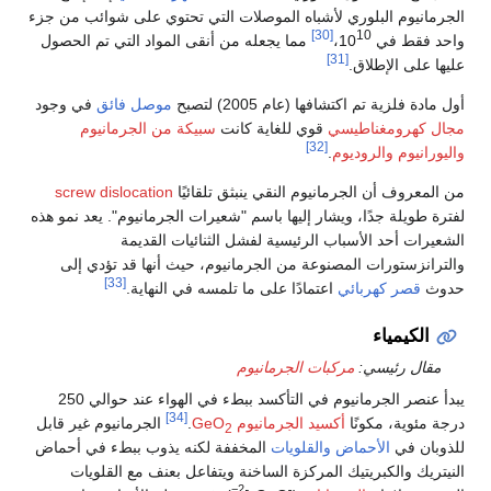
الجرمانيوم البلوري لأشباه الموصلات التي تحتوي على شوائب من جزء
[30]
10
واحد فقط في 10
،
مما يجعله من أنقى المواد التي تم الحصول
[31]
عليها على الإطلاق.
أول مادة فلزية تم اكتشافها (عام 2005) لتصبح
موصل فائق
في وجود
مجال كهرومغناطيسي
قوي للغاية كانت
سبيكة من الجرمانيوم
[32]
واليورانيوم والروديوم
.
من المعروف أن الجرمانيوم النقي ينبثق تلقائيًا
screw dislocation
لفترة طويلة جدًا، ويشار إليها باسم "شعيرات الجرمانيوم". يعد نمو هذه
الشعيرات أحد الأسباب الرئيسية لفشل الثنائيات القديمة
والترانزستورات المصنوعة من الجرمانيوم، حيث أنها قد تؤدي إلى
[33]
حدوث
قصر كهربائي
اعتمادًا على ما تلمسه في النهاية.
الكيمياء
مقال رئيسي:
مركبات الجرمانيوم
يبدأ عنصر الجرمانيوم في التأكسد ببطء في الهواء عند حوالي 250
[34]
درجة مئوية، مكونًا
أكسيد الجرمانيوم GeO
.
الجرمانيوم غير قابل
2
للذوبان في
الأحماض
والقلويات
المخففة لكنه يذوب ببطء في أحماض
النيتريك والكبريتيك المركزة الساخنة ويتفاعل بعنف مع القلويات
2−