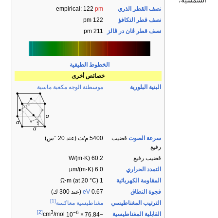
الشمسية،
نصف القطر الذري
pm
empirical: 122
نصف قطر التكافؤ
122 pm
نصف قطر ڤان در ڤالز
211 pm
الخطوط الطيفية
خصائص أخرى
البنية البلورية
موسطنة الوجه مكعبة ماسية
سرعة الصوت
قضيب
5400 م/ث (عند 20 °س)
رفيع
قضيب رفيع
60.2 W/(m·K)
التمدد الحراري
6.0 µm/(m⋅K)
المقاومة الكهربائية
1 Ω⋅m (at 20 °C)
فجوة النطاق
0.67
eV
(عند 300 ك)
[1]
الترتيب المغناطيسي
مغناطيسية معاكسة
[2]
3
−6
القابلية المغناطيسية
/mol
cm
10
×
−76.84