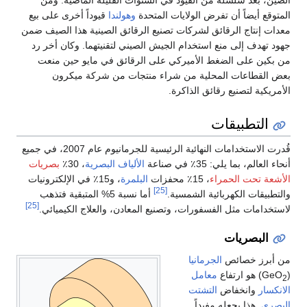
الصين، بعد سلسلة من القيود في السنوات القليلة الماضية. ومن
المتوقع أيضاً أن تفرض الولايات المتحدة
وهولندا
قيوداً أخرى على بيع
معدات إنتاج الرقائق لشركات تصنيع الرقائق الصينية هذا الصيف ضمن
جهود تهدف إلى منع استخدام الجيش الصيني لتقنيتهما. وكان أخر رد
من بكين على الضغط الأميركي على الرقائق في مايو حين منعت
بعض القطاعات المحلية من شراء منتجات من شركة ميكرون
الأمريكية لتصنيع رقائق الذاكرة.
التطبيقات
قُدرت الاستخدامات النهائية الرئيسية للجرمانيوم عام 2007، في جميع
أنحاء العالم، بما يلي: 35٪ في صناعة
الألياف البصرية
، 30٪
بصريات
الأشعة تحت الحمراء
، 15٪ محفزات
البلمرة
، و15٪ في الإلكترونيات
[25]
والتطبيقات الكهربائية الشمسية.
أما نسبة 5% المتبقية فتذهب
[25]
لاستخدامات مثل الفسفورات، وتصنيع المعادن، والعلاج الكيميائي.
البصريات
من أبرز خصائص
الجرمانيا
(GeO
) هو ارتفاع
معامل
2
الانكسار
وانخفاض
التشتت
البصري
. هذا يجعله مفيداً