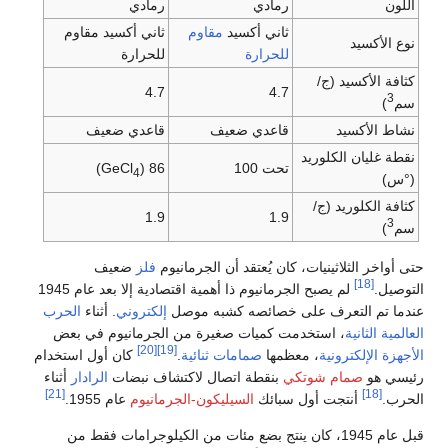
اللون
رمادي
رمادي
ثاني أكسيد
مقاوم
ثاني أكسيد مقاوم
نوع الأكسيد
للحرارة
للحرارة
كثافة الأكسيد (ج/
4.7
4.7
3
سم
)
نشاط الأكسيد
قاعدي ضعيف
قاعدي ضعيف
نقطة غليان الكلوريد
تحت 100
86 (GeCl
)
4
(°س)
كثافة الكلوريد (ج/
1.9
1.9
3
سم
)
حتى أواخر الثلاثينيات، كان يُعتقد أن الجرمانيوم
فلز
ضعيف
[18]
التوصيل.
لم يصبح الجرمانيوم ذا أهمية اقتصادية إلا بعد عام 1945
عندما تم التعرف على خصائصه كشبه موصل
إلكتروني
. أثناء
الحرب
العالمية الثانية
، استخدمت كميات صغيرة من الجرمانيوم في بعض
[20]
[19]
الأجهزة الإلكترونية
، معظمها
صمامات ثنائية
.
كان أول استخدام
رئيسي هو
صمام شوتكي
بنقطة اتصال لاكتشاف نبضات
الرادار
أثناء
[21]
[18]
الحرب.
أنتجت أول سبائك
السيليكون-الجرمانيوم
عام 1955.
قبل عام 1945، كان ينتج بضع مئات من الكيلوجرامات فقط من