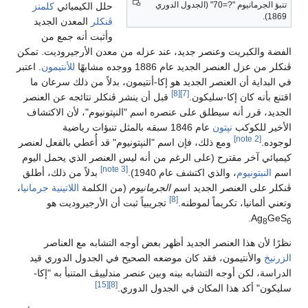
تنبؤ الجرمانيوم "?=70" (الجدول الدوري
حلل الكيميائي
كلمنز
1869).
ڤنكلر
المعدن الجديد
وأثبت أنه جمع من
الفضة والكبريت وعنصر جديد، عند عزله من معدن الأرجيروديت. تمكن
ڤنكلر من عزل العنصر الجديد عام 1886 ووجده مشابهًا
للأنتيمون
. اعتبر
في البداية أن العنصر الجديد هو إكا-أنتيمون، بدلاً من ذلك سرعان ما
[8]
[7]
اقتنع بأنه كان إكا-سليكون.
قبل أن ينشر ڤنكلر نتائجه عن العنصر
الجديد، قرر أنه سيطلق على عنصره اسم "النپتونيوم"، لأن الاكتشاف
الأخير للكوكب
نپتون
عام 1846 سبقه بالمثل تنبؤات رياضية
[note 2]
لوجوده.
ومع ذلك، فإن اسم "النپتونيوم" قد أُعطي بالفعل لعنصر
كيميائي آخر مقترح (على الرغم من أنه ليس العنصر الذي يحمل اليوم
[note 3]
اسم
النبتونيوم
، والذي اكتشف عام 1940).
بدلاً من ذلك، أطلق
ڤنكلر على العنصر الجديد اسم
الجرمانيوم
(من الكلمة
اللاتينية
جرمانيا
،
[8]
وتعني ألمانيا، تكريماً لموطنه.
تجريبياً ثبت أن الأرجيروديت هو
.
Ag
GeS
8
6
نظرًا لأن هذا العنصر الجديد أظهر بعض أوجه التشابه مع العناصر
الزرنيخ
والأنتيمون، فقد كان موضعه الصحيح في الجدول الدوري قيد
الدراسة، لكن أوجه التشابه بينه وبين عنصر مندلييڤ المتنبأ به "إكا-
[15]
[8]
سليكون" أكد هذا المكان في الجدول الدوري.