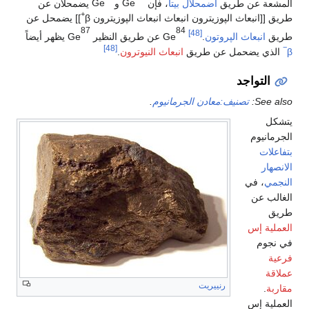
المشعة عن طريق
اضمحلال بيتا
، فإن
Ge
و
Ge
يضمحلان عن
+
طريق [[انبعاث الپوزيترون انبعاث انبعاث الپوزيترون
β
]] يضمحل عن
87
84
[48]
طريق
انبعاث الپروتون
.
Ge
عن طريق النظير
Ge
يظهر أيضاً
−
[48]
β
الذي يضحمل عن طريق
انبعاث النيوترون
.
التواجد
See also:
تصنيف:معادن الجرمانيوم
.
يتشكل
الجرمانيوم
بتفاعلات
الانصهار
النجمي
، في
الغالب عن
طريق
العملية إس
في نجوم
فرعية
عملاقة
رنييريت
مقاربة
.
العملية إس