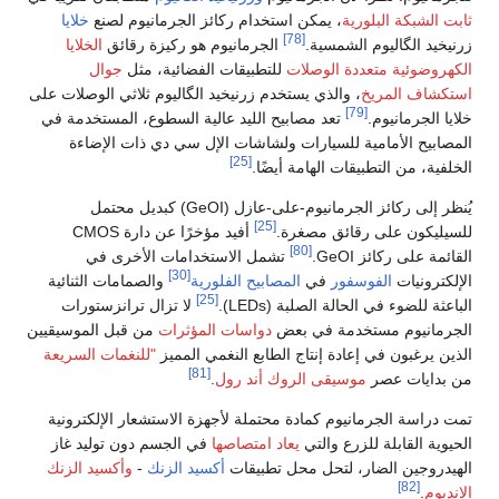
ثابت الشبكة البلورية
، يمكن استخدام ركائز الجرمانيوم لصنع
خلايا
[78]
زرنيخيد الگاليوم الشمسية.
الجرمانيوم هو ركيزة رقائق
الخلايا
الكهروضوئية متعددة الوصلات
للتطبيقات الفضائية، مثل
جوال
استكشاف المريخ
، والذي يستخدم زرنيخيد الگاليوم ثلاثي الوصلات على
[79]
خلايا الجرمانيوم.
تعد مصابيح الليد عالية السطوع، المستخدمة في
المصابيح الأمامية للسيارات ولشاشات الإل سي دي ذات الإضاءة
[25]
الخلفية، من التطبيقات الهامة أيضًا.
يُنظر إلى ركائز الجرمانيوم-على-عازل (GeOI) كبديل محتمل
[25]
للسيليكون على رقائق مصغرة.
أفيد مؤخرًا عن دارة CMOS
[80]
القائمة على ركائز GeOI.
تشمل الاستخدامات الأخرى في
[30]
الإلكترونيات
الفوسفور
في
المصابيح الفلورية
والصمامات الثنائية
[25]
الباعثة للضوء في الحالة الصلبة (LEDs).
لا تزال ترانزستورات
الجرمانيوم مستخدمة في بعض
دواسات المؤثرات
من قبل الموسيقيين
الذين يرغبون في إعادة إنتاج الطابع النغمي المميز
"للنغمات السريعة
[81]
من بدايات عصر
موسيقى الروك أند رول
.
تمت دراسة الجرمانيوم كمادة محتملة لأجهزة الاستشعار الإلكترونية
الحيوية القابلة للزرع والتي
يعاد امتصاصها
في الجسم دون توليد غاز
الهيدروجين الضار، لتحل محل تطبيقات
أكسيد الزنك
-
وأكسيد الزنك
[82]
الإنديوم
.