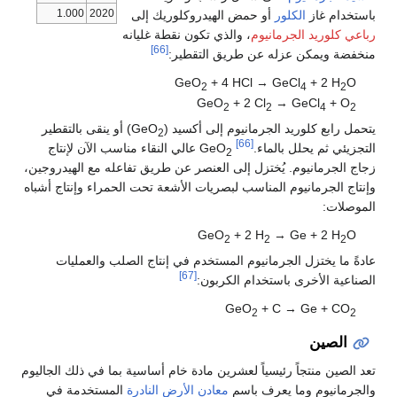
1.000
2020
باستخدام غاز
الكلور
أو حمض الهيدروكلوريك إلى
رباعي كلوريد الجرمانيوم
، والذي تكون نقطة غليانه
[66]
منخفضة ويمكن عزله عن طريق التقطير:
GeO
+ 4 HCl → GeCl
+ 2 H
O
2
4
2
GeO
+ 2 Cl
→ GeCl
+ O
2
2
4
2
يتحمل رابع كلوريد الجرمانيوم إلى أكسيد (GeO
) أو ينقى بالتقطير
2
[66]
التجزيئي ثم يحلل بالماء.
GeO
عالي النقاء مناسب الآن لإنتاج
2
زجاج الجرمانيوم. يُختزل إلى العنصر عن طريق تفاعله مع الهيدروجين،
وإنتاج الجرمانيوم المناسب لبصريات الأشعة تحت الحمراء وإنتاج أشباه
الموصلات:
GeO
+ 2 H
→ Ge + 2 H
O
2
2
2
عادةً ما يختزل الجرمانيوم المستخدم في إنتاج الصلب والعمليات
[67]
الصناعية الأخرى باستخدام الكربون:
GeO
+ C → Ge + CO
2
2
الصين
تعد الصين منتجاً رئيسياً لعشرين مادة خام أساسية بما في ذلك الجاليوم
والجرمانيوم وما يعرف باسم
معادن الأرض النادرة
المستخدمة في