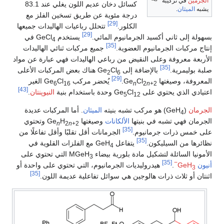
الجرمين
في تركيبه
كسائل دخان عديم اللون يغلي عند 83.1
يشبه
الميثان
.
درجة مئوية عن طريق تسخين الفلز مع
[29]
الكلور.
تتحلل رباعيات الهاليدات جميعها
[29]
بسهولة إلى ثاني أكسيد الجرمانيوم المائي.
يستخدم GeCl
في
4
[35]
إنتاج مركبات الجرمانيوم العضوية.
جميع مركبات ثنائي الهاليدات
الأربعة معروفة وعلى النقيض من رباعي الهاليدات فهي عبارة عن مواد
[35]
صلبة بوليمرية.
بالإضافة إلى Ge
Cl
هناك بعض المركبات الأعلى
2
6
[29]
المعروفة، وصيغتها Ge
Cl
.
يُحضر مركب Ge
Cl
الغير
6
16
n
2
n
+2
[43]
اعتيادي الذي يحتوي على Ge
Cl
وحدة باستخدام بنية
النيوپنتان
.
5
12
الجرمان
(GeH
) هو مركب تشبه بنيته
الميثان
. أما المركبات عديدة
4
الجرمان فهي تشبه في بنيتها
الألكانات
وصيغتها Ge
H
وتحتوي
n
2
n
+2
[35]
على خمس ذرات جرمانيوم.
الجرمانات أقل تقلبًا وأقل تفاعلًا من
[35]
نظائرها من السيليكون.
يتفاعل GeH
مع الفلزات القلوية في
4
الأمونيا السائلة لتشكيل مادة بلورية بيضاء MGeH
التي تحتوي على
3
[35]
−
أنيون
GeH
.
هيدروليديات الجرمانيوم، التي تحتوي على واحدة أو
3
[35]
اثنتان أو ثلاث ذرات هالوجين هي سوائل تفاعلية عديمة اللون.