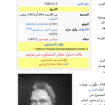
القرن
رقم كاس
7440-21-3
التاريخ
التسمية
من اللاتينية
silex
أو
silicis
، وتعني
ضيح
'
الصوان
'
لك
التوقع
(1787)
Antoine Lavoisier
د
[6]
[5]
الاكتشاف
وأول عزل
يونس ياكوب برزليوس
(1823)
لورية
سمّاه
توماس طومسون
(1817)
نظائر الالسليكون
v
• [{{fullurl:Template:{{{template}}}|action=edit}}
e
]
قالب:جدول نظائر السليكون غير موجود
التصنيف: السليكون
لذي
edit
talk
view
|
المراجع
هندي
ن
في السليكون. وفي عام 1941، طُوّرت تقنيات
أثناء
الحرب
لمصنوع من
ل ترانزستور عملي
لهما تحت إشراف