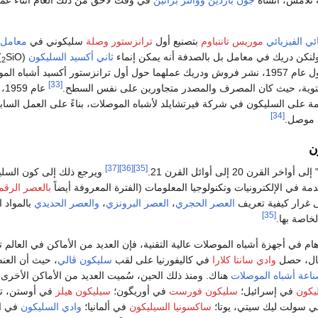
ئي الفيزيائي
موريس تاننباوم
بتصنيع أول
ترانزستور وصلة
سليكوني في
معامل 
نكن دريك في معامل بل بالصدفة أنه يمكن إنماء
ثاني أكسيد السليكون
(
SiO
)
2
لهما حول أول ترانزستور أكسيد أشباه الموصلات المصنّع
[33]
توية، حيث كان المصرف والمصدر متجاورين على نفس السطح.
عام 1959، طور
ئمة على السليكون في شركة فيرتشايلد لأشباه الموصلات، بناءً على العمل السا
[34]
 موصل.
ن
[37]
[36]
[35]
قرن 20 إلى أوائل القرن 21.
ويرجع ذلك إلى كون السل
دمة في الإلكترونيات وتكنولوجيا المعلومات (الفترة المعروفة أيضاً
بالعصر الرق
ى غرار كيفية تعريف
العصر الحجري
،
العصر البرونزي
،
والعصر الحديدي
بالمواد ا
[35]
خاصة بها.
م في أجهزة أشباه الموصلات عالية التقنية، فإن العديد من الأماكن في العالم 
ثال، حصل
وادي سانتا كلارا
في كاليفورنيا على لقب
سليكون ڤالي
، حيث أن العن
اعة أشباه الموصلات
هناك. ومنذ ذلك الحين، سُميت العديد من الأماكن الأخرى 
يكون
في إسرائيل؛
سليكون فورست
في أوريگون؛
سيليكون هيلز
في أوستن، ت
 سولت ليك سيتي، يوتا؛
ساكسونيا السيليكون
في ألمانيا؛
وادي السليكون
في ال