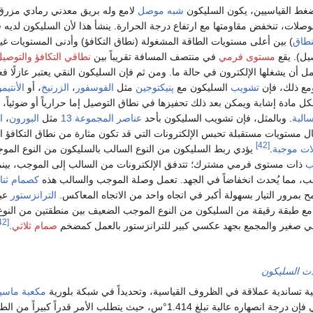
ضغط القياسيين، يكون السليكون
شبه موصل
لامع وله بريق معدني رمادي مزرق؛
وصلات، تنخفض مقاومتها مع ارتفاع درجة الحرارة. ينشأ هذا لأن السليكون لديه 
نطاق
) بين أعلى مستويات الطاقة المشغولة (نطاق التكافؤ) وأدنى المستويات غي
يل). يقع
مستوى فرمي
في منتصف المسافة تقريباً بين
نطاقي التكافؤ والتوصي
ل أن يشغلها الإلكترون في حالة ما. ومن ثم فإن السليكون النقي يعتبر عازلًا فعا
مع ذلك، فإن
تشويب
السليكون مع
پنيكتوجين
مثل
الفوسفور
،
الزرنيخ
، أو
الأنتيم
ً لكل مادة إشابة ويمكن بعد ذلك تحفيزها في نطاق التوصيل إما حرارياً أو ضوئياً،
البة
. وبالمثل، فإن تشويب السليكون بأحد
عناصر المجموعة 13
مثل
البورون
،
ا
ل مستويات مستقبلة تحبس الإلكترونات التي قد تكون مثارة من نطاق التكافؤ ال
[42]
ات موجبة
.
يؤدي ربط السليكون من النوع السالب بالسليكون من النوع المو
ب
ذات مستوى فرمي مشترك؛ تتدفق الإلكترونات من السالب إلى الموجب، بينما
ب، مما يُحدث انخفاضاً في الجهد. تعمل وصلة الموجب والسالب هذه
كصمام ثنا
سمح بمرور التيار بسهولة أكبر في اتجاه واحد من الاتجاه المعاكس.
الترانزستور
عبا
طبقة رقيقة من السليكون من النوع الموجب الضعيف بين منطقتين من النوع
[42]
امي صغير والمجمع بجهد عكسي كبير للترانزستور بالعمل كمضخم
صمام ثلاثي
.
ات السليكون
ية تساندية عملاقة في الظروف القياسية، وتحديداً في شبكة بلورية
مكعبة ماسي
). وبالتالي فإن درجة انصهاره عالية تبلغ 1.414°س، حيث يتطلب الأمر قدراً