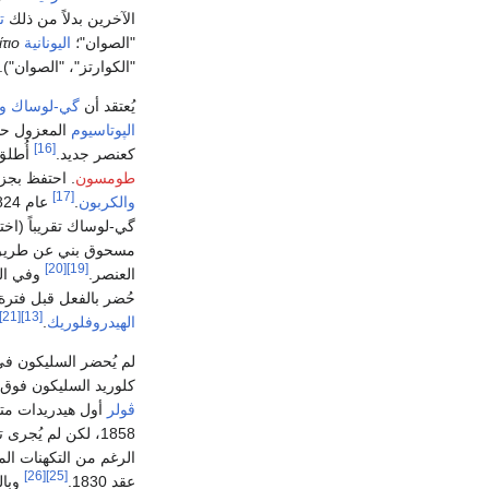
الآخرين بدلاً من ذلك
ت
"الصوان"؛
اليونانية
τιο
"الكوارتز"، "الصوان").
يُعتقد أن
گي-لوساك
وث
الپوتاسيوم
المعزول حدي
[16]
كعنصر جديد.
أُطلق على 
طومسون
. احتفظ بجزء من اسم 
[17]
والكربون
.
عام 1824، قام
گي-لوساك تقريباً (اخ
مسحوق بني عن طريق
[20]
[19]
العنصر.
وفي الع
حُضر بالفعل قبل فترة طويلة 
[21]
[13]
الهيدروفلوريك
.
لم يُحضر السليكون في شكله ال
كلوريد السليكون فوق ا
ڤولر
أول هيدريدات متط
1858، لكن لم يُجرى تحقيق تفصيلي في
الرغم من التكهنات الم
[26]
[25]
عقد 1830.
وبال