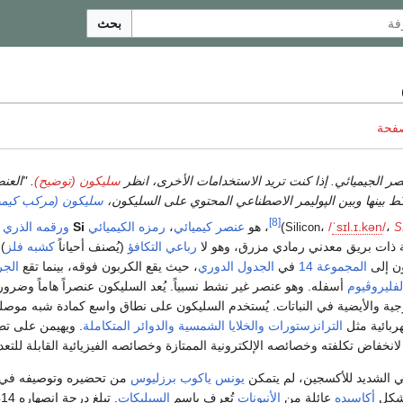
بحث
صفحة
صر الجيميائي. إذا كنت تريد الاستخدامات الأخرى، انظر
سليكون (توضيح)
.
"العنصر 14" or other uses, see
لـَط بينها وبين الپوليمر الاصطناعي المحتوي على السليكون،
سليكون (مركب كيمي
[8]
،
/
n
ə
k
.
ɪ
.
l
ɪ
s
ˈ
/
،
)
، هو
عنصر كيميائي
،
رمزه الكيميائي
Si
ورقمه الذري
Silicon
S
ة ذات بريق معدني رمادي مزرق، وهو لا
رباعي التكافؤ
(يُصنف أحياناً
كشبه فلز
)
ون إلى
المجموعة 14
في
الجدول الدوري
، حيث يقع الكربون فوقه، بينما تقع
الجر
لفليروڤيوم
أسفله. وهو عنصر غير نشط نسبياً. يُعد السليكون عنصراً هاماً وضروريا
جية والأيضية في النباتات. يُستخدم السليكون على نطاق واسع كمادة شبه موص
هربائية مثل
الترانزستورات
والخلايا الشمسية
والدوائر المتكاملة
. ويهيمن على تط
لانخفاض تكلفته وخصائصه الإلكترونية الممتازة وخصائصه الفيزيائية القابلة للتعد
ئي الشديد للأكسجين، لم يتمكن
يونس ياكوب برزليوس
من تحضيره وتوصيفه في
أكاسيده
عائلة من
الأنيونات
تُعرف باسم
السيليكات