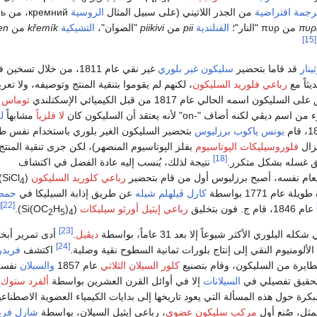
رجمة اقتراضية
من الجذر اللاتيني (على سبيل المثال
الروسية
кремний
، من
нь
πυρί
من
πυρ
"النار"؛
الفنلندية
pii
من
piikivi
"الصوان"،
التشيكية
křemík
من
en
[15]
ينار
قد قاما بتحضير
سليكون غير بلوري
غير نقي عام 1811، من خلال تسخين فلز
ثاً مع
رباعي فلوريد السليكون
، لكنهم لم يقوموا بتنقية المنتج وتوصيفه، ولا تعر
السليكون اسمه الحالي عام 1817 من قبل الكيميائي الإسكتلندي
توماس
ديڤي لكنه أضاف "-on" لأنه يعتقد أن السليكون كان
لا فلزياً
مشابهاً
ل
يونس ياكوب برزليوس
بتحضير السليكون الغير بلوري باستخدام نفس ط
تزال
فلوروسيليكات الپوتاسيوم
بفلز الپوتاسيوم المنصهر)، لكن جرى تنقية المنتج
[18]
 غسله بشكل متكرر.
نتيجة لذلك، يُنسب إليه عادة الفضل في اكتشاف
ام نفسه، أصبح برزليوس أول من قام بتحضير
رباعي كلوريد السليكون
(SiCl
)
4
عام 1771 بواسطة
كارل ڤيلهلم شيله
عن طريق إذابة السيليكا في
حمض
1]
[22]
عام 1846، قام ج. فون بتخليق
رباعي إيثيل أورثو سيليكات
(Si(OC
)
H
).
2
5
4
[23]
بلوري الأكثر شيوعاً إلا بعد 31 عاماً، بواسطة
ديڤيل
.
أدى تمرير أبخ
[24]
لألومنيوم النقي إلى إنتاج بلورات ثمانية السطوح نقية وصلبة.
اكتشف
فريد
ايرة من السليكون، وقام بتصنيع
كلور السيلان الثلاثي
عام 1857
والسيلان
نفسه
السيلانات
إلا في أوائل القرن العشرين بواسطة
ألفرد ستوك
،
بكرة حول هذه المسألة التي يعود تاريخها إلى بدايات الكيمياء العضوية الاصطناع
مثل، صُنع أول
مركب سليكون عضوي
، رباعي إيثيل السيلان، بواسطة
شارل فري