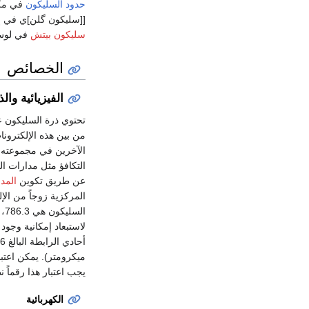
حدود السليكون
في مكس
[[سليكون گلن]ي في إ
سليكون بيتش
في لوس
الخصائص
الفيزيائية والذ
تحتوي ذرة السليكون 
من بين هذه الإلكترونا
الآخرين في مجموعته
التكافؤ مثل مدارات الت
عن طريق تكوين
المدا
المركزية زوجاً من الإ
لاستبعاد إمكانية وجود 
يجب اعتبار هذا رقماً نظ
الكهربائية