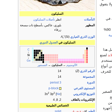
ولا يتفوق
السليكون
ة في
التآصلات
انظر
تآصلات السليكون
المظهر
بلوري، عاكس، بأسطح ذات مسحة
. يتكون أكثر من 90%
زرقاء
ية
الوزن الذري العياري
°(Si)
A
r
السليكون في
الجدول الدوري
ل هذا
C
↑
ند
لصنع
Si
↓
ُستخدم
Ge
الألومنيوم
←
السليكون
→
الفسفور
ن أنواع
الرقم الذري
(
Z
)
14
 للخزف
المجموعة
14
الدورة
period 3
المستوى الفرعي
p-block
الصغير
2
2
التوزيع الإلكتروني
3p
] 3s
Ne
[
الإلكترونات بالغلاف
2, 8, 4
من
الخصائص الطبيعية
جهزة
الطور
at
د.ح.ض.ق
solid