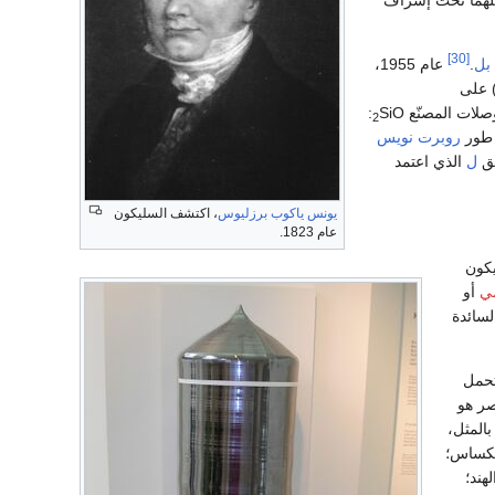
[30]
بل
.
عام 1955،
 على
:
SiO
2
روبرت نويس
بق
ل
الذي اعتمد
يونس ياكوب برزليوس
، اكتشف السليكون
عام 1823.
يكون
مي
أو
لسائدة
تحمل
صر هو
بالمثل،
كساس؛
هند؛