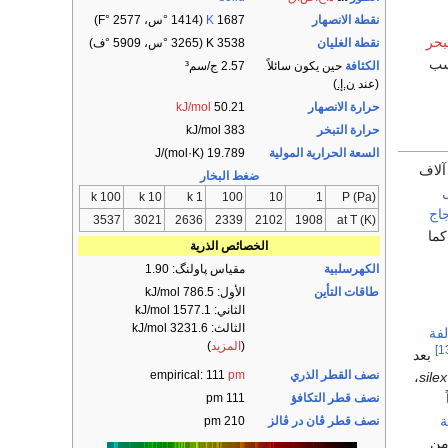
نقطة الانصهار
1687
K
​(1414 °س، ​2577 °F)
بحر
نقطة الغليان
3538 K ​(3265 °س، ​5909 °ف)
سب
الكثافة
حين يكون سائلاً
2.57 ج/سم³
(عند
ن.إ.
)
حرارة الانصهار
50.21
kJ/mol
حرارة التبخر
383 kJ/mol
السعة الحرارية المولية
19.789 J/(mol·K)
آلاف
ضغط البخار
100 k
10 k
1 k
100
10
1
P (Pa)
جاج
3537
3021
2636
2339
2102
1908
at T (K)
كما
الخصائص الذرية
الكهرسلبية
مقياس پاولنگ: 1.90
طاقات التأين
الأول: 786.5 kJ/mol
الثاني: 1577.1 kJ/mol
الثالث: 3231.6 kJ/mol
لفة
(
المزيد
)
بعد
نصف القطر الذري
pm
empirical: 111
،
silex
نصف قطر التكافؤ
111 pm
ة
نصف قطر ڤان در ڤالز
210 pm
من