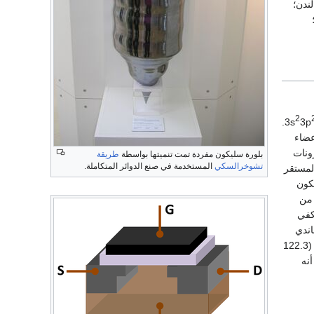
ندن؛
2
.
3p
ت 3p. مثل الأعضاء
ونات
بلورة سليكون مفردة تمت تنميتها بواسطة
طريقة
تشوخرالسكي
المستخدمة في صنع الدوائر المتكاملة.
مستقر
كون
 من
ما يكفي
اندي
أحادي الرابطة البالغ 117.6 ميكرومتر متوسطاً بين نصف قطر الكربون (77.2 ميكرومتر) والجرمانيوم (122.3
لرغم من أنه