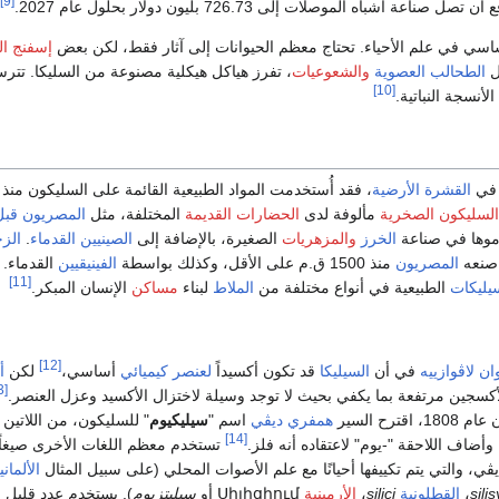
[9]
اعة أشباه الموصلات إلى 726.73 بليون دولار بحلول عام 2027.
سي في علم الأحياء. تحتاج معظم الحيوانات إلى آثار فقط، لكن بعض
إسفنج ال
ل
الطحالب العصوية
والشعوعيات
، تفرز هياكل هيكلية مصنوعة من السليكا. تتر
[10]
لأنسجة النباتية.
 في
القشرة الأرضية
، فقد أُستخدمت المواد الطبيعية القائمة على السليكون منذ 
السليكون الصخرية
مألوفة لدى
الحضارات القديمة
المختلفة، مثل
المصريون قبل
موها في صناعة
الخرز
والمزهريات
الصغيرة، بالإضافة إلى
الصينيين القدماء
.
الز
نعه
المصريون
منذ 1500 ق.م على الأقل، وكذلك بواسطة
الفينيقيين
القدماء. 
[11]
يليكات
الطبيعية في أنواع مختلفة من
الملاط
لبناء
مساكن
الإنسان المبكر.
[12]
ان لاڤوازييه
في أن
السيليكا
قد تكون أكسيداً
لعنصر كيميائي
أساسي،
لكن
أ
[13]
كسجين مرتفعة بما يكفي بحيث لا توجد وسيلة لاختزال الأكسيد وعزل العنصر.
ترح السير
همفري ديڤي
اسم "
سيليكيوم
" للسليكون، من اللاتين
[14]
أضاف اللاحقة "-يوم" لاعتقاده أنه فلز.
تستخدم معظم اللغات الأخرى صيغاً
ڤي، والتي يتم تكييفها أحيانًا مع علم الأصوات المحلي (على سبيل المثال
الألماني
sili
،
القطلونية
silici
،
الأرمينية
Սիլիցիում
أو
سيليتزيوم
). يستخدم عدد قليل 