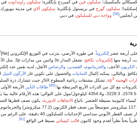
يكالي بالمكسيك؛
سليكون فـِن
في كمبردج بإنگلترة؛
سليكون راوندابوت
في ل
سكتلندا؛
سليكون گورج
في بريستول بإنگلترة؛
سليكون ألاي
في مدينة نيويورك؛
[38]
 أنجلس؛
وواحة دبي للسليكون
في دبي.
رية
2
على أربعة عشر
إلكتروناً
. في طوره الأرضي، يترتب في التوزيع الإلكتروني [Ne]3s
ت، أربعة منها
إلكترونات تكافؤ
، تشغل المدار 3s واثنين من مدارا
،
الكربون
الأخف،
والجرمانيوم
،
القصدير
،
والرصاص
الأثقل، لديه نفس عدد إلكتر
كافؤ: وبالتالي، يمكنه إكمال
الثمانيات
والحصول على تكوين غاز
الأرگون
النبيل
ال
3
رات الهجينة sp
، تشكل مشتقات رباعية السطوح
SiX
حيث تتشارك ذرة السلي
4
[40]
لكترونات مع كل من الذرات الأربع المرتبطة بها.
طاقات التأين
الأربعة الأولى
السليكون هي 786.3، 1576.5، 3228.3، و4354.4 كيلوجول/مول على التوالي؛ هذه الأرقام عالية ب
كيمياء كاتيونية بسيطة للعنصر. باتباع
الاتجاهات الدورية
، يكون نصف قطرها التس
ميكرومتر). يمكن اعتبار نصف القطر الأيوني سداسي الإحداثيات للسليكون 40 دقيقة، على ا
[41]
رياً بحتاً نظراً لعدم وجود كاتيون
قالب:كيميائي
بسيط في الواقع.