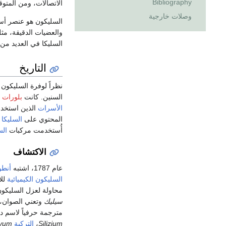
Bibliography
الاتصالات، ومن المتوقع أن تصل صن
وصلات خارجية
السليكون هو عنصر أسا
والعضيات الدقيقة، مث
السليكا في العديد من ا
التاريخ
نظراً لوفرة السليكون
السنين. كانت
بلورات 
الأسرات
الذين استخد
المحتوي على
السليكا
ص
أُستخدمت مركبات
الس
الاكتشاف
عام 1787، اشتبه
أنطو
السليكون الكيميائية
للأ
محاولة لعزل السليكون عام 1808، اق
سيليك
وتعني الصوان، و
مترجمة حرفياً لاسم دي
Silizium
،
التركية
syum