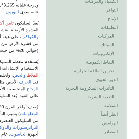
الكيمياء والمركبات
ودر
التوافر
[أ]
عليه سوى
البورون
.
الإنتاج
يُعدّ السليكون
ثامن أكث
التطبيقات
القشرة الأرضية. ينت
المركبات
والكواكب
، على هيئة 
من قشرة الأرض من
السبائك
(حوالي 28% من حيث الكتلة)، بعد
الإلكترونيات
يُستخدم معظم السليكون
النقاط الكمومية
الاستخدام الإنشاءات ا
تخزين الطاقة الحرارية
الملاط
والجص
، وتُخل
الدور الحيوي
في
الخزف
الأبيض مث
التأثيرات الميكروبية البحرية
الزجاج
المتخصصة الأخ
عالي القوة. يُعد السل
التغذية البشرية
السلامة
وُصف أواخر القرن 20 إلى أوائل القرن 21 بعصر السليكون (المعروف أيضاً
المعلومات
) بسبب التأ
انظر أيضاً
من السليكون العنصري
الهوامش
الترانزستورات
والدوائ
المصادر
أجهزة
الحاسوب
. عام 2019، كانت نسبة 32.4% من قطاع سوق