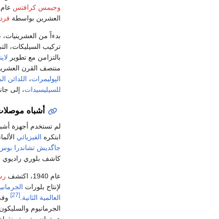
وجيمس كرافتس
العشرين بواسطة
فردر
بدءاً من العشرينيات،
تركيب السيليكات، الت
بالتزامن مع تطوير
لاي
منتصف القرن العشرين 
الپوليمرات
،
اللدائن ال
للسيليسيدات
، إلى جا
أشباه موصلات
لم تستخدم أجهزة أشب
ابتكره
الفيزيائي
الألما
جاگديش تشاندرا بوس
كاشف بلوري راديوي م
عام 1940، اكتشف
رس
لإنتاج بلورات
الجرماني
[27]
العالمية الثانية
.
وفي عام 47
الجرمانيوم والسليكون،
هو ترانزستور ذو نقطة