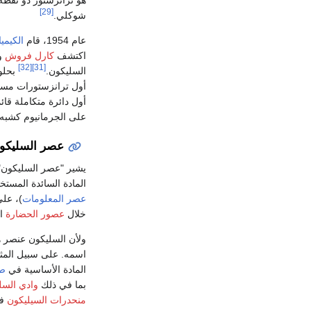
[29]
شوكلي.
عام 1954، قام
الكيميا
اكتشف
كارل فروش
ول
[32]
[31]
السليكون.
بحلول عام 1957، نشر فروش ودريك عم
أول ترانزستورات مس
أول دائرة متكاملة قا
على الجرمانيوم كشبه
عصر السليكو
يشير "عصر السليكون" إلى أواخر ال
المادة السائدة المستخ
عصر المعلومات
)، عل
خلال
عصور الحضارة
ال
ولأن السليكون عنصر ها
اسمه. على سبيل الم
المادة الأساسية في
صن
بما في ذلك
وادي السل
منحدرات السيليكون
في