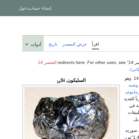
إنشاء حساب
دخول
اقرأ
عرض المصدر
تاريخ
أدوات
redirects here. F
العنصر 14
ائي)
.
14. وهو
السليكون,
Si
14
وشبه
مانيوم
،
ً للعديد
لة في
بيقات
يل.
 صورته
. تبلغ درجة انصهاره 1.414°س،