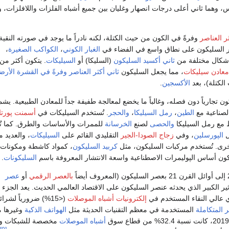
جة غليانه 3.265°س، وهما ثاني أعلى درجات انصهار وغليان بين جميع أشباه الفلزات واللافلزات، 
ر العناصر
وفرةً في الكون من حيث الكتلة، لكنه نادراً ما يوجد في صورته النقي
شر السليكون على نطاق واسع في الفضاء في
الغبار الكوني
،
الكواكب الصغيرة
،
أشكال مختلفة من
ثاني أكسيد السليكون
(السليكا) أو
السيليكات
معادن سيليكات
، مما يجعل السليكون
ثاني أكثر العناصر وفرةً في القشرة الأرض
الأكسجين
.
 تجارياً دون فصله، وغالباً ما يخضع لمعالجة طفيفة جداً للمعادن الطبيعية. يشم
لصناعية مع
الطين
،
رمل السيليكا
،
والحجر
. تُستخدم السيليكات في
أسمنت پورتلا
ط مع رمل السيليكا
والحصى
لصنع
الخرسانة
للممرات والأساسات والطرق. كما ت
ل
الپورسلين
، وفي
زجاج الصودا-الجير
التقليدي القائم على
السيليكات
، والعديد م
رى. تُستخدم مركبات السليكون، مثل
كربيد السليكون
، كمواد كاشطة ومكونات
يكون أساس الپوليمرات الاصطناعية واسعة الانتشار المعروفة باسم
السليكونات
.
بالعصر الرقمي
أو
عصر
ثير الكبير الذي يحدثه عنصر السليكون على الاقتصاد العالمي الحديث. يعد الجزء 
 عالي النقاء المستخدم في
إلكترونيات أشباه الموصلات
(<15%) ضرورياً لشرائح
ر المتكاملة
المستخدمة في معظم التقنيات الحديثة مثل
الهواتف الذكية
وغيرها 
أشباه الموصلات
مخصصة للشبكات وأ