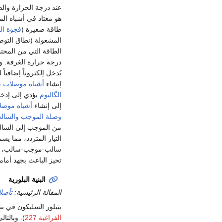
عند درجة الحرارة وال
هو معتاد في أشباه الم
طاقة صغيرة (
فجوة ال
المشغولة (نطاق التوص
الطاقة التي من المحتم
درجة حرارة الغرفة. و
يُدخل إلكتروناً إضافيا
إنشاء
أشباه موصلات س
الگاليوم
يؤدي إلى إدخا
إلى إنشاء
أشباه موصل
وصلة الموجب والسال
من الموجب إلى السال
التيار المتردد، مما ي
سالب-موجب-سالب، مع 
تحيز الباعث بجهد أم
البنية البلورية
المقالة الرئيسية:
تآصل
يتبلور السليكون في بن
الفراغية 227