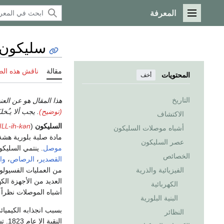
المعرفة
القائمة الرئيسية
سليكون
مقالة
ناقش هذه ال
المحتويات
أخف
التاريخ
هذا المقال هو عن العن
(توضيح)
.
يجب ألا يـُخ
الاكتشاف
السليكون
(
-ih-kən
ILL
أشباه موصلات السليكون
مادة صلبة بلورية هش
عصر السليكون
موصل
. ينتمي السليك
الخصائص
القصدير
،
الرصاص
،
وا
من العمليات الفسيولو
الفيزيائية والذرية
العديد من الأجهزة الك
الكهربائية
أشباه الموصلات نظراً 
البنية البلورية
بسبب انجذابه الكيميا
النظائر
النقية إلا عام 1823. تشكل