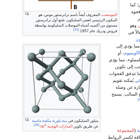
 كما
فجوة
الموسفت
، المعروف أيضاً باسم ترانزستور موس، هو
ر
المكون الرئيسي لعصر السليكون. صُنع أول ترانزستور
ل
وهو
مستوي من أكسيد أشباه الموصلات السليكونية بواسطة
[33]
فروش ودريك عام 1957.
لاً في
ون
 مما يؤدي إلى
لألومنيوم
، أو
مملوء، مما يؤدي
جب إلى تكوين
 تتدفق الفجوات
ئي
يُمكنه تقويم
رة عن وصلة
 السالب. يسمح
يتبلور السليكون في
بنية بلورية مكعبة
ماسية
[39]
3
عن طريق تكوين
المدارات الهجينة sp
.
ة
(
المجموعة
 كبيراً من الطاقة لكسر الروابط