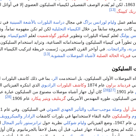
عام 1863، لكن لم يُقدم الوصف التفصيلي لكيمياء السليكون العضوي إلا في أوائل 
[13]
يك كيپينگ
.
 ساهم عمل
وليام لورانس براگ
في مجال
دراسة البلورات بالأشعة السينية
في تو
ي كانت معروفة سابقاً من خلال
الكيمياء التحليلية
لكن لم تكن مفهومة تماماً، وذ
نس پولنگ
لعلم كيمياء البلورات وتطوير
ڤيكتور گولدشميت
لعلم
الجيوكيمياء
. وشه
تطوراً في كيمياء السليكون واستخداماته الصناعية، وتزايد استخدام السليكون،
مرنة
،
والراتنجات
. في أواخر القرن العشرين، رُسمت خريطة لتركيب الكيمياء الب
[13]
نب
فيزياء الحالة الصلبة
لأشباه الموصلات
المشوبة
.
 السليكون
اه الموصلات الأولى السليكون، بل استخدمت
الر
، بما في ذلك كاشف البلورات ا
ني
فرديناند براون
عام 1874
وكاشف البلورات
الراديوي
الذي ابتكره الفيزيائي ال
[28]
[27]
عام 1901.
كان أول جهاز أشباه موصلات مصنوع من السليكون عبارة ع
[28]
ن السليكون، طوره المهندس الأمريكي
گرينليف ويتير پيكارد
عام 1906.
ل أول
وصلة موجب-سالب
والتأثير الجهدي الضوئي
وم
والسليكون
عالية النقاء لاستخدامها في بلورات كاشفات
الرادار
والميكروويڤ
19، وضع الفيزيائي
وليام شوكلي
نظرية حول
ترانزستور تأثير المجال
ا
 لكنه لم ينجح في إنشاء جهاز عملي، قبل أن يعمل لاحقاً بالجرمانيوم. وكان أو
 تلامس، أنشأه
جون باردين
ووالتر براتين
في وقت لاحق من ذلك العام أثناء عم