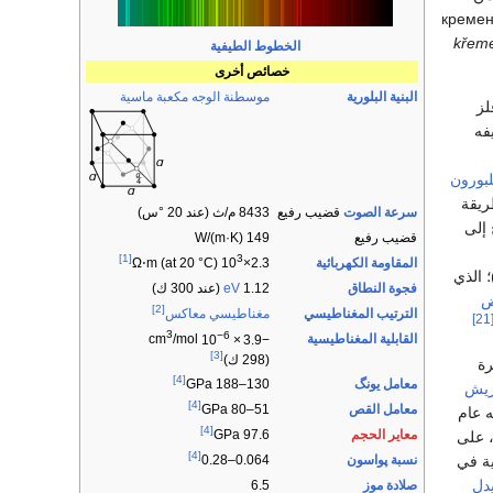
креме
křem
الخطوط الطيفية
خصائص أخرى
البنية البلورية
موسطنة الوجه مكعبة ماسية
يفه
لبورون
ريقة
سرعة الصوت
قضيب رفيع
8433 م/ث (عند 20 °س)
 إلى
قضيب رفيع
149 W/(m·K)
[1]
3
المقاومة الكهربائية
Ω⋅m (at 20 °C)
2.3×10
؛ الذي
فجوة النطاق
1.12
eV
(عند 300 ك)
[2]
الترتيب المغناطيسي
مغناطيسي معاكس
[2
3
−6
القابلية المغناطيسية
/mol
cm
10
×
−3.9
[3]
(298 ك)
رة
[4]
معامل يونگ
130–188 GPa
ريش
[4]
معامل القص
51–80 GPa
 عام
[4]
معاير الحجم
97.6 GPa
 على
[4]
ية في
نسبة پواسون
0.064–0.28
دل
صلادة موز
6.5