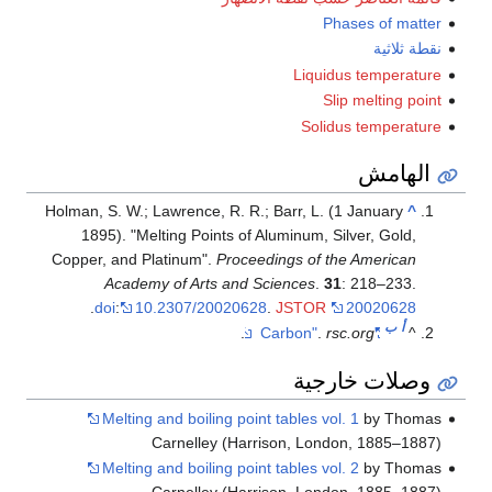
Phases of matter
نقطة ثلاثية
Liquidus temperature
Slip melting point
Solidus temperature
الهامش
Holman, S. W.; Lawrence, R. R.; Barr, L. (1 January
^
1895). "Melting Points of Aluminum, Silver, Gold,
Copper, and Platinum".
Proceedings of the American
Academy of Arts and Sciences
.
31
: 218–233.
.
doi
:
10.2307/20020628
.
JSTOR
20020628
أ
ب
.
.
rsc.org
"Carbon"
^
وصلات خارجية
Melting and boiling point tables vol. 1
by Thomas
Carnelley (Harrison, London, 1885–1887)
Melting and boiling point tables vol. 2
by Thomas
Carnelley (Harrison, London, 1885–1887)