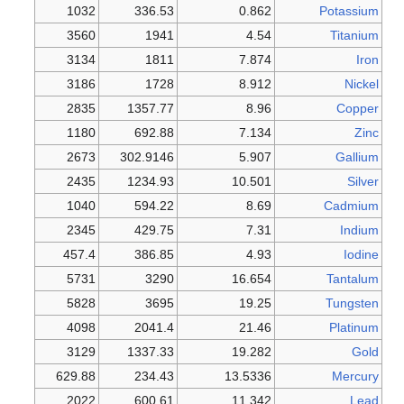
1032
336.53
0.862
Potassium
3560
1941
4.54
Titanium
3134
1811
7.874
Iron
3186
1728
8.912
Nickel
2835
1357.77
8.96
Copper
1180
692.88
7.134
Zinc
2673
302.9146
5.907
Gallium
2435
1234.93
10.501
Silver
1040
594.22
8.69
Cadmium
2345
429.75
7.31
Indium
457.4
386.85
4.93
Iodine
5731
3290
16.654
Tantalum
5828
3695
19.25
Tungsten
4098
2041.4
21.46
Platinum
3129
1337.33
19.282
Gold
629.88
234.43
13.5336
Mercury
2022
600.61
11.342
Lead