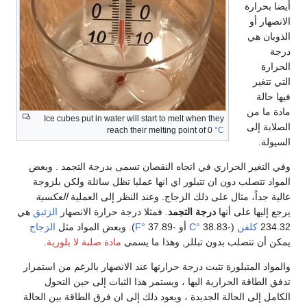
أيضا بحرارة
الانصهار أو
الذوبان هي
درجة
الحرارة
التي تتغير
فيها حالة
مادة ما من
Ice cubes put in water will start to melt when they
الصلابة إلى
reach their melting point of 0
°C
السيولة.
وفي التغير الحراري في اتجاه النقصان تسمى بدرجة التجمد . وبعض
المواد تتصلب دون ان تتبلور اي انها عمليا تظل سائلة ولكن بلزوجة
عالية جداً، مثال على ذلك الزجاج. وعند النظر إلى العملية
العكسية
يرجع إليها على أنها
درجة التجمد
. فمثلا درجة حرارة الانصهار
الزئبق
هي
234.32
كلفن
(-38.83
°C
أو -37.89
°F
). وبعض المواد مثل
الزجاج
يمكن أن تتصلب بدون تبللر, وهذا ما يسمى
مادة صلبة لا بلورية
.
والمواد المتبلورة تثبت درجة حرارتها عند الانصهار بالرغم من استمرار
تدفق الطاقة الحرارية اليها ، ويستمر هذا الثبات إلى حين التحول
الكامل إلى الحالة الجديدة ، ويعود ذلك إلى ان فرق الطاقة بين الحالة