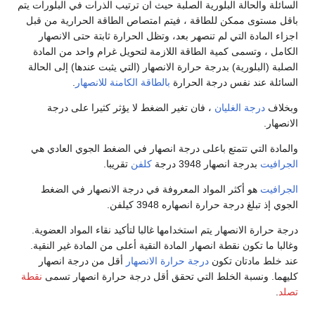
السائلة والحالة البلورية الصلبة حيث ان ترتيب الذرات في البلورات يتم
باقل مستوى ممكن للطاقة ، فيتم امتصاص الطاقة الحرارية من قبل
اجزاء المادة التي لم تنصهر بعد، وتظل الحرارة ثابتة حتى الانصهار
الكامل ، وتسمى كمية الطاقة اللازمة لتحويل غرام واحد من المادة
الصلبة (البلورية) بدرجة حرارة الانصهار (التي يثبت عندها) إلى الحالة
السائلة عند نفس درجة الحرارة
بالطاقة الكامنة للانصهار
.
وبخلاف
درجة الغليان
، فان تغير الضغط لا يؤثر كثيرا على درجة
الانصهار.
والمادة التي تتمتع باعلى درجة انصهار في الضغط الجوي العادي هي
الجرافيت
بدرجة انصهار 3948 درجة
كلفن
تقريبا.
الجرافيت
هو أكثر المواد المعروفة في درجة الانصهار في الضغط
الجوي إذ تبلغ درجة حرارة انصهاره 3948 كيلفن.
درجة حرارة الانصهار يتم استخدامها غالبا لتأكيد نقاء المواد العضوية.
وغالبا ما تكون نقطة انصهار المادة النقية أعلى من المادة غير النقية.
عند خلط مادتان تكون
درجة حرارة الانصهار
أقل من درجة انصهار
كليهما. ونسبة الخلط التي تحقق أقل درجة حرارة انصهار تسمى
نقطة
تصلد
.