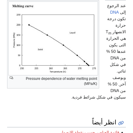
عند الرجوع
إلى
DNA
تكون درجة
حرارة
الانصهار T
m
هي الحرارة
التى يكون
عندها 50 %
من DNA
في شكل
ثنائي.
وبوصف
Pressure dependence of water melting point
(MPa/K)
آخر, 50 %
من DNA
سيكون في شكل شرائط فردية.
انظر أيضاً
قائمة العناصر حسب نقطة الانصهار