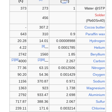
(
K
)
)
(
3
/
cm
373
273
1
Water @STP
Solder
456
(Pb60Sn40)
-
307.2
Cocoa butter
643
310
0.9
Paraffin wax
20.28
14.01
0.00008988
Hydrogen
[II]
4.22
—
0.0001785
Helium
2742
1560
1.85
Beryllium
[2]
[III]
[2]
[III]
4000
—
2.267
Carbon
77.36
63.15
0.0012506
Nitrogen
90.20
54.36
0.001429
Oxygen
1156
370.87
0.971
Sodium
1363
923
1.738
Magnesium
2792
933.47
2.698
Aluminium
717.87
388.36
2.067
Sulfur
239.11
171.6
0.003214
Chlorine