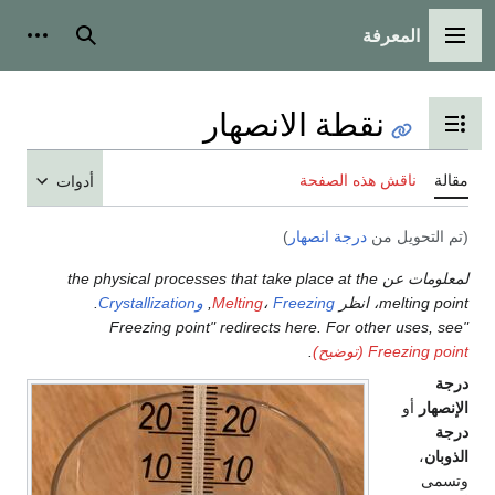
المعرفة
القائمة الرئيسية
بحث
أدوات
نقطة الانصهار
تبديل عرض جدول المحتويات
مقالة
ناقش هذه الصفحة
أدوات
(تم التحويل من
درجة انصهار
)
لمعلومات عن the physical processes that take place at the
melting point، انظر
Freezing
،
Melting
,
وCrystallization
.
"Freezing point" redirects here. For other uses, see
Freezing point (توضيح)
.
درجة
الإنصهار
أو
درجة
الذوبان
،
وتسمى