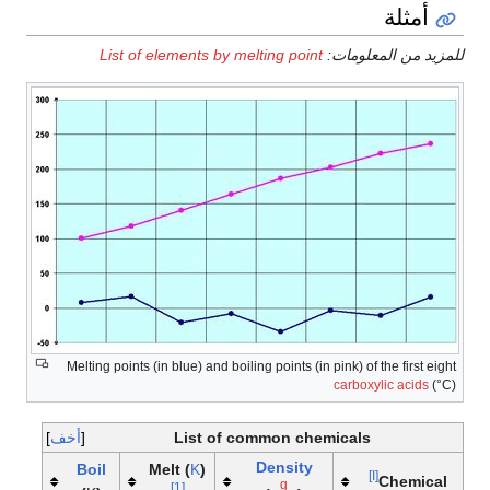
أمثلة
للمزيد من المعلومات:
List of elements by melting point
Melting points (in blue) and boiling points (in pink) of the first eight
carboxylic acids
(°C)
List of common chemicals
أخف
Density
Boil
Melt
(
K
)
[I]
Chemical
g
[1]