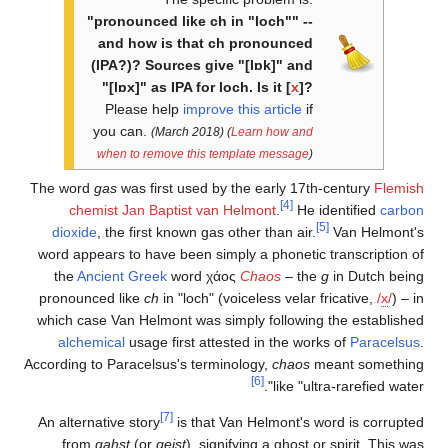
"pronounced like ch in "loch"" --
and how is that ch pronounced
(IPA?)? Sources give "[lɒk]" and
"[lɒx]" as IPA for loch. Is it [
x
]?
Please help
improve this article
if
you can.
(March 2018)
(
Learn how and
when to remove this template message
)
The word
gas
was first used by the early 17th-century
Flemish
[4]
chemist
Jan Baptist van Helmont
.
He identified
carbon
[5]
dioxide
, the first known gas other than air.
Van Helmont's
word appears to have been simply a phonetic transcription of
the
Ancient Greek
word χάος
Chaos
– the
g
in Dutch being
pronounced like
ch
in "loch" (voiceless velar fricative,
/
x
/
) – in
which case Van Helmont was simply following the established
alchemical
usage first attested in the works of
Paracelsus
.
According to Paracelsus's terminology,
chaos
meant something
[6]
like "ultra-rarefied water".
[7]
An alternative story
is that Van Helmont's word is corrupted
from
gahst
(or
geist
), signifying a ghost or spirit. This was