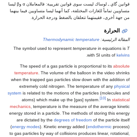
قوانين گاي ـ لوساك ليست سوى قوانين تقريبية: فالمعاملان α وβ ليسا
متساويين تماماً للغازات المختلفة، كما أنهما ليسا متساويين فيما بينهما
من جهة أخرى، فقيمتهما تتعلقان بالضغط ودرجة الحرارة.
الحرارة
المقالة الرئيسية:
Thermodynamic temperature
The symbol used to represent
temperature
in equations is
T
.
with SI units of
kelvins
The speed of a gas particle is proportional to its
absolute
temperature
. The volume of the balloon in the video shrinks
when the trapped gas particles slow down with the addition of
extremely cold nitrogen. The temperature of any
physical
system
is related to the motions of the particles (molecules and
[10]
atoms) which make up the [gas] system.
In
statistical
mechanics
, temperature is the measure of the average kinetic
energy stored in a particle. The methods of storing this energy
are dictated by the
degrees of freedom
of the particle itself
(
energy modes
). Kinetic energy added (
endothermic
process)
to gas particles by way of collisions produces linear, rotational,