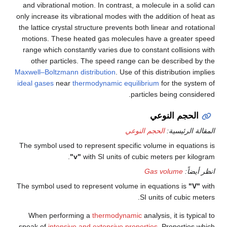
and vibrational motion. In contrast, a molecule in a solid can
only increase its vibrational modes with the addition of heat as
the lattice crystal structure prevents both linear and rotational
motions. These heated gas molecules have a greater speed
range which constantly varies due to constant collisions with
other particles. The speed range can be described by the
Maxwell–Boltzmann distribution
. Use of this distribution implies
ideal gases
near
thermodynamic equilibrium
for the system of
particles being considered.
الحجم النوعي
المقالة الرئيسية:
الحجم النوعي
The symbol used to represent specific volume in equations is
"v"
with SI units of cubic meters per kilogram.
انظر أيضاً:
Gas volume
The symbol used to represent volume in equations is
"V"
with
SI units of cubic meters.
When performing a
thermodynamic
analysis, it is typical to
speak of
intensive and extensive properties
. Properties which