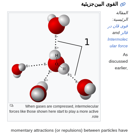
القوى البين‌جزيئية
المقالة
الرئيسية:
قوى ڤان در
ڤالز
and
Intermolec
ular force
As
discussed
earlier,
When gases are compressed, intermolecular
forces like those shown here start to play a more active
role.
momentary attractions (or repulsions) between particles have