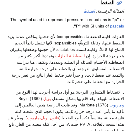
الضغط
المقالة الرئيسية:
الضغط
The symbol used to represent pressure in equations is
"p"
or
.
"P"
with SI units of
pascals
الغازات قابلة للانضغاط compressibles؛ لأن حجمها يتناقص عندما يزيد
الضغط عليها، وقابلة للتوسُّع expansibles؛ لأنها تشغل دائماً الحجم
المتاح لها كاملاً، وقابلة للتمدد dilatables؛ لأن حجمها وضغطها يتغيران
بتغير درجة الحرارة. إن
انضغاطية الغازات
وتمددها أكبر بكثير من
انضغاطية الأجسام السائلة أو الصلبة وتمددها. ويكتفى هنا بدراسة
الانضغاط المتساوي الدرجة، أي بالحفاظ على درجة حرارة ثابتة،
والتمدد عند ضغط ثابت، وأخيراً تغير ضغط الغاز الناتج من تغير درجة
الحرارة مع الحفاظ على حجم ثابت.
ـ الانضغاط المتساوي الدرجة: هو أول دراسة أجريت لهذا النوع من
الانضغاط للهواء، وقد قام بها بشكلٍ مستقل
بويل
(1662) Boyle
وماريوت
(1676) Mariotte. وقد قادت الدراسة هذين العالمين إلى
تأكيد ما يأتي: عند درجة حرارة ثابتة، يكون الحجم الذي تشغله كتلة
غازية معينة، متناسباً عكساً مع الضغط (
قانون بويل-ماريوت
). ويعبَّر عن
هذه النتيجة بالعلاقة: PV=A حيث A، من أجل كتلة معينة من الغاز، تابع
فقط لدرجة الحرارة.