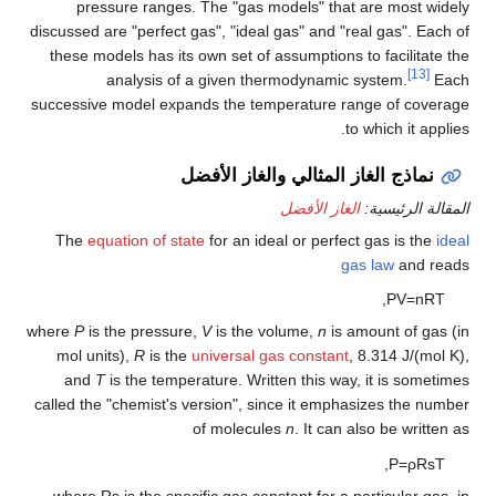
pressure ranges. The "gas models" that are most widely
discussed are "perfect gas", "ideal gas" and "real gas". Each of
these models has its own set of assumptions to facilitate the
[13]
analysis of a given thermodynamic system.
Each
successive model expands the temperature range of coverage
to which it applies.
نماذج الغاز المثالي والغاز الأفضل
المقالة الرئيسية:
الغاز الأفضل
The
equation of state
for an ideal or perfect gas is the
ideal
gas law
and reads
,
P
V
=
n
R
T
where
P
is the pressure,
V
is the volume,
n
is amount of gas (in
mol units),
R
is the
universal gas constant
, 8.314 J/(mol K),
and
T
is the temperature. Written this way, it is sometimes
called the "chemist's version", since it emphasizes the number
of molecules
n
. It can also be written as
,
P
=
ρ
R
s
T