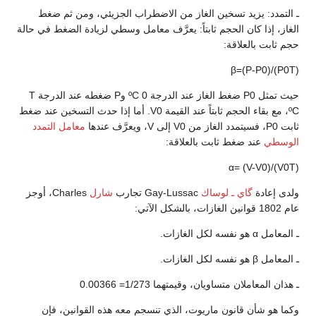
ـ التمدد: يزيد تسخين الغاز من الاضطراب الجزيئي، ومن ثم ضغط
الغاز، إذا كان الحجم ثابتاً: يعرَّف معامل وسطي لزيادة الضغط في حالة
حجم ثابت بالعلاقة:
β=(P-P0)/(P0T)
حيث تمثل P0 ضغط الغاز عند الدرجة 0 ºC وP ضغطه عند الدرجة T
ºC، مع بقاء الحجم ثابتاً عند القيمة V0. أما إذا حدث التسخين عند ضغط
ثابت P0، فسيتمدد الغاز من V0 إلى V، ويعرَّف عندها
معامل التمدد
الوسطي
عند ضغط ثابت بالعلاقة:
α= (V-V0)/(V0T)
ولدى إعادة
گاي ـ لوساك
Gay-Lussac تجارب
شارل
Charles، أوجز
عام 1802 قوانين الغازات، بالشكل الآتي:
ـ المعامل α هو نفسه لكل الغازات.
ـ المعامل β هو نفسه لكل الغازات.
ـ هذان المعاملان متساويان، وقيمتهما 1/273= 0.00366
وكما هو شأن قانون ماريوت، الذي تنسجم معه هذه القوانين، فإن