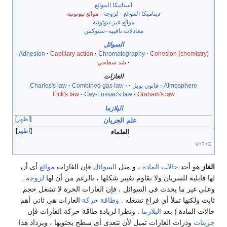
استاتيكا الموائع
ديناميكا الموائع
·
لزوجة
·
موائع نيوتونية
موائع غير نيوتونية
معادلات ناڤييه–ستوكس
السوائل
Adhesion
Capillary action
Chromatography
Cohesion (chemistry)
شد سطحي
الغازات
Atmosphere
قانون بويل
Combined gas law
Charles's law
Fick's law
Gay-Lussac's law
Graham's law
الپلازما
أظهر
علم الجريان
أظهر
العلماء
v
t
e
الغاز
هو أحد
حالات المادة
، و مثل
السوائل
فإن الغازات
موائع
أى أن
لها قابلية للسريان ولا تقاوم تغيير شكلها ، بالرغم من أن لها
لزوجة
.
وعلى غير ما يحدث في السوائل ، فإن الغازات الحرة لا تشغل حجم
ثابت ولكنها تملأ أى فراغ تشغله .
وطاقة حركة
الغازات هى ثاني أهم
حالات المادة ( بعد
البلازما
. ونظرا لزيادة طاقة حركة الغازات فإن
جزيئات
وذرات الغازات تميل لأن تتعدى أى سطح يحتويها ، ويزداد هذا