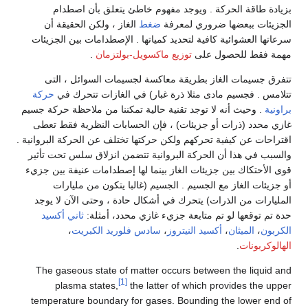
بزيادة طاقة الحركة . ويوجد مفهوم خاطئ يتعلق بأن اصطدام
الجزيئات ببعضها ضروري لمعرفة
ضغط
الغاز ، ولكن الحقيقة أن
سرعاتها العشوائية كافية لتحديد كمياتها . الإصطدامات بين الجزيئات
مهمة فقط للحصول على
توزيع ماكسويل-بولتزمان
.
تتفرق جسيمات الغاز بطريقة معاكسة لجسيمات السوائل ، التى
تتلامس . فجسيم مادى مثلا ذرة غبار) في الغازات تتحرك في
حركة
براونية
. وحيث أنه لا توجد تقنية حالية تمكننا من ملاحظة حركة جسيم
غازي محدد (ذرات أو جزيئات) ، فإن الحسابات النظرية فقط تعطى
اقتراحات عن كيفية تحركهم ولكن حركتها تختلف عن الحركة البروانية .
والسبب في هذا أن الحركة البروانية تتضمن انزلاق سلس تحت تأثير
قوى الأحتكاك بين جزيئات الغاز بينما لها إصطدامات عنيفة بين جزيء
أو جزيئات الغاز مع الجسيم . الجسيم (غالبا يتكون من مليارات
المليارات من الذرات) يتحرك في أشكال حادة ، وحتى الآن لا يوجد
حدة تم توقعها لو تم متابعة جزيء غازي محدد، أمثلة:
ثاني أكسيد
الكربون
،
الميثان
،
أكسيد النيتروز
،
سادس فلوريد الكبريت
،
الهالوكربونات
.
The gaseous state of matter occurs between the liquid and
[1]
plasma states,
the latter of which provides the upper
temperature boundary for gases. Bounding the lower end of