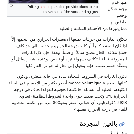
منها عدم
Drifting
smoke
particles provide clues to the
وجود شكل
movement of the surrounding gas.
وحجم
خاصَّين بها،
مما يميزها من الأجسام السائلة والصلبة.
تتكوَّن الغازات من جزيئات يمنعها الاضطراب الحراري من التجمع، إلاّ
إذا كان الضغط كبيراً أو كانت درجة الحرارة منخفضة إلى حدٍ كافِ،
حينئذٍ يتكاثف الغاز ليصبح سائلاً أو صلباً، وهكذا فإن كل الغازات
المعروفة قابلة للتكاثف بسهولة تزيد أو تنقص. وعندما يتبخر سائل أو
يتصعَّد جسم صلب، فإنه يتحول إلى بخار له خواص الغاز كلها.
تكون الغازات في الشروط المعتادة مادة في حالة مبعثرة، وتكون
كتلتها الحجمية masse volumique أصغر بكثير من الأجسام في الحالة
الكثيفة، الصلبة أو السائلة؛ فالكتلة الحجمية للهواء الجاف في درجة
الحرارة 0ºC وتحت ضغط جوي واحد (الشروط النظامية) تساوي
1.2928غرام/ليتر، أي حوالي أصغر بنحو800 مرة من الكتلة الحجمية
للماء في درجة الحرارة نفسها>
بالعين المجردة
انظر أيضاً: