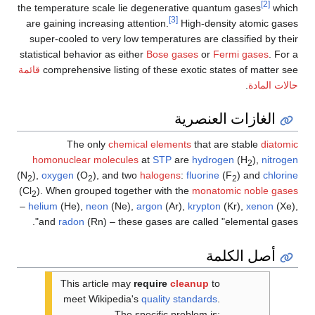
[2]
the temperature scale lie degenerative quantum gases
which
[3]
are gaining increasing attention.
High-density atomic gases
super-cooled to very low temperatures are classified by their
statistical behavior as either
Bose gases
or
Fermi gases
. For a
comprehensive listing of these exotic states of matter see
قائمة
حالات المادة
.
الغازات العنصرية
The only
chemical elements
that are stable
diatomic
homonuclear
molecules
at
STP
are
hydrogen
(H
),
nitrogen
2
(N
),
oxygen
(O
), and two
halogens
:
fluorine
(F
) and
chlorine
2
2
2
(Cl
). When grouped together with the
monatomic
noble gases
2
–
helium
(He),
neon
(Ne),
argon
(Ar),
krypton
(Kr),
xenon
(Xe),
and
radon
(Rn) – these gases are called "elemental gases".
أصل الكلمة
This article may
require
cleanup
to
meet Wikipedia's
quality standards
.
The specific problem is: