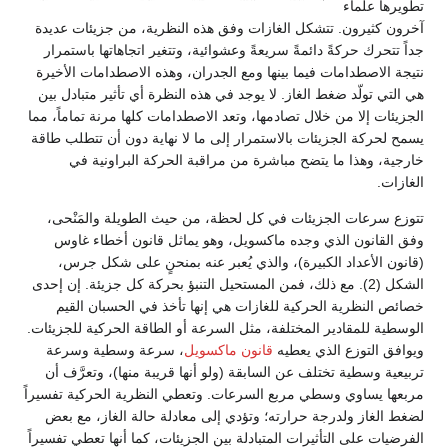
تطويرها علماء
آخرون كثيرون. تتشكل الغازات وفق هذه النظرية، من جزيئات عديدة
جداً تتحرك حركةً دائمةً سريعةً وعشوائية، وتتغير اتجاهاتها باستمرار
نتيجة الاصطدامات فيما بينها ومع الجدران، وهذه الاصطدامات الأخيرة
هي التي تولّد ضغط الغاز. لا يوجد في هذه النظرة أي تأثير متبادل بين
الجزيئات إلا من خلال تصادمها، وتعد الاصطدامات كلها مرنة تماماً، مما
يسمح لحركة الجزيئات بالاستمرار إلى ما لا نهاية دون أن تتطلب طاقة
خارجية، وهذا ما يتضح مباشرة من مراقبة الحركة البراونية في
الغازات.
تتوزع سرعات الجزيئات في كل لحظة، من حيث الطويلة والمَنْحى،
وفق القانون الذي وجده ماكسويل، وهو يماثل قانون أخطاء غاوس
(قانون الأعداد الكبيرة)، والذي يُعبر عنه بمنحنٍ على شكل جرس،
الشكل (2). مع ذلك، فمن المستحيل التنبؤ بحركة كل جزيئة. إن إحدى
خصائص النظرية الحركية للغازات هي إنها تأخذ في الحسبان القيم
الوسطية للمقادير المختلفة، مثل السرعة أو الطاقة الحركية للجزيئات.
ويوافق التوزع الذي يعطيه
قانون ماكسويل
، سرعة وسطية وسرعة
تربيعية وسطية تختلف عن السابقة (ولو أنها قريبة منها)، وتعرَّف أن
مربعها يساوي وسطي مربع السرعات. وتعطي النظرية الحركية تفسيراً
لضغط الغاز ولدرجة حرارته؛ وتؤدي إلى معادلة حالة الغاز، مع بعض
الفرضيات على التأثيرات المتبادلة بين الجزيئات، كما أنها تعطي تفسيراً