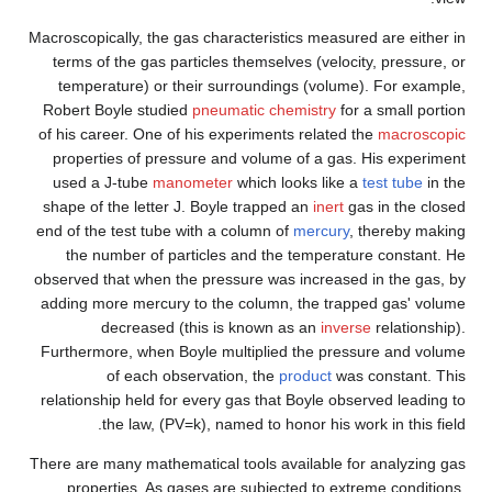
Macroscopically, the gas characteristics measured are either in
terms of the gas particles themselves (velocity, pressure, or
temperature) or their surroundings (volume). For example,
Robert Boyle studied
pneumatic chemistry
for a small portion
of his career. One of his experiments related the
macroscopic
properties of pressure and volume of a gas. His experiment
used a J-tube
manometer
which looks like a
test tube
in the
shape of the letter J. Boyle trapped an
inert
gas in the closed
end of the test tube with a column of
mercury
, thereby making
the number of particles and the temperature constant. He
observed that when the pressure was increased in the gas, by
adding more mercury to the column, the trapped gas' volume
decreased (this is known as an
inverse
relationship).
Furthermore, when Boyle multiplied the pressure and volume
of each observation, the
product
was constant. This
relationship held for every gas that Boyle observed leading to
the law, (PV=k), named to honor his work in this field.
There are many mathematical tools available for analyzing gas
properties. As gases are subjected to extreme conditions,