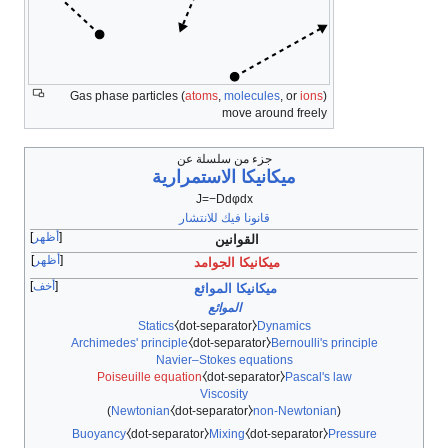
Gas phase particles (
atoms
,
molecules
, or
ions
)
move around freely
جزء من سلسلة عن
ميكانيكا الاستمرارية
J
=
−
D
d
φ
d
x
قانونا فيك للانتشار
أظهر
القوانين
أظهر
ميكانيكا الجوامد
أخف
ميكانيكا الموائع
الموائع
Statics
⧼dot-separator⧽
Dynamics
Archimedes' principle
⧼dot-separator⧽
Bernoulli's principle
Navier–Stokes equations
Poiseuille equation
⧼dot-separator⧽
Pascal's law
Viscosity
)
Newtonian
⧼dot-separator⧽
non-Newtonian
(
Buoyancy
⧼dot-separator⧽
Mixing
⧼dot-separator⧽
Pressure