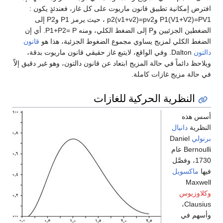
افترض إمكانية تطبيق قانون ماريوت على كل غاز، فعندئذٍ يكون :
P1(V1+V2)=PV1 وp2(v1+v2)=pv2 ، حيث يرمز P1 وP2 إلى
الضغطين الجزئيين وP إلى الضغط الكلي، ومنه P1+P2= P. أي إن
الضغط الكلي لمزيج يساوي مجموع الضغوط الجزئية، هذا هو
قانون
دالتون
Dalton. وفي الواقع، لايتبع غاز حقيقي قانون ماريوت بدقة،
ويلاحظ دائماً في حالة المزيج ابتعاد عن قانون دالتون، وهو غير دقيق إلاّ
في حالة مزيج غازات كاملة.
النظرية الحركية للغازات
أسس هذه
النظرية
دانيال
برنولي
Daniel
Bernoulli عام
1730، وفصَّل
فيها
ماكسويل
Maxwell
وكلاوزيوس
Clausius،
وأسهم في