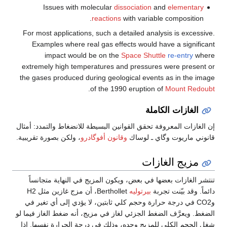
Issues with molecular
dissociation
and
elementary
reactions
with variable composition.
For most applications, such a detailed analysis is excessive.
Examples where real gas effects would have a significant
impact would be on the
Space Shuttle
re-entry
where
extremely high temperatures and pressures were present or
the gases produced during geological events as in the image
.
of the 1990 eruption of
Mount Redoubt
الغازات الكاملة
إن الغازات المعروفة تحقق القوانين البسيطة للانضغاط والتمدد: أمثال
قانوني ماريوت وگاي ـ لوساك
وقانون أفوگادرو
، ولكن بصورة تقريبية.
مزيج الغازات
تنتشر الغازات بعضها في بعض، ويكون المزيج في النهاية متجانساً
دائماً. وقد بيّنت تجربة
بيرتوليه
Berthollet، أن مزج غازين مثل H2
وCO2 في درجة حرارة وحجم كلي ثابتين، لا يؤدي إلى أي تغير في
الضغط. ويعرَّف الضغط الجزئي لغاز في مزيج، أنه ضغط الغاز فيما لو
شغل الحجم الكلي للمزيج وحده، وذلك في درجة الحرارة نفسها. إذا