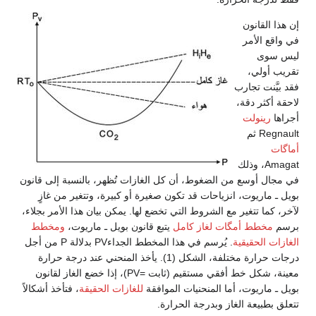
إن هذا القانون
في واقع الأمر
ليس سوى
تقريب أولي،
فقد بيَّنت تجارب
لاحقة أكثر دقة،
أجراها
رينولت
Regnault ثم
أماگات
Amagat، وذلك
في مجال أوسع من الضغوط، أن كل الغازات تُظهر، بالنسبة إلى قانون
بويل ـ ماريوت، انزياحات قد تكون صغيرة أو كبيرة، وتتغير من غازٍ
لآخر، كما تتغير مع الشروط التي تخضع لها. يمكن بيان هذا الأمر بجلاء،
برسم
مخطط أمگات لغاز كامل
يتبع قانون بويل ـ ماريوت،
ومخطط
الغازات الحقيقية
. يُرسم في هذا المخطط الجداءPV بدلالة P من أجل
درجات حرارة مختلفة، الشكل (1). يأخذ المنحني عند درجة حرارة
معينة، شكل خط أفقي مستقيم (ثابت =PV)، إذا خضع الغاز لقانون
بويل ـ ماريوت، أما المنحنيات الموافقة
للغازات الحقيقة
، فتأخذ أشكالاً
تتعلق بطبيعة الغاز وبدرجة الحرارة.