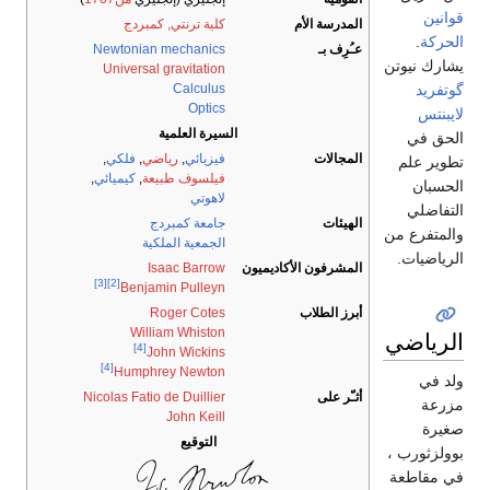
قوانين
المدرسة الأم
كلية ترنتي, كمبردج
الحركة
.
عـُرِف بـ
Newtonian mechanics
يشارك نيوتن
Universal gravitation
گوتفريد
Calculus
Optics
لايبنتس
السيرة العلمية
الحق في
المجالات
فيزيائي
,
رياضي
,
فلكي
,
تطوير علم
فيلسوف طبيعة
,
كيميائي
,
الحسبان
لاهوتي
التفاضلي
الهيئات
جامعة كمبردج
والمتفرع من
الجمعية الملكية
الرياضيات.
المشرفون الأكاديميون
Isaac Barrow
[3]
[2]
Benjamin Pulleyn
أبرز الطلاب
Roger Cotes
William Whiston
الرياضي
[4]
John Wickins
[4]
Humphrey Newton
ولد في
أثـّر على
Nicolas Fatio de Duillier
مزرعة
John Keill
صغيرة
التوقيع
بوولزثورب ،
في مقاطعة