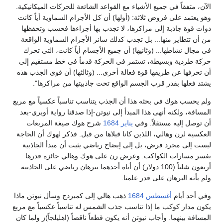
الآن، متفقاً في جميع الأشياء مع القواعد الشائعة للحركات الميكانيكية.
وهو يعتمد على فروض ثلاثة: (أولها) أن كل الأجرام السماوية أياً كانت
ذوات قوة جاذبة إلى مراكزها، لا تجذب بها أجزاءها فحسب وتحفظها
من أن تتطاير منها... بل تجذب كذلك سائر الأجرام السماوية الواقعة
في مجال نشاطها... (وثانيها) أن جميع الأجسام أياً كانت، التي تحرك
حركة طردية وبسيطة، تستمر في الحركة قدماً في خط مستقيم إلى
أن تحرفها عن طريقها قوة فعالة أخرى... (وثالثها) أن قوى الجذب هذه
يشتد فعلها بقدر قرب الجسم الواقع تحت جاذبيتها من مراكزها".
ولم يحسب هوك في بحثه هذا أن الجذب يتناسب تناسباً عكسياً مع مربع
المسافة، ولكنه أنهى هذا المبدأ إلى نيوتن-إذا صدقنا رواية أوبري-بعد
أن توصل إليه مستقلاً. وفي
يناير
1684
شرح هوك صيغة المربعات
العكسية لرن وهالي، اللذين كانا قبلاها من قبل. فذكر لهوك أن الحاجة
ليست إلى مجرد فرض، بل إلى إيضاح رياضي يثبت أن مبدأ الجاذبية
يفسر مسارات الكواكب. وعرض رن على هوك وهالي جائزة قدرها
أربعون شلناً (100 دولار) أن أتاه أحدهما ببرهان رياضي على الجاذبية.
ولم يأته البرهان على قدر علمنا.
وفي أحد أيام
أغسطس
1684
ذهب هالي إلى كمبردج وسأل نيوتن ماذا
يكون مدار كوكب ما إذا تناسب جذب الشمس له تناسباً عكسياً مع مربع
المسافة بينهما. وأجاب نيوتن أنه يكون قطعاً ناقصاً (اهليلجاً)ز ولما كان