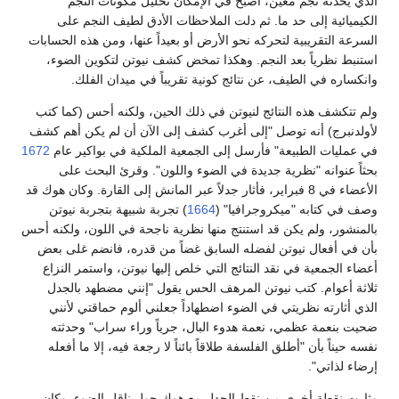
الذي يحدثه نجم معين، أصبح في الإمكان تحليل مكونات النجم
الكيميائية إلى حد ما. ثم دلت الملاحظات الأدق لطيف النجم على
السرعة التقريبية لتحركه نحو الأرض أو بعيداً عنها، ومن هذه الحسابات
استنبط نظرياً بعد النجم. وهكذا تمخض كشف نيوتن لتكوين الضوء،
وانكساره في الطيف، عن نتائج كونية تقريباً في ميدان الفلك.
ولم تتكشف هذه النتائج لنيوتن في ذلك الحين، ولكنه أحس (كما كتب
لأولدنبرج) أنه توصل "إلى أغرب كشف إلى الآن أن لم يكن أهم كشف
في عمليات الطبيعة" فأرسل إلى الجمعية الملكية في بواكير عام
1672
بحثاً عنوانه "نظرية جديدة في الضوء واللون". وقرئ البحث على
الأعضاء في 8 فبراير، فأثار جدلاً عبر المانش إلى القارة. وكان هوك قد
وصف في كتابه "ميكروجرافيا" (
1664
) تجربة شبيهة بتجربة نيوتن
بالمنشور، ولم يكن قد استنتج منها نظرية ناجحة في اللون، ولكنه أحس
بأن في أفعال نيوتن لفضله السابق غضاً من قدره، فانضم غلى بعض
أعضاء الجمعية في نقد النتائج التي خلص إليها نيوتن، واستمر النزاع
ثلاثة أعوام. كتب نيوتن المرهف الحس يقول "إنني مضطهد بالجدل
الذي أثارته نظريتي في الضوء اضطهاداً جعلني ألوم حماقتي لأنني
ضحيت بنعمة عظمي، نعمة هدوء البال، جرياً وراء سراب" وحدثته
نفسه حيناً بأن "أطلق الفلسفة طلاقاً بائناً لا رجعة فيه، إلا ما أفعله
إرضاء لذاتي".
وثارت نقطة أخرى من نقط الجدل مع هوك حول ناقل الضوء. وكان