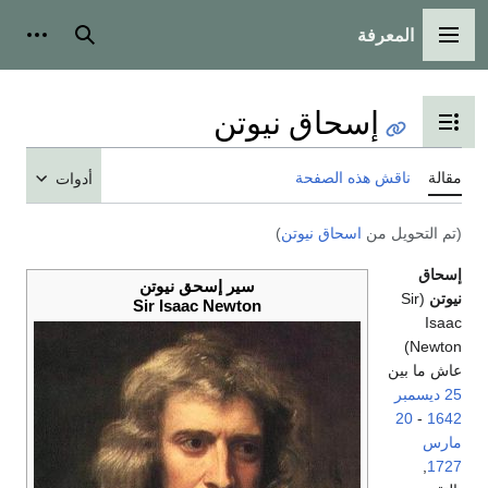
المعرفة
القائمة الرئيسية
بحث
أدوات
إسحاق نيوتن
تبديل عرض جدول المحتويات
مقالة
ناقش هذه الصفحة
أدوات
(تم التحويل من
اسحاق نيوتن
)
إسحاق
سير إسحق نيوتن
نيوتن
(Sir
Sir Isaac Newton
Isaac
Newton)
عاش ما بين
25 ديسمبر
20
-
1642
مارس
,
1727