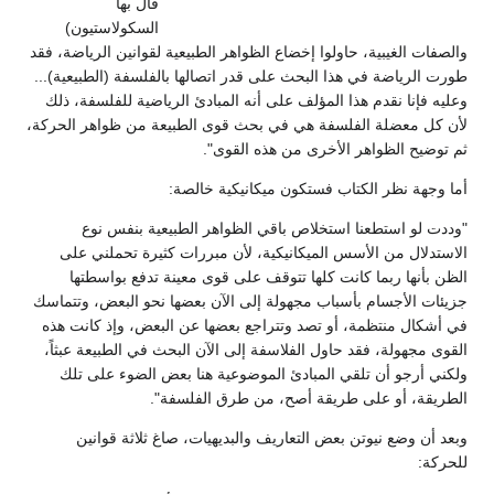
قال بها
السكولاستيون)
والصفات الغيبية، حاولوا إخضاع الظواهر الطبيعية لقوانين الرياضة، فقد
طورت الرياضة في هذا البحث على قدر اتصالها بالفلسفة (الطبيعية)...
وعليه فإنا نقدم هذا المؤلف على أنه المبادئ الرياضية للفلسفة، ذلك
لأن كل معضلة الفلسفة هي في بحث قوى الطبيعة من ظواهر الحركة،
ثم توضيح الظواهر الأخرى من هذه القوى".
أما وجهة نظر الكتاب فستكون ميكانيكية خالصة:
"وددت لو استطعنا استخلاص باقي الظواهر الطبيعية بنفس نوع
الاستدلال من الأسس الميكانيكية، لأن مبررات كثيرة تحملني على
الظن بأنها ربما كانت كلها تتوقف على قوى معينة تدفع بواسطتها
جزيئات الأجسام بأسباب مجهولة إلى الآن بعضها نحو البعض، وتتماسك
في أشكال منتظمة، أو تصد وتتراجع بعضها عن البعض، وإذ كانت هذه
القوى مجهولة، فقد حاول الفلاسفة إلى الآن البحث في الطبيعة عبثاً،
ولكني أرجو أن تلقي المبادئ الموضوعية هنا بعض الضوء على تلك
الطريقة، أو على طريقة أصح، من طرق الفلسفة".
وبعد أن وضع نيوتن بعض التعاريف والبديهيات، صاغ ثلاثة قوانين
للحركة: