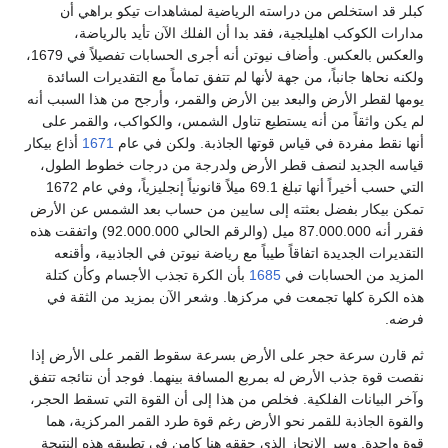
كبلر قد استخلص من دراسته الرياضية لمشاهدات تيكو براهي أن
مدارات الكوكب اهليلجية، فقد بدا أن الفلك الآن تأيد بالرياضة،
والعكس بالعكس. وأضاف نيوتن أنه أجرى الحسابات تفصيلاً في 1679،
ولكنه نحاها جانباً، من جهة لأنها لم تتفق تماماً مع التقديرات السائدة
يومها لقطر الأرض والبعد بين الأرض والقمر، وأرجح من هذا السبب أنه
لم يكن واثقاً من أنه يستطيع تناول الشمس، والكواكب، والقمر على
أنها نقط مفردة في قياس قوتها الجاذبة. ولكن في عام
1671
أذاع بيكار
قياسه الجديد لنصف قطر الأرض ولدرجة من درجات خطوط الطول،
التي حسب أخيراً أنها تبلغ 69.1 ميلاً قانونياً إنجليزياً، وفي عام 1672
تمكن بيكار بفضل بعثته إلى سايين من حساب بعد الشمس عن الأرض
فقرر أنه 87.000.000 ميل (والرقم الحالي 92.000.000) واتفقت هذه
التقديرات الجديدة اتفاقاً طيباً مع رياضة نيوتن في الجاذبية، وأقنعه
المزيد من الحسابات في
1685
بأن الكرة تجذب الأجسام وكأن كتلة
هذه الكرة كلها تجمعت في مركزها. وشعر الآن بمزيد من الثقة في
فرضه.
ثم قارن سرعة حجر على الأرض بسرعة سقوط القمر على الأرض إذا
نقصت قوة جذب الأرض له بمربع المسافة بينهما. فوجد أن نتائجه تتفق
وآخر البيانات الفلكية. فخلص من هذا إلى أن القوة التي تسقط الحجر،
والقوة الجاذبة للقمر نحو الأرض رغم قوة طرد القمر المركزية، هما
قوة واحدة. وسر الإنجاز الذي حققه هنا كامن في تطبيقه هذه النتيجة