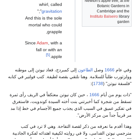
Newton's apple tree, at the
whirl, called
Botanic Gardens in
;"
"
gravitation
Cambridge and the
Instituto Balseiro
library
And this is the sole
garden
mortal who could
grapple,
Since
Adam
, with a
fall or with an
[5]
apple.
وفي عام
1666
وصل
الطاعون
إلى كمبردج، فعاد نيوتن إلى موطنه
وولزثورب طلباً للسلامة. وهنا نلتقي بقصة لطيفة. كتب فولتير في كتابه
"فلسفة نيوتن" (
1738
):
"ذات يوم من أيام
1666
، حين كان نيوتن معتكفاً في الريف رأى ثمرة
تسقط من شجرة كما أخبرتني بنت أخته السيدة كوندويت، فاستغرق
في تفكير عميق في السبب الذي يجذب جميع الأجسام في خط إذا مد
مر قريباً جداً من مركز الأرض".
وهذا أقدم ما نعرفه من ذكر لقصة التفاحة. وهي لا ترد في كتب
مترجمي نيوتن القدامى، ولا في روايته لكيفية اهتدائه لفكرة الجاذبية