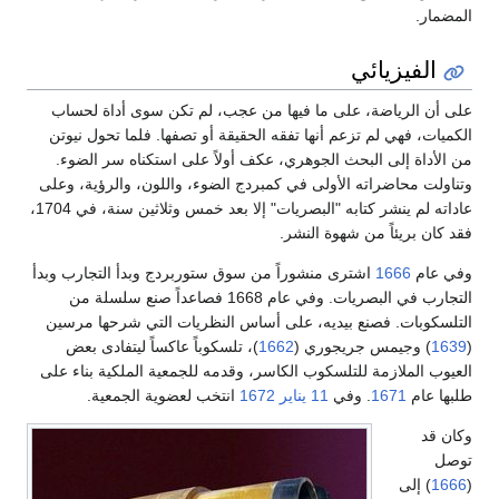
المضمار.
الفيزيائي
على أن الرياضة، على ما فيها من عجب، لم تكن سوى أداة لحساب
الكميات، فهي لم تزعم أنها تفقه الحقيقة أو تصفها. فلما تحول نيوتن
من الأداة إلى البحث الجوهري، عكف أولاً على استكناه سر الضوء.
وتناولت محاضراته الأولى في كمبردج الضوء، واللون، والرؤية، وعلى
عاداته لم ينشر كتابه "البصريات" إلا بعد خمس وثلاثين سنة، في 1704،
فقد كان بريئاً من شهوة النشر.
وفي عام
1666
اشترى منشوراً من سوق ستوربردج وبدأ التجارب وبدأ
التجارب في البصريات. وفي عام 1668 فصاعداً صنع سلسلة من
التلسكوبات. فصنع بيديه، على أساس النظريات التي شرحها مرسين
(
1639
) وجيمس جريجوري (
1662
)، تلسكوباً عاكساً ليتفادى بعض
العيوب الملازمة للتلسكوب الكاسر، وقدمه للجمعية الملكية بناء على
طلبها عام
1671
. وفي
11 يناير
1672
انتخب لعضوية الجمعية.
وكان قد
توصل
(
1666
) إلى