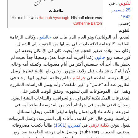
لنكولن
، في
25 ديسمبر
ملاحظات
1642
His mother was
Hannah Ayscough
. His half-niece was
(حسب
.
Catherine Barton
التقويم
القديم، أي اليولياني) وهو العام الذي مات فيه
جاليليو
، وكانت الزعامة
الثقافية، كالزعامة الاقتصادية، في سبيلها من الجنوب إلى الشمال.
وكان عند ميلاده صغير الحجم جداً بحيث كان في الإمكان وضعه في
كوز سعته ربع
جالون
(كما أخبرته أمه فيما بعد)، وضعيفاً جداً بحيث لم
يخطر ببال أحد أنه سيعيش أكثر من أيام معدودات. وكفلته أمه وخاله
لأن أباه كان قد مات قبل ولادته بشهور. وحين بلغ الثانية عشرة أرسل
إلى المدرسة الخاصة في
جرانثام
، فلم يحالفه التوفيق فيها. وجاء في
التقارير عنه أنه "خامل" و "غير ملتفت"، وأنه يهمل الدراسات المقررة
ويقبل على الموضوعات التي تستهويه، وينفق الوقت الكثير على
المخترعات الميكانيكية كالمزاول، والسواقي، والساعات البيتية الصنع.
وبعد أن قضى عامين في جرانثام أخذ من المدرسة ليساعد أمه في
المزرعة. ولكنه عاد إلى إهمال واجباته ليقرأ الكتب ويحل المسائل
الرياضية. وتبين خال آخر كفايته، فأعاده إلى المدرسة، وعمل الترتيبات
لقبول نيوتن
بكلية ترنتي
في
كمبردج
(
1661
) طالباً يكسب مصروفاته
بمختلف الخدمات (subsizar). وحصل على درجته الجامعية بعد أربع