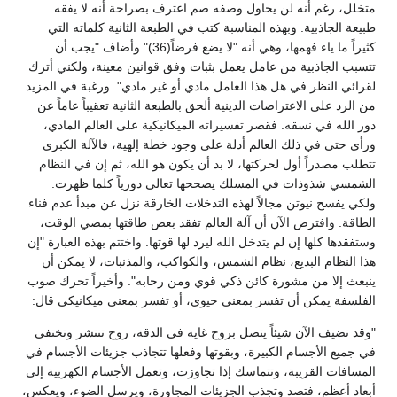
متخلل، رغم أنه لن يحاول وصفه صم اعترف بصراحة أنه لا يفقه
طبيعة الجاذبية. وبهذه المناسبة كتب في الطبعة الثانية كلماته التي
كثيراً ما ياء فهمها، وهي أنه "لا يضع فرضاً(36)" وأضاف "يجب أن
تتسبب الجاذبية من عامل يعمل بثبات وفق قوانين معينة، ولكني أترك
لقرائي النظر في هل هذا العامل مادي أو غير مادي". ورغبة في المزيد
من الرد على الاعتراضات الدينية ألحق بالطبعة الثانية تعقيباً عاماً عن
دور الله في نسقه. فقصر تفسيراته الميكانيكية على العالم المادي،
ورأى حتى في ذلك العالم أدلة على وجود خطة إلهية، فالآلة الكبرى
تتطلب مصدراً أول لحركتها، لا بد أن يكون هو الله، ثم إن في النظام
الشمسي شذوذات في المسلك يصححها تعالى دورياً كلما ظهرت.
ولكي يفسح نيوتن مجالاً لهذه التدخلات الخارقة نزل عن مبدأ عدم فناء
الطاقة. وافترض الآن أن آلة العالم تفقد بعض طاقتها بمضي الوقت،
وستفقدها كلها إن لم يتدخل الله ليرد لها قوتها. واختتم بهذه العبارة "إن
هذا النظام البديع، نظام الشمس، والكواكب، والمذنبات، لا يمكن أن
ينبعث إلا من مشورة كائن ذكي قوي ومن رحابه". وأخيراً تحرك صوب
الفلسفة يمكن أن تفسر بمعنى حيوي، أو تفسر بمعنى ميكانيكي قال:
"وقد نضيف الآن شيئاً يتصل بروح غاية في الدقة، روح تنتشر وتختفي
في جميع الأجسام الكبيرة، وبقوتها وفعلها تتجاذب جزيئات الأجسام في
المسافات القريبة، وتتماسك إذا تجاوزت، وتعمل الأجسام الكهربية إلى
أبعاد أعظم، فتصد وتجذب الجزيئات المجاورة، ويرسل الضوء، ويعكس،