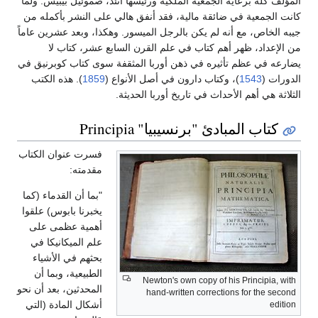
المؤلف كله برعاية الجمعية الملكية ورئيسها آنئذ، صموئيل بيبيس. ولما
كانت الجمعية في ضائقة مالية، فقد أنفق هالي على النشر بأكمله من
جيبه الخاص، مع أنه لم يكن بالرجل الميسور. وهكذا، وبعد عشرين عاماً
من الإعداد، ظهر أهم كتاب في علم القرن السابع عشر، كتاب لا
يضارعه في عظم تأثيره في ذهن أوربا المثقفة سوى كتاب كوبرنيق في
الدورات (
1543
)، وكتاب دارون في أصل الأنواع (
1859
). هذه الكتب
الثلاثة هي أهم الأحداث في تاريخ أوربا الحديثة.
كتاب المبادئ "برنسيبيا" Principia
فسرت عنوان الكتاب
مقدمته:
"بما أن القدماء (كما
يخبرنا بابوس) علقوا
أهمية عظمى على
علم الميكانيكا في
بحثهم في الأشياء
الطبيعية، وبما أن
Newton's own copy of his Principia, with
المحدثين، بعد أن نحو
hand-written corrections for the second
أشكال المادة (التي
edition