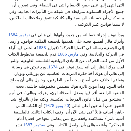
التي انتهى إليها على جميع الأجسام التي في الفضاء، وفي تصوره أن
جميع الأجرام السماوية مترابطة في شبكة من التأثيرات الجذبية، وفي
بيانه كيف أن حساباته الرياضية والميكانيكية تتفق وملاحظات الفلكيين،
لا سيما قوانين كبلر الكوكبية .
وبدأ نيوتن إجراء حساباته من جديد، وأنهاها إلى هالي في
نوفمبر
1684
.
وأدرك هالي أهميتها فحثه على تقديمها للجمعية الملكية فوافق، وأرسل
إلى الجمعية رسالة في "قضايا الحركة" (فبراير
1685
)، لخص فيها آراء
في الحركة والجاذبية. وفي
مارس
1686
قدم للجمعية مخطوط الكتاب
الأول من كتب الحركة، عن المبادئ الرياضية للفلسفة الطبيعية. وللتو
لفت هوك النظر إلى أنه سبق نيوتن في
1674
. ورد نيوتن في رسالة
إلى هالي أن هوك أخذ فكرة المربعات العكسية عن بوريللي وبويار.
وتفاقم الخلاف حتى أصبح سخطاً من الطرفين، وحاول هالي أن يصلح
ذات البين، وهدأ نيوتن ثائرة هوك بتضمين مخطوطته حاشية، تحت
القضية الرابعة، أقر فيها بفضل "أصدقائنا رن، وهوك، وهالي"، في أنهم
"استنتجوا من قبل" قانون المربعات العكسية. ولكنه ضاق بالنزاع أشد
الضيق حتى أنه حين أعلن لهالي (
20 يونيو
1678
) أن الكتاب الثاني
جاهز، أضاف قائلاً "في نيتي الآن أن أوقف الكتاب الثالث. فالفلسفة
أشبه بامرأة مشاكسة وقحة تزج بمن يتعامل معها في قضايا أمام
المحاكم". وأقنعه هالي بأن يواصل الكتاب. وفي
سبتمبر
1687
نشر