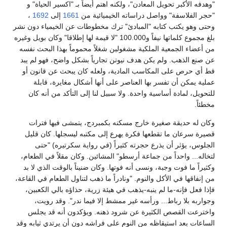
"وهدفه الأكبر تحويل المعادن"، ولكنه اهتم أيضاً بـ "اكسير الحياة" و
"حجر الفلاسفة" وواصل دراساته الخيميائية من
1661
إلى
1692
،
وحتى وهو يكتب كتابه "المبادئ" ترك مخطوطات عن الخيمياء دون نشر
بلغ مجموع كلماتها نيفاً و100.000 "لا قيمة لها إطلاقا" وكان بويل وغيره
من أعضاء الجمعية الملكية مشغولين شغلاً محموماً بهذا البحث نفسه
عن صنع الذهب. ولم يكن هدف نيوتن تجارياً بشكل واضح، فهو لم يبد
قط أي حرص على المكاسب المادية، ولعله كان يبحث عن قانون أو
عملية يمكن أن تفسر بها العناصر على أنها أشكال مغايرة، قابلة
للتحويل، لمادة أساسية واحدة. ولا سبيل لنا إلى التأكد من أنه كان
مخطئاً.
وكان له حديقة صغيرة خارج مسكنه بكمبردج، يتمشى فيها فترات
قصيرة سرعان ما تقطعها فكرة يهرع إلى مكتبه ليسجلها. كان قليل
الجلوس، يؤثر أن يذرع حجرته كثيراً (في رواية سكرتيره) "حتى
لتخاله... واحداً من جماعة أرسطو" المشائين. وكان مقلاً في الطعام،
وكثيراً ما فوت وجبة، ونسى أنه فوتها. وكان ضنيناً بالوقت الذي لا بد
من إنفاقها في الأكل والنوم. "ونادراً ما ذهب لتناول الطعام في القاعة،
فإذا فعل فإنه-ما لم ينبه-يذهب في هيئة زرية، حذاؤه بالي الكعبين،
وجواربه بلا رباط... ورأسه غير ممشط إلا فيما ندر". وقد رويت،
واخترعت القصص الكثيرة عن شرود ذهنه. ويؤكدون أنه قد يجلس
الساعات بعد استيقاظه من النوم على فراشه دون أن يرتدي ثيابه وقد