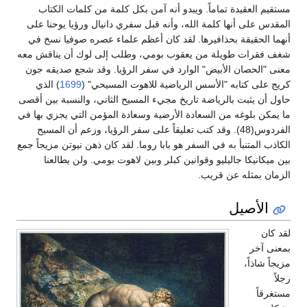
مستقيم العقيدة تماماً. ويبدو أنه آمن بكل كلمة من كلمات الكتاب
المقدس على أنها كلمة الله، وأنه قبل سفري دانيال ورؤيا يوحنا على
أنهما الحقيقة بحذافيرها. لقد كان أعظم علماء عصره صوفيا نسخ في
شغف فقرات طويلة من يعقوب بومي، وطلب إلى لوك أن يناقش معه
معنى "الحصان الأبيض" الوارد في سفر الرؤيا. وقد شجع صديقه جون
كريج على كتابه "الأسس الرياضية للاهوت المسيحي" (
1699
) الذي
حاول أن يثبت بالرياضة تاريخ مجيء المسيح الثاني، والنسبة بين أقصى
ما يمكن بلوغه من السعادة الأرضية وسعادة المؤمن التي يجزي بها في
الفردوس(48). وقد كتب تعليقاً على سفر الرؤيا، وزعم أن المسيح
الكاذب المتنبأ به في السفر هو بابا روما. لقد كان ذهن نيوتن مزيجاً جمع
بين ميكانيكا جاليليو وقوانين كبلر وبين لاهوت بومي. ولن يطالعنا
الزمان بمثله عن قريب.
الأصيل
لقد كان
بمعنى آخر
مزيجاً شاذاً،
رجلاً
مستغرقاً