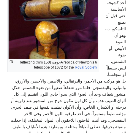
أحد كشوفه
الأساسية
حتى قبل أن
يصنع
التلسكوبات-
وهو أن
الضوء
الأبيض، أو
ضوء
الشمس،
A replica of Newton's 6-بوصة (150 mm) reflecting
telescope of 1672 for the
Royal Society
ليس بسيطاً
أو متجانساً،
بل هو مركب من الأحمر، والبرتقالي، والأصفر، والأخضر، والأزرق،
والنيلي، والبنفسجي. فلما مرر شعاعاً صغيراً من ضوء الشمس خلال
منشور شفاف وجد أن الضوء الذي يبدو أحادي اللون انقسم إلى كل
ألوان الطيف هذه، وأن كل لون مكون خرج من المنشور عند زاويته أو
درجته أو انكساره الخاص، وأن الألوان نظمت نفسها في صف الحزم،
مؤلفه طيفاً مستمراً، في أحد طرفيه اللون الأحمر وفي الآخر
البنفسجي. وقد أثبت الباحثون اللاحقون أن المواد المختلفة، إذا جعلت
مضيئة بحرقها، تعطي أطيافاً مختلفة. وبمقارنة هذه الأطياف بالطيف