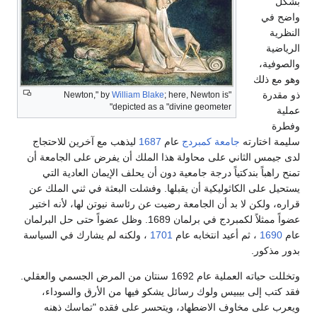
بشكل
واضح في
النظرية
الرياضية
والصوفية،
وهو مع ذلك
ذو مقدرة
William Blake
; here, Newton is
"Newton," by
depicted as a "divine geometer"
عملية
وفطرة
سليمة اختارته
جامعة كمبردج
عام
1687
ليذهب مع آخرين للاحتجاج
لدى جيمس الثاني على محاولة هذا الملك أن يفرض على الجامعة أن
تمنح راهباً بندكتياً درجة جامعية دون أن يحلف الإيمان العادية التي
يستحيل على الكاثوليكية أن يقبلها. وفشلت البعثة في ثني الملك عن
قراره، ولكن لا بد أن الجامعة رضيت عن رئاسة نيوتن لها، لأنه اختير
عضواً ممثلاً لكمبردج في برلمان 1689. وظل عضواً حتى حل البرلمان
عام
1690
، ثم أعيد انتخابه عام
1701
، ولكنه لم يشارك في السياسة
بدور مذكور.
وتخللت حياته العملية عام 1692 سنتان من المرض الجسمي والعقلي.
فقد كتب إلى بيبيس ولوك رسائل يشكو فيها من الأرق والسوداء،
ويعرب على مخاوف الاضطهاد، ويتحسر على فقده "تماسك ذهنه