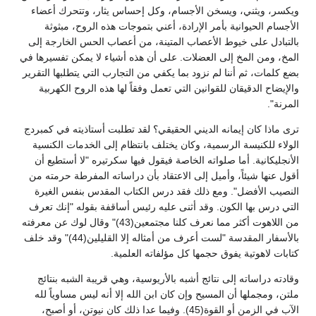
ويكسر، ويثني، ويسخن الأجسام، وكل إحساس يثار، وتتحرك أعضاء
الأجسام الحيوانية بأمر الإرادة، أعني بتموجات هذه الروح، مبثوثة
بالتبادل على خيوط الأعصاب المتينة، من أعصاب الحس الخارجة إلى
المخ، ومن المخ إلى العضلات. على أن هذه أشياء لا يمكن تفسيرها في
بضع كلمات، ثم أننا لم نزود بما يكفي من التجارب التي يتطلبها التقرير
والإيضاح الدقيقان للقوانين التي تعمل وفقاً لها هذه الروح الكهربية
المرنة".
ترى ماذا كان إيمانه الديني الحقيقي؟ لقد تطلبت أستاذيته في كمبردج
الولاء للكنيسة الرسمية، وكان يختلف بانتظام إلى الخدمات الكنسية
الأنجليكانية. أما صلواته الخاصة فيقول فيها سكرتيره "لا أستطيع أن
أقول عنها شيئاً، وأميل إلى الاعتقاد بأن دراساته المفرطة حرمته من
النصيب الأفضل". ومع ذلك فقد درس الكتاب المقدس بنفس الغيرة
التي درس بها الكون. وقد أثنى عليه رئيس أساقفة بقوله "إنك تعرف
من اللاهوت أكثر مما نعرف كلنا مجتمعين(43)" وقال لوك عن معرفته
بالأسفار المقدسة "لست أعرف من أمثاله إلا القليلين(44)" وقد خلف
كتابات لاهوتية يفوق حجمها كل مؤلفاته العلمية.
وقادته دراساته إلى نتائج أشبه بالأريوسية، وهي قريبة الشبه بنتائج
ملتن، ومجملها أن المسيح وإن كان ابن الله إلا أنه ليس مساوياً لله
الآب في الزمن أو القوة(45). وفيما عدا ذلك كان نيوتن، أو أصبح،