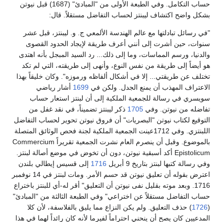
حساب التكامل. وفي الطبعة الأولى من "المبادئ" (1687) قبل نيوتن
بشكل واضح اكتشاف ليبنتز لحساب التفاضل مستقلاً. قال:
"في رسائل تبادلتها مع عالم الهندسة الألمعي ج. و. ليبنتز، قبل عشر
سنوات، حين أشرت إلى أنني أعرف طريقة لإيجاد الحدود القصوى
والدنيا، ورسم المماسات، وما إلى ذلك... رد السيد المبجل بأنه اهتدى
هو أيضاً إلى طريقة من نفس النوع، وأنهى إلى طريقته، التي لم تكد
تختلف عن طريقتي... إلا في أشكال ألفاظه ورموزه". وكان خليقاً بهذا
الاعتراف المهذب أن يمنع الجدل. ولكن في
1699
أشار رياضي
سويسري في رسالة للجمعية الملكية إلى أن لبنتز استعار حساب
تفاضله من نيوتن. وفي
1705
ذكر ليبنتز تضميناً، في نقد غفل من
التوقيع لكتاب نيوتن "البصريات" أن فروق نيوتن تحوير لحساب التفاضل
اللبنتزي. وفي 1712عينت الجمعية الملكية لجنة فحص الوثائق المتصلة
بالموضوع. وقبل أن ينصرم العام نشرت الجمعية تقريراً Commercium
Epistolicum أكد أسبقية نيوتن، دون أن تخوض في موضع أصالة لبنتز.
وفي رسالة كتبها لبنتز بتاريخ 9 أبريل
1716
إلى قسيس إيطالي بلندن
اعترض بقوله أن تعليق نيوتن قد حسم الأمر. ومات لبنتز في 14 نوفمبر
1716. وبعد موته بقليل نفى نيوتن أن التعليق" أقر له-أي للبنتز باختراع
حساب التفاضل مستقلاً عن اختراعي" وفي الطبعة الثالثة من "المبادئ"
(
1726
) حذف التعليق. ولم يكن النزاع مما يليق بالفلاسفة، لأن كلا
المدعيين كان يصح أن ينحني احتراماً لفيرما لأنه كان رائداً لهما في هذا