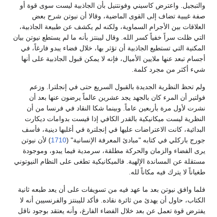
والتبجيل. واعترض كاسيني وفونتنيل بأن الجاذبية ليست سوى قوة أو
صفة غيبية تضاف إلى القوى الماضية، وقالا أن نيوتن شرح بعض
العلاقات بين الأجرام السماوية، ولكنه لم يكشف عن طبيعة الجاذبية،
التي ظلت سراً خفياً كسر الله. وقال ليبنتز بأنه ما لم يستطع نيوتن بيان
المكنية التي تستطيع الجاذبية أن تؤثر بها، خلال فضاء يبدو فارغاً، في
أجسام تبعد عنها ملايين الأميال، فإنه لا يمكن قبول الجاذبية على أنها
شيء أكثر من مجرد كلمة.
ولم تحظ النظرية الجديدة بالقبول السريع حتى في إنجلترا. وزعم
فولتير أن المرء كان بالجهد يجد عشرين عالماً يرضون عنها بعد أن
نشرت لأول مرة بأربعين عاماً. وبينما شكا النقاد في فرنسا من أن
النظرية ليست ميكانيكية بالقدر الكافي إذا قيست بدوامات ديكارت
البدائية، كانت الاعتراضات عليها في إنجلترة في أغلبها دينية، فأسف
جورج باركلي في كتابه "مبادئ المعرفة الإنسانية" (
1710
) لأن نيوتن
يرى الفضاء والزمان والحركة مطلقة، سرمدية فيما يبدو، وموجودة
مستقلة عن المساندة الإلهية. فالميكانيكية تطغى على النظام النيوتوني
طغياناً لا يترك فيه مكاناً لله.
فلما وافق نيوتن بعد ما عهد فيه من تسويفات على أن يعد طبعه ثانية
الكتاب، حاول أن يهدئ من ثائرة نقاده. فأكد لليبنتز والفرنسيين أنه لا
يفترض قوة تعمل عن بعد خلال الفضاء الفارغ، وأنه يعتقد بوجود ناقل