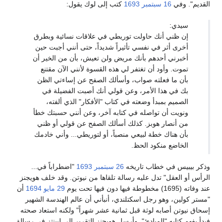
القديم". وفي
16 سبتمبر
1693
كتب إلى لوك يقول:
سيدي:
إن ظني أنك حاولت توريطي في علاقات نسائية وبطرق
أخرى أثر في نفسي تأثيراً شديداً، حتى أنني أجبت حين
أخبرني أحدهم بأنك مريض ولن تعيش، بأن من الخير أن
تموت. وأود أن تغتفر لي هذه القسوة لأنني الآن مقتنع
بأن ما فعلته صواب، وأسألك الصفح عن إساءتي الظن
بك في هذا الأمر، وعن قولي أنك أصبت الفضيلة في
الصميم بمبدأ وضعته في كتاب "الأفكار" الذي ألفته،
ونويت أن تواصله في كتابه آخر، وعن أنني حسبتك خطأ
من أنصار هوبز. كذلك أسألك الصفح عن قولي أو ظني
بأن هناك خطة لبيعي منصباً، أو لتوريطي... وأني خادمك
الخاضع منكود الحظ.
وذكر بيبيس في خطاب تاريخه
26 سبتمبر
1693
"اضطراباً في...
الرأس أو العقل" تدل عليه رسالة تلقاها من نيوتن. وقد خلف هويجنز
عند وفاته (1695) مخطوطة فيها دون فيها تحت يوم
29 مايو
1694
أن
"مستر كولين، وهو رجل اسكتلندي، أنبأني أن عالم الهندسة الشهير
إسحاق نيوتن أصابه لوثة قبل ثمانية عشر شهراً" ولكنه استعاد صحته
فبدأ يفهم كتابه "المبادئ". وأرسل هويجنز التقرير إلى ليبنتز في رسالة