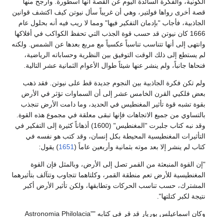
الكونية، والفكرة السائدة اليوم عن القصة أنها أسطورة. وأرجح منها
قصة أخرى رواها فولتير، وهي أن غريباً سأل نيوتن كيف اكتشف قوانين
الجاذبية، فأجاب "بإدمان التفكير فيها" ومما لا ريب فيه أنه بحلول عام
1666 كان نيوتن قد حسب قوة الجذب التي تحفظ الكواكب في أفلاكها
وانتهى إلى أنها تتناسب تناسباً عكسياً مع مربع بعدها عن الشمس. ولكنه
لم يستطع إلى ذلك الوقت التوفيق بين النظرية وحساباته الرياضية،
فنحاها جانباً، ولم ينشر عنها شيئاً طوال الأعوام الثمانية عشر التالية.
ولم تكن فكرة الجاذبية بين النجوم جديدة قط على نيوتن. فقد ذهب
بعض فلكيي القرن الخامس عشر إلى أن السماوات تؤثر في الأرض
بقوة تشبه قوة تأثير المغنطيس في الحديد، وما دامت الأرض تنجذب
بالتساوي من جميع الاتجاهات فإنها تبقى معلقة في مجموع هذه القوة.
وقد نبه كتاب جلبرت "المغنطيس" (1600) أذهاناً كثيرة إلى التفكير في
التأثيرات المغنطيسية المحيطة بكل إنسان، وقد كتب هو نفسه في
كتاب لم ينشر إلا بعد موته بثمانية وأربعين عاماً (
1651
) يقول:
"إن القوة المنبعثة من القمر تصل إلى الأرض، وبالمثل فإن القوة
المغنطيسية للأرض تعم منطقة القمر، وكلتاهما تتجاوب وتتآلف بتأثيرهما
المشترك، حسب تناسب الحركات وتطابقها، ولكن تأثير الأرض أكبر
نتيجة لكبر كتلتها".
وكان اسماعيلس بوريار قد قر في كتابه "Astronomia Philolacia"