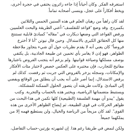
استغرقه الفكر. وكان أحياناً إذا جاءه زائرون يختفي في حجرة أخرى،
ويخط أفكاراً على عجل، وينسى أصحابه تماماً.
لقد كان راهباً من رهبان العلم في هذه السنين الخمس والثلاثين
بكمبردج. وقد وضع "قواعد للتفلسف"-أعني الطريقة والبحث العلميين.
ورفض القواعد التي وضعها ديكارت في "مقاله" كمبادئ قابلية تستنتج
منها كل الحقائق الكبرى بالاستدلال. وحين قال نيوتن "أنا لا أخترع
فروضاً" كان يعني أنه لا يقدم نظريات حول أي شيء يتجاوز ملاحظة
الظواهر، فهو إذن لا يغامر بأي تخمين عن طبيعة الجاذبية، بل يكتفي
بوصف مسلكها وصياغة قوانينها. ولم يزعم أنه يتجنب الفروض باعتبارها
مفاتيح للتجارب، فإن مختبره على العكس خصص لاختبار مئات الأفكار
والإمكانات، وسجله يزخر بالفروض التي جربت ثم رفضت. كذلك لم
يرفض الاستدلال، إنما أصر على أنه يجب أن ينطلق من الوقائع ويفضي
إلى المبادئ. وكانت طريقته أن يتصور الحلول الممكنة للمشكلة،
ويستنبط متضمناتها الرياضية، ويختبر هذه بالحساب والتجربة. وكتب
يقول "يبدو أن مهمة الفلسفة (الطبيعية) كلها تكمن في هذا-البحث من
ظواهر الحركات في قوى الطبيعة، ثم إيضاح الظواهر الأخرى من هذه
القوى". لقد كان مزيجاً من الرياضة والخيال، ولن يستطيع فهمه إلا من
يملكهما جميعاً.
ولكن لنمض في طريقنا رغم هذا. إن لشهرته بؤرتين-حساب التفاضل،