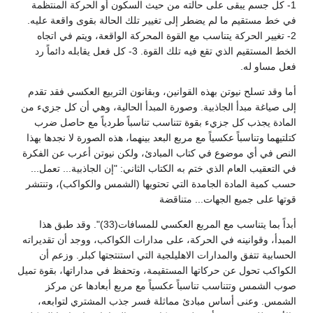
1- كل جسم يبقى على حالته من حيث السكون أو الحركة المنتظمة
في خط مستقيم ما لم يضطر إلى تغيير تلك الحالة بقوى واقعة عليه.
2- تغيير الحركة يتناسب مع القوة المحركة الواقعة، ويتم في اتجاه
الخط المستقيم الذي تقع فيه تلك القوة. 3- كل فعل يقابله دائماً رد
فعل مساو له.
أما وقد تسلح نيوتن بهذه القوانين، وبقانون التربيع العكسي فقد تقدم
إلى صياغة مبدأ الجاذبية. وصورة المبدأ الحالية، وهي أن كل جزيء من
المادة يجذب كل جزيء بقوة تتناسب تناسباً طردياً مع حاصل ضرب
كتلتيهما وتناسباً عكسياً مع مربع البعد بينهما، هذه الصورة لا نجدها بهذا
النص في أي موضوع في كتاب المبادئ، ولكن نيوتن أعرب عن الفكرة
في التعقيب العام الذي ختم به الكتاب الثاني: "إن الجاذبية... تعمل...
حسب كمية المادة الجامدة التي تحتويها (الشمس والكواكب)، وتنتشر
قوتها على جميع الجهات... متناقضة
أبداً بما يتناسب مع المربع العكسي للمسافات(33)". وقد طبق هذا
المبدأ، وقوانينه في الحركة، على مدارات الكواكب، ووجد أن تقديراته
الحسابية تتفق والمدارات الاهليلجية التي استنتجتها كبلر. وزعم أن
الكواكب تحول عن حركاتها المستقيمة، وتحفظ في مداراتها، بقوة تميل
صوب الشمس وتتناسب تناسباً عكسياً مع مربع أبعادها عن مركز
الشمس. وعنى أساس مبادئ مماثلة فسر جذب المشتري لتوابعه،