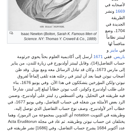
لأصحابه في
1669
ونشر
الطريقة
الجديدة في
1704، وضع
Isaac Newton (
Bolton, Sarah K. Famous Men of
ليبنتز نظاماً
Science. NY: Thomas Y. Crowell & Co., 1889
)
منافساً لها
في
ماينز
و
باريس
. ففي
1671
أرسل إلى أكاديمية العلوم بحثاً يحوي جرثومة
حساب التفاضل(14)، وقابل ليبنتز أولدبورج في زيارة للندن، من يناير
إلى مارس 1673، وكان قد تبادل الرسائل معه ومع بويل. وقد ظن
أصحاب نيوتن فيما بعد أن لبنتز في رحلته هذه تلقى إلماعاً لفروق
نيوتن-ولكن المؤرخين يتشككون في هذا الآن. وفي يونيو 1676، بناء
على طلب أولدنبرج وكولنز، كتب نيوتن خطاباً ليبلغ إلى لبنتز، شارحاً
فيه طريقته في التحليل. وفي أغسطس رد لبنتز على أولدنبرج، وضمن
الرد بعض الأمثلة من شغله في حساب التفاضل، وفي يونيو 1677، في
خطاب آخر لأولدنبرج، وصف نوع حساب التفاضيل الذي توصل إليه،
وطريقته في التنويت notation أي التدوين بمجموعة من الرموز)، وهما
يختلفان عن حساب نيوتن وطريقته. ثم عاد في مجلة Acta Eruditorun
عدد أكتوبر 1684 يشرح حساب التفاضل، وفي [1686] نشر طريقته في