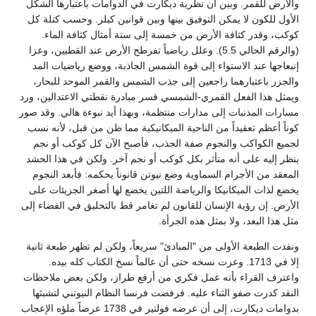
والأرض للقمر. وبين أن نظرية ديكارت في الدوامات باعتبارها الشكل
الأول للكون لا يمكن التوفيق بينها وبين قوانين كبلر. وحسب كتلة كل
كوكب، وقدر كثافة الأرض من خمسة إلى ستة أمثال كثافة الماء.
(والرقم الحالي 5.5). وعلل رياضياً تفرطح الأرض عند القطبين، وعزا
إنبعاجها عند الاستواء إلى قوة الشمس الجاذبة، ووضع رياضيات المد
والجزر باعتبارهما راجعين إلى جذب الشمس والقمر الموحد للبحار،
ويمثل هذا الفعل القمري-الشمسي فسر مبادرة نقطتي الاعتدالين، ورد
مسارات المذنبات إلى مدارات منتظمة، وبهذا أيد نبوءة هالي. وقد صور
كوناً أعظم تعقيداً من الناحية الميكانيكية مما ظن من قبل، لأنه نسب
لجميع الكواكب والنجوم صفة الجذب، فأصبح الآن كل كوكب أو نجم
بنظر إليه على أنه متأثر بكل كوكب أو نجم آخر. ولكن في هذا الحشد
المعقد من الأجرام السماوية وضع نيوتن قانوناً يحكمه: فأبعد النجوم
يخضع لذات الميكانيكا والرياضة اللتين يخضع لها أصغر الجزيئات على
الأرض. إن رؤية الإنسان للقانون لم تغامر قط بالتحليق في الفضاء إلى
مثل هذا البعد، ولا بمثل هذه الجرأة.
ونفدت الطبعة الأولى من "المبادئ" سريعاً، ولكن لم تظهر طبعة ثانية
إلا في 1713. وعزت نسخه حتى أن عالماً نسخ الكتاب كله بيده.
واعترف القراء بأنه عمل فكري من أرفع طراز، ولكن بعض ملاحظات
النقد كدرت صفو الثناء عليه. فرفضت فرنسا النظام النيوتني لتشبثها
بدوامات ديكارت، إلى أن عرضه فولتير في 1738 عرضاً ملؤه الإعجاب