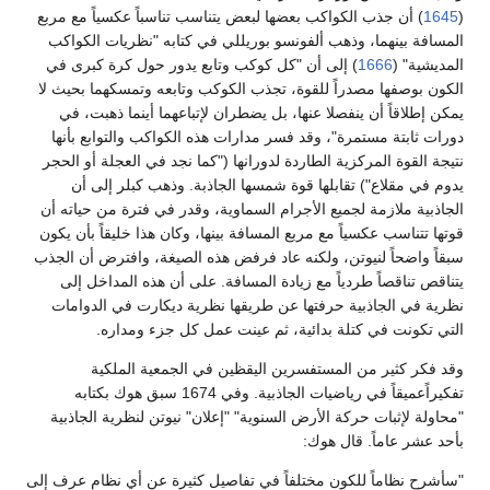
1645
(
) أن جذب الكواكب بعضها لبعض يتناسب تناسباً عكسياً مع مربع
المسافة بينهما، وذهب ألفونسو بوريللي في كتابه "نظريات الكواكب
المديشية" (
1666
) إلى أن "كل كوكب وتابع يدور حول كرة كبرى في
الكون بوصفها مصدراً للقوة، تجذب الكوكب وتابعه وتمسكهما بحيث لا
يمكن إطلاقاً أن ينفصلا عنها، بل يضطران لإتباعهما أينما ذهبت، في
دورات ثابتة مستمرة"، وقد فسر مدارات هذه الكواكب والتوابع بأنها
نتيجة القوة المركزية الطاردة لدورانها ("كما نجد في العجلة أو الحجر
يدوم في مقلاع") تقابلها قوة شمسها الجاذبة. وذهب كبلر إلى أن
الجاذبية ملازمة لجميع الأجرام السماوية، وقدر في فترة من حياته أن
قوتها تتناسب عكسياً مع مربع المسافة بينها، وكان هذا خليقاً بأن يكون
سبقاً واضحاً لنيوتن، ولكنه عاد فرفض هذه الصيغة، وافترض أن الجذب
يتناقص تناقصاً طردياً مع زيادة المسافة. على أن هذه المداخل إلى
نظرية في الجاذبية حرفتها عن طريقها نظرية ديكارت في الدوامات
التي تكونت في كتلة بدائية، ثم عينت عمل كل جزء ومداره.
وقد فكر كثير من المستفسرين اليقظين في الجمعية الملكية
تفكيراًعميقاً في رياضيات الجاذبية. وفي 1674 سبق هوك بكتابه
"محاولة لإثبات حركة الأرض السنوية" "إعلان" نيوتن لنظرية الجاذبية
بأحد عشر عاماً. قال هوك:
"سأشرح نظاماً للكون مختلفاً في تفاصيل كثيرة عن أي نظام عرف إلى