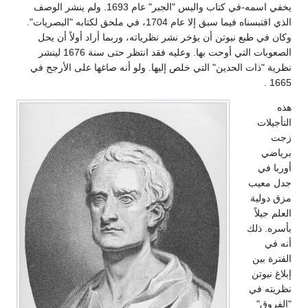
يخفي اسمه-في كتاب واليس "الجبر" عام 1693. ولم ينشر الوصف
الذي اقتبسناه فيما سبق إلا عام 1704، في ملحق لكتابه "البصريات".
وكان في طبع نيوتن أن يؤخر نشر نظرياته، وربما أراد أولاً أن يحل
الصعوبات التي أوحت بها. وعليه فقد انتظر حتى سنة 1676 لينشر
نظرية "ذات الحدين" التي خلص إليها. ولو أنه صاغها على الأرجح في
1665 .
هذه
التأجيلات
زجت
برياضي
أوربا في
جدل معيب
مزق دولية
العلم جيلاً
بأسره. ذلك
أنه في
الفترة بين
إبلاغ نيوتن
نظريته في
"الفروق"