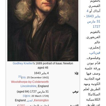
بالتقويم
القيصري
آنذاك أو
4
يناير
1643
-
31 مارس
1727
بالتقويم
الغريغوري.
عالم
إنجليزي،
فيزيائي
،
وفيلسوف.
قدّم نيوتن
Godfrey Kneller
's 1689 portrait of Isaac Newton
aged 46
ورقة علمية
وصف فيها
وُلِدَ
4 يناير 1643
[1]
OS
: 25 December 1642]
[
قوة الجاذبية
Woolsthorpe-by-Colsterworth
الكونية ومهد
Lincolnshire
, England
الطريق لعلم
توفي
31 مارس 1727
(aged 84)
الميكانيكا
[1]
OS
: 20 March 1726]
[
الكلاسيكية
Kensington
,
لندن
, England
عن طريق
القومية
إنجليزي (إنجليزي
من1707
)