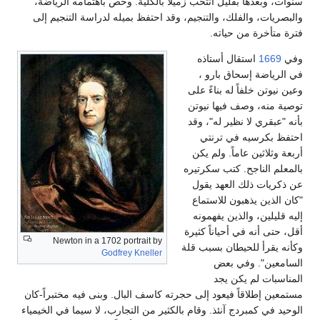
سنوات، وبعدها بقليل انتخب زميلاً بالكلية. وخص باهتمامه الرياضة،
والبصريات، والفلك، والتنجيم، وقد احتفظ بميله لدراسة التنجيم إلى
فترة متأخرة من حياته.
وفي
1669
استقال أستاذه
في الرياضة إسحاق بارو ،
وعين نيوتن خلفاً له بناءً على
توصية منه، وصف فيها نيوتن
بأنه "عبقري لا نظير له"، وقد
احتفظ بكرسيه في ترنتي
أربعة وثلاثين عاماً. ولم يكن
بالمعلم الناجح. كتب سكرتيره
عن ذكريات ذلك العهد يقول
"كان الذين يذهبون للاستماع
إليه قليلين، والذين يفهمونه
أقل، حتى أنه في أحياناً كثيرة
Newton in a 1702 portrait by
وكأنه يقرأ للحيطان بسبب قلة
Godfrey Kneller
السامعين". وفي بعض
المناسبات لم يكن يجد
مستمعين إطلاقاً فيعود إلى حجرته كاسف البال. وبنى فيه مختبراً-كان
الوحيد في كمبردج آنئذ. وقام بالكثير من التجارب، لا سيما في الخيمياء