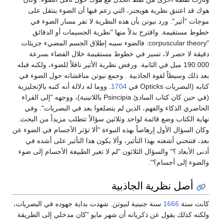
هوك قد اعتنق نظرية هويجنز، التي زعم فيها أن الضوء ينتقل على
موجات "أثير". ورد نيوتن بأن هذه النظرية لا تفر مسار الضوء في
خطوط مستقيمة. واقترح بدلاً منها "نظرية الجسيمات أو الدقائق
"corpuscular theory: فالضوء سببه إطلاق الجسم المضيء جزيئات
دقيقة لا حصر لا، تسير في خطوط مستقيمة خلال الفضاء بسرعة
190.000 ميل في الثانية. ورفض نظرية الأثير ناقلاً للضوء، ولكنه قبله
بعد ذلك وسيطاً لقوة الجاذبية . وجمع نيوتن مناقشاته حول الضوء في
كتابه (البصريات Opticks في
1704
. ووما له دلالة أنه كتبه بالإنجليزية
(في حين كان كتاب المبادئ Psincipia باللاتينية)، ووجهه "إلى القراء
الحاضري الذكاء والفهم، الذين لم يتضلعوا بعد في البصريات". وفي
نهاية الكتاب وضع قائمة لواحد وثلاثين سؤالاً تتطلب مزيداً من البحث.
وكان السؤال الأول إرهاصاً بهذه النبوءة "ألا تؤثر الأجسام في الضوء عن
بعد، فتنحني أشعته بهذا التأثير، وألا يكون هذا التأثير على أشده في
أدنى الأبعاد ؟" والسؤال الثلاثون "لم لا تغير الطبيعة الأجسام إلى ضوء
والضوء إلى أجسام؟".
أصل نظرية الجاذبية
كانت سنة
1666
سنة جنينية لنيوتن. شهدت بداية جهوده في البصريات،
ولكنه كذلك يقول عن ذكرياته أن شهر مايو "كان مدخلي إلى الطريقة