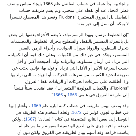
والجاذبية. بدأ عمله في حساب التفاضل عام 1665 بإيجاد مماس ونصف
قطر الانحناء عند أي نقطة على منحني. ولم يسم طريقته حساب
التفاضل بل الفروق المستمرة "Fluxions وفسر هذا المصطلح تفسيراً
لا يمكننا أن نصل إلى خير منه:
"إن الخطوط ترسم، وبهذا الرسم تولد، لا بضم الأجزاء بعضها إلى بعض،
بل بالتحرك المستمر بالنقط، والسطوح بتحرك الخطوط، والمجسمات
بتحرك السطوح، والزوايا بدوران الجوانب، وأجزاء الزمن بالفيض
المستمر، وهكذا في غير ذلك من الكميات. وعلى ذلك فبما أن الكميات،
التي تزداد في أزمان متساوية، وبالزيادة تولد، أصبحت أكبر أو أقل
حسب السرعة الأكبر أو الأقل التي تزداد أو تولد بها، فإنني بحثت عن
طريقة لتحديد الكميات من سرعات الحركات أو الزيادات التي تولد بها،
وإذا أطلقت على سرعات الحركات أو الزيادات لفظ "الفروق
"Fluxions، والكميات المولودة "المتغيرات"، فقد اهتديت شيئاً فشيئاً
إلى طريقة الفروق في عامي
1665
و
1666
"
وقد وصف نيوتن طريقته في خطاب كتبه لبارو عام
1669
، وأشار إليها
في خطاب لجون كولنز في
1672
. ولعله استخدم هذه الطريقة في
التوصل إلى بعض النتائج المتضمنة في كتابه "المبادئ" (
1687
)، ولكن
عرضه لها فيه جري على الصيغ الهندسية المقبولة ربما مراعاة لم
يناسب قراءه. وقد أسهم ببيان لطريقته في الفروق-ولكن دون أن