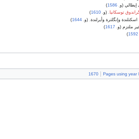
 إيطالي (و.
1586
)
راندوق توسكانيا
. (و.
1610
)
سكتلندة وإنگلترة وأيرلندة. (و.
1644
)
ير ملتزم (و.
1617
)
)
1592
1670
Pages using year