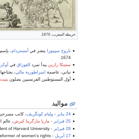
خريطة المغرب، 1670.
باروخ سپينوزا
ينشر في
أمستردام
1674.
ستينكا رازين
يبدأ تمرد
القوزاق
في
أوكران
نياني، عاصمة
امبراطورية مالي
، يجتاحها
أول المستوطنين الفرنسيين يصلون
پتيت
مواليد
24 يناير
-
وليام كونگريڤ
، كاتب مسرحي 
25 فبراير
-
ماريا مارگريتا كيرش
، عالم ا
28 فبراير
-
، dent of Harvard University
17 أبريل
-
،  reformer of women's rights