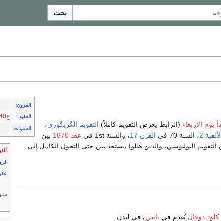
بحث
القرون
:
ع1640
العقود
:
دأ يوم الاربعاء
(الرابط يعرض التقويم كاملاً)
التقويم الگريگوري
،
السنوات
:
لألفية 2
، السنة 70 في
القرن 17
، والسنة 1st في
عقد 1670
بين
1 ومع فارق 1670 is 10 يوم عن التقويم اليوليوسي، والذين ظلوا مستخدمين حتى التحول الكامل إلى
ألفي
قرو
عقو
سني
كلود دوڤال
يُعدم في
تايبرن
في لندن.