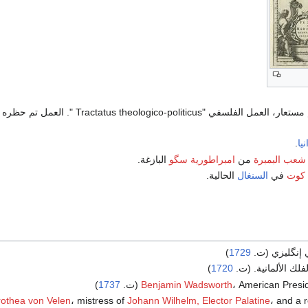
، بإسم مستعار، العمل الفلسفي "Tractatus theologico-politicus ". العم
يا
.
شعب البمبرة
من
امبراطورية سگو
البازغة.
 كوت
في
السنغال
الحالية.
إنگليزي (ت.
1729
)
لفلك الألمانية. (ت.
1720
)
American Presi (ت.
Benjamin Wadsworth
1737
)
and a (ت.
Johann Wilhelm, Elector Palatine
، mistress of
othea von Velen