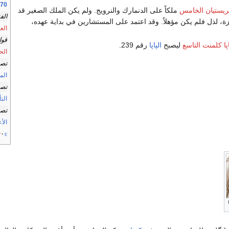
1670 حسب
ريستيان الخامس
ملكاً على الدنمارك والنرويج. ولم يكن الملك الصغير قد
الف
ة، لذل فلم يكن مؤهلاً. وقد اعتمد على المستشارين في بداية عهده،
الع
قوا
اپا كلمنت التاسع
ليصبح
الپاپا
رقم 239.
الح
تصن
المو
تصن
الت
تصن
الأ
t
e