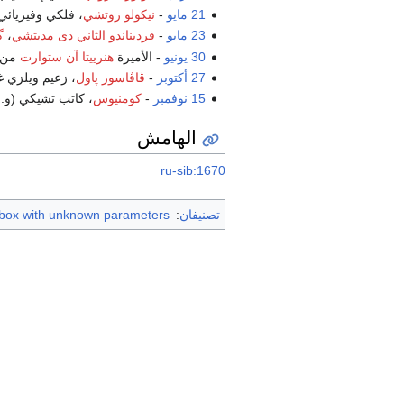
21 مايو
-
نيكولو زوتشي
، فلكي وفيزيائي
23 مايو
-
فرديناندو الثاني دى مديتشي
،
گ
30 يونيو
- الأميرة
هنرييتا آن ستوارت
من ا
27 أكتوبر
-
ڤاڤاسور پاول
، زعيم ويلزي غ
15 نوفمبر
-
كومنيوس
، كاتب تشيكي (و.
الهامش
ru-sib:1670
تصنيفان
:
 box with unknown parameters