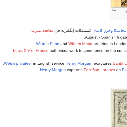
ى
بـجاميكا
وجزر كايمان
كممتلكات إنگليزية في
معاهدة مدريد
.
.
August - Spanish frigat
William Penn
and
William Mead
are tried in Londo
Louis XIV of France
authorises work to commence on the const
.
Welsh
privateer
in English service
Henry Morgan
recaptures
Santa C
Henry Morgan
captures
Fort San Lorenzo
on
Pa