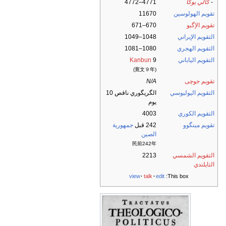
-
كالي يوگا
4771–4772
تقويم الهولوسين
11670
تقويم الإگبو
670–671
التقويم الإيراني
1048–1049
التقويم الهجري
1080–1081
التقويم الياباني
9
Kanbun
(寛文９年)
تقويم جوچى
N/A
التقويم اليوليوسي
الگريگوري ناقص 10
يوم
التقويم الكوري
4003
تقويم مينگوو
242 قبل
جمهورية
الصين
民前242年
التقويم الشمسي
2213
التايلندي
view
talk
edit
This box: