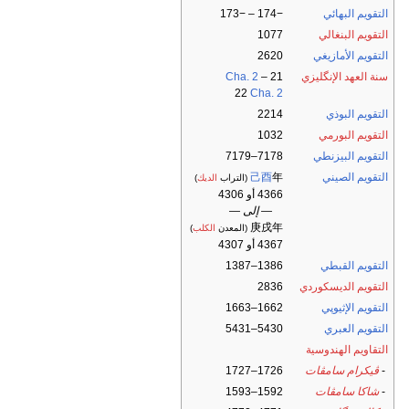
التقويم البهائي
−174 – −173
التقويم البنغالي
1077
التقويم الأمازيغي
2620
سنة العهد الإنگليزي
21
–
Cha. 2
22
Cha. 2
التقويم البوذي
2214
التقويم البورمي
1032
التقويم البيزنطي
7178–7179
التقويم الصيني
年
己酉
(التراب
الديك
)
4366 أو 4306
— إلى —
庚戌年
(المعدن
الكلب
)
4367 أو 4307
التقويم القبطي
1386–1387
التقويم الديسكوردي
2836
التقويم الإثيوپي
1662–1663
التقويم العبري
5430–5431
التقاويم الهندوسية
-
ڤيكرام سامڤات
1726–1727
-
شاكا سامڤات
1592–1593