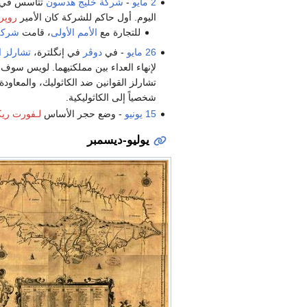
2 مايو
-
شركة خليج هدسون
تتأسس في إن
اليوم. أول حاكم للشركة كان الأمير
روپر
للتجارة مع
الأمم الأولى
، قامت
شركة
26 مايو
- في
دوڤر
في إنگلترة،
تشارلز ا
تشارلز القوانين ضد الكاثوليك، والمعاودة
شخصياً إلى الكاثوليكية.
15 يونيو
- وضع حجر الأساس
لـفورت ري
يوليو-ديسمبر