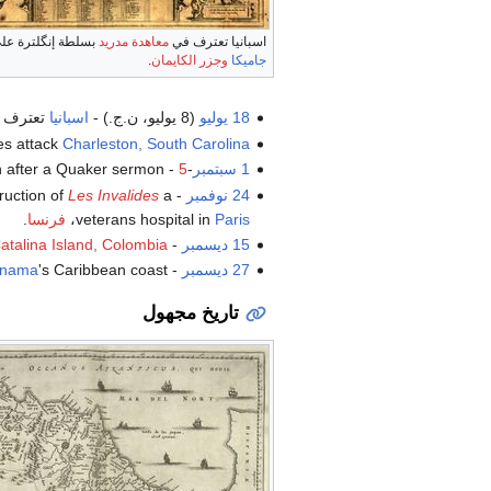
اسبانيا تعترف في
معاهدة مدريد
بسلطة إنگلترة عل
جاميكا
وجزر الكايمان
.
18 يوليو
(8 يوليو، ن.ج.) -
اسبانيا
تعترف
es attack
Charleston, South Carolina
1 سبتمبر
-
5
-
n after a Quaker sermon.
24 نوفمبر
-
a
Les Invalides
ruction of
Paris
veterans hospital in
،
فرنسا
.
15 ديسمبر
-
atalina Island, Colombia
27 ديسمبر
-
's Caribbean coast.
nama
تاريخ مجهول