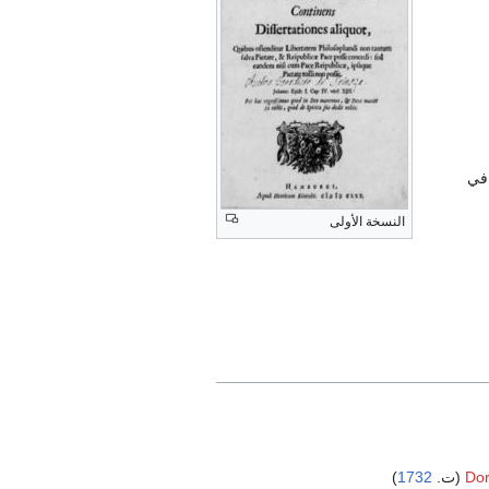
ل تم حظره في
النسخة الأولى
)
1732
Dor