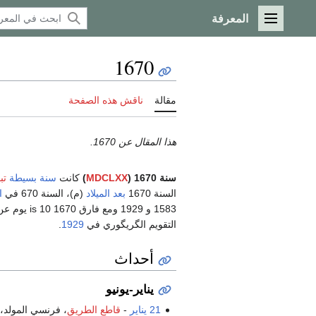
المعرفة
القائمة الرئيسية
1670
مقالة
ناقش هذه الصفحة
هذا المقال عن 1670.
سنة 1670 (
MDCLXX
)
كانت
سنة بسيطة
تب
السنة 1670
بعد الميلاد
(م)، السنة 670 في
ا
1583 و 929
التقويم الگريگوري في
1929
.
أحداث
يناير-يونيو
21 يناير
-
قاطع الطريق
، فرنسي المولد،