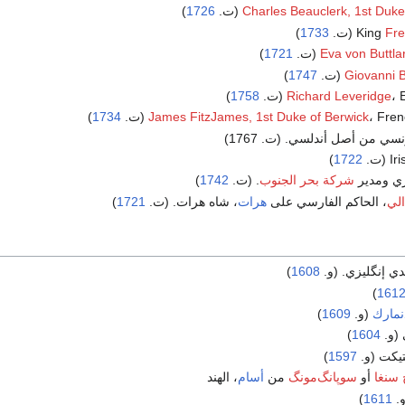
)
1726
Charles Beauclerk, 1st Duke
Fre
(ت.
1733
)
)
1721
Eva von Buttla
)
1747
Giovanni 
ت.
Richard Leveridge
1758
)
Fr (ت.
James FitzJames, 1st Duke of Berwick
1734
)
ي من أصل أندلسي. (ت. 1767)
)
1722
زي ومدير
شركة بحر الجنوب
. (ت.
1742
)
الي
، الحاكم الفارسي على
هرات
، شاه هرات. (ت.
1721
)
دي إنگليزي. (و.
1608
)
)
161
نمارك
(و.
1609
)
 (و.
1604
)
تيكت (و.
1597
)
 سنغا
أو
سوپانگ‌مونگ
من
أسام
، الهند
و.
1611
)