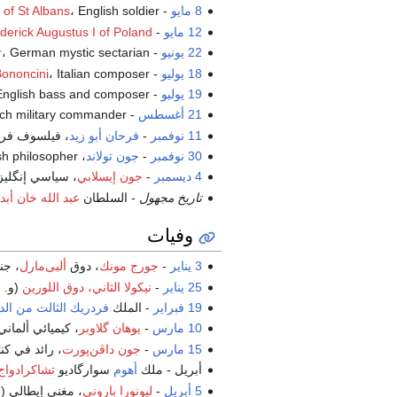
8 مايو
-
، English soldier (ت.
 of St Albans
12 مايو
- King
derick Augustus I of Poland
22 يونيو
-
، German mystic sectarian (ت.
r
18 يوليو
-
، Italian composer (ت.
Bononcini
19 يوليو
-
، English bass and composer (
21 أغسطس
-
، ench military commander
11 نوفمبر
-
فرحان أبو زيد
، فيلسوف فرنس
30 نوفمبر
-
جون تولاند
، Irish philosopher (ت.
4 ديسمبر
-
جون إيسلابي
، سياسي إنگلي
تاريخ مجهول
- السلطان
عبد الله خان أبد
وفيات
3 يناير
-
جورج مونك
، دوق
ألبى‌مارل
، جن
25 يناير
-
نيكولا الثاني، دوق اللورين
(و.
2
19 فبراير
- الملك
فردريك الثالث من الد
10 مارس
-
يوهان گلاوبر
، كيميائي ألماني
15 مارس
-
جون داڤن‌پورت
، رائد في كن
أبريل - ملك
أهوم
سوارگاديو
تشاكرادواج
5 أبريل
-
ليونورا باروني
، مغني إيطالي (