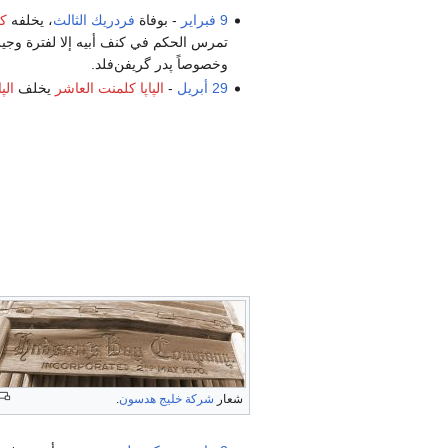
9 فبراير
- بوفاة
فردريك الثالث
، يخلفه
ك
تمرس الحكم في كنف أبيه إلا لفترة وجيز
وخصوصاً پدر گريفن‌فلد.
29 أبريل
-
الپاپا كلمنت العاشر
يخلف
الپ
شعار
شركة خليج هدسون
.