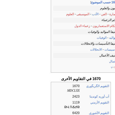
 الموضوع
:
نون والعلوم
مارة
-
الفن
-
الأدب
-
الموسيقى
-
العلوم
ئم الزعماء
كام الاستعماريون
-
زعماء الدول
يفا المواليد والوفيات
اليد
-
الوفيات
يفا التأسيسات والانحلالات
أسيسات
-
الانحلالات
يف الأعمال
عمال
v
1670 في التقاويم الأخرى
التقويم الگريگوري
1670
MDCLXX
آب أوربه كونديتا
2423
التقويم الأرمني
1119
ԹՎ ՌՃԺԹ
التقويم الآشوري
6420