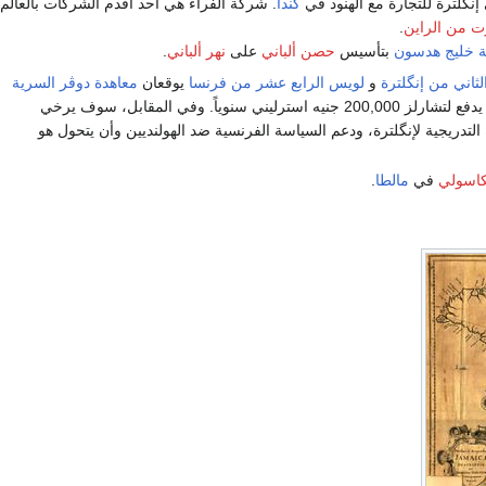
گلترة للتجارة مع الهنود في
كندا
. شركة الفراء هي أحد أقدم الشركات بالعالم
ت من الراين
.
 خليج هدسون
بتأسيس
حصن ألباني
على
نهر ألباني
.
لثاني من إنگلترة
و
لويس الرابع عشر من فرنسا
يوقعان
معاهدة دوڤر السرية
لإنهاء العداء بين مملكتيهما. لويس سوف يدفع لتشارلز 200,000 جنيه استرليني سنوياً. وفي المقابل، سوف يرخي
 التدريجية لإنگلترة، ودعم السياسة الفرنسية ضد الهولنديين وأن يتحول هو
كاسولي
في
مالطا
.