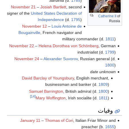
Sardinia (d.
1785
)
November 21
–
Josiah Bartlett
, second
signer of the
United States Declaration of
Catherine II
of
Independence
(d.
1795
)
Russia
November 12
–
Louis Antoine de
Bougainville
, French navigator and
military commander (d.
1811
)
November 22
–
Helena Dorothea von Schönberg
, German
industrialist (d.
1799
)
November 24
–
Alexander Suvorov
, Russian general (d.
1800
)
date unknown
David Barclay of Youngsbury
, English merchant,
businessman and banker (d.
1809
)
Samuel Barrington
, British admiral (d.
1800
)
[14]
Mary Woffington
, Irish socialite (d.
1811
)
وفيات
January 11
–
Thomas of Cori
, Italian Friar Minor and
preacher (b.
1655
)