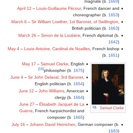
magnate (b.
1669
)
April 12
–
Louis-Guillaume Pécour
, French dancer and
choreographer (b.
1653
)
March 6
–
Sir William Lowther, 1st Baronet, of Swillington
,
British politician (b.
1663
)
March 26
–
Simon de la Loubère
, French diplomat (b.
1642
)
May 4
–
Louis-Antoine, Cardinal de Noailles
, French bishop
(b.
1651
)
May 17
–
Samuel Clarke
, English
[16]
philosopher (b.
1675
)
June 4
–
Sir John Delaval, 3rd Baronet
,
English politician (b.
1654
)
June 12
–
John Williams
, American
clergy (b.
1664
)
June 27
–
Élisabeth Jacquet de La
Samuel Clarke
Guerre
, French harpsichordist and
composer (b.
1665
)
July 16
–
Johann David Heinichen
, German composer (b.
1683
)