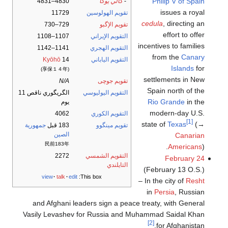
Philip V of Spain
-
كالي يوگا
4830–4831
issues a royal
تقويم الهولوسين
11729
cedula
, directing an
تقويم الإگبو
729–730
effort to offer
التقويم الإيراني
1107–1108
incentives to families
التقويم الهجري
1141–1142
from the
Canary
التقويم الياباني
14
Kyōhō
Islands
for
(享保１４年)
settlements in New
تقويم جوچى
N/A
Spain north of the
التقويم اليوليوسي
الگريگوري ناقص 11
Rio Grande
in the
يوم
modern-day U.S.
التقويم الكوري
4062
[1]
state of
Texas
(→
تقويم مينگوو
183 قبل
جمهورية
الصين
Canarian
民前183年
Americans
).
التقويم الشمسي
2272
February 24
التايلندي
(February 13 O.S.)
view
talk
edit
This box:
– In the city of
Resht
in
Persia
, Russian
and Afghani leaders sign a peace treaty, with General
Vasily Levashev for Russia and Muhammad Saidal Khan
[2]
for Afghanistan.