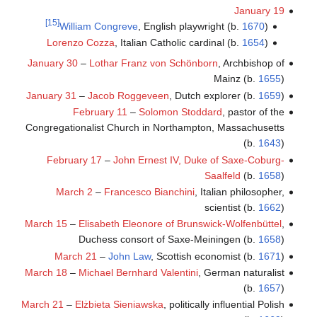
January 19
[15]
William Congreve
, English playwright (b.
1670
)
Lorenzo Cozza
, Italian Catholic cardinal (b.
1654
)
January 30
–
Lothar Franz von Schönborn
, Archbishop of
Mainz (b.
1655
)
January 31
–
Jacob Roggeveen
, Dutch explorer (b.
1659
)
February 11
–
Solomon Stoddard
, pastor of the
Congregationalist Church in Northampton, Massachusetts
(b.
1643
)
February 17
–
John Ernest IV, Duke of Saxe-Coburg-
Saalfeld
(b.
1658
)
March 2
–
Francesco Bianchini
, Italian philosopher,
scientist (b.
1662
)
March 15
–
Elisabeth Eleonore of Brunswick-Wolfenbüttel
,
Duchess consort of Saxe-Meiningen (b.
1658
)
March 21
–
John Law
, Scottish economist (b.
1671
)
March 18
–
Michael Bernhard Valentini
, German naturalist
(b.
1657
)
March 21
–
Elżbieta Sieniawska
, politically influential Polish