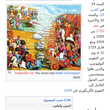
السنة 29
في
القرن
18
، والسنة
10 والأخيرة
في
عقد
1720
بين
1583 و
1929 ومع
فارق 1729
is 11 يوم
عن التقويم
اليوليوسي،
والذين ظلوا
September 29
: The seven-day
Battle of Damghan
مستخدمين
starts.
حتى التحول
الكامل إلى
التقويم الگريگوري في
1929
.
1729 حسب الموضوع
:
الفنون والعلوم