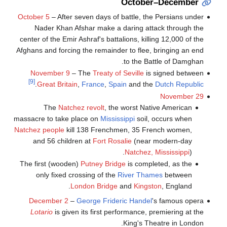
October–December
October 5
– After seven days of battle, the Persians under
Nader Khan Afshar make a daring attack through the
center of the Emir Ashraf's battalions, killing 12,000 of the
Afghans and forcing the remainder to flee, bringing an end
to the Battle of Damghan.
November 9
– The
Treaty of Seville
is signed between
[9]
.
Great Britain
,
France
,
Spain
and the
Dutch Republic
November 29
The
Natchez revolt
, the worst Native American
massacre to take place on
Mississippi
soil, occurs when
Natchez people
kill 138 Frenchmen, 35 French women,
and 56 children at
Fort Rosalie
(near modern-day
Natchez, Mississippi
).
The first (wooden)
Putney Bridge
is completed, as the
only fixed crossing of the
River Thames
between
London Bridge
and
Kingston
, England.
December 2
–
George Frideric Handel
's famous opera
Lotario
is given its first performance, premiering at the
King's Theatre in London.