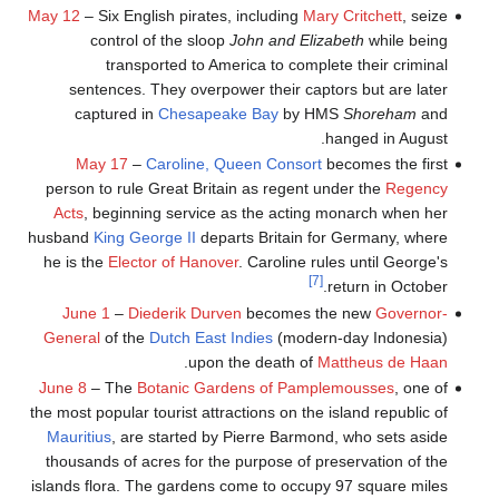
May 12
– Six English pirates, including
Mary Critchett
, seize
control of the sloop
John and Elizabeth
while being
transported to America to complete their criminal
sentences. They overpower their captors but are later
captured in
Chesapeake Bay
by HMS
Shoreham
and
hanged in August.
May 17
–
Caroline, Queen Consort
becomes the first
person to rule Great Britain as regent under the
Regency
Acts
, beginning service as the acting monarch when her
husband
King George II
departs Britain for Germany, where
he is the
Elector of Hanover
. Caroline rules until George's
[7]
return in October.
June 1
–
Diederik Durven
becomes the new
Governor-
General
of the
Dutch East Indies
(modern-day Indonesia)
.
upon the death of
Mattheus de Haan
June 8
– The
Botanic Gardens of Pamplemousses
, one of
the most popular tourist attractions on the island republic of
Mauritius
, are started by Pierre Barmond, who sets aside
thousands of acres for the purpose of preservation of the
islands flora. The gardens come to occupy 97 square miles