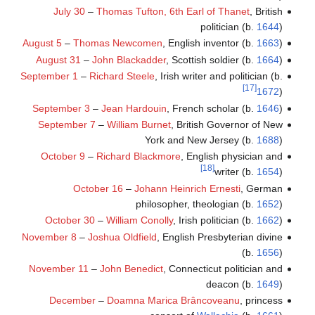
July 30
–
Thomas Tufton, 6th Earl of Thanet
, British
politician (b.
1644
)
August 5
–
Thomas Newcomen
, English inventor (b.
1663
)
August 31
–
John Blackadder
, Scottish soldier (b.
1664
)
September 1
–
Richard Steele
, Irish writer and politician (b.
[17]
1672
)
September 3
–
Jean Hardouin
, French scholar (b.
1646
)
September 7
–
William Burnet
, British Governor of New
York and New Jersey (b.
1688
)
October 9
–
Richard Blackmore
, English physician and
[18]
writer (b.
1654
)
October 16
–
Johann Heinrich Ernesti
, German
philosopher, theologian (b.
1652
)
October 30
–
William Conolly
, Irish politician (b.
1662
)
November 8
–
Joshua Oldfield
, English Presbyterian divine
(b.
1656
)
November 11
–
John Benedict
, Connecticut politician and
deacon (b.
1649
)
December
–
Doamna Marica Brâncoveanu
, princess