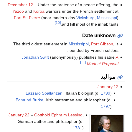
December 12
– Under the pretense of a peace offering, the
Yazoo
and
Koroa
warriors enter the French settlement at
Fort St. Pierre
(near modern-day
Vicksburg, Mississippi
)
[10]
and kill most of the inhabitants.
Date unknown
The third oldest settlement in
Mississippi
,
Port Gibson
, is
founded by French settlers.
Jonathan Swift
(anonymously) publishes his satire
A
[11]
.
Modest Proposal
مواليد
January 12
Lazzaro Spallanzani
, Italian biologist (d.
1799
)
Edmund Burke
, Irish statesman and philosopher (d.
1797
)
January 22
–
Gotthold Ephraim Lessing
,
German author and philosopher (d.
1781
)