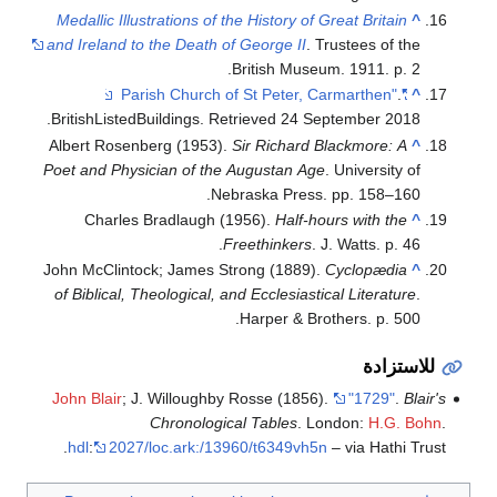
Medallic Illustrations of the History of Great Britain
^
and Ireland to the Death of George II
. Trustees of the
British Museum. 1911. p. 2.
.
"Parish Church of St Peter, Carmarthen"
^
.
BritishListedBuildings
. Retrieved
24 September
2018
Albert Rosenberg (1953).
Sir Richard Blackmore: A
^
Poet and Physician of the Augustan Age
. University of
Nebraska Press. pp. 158–160.
Charles Bradlaugh (1956).
Half-hours with the
^
Freethinkers
. J. Watts. p. 46.
John McClintock; James Strong (1889).
Cyclopædia
^
of Biblical, Theological, and Ecclesiastical Literature
.
Harper & Brothers. p. 500.
للاستزادة
John Blair
; J. Willoughby Rosse (1856).
"1729"
.
Blair's
Chronological Tables
. London:
H.G. Bohn
.
hdl
:
2027/loc.ark:/13960/t6349vh5n
– via Hathi Trust.