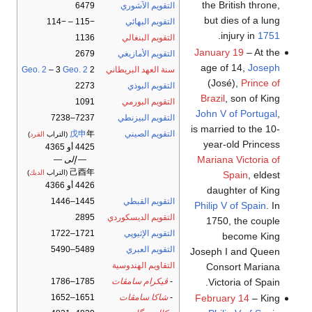
the British throne,
التقويم الآشوري
6479
but dies of a lung
التقويم البهائي
−115 – −114
.
injury in
1751
التقويم البنغالي
1136
January 19
– At the
التقويم الأمازيغي
2679
age of 14,
Joseph
سنة العهد البريطاني
2
Geo. 2
– 3
Geo. 2
(José),
Prince of
التقويم البوذي
2273
Brazil
, son of King
التقويم البورمي
1091
John V of Portugal
,
التقويم البيزنطي
7237–7238
is married to the 10-
التقويم الصيني
年
戊申
(التراب
القرد
)
year-old Princess
4425 أو 4365
Mariana Victoria of
— إلى —
己酉年
(التراب
الديك
)
Spain
, eldest
4426 أو 4366
daughter of King
التقويم القبطي
1445–1446
Philip V of Spain
. In
التقويم الديسكوردي
2895
1750, the couple
التقويم الإثيوپي
1721–1722
become King
التقويم العبري
5489–5490
Joseph I and Queen
التقاويم الهندوسية
Consort Mariana
Victoria of Spain.
-
ڤيكرام سامڤات
1785–1786
-
شاكا سامڤات
1651–1652
February 14
– King