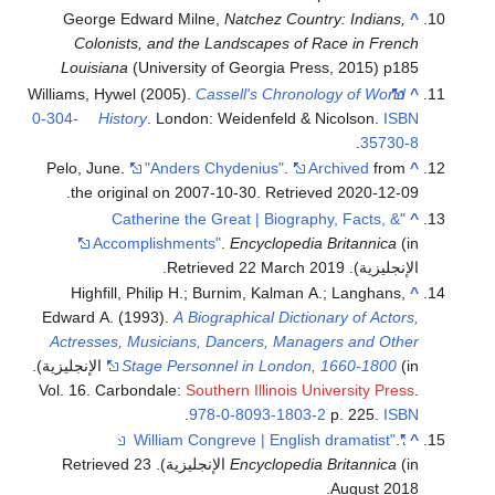
George Edward Milne,
Natchez Country: Indians,
^
Colonists, and the Landscapes of Race in French
Louisiana
(University of Georgia Press, 2015) p185
Williams, Hywel (2005).
Cassell's Chronology of World
^
0-304-
History
. London: Weidenfeld & Nicolson.
ISBN
.
35730-8
Pelo, June.
"Anders Chydenius"
.
Archived
from
^
.
the original on 2007-10-30
. Retrieved
2020-12-09
"Catherine the Great | Biography, Facts, &
^
Accomplishments"
.
Encyclopedia Britannica
(in
الإنجليزية)
. Retrieved
2019
22 March
.
Highfill, Philip H.; Burnim, Kalman A.; Langhans,
^
Edward A. (1993).
A Biographical Dictionary of Actors,
Actresses, Musicians, Dancers, Managers and Other
Stage Personnel in London, 1660-1800
(in الإنجليزية).
Vol. 16. Carbondale:
Southern Illinois University Press
.
.
978-0-8093-1803-2
p. 225.
ISBN
.
"William Congreve | English dramatist"
^
(in الإنجليزية)
Encyclopedia Britannica
. Retrieved
23
.
August
2018