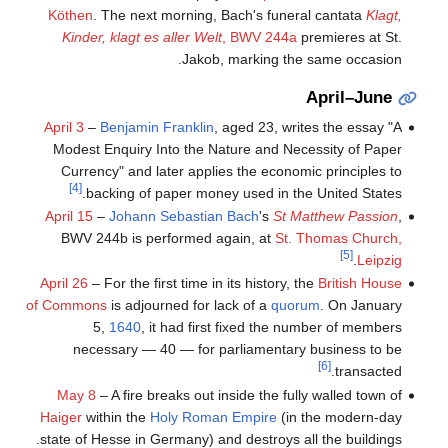
Köthen
. The next morning, Bach's funeral cantata
Klagt,
Kinder, klagt es aller Welt
, BWV 244a
premieres at St.
Jakob, marking the same occasion.
April–June
April 3
–
Benjamin Franklin
, aged 23, writes the essay "A
Modest Enquiry Into the Nature and Necessity of Paper
Currency" and later applies the economic principles to
[4]
backing of paper money used in the United States.
April 15
–
Johann Sebastian Bach
's
St Matthew Passion
,
BWV 244b is performed again, at
St. Thomas Church,
[5]
.
Leipzig
April 26
– For the first time in its history, the
British House
of Commons
is adjourned for lack of a
quorum
. On January
5,
1640
, it had first fixed the number of members
necessary — 40 — for parliamentary business to be
[6]
transacted.
May 8
– A fire breaks out inside the fully walled town of
Haiger
within the
Holy Roman Empire
(in the modern-day
state of Hesse in Germany) and destroys all the buildings.