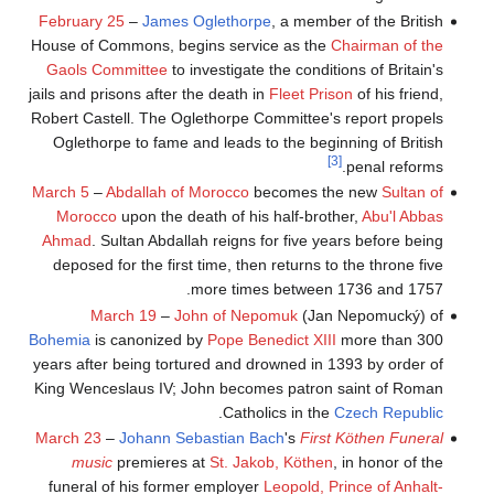
February 25
–
James Oglethorpe
, a member of the British
House of Commons, begins service as the
Chairman of the
Gaols Committee
to investigate the conditions of Britain's
jails and prisons after the death in
Fleet Prison
of his friend,
Robert Castell. The Oglethorpe Committee's report propels
Oglethorpe to fame and leads to the beginning of British
[3]
penal reforms.
March 5
–
Abdallah of Morocco
becomes the new
Sultan of
Morocco
upon the death of his half-brother,
Abu'l Abbas
Ahmad
. Sultan Abdallah reigns for five years before being
deposed for the first time, then returns to the throne five
more times between 1736 and 1757.
March 19
–
John of Nepomuk
(Jan Nepomucký) of
Bohemia
is canonized by
Pope Benedict XIII
more than 300
years after being tortured and drowned in 1393 by order of
King Wenceslaus IV; John becomes patron saint of Roman
.
Catholics in the
Czech Republic
March 23
–
Johann Sebastian Bach
's
First Köthen Funeral
music
premieres at
St. Jakob, Köthen
, in honor of the
funeral of his former employer
Leopold, Prince of Anhalt-