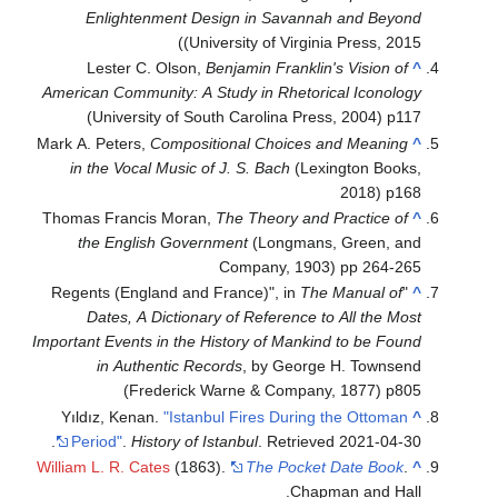
Enlightenment Design in Savannah and Beyond
(University of Virginia Press, 2015)
Lester C. Olson,
Benjamin Franklin's Vision of
^
American Community: A Study in Rhetorical Iconology
(University of South Carolina Press, 2004) p117
Mark A. Peters,
Compositional Choices and Meaning
^
in the Vocal Music of J. S. Bach
(Lexington Books,
2018) p168
Thomas Francis Moran,
The Theory and Practice of
^
the English Government
(Longmans, Green, and
Company, 1903) pp 264-265
The Manual of
"Regents (England and France)", in
^
Dates, A Dictionary of Reference to All the Most
Important Events in the History of Mankind to be Found
in Authentic Records
, by George H. Townsend
(Frederick Warne & Company, 1877) p805
Yıldız, Kenan.
"Istanbul Fires During the Ottoman
^
.
Period"
.
History of Istanbul
. Retrieved
2021-04-30
William L. R. Cates
(1863).
The Pocket Date Book
.
^
Chapman and Hall.