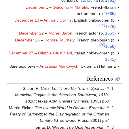
consort of
Wallachia
(b.
1661
)
December 1
–
Giacomo F. Maraldi
, French-Italian
astronomer (b.
1665
)
December 13
–
Anthony Collins
, English philosopher (b.
[19]
1676
)
December 22
–
Michel Baron
, French actor (b.
1653
)
December 26
–
Honoré Tournély
, French theologian (b.
[20]
1658
)
December 27
–
Olimpia Giustiniani
, Italian noblewoman (b.
1641
)
date unknown
–
Anastasia Markovych
, Ukrainian Hetmana
References
Gilbert R. Cruz,
Let There Be Towns: Spanish
^
Municipal Origins in the American Southwest, 1610-
1810
(Texas A&M University Press, 1996) p60
Martin Sicker,
The Islamic World in Decline: From the
^
Treaty of Karlowitz to the Disintegration of the Ottoman
Empire
(Greenwood Press, 2001) p57
Thomas D. Wilson,
The Oglethorpe Plan:
^