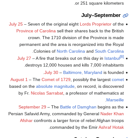
or 251 square kilometers.
July–September
July 25
– Seven of the original eight
Lords Proprietor
of the
Province of Carolina
sell their shares back to the British
crown. The 1710 division of the Province is made
permanent and the area is reorganized into the Royal
.
Colonies of
North Carolina
and
South Carolina
[8]
July 27
– A fire that breaks out on this day in
Istanbul
destroys 12,000 houses and kills 7,000 inhabitants.
July 30
–
Baltimore, Maryland
is founded.
August 1
– The
Comet of 1729
, possibly the largest
comet
based on the
absolute magnitude
, on record, is discovered
by Fr.
Nicolas Sarrabat
, a professor of mathematics at
.
Marseille
September 29
– The
Battle of Damghan
begins as the
Persian Safavid Army, commanded by General
Nader Khan
Afshar
confronts a larger force of rebel Afghan troops
.
commanded by the Emir
Ashraf Hotak