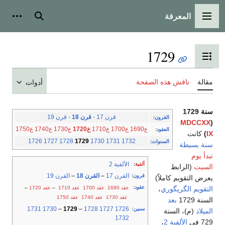
المعرفة
القائمة الرئيسية
بحث
أدوات
1729
تبديل عرض جدول المحتويات
مقالة
ناقش هذه الصفحة
أدوات
سنة 1729
قرن 17
·
قرن 18
·
قرن 19
القرون
:
MDCCXX
(
ع1690
ع1700
ع1710
ع1720
ع1730
ع1740
ع1750
العقود
:
IX
)
كانت
1726
1727
1728
1729
1730
1731
1732
السنوات
:
سنة بسيطة
تبدأ يوم
الألفية 2
ألفية
:
السبت
(الرابط
القرن 17
–
القرن 18
–
القرن 19
قرون
:
يعرض التقويم كاملاً)
عقود
:
عقد 1690
عقد 1700
عقد 1710
–
عقد 1720
–
التقويم الگريگوري
،
عقد 1730
عقد 1740
عقد 1750
السنة 1729
بعد
1731
1730
–
1729
–
1728
1727
1726
سنين
:
الميلاد
(م)، السنة
1732
729 في
الألفية 2
،