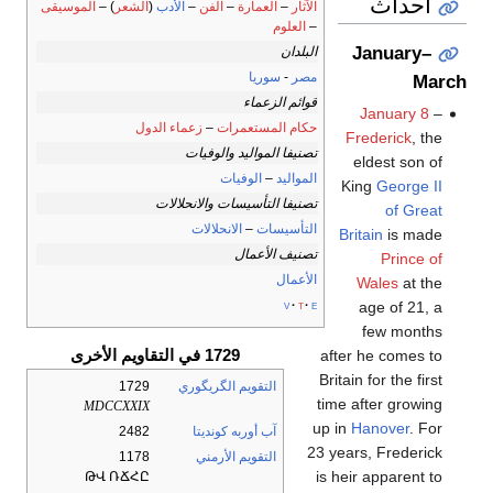
أحداث
الآثار
–
العمارة
–
الفن
–
الأدب
(
الشعر
) –
الموسيقى
–
العلوم
January–
البلدان
مصر
-
سوريا
March
قوائم الزعماء
January 8
–
حكام المستعمرات
–
زعماء الدول
Frederick
, the
تصنيفا المواليد والوفيات
eldest son of
المواليد
–
الوفيات
King
George II
تصنيفا التأسيسات والانحلالات
of Great
التأسيسات
–
الانحلالات
Britain
is made
تصنيف الأعمال
Prince of
الأعمال
Wales
at the
age of 21, a
v
t
e
few months
1729 في التقاويم الأخرى
after he comes to
Britain for the first
التقويم الگريگوري
1729
time after growing
MDCCXXIX
up in
Hanover
. For
آب أوربه كونديتا
2482
23 years, Frederick
التقويم الأرمني
1178
is heir apparent to
ԹՎ ՌՃՀԸ