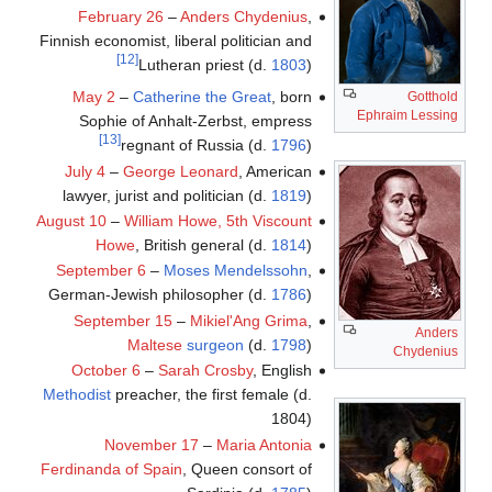
February 26
–
Anders Chydenius
,
Finnish economist, liberal politician and
[12]
Lutheran priest (d.
1803
)
May 2
–
Catherine the Great
, born
Gotthold
Ephraim Lessing
Sophie of Anhalt-Zerbst, empress
[13]
regnant of Russia (d.
1796
)
July 4
–
George Leonard
, American
lawyer, jurist and politician (d.
1819
)
August 10
–
William Howe, 5th Viscount
Howe
, British general (d.
1814
)
September 6
–
Moses Mendelssohn
,
German-Jewish philosopher (d.
1786
)
September 15
–
Mikiel'Ang Grima
,
Anders
Maltese
surgeon
(d.
1798
)
Chydenius
October 6
–
Sarah Crosby
, English
Methodist
preacher, the first female (d.
1804)
November 17
–
Maria Antonia
Ferdinanda of Spain
, Queen consort of