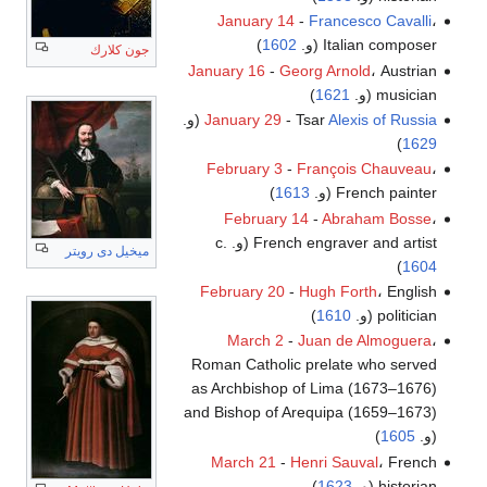
January 14
-
Francesco Cavalli
،
Italian composer (و.
1602
)
جون كلارك
January 16
-
Georg Arnold
، Austrian
musician (و.
1621
)
Alexis of Russia
- Tsar
January 29
(و.
)
1629
February 3
-
François Chauveau
،
French painter (و.
1613
)
February 14
-
Abraham Bosse
،
French engraver and artist (و. c.
ميخيل دى رويتر
)
1604
February 20
-
Hugh Forth
، English
politician (و.
1610
)
March 2
-
Juan de Almoguera
،
Roman Catholic prelate who served
as Archbishop of Lima (1673–1676)
and Bishop of Arequipa (1659–1673)
(و.
1605
)
March 21
-
Henri Sauval
، French
historian (و.
1623
)