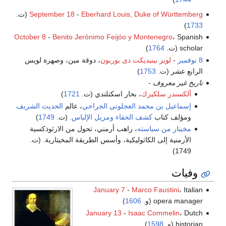
Eberhard Louis, Duke of Württemberg
-
September 18
(ت.
)
1733
October 8
-
Benito Jerónimo Feijóo y Montenegro
، Spanish
scholar (ت.
1764
)
8 نوفمبر
-
لويز بينيديكت دى بوربون
، دوقة مين، وصهرة لويس
الرابع عشر (ت.
1753
)
تاريخ غير معروف
-
ألكسندر سلكيرك
، بحار اسكتلندي (ت.
1721
)
إسماعيل بن محمد العجلوني الجراحي
، عالم
الحديث الشريف
ومؤلف كتاب
كشف الخفاء ومزيل الإلباس
. (ت.
1749
)
مخيتار من سباسته
، راهب أرمني، تحول من الارثوذكسية
الأرمنية إلى الكاثوليكية، وأسس الطريقة المخيتارية. (ت.
1749)
وفيات
January 7
-
Marco Faustini
، Italian
opera manager (و.
1606
)
January 13
-
Isaac Commelin
، Dutch
historian (و.
1598
)