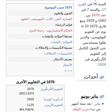
السنة 76 في
القرن
1676 حسب الموضوع
:
17
، والسنة 7 في
الفنون والعلوم
عقد 1670
بين
العمارة
-
الفن
-
الأدب
-
الموسيقى
-
العلوم
1583 و 1929 ومع
قوائم الزعماء
فارق 1676 is 10
الحكام الاستعماريون
-
زعماء الدول
يوم عن التقويم
تصنيفا المواليد والوفيات
اليوليوسي، والذين
المواليد
-
الوفيات
ظلوا مستخدمين
تصنيفا التأسيسات والانحلالات
حتى التحول الكامل
إلى التقويم
التأسيسات
-
الانحلالات
الگريگوري في
تصنيف الأعمال
.
1929
الأعمال
v
t
e
أحداث
1676 في التقاويم الأخرى
التقويم الگريگوري
1676
MDCLXXVI
يناير-يونيو
آب أوربه كونديتا
2429
يناير
- بعد ستة أشهر
التقويم الأرمني
1125
من بدء
حرب الملك
ԹՎ ՌՃԻԵ