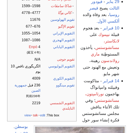
29 يناير
-
فيودور
-
شاكا سامڤات
1598–1599
الثالث
يصبح
قيصر
-
كالي يوگا
4777–4778
روسيا
، بعد وفاة والده
تقويم الهولوسين
11676
ألكسي الأول
.
تقويم الإگبو
676–677
10 فبراير
- بعد هجوم
التقويم الإيراني
1054–1055
قبيلة
نيپموك
على
التقويم الهجري
1086–1087
لانكاستر،
التقويم الياباني
4
Enpō
مساتشوستس
، يأخذون
(延宝４年)
المستوطِنة
ماري
تقويم جوچى
N/A
رولاندسون
رهينة،
التقويم اليوليوسي
الگريگوري ناقص 10
وتعيش مع الهنود حتى
يوم
شهر مايو.
التقويم الكوري
4009
14 فبراير
- متاكومت
تقويم مينگوو
236 قبل
جمهورية
وقبيلته وامپانواگ
الصين
يهاجمون
نورثامپتون،
民前236年
مساتشوستس
؛ وفي
التقويم الشمسي
2219
تلك الأثناء يناقش
التايلندي
مجلس مساتشوستس
view
talk
edit
This box:
فكرة إنشاء سور حول
بوسطن
.