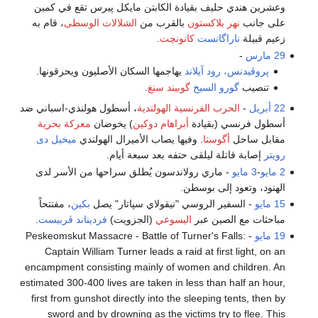
وعشرين هندي حليف بقيادة الكابتن مايكل پيرس تقع في كمين
على جانب
نهر بلاكستون
بالقرب من
الشلالات الوسطى
، قام به
زعيم قبيلة
ناراگانست
كانونچت
.
29 مارس
-
پروڤيدنس، رود آيلاند
يهاجمها السكان الأصليون ويحرقونها.
تنصيب
گورو
السيخ
گوبيند سنغ
.
22 أبريل
-
الحرب الفرنسية الهولندية
، أسطول هولندي-اسباني ضد
أسطول فرنسي (بقيادة
أبراهام دوكين
) يخوضان
معركة بحرية
مقابل ساحل
أگوستا
. وفيها يصاب الأميرال الهولندي
ميخيل دى
رويتر
إصابة قاتلة ليلقى حتفه بعد سبعة أيام.
2 مايو
-
3 مايو
- ماري رولاندسون يُطلق سراحها من الأسر لدى
الهنود، وتعود إلى بوسطن.
15 مايو
- السفير الروسي "نيقولاي سپاتار" يصل
بكين
، مفتتحاً
مباحثات مع الصين عبر
اليسوعي
(الجزويت)
فرديناند ڤربيست
.
19 مايو
- Peskeomskut Massacre - Battle of Turner's Falls:
Captain William Turner leads a raid at first light, on an
encampment consisting mainly of women and children. An
estimated 300-400 lives are taken in less than half an hour,
first from gunshot directly into the sleeping tents, then by
sword and by drowning as the victims try to flee. This