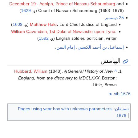
December 19
-
Adolph, Prince of Nassau-Schaumburg
and
Count of Nassau-Schaumburg (1653–1676) (و.
1629
)
25 ديسمبر
، Lord Chief Justice of England (و.
Matthew Hale
1609
)
William Cavendish, 1st Duke of Newcastle-upon-Tyne
،
English soldier, politician, writer (و.
1592
)
إسماعيل بن أحمد الكبسي
،
إمام اليمن
.
الهامش
Hubbard, William
(1848).
A General History of New
^
England, from the discovery to MDCLXXX
. Boston:
Little, Brown.
ru-sib:1676
تصنيفان
:
Pages using year box with unknown parameters
1676