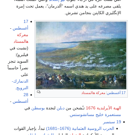
يلقى مصرعه على يد هندي اسمه "ألدرمان"، يعمل تحت إمرة
الإنگليزي الكاپتن بنجامن تشرش.
17
أغسطس
-
معركة
هالمستاد
(نشبت في
فيلبرو):
السويد تنجز
نصراً حاسماً
على
الدنمارك-
النرويج
.
17 أغسطس
:
معركة هالمستاد
28
أغسطس
-
الهبة الأيرلندية 1676
تـُشحن من
دبلن
لنجدة
بوسطن
في
مستعمرة خليج مساتشوستس
.
19 سبتمبر
الحرب الروسية العثمانية (1676–1681)
تبدأ، بإجبار القوات
الروسية-الأوكرانية
الهتمان
الماولي
للعثمانيين
إيڤان