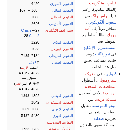
فيليپ
،
متاكومت
التقويم الآشوري
6426
(الملك فيليپ)، زعيم
التقويم البهائي
−168 – −167
قبيلة
وامپانواگ
من
التقويم البنغالي
1083
شعوب ألگونكوين
،
التقويم الأمازيغي
2626
يسافر غرباً إلى
أمة
سنة العهد الإنگليزي
27
–
Cha. 2
موهك
، طالباً حلفاً مع
28
Cha. 2
الموهك ضد
التقويم البوذي
2220
المستعمرين الإنگليز
التقويم البورمي
1038
في
نيو إنگلاند
; وقد
التقويم البيزنطي
7184–7185
خابت مساعيه لخلق
التقويم الصيني
年
乙卯
مثل هذا الحلف.
(الخشب
الأرنب
)
4372 أو 4312
8 يناير
- في
معركة
— إلى —
سترومبولي
، أسطول
丙辰年
(النار
التنين
)
المقاطعات المتحدة
4373 أو 4313
الهولندية
يلاقي أسطول
التقويم القبطي
1392–1393
مملكة فرنسا
في
التقويم الديسكوردي
2842
البحر المتوسط
مقابل
التقويم الإثيوپي
1668–1669
الساحل الشمالي
التقويم العبري
5436–5437
لجزيرة
صقلية
.
التقاويم الهندوسية
المعركة تنتهي بالتعادل.
-
ڤيكرام سامڤات
1732–1733