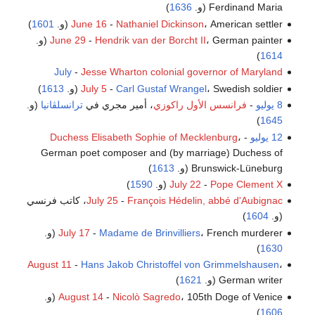
Ferdinand Maria (و.
1636
)
، American settler (و.
Nathaniel Dickinson
-
June 16
1601
)
، German painter (و.
Hendrik van der Borcht II
-
June 29
)
1614
July
-
Jesse Wharton
colonial governor of Maryland
، Swedish soldier (و.
Carl Gustaf Wrangel
-
July 5
1613
)
8 يوليو
-
فرانسس الأول راكوزي
، أمير مجري في
ترانسلڤانيا
(و.
)
1645
12 يوليو
-
،
Duchess Elisabeth Sophie of Mecklenburg
German poet composer and (by marriage) Duchess of
Brunswick-Lüneburg (و.
1613
)
Pope Clement X
-
July 22
(و.
1590
)
François Hédelin, abbé d'Aubignac
-
July 25
، كاتب فرنسي
(و.
1604
)
، French murderer (و.
Madame de Brinvilliers
-
July 17
)
1630
August 11
-
Hans Jakob Christoffel von Grimmelshausen
،
German writer (و.
1621
)
، 105th Doge of Venice (و.
Nicolò Sagredo
-
August 14
)
1606