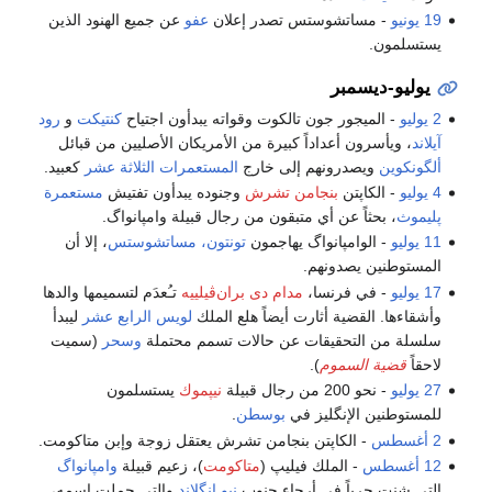
19 يونيو
- مساتشوستس تصدر إعلان
عفو
عن جميع الهنود الذين
يستسلمون.
يوليو-ديسمبر
2 يوليو
- الميجور جون تالكوت وقواته يبدأون اجتياح
كنتيكت
و
رود
آيلاند
، ويأسرون أعداداً كبيرة من الأمريكان الأصليين من قبائل
ألگونكوين
ويصدرونهم إلى خارج
المستعمرات الثلاثة عشر
كعبيد.
4 يوليو
- الكاپتن
بنجامن تشرش
وجنوده يبدأون تفتيش
مستعمرة
پليموث
، بحثاً عن أي متبقون من رجال قبيلة وامپانواگ.
11 يوليو
- الوامپانواگ يهاجمون
تونتون، مساتشوستس
، إلا أن
المستوطنين يصدونهم.
17 يوليو
- في فرنسا،
مدام دى بران‌ڤيلييه
تـُعدَم لتسميمها والدها
وأشقاءها. القضية أثارت أيضاً هلع الملك
لويس الرابع عشر
ليبدأ
سلسلة من التحقيقات عن حالات تسمم محتملة
وسحر
(سميت
لاحقاً
قضية السموم
).
27 يوليو
- نحو 200 من رجال قبيلة
نيپموك
يستسلمون
للمستوطنين الإنگليز في
بوسطن
.
2 أغسطس
- الكاپتن بنجامن تشرش يعتقل زوجة وإبن متاكومت.
12 أغسطس
- الملك فيليپ (
متاكومت
)، زعيم قبيلة
وامپانواگ
التي شنت حرباً في أرجاء جنوب
نيو إنگلاند
والتي حملت اسمه،