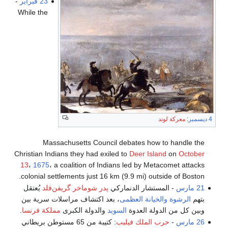
23 فبراير
-
While the
4 ديسمبر
:
معركة لوند
Massachusetts Council debates how to handle the
Christian Indians they had exiled to
Deer Island
on
October
13
،
1675
، a coalition of Indians led by Metacomet attacks
colonial settlements just 16 km (9.9 mi) outside of Boston.
21 مارس
- المستشار الدنماركي
پدر شوماخر گريفن‌فلد
يُعتقل
بتهم
الرشوة
والخيانة العظمى
، بعد اكتشاف مراسلات سرية بين
وبين كل من الدولة العدوة
السويد
والدولة الكبرى
مملكة فرنسا
.
26 مارس
-
حرب الملك فيليب
: كتيبة من 65 مستوطن بريطاني