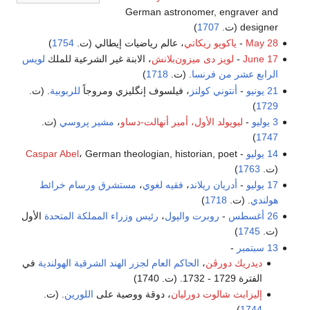
German astronomer, engraver and
designer (ت.
1707
)
May 28
-
ياكوپو ريكاتي
، عالم رياضيات إيطالي (ت.
1754
)
June 17
-
لويز دى ميزون‌بلانش
، الابنة غير الشرعية للملك
لويس
الرابع عشر من فرنسا
. (ت.
1718
)
21 يونيو
-
أنتوني كولنز
، فيلسوف إنگليزي ومروجاً
للربوبية
. (ت.
)
1729
3 يوليو
-
ليوپولد الأول، أمير أنهالت-دساو
،
مشير
پروسي
(ت.
)
1747
14 يوليو
-
، German theologian, historian, poet
Caspar Abel
(ت.
1763
)
17 يوليو
-
أدريان ريلاند
،
فقيه لغوي
،
مستشرق
ورسام خرائط
هولندي
. (ت.
1718
)
26 أغسطس
-
روبرت والپول
،
رئيس وزراء المملكة المتحدة
الأول
(ت.
1745
)
13 سبتمبر
-
ديدريك دورڤن
،
الحاكم العام
لجزر الهند الشرقية الهولندية
في
الفترة 1729 - 1732. (ت. 1740)
إليزابث شالوت دورليان
، دوقة ووصية على
اللورين
. (ت.
)
1744