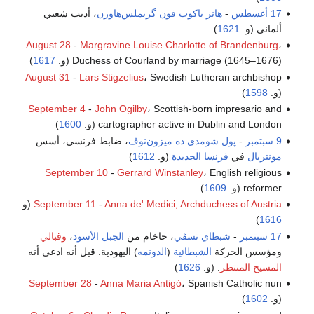
17 أغسطس
-
هانز ياكوب فون گريملس‌هاوزن
، أديب شعبي
ألماني (و.
1621
)
August 28
-
Margravine Louise Charlotte of Brandenburg
،
Duchess of Courland by marriage (1645–1676) (و.
1617
)
August 31
-
Lars Stigzelius
، Swedish Lutheran archbishop
(و.
1598
)
September 4
-
John Ogilby
، Scottish-born impresario and
cartographer active in Dublin and London (و.
1600
)
9 سبتمبر
-
پول شومدي ده ميزون‌نوڤ
، ضابط فرنسي، أسس
مونتريال
في
فرنسا الجديدة
(و.
1612
)
September 10
-
Gerrard Winstanley
، English religious
reformer (و.
1609
)
Anna de' Medici, Archduchess of Austria
-
September 11
(و.
)
1616
17 سبتمبر
-
شبطاي تسڤي
، حاخام من
الجبل الأسود
،
وقبالي
ومؤسس الحركة
الشبطائية
(
الدونمه
) اليهودية. قيل أنه ادعى أنه
المسيح المنتظر
. (و.
1626
)
September 28
-
Anna Maria Antigó
، Spanish Catholic nun
(و.
1602
)