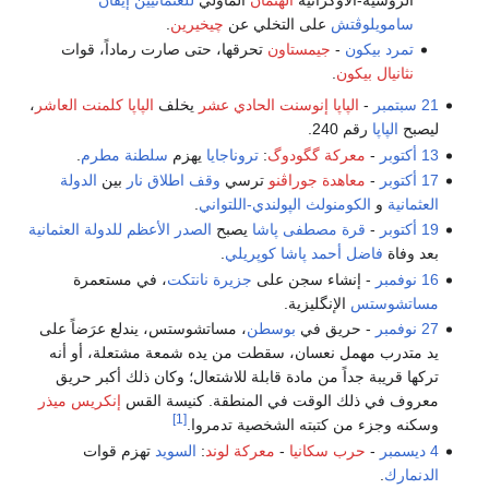
سامويلوڤتش
على التخلي عن
چيخيرين
.
تمرد بيكون
-
جيمستاون
تحرقها، حتى صارت رماداً، قوات
نثانيال بيكون
.
21 سبتمبر
-
الپاپا إنوسنت الحادي عشر
يخلف
الپاپا كلمنت العاشر
،
ليصبح
الپاپا
رقم 240.
13 أكتوبر
-
معركة گگودوگ
:
تروناجايا
يهزم
سلطنة مطرم
.
17 أكتوبر
-
معاهدة جوراڤنو
ترسي
وقف اطلاق نار
بين
الدولة
العثمانية
و
الكومنولث الپولندي-اللتواني
.
19 أكتوبر
-
قرة مصطفى پاشا
يصبح
الصدر الأعظم للدولة العثمانية
بعد وفاة
فاضل أحمد پاشا كوپريلي
.
16 نوفمبر
- إنشاء سجن على
جزيرة نانتكت
، في مستعمرة
مساتشوستس
الإنگليزية.
27 نوفمبر
- حريق في
بوسطن
، مساتشوستس، يندلع عرَضاً على
يد متدرب مهمل نعسان، سقطت من يده شمعة مشتعلة، أو أنه
تركها قريبة جداً من مادة قابلة للاشتعال؛ وكان ذلك أكبر حريق
معروف في ذلك الوقت في المنطقة. كنيسة القس
إنكريس ميذر
[1]
وسكنه وجزء من كتبته الشخصية تدمروا.
4 ديسمبر
-
حرب سكانيا
-
معركة لوند
:
السويد
تهزم قوات
الدنمارك
.