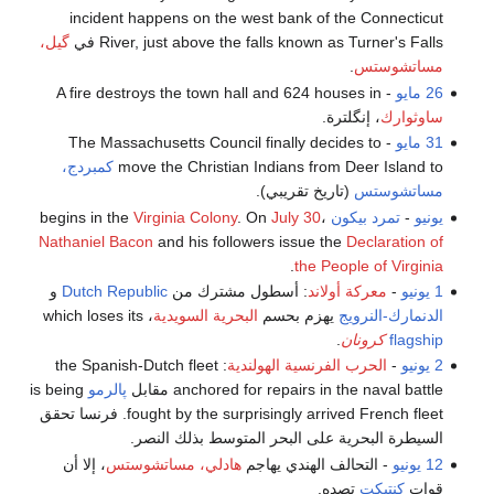
incident happens on the west bank of the Connecticut
River, just above the falls known as Turner's Falls في
گيل،
مساتشوستس
.
26 مايو
- A fire destroys the town hall and 624 houses in
ساوثوارك
، إنگلترة.
31 مايو
- The Massachusetts Council finally decides to
move the Christian Indians from Deer Island to
كمبردج،
مساتشوستس
(تاريخ تقريبي).
يونيو
-
تمرد بيكون
begins in the
،
July 30
. On
Virginia Colony
Nathaniel Bacon
and his followers issue the
Declaration of
.
the People of Virginia
1 يونيو
-
معركة أولاند
: أسطول مشترك من
Dutch Republic
و
الدنمارك-النرويج
يهزم بحسم
البحرية السويدية
، which loses its
flagship
كرونان
.
2 يونيو
-
الحرب الفرنسية الهولندية
: the Spanish-Dutch fleet
anchored for repairs in the naval battle مقابل
پالرمو
is being
fought by the surprisingly arrived French fleet. فرنسا تحقق
السيطرة البحرية على البحر المتوسط بذلك النصر.
12 يونيو
- التحالف الهندي يهاجم
هادلي، مساتشوستس
، إلا أن
قوات
كنتيكت
تصده.