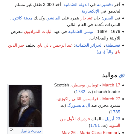
آخر
دڤشيرمه
في
الدولة العثمانية
: أخذ 3,000 طفل غير مسلم
ليخدموا في
الإنكشارية
.
في
الصين
: خان
تشاخار
يتمرد على
المانشو
، وكذلك
مدينة كانتون
.
التمردات تـُخمد في العام التالي.
1676 - 1689 -
تونس العثمانية
في عهد
البايات المراديون
تتعرض
للأوبئة والمجاعات.
قسنطينة
،
الجزائر العثمانية
:
عبد الرحمن دالي باي
يخلف
خير الدين
باي
والياً (باي)
.
مواليد
March 17
-
توماس بوسطن
، Scottish
church leader (ت.
1732
)
March 27
-
فرانسس الثاني راكوزي
،
متمرد مجري ضد
آل هابسبورگ
(ت.
)
1735
23 أبريل
- الملك
فردريك الأول من
السويد
(ت.
1751
)
روبرت والپول
May 26
-
Maria Clara Eimmart
،