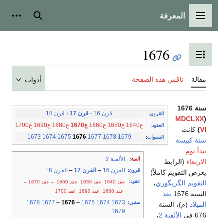
المعرفة
القائمة الرئيسية
بحث
أدوات
1676
تبديل عرض جدول المحتويات
مقالة
ناقش هذه الصفحة
أدوات
سنة 1676
قرن 16
·
قرن 17
·
قرن 18
القرون
:
MDCLXX
(
ع1640
ع1650
ع1660
ع1670
ع1680
ع1690
ع1700
العقود
:
VI
)
كانت
1673
1674
1675
1676
1677
1678
1679
السنوات
:
سنة كبيسة
تبدأ يوم
الألفية 2
ألفية
:
الاربعاء
(الرابط
القرن 16
–
القرن 17
–
القرن 18
قرون
:
يعرض التقويم كاملاً)
عقود
:
عقد 1640
عقد 1650
عقد 1660
–
عقد 1670
–
التقويم الگريگوري
،
عقد 1680
عقد 1690
عقد 1700
السنة 1676
بعد
1678
1677
–
1676
–
1675
1674
1673
سنين
:
الميلاد
(م)، السنة
1679
676 في
الألفية 2
،