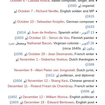
October 6
-
Claudia Rusca
، Italian composer, singer, and
organist (و.
1593
)
، English soldier and MP (و.
Richard Neville
-
October 7
)
1615
، German composer (و.
Sebastian Knüpfer
-
October 10
)
1633
13 أكتوبر
-
، Spanish artist (و.
Juan de Arellano
1614
)
، Flemish painter (و.
Simon de Vos
-
October 15
1603
)
26 أكتوبر
-
، Virginian colonist ومشعل
Nathaniel Bacon
تمرد
بيكون
(و. circa 1640s)
، French writer (و.
Jean Desmarets
-
October 28
1595
)
، Dutch theologian (و.
Gisbertus Voetius
-
November 1
)
1589
November 9
-
Allart Pieter van Jongestall
، Dutch jurist,
politician, and diplomat (و.
1612
)
، Chinese general (و.
Shang Kexi
-
November 12
1604
)
December 11
-
Roland Fréart de Chambray
، French writer
(و.
1606
)
، English politician (و.
William Morice
-
December 12
1602
)
، English poet (و.
Edward Benlowes
-
December 18
1603
)