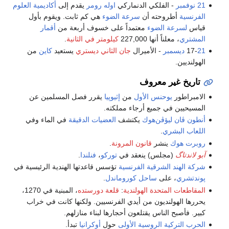
21 نوفمبر
- الفلكي الدنماركي
اوله رومر
يقدم إلى
أكاديمية العلوم
الفرنسية
أطروحته أن
سرعة الضوء
هي كم ثابت. ويقوم بأول
قياس
لسرعة الضوء
معتمداً على خسوف أربعة من
أقمار
المشتري
، معلناً أنها 227,000
كيلومتر في الثانية
.
21 ديسمبر
17-
- الأميرال
جان الثاني ديستري
يستعيد
كاين
من
الهولنديين.
تاريخ غير معروف
الامبراطور
يوحنس الأول
من
إثيوپيا
يقرر فصل المسلمين عن
المسيحيين في جميع أرجاء مملكته.
أنطون ڤان ليؤڤن‌هوك
يكتشف
العضيات الدقيقة
في الماء وفي
اللعاب البشري
.
روبرت هوك
ينشر
قانون المرونة
.
آبو لاندتاگ
(مجلس) ينعقد في
توركو
،
فنلندا
.
شركة الهند الشرقية الفرنسية
تؤسس قاعدتها الهندية الرئيسية في
پوندتشري
، على
ساحل كوروماندل
.
المقاطعات المتحدة الهولندية
:
قلعة دورستده
، المبنية في 1270،
يحررها الهولنديون من أيدي الفرنسيين. ولكنها كانت في خراب
كبير. فأصبح الناس يقتلعون أحجارها لبناء منازلهم.
الحرب التركية الروسية الأولى
حول
أوكرانيا
تبدأ.