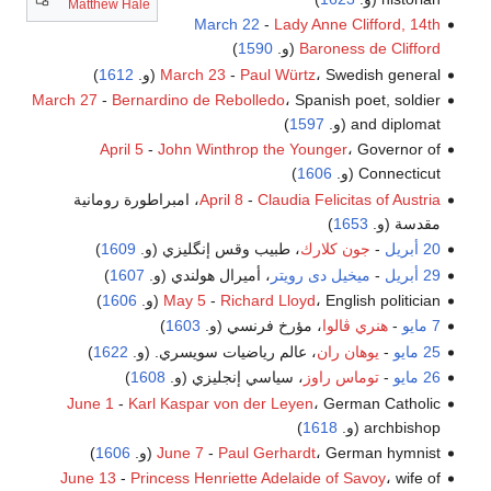
Matthew Hale
March 22
-
Lady Anne Clifford, 14th
Baroness de Clifford
(و.
1590
)
، Swedish general (و.
Paul Würtz
-
March 23
1612
)
March 27
-
Bernardino de Rebolledo
، Spanish poet, soldier
and diplomat (و.
1597
)
April 5
-
John Winthrop the Younger
، Governor of
Connecticut (و.
1606
)
Claudia Felicitas of Austria
-
April 8
، امبراطورة رومانية
مقدسة (و.
1653
)
20 أبريل
-
جون كلارك
، طبيب وقس إنگليزي (و.
1609
)
29 أبريل
-
ميخيل دى رويتر
، أميرال هولندي (و.
1607
)
، English politician (و.
Richard Lloyd
-
May 5
1606
)
7 مايو
-
هنري ڤالوا
، مؤرخ فرنسي (و.
1603
)
25 مايو
-
يوهان ران
، عالم رياضيات سويسري. (و.
1622
)
26 مايو
-
توماس راوز
، سياسي إنجليزي (و.
1608
)
June 1
-
Karl Kaspar von der Leyen
، German Catholic
archbishop (و.
1618
)
، German hymnist (و.
Paul Gerhardt
-
June 7
1606
)
June 13
-
Princess Henriette Adelaide of Savoy
، wife of