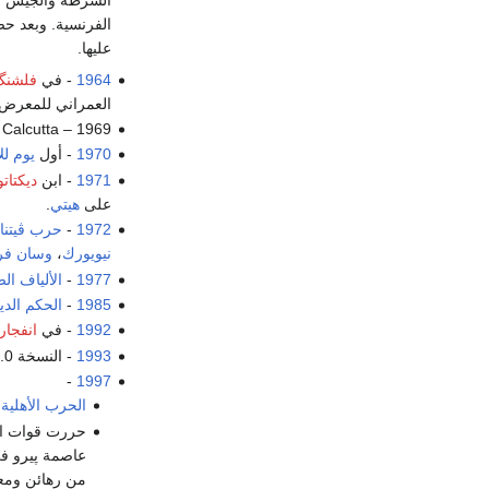
الفرنسية. وبعد حص
عليها.
1964
- في
فلشنگ 
العمراني للمعرض 
Calcutta.
1969 – The formation of the
1970
- أول
يوم ل
1971
- ابن
ديكتات
على
هيتي
.
1972
-
حرب ڤيتنا
نيويورك
،
وسان فر
1977
-
الألياف ال
1985
-
الحكم الد
1992
- في
انفجار
1993
- النسخة 1.0 من
-
1997
الحرب الأهلية 
حررت قوات ا
من رهائن ومعهم