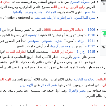
في
معركة قصيري
بين ثلاث جيوش استعمارية فرنسية، بقيادة
أميدي-فر
العرش
رابح الزبير بن فضل الله
، مصرع قائدي الطرفين، وهزيمة الفرنسي
تتقاسمها
القوى الاستعمارية،
المملكة المتحدة
وفرنسا
وألمانيا
.
تمرد الملاكمين
:
الامبراطورة الأرملة تسي‌شي
on of nations entered a
1906
-
الألعاب الاولمپية الصيفية 1906
، التي لم تُعتبر رسمياً جزءا من
ا
1910
- توقف "جريدة أبو نواس" الفكاهية
التونسية
التي يصدرها الشيخ سليمان 
1911
-
پراڤدا
، "صوت"
الحزب الشيوعي السوڤيتي
، تبدأ في الصدور في
1912
- تأسيس
جامعة تسينگ‌هوا
، أحد أرقي جامعات الصين.
1915
-
ح.ع.1
-
معركة إپر الثانية
: استخدمت ألمانيا
الغازات السامة
لأول
سمي غاز
الكلور
بالإپريت. انتظر الألمان اتجاه الريح المناسب فأطلقوا 
عبوة من الكلور. وفي خمس أو ثماني دقائق بلغت كميات الكلورالمنتشر 
ن فجوة طولها ثمانية كيلومترات على عمق عشرة كيلومترات. وبلغ عدد الذين
.
لمالية
:
الحكومة اليابانية
توقف الالتزامات المالية لثلاثة أسابيع للحد من
الهلع ا
ان
، التي استمرت يومين، انتصر فيها
عمر المختار
على
الإيطاليين
.
هدة صداقة بين
مصر
والعراق
وهي أول حلقة في سلسلة ربط مصر بالبلاد العربية
العالم العربي.