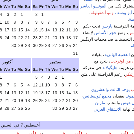
مشترك لكل من
ألفونسو العاشر
h
We
Tu
Mo
Su
Sa
Fr
Th
We
Tu
Mo
Su
ي
أبو يوسف
وبنو أشقيلولة
،
4
3
2
1
2
1
طة
.
1
10
9
8
7
9
8
7
6
5
4
3
ة الفرنسية
پاريس
تحت حكم
8
17
16
15
14
16
15
14
13
12
11
10
مس
، وضع
حجر الأساس
لإنشاء
5
24
23
22
21
23
22
21
20
19
18
17
لتحصينات ضد هجمات الإنگليز
30
29
28
30
29
28
27
26
25
24
م
.
31
ن
العصبة الهانزية
، بقيادة
 من اوترخت
، ينجح مع
سبتمبر
أكتوبر
 هزيمة
هليگولاند
في معركة
h
We
Tu
Mo
Su
Sa
Fr
Th
We
Tu
Mo
Su
تبكر
، زعيم القراصنة على متن
1
5
4
3
2
1
8
7
6
5
4
12
11
10
9
8
7
6
ذب
يوحنا الثالث والعشرون
5
14
13
12
11
19
18
17
16
15
14
13
وند
يعقدان
مجمع كونستانس
،
2
21
20
19
18
26
25
24
23
22
21
20
ن هوس
وانتخاب
مارتن
9
28
27
26
25
30
29
28
27
 نهاية
الانشقاق الغربي
.
أغسطس 7 في السنين الأخيرة