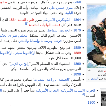
الثالث
بعرض جزء من الأعمال المرفوضة في ما سُمي
صالون
إعلان
ميرزا حسين علي
دعوته البهائية، وأنه الوريث الحقيقي
فرقة
البابية
. وقد ادعى البهاء النبوة ثم الألوهية.
1864
-
الكونگرس الأمريكي
يمرر
قانون العملة 1864
الذي أ
[3]
Trust
على كل
عملات الولايات المتحدة
.
1879
-
الخديوي اسماعيل
يصدر مرسوم تسوية الديون طبقاً للا
الأجنبيين، أتبعه في اليوم التالي بتشكيل
مجلس شورى الحكو
أصر، بمؤازرة
فرنسا
وبريطانيا
وإيطاليا
والمجر
، على إعادة ال
1889
- في وهج الظهيرة، الآلاف يهرعون ليضعوا أيديهم عل
1889
. وفي ساعات تتشكل مدينتا
اوكلاهوما سيتي، اوكلاهوما
10,000 نسمة لكل منهما.
1890
- استشهاد القائد المسلم الأمير "
رابح بن الزبير
" الذي أ
الفرنسيين بغزو مملكته والدخول إلى العاصمة "ديكوا".
س
تصور
-
1898
يگوريوس
ية في
البسفور
.
تأسيس "
الجمعية الزراعية المصرية
" بمبادرة مجموعة من كبار
الفلاح"، وكانت الجمعية تهدف إلى النهوض بالزراعة على أسس
الحرب الاسبانية الأمريكية
:
البحرية الأمريكية
تبدأ حصاراً على الموانئ
ال
[4]
اسبانية.
-
1900