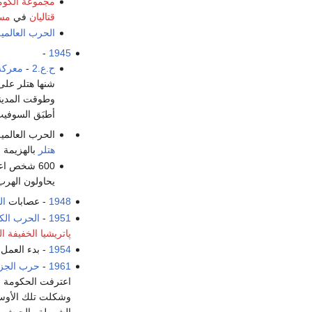
مجموعة الكوما
قتاليان
في
مسر
الحرب العالمية 
-
1945
ح.ع.2
-
معركة 
شنها هتلر على
وطوقت المدينة
أطبَق السوفيت
الحرب العالمية 
هتلر
بالهزيمة
600 شخص اعتقلهم
يحاولون الهرب. فقط 80 منهم تمكنوا من اله
1948
- عصابات
ال
1951
-
الحرب الك
پاتريشيا الخفيفة ال
1954
- بدء العمل
1961
-
حرب الجزا
اعترفت الحكومة ا
وشكلت تلك الأوسا
الشرطة والجيش ن