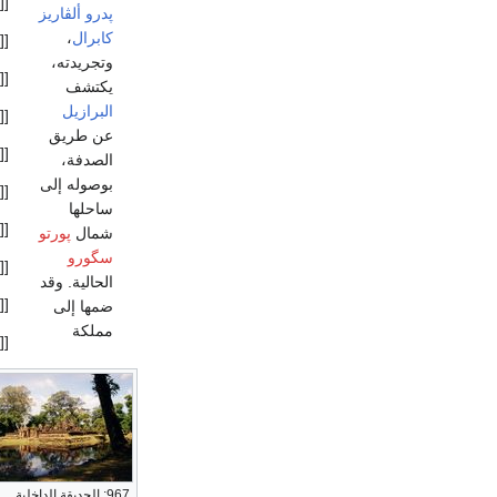
[[
پدرو ألڤاريز
كابرال
،
[[
وتجريدته،
[[
يكتشف
البرازيل
[[
عن طريق
[[
الصدفة،
بوصوله إلى
[[
ساحلها
[[
شمال
پورتو
سگورو
[[
الحالية. وقد
[[
ضمها إلى
مملكة
[[
967: الحديقة الداخلية