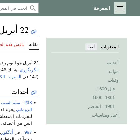
المعرفة
القائمة الرئيسية
22 أبريل
مقالة
ناقش هذه ال
المحتويات
أخف
أحداث
22 أبريل
هو اليوم رقم 219 من السنة ح
الگريگوري
مواليد
(147 في
السنوات الك
وفيات
قبل 1600
أحداث
1601–1900
238
-
سنة الست أ
1901 - الحاضر
الروماني
يجرم الا
أعياد ومناسبات
لتحريماته المتعط
اثنين من أعضائه،
967
- في
أنگكور
،
رونقاً في المنطقة