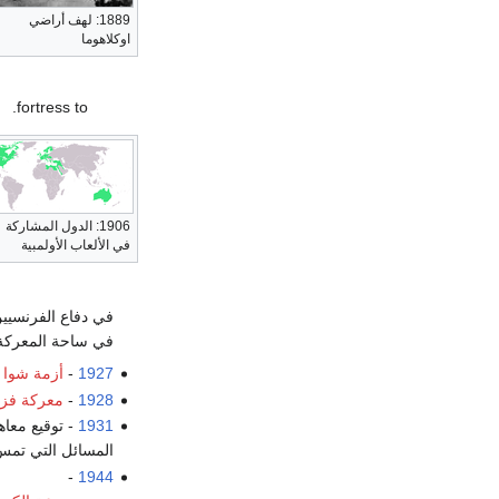
1889: لهف أراضي
اوكلاهوما
fortress to.
1906: الدول المشاركة
في الألعاب الأولمبية
في دفاع الفرنسيي
في ساحة المعركة
1927
-
أزمة شوا ا
1928
-
معركة فز
1931
- توقيع معا
المسائل التي تمس 
-
1944