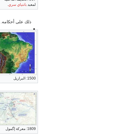
لمعبد
بانتياي سري
.
ذلك على أحكامه. ف
1500: البرازيل
1809: معركة إگمول