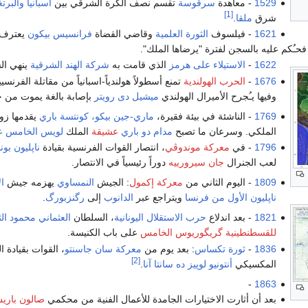
1529
- معاهدة
سرقوسة
تقسم نصف الكرة الشرقي بين
اسبانيا
والبرتغ
[1]
شرق
ملقا
.
1621
- فيلسوف
الثورة العلمية
وقاضي القضاة
فرانسيس بيكون
يعترف ب
حـُكم عليه بالسجن لفترة "يرضاها الملك".
1622
-
الاستيلاء على هرمز
الذي قامت به
شركة الهند الشرقية
ينهي ال
1676
-
الحرب الهولندية
تمنع أسطولاً هولندياً-اسبانياً من مقاتلة الفرنس
وفيها يـُجرح الأميرال الهولندي
ميشيل دى رويتر
بإصابة بالغة يموت من جرا
1769
- الناشئة في بيئة فقيرة،
ماري-جين بيكو، كونتسة باري
يقدمها زوج
الملكي. وسرعان ما تصبح
مدام دو باري
عشيقة
الملك
لويس الخامس 
1796
- في
معركة موندوڤي
، انتصار القوات الفرنسية بقيادة
ناپليون بون
لعب الجنرال
جان سيرورييه
دوراً رئيسياً في الانتصار.
1809
- اليوم الثاني من
معركة إكمول
: الجيش
النمساوي
يهزمه جيش
ال
ناپليون الأول من فرنسا
ويتراجع عبر
الدانوب
إلى
رگنزبورگ
.
1821
- بعد اندلاع
حرب الاستقلال اليونانية
، السلطان
العثماني
محمود الث
للقسطنطينية
گريگوريوس الخامس
على باب الكنيسة.
1836
-
ثورة تكساس
: بعد يوم من
معركة سان جاسنتو
، القوات بقيادة ا
[2]
المكسيكي
أنتونيو لوپيز ده سانتا آنا
.
-
1863
بعد أن أثارت الاختيارات الجامدة للأعمال الفنية من محكمي
صالون باري