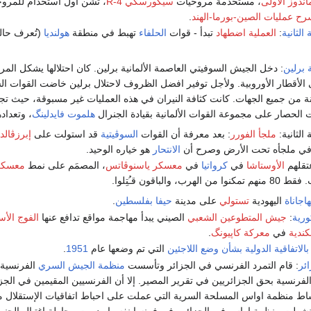
ندوز الأولى
، مستخدمة مروحيات
سيكورسكي R-4
، تشن أول استخدام للمرو
ح عمليات الصين-بورما-الهند
.
الثانية
:
العملية اضطهاد
تبدأ - قوات
الحلفاء
تهبط في منطقة
هولنديا
(تُعرف حالي
برلين
: دخل الجيش السوفيتي العاصمة الألمانية برلين. كان احتلالها يشكل الم
 الأقطار الأوروبية. ولأجل توفير افضل الظروف لاحتلال برلين خاضت القوات الس
 من جميع الجهات. كانت كثافة النيران في هذه العمليات غير مسبوقة، حيث تجا
 الحصار على مجموعة القوات الألمانية بقيادة الجنرال
هلموت فايدلينگ
، وتعداده
الثانية:
ملجأ الفورر
: بعد معرفة أن القوات
السوڤيتية
قد استولت على
إبرزڤالد
 في ملجأه تحت الأرض وصرح أن
الانتحار
هو خياره الوحيد.
الأوستاشا
في
كرواتيا
في
معسكر ياسنوڤاتس
، المصمَم على نمط
معسكرا
رب، والباقون قـُتِلوا.
هاجاناة
اليهودية
تستولي
على مدينة
حيفا
بفلسطين
.
ورية
:
جيش المتطوعين الشعبي
الصيني يبدأ مهاجمة مواقع تدافع عنها
الفوج الأ
كندية
في
معركة كاپيونگ
.
بالاتفاقية الدولية بشأن وضع اللاجئين
التي تم وضعها عام
1951
.
ئر
: قام التمرد الفرنسي في الجزائر وتأسست
منظمة الجيش السري
الفرنسية 
لفرنسية بحق الجزائريين في تقرير المصير. إلا أن الفرنسيين المقيمين في ال
ط منظمة اواس المسلحة السرية التي عملت على احباط اتفاقيات الإستقلال م
شطت منظمة اواس في الجزائر وفي فرنسا نفسها ودبرت محاولة اغتيال الجن