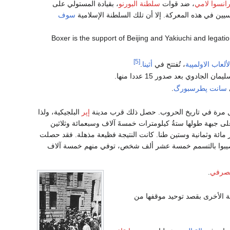
انسوا لامي
، ضد قوات
سلطنة البورنو
، بقيادة المستولي على
ين في هذه المعركة. إلا أن تلك السلطنة الإسلامية
سوف
Boxer is the support of Beijing and Yakiuchi and legati
[5]
لألعاب الاولمپية
، تُفتتح في
أثينا
.
الجادوي بعد صدور 15 عددا منها.
سانت پطرسبورگ
.
 مرة في تاريخ الحروب. حصل ذلك قرب مدينة
إپر
البلجيكية، ولذا
على جبهة طولها ستةُ كيلومترات خمسةَ آلاف وسبعمائة وثلاثين
مائة وثمانية وستين طنا. كانت النتيجة فظيعة مذهلة. فقد حصلت
 أصيبوا بالتسمم خمسة عشر ألف شخص، توفي منهم خمسة آلاف
لمصرفي
.
 الأخرى بقصد توحيد موقفها من