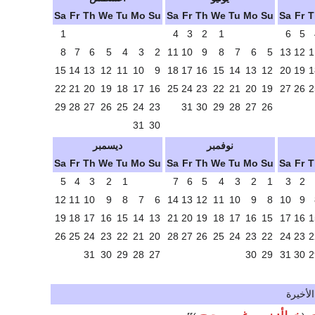
Sa
Fr
Th
We
Tu
Mo
Su
Sa
Fr
Th
We
Tu
Mo
Su
Sa
Fr
T
1
4
3
2
1
6
5
8
7
6
5
4
3
2
11
10
9
8
7
6
5
13
12
1
15
14
13
12
11
10
9
18
17
16
15
14
13
12
20
19
1
22
21
20
19
18
17
16
25
24
23
22
21
20
19
27
26
2
29
28
27
26
25
24
23
31
30
29
28
27
26
31
30
نوفمبر
ديسمبر
Sa
Fr
Th
We
Tu
Mo
Su
Sa
Fr
Th
We
Tu
Mo
Su
Sa
Fr
T
5
4
3
2
1
7
6
5
4
3
2
1
3
2
12
11
10
9
8
7
6
14
13
12
11
10
9
8
10
9
19
18
17
16
15
14
13
21
20
19
18
17
16
15
17
16
1
26
25
24
23
22
21
20
28
27
26
25
24
23
22
24
23
2
31
30
29
28
27
30
29
31
30
2