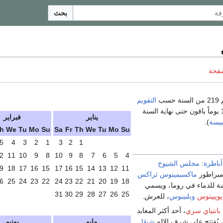
بحث
صفحة
سب
التقويم
. هنالك 146 بوماً باقون حتى نهاية السنة
يناير
فبراير
بيسة
).
h
We
Tu
Mo
Su
Sa
Fr
Th
We
Tu
Mo
Su
5
4
3
2
1
3
2
1
2
11
10
9
8
10
9
8
7
6
5
4
باطرة
:
مجلس الشيوخ
9
18
17
16
15
17
16
15
14
13
12
11
مبراطور
ماكسيمينوس ثراكس
6
25
24
23
22
24
23
22
21
20
19
18
شة للدماء في روما، ويسمي
31
30
29
28
27
26
25
پوپيينوس
وبلبينوس
، للعرش.
بانتياي سري
، أحد أكثر المعابد
، يُفتتح على شرف الإله
شيڤا
.
مايو
يونيو