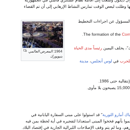
لها وظلت لبعض الوقت تمارس النشاط الإرهابي إلى أن تم القضاء
المسؤول عن اجراءات التخطيط
Comm
"، يحلف اليمين
رئيساً مدى الحياة
1964:
المعرض العالمي
بنيويورك
لحرب
في
لوس أنجلس
،
مدينة
الية حتى 1986.
ك أمارو الثورية
" قد استولوا على مبنى السفارة اليابانية في
مائة رهينة وزعموا بأنهم فخخوا المبنى استعدادا لتفجيره في أية لحظة بمن فيه
 وما لم يتم وقف الإصلاحات اللبرالية الجارية في إقتصاد البلاد.