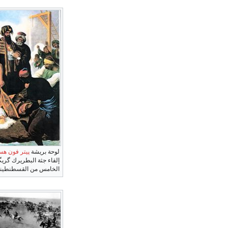
لوحة بريشة
پيتر فون ه
إلقاء جثة البطريرك گر
الخامس من القسطنطين