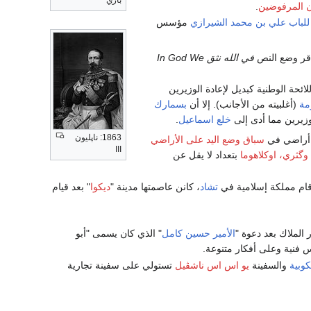
باري
 المرفوضين
.
للباب علي بن محمد الشيرازي
مؤسس
قر وضع النص
في الله نثق In God We
ئحة الوطنية كبديل لإعادة الوزيرين
مة
(أغلبيته من الأجانب). إلا أن
بسمارك
وزيرين مما أدى إلى
خلع اسماعيل
.
1863: ناپليون
ى أراضي في
سباق وضع اليد على الأراضي
III
وگثري، اوكلاهوما
بتعداد لا يقل عن
قام مملكة إسلامية في
تشاد
، كانن عاصمتها مدينة "
ديكوا
" بعد قيام
 الملاك بعد دعوة "
الأمير حسين كامل
" الذي كان يسمى "أبو
 فنية وعلى أفكار متنوعة.
كوبية
والسفينة
يو اس اس ناشڤيل
تستولي على سفينة تجارية