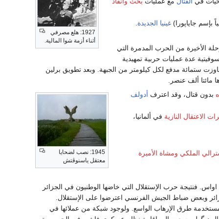
حيات في
القتال
مع عمليات
بحث وانقاذ
اً بإسم جاياپورا)
غينيا الجديدة
.
1927: هلع مصرفي
أثناء أزمة شوا المالية.
رحلة الأخيرة من الحرب المدمرة التي
وفيتية عدة عمليات حربية تمهيدية
وزت ستمائة مدفع لكل كيلومتر من الجبهة. وبعد تطويق برلين
ا مائتا ألف عنصر.
ه
بدون قتال، وقد اعترف
أدولف
ت الاعتقال النازية
في ألمانيا،
1945: نصب لضحايا
سترالي الملكي
ومشاة الأميرة
معتقل ياسنوڤتش
اواس. فنتيجة حرب الإستقلال التي خاضها الوطنيون في الجزائر
جزائر وبعض ضباط الجيش الفرنسي اعترضوا على الإستقلال.
ستخدمة طرق الإرهاب الواسع. ولوجود شبكة من عملائها في
رال ديگول وسعت إلى اقامة نظام عسكري فاشي في الجمهورية