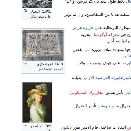
ال
بخط طول يبعد 297.5 فرسخ أو 17°
1401: الانتصار
تلقيه هدايا من المتقاضين، وإن لم يؤثر
على شتورتبكر
سيطرة البرتغالية على
جزيرة هرمز
.
يين في
معركة أوگوستا
البحرية.
ئها بعد أيام.
ها بشهادة ميلاد مزورة إلى القصر
عشر
.
اپرت
، على جيش
پيدمونت
. وقد
1418: لوح تذكاري
لمجمع كونستانس
امبراطورية الفرنسية الأولى
، بقيادة
اني
يأمر بشنق
البطريرك المسكوني
لجنرال
سام هيوستن
تأسر الجنرال
1769: مدام دو
س
انتقادات صاخبة، قام الامبراطور
ناپليون