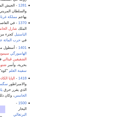
1281
- الجيش ال
والسلطان المرين
يهاجم
مملكة غرنا
1370
- في العاصم
الملك
شارل الخا
الباستيل
كجزء من ا
في
حرب المائة عا
1401
- أسطول م
الهامبورگي
سيمون
الشقيقين ڤيتالي
في
بحرية، وأسر
شتور
سفينة العلم
"كوه".
1418
-
الپاپا الكا
والامبراطور
سگسم
الذي يقرر حرق
يا
الخامس
، وكان ذلك
-
1500
البحار
البرتغالي