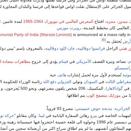
ول الجزائر على الإستقلال نقلت اواس قواعدها إلى فرنسا والبلدان المجاورة 
ميدوز، منتزه
، افتتاح
المعرض العالمي في نيويورك 1964-1965
لمدة عامين. 
العالمي كان مخطط المدينة،
روبرت موزس
.
unist Party of India (Marxist-Leninist)
is announced at a mass rally in 
[6]
لأرض
يُحتفل به.
ور هيتي
الراحل
فرانسوا دوڤالييه
،
جان-كلود دوڤالييه
، بالمعروف بإسم "بيبي دوك
م
: تصاعد وتيرة القصف
الأمريكي
في
ڤيتنام
يؤدي إلى خروج
مظاهرات مضادة ل
انسيسكو
.
ضوئية
تُستخدم لأول مرة لحمل إشارات
هاتف
حية.
يمقراطي الثالث
في
السودان
وتولي
الجزولي دفع الله
رئاسة الوزراء للحكومة الإنتق
في
گوادالاهارا
، المكسيك، 206 شخص يلقون مصرعهم، ونحو 500 يُجرحون، و 15,000 يصبحون بلا مأوى.
موزايك
متصفح الوب
يتم اطلاقها.
الجزائرية
:
مذبحة حوش خميستي
: مصرع 93 قروياً.
لمهمات الخاصة في
پيرو
رهائن السفارة اليابانية في
ليما
. وكان مقاتلو "
حركة توبا
عاصمة پيرو في ديسمبر عام 1996 وحولوه الى قلعة حصينة احتجزوا فيها خمس
 المقاتلون أنفسهم، ما لم يتم اطلاق سراح اكثر من أربعمائة سجين من أنصارهم،