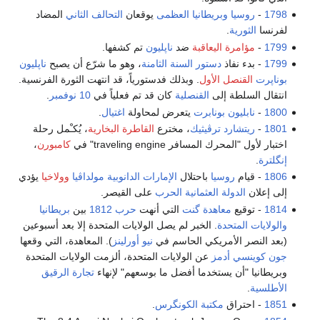
1798
-
روسيا
وبريطانيا العظمى
يوقعان
التحالف الثاني
المضاد
لفرنسا
الثورية
.
1799
-
مؤامرة اليعاقبة
ضد
ناپليون
تم كشفها.
1799
- بدء نفاذ
دستور السنة الثامنة
، وهو ما شرّع أن يصبح
ناپليون
بوناپرت
القنصل الأول
. وبذلك فدستورياً، قد انتهت الثورة الفرنسية.
انتقال السلطة إلى
القنصلية
كان قد تم فعلياً في
10 نوفمبر
.
1800
-
نابليون بونابرت
يتعرض لمحاولة
اغتيال
.
1801
-
ريتشارد ترڤيثيك
، مخترع
القاطرة البخارية
، يُكـْمل رحلة
اختبار لأول "المحرك المسافر traveling engine" في
كامبورن
،
إنگلترة
.
1806
- قيام
روسيا
باحتلال
الإمارات الدانوبية
مولداڤيا
وولاخيا
يؤدي
إلى إعلان
الدولة العثمانية
الحرب
على القيصر.
1814
- توقيع
معاهدة گنت
التي أنهت
حرب 1812
بين
بريطانيا
والولايات المتحدة
. الخبر لم يصل الولايات المتحدة إلا بعد أسبوعين
(بعد النصر الأمريكي الحاسم في
نيو أورلينز
). المعاهدة، التي وقعها
جون كوينسي أدمز
عن الولايات المتحدة، ألزمت الولايات المتحدة
وبريطانيا "أن يستخدما أفضل ما بوسعهم" لإنهاء
تجارة الرقيق
الأطلسية
.
1851
- احتراق
مكتبة
الكونگرس
.