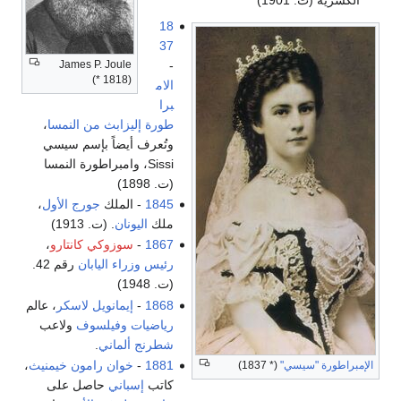
18
37
-
James P. Joule
(* 1818)
الام
برا
طورة إليزابث من النمسا
،
وتُعرف أيضاً بإسم سيسي
Sissi، وامبراطورة النمسا
(ت. 1898)
1845
- الملك
جورج الأول
،
ملك
اليونان
. (ت. 1913)
1867
-
سوزوكي كانتارو
،
رئيس وزراء اليابان
رقم 42.
(ت. 1948)
1868
-
إيمانويل لاسكر
، عالم
رياضيات
وفيلسوف
ولاعب
شطرنج
ألماني
.
1881
-
خوان رامون خيمنيث
،
الإمبراطورة "سيسي"
(* 1837)
كاتب
إسباني
حاصل على