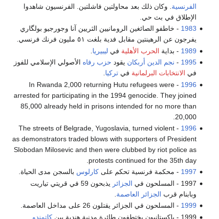
الفرنسية
. وكان ذلك بعد محاولتين فاشلتين. الفرنسيون شاهدوا
الإطلاق في بث حي.
1983
- ‬خاطفو الصائغين الرومانيين الثريين آنا وجورجيو بولگاري
يفرجون عن الرهينتين مقابل فدية بلغت ٥١ ‬مليون فرنك فرنسي.
1989
- بداية
الحرب الأهلية
في
ليبيريا
.
1995
-
نجم الدين أربكان
يقود
حزب رفاه
الأصولي الإسلامي للفوز
في
الانتخابات البرلمانية
في
تركيا
.
- In Rwanda 2,000 returning Hutu refugees were
1996
arrested for participating in the 1994 genocide. They joined
85,000 already held in prisons intended for no more than
20,000.
- The streets of Belgrade, Yugoslavia, turned violent
1996
as demonstrators traded blows with supporters of President
Slobodan Milosevic and then were clubbed by riot police as
protests continued for the 35th day.
1997
- محكمة فرنسية تحكم على
كارلوس
بالسجن مدى الحياة.
1997 - المسلحون في
الجزائر
يذبحون 59 في قريتي تياريت
وبابنام قرب
الجزائر العاصمة
.
1999
- المسلحون في الجزائر يقتلون 26 على مداخل العاصمة.
1999 - باكستانيون يختطفون طائرة مدنية هندية بين
كاتمندو