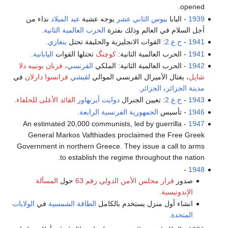
opened.
1939
- البابا
بيوس الثاني عشر
يوجه عشية
عيد الميلاد
نداء من
أجل السلام في العالم وذلك بفترة
الحرب العالمية الثانية
.
1941
-
ح.ع.2
: القوات الانجليزية والحليفة تحتل
بنغازي
.
1941
- الحرب العالمية الثانية:
كوچنگ
تحتلها القوات
اليابانية
.
1942
- الحرب العالمية الثانية: الملكي
الفرنسي
،
فرنان بونييه دلا
شاپل
، يغتال الأميرال الفرنسي الموالي
لڤيشي
فرانسوا دارلان
في
مدينة الجزائر
،
الجزائر
.
1943
- ‬
ح.ع.2
: تعيين الجنرال
دوايت أيزنهاور
القائد الأعلى للحلفاء
.
1946
- تأسيس
الجمهورية الفرنسية الرابعة
.
- An estimated 20,000 communists, led by guerrilla
1947
General Markos Vafthiades proclaimed the Free Greek
Government in northern Greece. They issue a call to arms
to establish the regime throughout the nation.
-
1948
صدور
قرار مجلس الأمن الدولي رقم 63
حول
المسألة
الإندونيسية
.
‬انشاء أول منزل يستخدم بالكامل
الطاقة الشمسية
في
الولايات
المتحدة
.