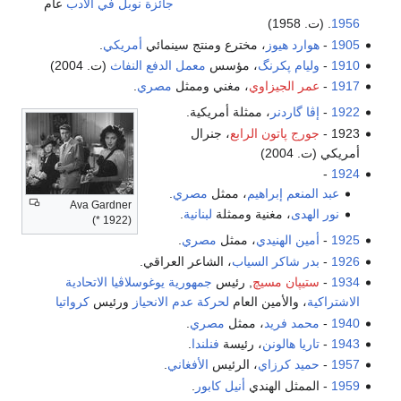
جائزة نوبل في الأدب
عام
1956
. (ت. 1958)
1905
-
هوارد هيوز
، مخترع ومنتج سينمائي
أمريكي
.
1910
-
وليام پكرنگ
، مؤسس
معمل الدفع النفاث
(ت. 2004)
1917
-
عمر الجيزاوي
، مغني وممثل
مصري
.
1922
-
إڤا گاردنر
، ممثلة أمريكية.
1923 -
جورج پاتون الرابع
، جنرال
أمريكي (ت. 2004)
-
1924
عبد المنعم إبراهيم
، ممثل
مصري
.
Ava Gardner
نور الهدى
، مغنية وممثلة
لبنانية
.
(* 1922)
1925
-
أمين الهنيدي
، ممثل
مصري
.
1926
-
بدر شاكر السياب
، الشاعر العراقي.
1934
-
ستيپان مسيچ
, رئيس
جمهورية يوغوسلاڤيا الاتحادية
الاشتراكية
، والأمين العام
لحركة عدم الانحياز
ورئيس
كرواتيا
1940
-
محمد فريد
، ممثل
مصري
.
1943
-
تاريا هالونن
، رئيسة
فنلندا
.
1957
-
حميد كرزاي
، الرئيس
الأفغاني
.
1959
- الممثل الهندي
أنيل كابور
.