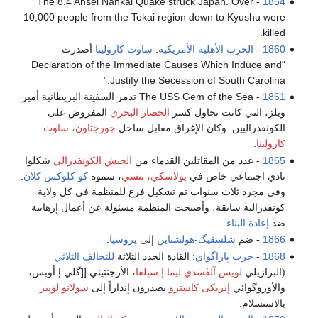
- The 8.4 Ansei Nankai Quake struck Japan. Over
1854
10,000 people from the Tokai region down to Kyushu were
killed.
1860
-
الحرب الأهلية الأمريكية
:
ساوث كارولينا
أصدرت
“Declaration of the Immediate Causes Which Induce and
Justify the Secession of South Carolina.”
1861
- The USS Gem of the Sea تدمر السفينة البريطانية أمير
ويلز، التي كانت تحاول كسر
الحصار البحري
المفروض على
الكونفدراليين. وكان الإغراق مقابل ساحل
جورجتاون، ساوث
كارولينا
.
1865
- عدد من المقاتلين القدماء من
الجيش الكونفدرالي
شكلوا
نادي اجتماعي خاص في
پولاسكي، تنسي
، سموه
كو كلوكس كلان
.
وفي مجرد ثلاث سنوات تم تشكيل فرع للمنظمة في كل ولاية
كونفدرالية سابقة، وأصبحت المنظمة مسئولة عن أعمال إرهابية
ضد
إعادة البناء
.
1866
- ضم
شلسڤيگ-هولشتاين
إلى
پروسيا
.
1868
-
حرب پاراگواي
: القادة الجدد الثلاثة
للتحالف الثلاثي
(البرازيلي
لويس آلڤسدي ليما إ سيلڤا
، الأرجنتيني [[گلي إ أوبس،
والأوروگوائي
إنريكى كاسترو
يصدرون إنذاراً إلى
سولانو لوپيز
بالاستسلام.