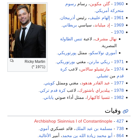
1960
-
گلن مكوين
، رسام
رسوم
متحركة
أمريكي
.
1961
-
إلهام علييف
، رئيس
أذربيجان
.
1969
-
إد ميلباند
، سياسي
بريطاني
.
-
1970
نهال مشرف
، لاعبة
تنس الطاولة
المصرية.
أموري نولاسكو
، ممثل
پورتوريكي
.
1971
-
ريكي مارتن
، مغني
بورتوريكي
.
Ricky Martin
(* 1971)
1974
-
مارتشيلو سالاس
، لاعب
كرة
قدم
من
تشيلي
.
1977
-
عبد القادر هدهود
، مغني وممثل
كويتي
.
1978
-
ييلديراي باشتورك
، لاعب
كرة قدم
تركي
.
1982
-
تتسيا كاكيهارا
، ممثل أداء صوتي
ياباني
.
وفيات
Archbishop Sisinnius I of Constantinople
-
427
738
-
مسلمة بن عبد الملك
، قائد عسكري
أموي
.
864
-
أبو محمد زيادة الله بن محمد
، أمير
الأغالبة
.