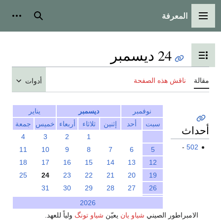
المعرفة
القائمة الرئيسية
بحث
أدوات
24 ديسمبر
تبديل عرض جدول المحتويات
مقالة
ناقش هذه الصفحة
أدوات
نوفمبر
ديسمبر
يناير
سبت
أحد
إثنين
ثلاثاء
أربعاء
خميس
جمعة
أحداث
4
3
2
1
-
502
11
10
9
8
7
6
5
18
17
16
15
14
13
12
25
24
23
22
21
20
19
31
30
29
28
27
26
2026
الامبراطور الصيني
شياو يان
يعيّن
شياو تونگ
ولياً للعهد.