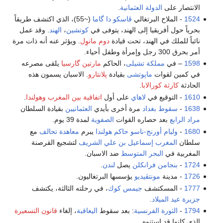
الانتصار على
الدولة العثمانية
.
1524
- الملاح البرتغالي
ڤاسكو دا گاما
(~55)، الذي اكتشف طريقاً
بحرياً حول أفريقيا إلى الهند، يتوفى في
كوتشين
،
الهند
. وقد عمل
نائباً للملك في الهند، تحت قيادة
دوم مانوِل
. ويؤثر عنه أنه ذات مرة
أمر بحرق 300 رجل وإمرأة وطفل أحياء.
1598
– في
مملكة تشيلى
، الحاكم
مارتين گارسيا
يلقى مصرعه
في كمين لقوات
ماپوتشى
بقيادة
پلانتارو
. الاسبان يسمون هذه
الحادثة
كارثة كورالابا
.
1610
- التوقيع في
لاهاي
على أول
اتفاقية بين المغرب وهولندا
.
1638
-
سقوط بغداد
مرة أخرى بأيدي
العثمانيين
بقيادة السلطان
مراد الرابع
بعد حصاره القوات
الصفوية
لمدة 39 يوم.
1680
-
وليام أورنج-ناسو
حاكم
هولندا
يبرم
معاهدة تحالف
مع
سلطان
المغرب
إسماعيل بن علي الشريف
لتشجيع القرصنة
المغربية في
البحر المتوسط
ضد الاسبان.
1724
-
بنجامن فرانكلن
يصل
لندن
.
1726
- مدينة
مونتڤيديو
يؤسسها البرتغاليون.
1777
- المسكتشف
جيمس كوك
، في رحلته الثالثة، يكتشف
جزيرة عيد الميلاد
.
1794
-
الثورة الفرنسية
: بعد سقوط
اليعاقبة
، إلغاء
قانون التسعيرة
الذي كانوا قد استنوه.