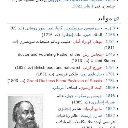
ستسري في
1 يناير
2021
.
مواليد
3 ق.م.
-
سرڤيوس سولپيكيوس گالبا
،
امبراطور روماني
(ت. 69)
1166
- الملك
جون
، ملك
إنجلترا
. (ت. 1216(
1724
-
يوهان كونراد أمان
، طبيب وعالم طبيعيات سويسري (ت.
1811)
1745
-
بنجامن رش
, doctor and Founding Father of the
United States (ت. 1813)
1754
-
جورج كراب
, British poet and naturalist (ت. 1832)
1761
-
جان-لوي پون
، فلكي فرنسي (ت. 1831)
1784
-
Grand Duchess Elena Pavlovna of Russia
(ت. 1803)
1809
-
كيت كارسون
، كشاف
أمريكي
.
1818
-
جيمس پرسكوت جول
، عالم
فيزياء
إنجليزي
(ت. 1889)
1822
-
ماثيو أرنولد
، شاعر
إنجليزي
.
1822
-
شارل إرميت
، عالم
رياضيات
فرنسي أوجد حلا لتكاملات المعادلات
الكسرية (ت. 1901)