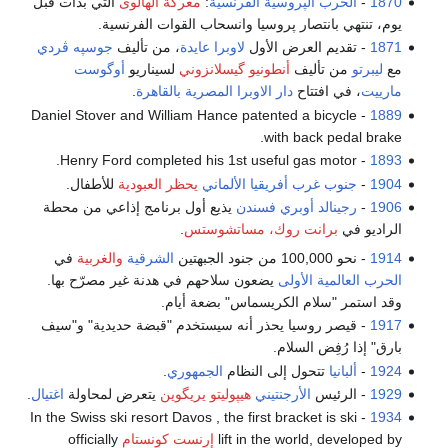
1870
-
الحرب الپروسية الفرنسية
:
معركة الهالوى
التي بدأت قبل
يوم، تنتهي بانتصار پروسيا وانسحاب القوات الفرنسية.
1871
- تقديم العرض الأول
لاوبرا عايدة
، من تأليف
جوسپه ڤردي
مع
ليبرتو
من تأليف
أنطونيو گيسلانزوني
لسيناريو
أوگوست
مارييت
، في افتتاح
دار الاوبرا المصرية
بالقاهرة
.
- Daniel Stover and William Hance patented a bicycle
1889
with back pedal brake.
- Henry Ford completed his 1st useful gas motor.
1893
1904
-
جنوب غرب أفريقيا الألماني
يحظر العبودية
للأطفال.
1906
-
رجينالد أوبري فسندن
يذيع أول برنامج إذاعي من محطة
الراديو في
برانت روك، مساتشوستس
.
1914
- نحو 100,000 من جنود الجبهتين
الشرقية
والغربية
في
الحرب العالمية الأولى
يضعون سلاحهم في هدنة غير مصرّح بها.
وقد استمر "سلام الكريسماس" بضعة أيام.
1917
- قيصر روسيا يحذر أنه سيستخدم "قبضة حديدية" و"سيف
بارق" إذا رُفِض السلام.
1924
-
ألبانيا
تتحول إلى النظام
الجمهوري
.
1929
- الرئيس
الأرجنتيني
هيپوليتو يريگوين
يتعرض لمحاولة
اغتيال
.
- In the Swiss ski resort Davos , the first bracket is ski
1934
lift in the world, developed by
إرنست كونستام
officially