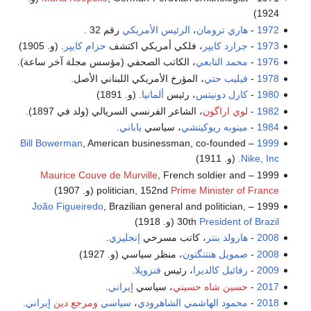
1924)
1972
-
هاري ترومان
،
الرئيس الأمريكي
رقم 32 .
1973
-
جرارد كايپر
، فلكي أمريكي اكتشف
حزام كايپر
. (و. 1905)
1976
-
محمد التابعي
، الكاتب الصحفي (مؤسس مجلة آخر ساعة).
1978
-
فيليب حتي
، المؤرخ الأمريكي اللبناني الأصل.
1980
-
كارل دونيتس
، رئيس
ألمانيا
. (و. 1891)
1982
- ‬
‬لوي ‬اراگون
، الشاعر الفرنسي ‬السريالي (‬ولد في 1897).‬
1984
-
مينوبه ريوكيتشي
، سياسي
ياباني
.
Bill Bowerman
, American businessman, co-founded
–
1999
Nike, Inc.
(و. 1911)
Maurice Couve de Murville
, French soldier and
1999 –
Prime Minister of France
politician, 152nd
(و. 1907)
João Figueiredo
, Brazilian general and politician,
1999 –
President of Brazil
30th
(و. 1918)
2008
-
هارولد بنتر
، كاتب مسرحي
إنجليزي
.
2008
-
صمويل هنتنگتون
، منظر سياسي (و. 1927)
2009
-
رفائيل كالديرا
، رئيس
فنزويلا
.
2017
-
حسين شاه حسيني
، سياسي
إيراني
.
2018
-
محمود الهاشمي الشاهرودي
،
سياسي
ومرجع دين
إيراني
.