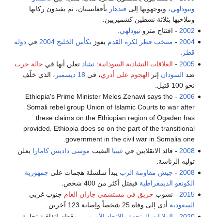
ونيودلهي
، ويوجهونها إلى
قندهار
بأفغانستان، ثم يفتدون ركابها
وملاحيها بثلاثة نشطين كشميريين.
2002
- افتتاح مترو
نيودلهي
.
2004
-
منتخب قطر لكرة القدم
يفوز
بكأس الخليج 2004
في
دولة
قطر
.
2005
-
العلاقات التشادية السودانية
:
تشاد
تعلن أنها في
حالة حرب
ضد
السودان
إثر
الهجوم على أدري
، في
18 ديسمبر
، الذي خلّف
نحو 100 قتيل.
- Ethiopia's Prime Minister Meles Zenawi says the
2006
Somali rebel group Union of Islamic Courts to war after
these claims on the Ethiopian region of Ogaden has
provided. Ethiopia does so on the part of the transitional
government in the civil war in Somalia one.
2008
- قائد الانقلابين في
غينيا
النقيب
موسى داديس كامارا
يعلن
توليه الرئاسة.
2008
-
جيش مقاومة الرب
يبدأ سلسلة هجمات على
جمهورية
الكونغو الديمقراطية
فيقتل أكثر من 400 شخص.
2015
- نشوب
حريق في مستشفى جازان العام
جنوب غربي
السعودية
أدى إلى وفاة 25 شخصاً وإصابة 123 آخرين.
2020
-
الولايات المتحدة
والاتحاد الأوروپي
يوقعان اتفاقية تجارة،