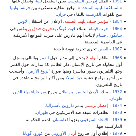
1951
- الملك
إدريس السنوسي
يعلن استقلال
ليبيا
، وأطلق عليها
«
المملكة الليبية المتحدة
». توقيع اتفاقية عسكرية بين
فرنسا
وليبيا
تتيح للقوات
الفرنسية
بالبقاء في
فزان
.
1954
-
مؤتمر جنيڤ للهند الصينية
: الإعلان عن استقلال
لاوس
.
1964
-
حرب ڤيتنام
: عملاء
ڤيت كونگ
يفجرون فندق برينكس
في
سايگون
,
ڤيتنام
لإثبات أنهم قادرين على ضرب المواقع الأمريكية
في العاصمة المحصنة.
1967
-
الصين
تجري تجربة نووية ناجحة.
1968
- طاقم
أبولو 8
يدخل إلى مدار حول
القمر
وبالتالي يسجل
أول محاولة في تاريخ الإنسان، دار الطاقم 10 مدارات حول القمر
وبثها التلفزيون بصور مباشرة ومنها صورة "
بزوغ الأرض
". وأصبحت
من أشهر برامج عشية
عيد الميلاد
ومن أكثر البرامج مشاهدة في
تاريخ التلفزيون.
1972
- ملك
الأردن
الحسين بن طلال
يتزوج من
علياء بهاء الدين
طوقان
.
1974
-
إعصار تريسي
يدمر
داروين
بأستراليا
.
1978
- ‬تظاهرات عنيفة ضد الامريكيين في
طهران
.
1979
-
الاتحاد السوفيتي
يغزو
أفغانستان
، لدعم الحكومة
الماركسية فيها.
1979
- إطلاق أول صاروخ
أريان
الأوروبي
من
كورو
،
گويانا