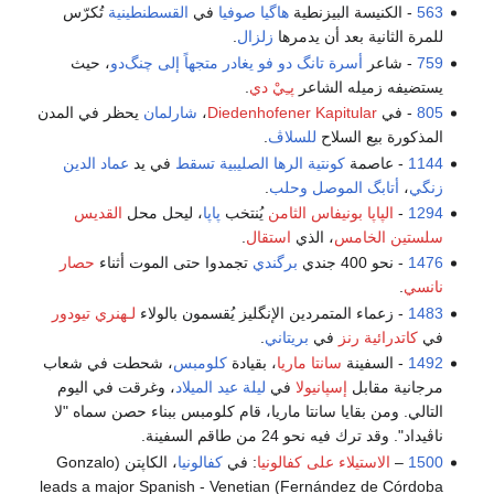
563
- الكنيسة البيزنطية
هاگيا صوفيا
في
القسطنطينية
تُكرّس
للمرة الثانية بعد أن يدمرها
زلزال
.
759
- شاعر
أسرة تانگ
دو فو
يغادر متجهاً إلى
چنگ‌دو
، حيث
يستضيفه زميله الشاعر
پـِيْ دي
.
805
- في
Diedenhofener Kapitular
،
شارلمان
يحظر في المدن
المذكورة بيع السلاح
للسلاڤ
.
1144
- عاصمة
كونتية الرها
الصليبية
تسقط
في يد
عماد الدين
زنگي
،
أتابگ
الموصل
وحلب
.
1294
-
الپاپا بونيفاس الثامن
يُنتخب
پاپا
، ليحل محل
القديس
سلستين الخامس
، الذي
استقال
.
1476
- نحو 400 جندي
برگندي
تجمدوا حتى الموت أثناء
حصار
نانسي
.
1483
- زعماء المتمردين الإنگليز يُقسمون بالولاء
لـهنري تيودور
في
كاتدرائية رنز
في
بريتاني
.
1492
- السفينة
سانتا ماريا
، بقيادة
كلومبس
، شحطت في شعاب
مرجانية مقابل
إسپانيولا
في
ليلة عيد الميلاد
، وغرقت في اليوم
التالي. ومن بقايا سانتا ماريا، قام كلومبس ببناء حصن سماه "لا
ناڤيداد". وقد ترك فيه نحو 24 من طاقم السفينة.
1500
–
الاستيلاء على كفالونيا
: في
كفالونيا
، الكاپتن (Gonzalo
Fernández de Córdoba) leads a major Spanish - Venetian