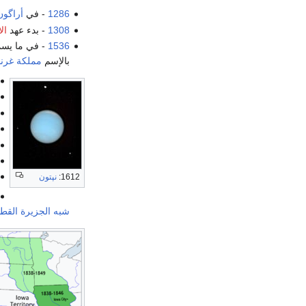
1286
- في
أراگون
1308
- بدء عهد
ال
1536
- في ما يسم
بالإسم
مملكة غرنا
1612:
نپتون
شبه الجزيرة القطبي