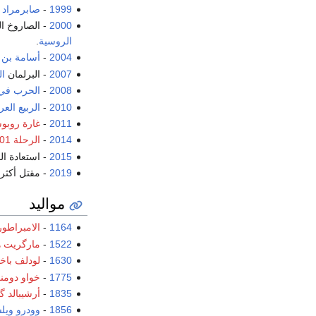
1999
-
صابرمراد 
2000
- الصاروخ 
الروسية
.
2004
-
أسامة بن 
2007
- البرلمان
ال
2008
-
الحرب في
2010
-
الربيع الع
2011
-
غارة روب
2014
-
الرحلة 8501 لشركة إندونيسيا إيرآسيا
2015
- استعادة ال
2019
- مقتل أكثر من 91 شخص بينه
مواليد
1164
-
الامبراطو
1522
-
مارگريت 
1630
-
لودلف باخ
1775
-
خواو دوم
1835
-
أرشيبالد گ
1856
-
وودرو ويل