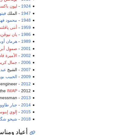
1924
-
ليون باكس
1947
- الملك
فيتو
1948
-
محمود فهم
1959
-
أنتى پاڤل
1986
-
يان نيوڤن‌
1989
-
هرمان أوب
2001
-
صموِل أبرا
2002
-
الأميرة فاد
2006
-
جمال كريم
2007
- الشيخ
عبد 
2009
-
الحبيب بور
2012
-
،  engineer
 the
IMAP
2012 -
2013
-
، inessman
2014
-
جبار طاوو
2015
-
إلوي إينو
2018
-
شيخو شگا
أعياد ومناس