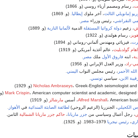
ت
، رسام ومصمم أزياء روسي (و. 1866)
ريو إمانويلي الثالث
، آخر ملوك
إيطاليا
. (و. 1869)
ي النقراشي
، رئيس وزراء
مصر
.
تش
، زعيم
دولة كرواتيا المستقلة
الدمية
لألمانيا النازية
(و. 1889)
هويز
، رسام هولندي (و. 1922)
رت
، فيزيائي ومهندس ألماني-روماني (و. 1894)
هام گولدبليث
، عالم أغذية أمريكي (و. 1919)
ية
، ابنه
فاروق الأول
ملك
مصر
.
ي-راد
، وزير العدل الإيراني (و. 1956)
الله الأحمر
، رئيس مجلس النواب
اليمني
.
قيبة الابن
، سياسي
تونسي
.
Greek-English seismologist and (و. 1929)
Nicholas Ambraseys
، American computer scientist and academic, designed
Mark Crispin
(و. 56
American bus، أسس
Alfred Marshall
مارشالز
(و. 1919)
س الكحيلي
، الجنزربا (الزعيم الروحي)
لطائفة الصابئة المندائية
في
الأهواز
.
س
، رجل أعمال وسياسي من
جزر ماريانا
،
حاكم جزر ماريانا الشمالية
الثامن.
ري
،
رئيس نيجريا
1979–1983. (و. 1925).
بات