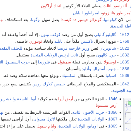
،
ألفونسو الثالث
يعطي النبلاء الأراگونيين
اتحاد أراگون
.
امبراطور هانازونو
،
امبراطور اليابان
.
ى الآن
كولومبياـ
گونزالو خيمنيز ده كـِسادا
يصل سهل
بوگوتا
، بعد استكشاف
نهر
طة الجديدة
.
1612
-
گاليليو گاليلي
يصبح أول من رصد
كوكب نبتون
، إلا أنه أخطأ واعتقد أنه 
1768
- تتويج الجنرال
تاكسين
ملكاً على
تايلند
واتخاذ
ثونبوري
عاصمة.
1822
-
شاتوبريان
يُعين
وزير خارجية فرنسا
لاتخاذ سياسة مؤيدة
للحلف المقد
1832
-
جون كالهون
يصبح أول
نائب لرئيس الولايات المتحدة
يستقيل.
1835
-
اوسيولا
يقود محاربي قبيلة
سمينول
في
فلوريدا
إلى
حرب السمينول الثا
1836
-
جنوب أستراليا
وأدليد
يتأسسان.
1836
-
اسبانيا
تعترف باستقلال
المكسيك
، وتوقع معها معاهدة سلام وصداقة.
1842
- المستكشف والملاح البريطاني
جيمس كلارك روس
يكتشف سبع جزر 
ة الجنوبية
.
1846
- الجزء الجنوبي من
أرض أيوا
ينضم كولاية
أيوا
التاسعة والعشرين
أرض مينسوتا
1856
-
حرب الأفيون الثانية
: القوات الفرنسية-البريطانية تقصف، من
نهر
1867
-
الولايات المتحدة
تعلن ملكيتها
لأتول ميدواي
، أول أراضي تضمها خ
1869
- في
اوهايو
،
الولايات المتحدة
،
وليام سمپل
يحصل على براءة اختر