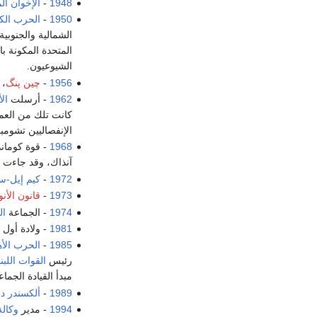
1948
-
الإخوان ا
1950
-
الحرب الك
الشمالية والجنوبي
المتحدة المكونة 
الشيوعيون.
1956
-
چين پنگ
،
1962
- أرسلت
ال
كانت تلك من العمل
الإنفصاليين تشومب
1968
- قوة كوما
آنذاك، وقد جاءت ه
1972
-
كيم إيل-س
1973
-
قانون الأنو
1974
- الجماعة
ال
1981
- ولادة أول
1985
-
الحرب الأهل
رئيس
القوات اللبنا
مبدأ القيادة الجما
1989
-
ألكسندر د
1994
- مدير
وكالة