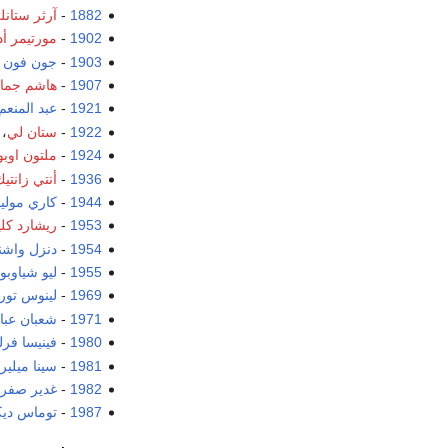
1882
-
آرثر ستانل
1902
-
مورتيمر أد
1903
-
جون فون ن
1907
-
هاشم جمال
1921
-
عبد المنعم
1922
-
ستان لي
،
1924
-
ملتون اوبو
1936
-
أنتي زانتي
1944
-
كاري مول
1953
-
ريشارد كل
1954
-
دنزل واش
1955
-
ليو شياوبو
1969
-
لينوس تور
1971
-
شعبان عب
1980
-
فينيسا فرلي
1981
-
سينا ميلير
1982
-
غدير صفر
1987
-
توماس ديك