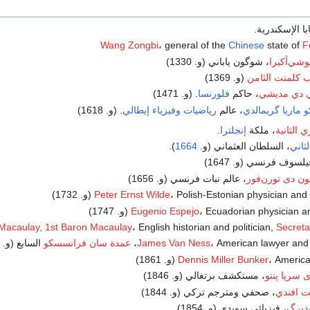
ابا الإسكندرية.
Wang Zongbi
، general of the
Chinese
state of
F
وشي‌أكيرا
، شوگون ياباني (و. 1330)
اذب كلمنت الثامن
(و. 1369)
ني دي مديشي
، حاكم
فلورنسا
. (و. 1471)
 ماريا گريمالدي
، عالم
رياضيات
وفيزياء
إيطالي
. (و. 1618)
ي الثانية
، ملكة
إنجلترا
.
ثاني
، السلطان العثماني (و.
1664
).
يلسوف فرنسي (و. 1647)
ون دى تورن‌فور
، عالم نبات فرنسي (و. 1656)
Polish-Estonian physician and  (و. 1732)
Peter Ernst Wilde
Ecuadorian physician  (و. 1747)
Eugenio Espejo
acaulay, 1st Baron Macaulay
، English historian and politician,
Secreta
، American lawyer and p
James Van Ness
عمدة سان فرانسسكو
السابع (و. 1808)
Amer (و. 1861)
Dennis Miller Bunker
 سرپا پنتو
، مستكشف برتغالي (و. 1846)
ت افندي
، صحفي ومترجم تركي (و. 1844)
دبرگ
، فيزيائي سويدي (و. 1854)