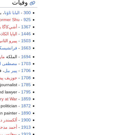
وفيات
300
-
البابا ثاؤنا
، ب
ormer Shu
-
925
1367
-
أشي‌كاگا ي
1446
-
الپاپا الك
1503
-
پييرو الثا
1663
-
فرانشيسكو
1694
- الملكة
مار
1703
-
مصطفى ال
1706
-
پيير بيل
، ف
1708
-
جوزيف پيت
1785
-
، journalist
1795
-
، and lawyer
ry at War
-
1859
olitician،
-
1872
1890
-
، ican painter
1900
-
ألكسندر دى
1913
-
أحمد مدح
1919
-
يوهانس ري