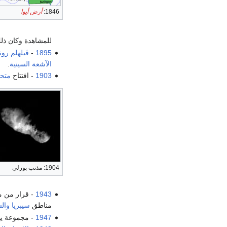
1846:
أرض أيوا
للمشاهدة وكان ذ
1895
-
ڤيلهلم رون
الآشعة السينية
.
1903
- افتتاح
متحف
1904: مذنب بورلي
1943
- قرار من م
مناطق
سيبريا
وال
1947
- مجموعة يه