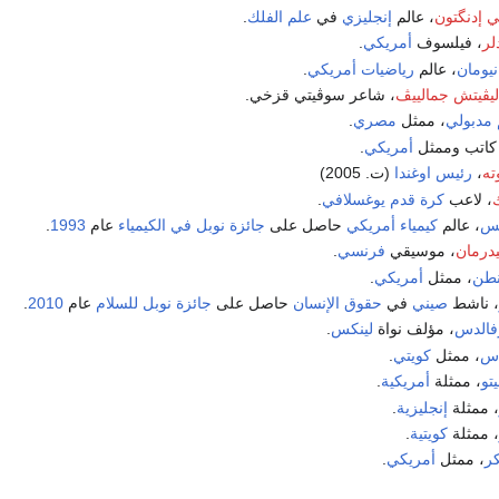
ي إدنگتون
، عالم
إنجليزي
في
علم الفلك
.
لر
، فيلسوف
أمريكي
.
يومان
، عالم
رياضيات
أمريكي
.
يڤيتش جمالييڤ
، شاعر سوڤيتي قزخي.
 مدبولي
، ممثل
مصري
.
 كاتب وممثل
أمريكي
.
ته
،
رئيس اوغندا
(ت. 2005)
ك
، لاعب
كرة قدم
يوغسلافي
.
يس
، عالم
كيمياء
أمريكي
حاصل على
جائزة نوبل في الكيمياء
عام
1993
.
يدرمان
، موسيقي
فرنسي
.
نطن
، ممثل
أمريكي
.
، ناشط
صيني
في
حقوق الإنسان
حاصل على
جائزة نوبل للسلام
عام
2010
.
فالدس
، مؤلف نواة
لينكس
.
اس
، ممثل
كويتي
.
تو
، ممثلة
أمريكية
.
، ممثلة
إنجليزية
.
، ممثلة
كويتية
.
ر
، ممثل
أمريكي
.