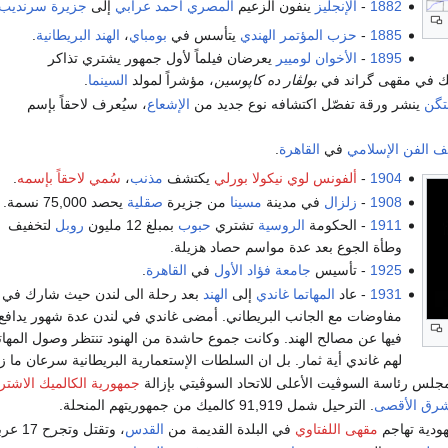
1882
-
الإنجليز
ينفون الزعيم
المصري
أحمد عرابي
إلى
جزيرة سرنديب
1885
-
حزب المؤتمر الهندي
يتأسس في
بومباي
،
الهند البريطانية
.
1895
-
الأخوان لوميير
يعرضان فيلماً لأول جمهور يشتري تذاكر
لك في مقهى گراند في
بولڤار ده كاپوسين
، مؤشراً لمولد
السينما
.
تگن
ينشر ورقة تفصّل اكتشافه نوع جديد من
الإشعاع
، سيُعرف لاحقاً بإسم
 الفن الإسلامي
في
القاهرة
.
1904
-
ألفونس لوي نيكولا بورلي
يكتشف
مذنب
،
سُمي لاحقاً بإسمه
.
1908
-
زلزال
في مدينة
مسينا
من جزيرة
صقلية
يحصد 75,000 نسمة.
1911
- الحكومة
الروسية
تشتري
حبوب
بمبلغ 12 مليون
روبل
لتخفيف
وطأة الجوع بعد عدة مواسم حصاد هزيلة.
1925
- تأسيس
جامعة فؤاد الأول
في
القاهرة
.
1931
- عاد
المهاتما غاندي
إلى
الهند
بعد رحلة الى لندن حيث شارك في
مفاوضات مع الجانب البريطاني. أمضى غاندي في لندن عدة شهور يدافع
فيها عن مصالح الهند. وكانت جموع حاشدة من الهنود تنتظر وصول المهاتما
لهم غاندي أية ثمار. بل ان السلطات الإستعمارية البريطانية سرعان ما
جلس رئاسة السوڤيت الأعلى للاتحاد السوڤيتي بإزالة
جمهورية الكالميك الاشترا
شرق الأقصى
. الترحيل شمل 91,919 كالميك من جمهوريتهم المنحلة.
ودية تهاجم
مقهى اللفتاوي
في البلدة القديمة من
القدس
، وتقتل وتجرح 17 عربياً.