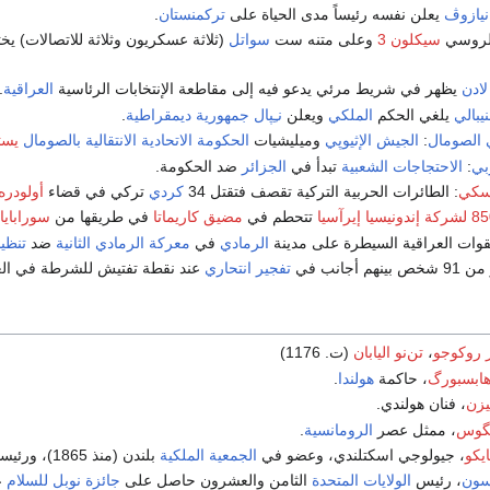
نيازوڤ
يعلن نفسه رئيساً مدى الحياة على
تركمنستان
.
الروسي
سيكلون 3
وعلى متنه ست
سواتل
(ثلاثة عسكريون وثلاثة للاتصالات) 
لادن
يظهر في شريط مرئي يدعو فيه إلى مقاطعة الإنتخابات الرئاسية
العراقية
.
نيبالي
يلغي الحكم
الملكي
ويعلن
نـِپال
جمهورية
ديمقراطية
.
 الصومال
:
الجيش الإثيوپي
وميليشيات
الحكومة الاتحادية الانتقالية
بالصومال
يست
ربي
:
الاحتجاجات الشعبية
تبدأ في
الجزائر
ضد الحكومة.
وسكي
: الطائرات الحربية التركية تقصف فتقتل 34
كردي
تركي في قضاء
أولودره
تتحطم في
مضيق كاريماتا
في طريقها من
سورابايا
قوات العراقية السيطرة على مدينة
الرمادي
في
معركة الرمادي الثانية
ضد
تنظيم
م أجانب في
تفجير انتحاري
عند نقطة تفتيش للشرطة في الع
ر روكوجو
،
تن‌نو اليابان
(ت. 1176)
هابسبورگ
، حاكمة
هولندا
.
يزن
، فنان هولندي.
نگوس
، ممثل عصر
الرومانسية
.
ايكو
، جيولوجي اسكتلندي، وعضو في
الجمعية الملكية
بلندن (منذ 1865)، ورئيسها للفترة 1908-1913.
سون
، رئيس
الولايات المتحدة
الثامن والعشرون حاصل على
جائزة نوبل للسلام
ع