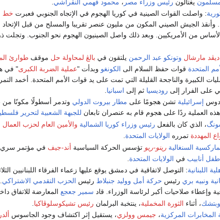
لمسلمون
يغتالون
رئيس وزراء مصر
،
محمود فهمي النقراشي
.
ورية
: واصلت القوات الصينية في كوريا الهجوم في الإتجاه الجنوبي فعبرت
خط ال
ة. وأنقذ الجيش الصيني المكون من مليون عنصر تقريبا والمسلح من قبل الإتحاد 
بالأساس من الأمريكيين. وبعد ذلك واصل الصينيون الهجوم نحو الجنوب. وتجلت
ديڤد مارشال
وتونكو عبد الرحمن
يلتقون في
بالڠ
لمحاولة حل
موقف
طوارئ المل
أمم المتحدة
قوات حفظ السلام الى
الكونغو
وبدأت "
عملية الضربة الكبرى
" في ه
يات الكبيرة والناجحة القليلة التي تمت على يد قوات الأمم المتحدة. أخمد ال
ي على الفرار إلى
روديسيا
ثم إلى
اسبانيا
.
ندوس
إسرائيلية
تشن هجومًا على
مطار بيروت الدولي
وتدمر أسطولًا مكونًا من 13 طائرة مدنية تابعة لمختلف شركات النقل
ذه العملية ردًا على هجوم قام به عنصران تابعان
للجبهة الشعبية لتحرير فلسطي
ونگ
، الذي كان بالفعل
رئيس وزراء كوريا الشمالية
والأمين العام لحزب العمال 
اع المهددة
تمرره
الولايات المتحدة
.
ماركسية
السنغالية
رينو-ريو
تؤسس الحركة السياسية
أند-جيف
في مؤتمر سري.
طفل أنابيب
في
الولايات المتحدة
.
ية اللبنانية
: التوصل لاتفاقية في دمشق يوقع عليها زعماء الفرقاء اللبنانيين الثل
نية
ونبيه بري
رئيس
حركة أمل
ووليد جنبلاط
رئيس
الحزب التقدمي الاشتراكي
.
عية وإعطاء صلاحيات أكبر لرئاسة الوزراء. قاد
سمير جعجع
المعارضة للاتفاق داخل 
وبتشك
، أثناء
الثورة المخملية
، ينتخبة البرلمان
رئيس تشيكوسلوڤاكيا
.
 المخابرات المركزية
،
جيمس وولزي
، يستقيل إثر اكتشاف وجود الجاسوس
ألد