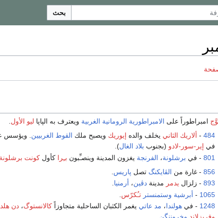
بحث
صفحة
وَّج
امبراطوراً على
الامبراطورية الرومانية الغربية
ويعترف به الپاپا
ليو الأول
.
484
-
ألاريك الثاني
يخلف والده
إيوريك
ويصبح ملك
القوط الغربيين
. ويؤسس ع
في
إير-سور-لادو
(بجنوب
بلاد الغال
).
801
- في
برشلونة
،
الفرنجة
يغزون المدينة وينصـِّبون
بـِرا
كأول
كونت برشلونة
856
- غارة من
الڤايكنگ
تصل
پاريس
.
893
- زلزال
يدمر
مدينة
دڤين
،
أرمنيا
.
1065
-
أبرشية وستمنستر
تـُكرّس
.
1248
- في
هولندا
،
مد عاتي
يغمر الكثبان الساحلية متجاوزاً
كالانستوگ
،
دن هلد
وفريزلاند
وخروننگن
.