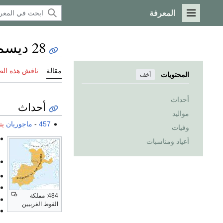
المعرفة
القائمة الرئيسية
28 ديسمبر
مقالة
ناقش هذه ال
المحتويات
أخف
أحداث
أحداث
مواليد
457
-
ماجوريان
يت
وفيات
أعياد ومناسبات
484: مملكة
القوط الغربيين