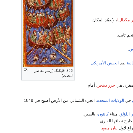
 مگدالـِنا
، ويُعمّد المكان
نجم ثابت.
س
.
نية
ضد
الجيش الأمريكي
.
856: ڤايكنگ (رسم معاصر
للحدث)
صغرى هي
جزر دينجر
، أمام
في
الولايات المتحدة
. الجزء الشمالي من الأرض أصبح في 1849
 اللؤلؤ
، ميناء
كانتون
، بالصين.
ارج نطاقها القاري.
اع لأول
لبان مضغ
.