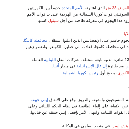
عرض 38 ش
الذي اعتبرته
الأمم المتحدة
حدوداً بين الكوريتين
السوفيتي قوات كوريا الشمالية من الهزيمة على يد قوات الأمم
 ذروة هذا الهجوم في معركة طاحنة من أجل
سيئول
كسبها
ايا
.
جوم حاسم على الإنفصاليين الذين اعلنوا استقلال
محافظة كاتنگا
.
تمرد في محافظة كاتنجا، فعادت إلى حظيرة الكونغو. واضطر زعيم
اللبنانية
العاملة
ن
ضد طائرة
إل عال
الإسرائيلية
في مطار
أثينا
.
الكوري
، يصبح أول
رئيس لكوريا الشمالية
.
اثة: المسيحيون والشيعة والدروز. وقع على الاتفاق
إيلي حبيقة
 نص الاتفاق على إلغاء الطائفية في نظام الحكم اللبناني وعلى
القوات اللبنانية وانتهى الأمر بإقصاء إيلي حبيقة عن قيادتها.
ريتش إيمز
، في منصب سامي في الوكالة.