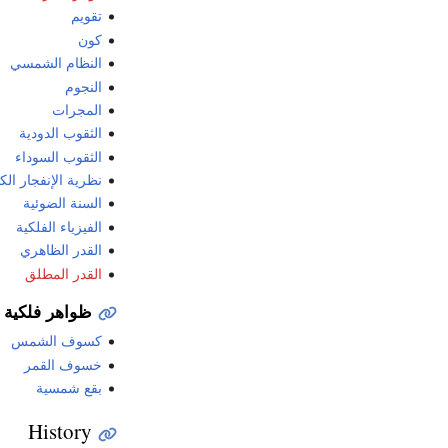
تقويم
كون
النظام الشمسي
النجوم
المجرات
الثقوب الدودية
الثقوب السوداء
نظرية الإنفجار الكب
السنة الضوئية
الفيزياء الفلكية
القدر الظاهري
القدر المطلق
ظواهر فلكية
كسوف الشمس
خسوف القمر
بقع شمسية
History