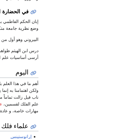
في الحضارة ال
إبان الحكم الفاطمي ب
وضع نظرية جامعة متكام
البيروني وهو أول من 
درس ابن الهيثم ظواه
أرسى أساسيات علم الع
اليوم
أهم ما في هذا العلم ب
ولكن اهتمامنا به إنما
ناب فيل زالت تماماً م
علم الفلك لقسمين،
عل
مهارات خاصة، و عادة 
علماء فلك
إراتوستينس