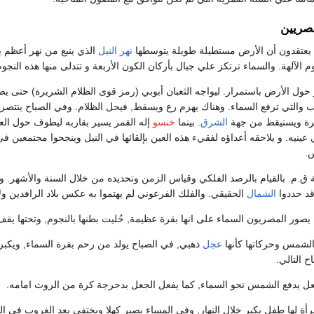
مصريين
 يعتقدون أن الأرض مستطيلة طويلة يتوسطها
نهر النيل
الذي ينبع من نهر أعظم 
 الآلهة. والسماء ترتكز علي جبال بأركان الكون الأربعة و تتدلى منها هذه النجوم
ر حول الأرض باستمرار. ليواجه الثعبان أبوبي (رمز قوى الظلام الشريرة) حتى يص
 والتي ترفع السماء. وهناك يهزم رع ويسقط, فيحل الظلام. وفي الصباح ينتصر 
رة ويستيقظ من جهة
الشرق
. بينما
خنسو
إله القمر يسير بقاربه ليطوف حول العا
 عينيه. و يلاحقه أعداؤه لفقيء هذه العين بإلقائها في النيل وينجحوا مجتمعين
س.
قد حددوا
الشمال
الحقيقي. والفلك الفرعوني لم يهتموا به عكس بلاد الرافدين و
ر المصريون السماء على انها بقرة عظيمة, حُليت بطنها بالنجوم, وتحتها يقف ال
الشمس وحركاتها كأنها
عجل
ذهبي, في الصباح يولد من رحم بقرة السماء, ويكبر خ
 التالي.
جُعل يدفع الشمس نحو السماء, كما يفعل الجعل بدحرجة كرة من الروث امامه.
مرأة لها طفل يكبر خلال النهار, وفي المساء يصير كهلا ويختفي بعد الغروب في ال