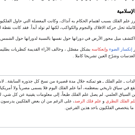
إسلامية
رز علم الفلك بسبب اهتمام الحكام به آنذاك، وكانت المعضلة التي حاول الفلكي
لة تحل حركة الافلاك والنجوم والكواكب، لكنها لم تولد أبداً. فقد كانت نقطة ا
اكتشف ميل محور الأرض في دورانها حول نفسها بالنسبة لدورانها حول الشمس، 
ر
إنكسار الضوء
وإنعكاسه
بشكل مفصّل ، وخالف الآراء القديمة كنظريات بطليمو
دسات وشرّح العين تشريحا كاملا .
الذات ـ علم الفلك ـ هو تمكنه خلال مدة قصيرة من نسخ كل جذوره السابقة.. لاشك
 يقع في سياق تاريخي بمعظمه، أما علم الفلك اليوم فلا يسمى مصرياً ولا أمريكيا
ن السياق العلمي. لم يصل علم الفلك طبعاً، إلى معلومات يقينية عن كل شي، لكن
م الفلك النظري
و
علم فلك الرصد
، على الرغم من ان بعض الفلكيين يدرسون ك
ما يتخصص الفلكيون باحد هذين الفرعين.