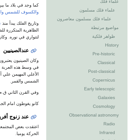
علماء فلك
كما وجد في بلاد ما بي
علماء فلك مسلمون
والكسوف
للشمس
وا
علماء فلك مسلمون معاصرون
وتاريخ الفلك يبدأ منذ
ع
مواضيع مرتبطة
الظاهرية المتكررة للش
ظواهر فلكية
لتتواري في نوره. وكان
History
عندالصينيين
Pre-historic
وكان الصينيون يعتبرو
Classical
في وسط هذه العربة وي
Post-classical
الأعلي المهيمن علي أ
Copernicus
الشمس والقمر.
Early telescopic
وفي القرن الثاني ق.م
Galaxies
كانو يغوطون امام ال
Cosmology
Observational astronomy
عند زنوج أفريق
Radio
اعتقدت بعض المجتمعات 
Infrared
الحركة يوميا.