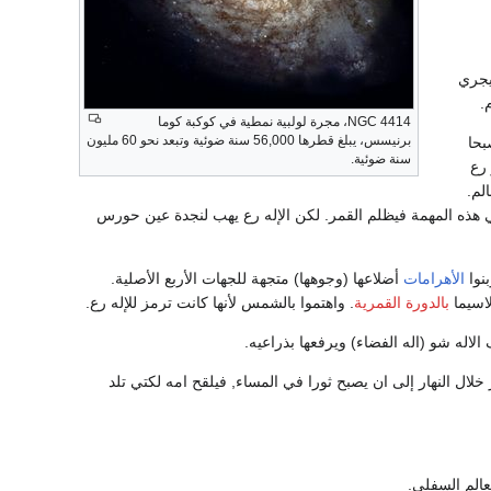
يجري
.
NGC 4414، مجرة لولبية نمطية في كوكبة كوما
برنيسس، يبلغ قطرها 56,000 سنة ضوئية وتبعد نحو 60 مليون
بحا
سنة ضوئية.
رع
لم.
 في هذه المهمة فيظلم القمر. لكن الإله رع يهب لنجدة عين حورس
الأهرامات
أضلاعها (وجوهها) متجهة للجهات الأربع الأصلية.
لاسيما
بالدورة القمرية
. واهتموا بالشمس لأنها كانت ترمز للإله رع.
اله شو (اله الفضاء) ويرفعها بذراعيه.
لال النهار إلى ان يصبح ثورا في المساء, فيلقح امه لكتي تلد
عالم السفلي.