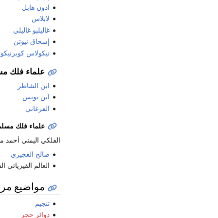
ادون هابل
لابلاس
غاليليو غاليلي
إسحاق نيوتن
نيكولاس كوبرنيك
علماء فلك م
ابن الشاطر
ابن يونس
الفرغاني
علماء فلك مسل
الفلكي اليمني أحمد 
صالح العجيري
العالم الفيزيائي 
مواضيع مرت
تنجيم
دوائر حجر