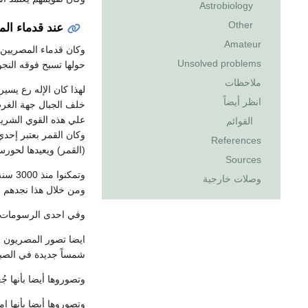
Astrobiology
Other
عند قدماء ال
Amateur
وكان قدماء المصريين
Unsolved problems
حولها تسبح فوقه النجوم
ملاحظات
لهذا كان الإله رع يسي
انظر أيضاً
خلف الجبال جهة الغرب
علي هذه القوي الشري
القوائم
وكان القمر بعتبر إحدي
References
(القمر) ويعيدها لحور
Sources
وتمكنوا منذ 3000 سنة ق.م. بالقيام بالرصد الفلكي وقياس الزمن وتحديده من خلال السنة والأشهر. وبنوا
وصلات خارجية
ومن خلال هذا نجدهم 
وفي احدى الرسومات يصو
ايضا تصور المصريون 
شمساً جديدة في الصباح
وتصوروها أيضا بأنها 
وتصوروها أيضا بأنها ا