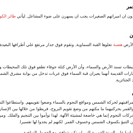
حمر
قدون ان اميراتهم الصغيرات يجب ان يسهرن على ضوء المشاعل, ليأتي
طائر الكو
ن
لأرض
هضبة
تعلوها القبة السماوية, وتقوم فوق جدار مرتفع علي أطرافها البعيدة
طات تسند الأرض والسماء، وأن الأرض كتلة جوفاء تطفو فوق تلك المحيطات وفي
ضارات القديمة أنهما يعبران قبة السماء فوق عربات تدخل من بوابة مشرق ال
الجنائزية.
اقبتهم لحركة الشمس ومواقع النجوم بالسماء وضعوا تقويمهم. واستطاعوا التن
قمر بحركتيهما ما مكنهم من وضع تقويم البروج، فريطوا من خلالها بين الإنسان
حركات النجوم إنما هي خاضعة لمشيئة الآلهة. لهذا توأموا بين التنجيم والفلك. وم
من التنبؤ بكسوف الشمس وخسوف القمر. لكنهم لم يجدوا لها تفسيرا.
اسا علي السنة القمرية التي لم تكن تتوافق مع الفصول المناخية.