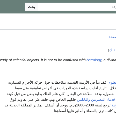
بحث
صفحة
لفلك
)
 study of celestial objects. It is not to be confused with
Astrology
, a divin
علوم
. فقد بدأ في الأزمنة القديمة بملاحظات حول حركة الأجرام السماوية
لال التاريخ أفادت دراسة هذه الدورات في أغراض تطبيقية مثل ضبط
الفصول، ودقة الملاحة في البحار . كان علم الفلك بداية يلقن من قبل كهنة
قدماء المصريين
والبابليين
فلكهم الخاص بهم, فلقد عثر علي تقاويم فوق
ية
ترجع لسنة 2000-1600ق.م. ووجد أن أسقف المقابر المملكة الحديثة فد
 كانت ترى بالسماء وأطلق عليها أسماؤها.