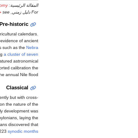
المقالة الرئيسية:
nomy
For دليل زمني, see
خ
Pre-historic
icultural calendars.
evidence of ancient
s such as the
Nebra
ng
a cluster of seven
atured astronomical
rted calibration the
he annual Nile flood.
Classical
ntly but with cross-
on the nature of the
ly development was
ylonians, laying the
ans discovered that
 223
synodic months