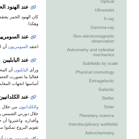
Optical
عند الهنود ال
Ultraviolet
كان الهنود الحمر يعت
X-ray
وهكذا.
Gamma-ray
Non-electromagnetic
عند السومريي
observation
اعتقد
السومريون
أن ا
Astrometry and celestial
mechanics
عند البابليبن
Subfields by scale
ورأى
البابليون
أن المحي
Physical cosmology
فغالبا ما تصورت الح
Extragalactic
أساسها اتجهات المعابد 
Galactic
عند الكلدانيين
Stellar
والكلدانيون
من خلال مر
Solar
خلال دورتي الشمس وال
Planetary science
وأقداره. واعتبروا أن 
Interdisciplinary subfields
تقويم البروج تمكنوا 
Astrochemistry
وكان تقويمهم يعتمد أس