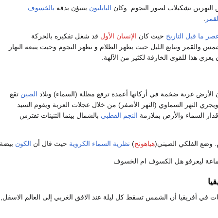
ن النهرين تشكيلات لصور النجوم. وكان
البابليون
يتنبؤن بدقة
بالخسوف
لقمر
.
صر ما قبل التاريخ
حيث كان
الإنسان الأول
قد شغل تفكيره بالحركة
مس والقمر وتتابع الليل حيث يظهر الظلام و تظهر النجوم وحيث يتبعه النهار
 يعزي هذا للقوى الخارقة لكثير من الآلهة.
ن الأرض عربة ضخمة في أركانها أعمدة ترفع مظلة (السماء) وبلاد
الصين
تقع
جري النهر السماوي (النهر الأصفر) من خلال عجلات العربة ويقوم السيد
قدار السماء والأرض بملازمة
النجم القطبي
بالشمال بينما التنينات تفترس
. وضع الفلكي الصيني(
هياهونج
)
نظرية السماء الكروية
حيث قال أن
الكون
بيضة و
جماعة ليعرفو هل الكسوف ام الخسوف
يا
في أفريقيا أن الشمس تسقط كل ليلة عند الافق الغربي إلى العالم الاسفل, فتد