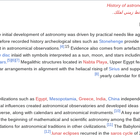
History of astro
ط زمني لفلك
.
 initial development of astronomy was driven by practical needs like agr
efore recorded history archeological sites such as
Stonehenge
provide 
[4]
:15
t in astronomical observations.
Evidence also comes from artefact
y disc
inlaid with symbols interpreted as a sun, moon, and stars includi
[5]
[6]
[7]
tars
.
Megalithic structures located in
Nabta Playa
, Upper Egypt fe
ar arrangements in alignment with the heliacal rising of
Sirius
and suppo
[8]
yearly calendar for t
vilizations such as
Egypt
,
Mesopotamia
,
Greece
,
India
,
China
independe
ral influences created astronomical observatories and developed ideas 
[10]
verse, along with calendars and astronomical instruments.
A key ear
the beginning of mathematical and scientific astronomy among the Bab
[11]
ations for astronomical traditions in other civilizations.
The Babyloni
[12]
.
lunar eclipses
recurred in the
saros cycle
of