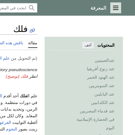
المعرفة
القائمة الرئيسية
فلك
مقالة
ناقش هذه ال
المحتويات
أخف
(تم التحويل من
علم ا
عندالصينيين
عند زنوج أفريقيا
atory pseudoscience.
انظر
فلك (توضيح)
عند الهنود الحمر
عند السومريين
عند البابليبن
علم ال
فلك
أحد أقدم
ال
في دورات منتظمة. وخ
عند الكلدانيين
الزمن، وتحديد بدايات 
عند قدماء المصريين
المعابد. وكان لكل من
في الحضارة الإسلامية
أغطية التوابيت
الفرعون
اليوم
زينت بصور
النجوم
التي