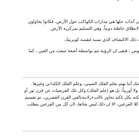
ون آنذات حلها هي مدارات الكواكب حول الأرض، فكانوا يحاولون
لانطلاق خاطئة دوماً، وهي التسليم بمركزية الأرض.
ذلك الاكتشاف الذي نسبه لنفسه كوبرنيك.
س ، فنفى ان الرؤية تتم بواسطة أشعة تنبعث من العين ، كما
 أننا نهتم بعلم الفلك الصيني، وعلم الفلك الكلداني وغيرها..
 ولا أوربياً، بل هو (علم الفلك) وكل تلك الفرضيات عن قرن ثور أو
ه بكل تاكيد تجاوز ناالبءرلاىىةنالفي القرن العشرين، تم تقسيم
لا الفرعين، الا ان ذلك ليس شائعا، لان كل من الفرعين يتطلب