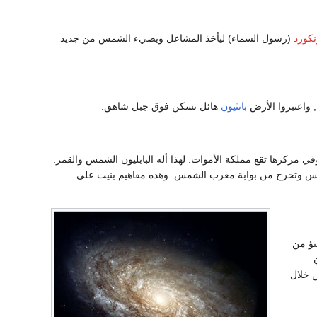
نكورد
(رسول السماء) ليأخذ المشاعل ويضيء الشمس من جديد
, واعتبروا الأرض
بانثيون
هائل تسكن فوق جبل شاهق.
 مركزها تقع مملكة الأموات. لهذا أله البابليون الشمس والقمر.
شمس وتخرج من بوابة مغرب الشمس. وهذه مفاهيم بنيت علي
بؤ من
ن خلال