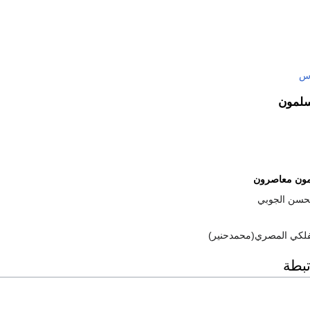
وس
سلمون
مون معاصرون
محسن الجوبي
الفلكي المصري(محمدحنير)
بطة