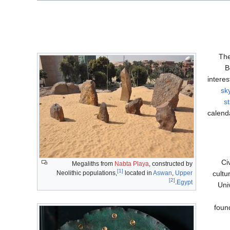
The
B
interes
sk
s
calend
Ci
Megaliths from
Nabta Playa
, constructed by
[1]
Neolithic populations,
located in
Aswan
,
Upper
cultu
[2]
.
Egypt
Uni
found