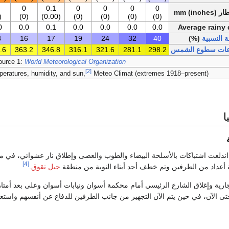
0
0.1
0
0
0
0
mm ()
0)
(0)
(0.00)
(0)
(0)
(0)
(0)
0
0.0
0.1
0.0
0.0
0.0
0.0
Average rainy
 النسبية
(%)
40
32
24
19
17
16
8
ات سطوع الشمس
298.2
281.1
321.6
316.1
346.8
363.2
.6
ource 1:
World Meteorological Organization
[2]
eratures, humidity, and sun,
Meteo Climat (extremes 1918–present)
ا
ندلعت اشتباكات بالأسلحة البيضاء والطوب والعصى وإطلاق نار عشوائي، في 
[4]
بة أعداد من الطرفين وتم خطف أحد أبناء النوبة من منطقة
جبل تقوق
.
جارية وإغلاق الشارع الرئيسي أمام محكمة أسوان ونيابات أسوان وعلى بعد أمتا
تى الآن، في حين يتم الآن التجهيز من جانب الطرفين للدفاع عن أنفسهم واستع