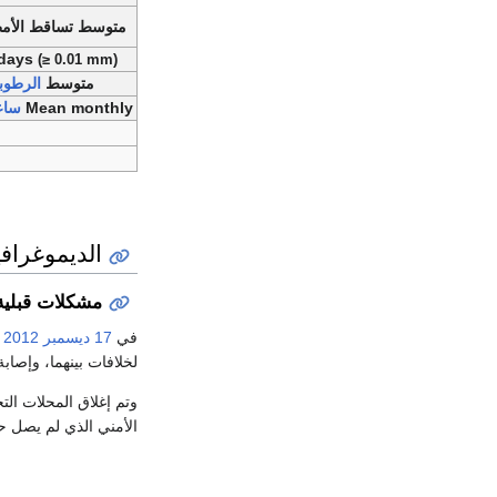
متوسط تساقط الأمطار inches
 days
(≥ 0.01 mm)
متوسط
الرطوبة
Mean monthly
ساع
الديموغرافي
مشكلات قبلية
في
17 ديسمبر
2012
ا
لخلافات بينهما، وإصا
وتم إغلاق المحلات الت
الأمني الذي لم يصل ح