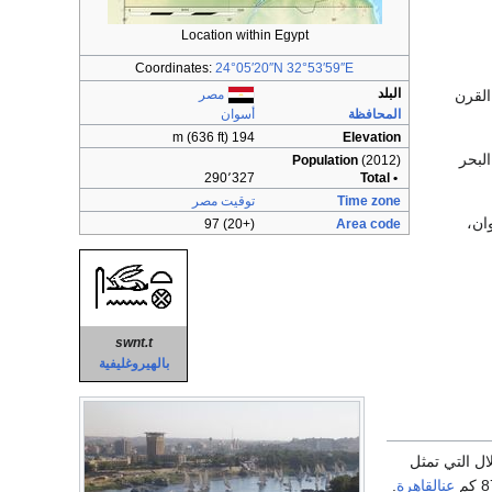
Location within Egypt
Coordinates:
24°05′20″N
32°53′59″E
البلد
القرن
مصر
المحافظة
أسوان
194 m (636 ft)
Elevation
لبحر
Population
(2012)
290٬327
• Total
Time zone
توقيت مصر
ان،
(+20) 97
Area code
swnt.t
بالهيروغليفية
ال التي تمثل
عنالقاهرة
.