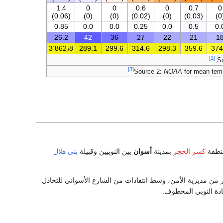
1.4
0
0
0.6
0
0.7
0
(0.06)
(0)
(0)
(0.02)
(0)
(0.03)
(
0.85
0.0
0.0
0.25
0.0
0.5
0.
26.2
42
36
27
22
21
1
3٬862٫8
289.1
299.6
314.6
298.3
359.6
374
[1]
,
S
[3]
Source 2:
NOAA
for mean temp
منطقة
كسر الحجر
بمدينة
أسوان
بين النوبيين وقبيلة
بني هلال
ر من مديرية الأمن، وسط انتقادات من الشارع الأسواني للتخاذل
ادة النوبي المخطوف.