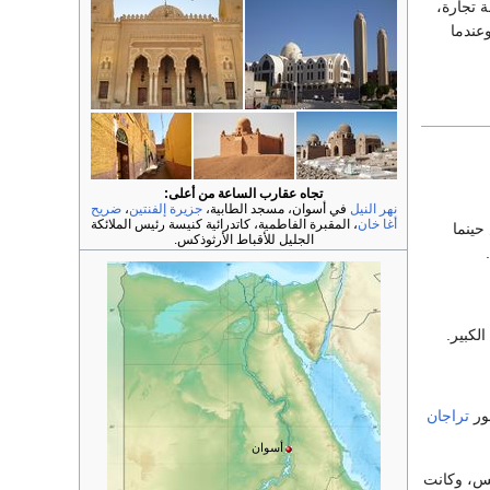
 تجارة،
وعندما
تجاه عقارب الساعة من أعلى:
نهر النيل
في أسوان، مسجد الطابية،
جزيرة إلفنتين
،
ضريح
أغا خان
، المقبرة الفاطمية، كاتدرائية كنيسة رئيس الملائكة
حينما
الجليل للأقباط الأرثوذكس.
.
لكبير.
طور
تراجان
أسوان
ئس، وكانت