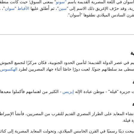
سوان في اللغة المصرية القديمة باسم
"سونو
" بمعنى السوق؛ حيث كانت منطقة
ية، وقد حرّف الإغريق ذلك الاسم إلى "
سين
"، ثم أَطلق عليها
الأقباط
"
سوان
"، 
لقرن السادس الميلادي نطقوها "أسوان".
ة
م في عصر الدولة القديمة؛ لتأمين الحدود الجنوبية، فكان مركزًا لتجميع الجيوش 
طى مد سلطانهم جنوبًا. لعبت دورًا خاصًا أثناء جهاد المصريين لطرد
الهكسوس
 جزيرة "فيلة" - موطن عبادة الإله
إيزيس
- الكثير من اهتمامهم فأكملوا معبدها ا
نشاء المعابد على الطراز المصري القديم للتقرب من المصريين، فأنشأ الإمبرا
 فيلة.
حت دينًا رسميًا في القرن الخامس الميلادي، وتحولت المعابد المصرية إلى كنا