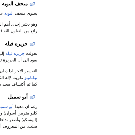
متحف النوبة
يحتوى متحف
النوبة
على
وهو يعتبر إحدى أهم ال
رائع من التعاون الثقاف
جزيرة فيلة
تحولت
جزيرة فيلة
إلى
يعود الى أن الجزيرة ت
التفسير الآخر لذلك ا
نيكتانيبو
تكريما لإله الك
كما تم أكتشاف معبد بت
أبو سمبل
رغم ان معبدا
أبو سمب
كليو مترمن أسوان) وق
صلب. من المعروف أن الفرا