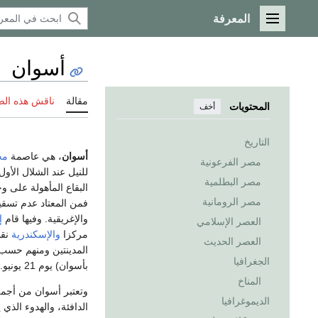
المعرفة
القائمة الرئيسية
أسوان
مقالة
ناقش هذه ال
المحتويات
أخف
التاريخ
أسوان
، هي عاصمة
مح
مصر الفرعونية
مصر البطلمية
مصر الرومانية
فمن المعتاد عدم تسقي
والإغريقية. وفيها قام
إ
العصر الإسلامي
مركزا
والإسكندرية
نقط
العصر الحديث
المدينتين ومنهم حسب
الجغرافيا
بأسوان) يوم 21 يونيو.
المناخ
وتعتبر أسوان من أجم
الديموغرافيا
الدافئة، والهدوء الذي