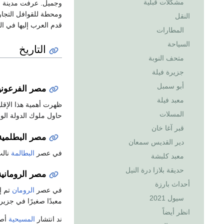
مشكلات قبلية
وجميل. عرفت مدينة أ
ومحطة للقوافل التجار
النقل
قدم العرب إليها في ا
المطارات
السياحة
التاريخ
متحف النوبة
جزيرة فيلة
أبو سمبل
مصر الفرعوني
معبد فيلة
ظهرت أهمية هذا الإقلي
المسلات
حاول ملوك الدولة الوس
قبر آغا خان
مصر البطلمية
دير القديس سمعان
في عصر
البطالمة
نالت
معبد كلبشة
حديقة بلازا درة النيل
مصر الرومانية
أحداث بارزة
في عصر
الرومان
تم إ
سيول 2021
معبدًا صغيرًا في جزيرة
انظر أيضاً
ند انتشار
المسيحية
أصب