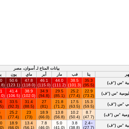
بيانات المناخ لـ أسوان، مصر
هر
ينا
فب
مار
أبر
ماي
يون
ي
.0
50.6
47.8
46.1
44.0
38.5
35.3
سية °س (°ف)
(123.8)
(123.1)
(118.0)
(115.0)
(111.2)
(101.3)
(95.5)
.1
41.4
38.9
34.9
29.5
25.2
22.9
يومية °س (°ف)
(106.0)
(106.5)
(102.0)
(94.8)
(85.1)
(77.4)
(73.2)
.6
33.5
31.4
27
21.8
17.5
15.3
مي °س (°ف)
(92.5)
(92.3)
(88.5)
(81)
(71.2)
(63.5)
(59.5)
6
25.2
23
18.9
13.8
10.2
8.7
يومية °س (°ف)
(79)
(77.4)
(73)
(66.0)
(56.8)
(50.4)
(47.7)
.0
18.9
13.4
7.8
5.0
3.8
−2.4
سية °س (°ف)
(68.0)
(66.0)
(56.1)
(46.0)
(41.0)
(38.8)
(27.7)