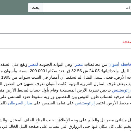
بحث
صفحة
افظة أسوان
من محافظات
مصر
، وهي البوابة الجنوبية
لمصر
وتقع على الضفة 
للنيل عند الشلال الأول للنيل. وإحداثياتها: 24.05 ش 32.56 ق. عدد سكانها
ف بعض غرف المنازل القروية النوبية. كانت أسوان تعرف ب
سيين
في العصور ال
راتوستينس
بدحض نظرية الأرض المسطحة وقام بأول حساب لمحيط الأرض متخ
ة طرفية لحساب طول القوس بين النقطتين وزاوية سقوط ضوء الشمس على
 محيط الأرض. اعتمد
إراتوستينس
على تعامد الشمس على
مدار السرطان
(الما
ل مشاتي مصر بل والعالم على وجه الإطلاق.. حيث المناخ الجاف المعتدل، وا
 يخيم على كل مكان فيها حتى الزوارق التي تنساب على صفحة النيل الخالد في ه