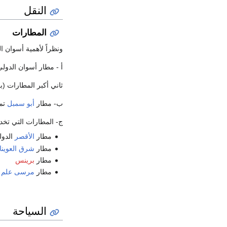
النقل
المطارات
ونظراً لأهمية أسوان 
أ - مطار أسوان الدولي
ثاني أكبر المطارات (
ب- مطار
أبو سمبل
تم 
ج- المطارات التي تخ
مطار
الأقصر
الدول
مطار
شرق العوين
مطار
برينس
مطار
مرسى علم
(
السياحة