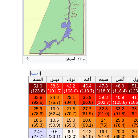
مراكز أسوان.
أخف
ول
أغس
سبت
أكت
نوف
ديس
السنة
51.0
38.6
42.2
45.4
47.8
48.0
51
(123.8)
(101.5)
(108.0)
(113.7)
(118.0)
(118.4)
33.6
24.3
29.1
35.9
39.3
40.9
41
(92.5)
(75.7)
(84.4)
(96.6)
(102.7)
(105.6)
25.9
16.9
21.5
27.7
32.8
33.2
33
(78.6)
(62.4)
(70.7)
(81.9)
(91.0)
(91.8)
18.5
10.5
15.0
20.6
24
25.8
2
(65.3)
(50.9)
(59.0)
(69.1)
(75)
(78.4)
−2.4
0.6
6.1
12.2
16.1
20.0
20
(27.7)
(33.1)
(43.0)
(54.0)
(61.0)
(68.0)