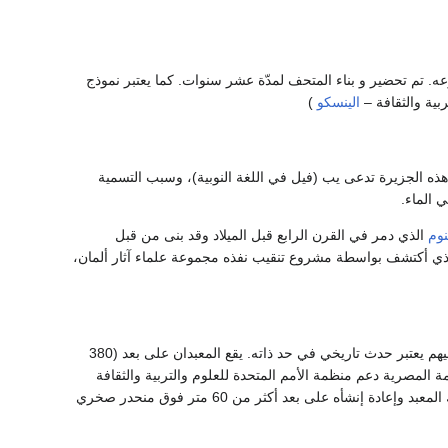
عه. تم تحضير و بناء المتحف لمدّة عشر سنوات. كما يعتبر نموذج
بية والثقافة –
الينسكو
)
ه الجزيرة تدعى يب (فيل في اللغة النوبية)، وسبب التسمية
 الماء.
وم
الذي دمر في القرن الرابع قبل الميلاد وقد بنى من قبل
لذي أكتشف بواسطة مشروع تنقيب نفذه مجموعة علماء آثار ألمان،
من أكثر وأروع المعابد التاريخية في العالم، الا أن عملية نقلهم وإعمارهم وترميهم يعتبر حدث تاريخي في حد ذاته. يقع المعبدان على بعد (380
المصرية دعم منظمة الأمم المتحدة للعلوم والتربية والثقافة
(الينسكو) وأصدر نداءا عالميا لدعمه. بدأت عملية الإنقاذ في 1964 وإستمرّت حتى 1968، و تم فيها فك المعبد وإعادة إنشأه على بعد أكثر من 60 متر فوق منحدر صخري