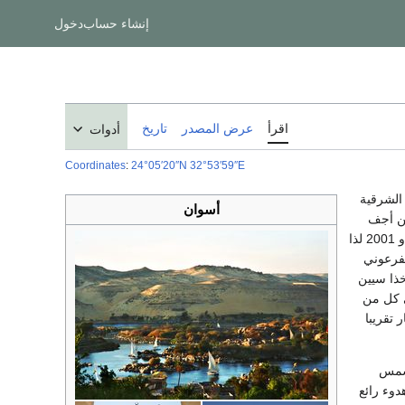
إنشاء حساب
دخول
اقرأ
عرض المصدر
تاريخ
أدوات
Coordinates
:
24°05′20″N
32°53′59″E
الشرقية
أسوان
 200.000 نسمة. وأسوان من أجف
البقاع المأهولة على وجه الأرض. فعلى سبيل المثال لم تسقط أي أمطار في الست سنوات من 1995 و 2001 لذا
فرعوني
ذا سيين
 كل من
ر تقريبا
لشمس
دوء رائع