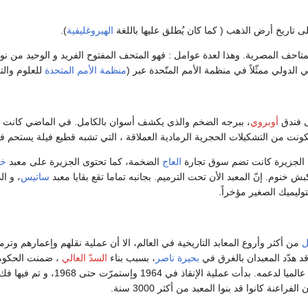
 تاريخ أرض الذهب ( كما كان يُطلق عليها باللغة
الهيروغليفية
).
متاحف المصرية. وهذا لعدة عوامل : فهو المتحف المفتوح الفريد و الوحيد من نو
ي الدولي ممثّلاً في منظمة الأمم المتّحدة عبر (
منظمة الأمم المتحدة
للعلوم والتر
 فندق
أوبروي
، ببرجه الضخم والذى يكشف أسوان بالكامل. في الماضي كانت هذ
كونت من التشكيلات الحجرية الرمادية العملاقة ، التي تشبه قطيع فيلة يستحم في
ن الجزيرة كانت تضم سوق تجارة
العاج
الضخمة، كما تحتوى الجزيرة على معبد
خن
بش خنوم. إنّ المعبد الأن تحت الترميم. بجانبه تماما تقع بقايا معبد
ساتيس
، و ا
وليميك الصغير مؤخراً.
ل
د هدّد المعبدان بالغرق في
بحيرة ناصر
، بسبب بناء
السدّ العالي
، ضمنت الحكومة 
عنة كانوا قد بنوا المعبد من أكثر 3000 سنة.