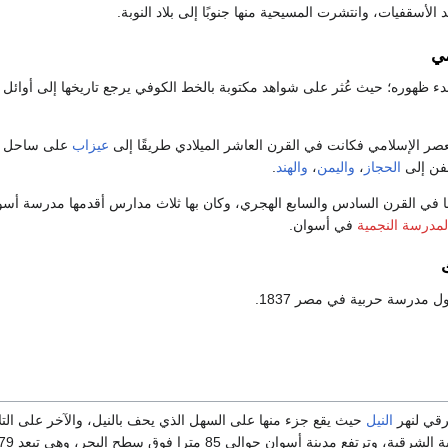
 الأسقفيات، وانتشرت المسيحية منها جنوبًا إلى بلاد النوبة.
مي
بدء ظهوره؛ حيث عُثر على شواهد مكتوبة بالخط الكوفي يرجع تاريخها إلى أوائل 
ر الإسلامي فكانت في القرن العاشر الميلادي طريقًا إلى
عيزاب
على ساحل ا
سفن إلى
الحجاز
،
واليمن
،
والهند
.
امًا في القرن السادس والسابع الهجري، وكان بها ثلاث مدارس أقدمها مدرسة أسو
لمدرسة النجمية
في أسوان.
ل مدرسة حربية في مصر 1837.
قي لنهر
النيل
حيث يقع جزء منها على السهل الذي يحف بالنيل، والآخر على التل
تفع مدينة أسوان حوالي 85 مترا فوق سطح البحر، وهي تبعد 879 كم