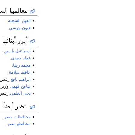
معالمها الس
العين السخنة
عيون موسى
أبرز أبنائها
إسماعيل ياسين
.
عماد حمدي
.
محمد رضا
.
حافظ سلامة
ابراهيم نافع
رئيس ت
سامح فهمى
وزير ا
يحى العلمى
رئيس ا
انظر أيضاً
محافظات مصر
محافظو مصر