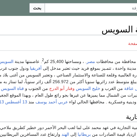
بحث
 السويس
صفحة
2
محافظة من محافظات
مصر
. ، ومساحتها 25,400 كم
. عاصمتها مدينة
السويس
ينة واحدة ، تتمـيز بموقع فريد حيث تعتبر مدخل إلى
أفريقيا
ودول جنوب غر
رة العالمية وقلعة للصناعة والاستثمار الصناعي ، وتعتبر السويس من أغنى بلاد
الجذب السياحي حيث يبلغ متوسط عدد زائريها سنويا أكثر من 256.972 ألف زائر سنوياً،
 عتاقة
من الغرب و
خليج السويس
وفنار أبو الدرج
من الجنوب و
قناة السويس
م
يرات من الشمال مما يميزها عن غيرها بجو رائع طول العام ، وبهذا الموقع الجغر
ودينية وعسكرية . محافظها الحالي لواء
عربي أحمد يوسف
منذ
13 أغسطس
13
ارية
ة التجارية في عهد محمد على لما لعب البحر الأحمر دور خطير كطريق ملاحي
ازدياد قيمة الصادرات من
بريطانيا
إلى
الهند
وارتفاع عدد المسافرين البريطانيي