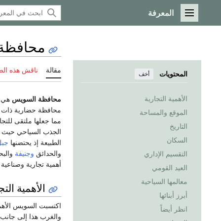
المعرفة
القائمة الرئيسية
محافظة
مقالة
ناقش هذه ال
المحتويات
أخف
الأهمية التجارية
محافظة السويس
هي 
محافظة حضارية ذات مد
الموقع والمساحة
مما جعلها ملتقى للتجا
التاريخ
السكان
الطبيعة إذ يحتضنها
جبل
والحدائق
وجنيفة
والبح
التقسيم الإداري
أهمية تجارية وصناعية 
العيد القومي
معالمها السياحية
الأهمية التج
أبرز أبنائها
اكتسبت السويس الأهمي
انظر أيضاً
والغرب هذا إلى جانب 