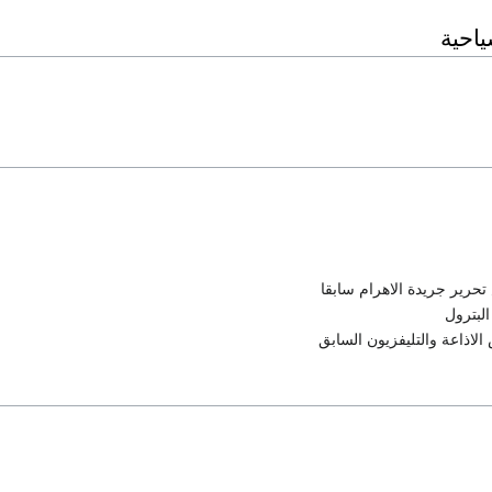
ياحية
حرير جريدة الاهرام سابقا
لبترول
لاذاعة والتليفزيون السابق