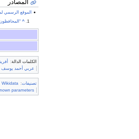
المصادر
الموقع الرسمي ل
^
"المحافظون ا
الكلمات الدالة:
أفريق
عربي أحمد يوسف
تصنيفات
:
m Wikidata
nknown parameters