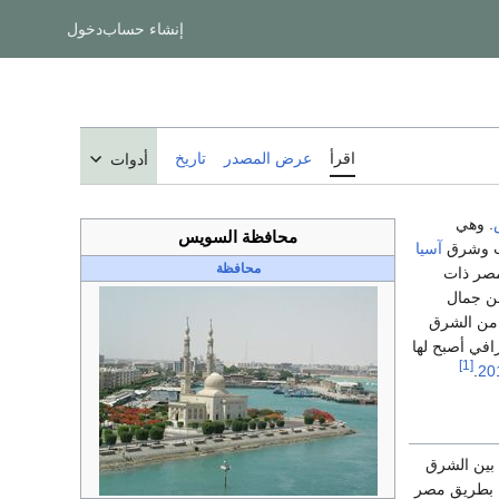
إنشاء حساب
دخول
اقرأ
عرض المصدر
تاريخ
أدوات
. وهي
محافظة السويس
ب وشرق
آسيا
محافظة
 مصر ذات
 لما تمتاز به من جمال
ن الشرق
افي أصبح لها
[1]
.
20
 بين الشرق
ن بطريق مصر