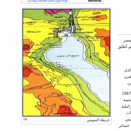
http://www.suez.gov.eg/
Website
 مصر
ق.م، ثم أطلق
لذى
قرن
ضى الأيام لتصبح شاهده على صمود أبناءها أمام المحتل الإنجليزي عام 1951 وفى حروب 1956 و 1967
 أروع ملحمة
ئيلية
ات
ويس
خريطة السويس
 خسائر