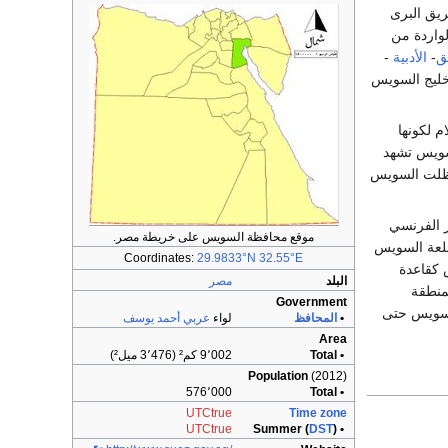
يق البرى
لواردة من
ق
-
الأدبية
-
خليج السويس
م لكونها
سويس تشهد
 وظلت السويس
ر الفرنسي
موقع محافظة السويس على خريطة مصر.
قلعة السويس
Coordinates:
29.9833°N 32.55°E
سويس كقاعدة
البلد
مصر
منطقة
Government
مياً للسويس حتى
•
المحافظ
لواء
عربي أحمد يوسف
Area
• Total
9٬002 كم² (3٬476 ميل²)
Population
(2012)
576٬000
• Total
UTCtrue
Time zone
UTCtrue
DST
)
• Summer (