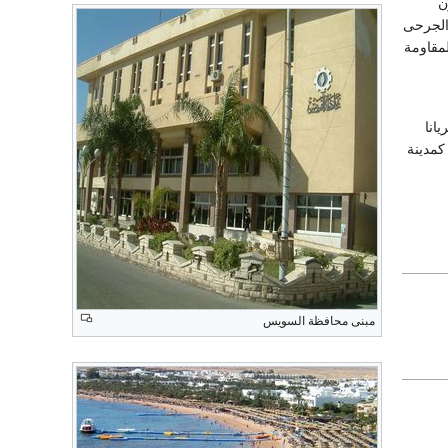
فرالباقون
والثمن 80 شهيداً وعدد من الجرحى
ياً للسويس والمقاومة
ريانا
 أهمية عالمية كمدينة
مبنى محافظة السويس