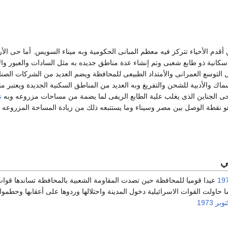
دم الأحياء تتركز فيه معظم المبانى الحكومية وبه ميناء السويس. أما حى الأر
ة سكانية ذو طابع شعبى وتم إنشاء عدة مناطق جديده به مثل السادات والعبور والإ
 التوسع العمرانى والأمتداد الطبيعى للمحافظة ويضم العديد من الشركات الصنا
أسماك والأدبية للشحن والتفريغ وبه العديد من المناطق السكنية الجديدة ويعتبر م
ى الجناين الذى يغلب علية الطابع الريفى لما يضمة من مساحات مزروعه وبه
ن
 نقطة الوصل بين مصر وسيناء وما يستتبعه ذلك من زيادة المساحة المزروعه 
ي
19
عيدا قوميا للمحافظة حين تصدت المقاومة الشعبية بالمحافظة تساندها قوا
اولت القوات الاسرائيلية دخول المدينة واحتلالها وردوها على أعقابها وحطموا 
 1973