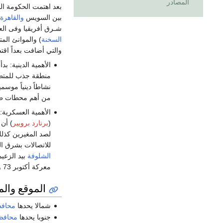
المصادر
بعد اهتمت الحكومة ال
بين السويس
والقاهرة
شـرق أفريقيا وفى العص
السخنة
) والموانئ ال
والتي أضافت بعداً اقتص
الأهمية الدينية: 
منطقة جذب للمتطو
نشاطاً دينياً موس
من أهم محطات طري
الأهمية العسكرية:
(
برنارد برويير
) أن
لصد المغيرين كذل
للاتصالات بشرق ا
الشلوفة
بيد الزعي
معركة أكتوبر 73 واتخذ 24 أكتوبر عيداً قوميا.
الموقع وال
شمالا يحدها
محافظ
جنوبا يحدها
محافظة