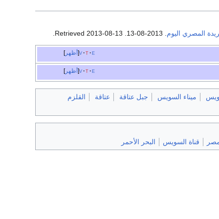
يدة المصري اليوم
. 2013-08-13
. Retrieved
2013-08-13
.
e
t
v
أظهر
e
t
v
أظهر
ويس
ميناء السويس
جبل عتاقة
عتاقة
القلزم
مصر
قناة السويس
البحر الأحمر