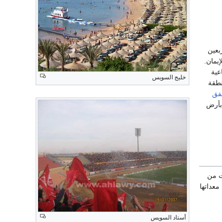
بعين
يمان.
عية
خليج السويس
نطقة
فق
بأرض
ت من
معداتها
أستاد السويس