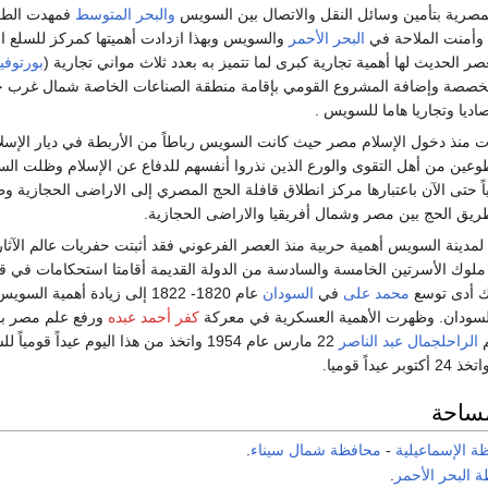
مصرية بتأمين وسائل النقل والاتصال بين السويس
والبحر المتوسط
فمهدت الطر
وأمنت الملاحة في
البحر الأحمر
والسويس وبهذا ازدادت أهميتها كمركز للسلع ا
ر الحديث لها أهمية تجارية كبرى لما تتميز به بعدد ثلاث مواني تجارية (
بورتوفي
متخصصة وإضافة المشروع القومي بإقامة منطقة الصناعات الخاصة شمال غرب 
اديا وتجاريا هاما للسويس .
بدأت منذ دخول الإسلام مصر حيث كانت السويس رباطاً من الأربطة في ديار الإسلا
عين من أهل التقوى والورع الذين نذروا أنفسهم للدفاع عن الإسلام وظلت ال
مياً حتى الآن باعتبارها مركز انطلاق قافلة الحج المصري إلى الاراضى الحجازية
ق الحج بين مصر وشمال أفريقيا والاراضى الحجازية.
 لمدينة السويس أهمية حربية منذ العصر الفرعوني فقد أثبتت حفريات عالم الآثا
 ملوك الأسرتين الخامسة والسادسة من الدولة القديمة أقامتا استحكامات في 
ك أدى توسع
محمد على
في
السودان
عام 1820- 1822 إلى زيادة أهمية ال
لسودان. وظهرت الأهمية العسكرية في معركة
كفر أحمد عبده
ورفع علم مصر ب
م
الراحلجمال عبد الناصر
22 مارس عام 1954 واتخذ من هذا اليوم عيداً قو
مساحة
ة الإسماعيلية
-
محافظة شمال سيناء
.
 البحر الأحمر
.