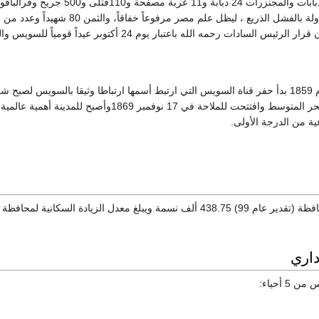
فادحة في الأرواح والدبابات والمجنزرات 24 دبابة و11 عربة مصفحة و110قتلى و500 جريح و
مذعورين وباءت المحاولة بالفشل الذريع ، ليظل علم مصر مرفوعاً خفاقاً، 
في سبيل الوطن و كان قرار الرئيس السادات رحمه الله باعتبار يوم 24 أكتوبر عيداً قوم
وفى 25 من ابريل عام 1859 بدأ حفر قناة السويس التي ارتبط أسمها ارتباطا وثيقا بالسويس لصبح ش
يربط البحر الأحمر بالبحر المتوسط وافتتحت للملاحة في 17 نوفمبر 1869وأصبح للمدينة
ية من الدرجة الأولى.
يبلغ عدد السكان بالمحافظة (تقدير عام 99) 438.75 ألف نسمة ويبلغ معدل الزيادة السكانية لمحافظة
داري
 أحياء: