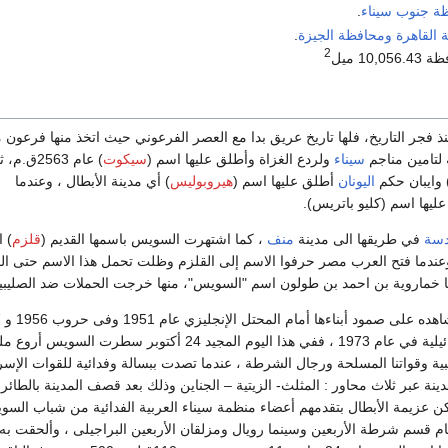
ة جنوب سيناء
.
القاهرة
ومحافظة الجيزة
.
2
10 ميل
ذ فجر التاريخ، فلها تاريخ عريق بدا مع العصر الفرعوني حيث اتخذ منها فرعون
ة لتامين مناجم
سيناء
ولردع الغزاة وأطلق عليها اسم (
سيكوت
) عام 2563
 وايبان حكم
اليونان
أطلق عليها اسم (
هيروبوليس
) أي مدينة الأبطال ، وعندما
يها اسم (كليو باتريس).
قدسة
في طريقها الى مدينة
منف
، كما اشتهرت السويس باسمها القديم (
قلزم
) ا
ندما فتح العرب مصر حرفوا الاسم إلى القلزم وظلت تحمل هذا الاسم حتى ال
وتم
ثم أمام القوات الإسرائيلية في عام 1973 ، ففي هذا اليوم المجيد 24 أكتوبر سطرت السويس
ية وقواتنا المسلحة ورجال الشرطة ، عندما تصدت ببسالة وفدائية للقوات الإسرا
دينة عبر ثلاث محاور : المثلث- الزيتية – الجناين وذلك بعد قصف المدينة بالطائر
لكن عزيمة الأبطال بتقدمهم أعضاء منظمة سيناء العربية الفدائية من شباب الس
 قسم شرطة الأربعين وسينما رويال ومزلقان الأربعين البراجيلى ، وألحقت به