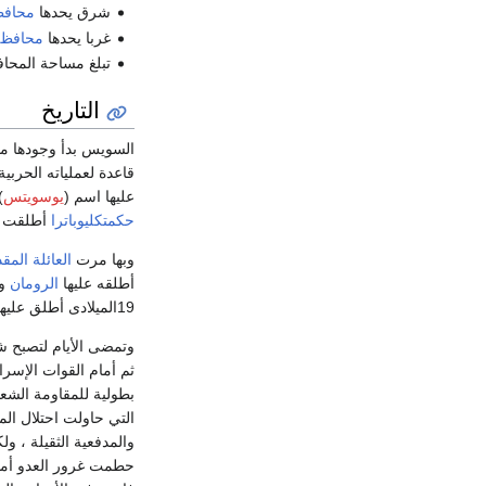
شرق يحدها
محافظ
غربا يحدها
محافظة 
تبلغ مساحة المحافظة ,056.43
التاريخ
السويس بدأ وجودها من
قاعدة لعملياته الحربي
عليها اسم (
يوسويتس
)
حكمتكليوباترا
أطلقت عل
وبها مرت
العائلة الم
أطلقه عليها
الرومان
وع
19الميلادى أطلق عليها خماروية بن احمد بن طولون اسم "السويس"، منها خرجت الحملات ضد الصليبين.
بطولية للمقاومة الشعب
التي حاولت احتلال الم
والمدفعية الثقيلة ، و
حطمت غرور العدو أمام