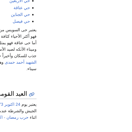
حي الأربعين
حي عتاقة
حي الجناين
حي فيصل
يعتبر حى السويس من أق
فهو أكثر الأحياء كثاف
أما حى عتاقة فهو يمثل
وميناء الأتكه لصيد ال
جذب للسكان وأخيراً ح
الشهيد أحمد حمدى
وهو
سيناء.
العيد القوم
يعتبر يوم
24 اكتوبر
73
الجيش والشرطة عندما ح
اثناء
حرب رمضان - اكتوبر