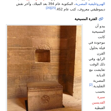
الهيروغليفية المصرية
، المكتوبة عام 394 بعد الميلاد، وآخر نقش
[26]
[25]
ديموطيقي معروف، كتب عام 452.
الفترة المسيحية
يبدو أن
المسيحية
كانت
موجودة في
فيلة بحلول
القرن
الرابع، وفي
ذلك الوقت
تعايشت مع
الديانة
المصرية
[2]
التقليدية.
بحسب
سيرة
القديسين
القبطية