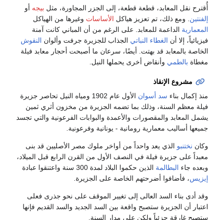
أُقترح نقل المعابد، قطعة قطعة، إلى الجزر المجاورة، مثل
بيجه
أو
إلفنتين
. ومع ذلك، تم تعزيز هياكل
الأساسات
وغيرها من الهياكل
المعمارية
الداعمة للمعابد. على الرغم من أن المباني كانت آمنة
فيزيائياً، إلا أن
الغطاء النباتي
الجذاب للجزيرة جرفت وألوان
النقوش
الخاصة بالمعابد قد بهتت. أيضًا، سرعان ما أصبحت أحجار معابد فيلة
مغطاة
بالطمي
وأنقاض أخرى يحملها النيل.
مشروع الإنقاذ
منذ إكمال بناء
سد أسوان
الأول عام 1902 ومياه النيل تحاصر جزيرة
فيلة معظم السنة، وذلك بما تضمه الجزيرة من مخزون أثري ثمين
يشمل المعابد والمقصورات والأعمدة والبوابات الفرعونية والتي تجسد
جميعها أساليب معمارية رومانية - يونانية وفرعونية.
وكان
نختنبو
الذي يعد واحداً من أواخر ملوك مصر الأصليين قد بنى
معبداً على جزيرة فيلة في النصف الأول من القرن الرابع قبل الميلاد،
وبعده جاء
البطالمة
الذين حكموا البلاد لمدة 300 سنة واعتنقوا عبادة
إيزيس
، فأضافوا أضرحتهم الخاصة على الجزيرة.
وقد أدى بناء السد العالى إلى تغيير الموقف على نحو جذرى فعلى
اعتبار أن الجزيرة ستصبح واقعة بين السد الجديد والسد القديم فإنها
ستصبح غارقة جزئياً ولكن على مدار السنة.