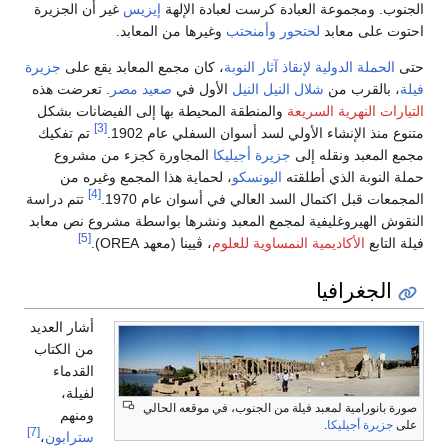
الجنوب. ومجموعة العبادة كرست لعبادة الإلهة
إيزيس
غير أن الجزيرة
احتوت على معابد
لحتحور
وأمنحتب
وغيرها من المعابد.
حتى
الحملة الدولية لإنقاذ آثار النوبة
، كان مجمع المعابد يقع على
جزيرة
فيلة
، بالقرب من
شلال النيل
النيل
الأول في
صعيد مصر
. تعرضت هذه
التيارات النهرية السريعة
والمنطقة المحيطة بها إلى الفيضانات بشكل
[3]
متنوع منذ الإنشاء الأولي لسد أسوان السفلي عام 1902.
تم تفكيك
مجمع المعبد ونقله إلى
جزيرة أجيليكا
المجاورة كجزء من مشروع
حملة النوبة الذي أطلقته
اليونسكو
، لحماية هذا المجمع وغيره من
[4]
المجمعات قبل اكتمال السد العالي في أسوان عام 1970.
تتم دراسة
النقوش الهيروغليفية لمجمع المعبد ونشرها بواسطة مشروع نص معابد
[5]
فيلة التابع
الأكاديمية النمساوية للعلوم
، ڤيينا (معهد OREA).
الجغرافيا
أشار العديد
من الكتاب
القدماء
لفيلة،
صورة بانورامية لمعبد فيلة من الجنوب، في موقعه الحالي
ومنهم
على
جزيرة أجيليكا
.
[7]
سترابون
،