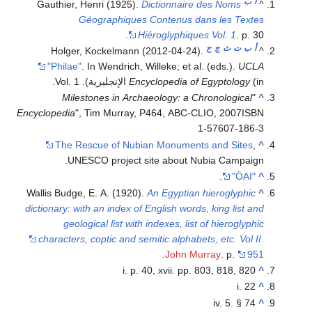
أ
ب
Gauthier, Henri (1925).
Dictionnaire des Noms
^
Géographiques Contenus dans les Textes
Hiéroglyphiques Vol. 1
. p. 30.
أ
ب
ت
ث
ج
ح
Holger, Kockelmann (2012-04-24).
^
"Philae"
. In Wendrich, Willeke; et al. (eds.).
UCLA
(in الإنجليزية). Vol. 1.
Encyclopedia of Egyptology
Milestones in Archaeology: a Chronological
"
^
Encyclopedia
", Tim Murray, P464, ABC-CLIO, 2007ISBN
1-57607-186-3
The Rescue of Nubian Monuments and Sites
,
^
UNESCO project site about Nubia Campaign.
.
"ÖAI"
^
Wallis Budge, E. A. (1920).
An Egyptian hieroglyphic
^
dictionary: with an index of English words, king list and
geological list with indexes, list of hieroglyphic
characters, coptic and semitic alphabets, etc. Vol II
.
.
John Murray
. p.
951
i. p. 40, xvii. pp. 803, 818, 820
^
i. 22
^
iv. 5. § 74
^