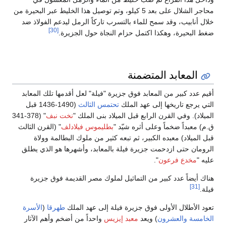
محاجر الشلال على بعد 5 كيلو، وتم توصيل هذا الخليط عبر البحيرة من
خلال أنابيب، وقد سمح للماء بالتسرب تاركاً الرمل ليدعم الفولاذ ضد
[30]
ضغط البحيرة، وهكذا اكتمل حزام النجاة حول الجزيرة.
المعابد المتضمنة
أقيم عدد كبير من المعابد فوق جزيرة "فيلة" لعل أقدمها تلك المعابد
التي يرجع تاريخها إلى عهد الملك
تحتمس الثالث
(1490-1436 قبل
الميلاد). وفي القرن الرابع قبل الميلاد بنى الملك "
نخت نبف
" (378-341
ق.م) معبداً ضخماً وعلى أثره شيّد "
بطليموس فيلادلف
" (القرن الثالث
قبل الميلاد) معبده الكبير، ثم تبعه كثير من ملوك البطالمة وولاة
الرومان حتى ازدحمت جزيرة فيلة بالمعابد، وأشهرها هو الذي يطلق
عليه "
مخدع فرعون
".
هناك أيضاً عدد كبير من التماثيل لملوك مصر القديمة فوق جزيرة
[31]
فيلة.
تعود الأطلال الأولى فوق جزيرة فيلة إلى عهد الملك
طهرقا
(
الأسرة
الخامسة والعشرون
) ويعد
معبد إيزيس
واحداً من أضخم وأهم الآثار