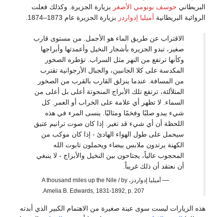
البريطاني
جوسف بونومي الأصغر
بزيارة الجزيرة. وكذلك فعلت
الروائية البريطانية
أميليا إدواردز
بزيارة الجزيرة عام 1873–1874.
الاقتراب عن طريق الماء هو الأجمل. من مستوى قارب
صغير، تبدو الجزيرة بأشجار النخيل وأعمدتها وأبراجها
وكأنها ترتفع من النهر مثل السراب. تؤطره الصخور
المكدسة على كلا الجانبين، والجبال الأرجوانية تقترب
من المسافة. عندما ينزلق القارب بالقرب من الصخور
المتلألئة، ترتفع تلك الأبراج المنحوتة أعلى بل أعلى من
السماء. لا تظهر أي علامة على الخراب أو العمر. كل
شيء يبدو صلبًا وفخمًا ومثاليًا. ينسى المرء في هذه
اللحظة أن أي شيء قد تغير. إذا كان صوت ترانيم عتيق
سيحمل على طول الهواء الهادئ - إذا كان موكب من
الكهنة يرتدون ملابس بيضاء ويحملون تابوت الله
المحجوب عالياً، يجتاحون بين النخيل والأبراج - لا ينبغي
أن نعتقد أن ذلك غريباً.
—
أميليا إدواردز، A thousand miles up the Nile / by
Amelia B. Edwards, 1831-1892, p. 207.
هذه الزيارات ليست سوى عينة صغيرة من الاهتمام الكبير الذي أبدته