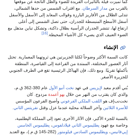
كما تميزت فيلة بالتأثيرات الفريدة للضوء والظل الناتجة عن موقعها
بالقرب من
مدار السرطان
. مع اقتراب الشمس من حدها الشمالي،
تتدلى الظلال من الأفاريز البارزة وقوالب المعابد إلى الأسفل والأسفل
أسفل الأسطح المنبسطة للجدران، حتى تصل الشمس إلى أعلى
ارتفاع لها، تنتشر الجدران الرأسية بظلال داكنة، وتشكل تباين مذهل مع
[16]
الضوء العنيف الذي يضيء كل الأشياء المحيطة.
الإنشاء
كانت السمة الأكثر وضوحاً لكلتا الجزيرتين هي ثروتهما المعمارية. تحتل
آثار العصور المختلفة، الممتدة من الفراعنة إلى القياصرة، المنطقة
بأكملها تقريبًا. ومع ذلك، فإن الهياكل الرئيسية تقع في الطرف الجنوبي
للجزيرة الأصغر.
بُني أقدم معبد
لإيزيس
في عهد
نخت أنبو الأول
عام 380-362 ق.م،
والذي كان يقترب من النهر من خلال
بهو أعمدة
مزدوج. كان
نخت‌نب‌إف هو
اللقب الملكي الفرعوني
وأصبح الفرعون المؤسس
للأسرة الثلاثين
وآخر السلالة محلية عندما عزل وقتل
نفريتس الثاني
.
بالنسبة للجزء الأكبر، فإن الآثار الأخرى تعود إلى المملكة الپطلمية،
وخاصة مع عهود
پطليموس الثاني فيلادلفوس
،
پطليموس الخامس
إپي‌فانيس
،
وپطليموس السادس فيلومتور
(282-145 ق.م.)، مع العديد