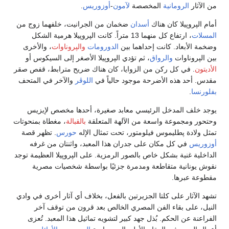
من الآثار
الرومانية
المخصصة
لآمون
-
أوزوريس
.
أمام الپروپيلا كان هناك
أسدان
ضخمان من الجرانيت، خلفهما زوج من
المسلات
، ارتفاع كل منهما 13 متراً. كانت الپروپيلا هرمية الشكل
وضخمة الأبعاد. كانت إحداهما بين
الدورومات
والپروناوات
، والأخرى
بين الپروناوات
والرواق
، ثم تؤدي الپروپيلا الأصغر إلى السيكوس أو
الأديتون
. في كل ركن من الزوايا، كان هناك ضريح مترابط، قفص صقر
مقدس. أحد هذه الأضرحة موجود حالياً في
اللوڤر
والآخر في المتحف
بفلورنسا
.
يوجد خلف المدخل الرئيسي معابد صغيرة، أحدها مخصص لإيزيس
وحتحور ومجموعة واسعة من الآلهة المتعلقة
بالقبالة
، مغطاة بمنحوتات
تمثل ولادة پطليموس فيلومتور، تحت تمثال الإله
حورس
. تظهر قصة
أوزوريس
في كل مكان على جدران هذا المعبد، واثنتان من غرفه
الداخلية غنية بشكل خاص بالصور الرمزية. على الپروپيلا العظيمة توجد
نقوش يونانية متقاطعة ومدمرة جزئيًا بواسطة شخصيات مصرية
مقطوعة عبرها.
تشهد الآثار على كلتا الجزيرتين بالفعل، بخلاف أي آثار أخرى في وادي
النيل، على بقاء الفن المصري الخالص بعد قرون من توقف آخر
الفراعنة عن الحكم. بُذل جهد كبير لتشويه تماثيل هذا المعبد. تُعزى