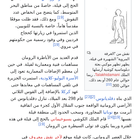
الحج إلى فيلة، خاصةً من مناطق البحر
المتوسط، كما يتضح من انخفاض عدد
[19]
النقوش.
ومع ذلك، فقد ظلت موقعًا
مقدساً هاماً، خاصة بالنسبة للنوبيين،
الذين استمروا في زيارتها كحجاج
فرديين وفي وفود رسمية من حكومتهم
[19]
في مروي.
نقش من "الغرفة
قدم العديد من الأباطرة الرومان
المروية" الشهيرة في فيلة،
مساهمات فنية ومعمارية لفيلة. في حين
يظهر تظهر موكبي بعثة
دبلوماسية كوشية أرسلها
أن معظم الإضافات المعمارية تعود إلى
الملك
Talakhidamani
، ربما
الأسرة اليوليو-كلاودية
، استمرت الجزيرة
حوالي عام 260 أو بعد ذلك،
في تلقي المساهمات في معابدها حتى
[22]
حوالي 300.
عهد
كركلا
بالإضافة إلى القوس الثلاثي
[23]
[2]
الذي بناه
دقلديانوس
.
عام 298 بعد الميلاد، تنازل دقلديانوس عن
الأراضي الرومانية الواقعة جنوب الشلال الأول كجزء من اتفاقية
أبرمت مع
نوباتيا
المجاورة، وسحب الحدود إلى منطقة فيلة
[24]
[19]
نفسها.
قام الملك الكوشي
يسبوخيماني
بالحج إلى فيلة في هذه
[19]
الفترة وربما يكون قد تولى السيطرة من الرومان.
خلال العصر الروماني، كانت فيلة موقع
لآخر نقش معروف
في