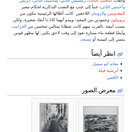
وألقاب
أمنحتپ الثالث
،
رمسيس الثاني
،
پسامتيك الثاني
،
أپريس
وأحمس الثاني
، جنباً إلى جنب مع النصب التذكارية لحكام مصر
المقدونيين
والرومان
اللاحقين. كانت أطلالها الرئيسية تتكون من
پروپيلون
وعمودين من المعبد، ويبدو أنهما كانا ذا أبعاد صغيرة، ولكن
بنسب أنيقة. بالقرب منهم كانت شظايا تمثالين ضخمين من
الجرانيت
وأيضًا قطعة بناء ممتازة تعود إلى وقت لاحق بكثير، لها مظهر قوس
ينتمي إلى كنيسة أو
مسجد
.
انظر أيضاً
معابد أبو سمبل
أبرشية فيلة
الأقصر
معرض الصور