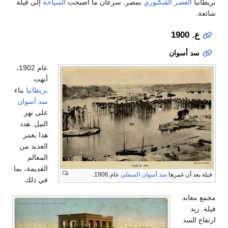
بريطانيا
العصر الڤيكتوري
بمصر. سرعان ما أصبحت
السياحة
إلى فيلة
شائعة.
ع. 1900
سد أسوان
عام 1902،
أنهت
بريطانيا
بناء
سد أسوان
على نهر
النيل. هدد
هذا بغمر
العديد من
المعالم
القديمة، بما
فيلة بعد أن غمرها
سد أسوان السفلي
عام 1906.
في ذلك
مجمع معابد
فيلة. زيد
ارتفاع السد