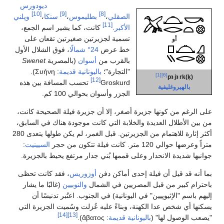
ديودورس
[10]
[9]
[8]
الصقلي
،
بطليموس
،
سنكا
،
وپلني
[11]
الأكبر
.
كانت، كما يشير اسم الجمع،
تسمية لجزيرتين صغيرتين تقعان على
أو
خط عرض
24° شمالًا
، فوق الشلال الأول
بالقرب من
أسوان
(بالمصرية
Swenet
"التجارة"؛
باليونانية قديمة
:
Συήνη
).
[1]
[6]
pꜣ jꜣ rk(ḳ)
[12]
Groskurd
تحسب المسافة بين هذه
بالهيروغليفية
الجزر وأسوان بحوالي 100 كم.
على الرغم من كونها جزيرة أصغر، إلا أن جزيرة فيلة الصحيحة كانت،
من بين الأطلال العديدة والخلابة التي كانت موجودة هناك في السابق،
أكثر إثارة للاهتمام من الجزيرتين. قبل الغمر، لم يكن طولها يتعدى 280
متراً وعرضها حوالي 120 متر. كانت فيلة تتكون من حجر
السيينيت
:
جوانبها شديدة الانحدار وعلى قممها بُني جدار مرتفع يحيط بالجزيرة.
بما أنه قد قيل أن فيلة إحدى أماكن دفن
أوزوريس
، فقد كانت تحظى
باحترام كبير من قبل المصريين في الشمال
والنوبيين
(غالبًا ما يشار
إليهم باسم "الإثيوپيين" في اليونانية) في الجنوب. اعتُبر تدنيسًا أن
يسكنها أي شخص عدا الكهنة، وبناءً عليه عُزلت وسُميت الجزيرة التي
[14]
[13]
"يصعب الوصول لها" (
باليونانية قديمة
:
ἄβατος
).