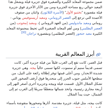
ضمن مجموعة المعابد الكبيرة والصغيرة فوق جزيرة فيلة ويشغل هذا
المعبد حوالي ربع مساحة الجزيرة ومن بين الآثار الأخرى فوق جزيرة
فيلة مقصورة "
نختنبو الأول
" (
الأسرة الثلاثون
)، واثنان من صفوف
الأعمدة التي ترجع إلى
العصر الروماني
،
ومعبد أريسنوفيس
يوناني -
روماني
ومعبد ماندوليس
(من العهد الروماني )،
ومعبد إمحوتب
(من
العصر البطلمي
) ومن أهم المعابد الصغيرة التي تحيط بمجموعة المعابد
[30]
الكبيرة
معبد حتحور
(العصر البطلمي) ومقصورة
تراجان
.
أبرز المعالم القريبة
قبل الغمر، كانت تقع إلى الغرب قليلاً من فيلة جزيرة أكبر، كانت
تسمى قديماً سنيم أو سنموت، لكنها تسمى حالياً
بيجه
. وهي جزيرة
شديدة الانحدار، ومن أعلى قمتها توفر إطلالة رائعة على النيل، من
سطحها الأملس جنوب الجزر إلى منحدرها فوق أرفف الصخور التي
تشكل الشلال الأول. قسمت فيلة وبيجه وجزيرة أخرى أصغر النهر إلى
أربعة مجاري رئيسية، واتخذ شمالها منعطفًا سريعًا إلى الغرب ثم إلى
الشمال، حيث يبدأ الشلال.
كانت بيجه، مثل فيلة، جزيرة مقدسة. آثارها وصخورها منقوشة بأسماء