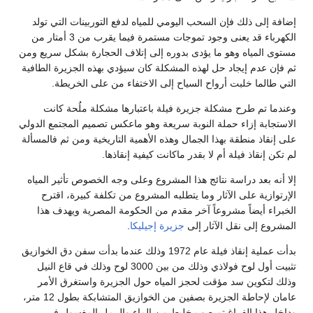
إضافة إلى ذلك فإن السحب اليومي للمياه لدفع التوربينات التي تولد
الكهرباء قد يعنى وجود تموجات مستمرة فيما يقرب من 3 أمتار من
مستوى المياه وهو ما يؤدى بدوره إلى إتلاف الحجارة بشكل سريع ومن
ثم فإن عدم إيجاد حل لهذه المشكلة كان سيؤدي بهذه الجزيرة الطافية
التي طالما خلبت أرواح السياح إلى الاختفاء من على الخريطة.
وعندما تم طرح مشكلة جزيرة فيلة باعتبارها مشكلة ملُحة كانت
الاستجابة إزاء حملة النوبة سريعة وهو ماعكس تصميم المجتمع الدولي
على إنقاذ منطقة بهذا الجمال وهذه الأهمية التاريخية ومن ثم فالمسألة
لم تكن إنقاذ فيلة أم لا بقدر ماكانت كيفية إنقاذها.
إلا أنه بعد دراسة نتائج هذا المشروع وعلى وجه الخصوص تأثير المياه
الإرتوازية على الآثار وما يتطلبه المشروع من تكلفة كبيرة، اقترح
الخبراء أيضاً مشروعاً آخر مقدم من الحكومة المصرية ويهدف هذا
المشروع إلى نقل الآثار إلى
جزيرة إجيليكا
.
بدأت عملية إنقاذ فيلة عام 1972 وذلك عندما بدأت سفن دق الخوازيق
تثبيت أول لوح فولاذي وذلك من بين 3000 لوح وذلك في قاع النيل
وذلك لتكوين سد مؤقت لحجز المياه حول الجزيرة واستغرق الأمر
عامان لإحاطة الجزيرة بصفين من الخوازيق المتشابكة بطول 12 متر،
وداخل هذا الفراغ تم صب خليط من الماء والرمل المغسول في