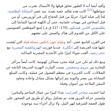
وأفيد أيضا أنه لا الطيور تحلق فوقها ولا الأسماك تقترب من
[15]
شواطئها.
كانت هذه تقاليد حقبة بعيدة. منذ عصر
المملكة الپطلمية
،
لجأ إلى فيلة كثيرًا، جزئيًا من قبل الحجاج إلى قبر أوزوريس، أو من
قبل أشخاص في مهمات علمانية، حتى أن الكهنة قدموا التماسًا إلى
پطليموس الثامن فيسكون
(170- 117 ق.م.) لمنع الموظفين العموميين
على الأقل من القدوم إلى هناك والعيش على نفقتهم.
في القرن التاسع عشر، أخذ
ويليام جون بانكس
مسلة فيلة
التي نُقشت
عليها هذه العريضة إلى
إنگلترة
. عندما قورنت
الهيروغليفية المصرية
مع
حجر رشيد
، ألقت ضوءًا كبيرًا على الأبجدية المصرية الساكنة.
ومع ذلك لم تكن جزر فيلة مجرد مساكن كهنوتية؛ كانت أيضاً مراكز
للتجارة بين
مروي
وممفيس
. بسبب التيارت النهرية السريعة الناتجة عن
الشلالات، كانت الجزيرة في معظم الفصول غير عملية، وكانت السلع
المتبادلة بين مصر والنوبة يتم إنزالها بشكل متبادل وإعادة وتعاود
السفن الملاحة بين أسوان وفيلة.
كما اجتذبت
محاجر
الجرانيت
عددًا كبيرًا من عمال المناجم والبنائين؛
ولتيسير حركة المرور هذه، تم تشكيل رواق أو طريق في الصخور على
طول الضفة الشرقية لنهر النيل، ولا تزال أجزاء منه موجودة.