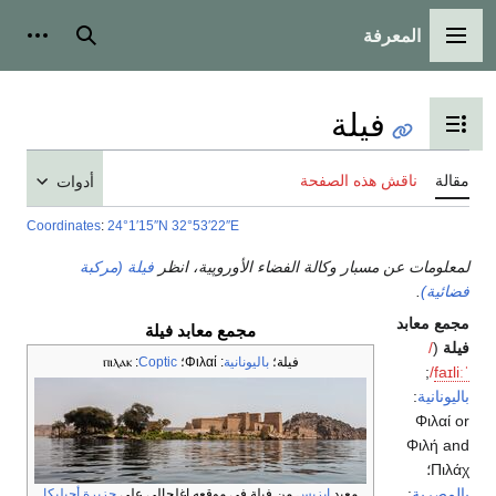
المعرفة
القائمة الرئيسية
بحث
أدوات
فيلة
تبديل عرض جدول المحتويات
مقالة
ناقش هذه الصفحة
أدوات
Coordinates
:
24°1′15″N
32°53′22″E
لمعلومات عن مسبار وكالة الفضاء الأوروپية، انظر
فيلة (مركبة
فضائية)
.
مجمع معابد
مجمع معابد فيلة
فيلة
(
/
فيلة؛
باليونانية
:
Φιλαί
؛
Coptic
:
ⲡⲓⲗⲁⲕ
;
/
f
aɪ
l
iː
ˈ
باليونانية
:
Φιλαί or
Φιλή and
Πιλάχ
؛
بالمصرية
:
معبد
إيزيس
من فيلة في موقعه اغلحالي على
جزيرة أجيليكا