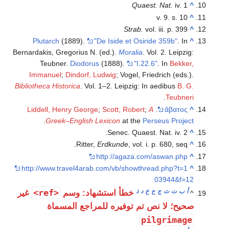
Quaest. Nat.
iv. 1
^
v. 9. s. 10
^
Strab.
vol. iii. p. 399
^
Plutarch
(1889).
"De Iside et Osiride 359b"
. In
^
Bernardakis, Gregorius N. (ed.).
Moralia
. Vol. 2. Leipzig:
Teubner.
Diodorus
(1888).
"I.22.6"
. In
Bekker,
Immanuel
;
Dindorf, Ludwig
; Vogel, Friedrich (eds.).
Bibliotheca Historica
. Vol. 1–2. Leipzig: In aedibus
B. G.
.
Teubneri
Liddell, Henry George
;
Scott, Robert
;
A
.
ἄβατος
^
.
Greek–English Lexicon
at the
Perseus Project
Senec. Quaest. Nat. iv. 2.
^
Ritter,
Erdkunde
, vol. i. p. 680, seq.
^
http://agaza.com/aswan.php
^
http://www.travel4arab.com/vb/showthread.php?t=1
^
03944&f=12
أ
ب
ت
ث
ج
ح
خ
د
ذ
<ref>
خطأ استشهاد: وسم
غير
^
صحيح؛ لا نص تم توفيره للمراجع المسماة
pilgrimage