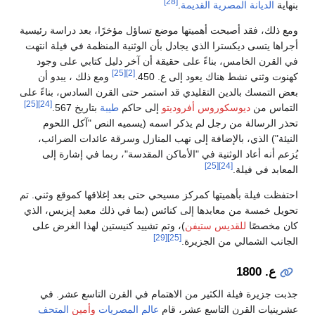
[28]
بنهاية
الديانة المصرية القديمة
.
ومع ذلك، فقد أصبحت أهميتها موضع تساؤل مؤخرًا، بعد دراسة رئيسية
أجراها يتسى ديكسترا الذي يجادل بأن الوثنية المنظمة في فيلة انتهت
في القرن الخامس، بناءً على حقيقة أن آخر دليل كتابي على وجود
[25]
[2]
كهنوت وثني نشط هناك يعود إلى ع. 450.
ومع ذلك ، يبدو أن
بعض التمسك بالدين التقليدي قد استمر حتى القرن السادس، بناءً على
[25]
[24]
التماس من
ديوسكوروس أفروديتو
إلى حاكم
طيبة
بتاريخ 567.
تحذر الرسالة من رجل لم يذكر اسمه (يسميه النص "آكل اللحوم
النيئة") الذي، بالإضافة إلى نهب المنازل وسرقة عائدات الضرائب،
يُزعم أنه أعاد الوثنية في "الأماكن المقدسة"، ربما في إشارة إلى
[25]
[24]
المعابد في فيلة.
احتفظت فيلة بأهميتها كمركز مسيحي حتى بعد إغلاقها كموقع وثني. تم
تحويل خمسة من معابدها إلى كنائس (بما في ذلك معبد إيزيس، الذي
كان مخصصًا
للقديس ستيفن
)، وتم تشييد كنيستين لهذا الغرض على
[29]
[25]
الجانب الشمالي من الجزيرة.
ع. 1800
جذبت جزيرة فيلة الكثير من الاهتمام في القرن التاسع عشر. في
عشرينيات القرن التاسع عشر، قام
عالم المصريات
وأمين
المتحف