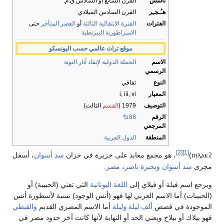
تأسس
القرن السابع أو السادس ق.م.
هـُـجـِر
القرن السادس الميلادي
الفترات
الفترة الانتقالية الثالثة
أو
العصر المتأخر
حتى
الامبراطورية البيزنطية
موقع تراث عالمي حسب اليونسكو
الاسم
الحملة الدولية لإنقاذ آثار النوبة
الرسمي
النوع
ثقافي
المعيار
i, iii, vi
التوصيف
1979 (
القسم
الثالث)
الرقم
88
المرجعي
المنطقة
الدول العربية
[2]
[1]
ⲡⲓⲗⲁⲕϩ
)
، هو مجمع معابد على جزيرة في خزان
سد أسوان
، أسفل
مجرى
سد أسوان
وبحيرة ناصر
،
مصر
.
ويرجع اسم فيلة أو فيلاي إلى
اللغة اليونانية
التي تعني (الحبيبة) أو
(الحبيبات) أما الاسم العربي لها فهو (أنس الوجود) نسبة لأسطورة أنس
الموجودة في قصص
ألف ليلة وليلة
أما الاسم المصري القديم
والقبطي
فهو بيلاك أو بيلاخ ويعني الحد أو النهاية لأنها كانت آخر حدود مصر في