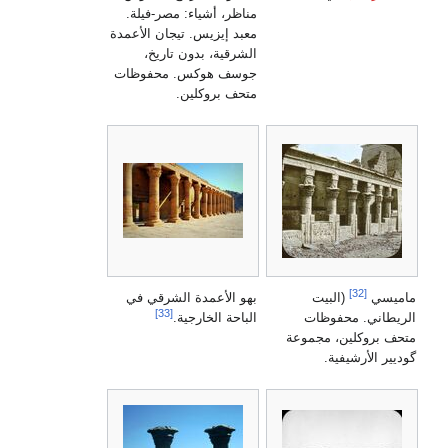
مناظر، أشياء: مصر-فيلة.
معبد إيزيس. تيجان الأعمدة
الشرقية، بدون تاريخ،
جوسف هوكس. محفوظات
متحف بروكلين.
[32]
بهو الأعمدة الشرقي في
ماميسي
(البيت
[33]
الريطاني. محفوظات
الباحة الخارجية.
متحف بروكلين، مجموعة
گوديير الأرشيفية.