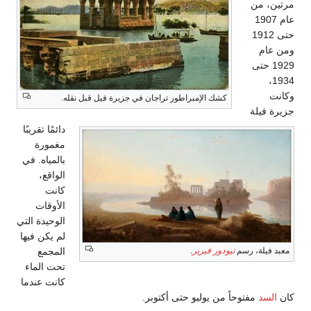
مرتين، من
عام 1907
حتى 1912
ومن عام
1929 حتى
1934،
وكانت
كشك الإمبراطور تراجان في جزيرة فيل قبل نقله.
جزيرة فيلة
دائمًا تقريبًا
مغمورة
بالمياه. في
الواقع،
كانت
الأوقات
الوحيدة التي
لم يكن فيها
معبد فيلة، رسم
تيودور فيرير
.
المجمع
تحت الماء
كانت عندما
كان
السد
مفتوحاً من يوليو حتى أكتوبر.