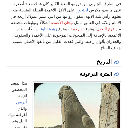
في الطرف الجنوبي من درومو المعبد الكبير كان هناك معبد أصغر،
على ما يبدو مكرس
لحتحور
؛ على الأقل الأعمدة القليلة المتبقية منه
يعلوها رأس تلك الإلهة. يتكون رواقها من اثني عشر عمودًا، أربعة في
الأمام وثلاثة في العمق. تمثل
تيجان الأعمدة
أشكالًا وتوليفات مختلفة
من
فرع النخيل
، وفرع
دوم ديبة
، وفرع
زهرة اللوتس
. طُليت هذه
الأعمدة، بالإضافة إلى المنحوتات الموجودة على الأعمدة والسقوف
والجدران بألوان زاهية، والتي فقدت القليل من تألقها الأصلي بسبب
جفاف المناخ.
التاريخ
الفترة الفرعونية
هذا المعبد
المخصص
للإلهة
أيزيس
والذي
أغرقته مياه
النيل وتم
تقسيمه