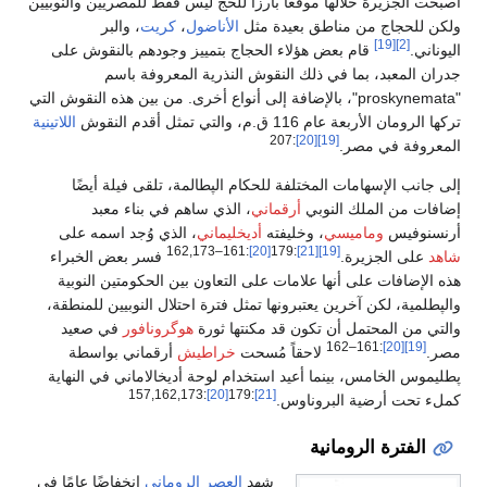
أصبحت الجزيرة خلالها موقعًا بارزًا للحج ليس فقط للمصريين والنوبيين
ولكن للحجاج من مناطق بعيدة مثل
الأناضول
،
كريت
، والبر
[19]
[2]
اليوناني.
قام بعض هؤلاء الحجاج بتمييز وجودهم بالنقوش على
جدران المعبد، بما في ذلك النقوش النذرية المعروفة باسم
"proskynemata"، بالإضافة إلى أنواع أخرى. من بين هذه النقوش التي
تركها الرومان الأربعة عام 116 ق.م، والتي تمثل أقدم النقوش
اللاتينية
:207
[20]
[19]
المعروفة في مصر.
إلى جانب الإسهامات المختلفة للحكام الپطالمة، تلقى فيلة أيضًا
إضافات من الملك النوبي
أرقماني
، الذي ساهم في بناء معبد
أرنسنوفيس
وماميسي
، وخليفته
أديخليماني
، الذي وُجد اسمه على
:161–162,173
[20]
:179
[21]
[19]
شاهد
على الجزيرة.
فسر بعض الخبراء
هذه الإضافات على أنها علامات على التعاون بين الحكومتين النوبية
والپطلمية، لكن آخرين يعتبرونها تمثل فترة احتلال النوبيين للمنطقة،
والتي من المحتمل أن تكون قد مكنتها ثورة
هوگرونافور
في صعيد
:161–162
[20]
[19]
مصر.
لاحقاً مُسحت
خراطيش
أرقماني بواسطة
پطليموس الخامس، بينما أعيد استخدام لوحة أديخالاماني في النهاية
:157,162,173
[20]
:179
[21]
كملء تحت أرضية البروناوس.
الفترة الرومانية
شهد
العصر الروماني
انخفاضًا عامًا في