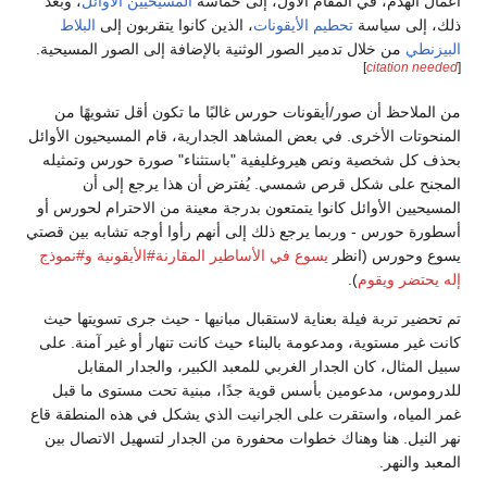
أعمال الهدم، في المقام الأول، إلى حماسة
المسيحيين الأوائل
، وبعد
ذلك، إلى سياسة
تحطيم الأيقونات
، الذين كانوا يتقربون إلى
البلاط
البيزنطي
من خلال تدمير الصور الوثنية بالإضافة إلى الصور المسيحية.
]
citation needed
[
من الملاحظ أن صور/أيقونات حورس غالبًا ما تكون أقل تشويهًا من
المنحوتات الأخرى. في بعض المشاهد الجدارية، قام المسيحيون الأوائل
بحذف كل شخصية ونص هيروغليفية "باستثناء" صورة حورس وتمثيله
المجنح على شكل قرص شمسي. يُفترض أن هذا يرجع إلى أن
المسيحيين الأوائل كانوا يتمتعون بدرجة معينة من الاحترام لحورس أو
أسطورة حورس - وربما يرجع ذلك إلى أنهم رأوا أوجه تشابه بين قصتي
يسوع وحورس (انظر
يسوع في الأساطير المقارنة#الأيقونية
و#نموذج
إله يحتضر ويقوم
).
تم تحضير تربة فيلة بعناية لاستقبال مبانيها - حيث جرى تسويتها حيث
كانت غير مستوية، ومدعومة بالبناء حيث كانت تنهار أو غير آمنة. على
سبيل المثال، كان الجدار الغربي للمعبد الكبير، والجدار المقابل
للدروموس، مدعومين بأسس قوية جدًا، مبنية تحت مستوى ما قبل
غمر المياه، واستقرت على الجرانيت الذي يشكل في هذه المنطقة قاع
نهر النيل. هنا وهناك خطوات محفورة من الجدار لتسهيل الاتصال بين
المعبد والنهر.