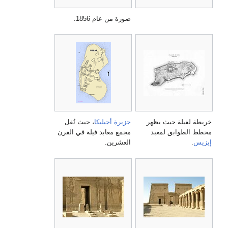
صورة من عام 1856.
خريطة لفيلة حيث يظهر
جزيرة أجيليكا
، حيث نُقل
مخطط الطوابق لمعبد
مجمع معابد فيلة في القرن
إيزيس
.
العشرين.