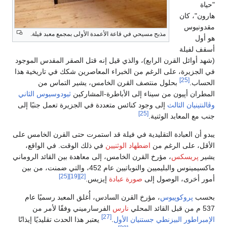
"حياة
هارون"، كان
مقدونيوس
مذبح مسيحي في قاعة الأعمدة الأولى بمجمع معبد فيلة.
هو أول
أسقف لفيلة
(شهد أوائل القرن الرابع)، والذي قيل إنه قتل الصقر المقدس الموجود
في الجزيرة، على الرغم من الخبراء المعاصرين شكك في تاريخية هذا
[25]
الحساب.
بحلول منتصف القرن الخامس، يشير التماس من
المطران أپيون من سيناء إلى الأباطرة-المشاركين
ثيودوسيوس الثاني
وڤالنتينيان الثالث
إلى وجود كنائس متعددة في الجزيرة تعمل جنبًا إلى
[25]
جنب مع المعابد الوثنية.
يبدو أن العبادة التقليدية في فيلة قد استمرت حتى القرن الخامس على
الأقل، على الرغم من
اضطهاد الوثنيين
في ذلك الوقت. في الواقع،
يشير
پريسكس
، مؤرخ القرن الخامس، إلى معاهدة بين القائد الروماني
ماكسيمينوس والبليميين والنوباتيين عام 452، والتي ضمنت، من بين
[25]
[19]
[2]
أمور أخرى، الوصول إلى
صورة عبادة
إيزيس.
بحسب
پروكوپيوس
، مؤرخ القرن السادس، أُغلق المعبد رسميًا عام
537 م من قبل القائد المحلي
نارس
الفرسارميني وفقًا لأمر من
[27]
الإمبراطور البيزنطي
جستنيان الأول
.
يعتبر هذا الحدث تقليديًا إيذانًا