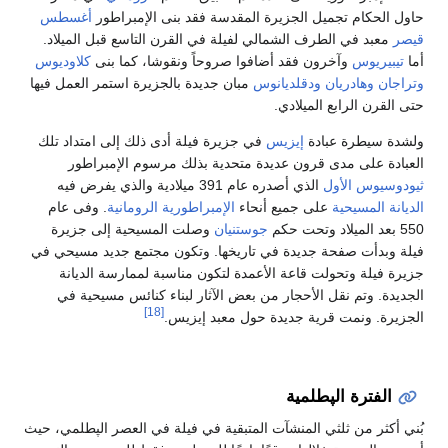
حاول الحكام تجميل الجزيرة المقدسة فقد بنى الإمبراطور
أغسطس
قيصر
معبد في الطرف الشمالي لفيلة في القرن التاسع قبل الميلاد.
أما
تيبيريوس
وآخرون فقد أضافوا صروحاً ونقوشا، كما بنى
كلاوديوس
وتراجان
وهادريان
ودقلديانوس
مبان جديدة بالجزيرة استمر العمل فيها
حتى القرن الرابع الميلادي.
ولشدة سيطرة عبادة
إيزيس
في جزيرة فيلة أدى ذلك إلى امتداد تلك
العبادة على مدى قرون عديدة متحدية بذلك مرسوم الإمبراطور
ثيودوسيوس الأول
الذي أصدره عام 391 ميلادية والذي يفرض فيه
الديانة المسيحية
على جميع أنحاء
الإمبراطورية الرومانية
. وفى عام
550 بعد الميلاد وتحت حكم
جوستنيان
وصلت المسيحية إلى جزيرة
فيلة وبدأت صفحة جديدة في تاريخها. وتكون مجتمع جديد مسيحي في
جزيرة فيلة وتحولت قاعة الأعمدة لتكون مناسبة لممارسة الديانة
الجديدة. وتم نقل الأحجار من بعض الآثار لبناء كنائس مسيحية في
[18]
الجزيرة. ونمت قرية جديدة حول معبد إيزيس.
الفترة الپطلمية
بُني أكثر من ثلثي المنشآت المتبقية في فيلة في العصر الپطلمي، حيث