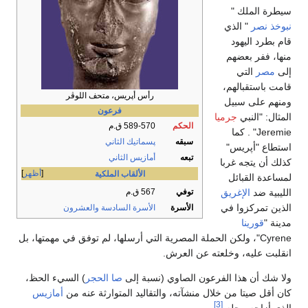
سيطرة الملك "
نبوخذ نصر
" الذي
قام بطرد اليهود
منها، ففر بعضهم
إلى
مصر
التي
قامت باستقبالهم،
رأس أپريس، متحف اللوڤر
ومنهم على سبيل
فرعون
المثال: "النبي
جرميا
الحكم
589-570 ق.م
Jeremie" . كما
سبقه
پسماتيك الثاني
استطاع "أپريس"
تبعه
أمازيس الثاني
كذلك أن يتجه غربا
أظهر
الألقاب الملكية
لمساعدة القبائل
الليبية ضد
الإغريق
توفي
567 ق.م
الذين تمركزوا في
الأسرة
الأسرة السادسة والعشرون
مدينة "
قورينا
Cyrene"، ولكن الحملة المصرية التي أرسلها، لم توفق في مهمتها، بل
انقلبت عليه، وخلعته عن العرش.
ولا شك أن هذا الفرعون الصاوي (نسبة إلى
صا الحجر
) السيء الحظ،
كان أقل صيتا من خلال منشآته، والتقاليد المتوارثة عنه من
أمازيس
[3]