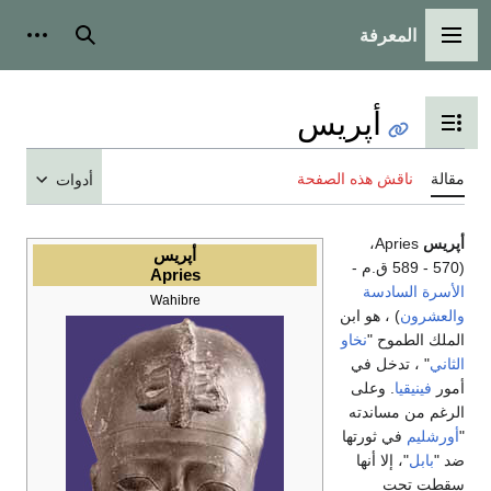
المعرفة
القائمة الرئيسية
بحث
أدوات
أپريس
تبديل عرض جدول المحتويات
مقالة
ناقش هذه الصفحة
أدوات
أپريس
Apries،
أپريس
(589 - 570 ق.م -
Apries
الأسرة السادسة
Wahibre
والعشرون
) ، هو ابن
الملك الطموح "
نخاو
الثاني
" ، تدخل في
أمور
فينيقيا
. وعلى
الرغم من مساندته
"
أورشليم
في ثورتها
ضد "
بابل
"، إلا أنها
سقطت تحت