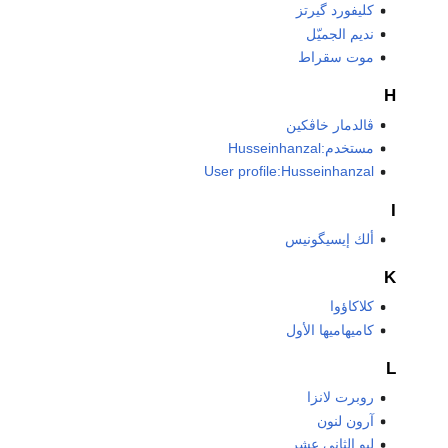
كليفورد گيرتز
نديم الجميّل
موت سقراط
H
ڤالدمار خاڤكين
مستخدم:Husseinhanzal
User profile:Husseinhanzal
I
ألك إيسيگونيس
K
كلاكاؤوا
كاميهاميها الأول
L
روبرت لانزا
آرون لنون
ليو الثاني عشر