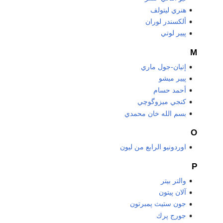
هنري ليتولف
ألكسندر لوران
پيير لوتي
M
إتيان-جول ماري
پيير ميشو
أحمد حسام
كنجي ميزوگوچي
بسم الله خان محمدي
O
اوردونيو الرابع من ليون
P
والتر بيتر
آلان پيتون
جون ستيث پمبرتون
جورج پرك