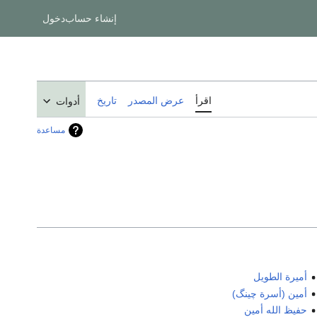
إنشاء حساب
دخول
اقرأ
عرض المصدر
تاريخ
أدوات
مساعدة
أميرة الطويل
أمين (أسرة چينگ)
حفيظ الله أمين