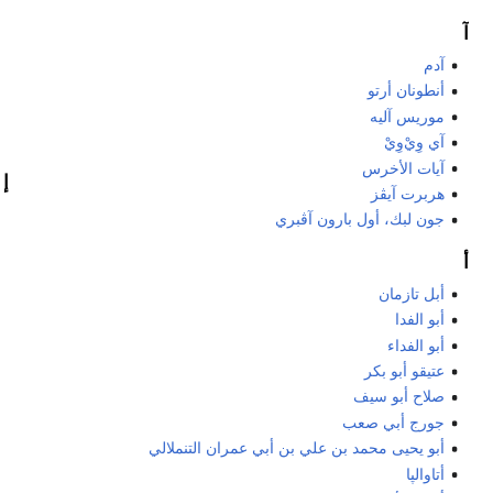
آ
آدم
أنطونان أرتو
موريس آليه
آي وِيْ‌وِيْ
آيات الأخرس
إ
هربرت آيڤز
جون لبك، أول بارون آڤبري
أ
أبل تازمان
أبو الفدا
أبو الفداء
عتيقو أبو بكر
صلاح أبو سيف
جورج أبي صعب
أبو يحيى محمد بن علي بن أبي عمران التنملالي
أتاوالپا