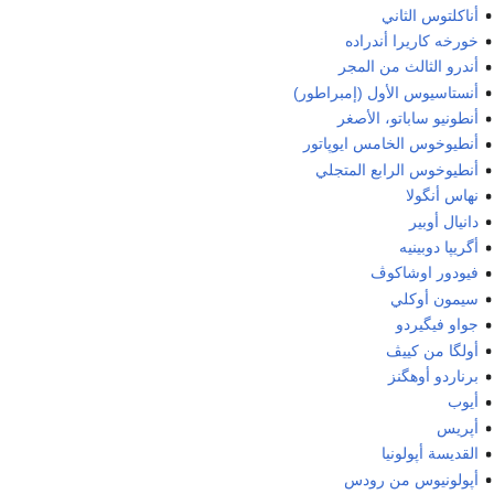
أناكلتوس الثاني
خورخه كاريرا أندراده
أندرو الثالث من المجر
أنستاسيوس الأول (إمبراطور)
أنطونيو ساباتو، الأصغر
أنطيوخوس الخامس ايوپاتور
أنطيوخوس الرابع المتجلي
نهاس أنگولا
دانيال أوبير
أگريپا دوبينيه
فيودور اوشاكوڤ
سيمون أوكلي
جواو فيگيردو
أولگا من كييڤ
برناردو أوهگنز
أيوب
أپريس
القديسة أپولونيا
أپولونيوس من رودس