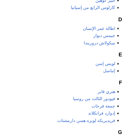
ألبير كوهين
كارلوس الرابع من إسپانيا
D
اطالة عمر الإنسان
جيمس ديوار
ميكولاش دزوريندا
E
لويس إسن
إتيامبل
F
هنري فابر
فيودور الثالث من روسيا
جمعة فرحات
إدوارد فرانكلاند
فريديريكه لويزه هسن دارمشتات
G