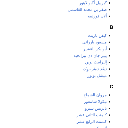
گبرييل أگبونلاهور
صقر بن محمد القاسمي
ألان فورنييه
B
كيفن باريت
مسعود بارزاني
أبو بكر باعشير
پيير جان دى بيرانجيه
إليزابيث بوين
ديڤد دنبار بيوِك
ميشل بوتور
C
مروان الشماخ
نيكولا شامفور
باتريس شيرو
كلمنت الثاني عشر
كلمنت الرابع عشر