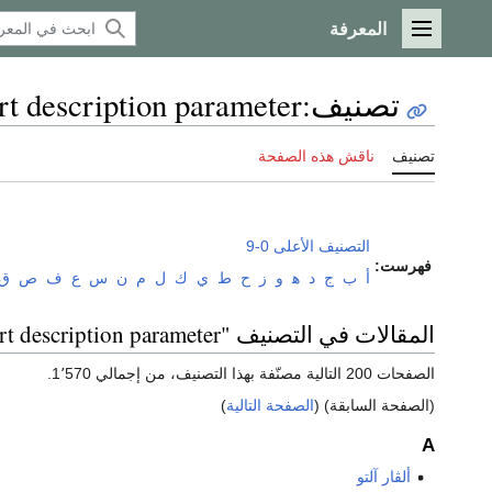
المعرفة
القائمة الرئيسية
تصنيف
:
rt description parameter
تصنيف
ناقش هذه الصفحة
التصنيف الأعلى
0-9
فهرست:
أ
ب
ج
د
ﻫ
و
ز
ح
ط
ي
ك
ل
م
ن
س
ع
ف
ص
ق
المقالات في التصنيف "Persondata templates without short description parameter"
الصفحات 200 التالية مصنّفة بهذا التصنيف، من إجمالي 1٬570.
(الصفحة السابقة) (
الصفحة التالية
)
A
ألڤار آلتو