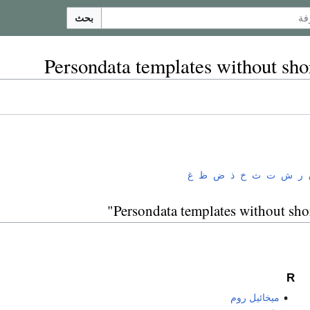
بحث
Persondata templates without sho
ر
ش
ت
ث
خ
ذ
ض
ظ
غ
R
ميخائيل روم