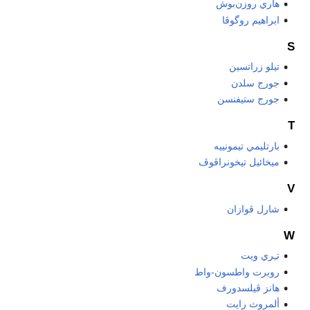
هاري روزن‌بوش
ابراهيم روگوڤا
S
تيلو زراتسين
جورج سلدن
جورج ستيفنسن
T
بارتليمي تيمونييه
ميخائيل تيخونراڤوڤ
V
شارل ڤوازان
W
تـِري ويت
روبرت واطسون-واط
هانز ڤيلسدورف
ألمروث رايت