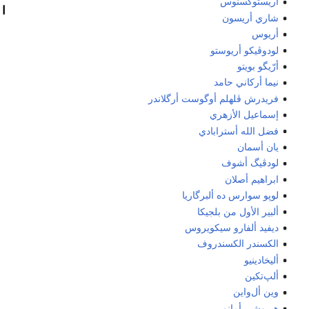
أريستوكسنوس
ا
شاري أريسون
أريوس
لودوڤيكو أريوستو
أرّيگو بويتو
نیما أرکاني حامد
فريدرش ڤلهلم أوگوست أرگلاندر
إسماعيل الأزهري
فضل الله أسترابادي
يان أسمان
لودڤيگ أشوف
ابراهيم أصلان
لوپو سوارس ده ألبرگاريا
ألبير الأول من بلجيكا
ديفيد ألفارو سيكويروس
الكسندر الكسندروف
أليخادينيو
ألپ‌تكين
وين أل‌واين
هيروشي أمانو