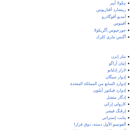
نيكولا أپير
ريتشارد أڤناريوس
أمديو أڤوگادرو
أڤيتوس
جورجيوس أگريكولا
أگنس ماري كلرك
نيلز إبزن
إتيان أراگو
لازار إدليانو
إدوار سيگان
إدوارد السابع من المملكة المتحدة
إدوارد ڤيكتور أپلتون
إدگار متشل
كارولي إركي
إرڤنگ فيشر
پنايت إستراتي
ألفونسو الأول دسته، دوق فرارا