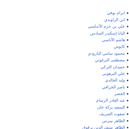
ابرام يوفي
ابن الراوندي
علي بن حزم الأندلسي
البابا إسكندر السادس
هاشم الأتاسي
كايوس
محمود سامي البارودي
مصطفى البرغوثي
حميدان التركي
علي الترهوني
وليد الخالدي
ناصر الخرافي
الخضر
عبد القادر الرسام
السعيد بركة خان
صفوت الشريف
الظاهر بيبرس
الظاهر سيف الدين برقوق