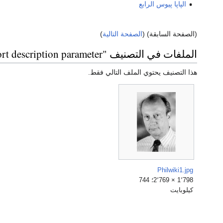
الپاپا پيوس الرابع
(الصفحة السابقة) (
الصفحة التالية
)
الملفات في التصنيف "Persondata templates without short description parameter"
هذا التصنيف يحتوي الملف التالي فقط.
Philwiki1.jpg
1٬798 × 2٬769؛ 744
كيلوبايت