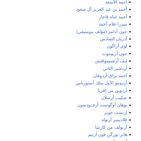
أحمد الأسعد
أحمد بن عبد العزيز آل سعود
أحمد شاه قاجار
ميرزا غلام أحمد
جون أدامز (مؤلف موسيقي)
أدريان السادس
لوي أراگون
جون أربوتنوت
ليڤ أرتسيموڤتش
أردشير الثاني
أحمد براق أردوغان
أردونيو الأول ملك أستورياس
أردوين من إڤريا
شكيب أرسلان
يوهان أوگوست أرف‌ودسون
إرنست جونز
ڤلاديمير أرنولد
أرنولف من كارنثيا
هانز-يورگن فون أرنيم