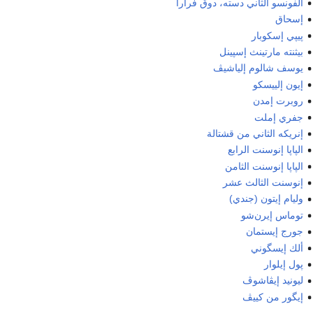
ألفونسو الثاني دسته، دوق فرارا
إسحاق
پيپي إسكوبار
بيثنته مارتينث إسپينل
يوسف شالوم إلياشيڤ
إيون إلييسكو
روبرت إمدن
جفري إملت
إنريكه الثاني من قشتالة
الپاپا إنوسنت الرابع
الپاپا إنوسنت الثامن
إنوسنت الثالث عشر
وليام إيتون (جندي)
توماس إيرن‌شو
جورج إيستمان
ألك إيسگوني
پول إيلوار
ليونيد إيڤاشوڤ
إيگور من كييڤ