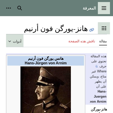
المعرفة
القائمة الرئيسية
بحث
أدوات
هانز-يورگن فون أرنيم
تبديل عرض جدول المحتويات
مقالة
ناقش هذه الصفحة
أدوات
هذه المقالة
هانس يورگن فون أرنيم
تحتوي على
Hans-Jürgen von Arnim
حرف
.
ü
Where غير
متاح، ويمكن
أن يظهر
على أن
Hans-
Juergen
.
von Arnim
هانز-يورگن