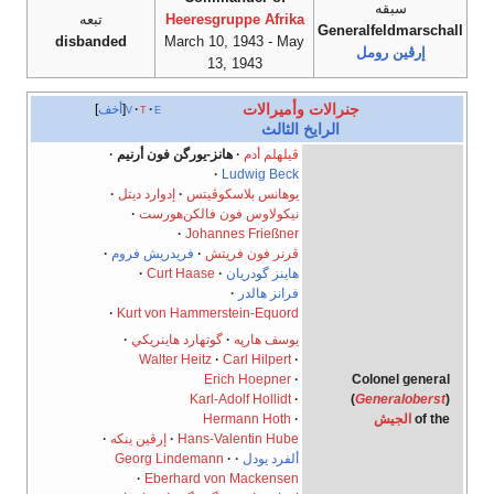
سبقه
Heeresgruppe Afrika
تبعه
Generalfeldmarschall
disbanded
March 10, 1943 - May
إرڤين رومل
13, 1943
جنرالات
وأميرالات
e
t
v
أخف
الرايخ الثالث
ڤيلهلم أدم
·
هانز-يورگن فون أرنيم
·
·
Ludwig Beck
يوهانس بلاسكوڤيتس
·
إدوارد ديتل
·
نيكولاوس فون فالكن‌هورست
·
·
Johannes Frießner
ڤرنر فون فريتش
·
فريدريش فروم
·
هاينز گودريان
·
Curt Haase
·
فرانز هالدر
·
·
Kurt von Hammerstein-Equord
يوسف هارپه
·
گوتهارد هاينريكي
·
Walter Heitz
·
Carl Hilpert
·
Colonel general
Erich Hoepner
·
)
Generaloberst
(
Karl-Adolf Hollidt
·
of the
الجيش
Hermann Hoth
·
Hans-Valentin Hube
·
إرڤين ينكه
·
ألفرد يودل
·
·
Georg Lindemann
·
Eberhard von Mackensen