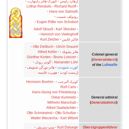
إرهارد راوس
·
گيورگ-هانز راينهارت
·
Lothar Rendulic
·
Richard Ruoff
·
·
Hans von Salmuth
رودولف شميت
·
·
Eugen Ritter von Schobert
Adolf Strauß
·
Karl Strecker
·
·
Heinrich von Vietinghoff
ڤالتر ڤايس
·
Kurt Zeitzler
·
Otto Deßloch
·
Ulrich Grauert
هانز يشونك
·
·
Alfred Keller
Colonel general
Günther Korten
·
Bruno Loerzer
·
)
Generaloberst
(
Alexander Löhr
·
گونتر رودل
·
of the
Luftwaffe
كورت شتودنت
·
هانز-يورگن شتومف
·
إرنست اودت
·
هوبرت ڤايسه
كونراد ألبرخت
·
·
Hermann Boehm
Rolf Carls
·
Hans-Georg von Friedeburg
·
General admiral
Oskar Kummetz
·
)
Generaladmiral
(
Wilhelm Marschall
·
Alfred Saalwächter
·
Otto Schniewind
·
Otto Schultze
·
Walter Warzecha
·
Karl Witzell
Oberstgruppenführer
Kurt Daluege
·
سپ ديتريش
·