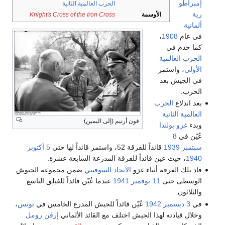
إمبراطو
الحرب العالمية الثانية
رية
الأوسمة
Knight's Cross of the Iron Cross
ألمانية
في عام
1908
،
كما خدم في
الحرب العالمية
الأولى
، واستمر
في الجيش بعد
الحرب.
بعد اندلاع
الحرب
العالمية الثانية
فون أرنيم (إلى اليمين)
وبدء
غزو بولندا
عُيّن في
8
سبتمبر
1939
قائداً للفرقة 52، واستمر قائداً لها حتى
5 أكتوبر
1940
، حيث عين قائداً للفرقة المدرعة السابعة عشرة.
قاد تلك الفرقة أثناء غزو
الاتحاد السوفيتي
ضمن مجموعة الجيوش
الوسطى حتى
11 نوفمبر
1941
عندما عُيّن قائداً للفيلق التاسع
والثلاثون.
في
3 ديسمبر
1942
عُيّن قائداً للجيش المدرع الخامس في
تونس
،
وخلال قيادته لهذا الجيش اختلف مع القائد الألماني
إرڤن رومل