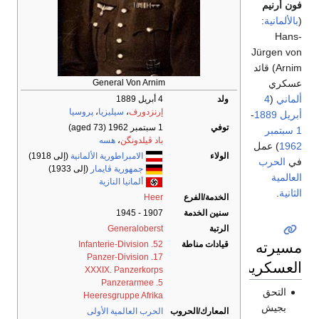
فون أرنيم
(
بالألمانية
:
Hans-
Jürgen von
Arnim
) قائد
عسكري
General Von Arnim
ألماني
(
4
ولد
4 أبريل 1889
إرنزدورف
،
سيليزيا
،
پروسيا
أبريل
1889
-
توفي
1 سبتمبر 1962
(aged 73)
1 سبتمبر
باد ڤيلدونگن
،
هسه
1962
) عمل
الولاء
الامبراطورية الألمانية
(إلى 1918)
في
الحرب
جمهورية ڤايمار
(إلى 1933)
العالمية
ألمانيا النازية
الثانية
.
الخدمة/
الفرع
Heer
سنين الخدمة
1907 - 1945
الرتبة
Generaloberst
مسيرته
قيادات مناطة
52. Infanterie-Division
17. Panzer-Division
العسكرية
XXXIX. Panzerkorps
5. Panzerarmee
التحق
Heeresgruppe Afrika
بجيش
المعارك/الحروب
الحرب العالمية الأولى