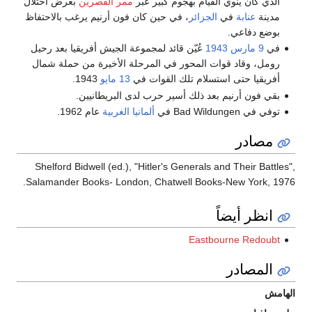
الذي كان ينوي القيام بهجوم كبير عبر
ممر القصرين
بغرض احتلال
مدينة
عنابة
في
الجزائر
، في حين كان فون أرنيم يرغب بالاحتفاظ
بوضع دفاعي.
في
9 مارس
1943
عُيّن قائد لمجموعة الجيش أفريقيا بعد رحيل
رومل، وقاد قوات المحور في المرحلة الأخيرة من حملة شمال
أفريقيا حتى استسلام تلك القوات في
13 مايو
1943.
بقي فون أرنيم بعد ذلك أسير حرب لدى البريطانيين.
توفي في Bad Wildungen في
ألمانيا الغربية
عام 1962.
مصادر
Shelford Bidwell (ed.), "Hitler's Generals and Their Battles",
Salamander Books- London, Chatwell Books-New York, 1976.
انظر أيضاً
Eastbourne Redoubt
المصادر
الهامش