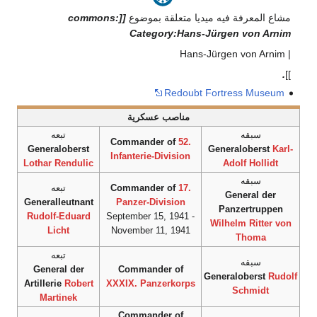
مشاع المعرفة فيه ميديا متعلقة بموضوع
[[commons:
Category:Hans-Jürgen von Arnim
| Hans-Jürgen von Arnim
.
]]
Redoubt Fortress Museum
مناصب عسكرية
سبقه
تبعه
Commander of
52.
Generaloberst
Generaloberst
Karl-
Infanterie-Division
Lothar Rendulic
Adolf Hollidt
سبقه
17.
Commander of
تبعه
General der
Generalleutnant
Panzer-Division
Panzertruppen
Rudolf-Eduard
September 15, 1941 -
Wilhelm Ritter von
Licht
November 11, 1941
Thoma
تبعه
سبقه
General der
Commander of
Generaloberst
Rudolf
Artillerie
Robert
XXXIX. Panzerkorps
Schmidt
Martinek
Commander of