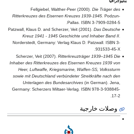
ببليوجرافيا
Fellgiebel, Walther-Peer (2000).
Die Träger des
Ritterkreuzes des Eisernen Kreuzes 1939-1945
. Podzun-
Pallas. ISBN 3-7909-0284-5.
Patzwall, Klaus D. and Scherzer, Veit (2001).
Das Deutsche
Kreuz 1941 - 1945 Geschichte und Inhaber Band II
.
Norderstedt, Germany: Verlag Klaus D. Patzwall. ISBN 3-
931533-45-X.
Scherzer, Veit (2007).
Ritterkreuzträger 1939–1945 Die
Inhaber des Ritterkreuzes des Eisernen Kreuzes 1939 von
Heer, Luftwaffe, Kriegsmarine, Waffen-SS, Volkssturm
sowie mit Deutschland verbündeter Streitkräfte nach den
Unterlagen des Bundesarchives
(in German). Jena,
Germany: Scherzers Miltaer-Verlag. ISBN 978-3-938845-
17-2.
وصلات خارجية