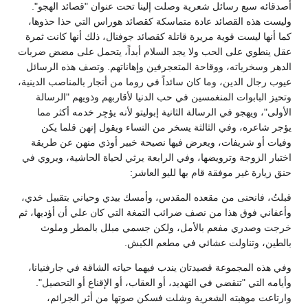
أصدقائه سبع رسائل شعرية وصلت إلينا تحت عنوان "قصائد الهجو".
وليست هذه القصائد عادة متماسكة كقصائد هوراس التي حذا حذوها،
كما أنها ليست قوية مريرة قاتلة كقصائد جوفنال، ذلك أنها كانت ثمرة
عقل ينطوي على الحب ولا يجد السلام أبداً، يتحمل على مضض ضربات
الدهر وسخرياته، ووقاحة المتعجرفين وإهاناتهم. وتصف هذه الرسائل
عيوب رجال الدين، وما كان سائداً في روما من أتجار بالمناصب الدينية،
وتحيز البابوات المنغمسين في حب الدنيا لأقاربهم وذويهم "الرسالة
الأولى"، ويهجو في الرسالة الثانية إبوليتو لأنه يؤجِر خدمه أكثر مما
يؤجر شاعره، وفي الثالثة يسخر من النساء ويقول إنهن قلما يكن
وفيات أو شريفات، ويعرض فيها نصيحة خبير أوذي منهن عن طريقة
اختبار الزوجة وترويضها، وفي الرابعة يرثي لحياة الحاشية، ويروي في
حنق زيارة غير موفقة قام بها لليو العاشر:
قبلتُ، فانحنى من مقعده المقدس، وأمسك بيدي وحياني بتقبيل خدي،
وأعفاني فوق هذا من نصف ضرائب التمغة التي كان علي أن أؤديها، ثم
خرجت وصدري مفعم بالأمل، ولكن جسمي مبلل بالمطر وملوث
بالطين، وتناولت عشائي في مطعم الكبش.
وفي هذه المجموعة قصيدتان يندب فيهما حياته الشاقة في جارفنيانا،
وأيامه التي "تنقضي في التهديد، أو العقاب، أو الإقناع أو التحصيل".
وارتاعت موهبته الشعرية وشلت فسكن صوتها من أثر الجرائم،