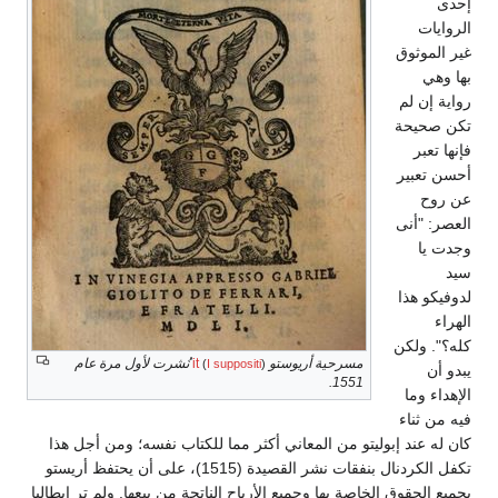
إحدى
الروايات
غير الموثوق
بها وهي
رواية إن لم
تكن صحيحة
فإنها تعبر
أحسن تعبير
عن روح
العصر: "أنى
وجدت يا
سيد
لدوفيكو هذا
الهراء
كله؟". ولكن
مسرحية أريوستو
it
نُشرت لأول مرة عام
(
I suppositi
)
يبدو أن
1551.
الإهداء وما
فيه من ثناء
كان له عند إبوليتو من المعاني أكثر مما للكتاب نفسه؛ ومن أجل هذا
تكفل الكردنال بنفقات نشر القصيدة (1515)، على أن يحتفظ أريستو
بجميع الحقوق الخاصة بها وجميع الأرباح الناتجة من بيعها. ولم تر إيطاليا