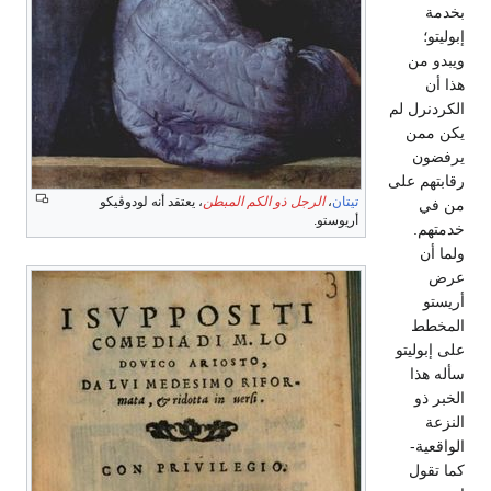
بخدمة
إبوليتو؛
ويبدو من
هذا أن
الكردنرل لم
يكن ممن
يرفضون
رقابتهم على
تيتان
،
الرجل ذو الكم المبطن
، يعتقد أنه لودوڤيكو
من في
أريوستو.
خدمتهم.
ولما أن
عرض
أريستو
المخطط
على إبوليتو
سأله هذا
الخبر ذو
النزعة
الواقعية-
كما تقول