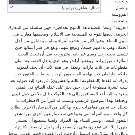
والحب،
وأعمال
تمثال الشاعر
ردجو إميليا
.
الفروسية
والمغامرات
الجريئة". وتنفذ القصيدة هذا المنهج بحذافيره: فهي سلسلة من المعارك
الحربية، بعضها تقوم به المسيحية ضد الإسلام، ومعظمها معارك في
سبيل النساء، وفيها أكثر من عشرة أمراء وملوك يتقاتلون من أجل
أنجلكا، وهي تداعبهم جميعاً، وتوقع بينهم، وتقع في شر أعمالها حين
تشغف بحب رجل وسيم غير نابه، وتتزوج به قبل أن تبحث البحث
المألوف عن إيراده. ويتعقبها أرلندو وهو الذي يدخل القصة بعد ثمان
مقطوعات في ثلاث قارات، ويغفل في هذه الأثناء أن يخف لمعونة
مليكه شارلمان حين يهاجم المسلمون باريس، ويصاب بالجنون حين
يدرك أنه فقدها (المقطوعة الثالثة والعشرون)، ثم يعود إليه صوابه بعد
ست عشرة مقطوعة أخرى حين يعثر على عقله الضائع في المقر،
ويعود به إليه أحد المسافرين إلى هذا الكوكب قبل ملاحي جول فيرن.
ويحتفظ بهذا الموضوع الرئيسي ويسبب له كثيراً من الاضطراب ما
يتخلل أحداثه من مغامرات يقوم بها كثير من الفرسان الآخرين يطارد
كل واحد منهم المرأة التي يحبها في ست وأربعين أخرى من الشعر
المُغوي للنساء. وتسر النساء بهذا الطراد، ولعلنا نستطيع أن نستثني
منهن إزبلا التي تقنع رودمنتي بأن يقطع رأسها بدل أن يفض بكارتها،
وتنال بذلك تمثالا يخلد اسمها. وأدخلت في القصيدة قصة القديس يوحنا