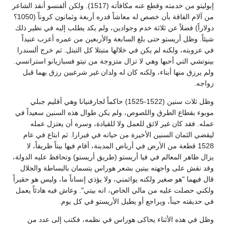
إبوليتو من خدمته وقطع عنه مكافأته (1517). ولكن ألفنسو أنقذ الشاعر
من آلام الفاقة بأن خصص له معاشاً قدره أربعة وثمانون كروناً (1050؟
دولاراً) فضلاً عن ثلاثة خدم وجوادين، ولم يكد يطلب إليه في نظير ذلك
شيئاً. وظل أريستو حتى بلغ السابعة والأربعين من عمره أعزب عنيداً
في عزوبته، ولكنه لم يكن في خلالها متبتلا كل التبتل. ثم خرج ألسندرا
بينوتشي التي أحبها وهي لا تزال متزوجة من تيتو فسبازيانو استراتسي.
ولم يرزق منها أبناء، ولكنه كان له ولدان غير شرعيين رزق بهما قبل
زواجه.
وظل ثلاث سنين (1522-1525) حاكماً لجارفنيانا وهي أقليم جبلي
موبوء بقطاع الطرق واللصوص، ولم يكن طوال هذه السنين سعيداً في
عمله. فقد كان غير لائق للعمل ولا للقيادة، وسره أن يعتزل عمله
ليقضي الثمان السنين الأخيرة من حياته في فيرارا. ثم ابتاع في عام
1528 قطعة من الأرض في أرباض المدينة، أقام فيها بيتاً ظريفاً، لا
يزال ظاهر المعالم في فيا أريستو (طريق أريستو) وتحافظ عليه الدولة،
وقد نقش على واجهته بيتين بشعر هوراس يتسمان بالبساطة والجلال
قال فيهما "هو صغير ولكنه يوائمني، ولا يؤذي إنساناً ما، وليس هو حقيراً
ولكني حصلت عليه من مالي الخاص، انه بيتي". وعاش فيه هادئاً يعمل
في حديقته حيناً، ويراجع أو يطيل الأريستو في كل يوم.
وظل في هذه الأثناء يحاكى هوراس في نظمه، فكتب إلى عدد من