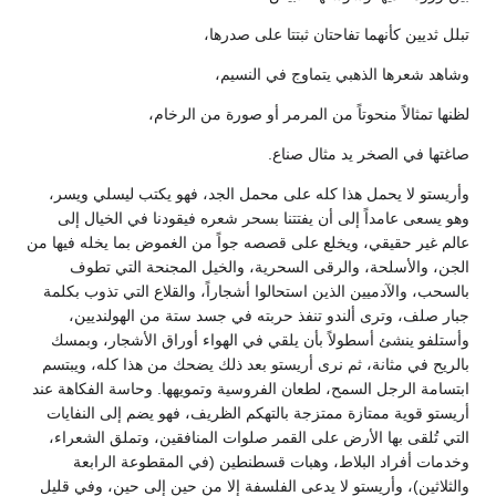
تبلل ثديين كأنهما تفاحتان ثبتتا على صدرها،
وشاهد شعرها الذهبي يتماوج في النسيم،
لظنها تمثالاً منحوتاً من المرمر أو صورة من الرخام،
صاغتها في الصخر يد مثال صناع.
وأريستو لا يحمل هذا كله على محمل الجد، فهو يكتب ليسلي ويسر،
وهو يسعى عامداً إلى أن يفتتنا بسحر شعره فيقودنا في الخيال إلى
عالم غير حقيقي، ويخلع على قصصه جواً من الغموض بما يخله فيها من
الجن، والأسلحة، والرقى السحرية، والخيل المجنحة التي تطوف
بالسحب، والآدميين الذين استحالوا أشجاراً، والقلاع التي تذوب بكلمة
جبار صلف، وترى ألندو تنفذ حربته في جسد ستة من الهولنديين،
وأستلفو ينشئ أسطولاً بأن يلقي في الهواء أوراق الأشجار، وبمسك
بالريح في مثانة، ثم نرى أريستو بعد ذلك يضحك من هذا كله، ويبتسم
ابتسامة الرجل السمح، لطعان الفروسية وتمويهها. وحاسة الفكاهة عند
أريستو قوية ممتازة ممتزجة بالتهكم الظريف، فهو يضم إلى النفايات
التي تُلقى بها الأرض على القمر صلوات المنافقين، وتملق الشعراء،
وخدمات أفراد البلاط، وهبات قسطنطين (في المقطوعة الرابعة
والثلاثين)، وأريستو لا يدعى الفلسفة إلا من حين إلى حين، وفي قليل