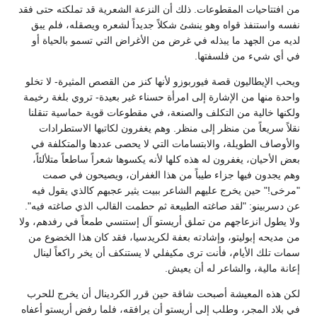
من افتتاحيات المقطوعات. ذلك أن النزعة الشعرية قد تملكته حتى فقد
نفسه واستنفذ قواه وهو ينشئ شكلاً جديداً لشعره ويصقله، فلم يبق
لديه من الجهد ما يبذله في غرض من الأغراض التي تسمو بالحياة أو
في أي شيء من فلسفتها.
ويحب الإيطاليون قصة فيوربوزو لأنها كنز من القصص المثيرة- لا تخلو
واحدة منها من الإشارة إلى امرأة حسناء غير بعيدة- تروي بلغة رخيمة
ولكنها خالية من التكلف والصنعة، في مقطوعات قوية حماسية تنقلنا
نقلاً سريعاً من منظر إلى منظر. وهم يغفرون لكاتبها الاستطرادات
والأوصاف الطويلة، والابتسامات التي لا يحصى عددها والمتكلفة في
بعض الأحيان، يغفرون له هذه كلها لأنه يكسوها شعراً ساطعاً متلألئاً،
وهم يجدون فيها جزاء طيباً من هذا الغفران، ويصيحون في صمت
"مرخى!" حين يخرج عليهم الشاعر ببيت يثير عجبهم كالذي يقول فيه
عن دسربينو: "لقد صاغته الطبيعة ثم حطمت القالب الذي صاغته فيه".
ولا يطول انزعاجهم من تملق أريستو آل إستنسي طمعاً في رفدهم، ولا
من مديحه إبوليتو، وإشادته بعفة لكريدسيا، فقد كان هذا الخضوع من
سمات تلك الأيام، فأنت ترى مكيفلي لا يستنكف أن يخر راكعاً لينال
إعانة مالية، والشاعر له أن يعيش.
لكن هذه المعيشة أصبحت شاقة حين قرر الكردينال أن يخرج للحرب
في بلاد المجر، وطلب إلى أريستو أن يرافقه، فلما رفض أريستو أعفاه