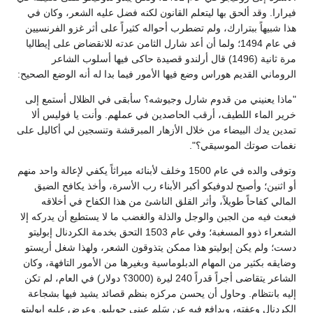
فيرارا. وقد ألحق بها ليتعلم القانون لكنه فضل عليه الشعر، وكان في
هذا شبيهاً ببترارك، ولم تضطرب أحواله كثيراً على أثر غزو الفرنسيين
في عام 1494؛ ولما أن أعد شارل الثامن عدته للانقضاض على إيطاليا
مرة ثانية (1496) قال أرلندو قصيدة حاكى فيها أسلوب الشاعر
الروماني القديم هوراس وضع فيها الأمور فيما بدا له أنه الوضع الصحيح:
"ماذا يعنيني من قدوم شارل وجيوشه؟ سأبقى في الظلال أستمع إلى
خرير الماء اللطيف، أرقب الحاصدين في عملهم. وأنت يا فوليس ألا
تمدين يدك البيضاء من خلال الأزهار المبرقشة وتنسجين لي أكاليل على
نغمات صوتك الموسيقي؟".
وتوفى والده في عام 1500 وخلف لأبنائه ميراثاً يكفي لإعالة واحد منهم
أو اثنين؛ وأصبح لدوفيكو أكبر الأبناء رب الأسرة، وأخذ يكافح الضيق
المالي كفاحاً طويلاً، وأثر القلق الناشئ من هذا الكفاح في أخلاقه
فبعث فيه من الجبن والوجل والذلة والغضب ما لا يستطيع أن يدركه إلا
الشعراء ذوو المسغبة؛ وفي عام 1503 التحق بخدمة الكردنال إبوليتو
دست؛ ولم يكن إبوليتو هذا ممكن يتذوقون الشعر، ولهذا شغل أريستو
وضايقه بكثير من المهام الدبلوماسية وبغيرها من الأمور التافهة، وكان
الشاعر يتقاضى أجراً قدراً 240 ليرة (3000؟ دولار) في العام، لم تكن
إليه بانتظام. وحاول أن يحسن مركزه بنظم قصائد يشيد فيها بشجاعة
الكردنال وعفته، ويدافع فيه عن سَلم عيني جويليو. وعرض عليه إبوليتو