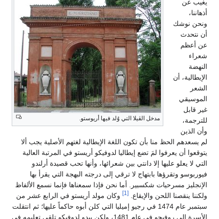
يغيب عن
أذهاننا،
ونحن نوشك
أن نتحدث
عن أعظم
شعراء
النهضة
الإيطالية، أن
الشعر
الموسيقي
غير قابل
مدخل الڤيلا التي وُلد فيها أريوستو.
للترجمة،
وأن الذين
لم يسعدهم الحظ منا بأن تكون اللغة الإيطالية لغتهم الأصلية يجب ألا
يتوقعوا أن يعرفوا لمَ تضع إيطاليا لدوفيكو أريستو في المرتبة العالية
التي لا يعلو عليها إلا دانتي بين شعرائها، وأنها تحب قصيدة أرلندو
فيوربوسو وتقرؤها بابتهاج لا ترقي إلى درجته البهجة التي يقرأ بها
الإنجليز مسرحيات شكسبير. أما نحن فإذا سمعناها فإنما نسمع الألفاظ
[1]
ولكننا ينقصنا اللحن والإيقاع.
وكان مولد أريستو في الرابع عشر من
سبتمبر عام 1474 في رجيو إميليا التي كلن أبوه حاكماً عليها؛ ثم انتقلت
الأسرة إلى روفيجو في عام 1481، ولكن يبدو لدوفيكو تلقى تعليمه في