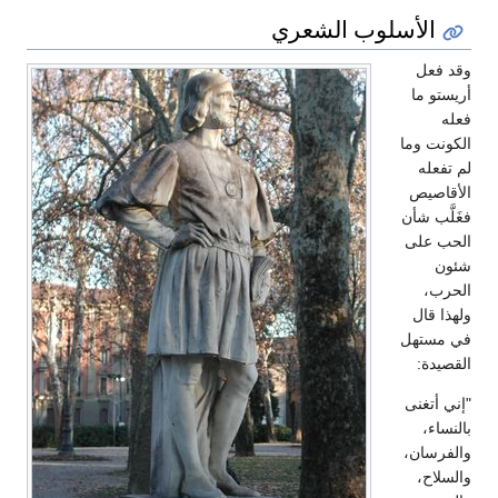
الأسلوب الشعري
وقد فعل
أريستو ما
فعله
الكونت وما
لم تفعله
الأقاصيص
فغَلَّب شأن
الحب على
شئون
الحرب،
ولهذا قال
في مستهل
القصيدة:
"إني أتغنى
بالنساء،
والفرسان،
والسلاح،