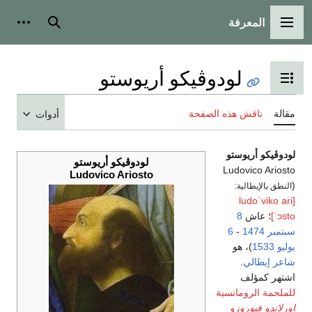
المعرفة
القائمة الرئيسية
بحث
أدوات
لودوڤيكو أريوستو
تبديل عرض جدول المحتويات
مقالة
ناقش هذه الصفحة
أدوات
لودوڤيكو أريوستو
لودوڤيكو أريوستو
Ludovico Ariosto
Ludovico Ariosto
(
النطق بالإيطالية:
[ludoˈviko ari
ˈɔsto]
؛ عاش
8
سبتمبر
1474
-
6
يوليو
1533
)، هو
شاعر
إيطالي
.
اشتهر كمؤلف
للملحمة
الرومانسية
اورلاندو فيوروزو