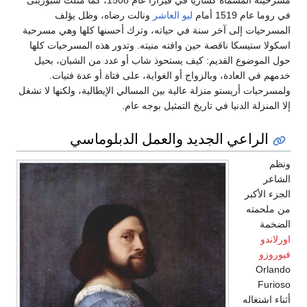
مسرحيته المسماة كساريا في فيرارا عام 1508، كما مثلت سبوزيثى
في روما عام 1519 أمام
ليو العاشر
ونالت رضاه، وظل يؤلف
المسرحيات إلى آخر سنة في حياته، وترك أحسنها كلها وهي مسرحية
اسكولا ستيسكا ناقصة حين وافته منيته. وتدور هذه المسرحيات كلها
حول الموضوع القديم: كيف يستحوذ شاب أو عدد من الشبان، بحيل
خدمهم في العادة، وبالزواج أو الغواية، على فتاة أو عدة فتيات.
ولمسرحيات أريستو منزلة عالية بين المسالي الإيطالية، ولكنها لا تشغل
إلا المنزلة الدنيا في تاريخ التمثيل بوجه عام.
الراعي الجديد والعمل الدبلوماسي
ونظم
الشاعر
الجزء الأكبر
من ملحمته
الضخمة
اورلاندو
فيوروزو
Orlando
Furioso
أثناء اشتغاله