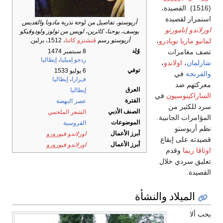
(1516). القصيدة،
استمرار لقصيدة
أريوستو،
تفاصيل من لوحة نذرية
مادونا والقديس
اورلاندو إنامورتو
يوسف، يوحنا، كاثرين، لويس من تولوز ولودوڤيكو
لماتيو ماريا بويادرو
،
أريوستو
رسم
ڤنشنزو كاتنا
، 1512، برلين.
وُلِد
تصف مغامرات
8 سبتمبر 1474
ردجو إميليا
،
إيطاليا
شارلمان
،
اولاندو
،
توفي
6 يوليو 1533
والفرنجة
في
فـِرارا
،
إيطاليا
معركتهم ضد
العرق
إيطاليا
الساراكينوسيون
في
الفترة
عصر النهضة
سرد للكثير من
الصنف الأدبي
الشعر الملحمي
المؤامرات الجانبية.
الموضوعات
الفروسية
نظم أريوستو
أبرز الأعمال
اورلاندو فيوروزو
قصيدته على إيقاع
أبرز الأعمال
اورلاندو فيوروزو
اوتاڤا ريما
وقدم
تعليق سردي خلال
القصيدة.
الميلاد والنشأة
يحب ألا