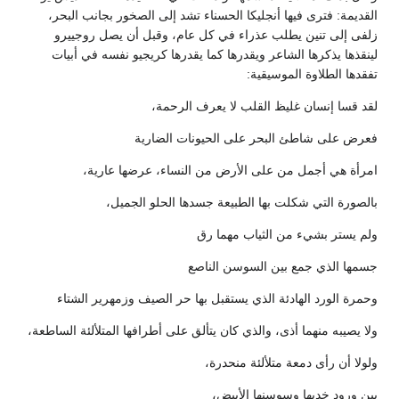
القديمة: فترى فيها أنجليكا الحسناء تشد إلى الصخور بجانب البحر،
زلفى إلى تنين يطلب عذراء في كل عام، وقبل أن يصل روجييرو
لينقذها يذكرها الشاعر ويقدرها كما يقدرها كريجيو نفسه في أبيات
تفقدها الطلاوة الموسيقية:
لقد قسا إنسان غليظ القلب لا يعرف الرحمة،
فعرض على شاطئ البحر على الحيونات الضارية
امرأة هي أجمل من على الأرض من النساء، عرضها عارية،
بالصورة التي شكلت بها الطبيعة جسدها الحلو الجميل،
ولم يستر بشيء من الثياب مهما رق
جسمها الذي جمع بين السوسن الناصع
وحمرة الورد الهادئة الذي يستقبل بها حر الصيف وزمهرير الشتاء
ولا يصيبه منهما أذى، والذي كان يتألق على أطرافها المتلألئة الساطعة،
ولولا أن رأى دمعة متلألئة منحدرة،
بين ورود خديها وسوسنها الأبيض،