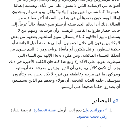
أصوات بني الإنسانية الذين لا ينسون على مر الأيام. وتسميه إيطاليا
"هومرها" كما تسمى الفيوربوزو "إلياذتها" ولكن يبدو حتى لم يمجدون
إيطاليا ويسبحون بحمدها أن في هذا من السخاء أكثر مما فيه من
العدالة. ذلك أن العالم الذي يصفه أريستو يبدو خفيفاً، خالياً غريباً، إلى
جانب حصار طروادة القاسي الرهيب، وأن فرسانه- ومنهم من لا
يستطاع تمييز أخلاقهم كما لا يستطاع تمييز أسلحتهم بعضهم من بعض-
لا يكادون يرقون إلى جلال اجممنون، أو إلى عاطفة أخيل الجائشة أو
حكمة نسطور، أو نبل هكتور، أو مأساة بريام، ومن ذا الذي يسوي بين
أنجلكا الحسناء الطائشة، وبين هلن Helen الإلهة بين النساء التي
سيطرت بقوتها على الأقدار؟ ومع هذا كله فان الكلمة الأخيرة في ذلك
يجب أن تكون كالأولى، وهي أن الذين يجيدون معرفة لغة أريستو،
ويدركون ما في مرحه وعاطفته من تدرج لا يكاد يحس به، ويتأثرون
بموسيقى حلمه العذبة الشجية، أن هؤلاء وحدهم هم الذين يستطيعون
أن يصدروا حكماً صحيحاً على أريستو.
المصادر
^
ديورانت, ول
; ديورانت, أرييل.
قصة الحضارة
. ترجمة بقيادة
زكي نجيب محمود
.