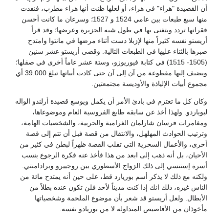
أن القصيدة "هراء" في هراء، أو لعلها ظنت أنها هراء مطرب، فنفدت
منها سبع طبعات بين عامي 1524 و 1527؛ وسرعان ما كانت أحسن
فقراتها تردد ويتغنى بها في طول شبه الجزيرة وعرضها؛ وقد قرأ
أريستو نفسه كثيراً منها لإزبلا دست أثناء مرضها في مانتوا وامتدح
صبرها بالثناء عليها في الطبعات التالية. وقضى أريستو عشر سنين
(1505- 1515) في كتابة فيوريوزو، وستة عشر عاماً أخرى في صقلها؛
ويضيف إليها مقطوعة من آن إلى آن حتى كادت أبياتها تبلغ 39.000 أي
مجموع أبيات الإلياذة والأوديسة مجتمعتين.
وكان كل ما تعتزم في بادئ الأمر أن يكمل ويوسع قصيدة أرلندو الواله
لبوياردو. ولهذا أخذ عن سابقه طابع الفروسية العام وموضوعاها،
ومغامرات فرسان شارلمان الغرامية والحربية، والشخصيات الهامة،
وترتيب الحوادث المهلهل، والانتقال من قصة فبل أن تتم إلى قصة
أخرى، والأعمال السحرية التي تقلب القصة ظهراً لبطن في كثير من
الأحيان، بل أنه ذهب إلى ابعد من هذا فأخذ عنه فكرة الرجوع بنسب
أسرة إستنسي إلى ذلك الزواج الأسطوري بين روجييرو وبرادامنتي.
ولكنه مع ذلك لا يذكر أسم بوريارد قط، على حين أنه يمتدح مائة من
الناس غيره، ذلك انك إذا كنت مديناً لأحد فلن تكون عنده بطلاً من
الأبطال. ولعل أريستو قد شعر بأن موضوع الملحمة وشخصياتها
مأخوذان من الأقاصيص المتداولة لا من بوريادو نفسه.