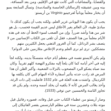
والقضايا، والمشاغبات التي كانت تقع في الإقليم، ومن بعد المسافة،
بينه وبين عشيقته (الرسالتان الخامسة والسادسة). وتسأل السابعة بمبو
أن يختار معلماً يونانياً لفرجينيو Virginio بن أريستو:
يجب أن يكون هذا اليوناني غزير العلم، ولكنه يجب أن يكون كذلك ذا
مبادئ طيبة، لأن العالم بغير الأخلاق ليس عديم القيمة فحسب، بل هو
شر من هذا وأشد ضرراً. وإن من الصعب لسوء الحظ أن نجد في هذه
الأيام معلماً من هذا الصنف، فقل أن تلقى بين الكتاب الإنسانيين من لا
يتصف بشر الرذائل، كما أن الغرور الذهني يجعل الكثيرين منهم
متشككين. ترى لم نرى العلم وعدم الإخلاص متلازمين على الدوام؟.
ولم يكن ألايستو نفسه في معظم أيام حياته متمسكاً بدينه، ولكنه لجأ
إليه في آخر أيامه كما كان يلجأ إليه مفكرو النهضة كلهم تقريباً. وكان
منذ صباه يشكو البرد المصحوب بالنزلات الشعبية، وأكبر الظن أن هذا
المرض قد زادت حدته بتأثير أسفاره لأداء المهام التي كان يكلفه بها
الكردينال. واشتدت هذه العلة في عام 1532 فانقلبت إلى ذات الرئة،
وأخذ يغالب المرض كأنه لا يكفيه أن يخلد أسمه وحده، ولم يكن قد
تجاوز الثامنة والخمسين حين توفي (1533).
وصار أريستو من عظماء الكتاب حتى قبل وفاته، فصوره رفائيل قبل
موته بثلاث وعشرين سنة في مظلم البارنسس بقصر الفاتيكان إلى
جانب هوميروس وفرجيل، وهوراس، وأوفد، ودانتي، وبترارك بين