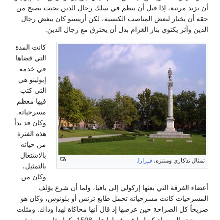
أن يزيد مرتبة، إذا قبل أن ينظم في سلك رجال الدين بحيث يصبح من
حقه أن يختار لبعض المناصب الكنسية، لكن أريستو كان يبغض رجال
الدين وآثر يكتوي بنار الغرام بدل أن يحترق مع رجال الدين.
كانت المدة
التي قضاها
في خدمة
إبولينو هي
التي كتب
فيها معظم
مسرحياته.
وكان قد بدأ
هذه الفترة
من حياته
بالاشتغال
تمثال تذكاري ومنتزه،
فـِرارا
.
بالتمثيل،
وكان من
أعضاء الفرقة التي بعثها إركولي إلى بافيا، ولما أن شرع يؤلف
المسرحيات كانت مسرحياته تحمل طابع ترنس أو بلونوس، وكان هو
صريحاً كل الصراحة حين عرضها إذ قال أنها محاكاة لهذا وذاك. ومثلت