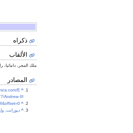
ذكراه
الألقاب
ملك المجر، داماتيا، رام
المصادر
nnica.com/E
^
7/Andrew-III
II&offset=0
^
^
ديورانت, ول