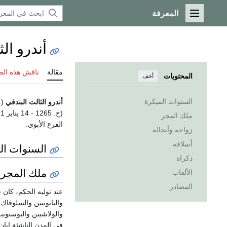
المعرفة
القائمة الرئيسية
أندرو ال
مقالة
ناقش هذه ال
المحتويات
أخف
السنوات المبكرة
أندرو الثالث البندقي
(
م
(ح. 1265 - 14 يناير 1301،
ملك المجر
الفرع الأبوي.
زواجه وأنجاله
أسلافه
السنوات ال
ذكراه
ملك المجر
الألقاب
المصادر
عند توليه الحكم، كان
والبانونيين والسلوفاك 
والولاشيين والبوسنويي
في المدن الناشئة إبا