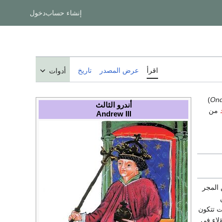
إنشاء حساب
دخول
اقرأ
عرض المصدر
تاريخ
أدوات
)
Ondr
أندرو الثالث
من
Andrew III
 المجر
ت تتكون
لاء في