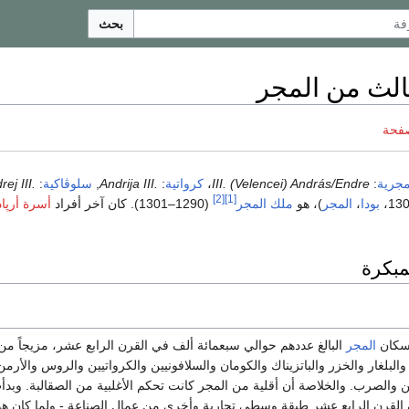
بحث
ثالث من المجر
صفحة
جرية
:
III. (Velencei) András/Endre
،
كرواتية
:
Andrija III.
,
سلوڤاكية
:
ej III.
[2]
[1]
بودا
،
المجر
)، هو
ملك المجر
(1290–1301). كان آخر أفراد
أسرة أرپاد
مبكرة
 سكان
المجر
البالغ عددهم حوالي سبعمائة ألف في القرن الرابع عشر، مزيجاً من
والبلغار والخزر والباتزيناك والكومان والسلافونيين والكرواتيين والروس والأرمن
ن والصرب. والخلاصة أن أقلية من المجر كانت تحكم الأغلبية من الصقالبة. وبدأ
ن القرن الرابع عشر طبقة وسطى تجارية وأخرى من عمال الصناعة - ولما كان هؤ