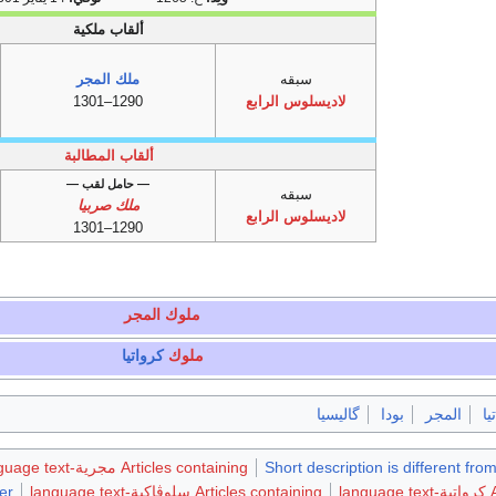
ألقاب ملكية
سبقه
ملك المجر
لاديسلوس الرابع
1290–1301
ألقاب المطالبة
— حامل لقب —
سبقه
ملك صربيا
لاديسلوس الرابع
1290–1301
ملوك المجر
ملوك
كرواتيا
يا
المجر
بودا
گاليسيا
Short description is different fro
Articles containing مجرية-language text
l
Articles containing سلوڤاكية-language text
er