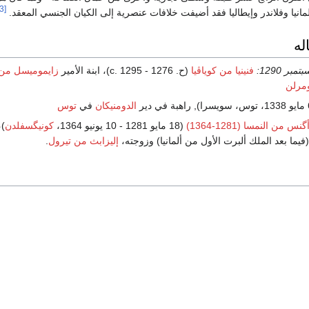
[3]
انيا وفلاندر وإيطاليا فقد أضيفت خلافات عنصرية إلى الكيان الجنسي المعقد.
له
فنينيا من كوياڤيا
(ح. 1276 - c. 1295)، ابنة الأمير
زايموميسل من ك
مرلن
الدومنيكان
في
توس
گنس من النمسا (1281-1364)
(18 مايو 1281 - 10 يونيو 1364،
كونيگسفلدن
)،
فيما بعد الملك ألبرت الأول من ألمانيا) وزوجته،
إليزابث من تيرول
.