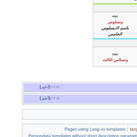
تبعه
ونسلوس
باسم لاديسلوس
الخامس
تبعه
ونسلاس الثالث
e
t
v
أظهر
e
t
v
أظهر
Pages using Lang-xx templates
Persondata templates without short description paramet