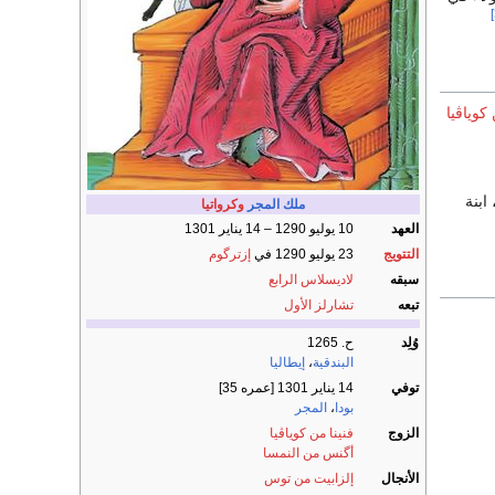
وياڤيا
 ابنة
ملك المجر
وكرواتيا
العهد
10 يوليو 1290 – 14 يناير 1301
التتويج
23 يوليو 1290 في
إزترگوم
سبقه
لاديسلاس الرابع
تبعه
تشارلز الأول
وُلِد
ح. 1265
البندقية
،
إيطاليا
توفي
14 يناير 1301 [عمره 35]
بودا
،
المجر
الزوج
فنينا من كوياڤيا
أگنس من النمسا
الأنجال
إلزابيت من توس