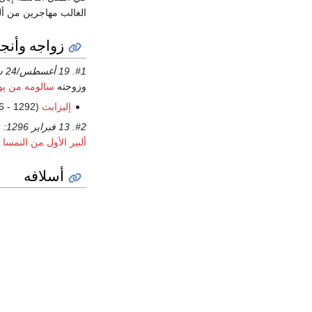
الغالب مهاجرين من ألم
زواجه وأنجا
#1. 19 أغسطس/24 سبتمبر 1290:
وزوجته
سالومه من پو
إليزابث
(1292 - 6 مايو 1338، توس، سويسرا), راهبة في دير
#2. 13 فبراير 1296:
أ
ألبير الأول من النمسا
(
أسلافه