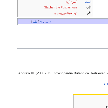
البيت
أسرة أرپاد
الأب
Stephen the Posthumous
الأم
توماسينا موروسيني
أظهر
ع
ن
ت
•
•
Andrew III. (2009). In Encyclopædia Britannica. Retrieved 