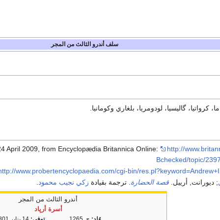
سلف أندرو الثالث من المجر
ا، كرواتيا، گاليسيا، لودومريا، بلغاري وكومانيا.
24 April 2009, from Encyclopædia Britannica Online:
http://www.brita
Bchecked/topic/2397
http://www.probertencyclopaedia.com/cgi-bin/res.pl?keyword=Andrew+I
; ديورانت, أرييل.
قصة الحضارة
. ترجمة بقيادة
زكي نجيب محمود
.
أندرو الثالث من المجر
أسرة أرپاد
وُلِد:
ح. 1265
توفي:
14 يناير 1301