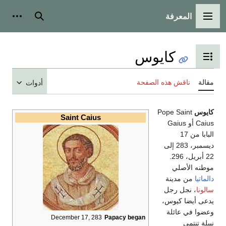
المعرفة
القائمة الرئيسية
بحث
أدوات
كايوس
تبديل عرض جدول المحتويات
مقالة
ناقش هذه الصفحة
أدوات
كايوس
Pope Saint
Saint Caius
Caius أو Gaius
البابا من 17
ديسمبر، 283 إلى
22 أبريل، 296.
موطنه الأصلي
دالماتيا
من مدينة
سالونا
، نجل رجل
يدعى أيضا كيوس،
وعضوا في عائلة
December 17, 283
Papacy began
نبيلة تنتمي