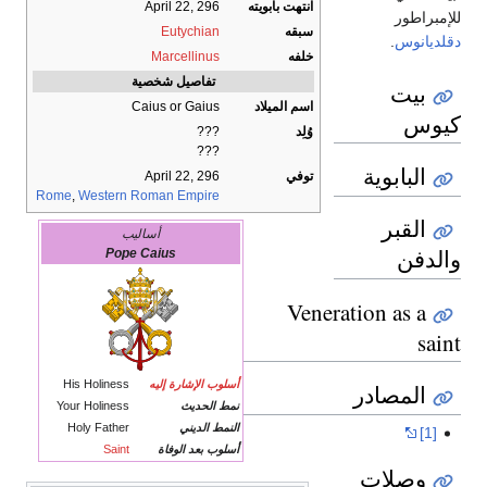
انتهت بابويته
April 22, 296
للإمبراطور
سبقه
Eutychian
دقلديانوس
.
خلفه
Marcellinus
تفاصيل شخصية
بيت
اسم الميلاد
Caius or Gaius
كيوس
وُلِد
???
???
البابوية
توفي
April 22, 296
Rome
,
Western Roman Empire
القبر
أساليب
والدفن
Pope Caius
Veneration as a
saint
أسلوب الإشارة إليه
His Holiness
المصادر
نمط الحديث
Your Holiness
النمط الديني
Holy Father
[1]
أسلوب بعد الوفاة
Saint
وصلات