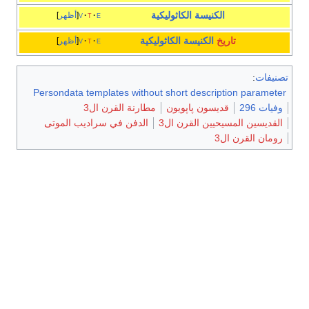
الكنيسة الكاثوليكية
e
t
v
أظهر
تاريخ
الكنيسة الكاثوليكية
e
t
v
أظهر
تصنيفات
:
Persondata templates without short description parameter
وفيات 296
قديسون پاپويون
مطارنة القرن ال3
القديسين المسيحيين القرن ال3
الدفن في سراديب الموتى
رومان القرن ال3