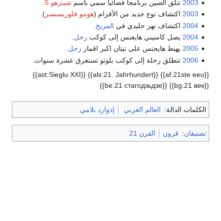
2003
تتلق الصين برنامجاً فضائياً سمي باسم
شينزهو 5
.
2003
اكتشاف نوع جديد من الأقزام (
هومو فلوريسنسز
).
2004
اكتشاف نهر جليدي في
المريخ
.
2004
يصل كاسيني هايغنس إلى كوكب
زحل
.
2005
يهبط هايجنس على تيتان اكبر اقمار
زحل
.
2006
تنطلق رحلة إلى كوكب بلوتو تستغرق عشرة سنوات.
{{af:21ste eeu}} {{als:21. Jahrhundert}} {{ast:Sieglu XXI}}
{{bg:21 век}} {{be:21 стагодзьдзе}}
الكلمات الدالة:
العالم الغربي
إدوارد بلامي
تصنيفان
:
قرون
القرن 21