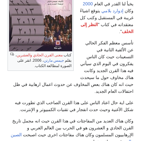
يخبأ لنا القدر في العام
2000
وكان
إدوارد بلامي
يتوقع اشياءً
غريبة في المستقبل وكتب كل
معتقداته في كتاب "
النظر إلى
الخلف
".
تأسس معظم الفكر الحالي
عن الألفية الثانية في
كتاب
معنى القرن الحادي والعشرين
،
التسعينات حيث كان الناس
بقلم
جيمس مارتن
، 2006. انقر على
يفكرون في اليوم الذي سيأتي
الصورة لمطالعة الكتاب.
فيه هذا القرن الجديد وكانت
هناك مخاوف حول ما سيحدث
حيث انه كان هناك بعض المخاوف عن حدوث اعمال ارهابية في ظل
احتفالات العام الجديد.
على اية حال اعتاد الناس على هذا القرن الصاخب الذي تطورت فيه
شكل الأغنية وحيث حدث انفجار في تقنيات الكمبيوتر و الإنترنت.
وكان هناك العديد من المفاجئات في هذا القرن حيث انه مجمل تاريخ
القرن الحادي و العشرون هو في الحرب بين العالم الغربي و
الإرهابييون المسلمون وكان هناك مفاجئات اخرى حيث اصبحت
الصين