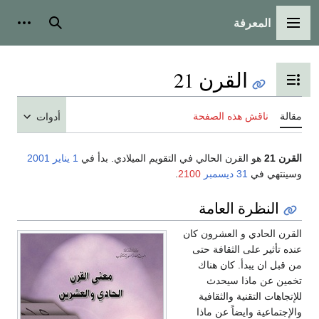
المعرفة
القائمة الرئيسية
بحث
أدوات
القرن 21
تبديل عرض جدول المحتويات
مقالة
ناقش هذه الصفحة
أدوات
القرن 21
هو القرن الحالي في التقويم الميلادي. بدأ في
1 يناير
2001
وسينتهي في
31 ديسمبر
2100
.
النظرة العامة
القرن الحادي و العشرون كان
عنده تأثير على الثقافة حتى
من قبل ان يبدأ. كان هناك
تخمين عن ماذا سيحدث
للإتجاهات التقنية والثقافية
والإجتماعية وايضاً عن ماذا