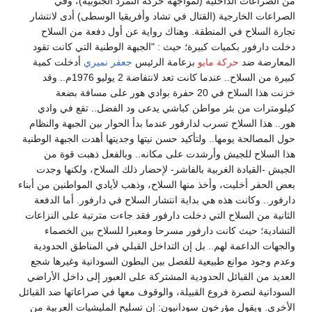
من الصراعات الداخلية (لمواجهة حركة التمرد الجنوبية)، وفي
الصراعات الخارجية (القتال في تشاد وأفريقيا الوسطى) أدى لانتشار
تجارة السلاح في المنطقة. وهناك رواية عن أول دفعة من السلاح
دخلت دارفور بكميات كبيرة؛ حيث : "الجبهة الوطنية التي كانت تقود
المعارضة ضد
حركة مايو
بزعامة الرئيس
جعفر نميري
أدخلت كمية
كبيرة من السلاح.. عندما كانت تعد لانتفاضة 2 يوليو 1976م.. وقد
خزنت هذا السلاح في 20 حفرة بوادي هور على مسافة بضعة
كيلومترات من بئر مواطن كباشي يدعى ود الفضل.. تقع في وادي
هور.. هذا السلاح تسرب لدارفور عندما بدأ الحوار بين الجبهة والنظام
حول المصالحة يومها.. ولتأكيد حسن نيتها وجديتها أهدت الجبهة الوطنية
هذا السلاح للجيش وأرشدت على مكانه.. وبالفعل ذهبت قوة من
الجيش -القيادة الغربية بالفاشر- لإحضار ذلك السلاح، ولكنها وجدت
بعض الحفر أخليت، وأخذ منها السلاح، وذهب لأيادي المواطنين من أبناء
دارفور.. وكانت هذه هي بداية انتشار السلاح في دارفور. أما الدفعة
الثانية من السلاح التي دخلت دارفور فقد جاءت مترتبة على النزاعات
التشادية؛ حيث كانت دارفور مسرحا ومعبرا للسلاح بين الخصماء
والجهات الداعمة لهم.. بل إن التداخل القبلي في المناطق الحدودية
وعدم وجود موانع طبيعية للفصل بين البطون السودانية وغيرها شجع
العديد من القبائل الحدودية المشتركة على العبور إلى داخل الأراضي
السودانية لنصرة فروع القبيلة، والوقوف معها في صراعاتها ضد القبائل
الأخرى. ويقول مؤرخون سودانيون: إن تسليح المليشيات العربية من