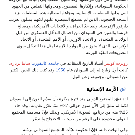
الحكومة السودانية، وإنكارها المفضوح. ومحاولتها التملص من الجهود
التي بذلتها المنظمات الإنسانية، وتجاهلها مطالبة هذه المنظمات نزع
أسلحة الجنجويد، الذين لم تستطع السيطرة عليهم لكنهم يمثلون تعريب
دارفور الإفريقية. ولقد حدّ العراق، والانتخابات الأمريكية، ومصالح
فرنسا والصين في السودان من احتمال التدخّل العسكري من قبل
الولايات المتحدة، أو الاتحاد الأوربي، أو الأمم المتحدة، أو الاتحاد
الإفريقي، الذي لا يحوز من الموارد اللازمة لمثل هذا التدخّل سوى
التصريحات التقيّة الورعة.
روبرت كولينز
أستاذ التاريخ المتقاعد في
جامعة كاليفورنيا
سانتا بربارة
.
كانت أول زيارة له إلى السودان عام
1956
وقد كتب ذلك الحين الكثير
عن السودان، وجنوبه، وعن النيل.
الأزمة الإنسانية
لقد تعهّد المجتمع الدولي منذ فترة مبكرة بأن يقدّم العون إلى السودان.
لكننا لم نتلقّ إلى الآن سوى حوالي 37% ممّا تقرّر تقديمه، وقد جاء
25% منه من برنامج المعونة الأمريكي. ولذلك فإنّ مساهمة المجتمع
الدولي محدودة على الرغم من صيحات الاحتجاج والتذمّر.
وفي الوقت ذاته، فإنّ الحكومة عبّأت المجتمع السوداني برمّته