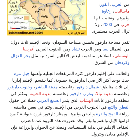
من
العرب
،
الفور
،
ماساليت
،
زغاوة
وغيرهم. ونشبت فيها
حرب
في
2003
، ولا
تزال الحرب مستمرة.
تقدر مساحة دارفور بخمس مساحة السودان، وتحد الإقليم ثلاث دول:
من الشمال
ليبيا
ومن الغرب
تشاد
ومن الجنوب الغربي
أفريقيا
الوسطى،
فضلا عن متاخمته لبعض الأقاليم السودانية مثل
بحر الغزال
وكردفان
من الشرق.
والغالب على إقليم دارفور كثرة المرتفعات الجبلية وأهمها
جبل مرة
حيث يوجد أكثر الأراضي الدارفورية خصوبة. كما ينقسم الإقليم إداريا
إلى ثلاث مناطق:
شمال دارفور
وعاصمته
مدينة الفاشر
،
وجنوب دارفور
وعاصمته
مدينة نيالا،
وغرب دارفور
وعاصمته
مدينة الجنينة
. وتكثر في
منطقة دارفور غابات
الهشاب
الذي يثمر
الصمغ العربي
فضلا عن حقول
القطن
والتبغ
في الجنوب الغربي من الإقليم. وتتم في بعض مناطقه
زراعة
القمح
والذرة
والدخن وغيرها. ويمتاز دارفور بثروة حيوانية كبيرة
قوامها الإبل والغنم والبقر. وقد تضررت هذه الثروة عندما ضرب
الجفاف الإقليم في بداية السبعينات. وفضلا عن الحيوان والزراعة فإن
بالإقليم معادن وبترول.