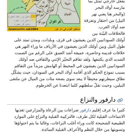
بفعل خارجي تمثّل بما
مارسه أولاد البحر
(والبحر هنا يعني نهر
النيل) من احتقار وتفرقة
ضد أولاد الغرب.
فالخلافات البيّنة بين
أولئك السودانيين الذين يعيشون في قرى، وبلدات، ومدن تمتد على
طول النيل وبين أولئك الذين يعيشون في الأرياف ما وراء النهر هي
خلافات قديمة وحاضرة، عميقة أشد العمق على الرغم من الصمت
الشديد الذي يكتنفها. ولقد تفاقم التحيّز الإثني والثقافي ضد أولئك
السودانيين الذين يعيشون في المحيط أو الهامش مزيداً من التفاقم
بسبب نموذج الحكم الذي أقامه أولاد البحر في السودان، حيث يشكّل
نطاق سيطرتهم محيطاً لا يبعد سوى بضعة مئات من الميال عن ملتقى
النيلين، وحيث تقلّ سلطتهم كلما ابتعدنا عن الخرطوم.
دارفور والنزاع
كثيرا ما عرف إقليم
دارفور
صراعات بين الرعاة والمزارعين تغذيها
الانتماءات القبلية لكل طرف، فالتركيبة القبلية والنزاع على الموارد
الطبيعية الشحيحة كانت وراء أغلب النزاعات، وغالبا ما يتم احتواؤها
وتسويتها من خلال النظم والأعراف القبلية السائدة.