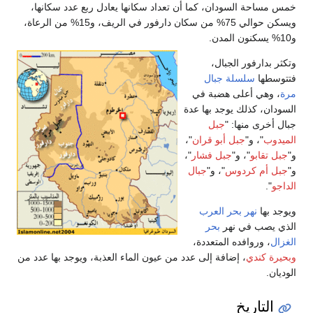
خمس مساحة السودان، كما أن تعداد سكانها يعادل ربع عدد سكانها،
ويسكن حوالي 75% من سكان دارفور في الريف، و15% من الرعاة،
و10% يسكنون المدن.
وتكثر بدارفور الجبال،
فتتوسطها
سلسلة جبال
مرة
، وهي أعلى هضبة في
السودان، كذلك يوجد بها عدة
جبال أخرى منها: "
جبل
الميدوب
"، و"
جبل أبو قران
"،
و"
جبل تقابو
"، و"
جبل فشار
"،
و"
جبل أم كردوس
"، و"
جبال
الداجو
".
ويوجد بها
نهر بحر العرب
الذي يصب في نهر
بحر
الغزال
، وروافده المتعددة،
وبحيرة كندي
، إضافة إلى عدد من عيون الماء العذبة، ويوجد بها عدد من
الوديان.
التاريخ