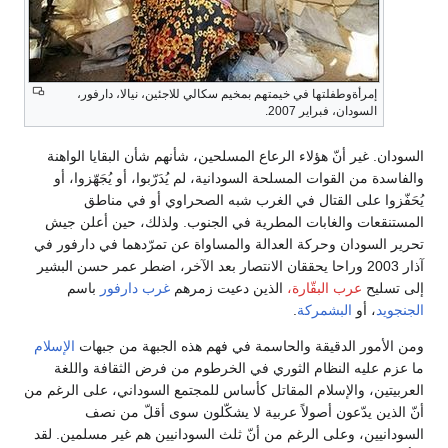
إمرأةوطفلتها في خيمتهم بمخيم سكالي للاجئين، نيالا، دارفور،
السودان، فبراير 2007.
السودان. غير أنّ هؤلاء الرعاع المسلحين، شأنهم شأن البقايا الواهنة
والفاسدة من القوات المسلحة السودانية، لم يُدَرّبوا، أو يُجَهّزوا، أو
يُحَفّزوا على القتال في الغرب شبه الصحراوي أو في مناطق
المستنقعات والغابات المطرية في الجنوب. ولذلك، حين أعلن جيش
تحرير السودان وحركة العدالة والمساواة عن تمرّدهما في دارفور في
آذار 2003 وراحا يحققان الانتصار بعد الآخر، اضطر عمر حسن البشير
إلى تسليح
عرب البقّارة،
الذين دعيت زمرهم
غرب دارفور
باسم
الجنجويد
، أو
البشمركة
.
ومن الأمور الدقيقة والحاسمة في فهم هذه الجبهة من جبهات
الإسلام
ما عزم عليه النظام الثوري في الخرطوم من فرض الثقافة واللغة
العربيتين، والإسلام المقاتل كأساس للمجتمع السوداني، على الرغم من
أنّ الذين يدّعون أصولاً عربية لا يشكّلون سوى أقلّ من نصف
السودانيين، وعلى الرغم من أنّ ثلث السودانيين هم غير مسلمين. لقد