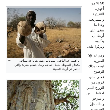
50 % من
أجهزتنا
التنفيذية
والتشريعية،
وهذا ما
ينبغي على
أولئك أن
يفنّدوه
ويردّوا عليه.
ومن ثم فإنّ
الصورة
ابراهيم، أحد الناجين السودانين يقف بفي أحد ضواحي
مكجار، السودان يحمل جماجم وبقايا عظام بشرية والتي
ليست بذاك
تنتشر في أرجاء المدينة
الوضوح.
فعلى مدى
قرون من
الزواج البيني
اختلط الناس
وامتزجوا.
ولذلك فإنّ
الحديث عن