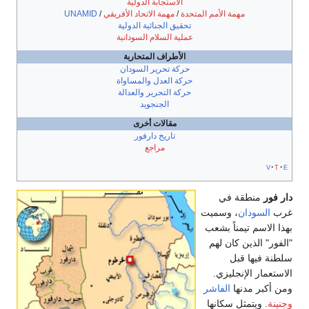
الاستجابة الدولية
مهمة الأمم المتحدة
/
مهمة الاتحاد الأفريقي
/
UNAMID
تحقيق الجنائية الدولية
عملية السلام السودانية
الأطراف المتحاربة
حركة تحرير السودان
حركة العدل والمساواة
حركة التحرير والعدالة
الجنجويد
مقالات أخرى
تاريخ دارفور
مراجع
v
t
e
دار فور
منطقة في
غرب
السودان
، وسميت
بهذا الاسم تيمناً بشعب
"الفور" الذين كان لهم
سلطنة فيها قبل
الاستعمار الإنجليزي.
ومن أكبر مدنها
الفاشر
وجنينة
. ويتمثل سكانها