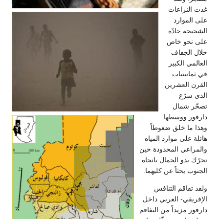
غدت النزاعات
على الموارد
الشحيحة حادّة
على نحو خاص
خلال الجفاف
العالمي الكبير
في ثمانينيات
القرن العشرين
الذي سرّع
تصحّر شمال
دارفور ووسطها.
وهذا ما خلق ضغوطاً
هائلة على موارد المياه
والمراعي المحدودة حين
تحرّك بدو الجمال باتجاه
الجنوب يحثاً عن كليهما.
ولقد تفاقم التنافس
الإفريقي- العربي داخل
دارفور مزيداً من التفاقم