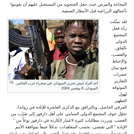
المجاعة والمرض حيث جعل الجنجويد من المستحيل عليهم أن يقوموا
بأعمالهم الزراعية قبل الأمطار الصيفية.
لقد تمثّلت
ردّة فعل
المجتمع
الدولي
بالقلق،
والغضب،
والإحباط.
فمع تبيان
عشرات
التقارير
أحد أفراد جيش تحرير السودان، في صحراء غرب الفاشر،
الموثوقة
السودان، 8 نوفمبر 2004
لهول
التطهير
العرقي الحاصل، وبالترافق مع الذكرى العاشرة للإبادة في رواندا،
تحوّل خوف المجتمع الدولي المتنامي على أهل دارفور إلى ضَرْب من
الغضب. وبرزت مطالبات كثيرة لاعتبار الكارثة في دارفور نوعاً من "
الإبادة " التي تقتضي، بحسب المعاهدات، تدخّلاً عنيفاً بموافقة الأمم
المتحدة أو من دون موافقتها. وقد تحول الغضب إلى إحباط مع مراوغة