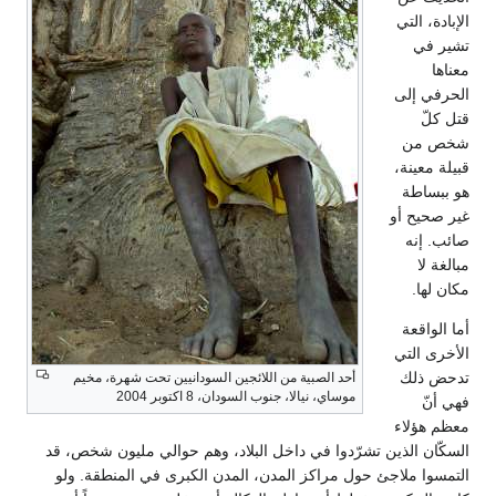
الإبادة، التي
تشير في
معناها
الحرفي إلى
قتل كلّ
شخص من
قبيلة معينة،
هو ببساطة
غير صحيح أو
صائب. إنه
مبالغة لا
مكان لها.
أما الواقعة
الأخرى التي
تدحض ذلك
أحد الصبية من اللائجين السودانيين تحت شهرة، مخيم
موساي، نيالا، جنوب السودان، 8 اكتوبر 2004
فهي أنّ
معظم هؤلاء
السكّان الذين تشرّدوا في داخل البلاد، وهم حوالي مليون شخص، قد
التمسوا ملاجئ حول مراكز المدن، المدن الكبرى في المنطقة. ولو