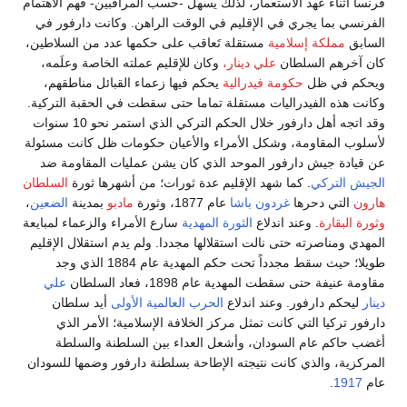
فرنسا أثناء عهد الاستعمار، لذلك يسهل -حسب المراقبين- فهم الاهتمام
الفرنسي بما يجري في الإقليم في الوقت الراهن. وكانت دارفور في
السابق
مملكة إسلامية
مستقلة تَعاقب على حكمها عدد من السلاطين،
كان آخرهم السلطان
علي دينار،
وكان للإقليم عملته الخاصة وعلَمه،
ويحكم في ظل
حكومة فيدرالية
يحكم فيها زعماء القبائل مناطقهم،
وكانت هذه الفيدراليات مستقلة تماما حتى سقطت في الحقبة التركية.
وقد اتجه أهل دارفور خلال الحكم التركي الذي استمر نحو 10 سنوات
لأسلوب المقاومة، وشكل الأمراء والأعيان حكومات ظل كانت مسئولة
عن قيادة جيش دارفور الموحد الذي كان يشن عمليات المقاومة ضد
الجيش التركي
. كما شهد الإقليم عدة ثورات؛ من أشهرها ثورة
السلطان
هارون
التي دحرها
غردون باشا
عام 1877، وثورة
مادبو
بمدينة
الضعين
،
وثورة البقارة
. وعند اندلاع
الثورة المهدية
سارع الأمراء والزعماء لمبايعة
المهدي ومناصرته حتى نالت استقلالها مجددا. ولم يدم استقلال الإقليم
طويلا؛ حيث سقط مجدداً تحت حكم المهدية عام 1884 الذي وجد
مقاومة عنيفة حتى سقطت المهدية عام 1898، فعاد السلطان
علي
دينار
ليحكم دارفور. وعند اندلاع
الحرب العالمية الأولى
أيد سلطان
دارفور تركيا التي كانت تمثل مركز الخلافة الإسلامية؛ الأمر الذي
أغضب حاكم عام السودان، وأشعل العداء بين السلطنة والسلطة
المركزية، والذي كانت نتيجته الإطاحة بسلطنة دارفور وضمها للسودان
عام
1917
.