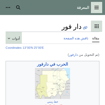
المعرفة
القائمة الرئيسية
بحث
أدوات
دار فور
تبديل عرض جدول المحتويات
مقالة
ناقش هذه الصفحة
أدوات
Coordinates
:
13°00′N
25°00′E
(تم التحويل من
دارفور
)
الحرب في دارفور
خط زمني