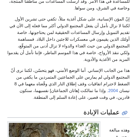
للمساعدة في هذا الأمر. وقد أرسلت المساعدات من مناطقنا المنتجة،
وخاصة في الشرق، ومن سواها.
إنّ المؤن الإنسانية، على شكل أغذية مثلاً، تكفي حتى تشرين الأول.
لكننا لا نزال نأمل أن يفعل المجتمع الدولي أكثر مما فعله إلى الآن في
تقديم التمويل وإرسال المساعدات الحقيقية لمن يحتاجونها، خاصة
أولئك الذين يقيمون في معسكرات للاجئين داخل البلاد. فمساهمة
المجتمع الدولي من حيث الغذاء والدواء لا تزال أدنى من المتوقّع،
ولكي ننقذ الأرواح، خاصة في هذا الموسم الماطر، فإننا نأمل أن يقدموا
المزيد من الأغذية والأدوية.
هذا من الجانب الإنساني. أما الوضع الأمني، فهو يتحسّن، لكننا نرى أنّ
المجتمع الدولي لم يمارس على الجماعتين المتمردين ما يكفي من
الضغط لاحترام اتفاقيات وقف إطلاق النار الذي وقّعناه معهما في 8
نيسان
2004
. وإذا ما تمالكت [هاتان الجماعتان] نفسيهما، سنكون
قادرين، في وقت قصير، على إعادة السلم إلى المنطقة.
عمليات الإبادة
وهذه مبالغة
محض في