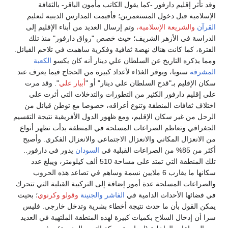
وقد تأثر إقليم دارفور -كما يقول الكاتب مأمون الباقر- بالثقافة
الإسلامية قبل دخول المستعمرين؛ فأقيمت المدارس الدينية لتعليم
القرآن
والشريعة الإسلامية،
وتم إرسال العديد من أبناء الإقليم إلى
الدراسة في الأزهر الشريف؛ حيث خصص "رواق دارفور" منذ تلك
الفترة، كما كانت هناك نهضة ثقافية وفكرية ساهمت في تلاحم القبائل.
ومما يذكره التاريخ عن السلطان علي دينار أنه كان يكسو
الكعبة
المشرفة
سنويا، ويوفر الغذاء لأعداد كبيرة من الحجاج فيما يعرف عند
سكان الإقليم بـ"قدح السلطان علي دينار" أو "
أبيار علي
". وقد مرت
على إقليم دارفور الكثير من التطورات والتدخلات التي أثرت على
اختلاف ثقافات المنطقة وتنوع أعراقه، خصوصا مع توطن قبائل من
الرحل من غير سكان الإقليم، ومع ظهور الدول الأفريقية نتيجة التقسيم
الجغرافي وتعاظم الصراعات المسلحة في المنطقة بدأت تظهر أنواع
من الانعزال المكاني والانعزال الاجتماعي والانعزال الفكري. وأصبح
أكثر من 85% من الصراعات القبلية في
السودان
يدور في دارفور..
تلك المنطقة التي تمتد على مساحة 510 ألف كيلومتر، ويبلغ عدد
سكانها ما يقارب 6 ملايين نسمة وساهم في تصاعد هذه الحروب
والصراعات المسلحة عدة أمور إضافة إلى التركيبة القبلية التي تتحرك
في فضائها الأحداث الدامية في
الفاشر
والجنينة
وقولو
وكرنوي
؛ بحيث
يمكن القول بأن ما حدث نتيجة أخطاء بشرية وتدخل خارجي. فليس
سرا أن إدخال السلاح بكميات كبيرة لهذه المنطقة الملتهبة في العديد