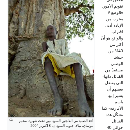
تقويم الأمور.
فالوضع لا
يقترب من
الإبادة أدنى
اقتراب.
والواقع هو أنّ
أكثر من
40% من
جيشنا
الوطني
مستمدّ من
القبائل ذاتها-
التي يفضل
بعضهم أن
يشير إليها
باسم
الأفارقة- كما
تشكّل هذه
القبائل
أحد الصبية من اللائجين السودانيين تحت شهرة، مخيم
موساي، نيالا، جنوب السودان، 8 اكتوبر 2004
حوالي 40-