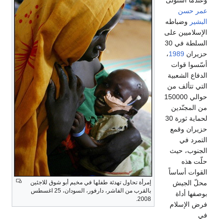
عمر حسن
البشير
وضباطه
الإسلاميين على
السلطة في 30
حزيران
1989
،
أسّسوا قوات
الدفاع الشعبية
التي تتألف من
حوالي 150000
من المجنّدين
لحماية ثورة 30
حزيران وقمع
التمرد في
الجنوب، حيث
حلّت هذه
القوات أساساً
محلّ الجيش
إمرأة تحاول تهدئة طفلها في مخيم أبو شوق للاجئين
بالقرب من الفاشر، دارفور، السودان، 25 اغسطس
بوصفها أداة
2008.
فرض الإسلام
في