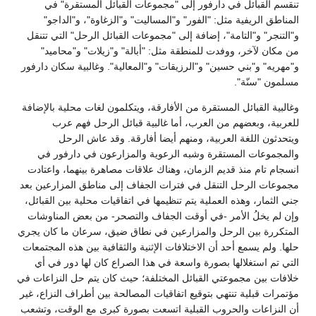
تنقسم القبائل في دارفور إلى "مجموعات القبائل المستقرة" في
المناطق الريفية مثل: "الفور" و"المساليت" و"الزغاوة"، و"الداجو"
و"التنجر" و"التامة"، إضافة إلى "مجموعات القبائل الرحل" التي تتنقل
من مكان لآخر، ووفدت للمنطقة مثل: "أبالة" و"زيلات" و"محاميد"
و"مهريه" و"بني حسين" و"الرزيقات" و"المعالية". وغالبية سكان دارفور
مسلمون "سنّة".
وغالبية القبائل المستقرة من الأفارقة، ويتكلمون لغات محلية بالإضافة
للعربية، وبعضهم من العرب، أما غالبية قبائل الرحل فهم عرب
ويتحدثون اللغة العربية، ومنهم أيضا أفارقة. وقد عاش الرحل
والمجموعات المستقرة وشبه الرعوية والمزارعون في دارفور في
انسجام تام منذ قديم الزمان، وهناك علاقات مصاهرة بينهما، واعتادت
مجموعات الرحل التنقل في فترات الجفاف إلى مناطق المزارعين بعد
جني الثمار، وهذه العملية يتم تنظيمها في اتفاقيات محلية بين القبائل،
وإن لم يخلُ الأمر -في أوقت الجفاف والتصحر- من بعض المناوشات
المتكررة بين الرحل والمزارعين في نطاق ضيق، سرعان ما كان يجري
حلها. ولم يسمع أحد أن الاختلافات الإثنية والثقافية بين هذه المجتمعات
التي تم استغلالها بصورة واسعة في هذا الصراع كان لها دور في أي
خلافات بين مجموعتي القبائل المختلفة؛ حيث كان يتم حل النزاعات في
مؤتمرات قبلية تنتهي بتوقيع اتفاقيات المصالحة بين أطراف النزاع، غير
أن النزاعات والحروب القبلية اتسعت بصورة كبرى مع الوقت، وتشعب