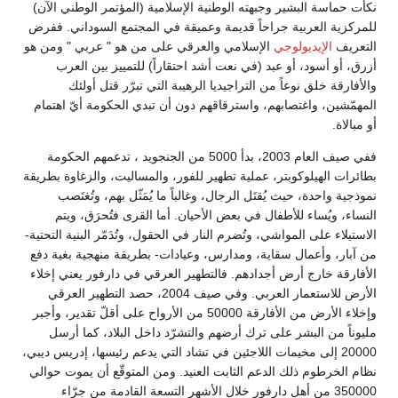
نكأت حماسة البشير وجبهته الوطنية الإسلامية (المؤتمر الوطني الآن)
للمركزية العربية جراحاً قديمة وعميقة في المجتمع السوداني. ففرض
التعريف
الإيديولوجي
الإسلامي والعرقي على من هو " عربي " ومن هو
أزرق، أو أسود، أو عبد (في نعت أشد احتقاراً) للتمييز بين العرب
والأفارقة خلق نوعاً من التراجيديا الرهيبة التي تبرّر قتل أولئك
المهمّشين، واغتصابهم، واسترقاقهم دون أن تبدي الحكومة أيّ اهتمام
أو مبالاة.
ففي صيف العام 2003، بدأ 5000 من الجنجويد ، تدعمهم الحكومة
بطائرات الهيلوكوبتر، عملية تطهير للفور، والمساليت، والزغاوة بطريقة
نموذجية واحدة، حيث يُقتَل الرجال، وغالباً ما يُمَثّل بهم، وتُغتَصب
النساء، ويُساء للأطفال في بعض الأحيان. أما القرى فتُحرَق، ويتم
الاستيلاء على المواشي، وتُضرم النار في الحقول، وتُدَمّر البنية التحتية-
من آبار، وأعمال سقاية، ومدارس، وعيادات- بطريقة منهجية بغية دفع
الأفارقة خارج أرض أجدادهم. فالتطهير العرقي في دارفور يعني إخلاء
الأرض للاستعمار العربي. وفي صيف 2004، حصد التطهير العرقي
وإخلاء الأرض من الأفارقة 50000 من الأرواح على أقلّ تقدير، وأجبر
مليوناً من البشر على ترك أرضهم والتشرّد داخل البلاد، كما أرسل
20000 إلى مخيمات اللاجئين في تشاد التي يدعم رئيسها، إدريس ديبي،
نظام الخرطوم ذلك الدعم الثابت العنيد. ومن المتوقّع أن يموت حوالي
350000 من أهل دارفور خلال الأشهر التسعة القادمة من جرّاء