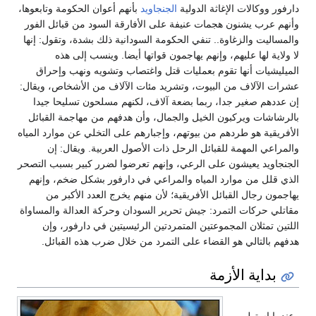
دارفور ووكالات الإغاثة الدولية
الجنجاويد
بأنهم أعوان الحكومة وتابعوها،
وأنهم عرب يشنون هجمات عنيفة على الأفارقة السود من قبائل الفور
والمساليت والزغاوة.. تنفي الحكومة السودانية ذلك بشدة، وتقول: إنها
لا ولاية لها عليهم، وإنهم يهاجمون قواتها أيضا. وينسب إلى هذه
الميليشيات أنها تقوم بعمليات قتل واغتصاب وتشويه ونهب وإحراق
عشرات الآلاف من البيوت، وتشريد مئات الآلاف من الأشخاص، ويقال:
إن عددهم صغير جدا، ربما بضعة آلاف، لكنهم مسلحون تسليحا جيدا
بالرشاشات ويركبون الخيل والجمال، وأن هدفهم من مهاجمة القبائل
الأفريقية هو طردهم من بيوتهم، وإجبارهم على التخلي عن موارد المياه
والمراعي المهمة للقبائل الرحل ذات الأصول العربية. ويقال: إن
الجنجاويد يعيشون على الرعي، وإنهم تعرضوا لضرر كبير بسبب التصحر
الذي قلل من موارد المياه والمراعي في دارفور بشكل ضخم، وإنهم
يهاجمون رجال القبائل الأفريقية؛ لأن منهم يخرج العدد الأكبر من
مقاتلي حركات التمرد: جيش تحرير السودان وحركة العدالة والمساواة
اللتين تمثلان المجموعتين المتمردتين الرئيسيتين في دارفور، وإن
هدفهم بالتالي هو القضاء على التمرد من خلال ضرب هذه القبائل.
بداية الأزمة
وعندما استولى