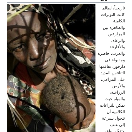
تاريخياً، لطالما
كانت التوترات
الكامنة
والظاهرة بين
المزارعين
والرعاة،
والأفارقة
والعرب، حاضرة
ومقبولة في
دارفور، يفاقمها
التنافس المديد
على المراعي،
والأرض
الزراعية،
والمياه حيث
يمكن للنزاعات
الكلامية أن
تتحول بسرعة
إلى عنف
متفجّر. ولقد