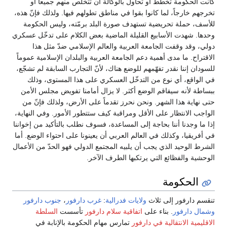
كانت الحكومة تخطط أو تحاول بالوكالة أن تتخلص منهم جميعاً أو
تخرجهم خارجاً، لما كانوا بقوا في مناطق تطولهم فيها. ولذلك فإنّ هذه،
للأسف، حملة تحريضية تستهدف صورة البلد برمّته، وليس الحكومة
وحدها. شهدت الأسابيع القليلة الماضية بعض الكلام على تدخّل عسكري
دولي، وقد وقفت الجامعة العربية والعالم الإسلامي ضدّ مثل هذا
الاقتراح. ما مدى أهمية دعم الجامعة العربية والبلدان الإسلامية عموماً
للسودان إننا نقدر تفهّمهم للوضع هناك، لأنّ التجارب السابقة لم تشجّع،
في الواقع، أي نوع من التدخّل العسكري على هذا المستوى، وذلك
ببساطة لأنه سيفاقم الوضع أكثر. لا يزال أمامنا تفويض مجلس الأمن
حتى نهاية هذا الشهر. ونحن نحرز تقدماً على الأرض، ولذلك فإنّ من
الواجب الانتظار على الأقل ومراقبة كيف ستتطور الأمور. وفي النهاية،
إذا ما وجدنا أننا بحاجة إلى المساعدة، فسوف نطلب بالتأكيد من إخواننا
في أفريقيا، وكذلك في العالم العربي أن يعينونا على احتواء الوضع. أما
الشرط الوحيد الذي يجب أن يلبيه المجتمع الدولي فهو الحدّ من الأعمال
الوحشية والفظائع التي يرتكبها الطرف الآخر.
الحكومة
تنقسم دارفور إلى ثلاث
ولايات فدرالية
:
غرب دارفور
،
جنوب دارفور
وشمال دارفور
. بناء على
اتفاقية سلام دارفور
تأسست
السلطة
الاقليمية الانتقالية في دارفور
تمارس مهام الحكومة بالإنابة في