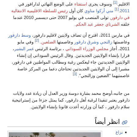
[1]
الاقليم.
وسوف يجرى
استفتاء
على الوضع النهائي لدارافور في
[1]
2011
.
مني أركوا مناوي
كان أول
رئيس للسلطة الاقليمية الانتقالية
في دارفور
, تولى المنصب في يوليو 2007 حتى ديسمبر 2010 عندما
خلفه
الشرتاي جعفر عبد الحكم
.
في مارس 2011، اقترح أن تضاف ولايتين لاقليم دارفور،
وسط دارفور
[2]
وعاضمتها
زالنجي
وشرق دارفور
وعاصمتها
الضلعين
.
وفي مايو
2011، أجاز
مجلس الوزراء السوداني
، برئاسة الرئيس
عمر البشير
،
قرارا بإنشاء الولايتين الجديدتين. وقال الرئيس السودانى إن إنشاء
الولايتين الجديدتين جاء ليعكس رغبة ومطالب المواطنين في دارفور،
مشيرا إلى أن الولايتين الجديدتين تحتاجان دعما من المركز خاصة
[3]
عاصمتيهما "الضعين وزالنجي".
من جانبه،أوضح محمد بشارة دوسة وزير العدل أن زيادة عدد ولايات
دارفور يعتبر تنفيذا لرغبة أهل دارفور، كما يمثل جزءا من إستراتيجية
سلام دارفور ، كما أن وزارته أعدت قانونا بإنشاء الولايتين.
انظر أيضاً
نزاع