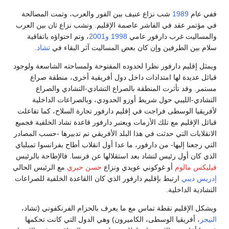
ففي عام
1989
شب نزاع عنيف بين الفور والعرب، وتمت المصالحة
في مؤتمر عقد في الفاشر عاصمة الإقليم. ونشب نزاع ثان بين العرب
والمساليت غرب دارفور عامي
1998
و2001
، وتم احتواؤه باتفاقية
سلام بين الطرفين وإن كان بعض المساليت آثر البقاء في
تشاد
.
ويمثل إقليم دارفور نظرا لحدوده المفتوحة ولمساحته الشاسعة ولوجود
قبائل عديدة لها امتدادات داخل دول أفريقية أخرى، منطقة صراع
مستمر. وقد تأثرت المنطقة بالصراع التشادي-التشادي والصراع
التشادي-الليبي حول شريط أوزو الحدودي، وبالصراعات الداخلية
لأفريقيا الوسطى فراجت في إقليم دارفور تجارة السلاح، كما تفاعلت
قبائل الإقليم مع تلك الأزمات ويعتبر دارفور قاعدة تشاد الخلفية فجميع
الانقلابات التي حدثت في هذا البلد الأفريقي تم تدبيرها -حسب المصادر
التي رجعنا إليها- من دارفور، ما عدا أول انقلاب أطاح بفرانسوا تمبلباي
الذي كان أول رئيس لتشاد بعد استقلالها عن فرنسا. فالإطاحة بالرئيس
فيليكس مالوم
أو غوكوني عويدي ونزاع
حسن حبري
مع الرئيس الحالي
إدريس ديبي
ارتبط بإقليم دارفور الذي كان االقاعدة الخلفية للصراعات
التشادية الداخلية.
ويشكل الإقليم نقطة تماس مع ما يعرف بالحزام الفرنكفوني (تشاد،
النيجر
، أفريقيا الوسطى، الكاميرون) وهي الدول التي كانت تحكمها