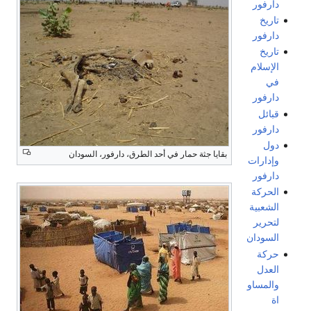
دارفور
تاريخ
دارفور
تاريخ
الإسلام
في
دارفور
قبائل
دارفور
دول
بقايا جثة حمار في أحد الطرق، دارفور، السودان
وإدارات
دارفور
الحركة
الشعبية
لتحرير
السودان
حركة
العدل
والمساو
اة