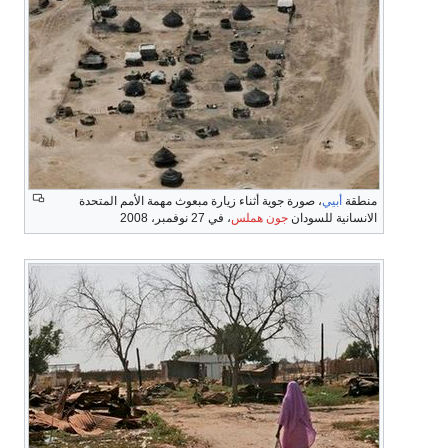
منطقة
أبيي
، صورة جوية أثناء زيارة مبعوث مهمة الأمم المتحدة
الانسانية للسودان
جون هملس
، في 27 نوفمبر، 2008