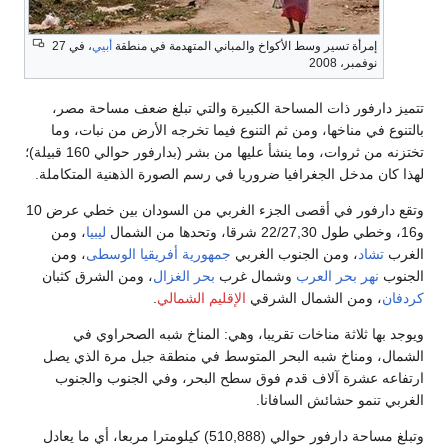
إمرأة تسير وسط الأكواخ والمباني المتهدمة في منطقة
أبيي
، في 27
نوفمبر، 2008
تتميز دارفور ذات المساحة الكبيرة والتي تبلغ ضعف مساحة مصر،
بالتنوع في مناخها، ومن ثم التنوع فيما تخرجه الأرض من نبات، وما
تختزنه من ثروات، وما ينشأ عليها من بشر (بدارفور حوالي 160 قبيلة)؛
لهذا كان مدخل الجغرافيا ضروريا في رسم الصورة الذهنية المتكاملة.
وتقع دارفور في أقصى الجزء الغربي من السودان بين خطي عرض 10
و16، وخطي طول 22/27,30 شرقا، وتحدها من الشمال
ليبيا
، ومن
الغرب
تشاد
، ومن الجنوب الغربي
جمهورية أفريقيا الوسطى
، ومن
الجنوب
نهر بحر العرب
وشمال غرب
بحر الغزال
، ومن الشرق كثبان
كردفان
، ومن الشمال الشرقي
الإقليم الشمالي
.
ويوجد بها ثلاثة مناخات تقريبا، وهي: المناخ شبه الصحراوي في
الشمال، ومناخ شبه البحر المتوسط في منطقة جبل مرة الذي يصل
ارتفاعه عشرة آلاف قدم فوق سطح البحر، وفي الجنوب والجنوب
الغربي تنمو حشائش السافانا.
وتبلغ مساحة دارفور حوالي (510,888) كيلومترا مربعا، أي ما يعادل