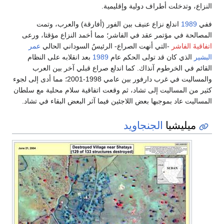
النزاع، وتدخلت أطراف دولية وإقليمية.
ففي
1989
اندلع نزاع عنيف بين الفور (أفارقة) والعرب، وتمت
المصالحة في مؤتمر عقد في الفاشر؛ مما أخمد النزاع مؤقتا، ورعى
اتفاقيةَ الفاشر
-التي أنهت الصراع- الرئيسُ السوداني الحالي
عمر
البشير
الذي كان قد تولى الحكم عام
1989
بعد انقلابه على النظام
القائم في الخرطوم آنذاك. كما اندلع صراع قبلي آخر بين العرب
والمساليت في غرب دارفور بين عامي 1998-2001؛ مما أدى إلى لجوء
كثير من المساليت إلى تشاد، ثم وقعت اتفاقية سلام محلية مع سلطان
المساليت عاد بموجبها بعض اللاجئين فيما آثر البعض البقاء في تشاد.
ميليشيا
الجنجاويد