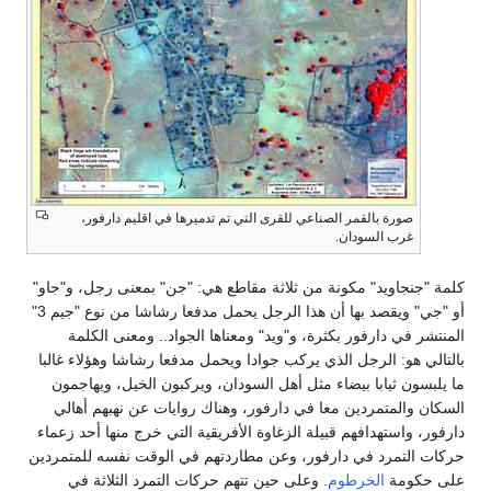
صورة بالقمر الصناعي للقرى التي تم تدميرها في اقليم دارفور،
غرب السودان.
كلمة "جنجاويد" مكونة من ثلاثة مقاطع هي: "جن" بمعنى رجل، و"جاو"
أو "جي" ويقصد بها أن هذا الرجل يحمل مدفعا رشاشا من نوع "جيم 3"
المنتشر في دارفور بكثرة، و"ويد" ومعناها الجواد.. ومعنى الكلمة
بالتالي هو: الرجل الذي يركب جوادا ويحمل مدفعا رشاشا وهؤلاء غالبا
ما يلبسون ثيابا بيضاء مثل أهل السودان، ويركبون الخيل، ويهاجمون
السكان والمتمردين معا في دارفور، وهناك روايات عن نهبهم أهالي
دارفور، واستهدافهم قبيلة الزغاوة الأفريقية التي خرج منها أحد زعماء
حركات التمرد في دارفور، وعن مطاردتهم في الوقت نفسه للمتمردين
على حكومة
الخرطوم
. وعلى حين تتهم حركات التمرد الثلاثة في