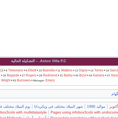
Aston Villa F.C.
– التشكيلة الحالية
(
c
) •
Tielemans
•
Elliott
•
Buendía
•
Watkins
•
Digne
•
Torres
•
Garcí
8
9
10
11
12
14
16
a
•
Bogarde
•
Rogers
•
Redmond
•
Bailey
•
Bizot
•
Kamara
•
Alys
26
27
28
31
40
44
47
Wright
•
Burrowes
•
Emery
4
83
Manager:
گهام
مواليد 1986
شهر الميلاد مختلف في ويكي‌داتا
يوم الميلاد مختلف في
box3cols with multidatastyle
Pages using infobox3cols with undocum
Persondata templates without short desc
أشخاص أحياء
est Midlands