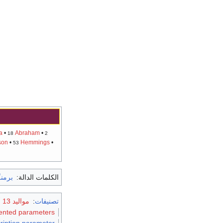
a
•
Abraham
•
18
2
son
•
Hemmings
•
53
الكلمات الدالة:
برمن
تصنيفات
:
مواليد 13 أكتوبر
ented parameters
ription parameter