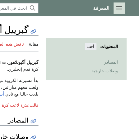
المعرفة
القائمة الرئيسية
گبرييل أ
مقالة
ناقش هذه ال
المحتويات
أخف
المصادر
گبرييل أگبونلاهور
،Gabriel Agbonlahor من مواليد
كرة قدم إنجليزي.
وصلات خارجية
بدأ مسيرته الكروية م
ولعب معهم مباراتين،
يلعب حاليا مع نادي
أست
قالب:بذرة لاعب كرة ق
المصادر
وصلات خار