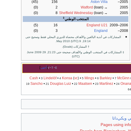
(45)
156
Aston Villa
2005–
(0)
2
Watford
(loan)
→
2005
(0)
8
Sheffield Wednesday
(loan)
→
2005
‡
المنتخب الوطني
(5)
16
England U21
2006–2009
(0)
3
England
2008–
المشاركات في أندية البالغين والأهداف محصاة للدوري المحلي فقط وصحيح حتى
19:14, 9 May 2010 (UTC).
† المشاركات (Goals).
‡ المشاركات في المنتخب الوطني والأهداف صحيحة حتى 21:23, 29 June 2009
(UTC)
e
t
v
أخف
Cash
•
Lindelöf
•
Konsa
(
vc
) •
Mings
•
Barkley
•
McGinn
3
4
5
6
7
Sancho
•
Douglas Luiz
•
Maatsen
•
Martínez
•
Onan
19
21
22
23
24
6
 ويكي‌داتا
Pages using info
People from Birmingham, W