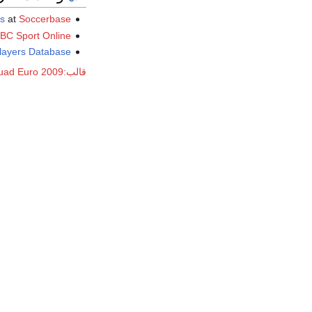
ts
at
Soccerbase
BC Sport Online
Players Database
قالب:England U21 Squad Euro 2009