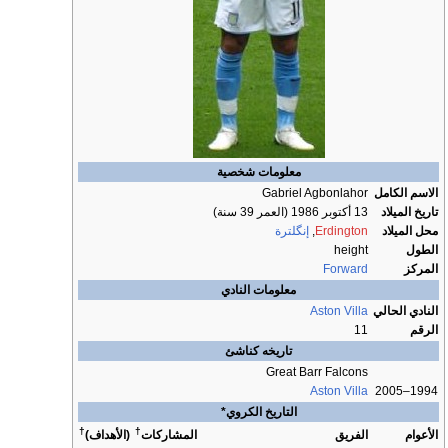
معلومات شخصية
الاسم الكامل
Gabriel Agbonlahor
تاريخ الميلاد
13 أكتوبر 1986
(العمر 39 سنة)
محل الميلاد
Erdington
,
إنگلترة
الطول
height
المركز
Forward
معلومات النادي
النادي الحالي
Aston Villa
الرقم
11
تاريخه كناشئ
Great Barr Falcons
Aston Villa
1994–2005
التاريخ الكروي*
†
†
الأعوام
الفريق
المشاركات
(الأهداف)