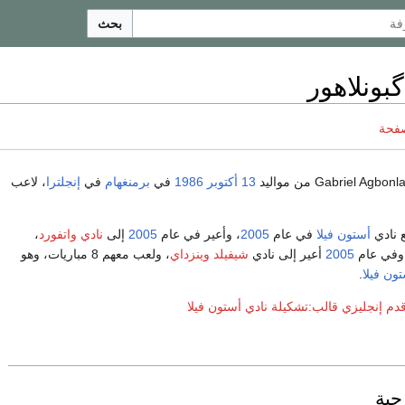
بحث
گبونلاهور
صفحة
13 أكتوبر
1986
في
برمنغهام
في
إنجلترا
، لاعب
ع نادي
أستون فيلا
في عام
2005
، وأعير في عام
2005
إلى
نادي واتفورد
،
 وفي عام
2005
أعير إلى نادي
شيفيلد وينزداي
، ولعب معهم 8 مباريات، وهو
ون فيلا
.
دم إنجليزي
قالب:تشكيلة نادي أستون فيلا
جية