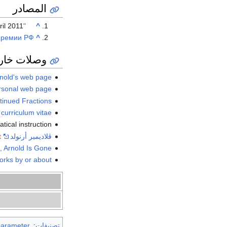
المصادر
il
2011
"Book of Members, 1780-2010: Chapter A"
^
премии РФ
^
وصلات خار
Arnold's web page
rsonal web page
ntinued Fractions
 curriculum vitae
tical instruction
ڤلاديمير أرنولد
at the
t
, Arnold Is Gone
Works by or about ڤلاديمير أر
تصنيفات
:
parameter