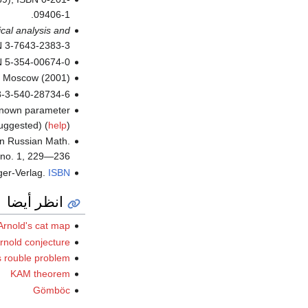
09406-1.
al analysis and
 3-7643-2383-3 .
 5-354-00674-0.
), Moscow (2001).
8-3-540-28734-6.
nown parameter
ggested) (
help
)
in Russian Math.
 no. 1, 229—236.
ger-Verlag.
ISBN
انظر أيضا
Arnold's cat map
rnold conjecture
s rouble problem
KAM theorem
Gömböc