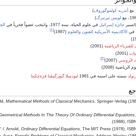
أندريه كولموگوروڤ
)
لويس نيرنبرگ
)
جائزة إسرائيل
في علوم الحياة، سنة 1977، وانتخب عضواً فخرياً في
الج
[1]
 في
الأكاديمية الأمريكية للفنون والعلوم
(1987)
 للفيزياء الرياضية
(2001)
يات
(2001)
[2]
اد الروسي
(2007)
الرياضية (2008)
سمته على اسمه في 1981
ليودميلا گيورگييڤنا قرةچكينا
.
جع
old,
Mathematical Methods of Classical Mechanics
, Springer-Verlag (19
Geometrical Methods In The Theory Of Ordinary Differential Equations
(1988), ISB
. I. Arnold,
Ordinary Differential Equations
, The MIT Press (1978), ISB
 A. Avez,
Ergodic Problems of Classical Mechanics
, Addison-Wesley (19