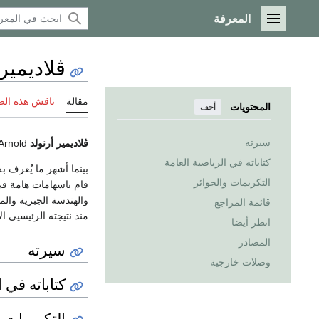
المعرفة
القائمة الرئيسية
ڤلاديمير 
مقالة
ناقش هذه ال
المحتويات
أخف
سيرته
ڤلاديمير أرنولد
Vladimir Arnold، (عاش
كتاباته في الرياضية العامة
بينما أشهر ما يُعرف ب
التكريمات والجوائز
قام باسهامات هامة في ا
قائمة المراجع
منذ نتيجته الرئيسيى الأولى 
انظر أيضا
المصادر
سيرته
وصلات خارجية
كتاباته في ا
التكريمات و