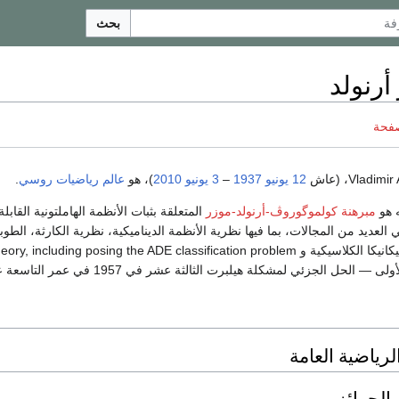
بحث
أرنولد
صفحة
12 يونيو
1937
–
3 يونيو
2010
)، هو
عالم رياضيات
روسي
.
ه هو
مبرهنة كولموگوروڤ-أرنولد-موزر
المتعلقة بثبات الأنظمة الهاملتونية القابل
لعديد من المجالات، بما فيها نظرية الأنظمة الديناميكية، نظرية الكارثة، الطوبو
— الحل الجزئي لمشكلة هيلبرت الثالثة عشر في 1957 في عمر التاسعة عشر.
لرياضية العامة
الجوائز