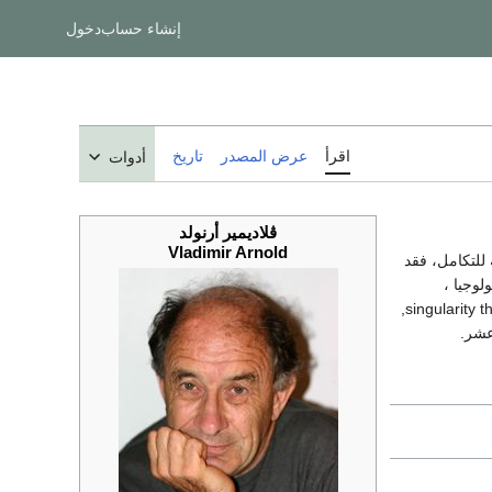
إنشاء حساب
دخول
اقرأ
عرض المصدر
تاريخ
أدوات
ڤلاديمير أرنولد
Vladimir Arnold
ة للتكامل، فقد
لوجيا ،
والهندسة الجبرية والميكانيكا الكلاسيكية و singularity theory, including posing the ADE classification problem,