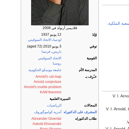
معية الملكية
.
ڤلاديمير أرنولد في 2008
وُلِدَ
12 يونيو 1937
اودسا
،
الاتحاد السوڤيتي
توفي
3 يونيو 2010
(aged 72)
باريس
،
فرنسا
القومية
الاتحاد السوڤيتي
روسيا
المدرسة الأم
جامعة موسكو الحكومية
عـُرِف بـ
Arnold's cat map
Arnold conjecture
Arnold's rouble problem
KAM theorem
V. I. Arn
السيرة العلمية
المجالات
الرياضيات
V. I. Arnold,
المشرف على الدكتوراه
أندريه كولموگوروڤ
طلاب الدكتوراه
Alexander Givental
V
Askold Khovanskii
V. I. Arnold,