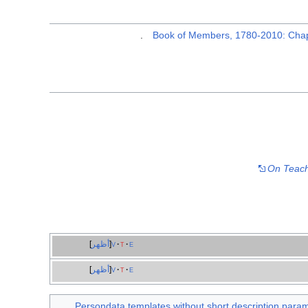
.
On Teach
e
t
v
أظهر
e
t
v
أظهر
Persondata templates without short description para