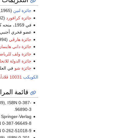
جائزة لنين
(1965, مع
جائزة كرافورد
(1982، مع
في 1959، منحه كاتسير
عضو فخري أجنبي
جائزة هارڤي
(1994)
جائزة داني هاينمان
جائزة ولف للرياض
جائزة الدولة للاتح
جائزة شو
في العلوم 
الكويكب
10031 ڤلادأرنولد
قائمة المرا
89), ISBN 0-387-
96890-3.
, Springer-Verlag
N 0-387-96649-8.
N 0-262-51018-9.
89), ISBN 0-201-