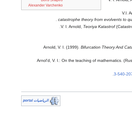
Boris Shapiro
Alexander Varchenko
V.I. 
catastrophe theory from evolvents to qu
V. I. Arnold,
Teoriya Katastrof
(Catastr
Arnold, V. I. (1999).
Bifurcation Theory And Cat
Arnolʹd, V. I.: On the teaching of mathematics. (R
.
3-540-20
الرياضيات portal