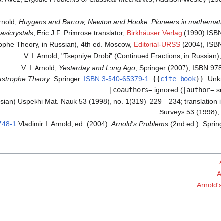
Arnold,
Huygens and Barrow, Newton and Hooke: Pioneers in mathematic
asicrystals
, Eric J.F. Primrose translator,
Birkhäuser Verlag
(1990) ISBN
ophe Theory, in Russian), 4th ed. Moscow,
Editorial-URSS
(2004), ISBN
V. I. Arnold, "Tsepniye Drobi" (Continued Fractions, in Russian
V. I. Arnold,
Yesterday and Long Ago
, Springer (2007), ISBN 97
astrophe Theory
. Springer.
ISBN
3-540-65379-1
.
{{
cite book
}}
:
Unk
|coauthors=
ignored (
|author=
su
ussian) Uspekhi Mat. Nauk 53 (1998), no. 1(319), 229—234; translation 
Surveys 53 (1998),
748-1
Vladimir I. Arnold, ed. (2004).
Arnold's Problems
(2nd ed.). Sprin
A
Arnold'