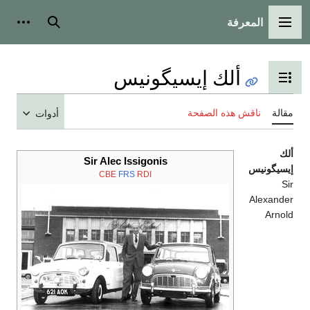
المعرفة
القائمة الرئيسية
بحث
أدوات
ألك إيسيگونيس
تبديل عرض جدول المحتويات
مقالة
ناقش هذه الصفحة
أدوات
ألك
Sir Alec Issigonis
إيسيگونيس
CBE
FRS
RDI
Sir
Alexander
Arnold