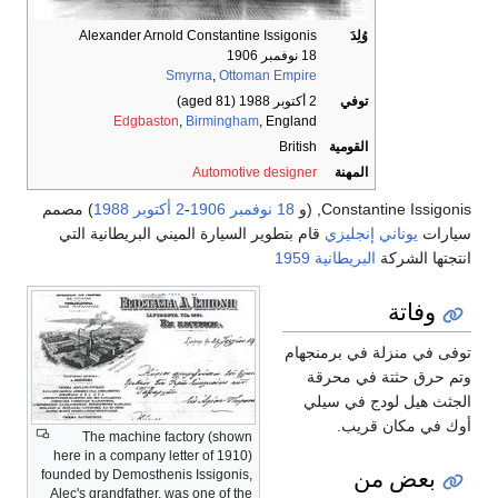
وُلِدَ
Alexander Arnold Constantine Issigonis
18 نوفمبر 1906
Smyrna
,
Ottoman Empire
توفي
2 أكتوبر 1988
(aged 81)
Edgbaston
,
Birmingham
, England
القومية
British
المهنة
Automotive designer
Constantine Issigonis, (و
18 نوفمبر
1906
-
2 أكتوبر
1988
) مصمم
سيارات
يوناني
إنجليزي
قام بتطوير السيارة الميني البريطانية التي
انتجتها الشركة
البريطانية
1959
وفاتة
توفى في منزلة في برمنجهام
وتم حرق حثتة في محرقة
الجثث هيل لودج في سيلي
أوك في مكان قريب.
The machine factory (shown
here in a company letter of 1910)
بعض من
founded by Demosthenis Issigonis,
Alec's grandfather, was one of the