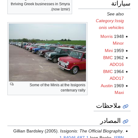
سياراتة
thriving Greek businesses in Smyra
(now Izmir).
See also
Category:Issig
onis vehicles
Morris
1948
Minor
Mini
1959
BMC
1962
ADO16
BMC
1964
ADO17
Some of the Minis at the Issigonis
Austin
1969
centenary rally
Maxi
ملاحظات
المصادر
Gillian Bardsley (2005).
Issigonis: The Official Biography
.
.
1-84046-687-1
Icon Books.
ISBN