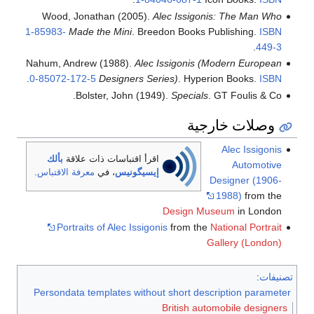
Wood, Jonathan (2005).
Alec Issigonis: The Man Who
1-85983-
Made the Mini
. Breedon Books Publishing.
ISBN
.
449-3
Nahum, Andrew (1988).
Alec Issigonis (Modern European
.
0-85072-172-5
Designers Series)
. Hyperion Books.
ISBN
Bolster, John (1949).
Specials
. GT Foulis & Co.
وصلات خارجية
Alec Issigonis
اقرأ اقتباسات ذات علاقة
بألك
Automotive
إيسيگونيس
، في
معرفة الاقتباس
.
Designer (1906-
1988)
from the
Design Museum
in London
Portraits of Alec Issigonis
from the
National Portrait
Gallery (London)
تصنيفات
:
Persondata templates without short description parameter
British automobile designers