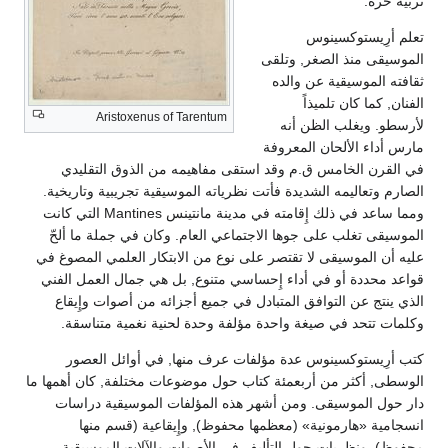
تربية حرة.
تعلم أرِيستوكسينوس
الموسيقى منذ الصغر, وتلقى
ثقافته الموسيقية عن والده
الفنان, كما كان تلميذاً
Aristoxenus of Tarentum
لأرسطو. ويغلب الظن أنه
مارس أداء الألحان المعروفة
في القرن الخامس ق.م وقد استقى مفاهيمه من الذوق التقليدي
الصارم وتعاليمه الشديدة فأتت نظرياته الموسيقية تجريبية وتاريخية.
ومما ساعد في ذلك إِقامته في مدينة مانتينس Mantines التي كانت
الموسيقى تغلب على جوها الاجتماعي العام. وكان في جملة ما ألحّ
عليه أن الموسيقى لا تقتصر على نوع من الابتكار العلمي المصوغ في
قواعد محددة أو في أداء إِحساسي متنوع, بل هي جمال العمل الفني
الذي ينتج عن التوافق المتبادل في جميع أجزائه من أصوات وإِيقاع
وكلمات تتحد في صيغة واحدة مؤلفة وحدة لحنية نغمية متناسقة.
كتب أرِيستوكسينوس عدة مؤلفات عرف منها, في أوائل العصور
الوسطى, أكثر من أربعمئة كتاب حول موضوعات مختلفة, كان أهمها ما
دار حول الموسيقى. ومن أشهر هذه المؤلفات الموسيقية دراسات
انسجامية «هارمونية» (معظمها محفوظ), وإِيقاعية (قسم منها
محفوظ), ونظريات حول التأليف في الأصوات والآلات الموسيقية