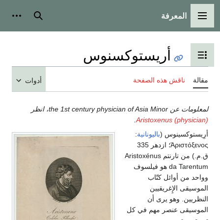
المعرفة
القائمة الرئيسية
بحث
أدوات
أريستوكسنوس
تبديل عرض جدول المحتويات
مقالة
ناقش هذه الصفحة
أدوات
لمعلومات عن the 1st century physician of Asia Minor، انظر
.
Aristoxenus (physician)
أرِيستوكسينوس (
باليونانية
:
Ἀριστόξενος
؛ ازدهر 335
ق.م.) من تارنتم Aristoxénus
da Tarentum هو فيلسوف
وواحد من أوائل كتّاب
الموسيقى الإِغريقيين
النظريين. وهو يرى أن
الموسيقى عنصر مهم في كل