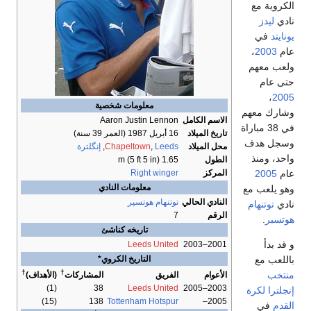
الكروية مع
نادي
ليدز
يونايتد
في
عام
2003
،
ولعب معهم
حتى عام
،
2005
معلومات شخصية
وشارك معهم
الاسم الكامل
Aaron Justin Lennon
في 38 مباراة
تاريخ الميلاد
16 أبريل 1987
(العمر 39 سنة)
وسجل هدف
محل الميلاد
Leeds
,
Chapeltown
,
إنگلترة
واحد، ومنذ
الطول
1.65 m (5 ft 5 in)
عام
2005
المركز
Right winger
معلومات النادي
وهو يلعب مع
النادي الحالي
توتنهام هوتسپر
نادي
توتنهام
الرقم
7
هوتسبر
.
تاريخه كناشئ
و قد بدأ
Leeds United
2001–2003
باللعب مع
التاريخ الكروي*
†
†
منتخب
الأعوام
الفريق
المشاركات
(الأهداف)
(1)
38
Leeds United
2003–2005
إنجلترا لكرة
(15)
138
Tottenham Hotspur
2005–
القدم
في