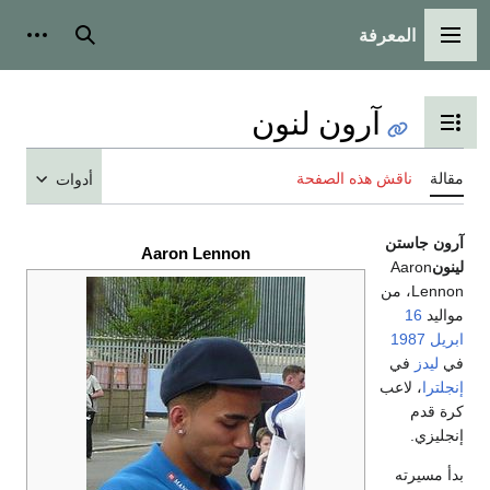
المعرفة
القائمة الرئيسية
بحث
أدوات
آرون لنون
تبديل عرض جدول المحتويات
مقالة
ناقش هذه الصفحة
أدوات
آرون جاستن
Aaron Lennon
لينون
Aaron
Lennon، من
مواليد
16
ابريل
1987
في
ليدز
في
إنجلترا
، لاعب
كرة قدم
إنجليزي.
بدأ مسيرته