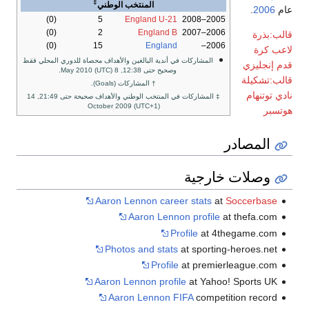
‡
المنتخب الوطني
عام
2006
.
(0)
5
England U-21
2005–2008
(0)
2
England B
2006–2007
قالب:بذرة
(0)
15
England
2006–
لاعب كرة
المشاركات في أندية البالغين والأهداف محصاة للدوري المحلي فقط
قدم إنجليزي
وصحيح حتى 12:38, 8 May 2010 (UTC).
قالب:تشكيلة
† المشاركات (Goals).
نادي توتنهام
‡ المشاركات في المنتخب الوطني والأهداف صحيحة حتى 21:49, 14
October 2009 (UTC+1)
هوتسبر
المصادر
وصلات خارجية
Aaron Lennon career stats
at
Soccerbase
Aaron Lennon profile
at thefa.com
Profile
at 4thegame.com
Photos and stats
at sporting-heroes.net
Profile
at premierleague.com
Aaron Lennon profile
at Yahoo! Sports UK
Aaron Lennon
FIFA
competition record