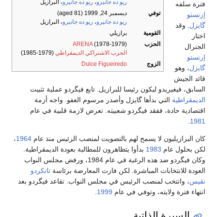
ريو ده جانيرو
،
ريو ده جانيرو
، البرازيل
فترة سلفه
توفي
ديسمبر 24, 1999
(aged 81)
إرنستو
ريو ده جانيرو
،
ريو ده جانيرو
، البرازيل
گايزل
. وقد
القومية
برازيلي
اختار
الحزب
(1978-1979)
ARENA
الجنرال
الحزب الاشتراكي الديمقراطي
(1979-1985)
إرنستو
الزوج
Dulce Figueiredo
گايزل
، وهو
قائد الجيش
السابق، فيغيريدو ليكون رئيسا للبرازيل. تابع فيگردو عملية تثبيت
الديمقراطية
التي بدأها گايزل وأصدر مرسوم العفو. واجه أزمة
اقتصادية حادة، ففقد فيگردو شعبيته. تعرض لازمة قلبية في عام
.
1981
كان البرازيليون لا يسمح لهم بالتصويت لمنصب الرئيس منذ عام
1964
،
لكن بحلول عام
1983
بدأوا يتظاهرون للمطالبة بعودة الديمقراطية.
وكان فيگردو ضد هذه الرغبة في عام 1984، ورفض مجلس النواب
العودة للانتخابات المباشرة. لكن فازت المعارضة برئاسة
تانكردو
نڤيس
، وانتخب لمنصب الرئيس في مجلس النواب. تقاعد فيگردو بعد
انتهاء فترة ولايته، وتوفي في عام
1999
.
السيرة الذاتية