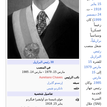
15 يناير
1918
– ت.
24 ديسمبر
1999
) كان
زعيماً
عسكرياً
وسياسياً
برازيلياً
،
شغل منصب
رئيس
البرازيل
للفترة
15
30
رئيس البرازيل
مارس
1979
في المنصب
إلى
15
مارس 15، 1979 – مارس 14، 1985
مارس
نائب الرئيس
Aureliano Chaves
1985
. وكان
سبقه
إرنستو گايزل
رئيس جهاز
خلفه
تانكردو نڤيس
الخدمة
تفاصيل شخصية
السرية
وُلِد
جواو باتيستا دي أوليڤيرا فيگردو
(SNI) خلال
يناير 15, 1918