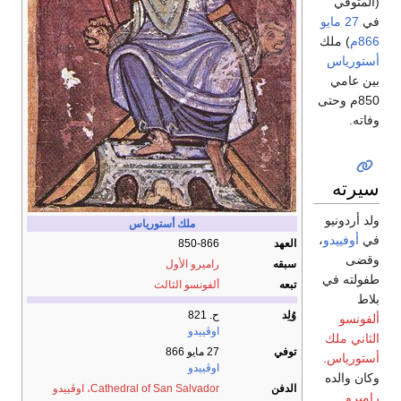
(المتوفي
في
27 مايو
866م
) ملك
أستورياس
بين عامي
850م وحتى
وفاته.
سيرته
ولد أردونيو
ملك
أستورياس
في
أوفييدو
،
العهد
850-866
وقضى
سبقه
راميرو الأول
طفولته في
تبعه
ألفونسو الثالث
بلاط
وُلِد
ح. 821
ألفونسو
اوڤييدو
الثاني ملك
توفي
27 مايو 866
أستورياس
.
اوڤييدو
وكان والده
الدفن
Cathedral of San Salvador، اوڤييدو
راميرو