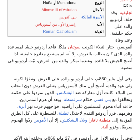
الزوج
Muniadona أو Nuña
حاكمًا
الأنجال
Alfonso III of Asturias
لجليقية
. وقد
الأسرة المالكة
بني ألفونس
خلف أردونيو
الأب
راميرو الأول من أستورياس
والده على
الديانة
Roman Catholicism
حكم جليقية.
وعند وفاة
ألفونسو، اختار النبلاء الكونت
نيبوثيان
ملكًا. فأعد أردونيو جيشًا لمساعدة
والده الذي كان يطالب بالعرش، إلا أنه لم يستطع مغادرة جليقية، لذا
أصبح الجيش بلا فائدة. وعندما تمكن والده من العرش، ثبّت أردونيو في
منصبه.
وفي أول يناير 850م، خلف أردونيو والده على العرش. ونظرًا لكونه
ولى عهد والده، أصبح أول ملك لأستورياس يعتلى العرش دون انتخاب
من النبلاء. كانت أول معاركه ضد
البشكنس
، الذين تمردوا على حكمه
وتحالفوا مع
بني قسي
حكام
سرقسطة
. وبعد أن هزم المتمردين،
جاءته أنباء هجوم المسلمين على أراضيه. فواجههم قرب نهر
أبرة
،
وهزمهم. قرر أردونيو التقدم لاحتلال
تطيلة
، للسيطرة على كل الطرق
المؤدية إلى
منطقة نافارا
وبلاد البشكنش
، إلا أن
الأمويين
ردًوا الهجوم
سريعًا، وغزو
ألبة
.
توفي أردونيو الأول في أوفييدو في 27 مايو 866م، وخلفه ابنه الأكبر