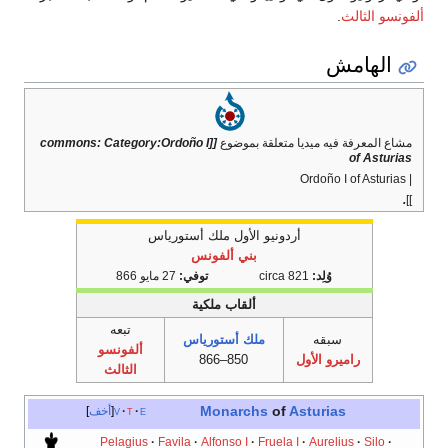
ألفونسو الثالث
.
الهامش
مشاع المعرفة فيه ميديا متعلقة بموضوع
[[commons: Category:Ordoño I
of Asturias
| Ordoño I of Asturias
.
]]
أردونيو الأول ملك أستورياس
بني ألفونس
وُلِد:
circa 821
توفي:
27 مايو 866
ألقاب ملكية
تبعه
سبقه
ملك أستورياس
ألفونسو
راميرو الأول
850–866
الثالث
Monarchs
of
Asturias
e
t
v
أخف
Pelagius
Favila
Alfonso I
Fruela I
Aurelius
Silo