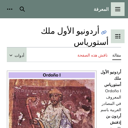
المعرفة
القائمة الرئيسية
بحث
أدوات
أردونيو الأول ملك
تبديل عرض جدول المحتويات
أستورياس
مقالة
ناقش هذه الصفحة
أدوات
أردونيو الأول
Ordoño I
ملك
أستورياس
Ordoño I
المعروف
في المصادر
العربية باسم
أردون بن
إذفنش