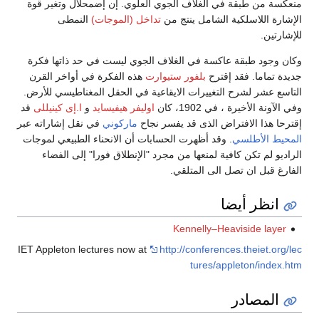
منعكسة من طبقة في الغلاف الجوي العلوي. إن إضمحلال وتغير قوة
الإشارة اللاسلكية الشامل ينتج من
تداخل (الموجات)
النمطى
للإشارتين.
وكان وجود طبقة عاكسة في الغلاف الجوي ليست في حد ذاتها فكرة
جديدة تماما. فقد إقترح
بلفور ستيوارت
هذه الفكرة في أواخر القرن
التاسع عشر لشرح التغييرات الايقاعية في الحقل المغناطيسي للأرض.
وفي الآونة الأخيرة ، في 1902، كان
اوليفر هيفيسايد
و
ا.إى كينيللى
قد
إقترحا هذا الافتراض الذى قد يفسر نجاح
ماركوني
في نقل إشاراته عبر
المحيط الأطلسي
. وقد أظهرت الحسابات أن الانحناء الطبيعي لموجات
الراديو لم تكن كافية لمنعها من مجرد "الإنطلاق فورا" إلى الفضاء
الفارغ قبل ان تصل الى المتلقي.
انظر أيضا
Kennelly–Heaviside layer
IET Appleton lectures now at
http://conferences.theiet.org/lec
tures/appleton/index.htm
المصادر