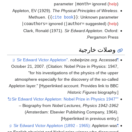
parameter
|month=
ignored (
help
)
Appleton, EV (1929).
The Physical Principles of Wireless
.
Methuen.
{{
cite book
}}
:
Unknown parameter
|coauthors=
ignored (
|author=
suggested) (
help
)
Clark, Ronald (1971).
Sir Edward Appleton
. Oxford:
Pergamon Press.
وصلات خارجية
.
nobelprize.org
. Accessed
"Sir Edward Victor Appleton"
October 21, 2007. (Citation: Nobel Prize in Physics: 1947,
"for his investigations of the physics of the upper
atmosphere especially for the discovery of the so-called
Appleton layer." [Hyperlinked account. Provides link to BBC
Historic Figures
biography.]
"Sir Edward Victor Appleton: Nobel Prize in Physics 1947"
– Biography from
Nobel Lectures, Physics 1942-1962
(Amsterdam: Elsevier Publishing Company, 1964).
[Hyperlinked in previous entry.]
Appleton was
"Sir Edward Victor Appleton (1892 - 1965):
an English physicist and Nobel prize winner who discovered