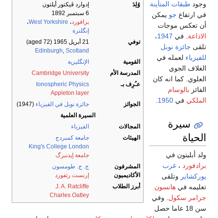
وجود
طبقات المتأينة
وُلِدَ
إدوارد ڤيكتور أپلتون
6 سبتمبر 1892
في ارتفاع
جو
يمكن
برافورد
،
West Yorkshire
،
أن تعكس موجات
إنگلترة
الاذاعة
. في
1947
،
توفي
21 أبريل 1965
(aged 72)
تلقى
جائزة نوبل
Edinburgh
,
Scotland
للفيزياء
لعمله في
القومية
الإنگليزية
الغلاف الجوي
المدرسة الأم
Cambridge University
العلوي. كما انه كان
عـُرِف بـ
Ionospheric Physics
الفائز
بالوسام
Appleton layer
الملكي
في
1950
.
الجوائز
جائزة نوبل في الفيزياء
(1947)
السيرة العلمية
سيرة
المجالات
الفيزياء
الحياة
الهيئات
جامعة كمبردج
King's College London
ولد أبليتون في
جامعة إيدنبرگ
برادفورد
،
غرب
المشرفون
ج. ج. طومسون
الأكاديميون
إرنست رثفورد
يوركشاير
وتلقى
أبرز الطلاب
J. A. Ratcliffe
تعليمه في
هانسون
Charles Oatley
جرامر سكول
. وفي
سن 18 عاما حصل