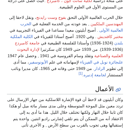
على منحة دراسية
لكلية سانت جون ، كامبردج
.حيث حصل على درجة
من المستوى الأول في العلوم الطبيعية.
خلال الحرب العالمية الأولى التحق
بفوج وست رايدنج
، ونقل لاحقا إلى
المهندسين الملكيين
, بعد عودته من الخدمة الفعلية في
الحرب
العالمية الأولى
. أصبح أبليتون معيدا مساعدا في الفيزياء التجريبية في
مختبر كافنديش
. وفي 1920. أصبح أستاذا للفيزياء في
الكلية الملكية
بلندن
(1924-1936) وأستاذا للفلسفة الطبيعية في
جامعة كامبردج
(1936-1939). من 1939 حتي 1949 كان سكرتيرا
لإدارة البحوث
العلمية والصناعية
وتقلد وسام الفروسية في 1941 , وحصل عام 1947
علىجائزة نوبل في الفيزياء
لإسهاماته في علم
الأيونوسفير
، مما أدى
إلى تطوير
الرادار
. من 1949 حتى وفاته في 1965، كان مديرا ونائب
[1]
المستشار
لجامعة إدنبره
.
الأعمال
وكان أبليتون قد لاحظ أن قوة الإشارة اللاسلكية من جهاز الإرسال على
تردد معين مثل الموجة المتوسطة وعلى مدى مسار مائة ميل أو هكذا
كان ثابتا خلال النهار ولكنها تختلف خلال الليل. هذا ما أدى به إلى
الاعتقاد أنه من الممكن أن يتم تلقي إشارتى راديو اثنتين. واحدة يتم
إستقبالها وهى تجوب بالقرب من سطح الأرض , و الأخرى تأتى