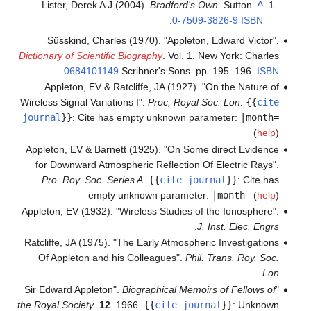
Lister, Derek A J (2004).
Bradford's Own
. Sutton.
^
.
0-7509-3826-9
ISBN
Süsskind, Charles (1970). "Appleton, Edward Victor".
Dictionary of Scientific Biography
. Vol. 1. New York: Charles
.
0684101149
Scribner's Sons. pp. 195–196.
ISBN
Appleton, EV & Ratcliffe, JA (1927). "On the Nature of
Wireless Signal Variations I".
Proc, Royal Soc. Lon
.
{{
cite
journal
}}
:
Cite has empty unknown parameter:
|month=
(
help
)
Appleton, EV & Barnett (1925). "On Some direct Evidence
for Downward Atmospheric Reflection Of Electric Rays".
Pro. Roy. Soc. Series A
.
{{
cite journal
}}
:
Cite has
empty unknown parameter:
|month=
(
help
)
Appleton, EV (1932). "Wireless Studies of the Ionosphere".
.
J. Inst. Elec. Engrs
Ratcliffe, JA (1975). "The Early Atmospheric Investigations
Of Appleton and his Colleagues".
Phil. Trans. Roy. Soc.
.
Lon
Biographical Memoirs of Fellows of
"Sir Edward Appleton".
the Royal Society
.
12
. 1966.
{{
cite journal
}}
:
Unknown