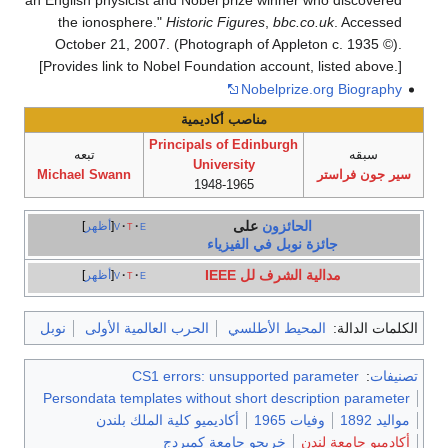
the ionosphere."
Historic Figures
,
bbc.co.uk
. Accessed
October 21, 2007. (Photograph of Appleton c. 1935 ©).
[Provides link to Nobel Foundation account, listed above.]
Nobelprize.org Biography
مناصب أكاديمية
Principals of Edinburgh
سبقه
تبعه
University
سير جون فراستر
Michael Swann
1948-1965
الحائزون
على
e
t
v
أظهر
جائزة نوبل في الفيزياء
مدالية الشرف لل IEEE
e
t
v
أظهر
الكلمات الدالة:
المحيط الأطلسي
الحرب العالمية الأولى
نوبل
تصنيفات
:
CS1 errors: unsupported parameter
Persondata templates without short description parameter
مواليد 1892
وفيات 1965
أكاديميو كلية الملك بلندن
أكادميو جامعة لندن
خريجو جامعة كمبردج