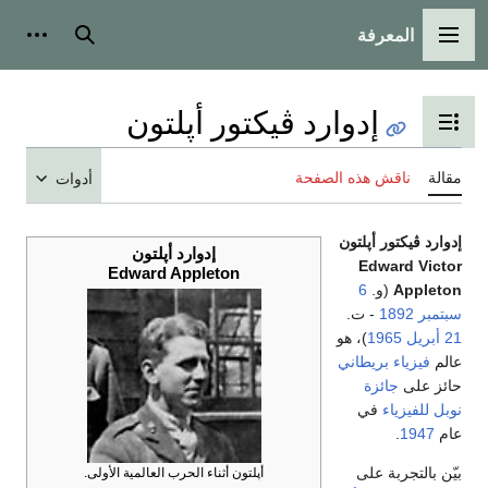
المعرفة
القائمة الرئيسية
بحث
أدوات
إدوارد ڤيكتور أپلتون
تبديل عرض جدول المحتويات
مقالة
ناقش هذه الصفحة
أدوات
إدوارد ڤيكتور أپلتون
إدوارد أپلتون
Edward Victor
Edward Appleton
Appleton
(و.
6
سبتمبر
1892
- ت.
21 أبريل
1965
)، هو
عالم
فيزياء
بريطاني
حائز على
جائزة
نوبل للفيزياء
في
عام
1947
.
بيّن بالتجربة على
أپلتون أثناء الحرب العالمية الأولى.