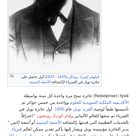
ڤيلهلم كونراد رونتگن
(
1845
-
1923
) أول حاصل على
جائزة نوبل في الفيزياء لإكتشافه
الأشعة السينية
Nobelpriset i fysik) جائزة تمنح مرة واحدة كل سنة بواسطة
الأكاديمية الملكية السويدية للعلوم
وواحدة من خمس جوائز تم
تأسيسها طبقاً لوصية
ألفريد نوبل
عام
1895
. أول جائزة نوبل في
الفيزياء تم منحها للعالم الألماني
وليام كونراد رونتجون
"
اعترافاً
بالخدمات العظيمة التى قدمها بإكتشافه
الأشعة السينية
أو أشعة إكس
"
يدير الجائزة مؤسسة نوبل ويشار إليها بأكبر تقدير ممكن لعالم
فيزياء
الحصول عليه ويتم تقديم الجائزة في احتفالية كبيرة
بستوكهولم
يوم
10