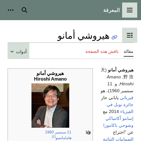
المعرفة
القائمة الرئيسية
بحث
أدوات
هيروشي أمانو
تبديل عرض جدول المحتويات
مقالة
ناقش هذه الصفحة
أدوات
هيروشي أمانو
(
天
هيروشي أمانو
Amano
,
野 浩
Hiroshi Amano
Hiroshi
, و. 11
سبتمبر 1960)
، هو
فيزيائي
ياباني حاز
جائزة نوبل في
الفيزياء
2014 مع
إسامو أكاساكي
وشوجي ناكامورا
عن "اختراع
وُلِدَ
11 سبتمبر
1960
[1]
هاماماتسو
الصمامات الثنائية