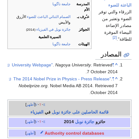
المدرسة
جامعة ناگويا
الباعثة للضوء
الأم
الزرقاء والتي توفر
عـُرِف بـ
الصمام الثنائي الباعث للضوء
الأزرق
الضوء وتعتبر من
والأبيض
مصادر الإضاءة
الجوائز
جائزة نوبل في الفيزياء
(2014)
البيضاء الموفرة
السيرة العلمية
[2]
للطاقة".
الهيئات
جامعة ناگويا
المصادر
.
Nagoya University
. Retrieved
"University Webpage"
^
.
7 October
2014
.
"The 2014 Nobel Prize in Physics - Press Release"
^
Nobelprize.org
. Nobel Media AB 2014
. Retrieved
7
.
October
2014
e
t
v
أظهر
قائمة الحاصلين على جائزة نوبل
في
الفيزياء
حائزو
جائزة نوبل
2014
e
t
v
أظهر
Authority control databases
أظهر