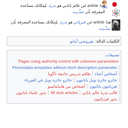
هذا article عن عالم ياباني هو
بذرة
. بإمكانك مساعدة
المعرفة بأن
تنمـِّـيـه
.
هذا article عن
فيزيائي
هو
بذرة
. بإمكانك مساعدة المعرفة بأن
تنمـِّـيـه
.
الكلمات الدالة:
هيروشي أمانو
تصنيفات
:
Pages using authority control with unknown parameters
Persondata templates without short description parameter
أشخاص أحياء
طاقم تدريس جامعة ناگويا
حائزو جائزة نوبل يابانيون
حائزو جائزة نوبل في الفيزياء
فيزيائيون يابانيون
أشخاص من هاماماتسو
قالب:بذرة عالم ياباني
All stub articles
بذور علماء يابانيون
بذور فيزيائيون