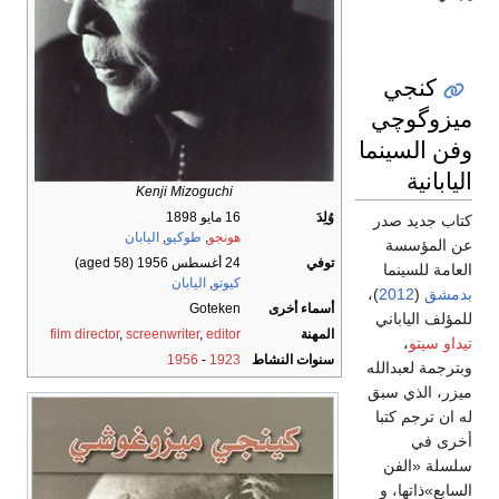
كنجي
ميزوگوچي
وفن السينما
اليابانية
Kenji Mizoguchi
وُلِدَ
16 مايو 1898
كتاب جديد صدر
هونجو
,
طوكيو
,
اليابان
عن المؤسسة
توفي
24 أغسطس 1956
(aged 58)
العامة للسينما
كيوتو
,
اليابان
بدمشق
(
2012
)،
أسماء أخرى
Goteken
للمؤلف الياباني
المهنة
editor
,
screenwriter
,
film director
تيداو سيتو
،
سنوات النشاط
1923
-
1956
وبترجمة لعبدالله
ميزر، الذي سبق
له ان ترجم كتبا
أخرى في
سلسلة «الفن
السابع»ذاتها، و