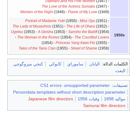
Utamaro and His Five Women
(1947)
The Love of the Actress Sumako
(1947)
Women of the Night
(1948)
Flame of My Love
(1949)
Portrait of Madame Yuki
(1950)
Miss Oyu
(1951)
The Lady of Musashino
(1951)
The Life of Oharu
(1952)
Ugetsu
(1953)
A Geisha
(1953)
Sansho the Bailiff
(1954)
1950s
The Woman in the Rumor
(1954)
The Crucified Lovers
(1954)
Princess Yang Kwei-Fei
(1955)
Tales of the Taira Clan
(1955)
Street of Shame
(1956)
الكلمات الدالة:
اليابان
ساموراي
كابوكي
كنجي ميزوگوچي
البعث
تصنيفات
:
CS1 errors: unsupported parameter
Persondata templates without short description parameter
مواليد 1898
وفيات 1956
Japanese film directors
Samurai film directors