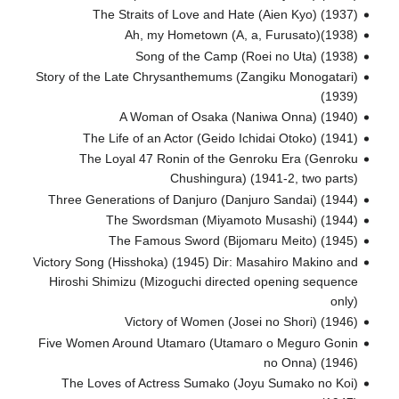
The Straits of Love and Hate (Aien Kyo) (1937)
Ah, my Hometown (A, a, Furusato)(1938)
Song of the Camp (Roei no Uta) (1938)
Story of the Late Chrysanthemums (Zangiku Monogatari)
(1939)
A Woman of Osaka (Naniwa Onna) (1940)
The Life of an Actor (Geido Ichidai Otoko) (1941)
The Loyal 47 Ronin of the Genroku Era (Genroku
Chushingura) (1941-2, two parts)
Three Generations of Danjuro (Danjuro Sandai) (1944)
The Swordsman (Miyamoto Musashi) (1944)
The Famous Sword (Bijomaru Meito) (1945)
Victory Song (Hisshoka) (1945) Dir: Masahiro Makino and
Hiroshi Shimizu (Mizoguchi directed opening sequence
only)
Victory of Women (Josei no Shori) (1946)
Five Women Around Utamaro (Utamaro o Meguro Gonin
no Onna) (1946)
The Loves of Actress Sumako (Joyu Sumako no Koi)