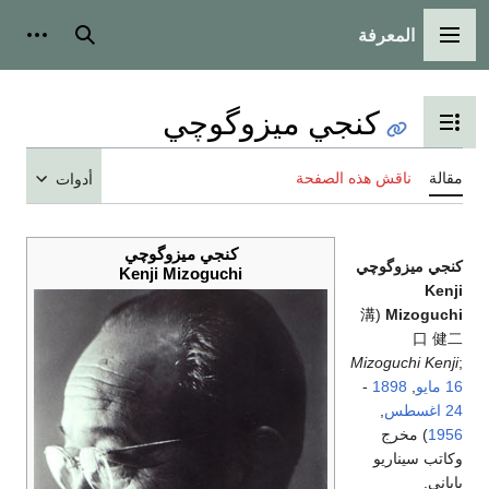
المعرفة
القائمة الرئيسية
بحث
أدوات
كنجي ميزوگوچي
تبديل عرض جدول المحتويات
مقالة
ناقش هذه الصفحة
أدوات
كنجي ميزوگوچي
كنجي ميزوگوچي
Kenji Mizoguchi
Kenji
(溝
Mizoguchi
口 健二
Mizoguchi Kenji
;
16 مايو
,
1898
-
24 اغسطس
,
1956
) مخرج
وكاتب سيناريو
ياباني.