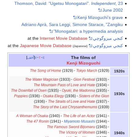
Thomson, David: "Ugetsu Monogatari".
Independent
, 23
June 2002
Kenji Mizoguchi's grave
Adriano Aprà, Sara Leggi, Simone Starace, "Zangiku
Monogatari: a hypermedia analysis"
كنجي ميزوگوچي
at the
Internet Movie Database
كنجي ميزوگوچي
at the
Japanese Movie Database
(Japanese)
The films of
e
t
v
أخف
Kenji Mizoguchi
The Song of Home
(1929)
Tokyo March
(1929)
1920s
The Water Magician
(1933)
Gion Festival
(1933)
The Mountain Pass of Love and Hate
(1934)
The Downfall of Osen
(1935)
Oyuki, the Madonna
(1935)
1930s
Poppies
(1936)
Osaka Elegy
(1936)
Sisters of the Gion
(1936)
The Straits of Love and Hate
(1937)
The Story of the Last Chrysanthemums
(1939)
A Woman of Osaka
(1940)
The Life of an Actor
(1941)
The 47 Ronin
(1941)
Miyamoto Musashi
(1944)
The Famous Sword Bijomaru
(1945)
The Victory of Women
(1946)
1940s