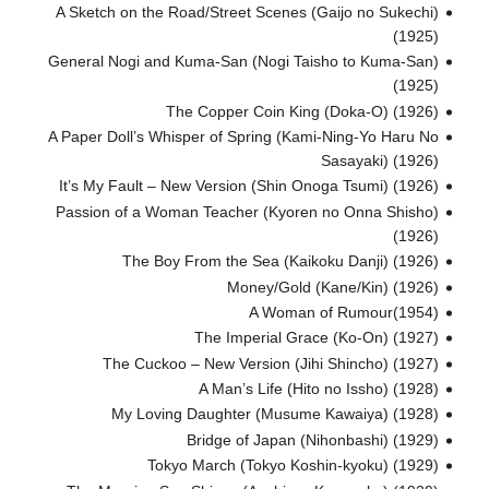
A Sketch on the Road/Street Scenes (Gaijo no Sukechi)
(1925)
General Nogi and Kuma-San (Nogi Taisho to Kuma-San)
(1925)
The Copper Coin King (Doka-O) (1926)
A Paper Doll’s Whisper of Spring (Kami-Ning-Yo Haru No
Sasayaki) (1926)
It’s My Fault – New Version (Shin Onoga Tsumi) (1926)
Passion of a Woman Teacher (Kyoren no Onna Shisho)
(1926)
The Boy From the Sea (Kaikoku Danji) (1926)
Money/Gold (Kane/Kin) (1926)
A Woman of Rumour(1954)
The Imperial Grace (Ko-On) (1927)
The Cuckoo – New Version (Jihi Shincho) (1927)
A Man’s Life (Hito no Issho) (1928)
My Loving Daughter (Musume Kawaiya) (1928)
Bridge of Japan (Nihonbashi) (1929)
Tokyo March (Tokyo Koshin-kyoku) (1929)