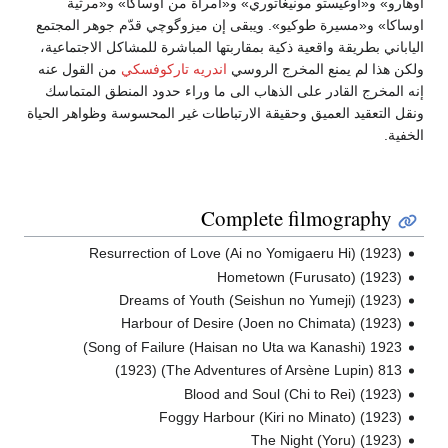
اوهارو» و«اوغيستو مونيغاتوري» و«امراة من اوساكا» و«مرثية
اوساكا» و«مسيرة طوكيو». ويبقى إن ميزوگوچي قدّم جوهر المجتمع
الياباني بطريقة واقعية ذكية بمقاربتها المباشرة للمشاكل الاجتماعية،
ولكن هذا لم يمنع المخرج الروسي
اندريه تاركوفسكي
من القول عنه
إنه المخرج القادر على الذهاب الى ما وراء حدود المنطق المتماسك
ونقل التعقيد العميق وحقيقة الارتباطات غير المحسوسة وظواهر الحياة
الخفية.
Complete filmography
Resurrection of Love (Ai no Yomigaeru Hi) (1923)
Hometown (Furusato) (1923)
Dreams of Youth (Seishun no Yumeji) (1923)
Harbour of Desire (Joen no Chimata) (1923)
Song of Failure (Haisan no Uta wa Kanashi) 1923)
813 (The Adventures of Arsène Lupin) (1923)
Blood and Soul (Chi to Rei) (1923)
Foggy Harbour (Kiri no Minato) (1923)
The Night (Yoru) (1923)