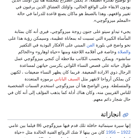
أو توضيح لفكرة الطبقة، اذ يكمن الصراع بمجمله هنا بين اؤلئك الذين
يودون الابقاء على الواقع الحالي، واؤلئك العشاق الذين يرغبون في
تغيير واقعهم، وهذا بالضبط هو ماكان يصنع قاعدة للدراما في حالة
«المعلم ميزوگوچي».
يجيء تيداو سيتو على جنون زوجة ميزوگوچي، فيرى أنه كان بمثابة
المأساة الكبيرة التي تسببت له بمعاناة عظيمة، وسيمكن رؤية هذا على
نحو واضح في بلورة
الفن
المبني على الأفكار البوذية في التكفير
والصلاة
وخاصة في أفلامه اللاحقة ومنها «حياة اوهارو» و«الحاكم
سانشو». ويمكن بحسب الكاتب ملاحظة أن كنجي ميزوگوچي عمل
طوال حياته على قصص النساء اللواتي يكرسن حياتهن لمساعدة
الرجال ذوي الارادة الضعيفة. فربما كان يظهر النساء ضعيفات ، لكنهن
كن يملكن أرواحا لاتقهر مثل
السيف الياباني
برموزه المتعددة
والمتسلطة. ومن الواضح هنا أن ميزوگوچي استخدم السمات الشخصية
للناس القريبين منه، وكان هناك أدلة كما يذهب المؤلف إلى أنه كان في
حال شجار دائم معهم.
انجازاتة
إنها سيرة سينمائية حافلة تلك قدم فيها ميزوگوچي 86 فيلما بين عامي
1922
–
1956
كان من بينها لا شك الروائع الفنية الخالدة مثل «حياة