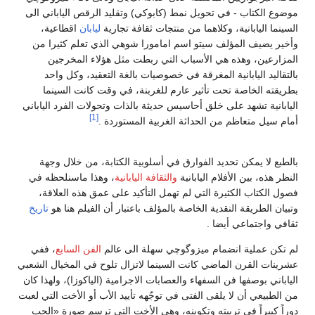
موضوع الكتاب - في تحويل نمط (كابوكي) وتقليد الرقص الياباني الى
السينما اليابانية، وكلاهما من منتجات ثقافة تجارية
ليابان
اقطاعية،
وأخير يضيف المؤلف سيتو اسم امامورا شوهي الذي تعلم كثيرا من
المزارعين، وهذه هي الأسباب التي ربطت مثل هؤلاء المخرجين
بالتقاليد اليابانية المغرقة في خصوصيات بالغة التعقيد، وكل واحد
بطريقته الخاصة تحت تأثير عارم للغربنة، في وقت كانت السينما
اليابانية تشهد على خلق أحاسيس حديثة بالذات وتحولات الفرد الياباني
[1]
أمام سيل متعاظم من الحداثة الغربية المستوردة .
بالطبع لا يمكن تحديد الفوارق في أسلوبية الكتابة، من خلال وجهة
النظر هذه، بين الأفلام اليابانية
والثقافة اليابانية
، وهذا ماسنلحظه في
فصول الكتاب الكثيرة التي لم تهمل التأكيد على عمق هذه العلاقة،
وتبيان الطريقة النقدية الخاصة بالمؤلف باعتبار أن الفيلم هنا هو
تاريخ
ثقافي واجتماعي أيضا .
لم تكن عملية انضمام ميزوگوچي سهلة الى عالم
الفن السابع
، ففي
عشرينات القرن الماضي كانت السينما لاتزال تلوح في المخيال الشعبي
الياباني بوصفها فن السفهاء والعصابات الاجرامية (الياكوزا)، ولهذا كان
من الطبيعي أن لا يلقى الفتى في توجّهه تأييد الأب أو الأخت التي لعبت
دوراً كبيراً في تربيته وتكوينه، وهي الأخت التي ترسم صورة «الحب