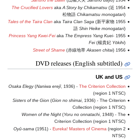
Sansho the Bailiff
(山椒大夫
Sanshō dayū
)
1954
The Crucified Lovers
aka
A Story by Chikamatsu
(近
1954
松物語
Chikamatsu monogatari
)
Tales of the Taira Clan
aka
Taira Clan Saga
(新平家物
1955
語
Shin Heike monogatari
)
Princess Yang Kwei-Fei
aka
The Empress Yang Kuei-
1955
Fei
(楊貴妃
Yōkihi
)
Street of Shame
(赤線地帯
Akasen chitai
)
1956
DVD releases (English subtitled)
UK and US
Osaka Elegy
(
Naniwa erejî
, 1936) -
The Criterion Collection
(region 1 NTSC)
Sisters of the Gion
(
Gion no shimai
, 1936) - The Criterion
Collection (region 1 NTSC)
Women of the Night
(
Yoru no onnatachi
, 1948) - The
Criterion Collection (region 1 NTSC)
Oyû-sama
(1951) -
Eureka! Masters of Cinema
(region 2
NTSC)