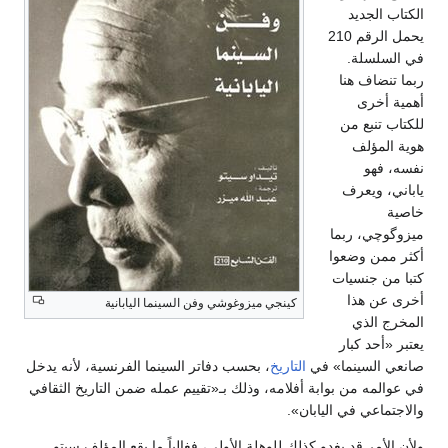
الكتاب الجديد
يحمل الرقم 210
في السلسلة.
ربما تنضاف هنا
أهمية أخرى
للكتاب تنبع من
هوية المؤلف
نفسه، فهو
ياباني، ويعرف
خاصية
ميزوگوچي، ربما
أكثر ممن وضعوا
كتبا من جنسيات
أخرى عن هذا
كينجي ميزوغوشي وفن السينما اليابانية
المخرج الذي
يعتبر «أحد كبار
صانعي السينما» في
التاريخ
، بحسب دفاتر السينما الفرنسية، لأنه يدخل
في عوالمه من بوابة أفلامه، وذلك بـ«تقييم عمله ضمن التاريخ الثقافي
والاجتماعي في اليابان».
ولأن الأمر قد يغدو كذلك للوهلة الأولى، فغالباً ما يقع المؤلف سيتو