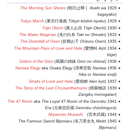
The Morning Sun Shines
(朝日は輝く
Asahi wa
1929
kagayaku
)
Tokyo March
(東京行進曲
Tōkyō kōshin-kyoku
)
1929
Tojin Okichi
(唐人お吉
Tōjin Okichi
)
1930
The Water Magician
(滝の白糸
Taki no Shiraito
)
1933
The Downfall of Osen
(折鶴お千
Orizuru Osen
)
1935
The Mountain Pass of Love and Hate
(愛憎峠
Aizō
1934
tōge
)
Sisters of the Gion
(祇園の姉妹
Gion no shimai
)
1936
Naniwa Elegy
aka
Osaka Elegy
(浪華悲歌
Naniwa
1936
hika
or
Naniwa erejī
)
Straits of Love and Hate
(愛怨峡
Aien kyō
)
1937
The Story of the Last Chrysanthemums
(残菊物語
1939
Zangiku monogatari
)
The 47 Ronin
aka
The Loyal 47 Ronin of the Genroku
1941
Era
(元禄忠臣蔵
Genroku chūshingura
)
Miyamoto Musashi
(宮本武蔵)
1944
The Famous Sword Bijomaru
(名刀美女丸
Meitō
1945
Bijomaru
)