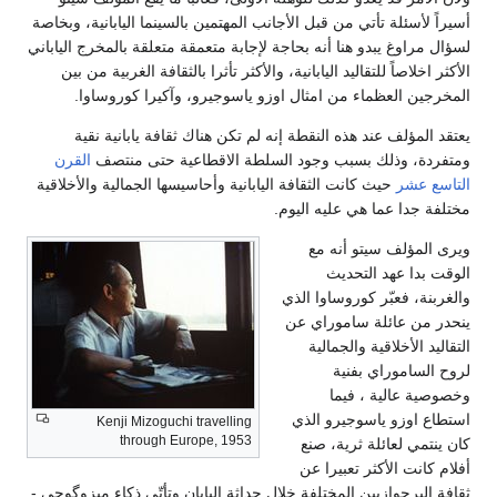
أسيراً لأسئلة تأتي من قبل الأجانب المهتمين بالسينما اليابانية، وبخاصة
لسؤال مراوغ يبدو هنا أنه بحاجة لإجابة متعمقة متعلقة بالمخرج الياباني
الأكثر اخلاصاً للتقاليد اليابانية، والأكثر تأثرا بالثقافة الغربية من بين
المخرجين العظماء من امثال اوزو ياسوجيرو، وآكيرا كوروساوا.
يعتقد المؤلف عند هذه النقطة إنه لم تكن هناك ثقافة يابانية نقية
ومتفردة، وذلك بسبب وجود السلطة الاقطاعية حتى منتصف
القرن
التاسع عشر
حيث كانت الثقافة اليابانية وأحاسيسها الجمالية والأخلاقية
مختلفة جدا عما هي عليه اليوم.
ويرى المؤلف سيتو أنه مع
الوقت بدا عهد التحديث
والغربنة، فعبّر كوروساوا الذي
ينحدر من عائلة ساموراي عن
التقاليد الأخلاقية والجمالية
لروح الساموراي بفنية
وخصوصية عالية ، فيما
استطاع اوزو ياسوجيرو الذي
Kenji Mizoguchi travelling
through Europe, 1953
كان ينتمي لعائلة ثرية، صنع
أفلام كانت الأكثر تعبيرا عن
ثقافة البرجوازيين المختلفة خلال حداثة اليابان وتأتّى ذكاء ميزوگوچي -