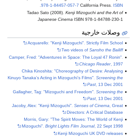
.
978-1-84457-057-7
California Press.
ISBN
Tadao Sato (2008).
Kenji Mizoguchi and the Art of
Japanese Cinema
ISBN 978-1-84788-230-1
وصلات خارجية
Acquarello: "Kenji Mizoguchi". Strictly Film School
Two videos of
Sansho the Bailiff
Camper, Fred: "Adventures in Space: The Loyal 47 Ronin".
Chicago Reader
, 1997
Chika Kinoshita: "Choreography of Desire: Analysing
Kinuyo Tanaka’s Acting in Mizoguchi’s Films".
Screening the
Past
, 13 Dec 2001
Gallagher, Tag: "Mizoguchi and Freedom".
Screening the
Past
, 13 Dec 2001
Jacoby, Alex: "Kenji Mizoguchi".
Senses of Cinema
, Great
Directors: A Critical Database
Morris, Gary: "The Spirit Moves: The World of Kenji
Mizoguchi".
Bright Lights Film Journal
, 22 Sept 1998
Kenji Mizoguchi UK DVD releases