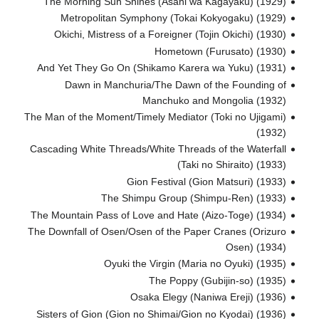
The Morning Sun Shines (Asahi wa Kagayaku) (1929)
Metropolitan Symphony (Tokai Kokyogaku) (1929)
Okichi, Mistress of a Foreigner (Tojin Okichi) (1930)
Hometown (Furusato) (1930)
And Yet They Go On (Shikamo Karera wa Yuku) (1931)
Dawn in Manchuria/The Dawn of the Founding of
Manchuko and Mongolia (1932)
The Man of the Moment/Timely Mediator (Toki no Ujigami)
(1932)
Cascading White Threads/White Threads of the Waterfall
(Taki no Shiraito) (1933)
Gion Festival (Gion Matsuri) (1933)
The Shimpu Group (Shimpu-Ren) (1933)
The Mountain Pass of Love and Hate (Aizo-Toge) (1934)
The Downfall of Osen/Osen of the Paper Cranes (Orizuro
Osen) (1934)
Oyuki the Virgin (Maria no Oyuki) (1935)
The Poppy (Gubijin-so) (1935)
Osaka Elegy (Naniwa Ereji) (1936)
Sisters of Gion (Gion no Shimai/Gion no Kyodai) (1936)