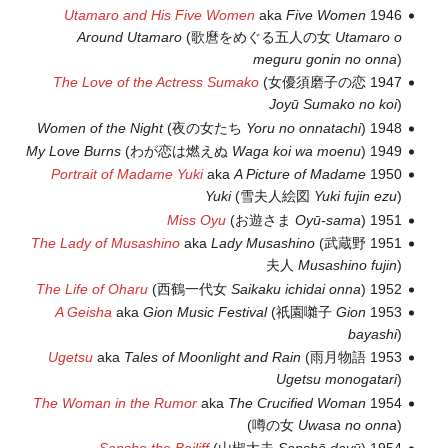
Utamaro and His Five Women
aka
Five Women
1946
Around Utamaro
(歌麿をめぐる五人の女
Utamaro o
meguru gonin no onna
)
The Love of the Actress Sumako
(女優須磨子の恋
1947
Joyū Sumako no koi
)
Women of the Night
(夜の女たち
Yoru no onnatachi
)
1948
My Love Burns
(わが恋は燃えぬ
Waga koi wa moenu
)
1949
Portrait of Madame Yuki
aka
A Picture of Madame
1950
Yuki
(雪夫人絵図
Yuki fujin ezu
)
Miss Oyu
(お遊さま
Oyū-sama
)
1951
The Lady of Musashino
aka
Lady Musashino
(武蔵野
1951
夫人
Musashino fujin
)
The Life of Oharu
(西鶴一代女
Saikaku ichidai onna
)
1952
A Geisha
aka
Gion Music Festival
(祇園囃子
Gion
1953
bayashi
)
Ugetsu
aka
Tales of Moonlight and Rain
(雨月物語
1953
Ugetsu monogatari
)
The Woman in the Rumor
aka
The Crucified Woman
1954
(噂の女
Uwasa no onna
)