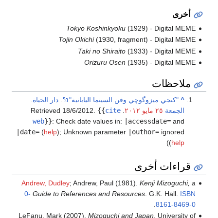
أخرى
Tokyo Koshinkyoku
(1929) - Digital MEME
Tojin Okichi
(1930, fragment) - Digital MEME
Taki no Shiraito
(1933) - Digital MEME
Orizuru Osen
(1935) - Digital MEME
ملاحظات
^
"كنجي ميزوگوچي وفن السينما اليابانية"
.
دار الحياة
.
الجمعة
٢٥ مايو
٢٠١٢
. Retrieved 18/6/2012
cite
{{
.
web
}}
:
Check date values in:
|accessdate=
and
|date=
(
help
)
;
Unknown parameter
|outhor=
ignored
)
(
help
قراءات أخرى
Andrew, Dudley
; Andrew, Paul (1981).
Kenji Mizoguchi, a
0-
Guide to References and Resources
. G.K. Hall.
ISBN
.
8161-8469-0
LeFanu, Mark (2007).
Mizoguchi and Japan
. University of