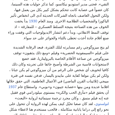
النقي». فحتى مدير استوديو نيكاتسو، كما تذكر حوليات هذه السينما،
كان عضواً في عصابة كانت تتحكم بشكل كبير بكل من يعمل فيها،
ولكن التحول العاصف باتجاه الشركات الحديثة أدى الى انخفاض تأثير
الياكوزا والشخصيات الظلامية الاخرى. ومنذ العام
1930
بدأ يخفت
الخوف من هذه الصناعة بنتيجة التسلط العسكري – للمفارقة – اذ
توقف النمط الانفلاتي، وبدأ دعم انتشار الايديولوجيات التي وقفت وراء
صنع أفلام جادة أخذت تحظى بالثناء والجوائز على حد سواء.
لم ينج ميزوگوچي رغم مسايرته لتلك الفترة، فبعد الرقابة الشديدة
على فيلم «السيمفونية الحضرية» وفيلم «ومع ذلك يذهبون» توقف
ميزوگوچي عن صناعة الأفلام الخاصة بالبروليتاريا، فقد خضع
لاستجوابات قاسية من الشرطة وأصبح خائفا على تجربته وكان ذلك
كافيا لتخويف أي شخص على الرغم من أن ميزوگوچي لم يكن جبانا ،
ولكن لم يكن مولعا كفاية على مايبدو باليسار، فدفن نفسه في فترة
مييجي (ثلاثينات القرن الماضي) في الأعمال العاطفية، التي حقق خلالها
افلاما عديدة ومن بينها «عصابة جيبون» و«بوبي». واستطاع عام
1937
أن يحقق فيلم «مأزق الحب والكره» بمستوى ميلودرامي قوي فقيل
عنه إنه فيلم منمق ، وكان مجرد ترجمة سينمائية لرواية «البعث»
لتولستوي
، لقد كان صعبا تخيّل كيف يمكن لهذه الرواية أن تتحول على
نحو رائع إلى دراما يابانية متكاملة ، فالحب مستخدم هنا لاعطاء شكل