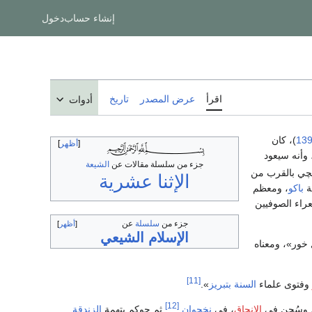
إنشاء حساب
دخول
اقرأ
عرض المصدر
تاريخ
أدوات
13
)، كان
أظهر
وأنه سيعود
جزء من سلسلة مقالات عن
الشيعة
قچي بالقرب من
الإثنا عشرية
ة
باكو
، ومعظم
عراء الصوفيين
جزء من
سلسلة
عن
أظهر
الإسلام الشيعي
خور»، ومعناه
[11]
وفتوى علماء
السنة
بتبريز
».
[12]
الإنجاق
، في
نخچوان
.
ثم حوكم بتهمة
الزندقة