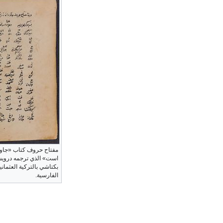
مفتاح حروف کتاب «جاويد
است» الذي ترجمه درو
بكتاشي بالتركية العثماني
الفارسية.