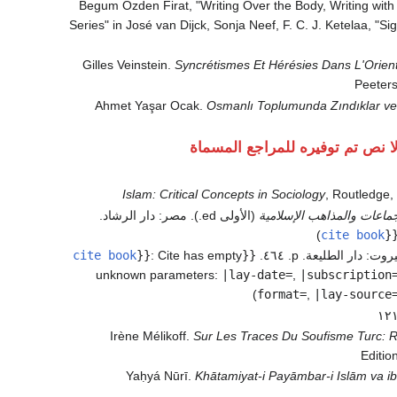
Begum Ozden Firat, "Writing Over the Body, Writing with
Series" in José van Dijck, Sonja Neef, F. C. J. Ketelaa, "S
Gilles Veinstein.
Syncrétismes Et Hérésies Dans L'Orient
Peeters
Ahmet Yaşar Ocak.
Osmanlı Toplumunda Zındıklar ve
ا نص تم توفيره للمراجع المسماة
Islam: Critical Concepts in Sociology
, Routledge,
ماعات والمذاهب الإسلامية
(الأولى ed.). مصر: دار الرشاد.
)
cite book
}
cite book
}}
:
Cite has empty
{{
unknown parameters:
|lay-date=
,
|subscription
)
format=
,
|lay-source
Irène Mélikoff.
Sur Les Traces Du Soufisme Turc: R
Editio
Yaḥyá Nūrī.
Khātamiyat-i Payāmbar-i Islām va ibṭāl