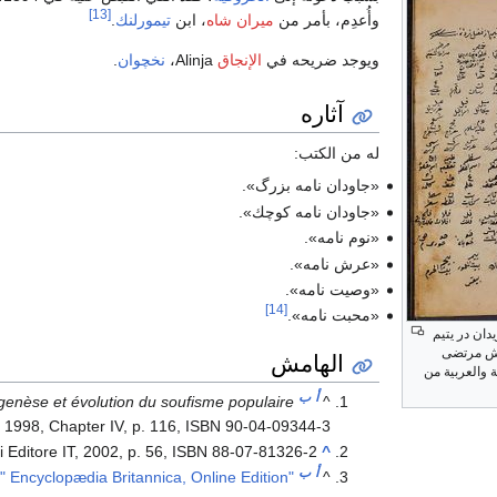
[13]
وأُعدِم، بأمر من
ميران شاه
، ابن
تيمورلنك
.
ويوجد ضريحه في
الإنجاق
Alinja،
نخچوان
.
آثاره
له من الكتب:
«جاودان نامه بزرگ».
«جاودان نامه كوچك».
«نوم نامه».
«عرش نامه».
«وصيت نامه».
[14]
«محبت نامه».
ان در يتيم
يش مرتضى
الهامش
ة والعربية من
أ
ب
 genèse et évolution du soufisme populaire
^
, 1998, Chapter IV, p. 116, ISBN 90-04-09344-3
lli Editore IT, 2002, p. 56, ISBN 88-07-81326-2
^
أ
ب
"Nesimi, Seyid Imadeddin." Encyclopædia Britannica, Online Edition
^