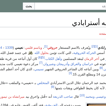
بحث
 أسترابادي
صفحة
[1]
[2]
[1]
ابادي
ويُعرف بالاسم المستعار
حروفي
،
وباسم قلمي
:
نعيمي
(
1339
-
94
د أسس
الحركة الحروفية
، التي كانت تؤمن
بحلول
الله
في جسد فضل الله، 
[6]
[5]
في
آخر الزمان
لينقذ المسلمين
وأهل الكتاب
.
كان أول أتباعه من قرية ط
[7]
دعوته في
خراسان
والعراق
وأذربيجان
وشيروان
.
مركز دعوة نعيمي كانت مدين
[8]
ن
.
وبين أتباعه كان الشاعر الحروفي الشهير
نسيمي
، الذي كان أحد أعظم الش
[3]
لقرن 15.
حمد عبد الرحمان جلال الدين الاسترآبادي
المتخلص
بـ «نعيمي» والملقب «حلال 
[9]
أنه كان يخيط الطواقي ويقتات بثمنها.
[10]
وعيسى
ومحمد
.
قال
صاحب الذريعة
أنه «قُتل واحرق بيد
ميرانشاه بن تيمور
بسبب دعوته إلى
الحروفية
، فقد ألقي القبض عليه في 1394، وسُجن في