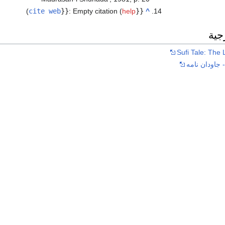
)
cite web
}}
:
Empty citation (
help
{{
^
جية
Sufi Tale: The 