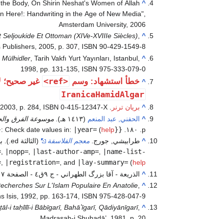
 the Body, On Shirin Neshat's Women of Allah
^
ign Here!: Handwriting in the Age of New Media",
Amsterdam University, 2006
 Seljoukide Et Ottoman (XIVe-XVIIIe Siècles)
,
^
 Publishers, 2005, p. 307, ISBN 90-429-1549-8
 Mülhidler
, Tarih Vakfı Yurt Yayınları, Istanbul,
^
1998, pp. 131-135, ISBN 975-333-079-0
<ref>
خطأ استشهاد: وسم
غير صحيح؛ ل
^
IranicaHamidAlgar
^
بريان ترنر
.
 2003, p. 284, ISBN 0-415-12347-X
^
الحفني, عبد المنعم
(١٤١٣ هـ).
موسوعة الفرق والج
}
:
Check date values in:
|year=
(
help
{{
p. ١٨٠.
^
طرابيشي, جورج.
معجم الفلاسفة
(الثالثة ed.). بيروت: دار الطليعة. p. ٤٦٤.
=
,
|nopp=
,
|last-author-amp=
,
|name-list-
=
,
|registration=
, and
|lay-summary=
(
help
^
الذريعة - آقا بزرگ الطهراني - ج ٩ق٤ - الصفحة ١٢١٧
echerches Sur L'Islam Populaire En Anatolie
,
^
ns Isis, 1992, pp. 163-174, ISBN 975-428-047-9
-i taḥlīlī-i Bābīgarī, Bahāʼīgarī, Qādiyānīgarī
,
^
Madrasah-i Shuhadāʼ, 1981, p. 20