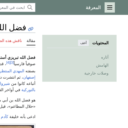
المعرفة
القائمة الرئيسية
فضل الله
مقالة
ناقش هذه ال
المحتويات
أخف
آثاره
فضل الله تبريزي أستر
[4]
[3]
صوفياً فارسياً
، ق
الهامش
بصفته
المهدي المنتظر
وصلات خارجية
إصفهان
، ثم انتشرت 
أتباعه كانوا من
شيروا
بالتوركية
في أواخر القرن 14 ومطلع ا
هو فضل الله بن أبي م
«حلال المطاعم»، قيل ل
ادعى بأنه خليفة
كآدم