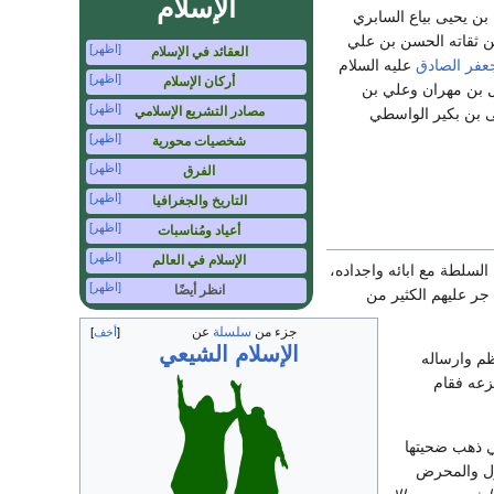
الإسلام
ن يحيى بياع السابري
ن ثقاته الحسن بن علي
[اظهر]
العقائد في الإسلام
عفر الصادق
عليه السلام
[اظهر]
أركان الإسلام
ل بن مهران وعلي بن
[اظهر]
مصادر التشريع الإسلامي
 بن بكير الواسطي
[اظهر]
شخصيات محورية
[اظهر]
الفرق
[اظهر]
التاريخ والجغرافيا
[اظهر]
أعياد ومُناسبات
[اظهر]
الإسلام في العالم
السلطة مع ابائه واجداده،
[اظهر]
انظر أيضًا
جر عليهم الكثير من
جزء من
سلسلة
عن
أخف
الإسلام الشيعي
م وارساله
زعه فقام
 ذهب ضحيتها
ؤول والمحرض