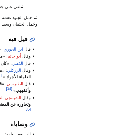
مُلقى على جسـ
ثم حمل الجنود نعشه 
وحُمل الجثمان وسط ال
قيل فيه
قال
ابن الجوزي
: «
وقال
أبو حاتم
: «
مو
قال
الذهبي
: «
كان 
وقال
الزركلي
: «
مو
[33]
العلماء الأجواد.
»
قال
الطبرسي
: «
ق
[34]
وأفقههم.
»
وقال
الشبلنجي ال
وتجاوزه عن المعتد
[35]
وصاياه
إلى بعض ولده: