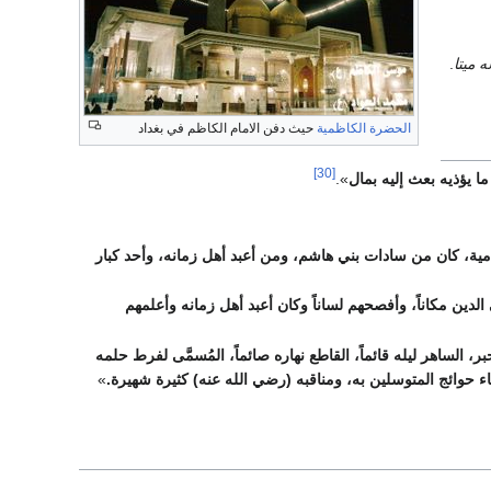
 ميتا
.
الحضرة الكاظمية
حيث دفن الامام الكاظم في بغداد
[30]
ا يؤذيه بعث إليه بمال
».
امية، كان من سادات بني هاشم، ومن أعبد أهل زمانه، وأحد كبار
لدين مكاناً، وأفصحهم لساناً وكان أعبد أهل زمانه وأعلمهم
ر، الساهر ليله قائماً، القاطع نهاره صائماً، المُسمَّى لفرط حلمه
ء حوائج المتوسلين به، ومناقبه (رضي الله عنه) كثيرة شهيرة.
»