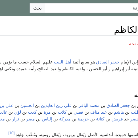
بحث
لكاظم
صفحة
بن الإمام
جعفر الصادق
هو سابع أئمة
أهل البيت
عليهم السلام حسب ما يؤمن ب
نيته أبو إبراهيم و أبو الحسن ، ولقبه الكاظم والعبد الصالح،وأمه حميدة وتكنى لؤل
ه
 بن
جعفر الصادق
بن
محمد الباقر
بن
علي زين العابدين
بن
الحسين
بن
علي بن 
طلب
بن
هاشم
بن
عبد مناف
بن
قصي
بن
كلاب
بن
مرة
بن
كعب
بن
لؤي
بن
غالب
نضر
جد
قريش
بن
كنانة
بن
خزيمة
بن
مدركة
بن
إلياس
بن
مضر
بن
نزار
بن
معد
[10]
سمها حميدة، أندلسية الأصل ويُقال بربرية، ويُقال رومية، وتُلقّب لؤلؤة.