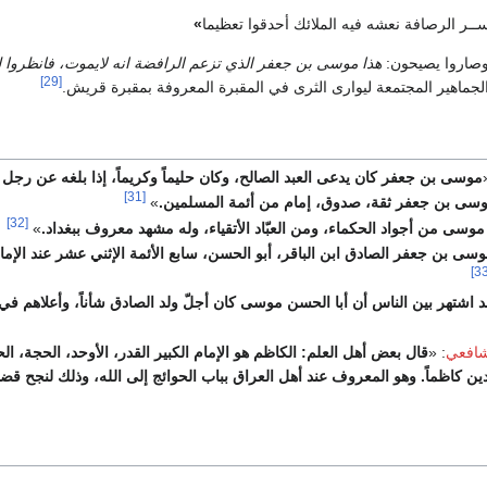
ـر الرصافة نعشه فيه الملائك أحدقوا تعظيما
»
وصاروا يصيحون:
هذا موسى بن جعفر الذي تزعم الرافضة انه لايموت، فانظروا له
[29]
جماهير المجتمعة ليوارى الثرى في المقبرة المعروفة بمقبرة قريش.
موسى بن جعفر كان يدعى العبد الصالح، وكان حليماً وكريماً، إذا بلغه عن رجل م
[31]
سى بن جعفر ثقة، صدوق، إمام من أئمة المسلمين.
»
[32]
موسى من أجواد الحكماء، ومن العبّاد الأتقياء، وله مشهد معروف ببغداد.
»
سى بن جعفر الصادق ابن الباقر، أبو الحسن، سابع الأئمة الإثني عشر عند الإم
د اشتهر بين الناس أن أبا الحسن موسى كان أجلّ ولد الصادق شأناً، وأعلاهم في ا
شافعي
: «
قال بعض أهل العلم: الكاظم هو الإمام الكبير القدر، الأوحد، الحجة، الحب
ين كاظماً. وهو المعروف عند أهل العراق بباب الحوائج إلى الله، وذلك لنجح قضا