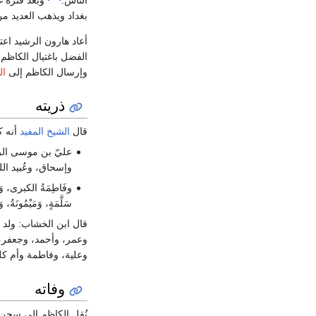
بغداد ويذهب العديد من
أعاد هارون الرشيد اع
الفضل باغتيال الكاظم
وإرسال الكاظم إلى
ال
ذريته
قال
الشيخ المفيد
أنه ك
عليّ بن موسى الرضا
وإسحاق، وعُبيد ال
وفَاطِمَةُ الكبرى، وَفَاطِم
سَلَّمَةٍ، وَمَيْمُونَةُ، وَأَ
قال ابن الخشاب: ولد ل
وعمر، وأحمد، وجعفر، 
وعلية، وفاطمة وأم كل
وفاته
نُقل الكاظم إلى سجن