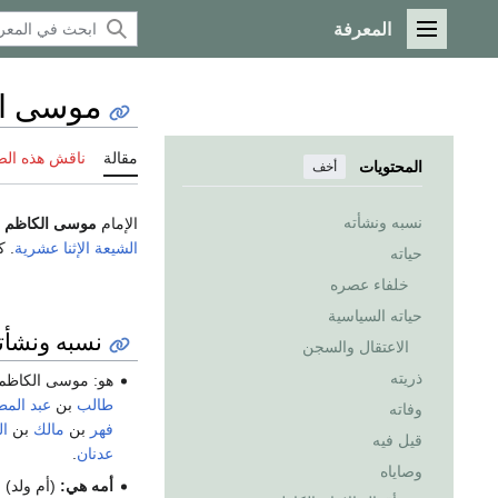
المعرفة
القائمة الرئيسية
موسى ا
مقالة
ناقش هذه ال
المحتويات
أخف
نسبه ونشأته
الإمام
موسى الكاظم
إ
الشيعة
الإثنا عشرية
. ك
حياته
خلفاء عصره
حياته السياسية
نسبه ونشأت
الاعتقال والسجن
ذريته
هو: موسى الكاظم
طالب
بن
عبد الم
وفاته
فهر
بن
مالك
بن
ال
قيل فيه
عدنان
.
وصاياه
أمه هي:
(أم ولد) ا