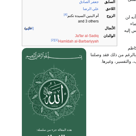
السابق
جعفر الصادق
اللاحق
علي الرضا
[4]
الزوج
أم البنين السيدة تكتم
نه لن
and 3 others
ضاء
الأنجال
قائمة
[اظهر]
س إليه
الوالدان
Ja'far al-Sadiq
[2]
[1]
Hamīdah al-Barbariyyah
كاظم
بالرغم من ذلك فقد وصلتنا
 والتفسير، وغيرها.
هذه المقالة جزء من سلسلة: