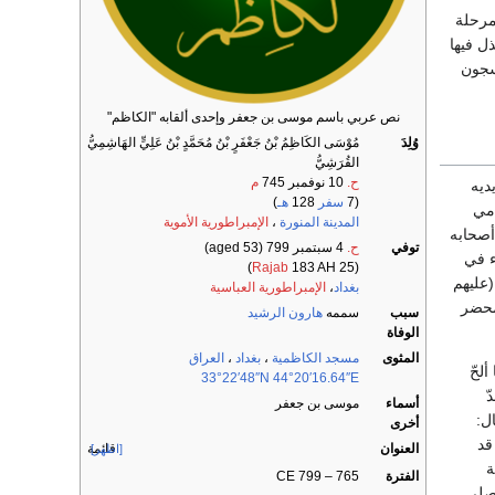
ين، مرحلة
من سنة 148 هجري إلى 183 هجري ، بذل فيها
سجون
نص عربي باسم موسى بن جعفر وإحدى ألقابه "الكاظم"
وُلِدَ
مُوْسَى الكَاظِمُ بْنُ جَعْفَرٍ بْنُ مُحَمَّدٍ بْنُ عَلِيٍّ الهَاشِمِيُّ
القُرَشِيُّ
ح.
10 نوفمبر 745
م
ديه
(7
سفر
128
هـ
)
امي
المدينة المنورة
،
الإمبراطورية الأموية
أصحابه
توفي
ح.
4 سبتمبر 799
(aged 53)
ء في
Rajab
183 AH)
(25
(عليهم
بغداد
،
الإمبراطورية العباسية
محضر
سبب
سممه
هارون الرشيد
الوفاة
المثوى
مسجد الكاظمية
،
بغداد
،
العراق
ألحّ
33°22′48″N
44°20′16.64″E
ّ
أسماء
موسى بن جعفر
ل:
أخرى
قد
العنوان
قائمة
[اظهر]
ة
الفترة
765 – 799 CE
 صلى