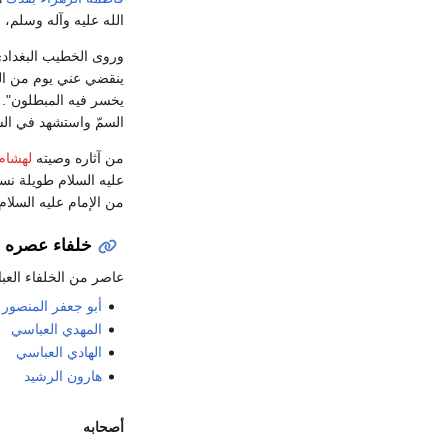
الله عليه وآله وسلم، و
وروى الخطيب البغداد
ينقضي عني يوم من الب
يخسر فيه المبطلون". 
السمّ واستشهد في ال
من آثاره وصيته
لهشام
عليه السلام طويلة نسب
من الإمام عليه السلام
خلفاء عصره
عاصر من الخلفاء العبا
أبو جعفر المنصور
المهدي العباسي
الهادي العباسي
هارون الرشيد
أصحابه