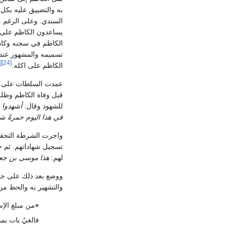
به والتضييق عليه بكل
السندي. وعلى الرغم م
يساعدون الكاظم على ال
تسميمه والمشهور عند
[25]
[24]
الكاظم على اكله.
قبل وفاة الكاظم وطلب 
للشهود وقال:
أشهدوا 
في هذا اليوم حمرةً ش
تسجيل شهاداتهم. ثم 
لهم:
هذا موسى بن جعفر
ووضع بعد ذلك على جسر
والتشهير به والحط من 
«
من مبلغ الإ
فالغيُ بات بم