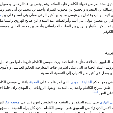
ديق ستة نفر من فقهاء الكاظم عليه السلام وهم يونس بن عبدالرحمن وصفوان ب
عبدالله بن المغيرة والحسن بن محبوب السراد وأحمد بن محمد بن أبي نصر وم
لتيم الرباب وعثمان بن عيسى وداود بن كثير الرقي مولى بني أسد وعلي بن
ج
 بن يقطين مولى بني أسد وأبوالصلت عبد السلام ابن صالح الهروي واسماعي
ثم سكن الأهواز والريان بن الصلت الخراساني وأحمد بن محمد الحلبي وموسى
 الكوفي.
سية
ط العلويين بالخلافة متأزمة دائما فقد ورث موسى الكاظم تاريخا داميا من تعامل 
رؤساء لتلك الجماعة التي تمثل اشرس فئات المعارضة للحكم العباسي والأموي 
ذي وصل في كثير من الاحيان إلى التصفية الجسدية.
 في زمن حكم
الخليفة المهدي
الذي امر عامله على
المدينة
باعتقال موسى الكاظ
 اطلق سراح الكاظم واعيد إلى المدينة. وتقول الروايات ان المهدي راى حلما اف
[11]
لى الفور.
 الهادي
على سدة الحكم، زاد التشنج مع العلويين ليتوج ذلك في
موقعة فخ
التي
ن، الامر الذي زاد من التضييق على موسى الكاظم الذي كان يراه الخليفة المس