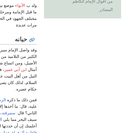
من أقوال الإمام الكاظم
ولد ب
الأبواء
موضع بي
المصادر
مختلف الجهود في الح
مرات عديدة
حياته
وقد واصل الإمام سيرة أ
الكثير من التلاميذ من
الأصيل، ومن اتساع ش
أمثال
ابن أبي عمير
، ف
النيل من أهل البيت عل
السلام، لذلك كان يصرح
حكام عصره.
فمن ذلك ما ذكره
الز
عليه، قال: ما آخذها إل
الثاني؟ قال:
سمرقند
، 
سيف البحر مما يلي
ال
أعلمتك إن أن حددتها ل
فاطمة الزهراء
بفدك
ه