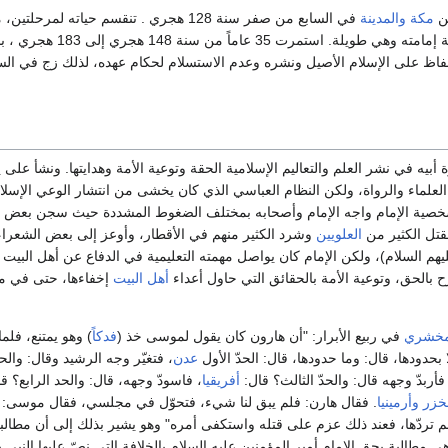
ن
مكة
والمدينة
في السابع من صفر سنة 128 هجري . تنقسم حياته لمرحلت
ما قبل الإمامة ومرحلة إمامته وهي طويلة. استمرت 35 عاماً 
فاظ على الإسلام الأصيل ونشره وعدم الاستسلام لحكام عهده، لذلك زج في ال
بيه في نشر العلم والتعاليم الإسلامية الحقة وتوعية الأمة وهدايتها. ونشأ على ي
 العلماء والرواة، ولكن النظام العباسي الذي كان يخشى من انتشار الوعي الإسل
خصية الإمام واجه الإمام وأصحابه بمختلف الضغوط المشددة حيث سجن بعض 
قتل الكثير من
العلويين
وشرد الكثير منهم في الأقطار، وأوعز إلى بعض الشعرا
يهم السلام)، ولكن الإمام كان يواصل مهمته التعليمية في الدفاع عن أهل البيت 
 بالحق، وتوعية الأمة بالحقائق التي حاول أعداء
أهل البيت
إخفاءها، حتى في 
مخشري
في ربيع الأبرار: "أن هارون كان يقول لموسى خذ (
فدكاً
) وهو يمتنع، فلما 
ا بحدودها، قال: وما حدودها، قال: الحدّ الأول
عدن
، فتغيّر وجه الرشيد وقال: والحد
فأربدّ وجهه قال: والحدّ الثالث؟ قال:
أفريقيا
، فاسودّ وجهه، قال: والحد الرابع؟ قا
خزر
وأرمينيا
. فقال هارن: فلم يبق لنا شيء، فتحوّل في مجلسي، فقال موسى: 
م تردّها، فعند ذلك عزم على قتله واستكفى أمره" وهو يشير بذلك إلى أن مطالب
ي مطالبة بحق الإمام أمير المؤمنين عليه السلام بالخلافة التي نصّ عليها النبي