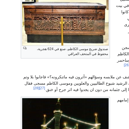
 في بيت
انوا
 جرى
جمع 80 شخصا من السجن
صندوق ضريح موسى الكاظم، صنع في 624 هجرية،
الكاظم
محفوظ في المتحف العراقي
وساحمر
[
 شخصياً فقام السندي بالكشف عن ملابسه وسؤالهم «أترون فيه ماتنكرونه؟» فاجابوا بلا وتم
الرشيد شيوخ الطالبيين والعلويين وموسى الكاظم مسجى فقال
[28]
[27]
 إلى جثمانه من دون ان يجدوا فيه اثر جرح أو خنق.
إمامهم