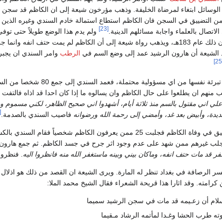
 الوسائل ابتغاء لمرضاة الخليفة. وذهب مؤرخون شيعة إلى ان الكاظم قد سجن
ن التضييق في السجن فان الكاظم استطاع استمالة خادم السندي وغيره الذين ك
[23]
اتصال بالعلماء واجابة مسائلهم الدينية.
ولم يدم هذا الوضع طويلاً حتى توفي
الكاظم في سجنه وكان ذلك عام 183هـ، ويذهب رواة شيعة إلى أن الكاظم لم يمت حتف انفه وانما
 الشيعة أن هارون الرشيد عمد إلى وضع السم في
الرطب
وامر السندي ان يجبر
عمدت السلطات على تبرئة نفسها من اي مسؤولية محتملة، فعمد السندي إلى 
منهم ان يطلعوا على حال الكاظم وان يسالوه ما إذا كان احدا قد اذاه فالتفت 
علي اني مقتول بالسم منذ ثلاثة أيام، أشهدوا اني صحيح الظاهر، لكني مسموم 
26]
ديدة، وأبيض بعد غد، وأمضي إلى رحمة الله ورضوانه
فاصيب السندي بالصدمة.
واجرت الشرطة التحقيق في وفاة الكاظم فجلبت 25 ممن يعرفون الكاظم
جلب غيرهم ممن شهد على عدم وجود اثر جرح في جسد الكاظم. ثم جمع هارون 
 قد مات حتف انفه، وماكان بيني وبينه ماستغفر الله منه فانظروا اليه
. فنظروا
 الرصافة في بغداد تنظر له المارة. ويرى الشيعة ان القصد من ذلك هو اذلال 
كرامته. وقد اثارا هذا قريحة الشعراء فقال الشيخ محمد الملا:
سلام أن زعـيمه قد مات في سجن الرشيد سميما
وته طرب الحشا وغـدا لمأتمه الرشاد مـقيما