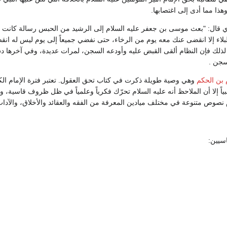
هذا مما أدى إلى اغتصابها.
ي قال: "بعث موسى بن جعفر عليه السلام إلى الرشيد من الحبس رسالة كانت أ
لاء إلا انقضى عنك معه يوم من الرخاء، حتى نفضي جميعاً إلى يوم ليس له انق
لذلك فإن النظام ألقى القبض عليه وأودعه السجن، لمرات عديدة، وفي آخرها د
سجن .
 بن الحكم
وهي وصية طويلة ذكرت في كتاب تحق العقول. تعتبر فترة الإمام ال
ياً إلا أن الملاحظ أنه عليه السلام تحرّك فكرياً وعلمياً في ظل ظروف قاسية، و
 نصوص متنوعة في مختلف ميادين المعرفة من الفقه والعقائد والأخلاق، والآداب،
سيين: