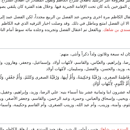
 المؤرخين بانه كان تحت الإقامة الجبرية فيها. وخلال هذه الفترة كان يلتقي بص
تقال الكاظم مرة اخرى وحبس عند الفضل بن الربيع مجدداً، لكن الفضل عمد إلى 
 الا ان الفضل امتنع وماطل في ذلك. وقد وصلت اخبار الترفيه الذي فيه الكاظم
سندي بن شاهك
. وبالفعل تم اعتقال الفضل وتجريده وجلده مائه سوط أمام النا
ان له سبعة وثلاثون ولداً ذكراً وأنثى، منهم:
، وإبراهيم، والعبّاس، والقاسم، لأمّهات أولاد. وإسماعيل، وجعفر، وهارون، والح
له، وزيد، والحسن، والفضل، وسليمان، لأمّهات أولاد
َةُ الصغرى، وَرُقَيَّةٌ وَحَكِيمَةٌ، وَأُمُّ أَبِيهَا، وَرُقَيَّةُ الصغرى وَكَلثَمُ، وَأُمُّ جَعْفَرٍ، وَلُبَابَةُ
مُّ كُلْثُومٍ، لِأُمَّهَاتِ أَوْلَادٍ.
ه عشرون ابنا وثمانية عشر بنتا أسماء بنيه: علي الرضا، وزيد، وإبراهيم، وعقيل
ويحيى، وإسحاق والعباس، وحمزة، وعبد الرحمن، والقاسم، وجعفر الأصغر، ويق
ثوم، وآمنة، وزينب، وأم عبد الله، وزينب الصغرى، وأم القاسم وحكيمة، وأسما
السندي بن شاهك
حسب أوامر الرشيد، وقد جهد السندي في ارهاق الكاظم والت