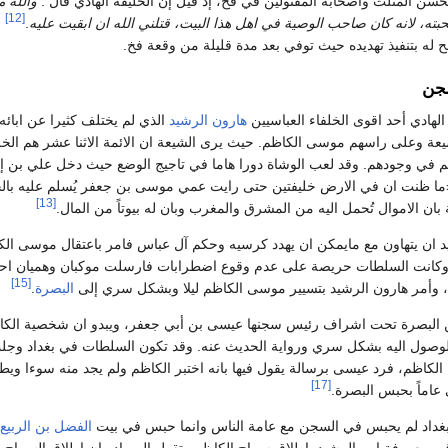
سن المثلث وأصحابه المقتولين في فخ، إذ قيل إن الخليفةَ الهادي قال :
والله م
[12]
محبته، لانه كان صاحب الوصية في اهل هذا البيت، قتلني الله ان ابقيت عليه
.
ل
ح له بتنفيذ تهديده حيث توفي بعد مدة قليلة من وقعة فخ.
سجن
الهادي أحد اقوى الخلفاء العباسيين
هارون الرشيد
الذي لم يختلف كثيرا عن ابائ
عة وعلى راسهم موسى الكاظم. حيث يرى الشيعة ان الائمة الاثنا عشر هم الخلف
كم في وجودهم. وقد لعب الوشاة دورا هاما في تاجيج الوضع حيث دخل علي بن 
ما ظنت ان في الارض خليفتين حتى رايت عمي موسى بن جعفر يُسلم عليه بالخ
[13]
 بان الاموال تُحمل اليه من المشرق والمغرب وبان له بيوتاً من المال.
كانت السلطات حريصة على عدم وقوع اضطرابات فارسلت موكبان وهميان احدهم
[15]
، وأمر هارون الرشيد بتسيير موسى الكاظم ليلا وبشكل سري إلى
البصرة
.
 البصرة تحت اشراف رئيس سجنها عيسى بن أبي جعفر، ويبدو ان شخصية الك
الوصول اليه بشكل سري ورواية الحديث عنه. وقد تكون السلطات في بغداد وجل
الكاظم، فرد عيسى برسالة يقول فيها بانه اختبر الكاظم ولم يجد منه سوءا ويط
[17]
عاماً بحبس البصرة.
بغداد لم يحبس في السجن مع عامة الناس وانما حبس في بيت
الفضل بن الربيع
ير معروفة امر الرشيد باطلاق سراح الكاظم وتقول المصادر ان اطلاق السراح هذا