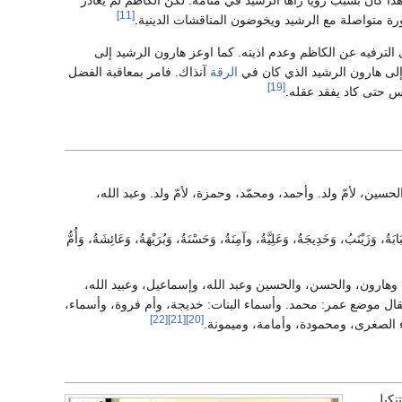
[11]
ورة متواصلة مع الرشيد ويخوضون المناقشات الدينية.
الترفيه عن الكاظم وعدم اذيته. كما اوعز هارون الرشيد إلى
 إلى هارون الرشيد الذي كان في
الرقة
آنذاك. فامر بمعاقبة الفضل
[19]
س حتى كاد يفقد عقله.
سين، لأمّ ولد. وأحمد، ومحمّد، وحمزة، لأمّ ولد. وعبد الله،
، وَزَيْنَبُ، وَخَدِيجَةُ، وَعَلِيَّةُ، وآمِنَةُ، وَحَسْنَةُ، وَبُرَيْهَةُ، وَعَائِشَةُ، وَأُمُّ
، وهارون، والحسن، والحسين وعبد الله، وإسماعيل، وعبيد الله،
ال موضع عمر: محمد. وأسماء البنات: خديجة، وأم فروة، وأسماء،
[22]
[21]
[20]
ء الصغرى، ومحمودة، وأمامة، وميمونة.
نكيل