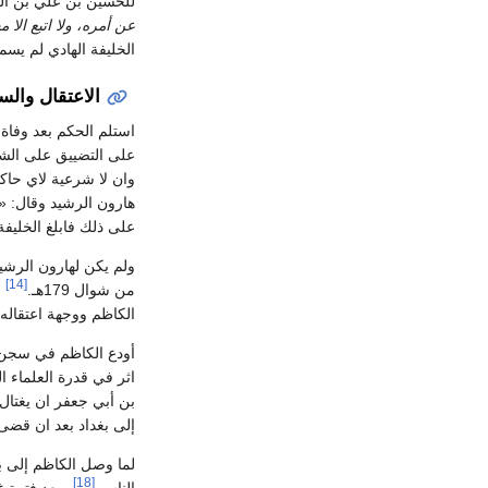
للحسين بن علي بن الح
عن أمره، ولا اتبع الا 
الخليفة الهادي لم يسم
الاعتقال وال
استلم الحكم بعد وفاة 
على التضييق على الشي
وان لا شرعية لاي حا
هارون الرشيد وقال: «
على ذلك فابلغ الخليفة
[14]
من شوال 179هـ.
و
الكاظم ووجهة اعتقاله
أودع الكاظم في سجن
اثر في قدرة العلماء 
بن أبي جعفر ان يغتال 
إلى بغداد بعد ان قضى 
لما وصل الكاظم إلى 
[18]
الناس.
وبعد فترة غ