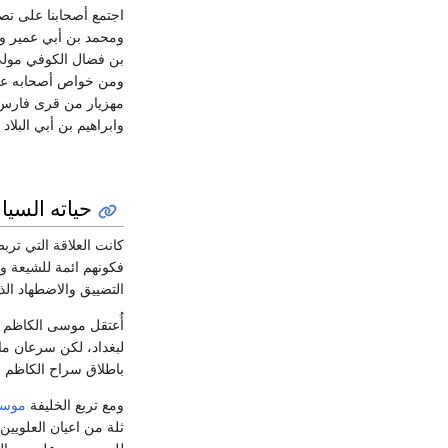
اجتمع أصحابنا على تص
ومحمد بن أبي عمير و
بن فضال الكوفي مولى 
ومن خواص أصحابه علي
مهزيار من قرى فارس 
وابراهيم بن أبي البلاد
حياته السيا
كانت العلاقة التي ترب
فكونهم ائمة للشيعة و
التضييق والاضطهاد ال
أُعتقل موسى الكاظم
لبغداد، لكن سرعان ما
باطلاق سراح الكاظم ع
ومع تربع الخليفة
موسى
ثلة من اعيان العلويي