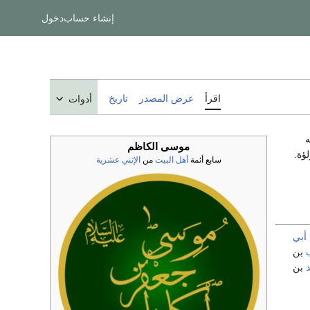
إنشاء حساب
دخول
اقرأ
عرض المصدر
تاريخ
أدوات
ه
موسى الكاظم
ؤة.
سابع أئمة
أهل البيت
من
الإثني عشرية
أبي
بن
بن