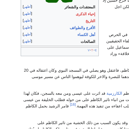
ا خرج حسين إلا
كن اجل
أظهر
المعتقدات والشعائر
أظهر
إحياء الذكرى
أظهر
التاريخ
أظهر
الأفرع والطوائف
أظهر
ه في الحرص
أهل الكساء
اء الحقيقيين
أظهر
الصالحات
إسماعيل على
v
t
e
لافة» وزاد
ولم يكن لهارون الرشيد ان يتهاون مع مايمكن ان يهدد كرسيه وحكم آل عباس فامر باعتقال موسى الكاظم، فاعتقل وهو يصلي في المسجد النبوي وكان اعتقاله في 20
ا للبصرة والاخر للكوفة ليوهموا الناس عن مسير موسى
اظم
الكارزمية
قد اثرت على عيسى ومن معه بالسجن، فكان لهذا
ت من انباء تاثير الكاظم على من حوله فطلب الخليفة من عيسى
[16]
لب اعفاءه من تنفيذ هذه المهمة.
فامر الرشيد بحمل الكاظم
وقد يكون السبب من ذلك الخشية من تاثير الكاظم على
 كان بسبب رؤيا راها الرشيد في منامه. لكن الكاظم لم يُغادر