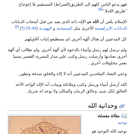
فهو يدعو الناس كلهم الى الطريق(الصراط) المستقيم بلا إعوجاج,
[8]
“طريق الله§.”
الإسلام يلقن أن
الله
هو الإله ذاته الذى يعبد من قبل أصحاب الديانات
[9]
الديانات الإبراهيمية
الأخرى مثل
المسيحية
و
اليهودية
(
29:46
).
كل المدعيين أن هناك آلهة أخري, لم يستطيعو إثبات أقاويلهم,
ولم ترسل لهم رسل وأنبياء بالدعوة لأي آلهة أخري, ولم تطالب أي آلهة
أخري بعبادتها وأرسلت رسل وكتب علي مدار البشرية القصير نسبيا
بعمر مخلوقات أخري ,
وحتي التضاد الملحدين المدعيين أنه لا إلاه والخلق صدفة وتطور ,
الله أرسل أنبياء ورسل وكتب وملائكة وبينات أنه الإله الواحد الأحد
الخالق لكل شئ, وخالق الزمان والمكان ولا يوجد له شريك .
وحدانية الله
مقالة مفصلة
:
توحيد
توحيد الله التوحيد هو