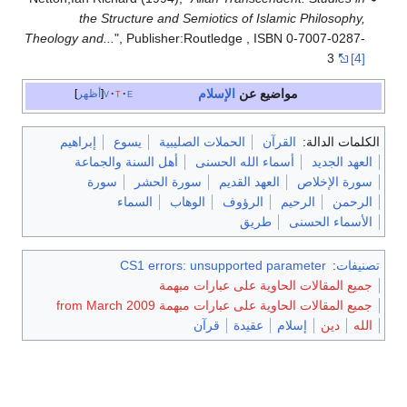
the Structure and Semiotics of Islamic Philosophy,
Theology and...
", Publisher:Routledge , ISBN 0-7007-0287-
3
[4]
مواضيع عن
الإسلام
e
t
v
أظهر
الكلمات الدالة:
القرآن
الحملات الصليبية
يسوع
إبراهيم
العهد الجديد
أسماء الله الحسنى
أهل السنة والجماعة
سورة الإخلاص
العهد القديم
سورة الحشر
سورة
الرحمن
الرحيم
الرؤوف
الوهاب
السماء
الأسماء الحسنى
طريق
تصنيفات
:
CS1 errors: unsupported parameter
جميع المقالات الحاوية على عبارات مبهمة
جميع المقالات الحاوية على عبارات مبهمة from March 2009
الله
دين
إسلام
عقيدة
قرآن