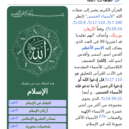
القرآن الكريم يشير إلى صفات
الله ”
الأسماء الحسنى
“ (انظر
،
20:8
،
17:110
،
7:180
59:24
). وفقاً
لگرهارد
بورينگ
، وأضاف "أنهم تقليديا
قد اعتبروا 99 في العدد الذى
يضاف إليه
الاسم الأعظم
أقدس اسم، أسمى وأقدس
اسم لله،
(الله)
. التصنيف
الكلاسيكي، للأسماء المقدسة
في الأدب القرآنى للتعليق هو
17:110
,
قل إدعوا الله أو
هذه المقالة جزء من سلسلة:
إدعوا الرحمن أيا ما تدعو فله
الإسلام
الأسماء الحسنى .
و أيضا
59:22-24
، الذى يحوى
[اظهر]
العقائد في الإسلام
مجموعة من أكثر من اثنتي
[اظهر]
عشرة من الأسماء الإلهية
أركان الإسلام
[15]
والصفات."
الأسماء الأكثر
[اظهر]
مصادر التشريع الإسلامي
شيوعا لله في الإسلام:
[اظهر]
شخصيات محورية