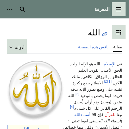
المعرفة
القائمة الرئيسية
بحث
أدوات
الله
تبديل عرض جدول المحتويات
مقالة
ناقش هذه الصفحة
أدوات
فى
الإسلام
,
الله
هو الإله الواحد
الحق الأعلى, القوى, العليم
الخالق, , الرزاق, الكافى, مالك
[2]
[1]
الكون.
الاسلام يضع ركيزة
ثقيلة على وضع تصور للإله بدقة
[3]
فريدة فيما يختص بالتوحيد.
الله
متفرد (
واحد
) وهو أزلي (
أحد
),
[4]
الرحيم القادر على كل شيىء.
تبعا
للقرآن
فإن 99
أسماءالله
(
أسماء الله الحسنى
لغويا تعنى. :
"أفضل الأسماء") ولكل منها خصائص