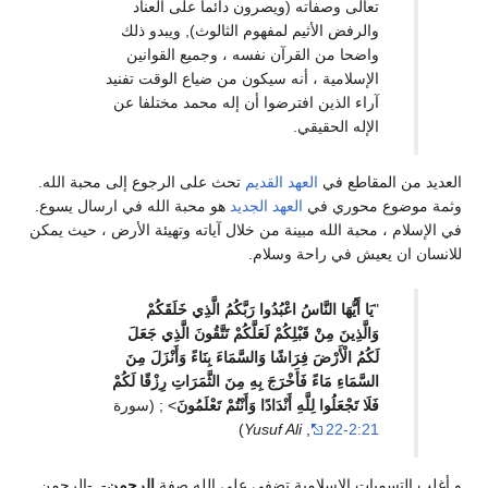
تعالى وصفاته (ويصرون دائما على العناد
والرفض الأثيم لمفهوم الثالوث), ويبدو ذلك
واضحا من القرآن نفسه ، وجميع القوانين
الإسلامية ، أنه سيكون من ضياع الوقت تفنيد
آراء الذين افترضوا أن إله محمد مختلفا عن
الإله الحقيقي.
العديد من المقاطع في
العهد القديم
تحث على الرجوع إلى محبة الله.
وثمة موضوع محوري في
العهد الجديد
هو محبة الله في ارسال يسوع.
في الإسلام ، محبة الله مبينة من خلال آياته وتهيئة الأرض ، حيث يمكن
للانسان ان يعيش في راحة وسلام.
"
يَا أَيُّهَا النَّاسُ اعْبُدُوا رَبَّكُمُ الَّذِي خَلَقَكُمْ
وَالَّذِينَ مِنْ قَبْلِكُمْ لَعَلَّكُمْ تَتَّقُونَ الَّذِي جَعَلَ
لَكُمُ الْأَرْضَ فِرَاشًا وَالسَّمَاءَ بِنَاءً وَأَنْزَلَ مِنَ
السَّمَاءِ مَاءً فَأَخْرَجَ بِهِ مِنَ الثَّمَرَاتِ رِزْقًا لَكُمْ
فَلَا تَجْعَلُوا لِلَّهِ أَنْدَادًا وَأَنْتُمْ تَعْلَمُونَ
> ; (سورة
)
Yusuf Ali
,
2:21-22
و أغلب التسميات الإسلامية تضفى على الله صفة
الرحمن
-, -الرحمن