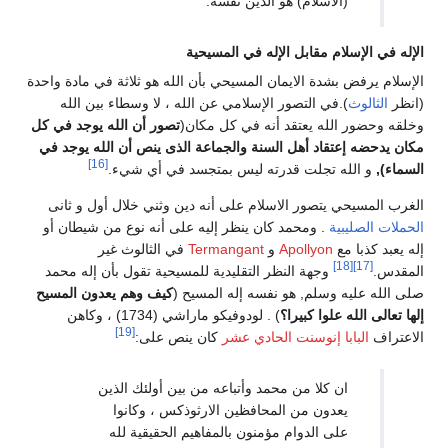
(الاسلام) هو الدين نفسه. “”
الإله في الإسلام مقابل الإله في المسيحية
الإسلام يرفض بشدة الايمان المسيحي بأن الله هو ثلاثة في مادة واحدة
(انظر
الثالوث
).في التصور الإسلامي عن الله ، لا وسطاء بين الله
وخلقه وحضور الله يعتقد أنه في كل مكان(
تصور أن الله يوجد في كل
مكان يدحضه إعتقاد أهل السنة والجماعة الذى ينص أن الله يوجد في
[16]
السماء),
و الله تجلت قدرته ليس بمتجسد في أي شيء.
الغرب المسيحي يتصور الاسلام على أنه دين وثني خلال أول و ثانى
الحملات الصليبية
. ومحمد كان ينظر إليه على أنه نوع من شيطان أو
إله يعبد كذبا مع
Apollyon
و
Termangant
في الثالوث غير
[18]
[17]
المقدس.
وجهة النظر التقليدية للمسيحية تقول بأن إله محمد
صلى الله عليه وسلم, هو نفسه إله المسيح (
كيف وهم يعدون المسيح
إلها تعالى الله علوا كبيرا؟
) . لودوفيكو ماراشي (1734) ، وكاهن
[19]
الاعتراف
البابا إنوسنت الحادي عشر
كان ينص على:
ان كلا من محمد وأتباعه من بين أولئك الذين
يعدون من المحافظين الارثوذكس ، وكانوا
على الدوام مؤمنون بالمفاهيم الحقيقية لله