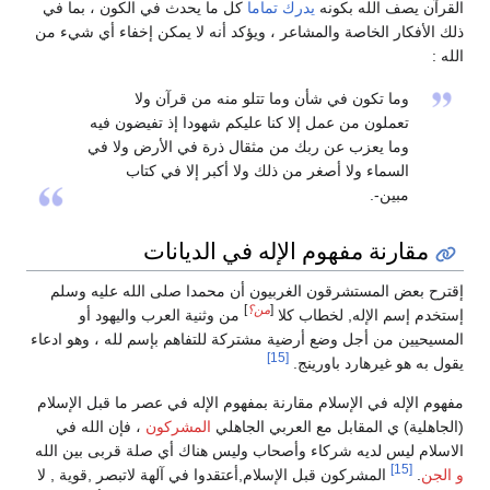
القرآن يصف الله بكونه
يدرك تماما
كل ما يحدث في الكون ، بما في
ذلك الأفكار الخاصة والمشاعر ، ويؤكد أنه لا يمكن إخفاء أي شيء من
الله :
وما تكون في شأن وما تتلو منه من قرآن ولا
تعملون من عمل إلا كنا عليكم شهودا إذ تفيضون فيه
وما يعزب عن ربك من مثقال ذرة في الأرض ولا في
السماء ولا أصغر من ذلك ولا أكبر إلا في كتاب
مبين-.
مقارنة مفهوم الإله في الديانات
إقترح بعض المستشرقون الغربيون أن محمدا صلى الله عليه وسلم
[
من؟
]
إستخدم إسم الإله, لخطاب كلا
من وثنية العرب واليهود أو
المسيحيين من أجل وضع أرضية مشتركة للتفاهم بإسم لله ، وهو ادعاء
[15]
يقول به هو غيرهارد باورينج.
مفهوم الإله في الإسلام مقارنة بمفهوم الإله في عصر ما قبل الإسلام
(الجاهلية) ي المقابل مع العربي الجاهلي
المشركون
، فإن الله في
الاسلام ليس لديه شركاء وأصحاب وليس هناك أي صلة قربى بين الله
[15]
و الجن
.
المشركون قبل الإسلام,أعتقدوا في آلهة لاتبصر ,قوية , لا