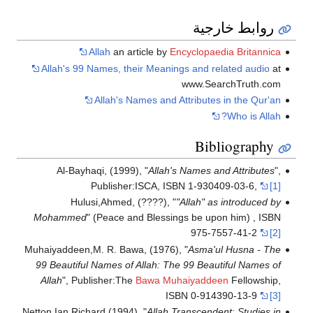
روابط خارجية
Allah
an article by
Encyclopaedia Britannica
Allah's 99 Names, their Meanings and related audio
at
www.SearchTruth.com
Allah's Names and Attributes in the Qur'an
Who is Allah?
Bibliography
Al-Bayhaqi, (1999), "
Allah's Names and Attributes
",
Publisher:ISCA, ISBN 1-930409-03-6,
[1]
Hulusi,Ahmed, (????), "
"Allah" as introduced by
Mohammed
" (Peace and Blessings be upon him) , ISBN
975-7557-41-2
[2]
Muhaiyaddeen,M. R. Bawa, (1976), "
Asma'ul Husna - The
99 Beautiful Names of Allah: The 99 Beautiful Names of
Allah
", Publisher:The
Bawa Muhaiyaddeen
Fellowship,
ISBN 0-914390-13-9
[3]
Netton,Ian Richard (1994), "
Allah Transcendent: Studies in