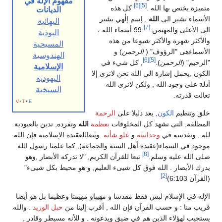
مفهوم الإله في
[6]
[5]
متميزة يختص بها الله .
كل هذه
الديانات
الأسماء تشير الى
الله
, إسم إلٰهي يشير
البهائية
[7]
الى الأعلى والمهيمن.
99 أسماء الله ،
البوذية
والأكثر شهرة والأكثر شيوعا من هذه
المسيحية
الأسماءهى "الرؤوف" (
الرحمن
) و
الهندوسية
[6]
[5]
"الرحيم" (
الرحمن
).
, كل شيء في
الإسلامية
الكون ,يحمل إشارة الى الله نحن لانرى إلا
اليهودية
أدلة على وجود الله , ولكن لانرى الله
السيخية
تعالت قدرته.
v
t
e
خلق وتنظيم
الكون
, يعد دليلا على
الرحمة
المطلقة, التى تشهد كل المخلوقات
بعظمة
الله
وتفرده, تدين بالعبودية
لله , وتقدسه في
وحدانيته
و
علو شأنه
.وتبعاللعقيدة الإسلامية فإن الله
موجود في السماء(عقيدة أهل السنة والجماعة), كما علمنا رسول الله
[8]
صلى الله عليه وسلم.
تبعا للقرآن الكريم, "لا تدركه الأبصار ,وهو
يدرك الأبصار . الله فوق كل شيىء العليم, و هو محيط بكل شيىء"
[2]
(القرآن 6:103)
الإله في الإسلام لبس فقط مقدسا و مهيباو مهيمنا وعظيما بل هو أيضا
قريب منا : و حسب القرآن فإن الله , أقرب إلينا من
حبل الوريد
. والله
يستجيب لهؤلاء الذين هم في ضيق ويدعونه . و للأنه مسيطر وقادر ,