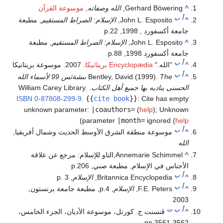
^
Gerhard Böwering,
الله وصفاته
,
موسوعة القرآن
أ
ب
^
John L. Esposito,
الإسلام: الصراط المستقيم
, مطبعة
جامعة أكسفورد , 1998, p.22
^
John L. Esposito,
الإسلام: الصراط المستقيم
, مطبعة
جامعة أكسفورد 1998, p.88
أ
ب
^
"الله."
Encyclopædia بريتانيكا
. 2007. موسوعة بريتانيكا
أ
ب
^
Bentley, David (1999).
The ىىشةثس 99 لأسماء الله
الحسنى يناديه بها جميع أهل الكتاب
. William Carey Library.
ISBN
0-87808-299-9
.
{{
cite book
}}
:
Cite has empty
unknown parameter:
|coauthors=
(
help
)
;
Unknown
)
parameter
|month=
ignored (
help
أ
ب
^
موسوعة منطقة الشرق الأوسط الحديث وشمال أفريقيا,
الله
^
Annemarie Schimmel,التاو للإسلام: مرجع عن علاقة
الأجناس في الإسلام, مطبعة صني, p.206
أ
ب
^
Britannica Encyclopedia,
الإسلام
, p. 3
أ
ب
^
F.E. Peters,
الإسلام
, p.4, مطبعة جامعة برنستون,
2003
أ
ب
ت
^
ڤنسنت ج. كورنل، موسوعة الأديان، الجزء الخامس،
pp.3561-3562