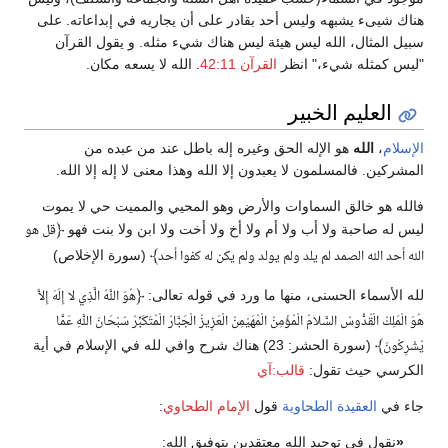
هناك شيىء يشبهه وليس أحد بقادر على أن يجاريه في إبداعاته. على
سبيل المثال، الله ليس هيئة ليس هناك شيء مثله. و يقول القرآن
"ليس كمثله شيء،" انظر
القرآن 42:11
. الله لا يسعه مكان.
العليم الخبير
الإسلام
،
الله
هو الإله الحق وغيره إله باطل عند من عبده من
المشركين. فالمسلمون لا يعبدون إلا الله وهذا معنى لا إله إلا الله.
فالله هو خالق السماوات والأرض وهو المحيي والمميت حي لا يموت
ليس له صاحبة ولا أب ولا أم ولا أخ ولا أخت ولا ابن ولا بنت فهو
﴿
قل هو
﴾
(سورة الإخلاص)
الله أحد الله الصمد لم يلد ولم يولد ولم يكن له كفوا أحد
لله الأسماء الحسنى، منها ما ورد في قوله تعالى:
﴿
هُوَ اللَّهُ الَّذِي لا إِلَهَ إِلاَّ
هُوَ الْمَلِكُ الْقُدُّوسُ السَّلامُ الْمُؤْمِنُ الْمُهَيْمِنُ الْعَزِيزُ الْجَبَّارُ الْمُتَكَبِّرُ سُبْحَانَ اللَّهِ عَمَّا
﴾
(سورة الحشر: 23) هناك شرح وافي لله في الإسلام في أية
يُشْرِكُونَ
الكرسي حيث تقول:
قالب:آي
جاء في
العقيدة الطحاوية
قول
الإمام الطحاوي
:
«
نقول في توحيد الله معتقدين بتوفيق الله: