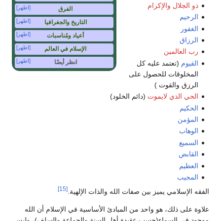
ذو الجلال والإكرام
[اظهر]
الفرق
الرحيم
[اظهر]
التاريخ والجغرافيا
الغفور
[اظهر]
أعياد ومُناسبات
الرزاق
[اظهر]
الإسلام في العالم
رب العالمين
[اظهر]
انظر أيضًا
القيوم
(تعتمد عليه كل
المخلوقات للحصول على
الرزق والقوت )
الحي الذي لايموت
(دائم الخلود)
الحكيم
المؤمن
الوهاب
السميع
القابض
العظيم
المجيب
[15]
الفقه الإسلامي يميز بين صفات الله والذات الإلهية.
علاوة على ذلك، هو واحد من المبادئ الأساسية في الإسلام أن الله
موجود في السماء(حسب عقيدة أهل السنة والجماعة والسلف)، وليس