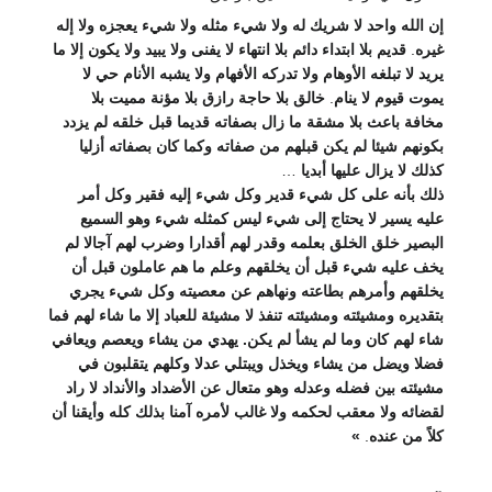
إن الله واحد لا شريك له
ولا شيء مثله ولا شيء يعجزه ولا إله
غيره
.
قديم بلا ابتداء
دائم بلا انتهاء
لا يفنى ولا يبيد
ولا يكون إلا ما
يريد
لا تبلغه الأوهام
ولا تدركه الأفهام
ولا يشبه الأنام
حي لا
يموت قيوم لا ينام
.
خالق بلا حاجة
رازق بلا مؤنة
مميت بلا
مخافة
باعث بلا مشقة
ما زال بصفاته قديما قبل خلقه لم يزدد
بكونهم شيئا لم يكن قبلهم من صفاته
وكما كان بصفاته أزليا
كذلك لا يزال عليها أبديا
…
ذلك بأنه على كل شيء قدير
وكل شيء إليه فقير
وكل أمر
عليه يسير
لا يحتاج إلى شيء
ليس كمثله شيء وهو السميع
البصير
خلق الخلق بعلمه وقدر لهم أقدارا وضرب لهم آجالا
لم
يخف عليه شيء قبل أن يخلقهم
وعلم ما هم عاملون قبل أن
يخلقهم
وأمرهم بطاعته ونهاهم عن معصيته
وكل شيء يجري
بتقديره ومشيئته
ومشيئته تنفذ لا مشيئة للعباد إلا ما شاء لهم
فما
شاء لهم كان وما لم يشأ لم يكن.
يهدي من يشاء ويعصم ويعافي
فضلا ويضل من يشاء ويخذل ويبتلي عدلا وكلهم يتقلبون في
مشيئته بين فضله وعدله
وهو متعال عن الأضداد والأنداد لا راد
لقضائه ولا معقب لحكمه ولا غالب لأمره
آمنا بذلك كله وأيقنا أن
كلاً من عنده
.
»