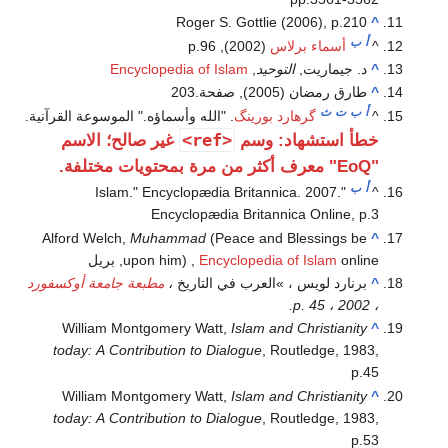
Roger S. Gottlie (2006), p.210
^
أ
ب
^
أسماء برلاس
(2002), p.96
^
د. جيماريت,
التوحيد
,
Encyclopedia of Islam
^
طارق رمضان (2005), صفحة.203
أ
ب
ت
ث
^
گرهارد بورينگ
. "الله وأسماؤه." الموسوعة القرآنية.
<ref>
خطأ استشهاد: وسم
غير صالح؛ الاسم
"EoQ" معرف أكثر من مرة بمحتويات مختلفة.
أ
ب
"Islam." Encyclopædia Britannica. 2007.
^
Encyclopædia Britannica Online, p.3
Alford Welch,
Muhammad
(Peace and Blessings be
^
online, بريل
Encyclopedia of Islam
upon him) ,
^
برنارد لويس ، »العرب في التاريخ
،
مطبعة جامعة أوكسفورد
، 2002 ، p. 45.
William Montgomery Watt,
Islam and Christianity
^
today: A Contribution to Dialogue
, Routledge, 1983,
p.45
William Montgomery Watt,
Islam and Christianity
^
today: A Contribution to Dialogue
, Routledge, 1983,
p.53