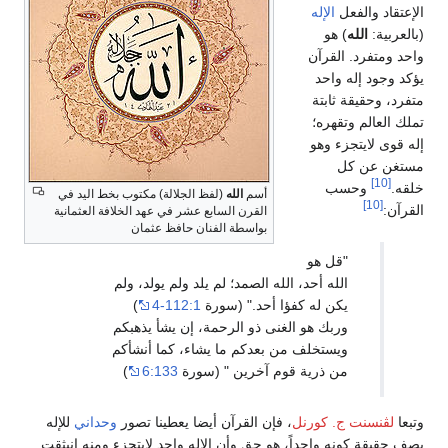
الإعتقاد والفعل
الإله
(بالعربية:
الله
) هو
واحد ومتفرد. القرآن
يؤكد وجود إله واحد
متفرد، وحقيقة ثابتة
تملك العالم وتقهره؛
إله قوى لايتجزء وهو
مستغن عن كل
[10]
خلقه.
وحسب
أسم
الله
(لفظ الجلالة) مكتوب بخط اليد في
[10]
القرآن:
القرن السابع عشر في عهد الخلافة العثمانية
بواسطة الفنان حافظ عثمان
"قل هو
الله أحد، الله الصمد؛ لم يلد ولم يولد، ولم
يكن له كفؤا أحد." (سورة
112:1-4
)
وربك هو الغنى ذو الرحمة، إن يشأ يذهبكم
ويستخلف من بعدكم ما يشاء، كما أنشأكم
من ذرية قوم آخرين " (سورة
6:133
)
وتبعا
لڤنسنت ج. كورنل
، فإن القرآن أيضا يعطينا تصور
وحداني
للإله
يصف حقيقة كونه واحداً، هو حق وأن الإله واحد لايتجزء ومنه انبثقت