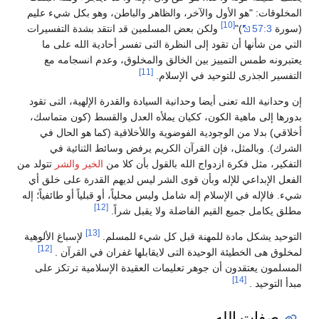
المخلوقات: "هو الأول والآخر، والظاهر والباطن، وهو بكل شيء عليم
[10]
(سورة
57:3
)"
ولكن بعض المسلمين قد انتقد بشدة التفسيرات
التي من شأنها أن تقود إلى النظرة التى تفسر أحادية الله على ما
يعتبرونه طمس التمييز بين الخالق والمخلوق، وعدم انسجامه مع
[11]
التفسير الجذرى للتوحيد في الإسلام.
إن وحدانية الله تعنى أيضا وحدانية السيادة والقدرة الإلهية، التى تقود
بدورها إلى ماهية الكون، ككيان يملأه العدل والقسط (كون متماسك،
أخلاقي) بدلا من الوجودية الفوضوية واللأخلاقية (كما هو الحال في
الشرك). وبالمثل، فإن القرآن الكريم يرفض وسائط الثنائية في
التفكير، مثل فكرة ازدواج الله بالقول بأن كلا من
الخير والشر
تتولد من
الفعل الإبداعي للإله وبأن قوى الشر ليس لديهم القدرة على خلق أي
شيء. فالإله في الإسلام إله شامل وليس محلياً، أو قبلياً أو طائفياً؛ إله
[12]
مطلق يكامل جميع القيم الفاضلة ولا يقبل شراً.
[13]
التوحيد يشكل مادة للمهنة قبل كل شيء للمسلم.
لإسباغ الألوهية
[12]
لمخلوق هى الخطيئة الوحيدة التى لايقابلها غفران في القرآن .
المسلمون يعتقدون أن جوهر تعليمات العقيدة الإسلامية ترتكز على
[14]
مبدأ التوحيد .
صفات الله