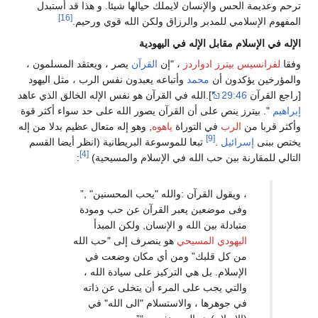
ترحم وعديمة الحس والإنسان لايملك حيالها شيئا. و هذا قد أستبدل
[16]
المفهوم الإسلامي للمدبر والرزاق ولكن الله قوي ورحيم.
الإله في الإسلام مقابل الإله في اليهودية
وفقا
لفرانسيس بيترز ادواردز
، "إن
القرآن
يصر ، ويعتقد المسلمون ،
والمؤرخين يؤكدون أن
محمد
وأتباعه يعبدون نفس الرب ، مثل اليهود
[راجع القرآن
29:46
].الله في القرآن هو نفس الإله الخالق الذي عاهد
إبراهيم
". بيترز ينص على أن القرآن يصور الله على حد سواء أكثر قوة
وأكثر قربا من
الرب
في التوراة
ياهوه
, وهو إله متعال عظيم بدلا من إله
[9]
يختص ببنى
إسرائيل
.
تبعا للموسوعة البريطانية (انظر أيضا القسم
[4]
التالي للمقارنة بين حب الله في الإسلام والمسيحية)
:
، ويقول القرآن :والله "يحب المحسنين" ,”
وفى موضعين يعبر القرآن عن حب ومودة
متبادلة بين الله و الإنسان, ولكن المبدأ
اليهودي المسيحي
هو ينصرف إلى "حب الله
من كل قلبك” ومن أي مكان وضعت في
الإسلام. بل هي التركيز على سيادة الله ،
والتي يجب على المرء أن يتخلى عن ذاته
في جوهرها ، والاستسلام "الى الله" في