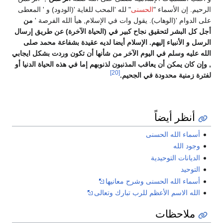
الرحيم. إن الأسماء "
الحسنى
" لله 'المحب للغاية '(الودود) و ' المعطى
على الدوام '(الوهاب). يقول وات في الإسلام, هيأ الله الفرصة '
من
أجل كل البشر لتحقيق نجاح كبير في (الحياة الآخرة) عن طريق إرسال
الرسل و الأنبياء إليهم. الإسلام أيضا لديه عقيدة بشفاعة محمد صلى
الله عليه وسلم في اليوم الآخر من شأنها أن تكون وردت بشكل ايجابي
, وإن كان يمكن أن يعاقب المذنبون لذنوبهم إما في هذه الحياة الدنيا أو
[20]
لفترة زمنية محدودة في الجحيم.
أنظر أيضاً
أسماء الله الحسنى
وجود الله
الديانات التوحيدية
التوحيد
أسماء الله الحسنى وشرح معانيها
الله الاسم الأعظم للرب تبارك وتعالى
ملاحظات