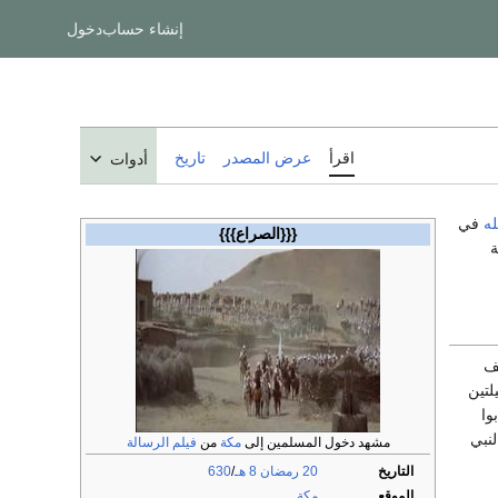
إنشاء حساب
دخول
اقرأ
عرض المصدر
تاريخ
أدوات
له
في
{{{الصراع}}}
ة
ف
لتين
وا
لنبي
مشهد دخول المسلمين إلى
مكة
من
فيلم الرسالة
التاريخ
20 رمضان
8 هـ
/
630
الموقع
مكة