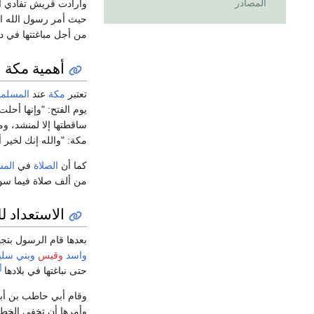
المصادر
وأرادت قريش تفادي ا
حيث أمر رسول الله ال
من أجل مباغتتها في دا
أهمية مكة
تعتبر
مكة
عند
المسلم
يوم الفتح: "وإنها أحلت 
ساقطتها إلا لمنشد، وم
مكة: "والله إنك لخير 
كما أن
الصلاة
في
المس
من ألف صلاة فيما سوا
الاستعداد ل
بعدها قام الرسول بت
واسد
وقيس
وبني سلي
5]
حتى نباغتها في بلادها
وقام أبي حاطب بن أبي
وأمرها أن تخفي الخطا