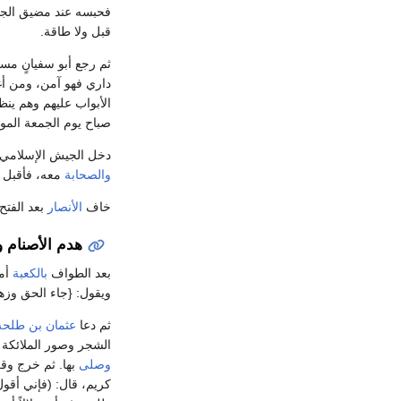
فحبسه عند مضيق الجبل.
قبل ولا طاقة.
ثم رجع أبو سفيانٍ مسر
داري فهو آمن، ومن أغ
الأبواب عليهم وهم ي
صباح يوم الجمعة المو
دخل الجيش الإسلامي 
والصحابة
معه، فأقبل 
خاف
الأنصار
بعد الفتح
هدم الأصنام
بعد الطواف
بالكعبة
أمر
ويقول: {جاء الحق وزهق 
ثم دعا
عثمان بن طلحة
الشجر وصور الملائكة 
وصلى
بها. ثم خرج وقر
كريم، قال: (فإني أقول 