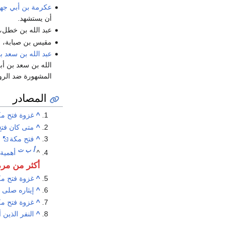
عكرمة بن أبي جه
أن يستشهد.
عبد الله بن خطل، 
مقيس بن صبابة، أ
عبد الله بن سعد ب
الله بن سعد بن أ
المشهورة ضد الرو
المصادر
^
غزوة فتح م
^
متى كان فتح
^
فتح مكة
ا
أ
ب
ت
^
أهمية 
أكثر من مرة
^
غزوة فتح مكة
^
إيثاره صلى 
^
غزوة فتح م
^
النفر الذين 