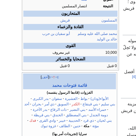
وى ؛
النتيجة
انتصار المسلمين
ن قريش
المتحاربون
المسلمون
قريش
القادة والزعماء
محمد صلى الله عليه وسلم
أبو سفيان بن حرب
خالد بن الوليد
سوله
القوى
 تَحِلّ
10,000
غير معروف
ه عن
الضحايا والخسائر
0 قتيل
0 قتيل
 أفضل
[4]
e
t
v
أخف
قائمة فتوحات محمد
الغزوات (قادها الرسول بنفسه)
الأبواء(ودان)
بواط
العشيرة
سفوان
بدر الكبرى
زينة
بني سليم
بني قينقاع
الكدر
السويق
ذي أمر
بحران
أحد
حمراء الأسد
بني النضير
ذات الرقاع
بدر الآخرة
 عن قريش
دومة الجندل
بني المصطلق
الخندق
بني قريظة
بني لحيان
ذي قرد
الحديبية
خيبر
وادي القرى
فدك
مؤتة
مكة
حنين
الطائف
غزوة تبوك
لله،
سرايا (تجريدات أمر بها)
 وسلم