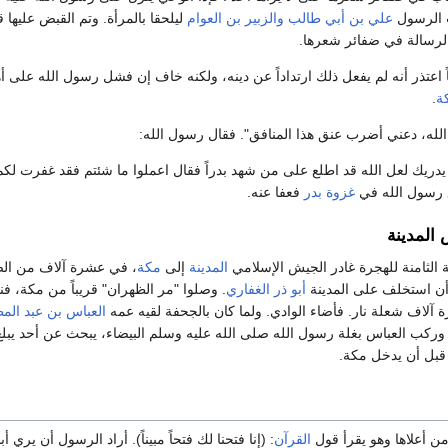
 الرسول
علي بن أبي طالب
والزبير بن العوام
ليلحقا بالمرأة. وتم القبض عليها 
الرسالة في ضفائر شعرها.
ً اعتذر أنه لم يفعل ذلك ارتداداً عن دينه، ولكنه خاف إن فشل رسول الله على أ
ة
.
الله، دعني أضرب عنق هذا المنافق". فقال رسول الله:
 يدريك لعل الله قد اطلع على من شهد بدراً فقال اعملوا ما شئتم فقد غفرت لكم
رسول الله في
غزوة بدر
فعفا عنه.
المدينة
الثامنة للهجرة غادر الجيش الإسلامي
المدينة
إلى
مكة
، في عشرة آلاف من الص
 أن استخلف على المدينة
أبو ذر الغفاري
. وصلوا "مر الظهران" قريباً من مكة، فن
 آلاف شعلة نار. فأضاء الوادي. ولما كان بالجحفة لقيه عمه
العباس بن عبد الم
ً. وركب العباس بغلة رسول الله صلى الله عليه وسلم البيضاء، يبحث عن أحد يبل
قبل أن يدخل مكة.
 أعلاها وهو يقرأ قول
القرآن
: (إنا فتحنا لك فتحاً مبيناً). أراد الرسول أن يري 