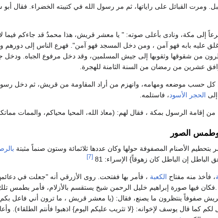
 ومرت القبائل على راياتها، ثم مر رسول الله في كتيبته الخضراء. فقال أبو سفي
عاً إلى مكة، ونادى بأعلى صوته: " يا معشر قريش، هذا محمدٌ قد جاءكم فيما ل
لق عليه بابه فهو آمن ، ومن دخل المسجد فهو آمن". فهرع الناس إلى دورهم وإ
نظرون من شقوقها وثقوبها إلى جيش المسلمين، وقد دخل مرفوع الجباه. ودخل
افق عشرين من رمضان من السنة الثامنة للهجرة.
كل حسب موضعه ومهامه، وانهزم من أراد المقاومة من قريش، ثم دخل رسول
إلى
الحجر الأسود
، فاستلمه.
 من إقامة الرسول بمكة ، فقال لهم: (معاذ الله، المحيا محياكم، والممات مماتك
 وطمس الصور
 بتحطيم الأصنام المصفوفة حولها وكان عددها ثلاثمائة وستون صنماً مثبتة
بالر
[7]
الباطل إن الباطل كان زهوقاً} الإسراء: 81
، فأخذ منه مفتاح
الكعبة
، فأمر بها ففتحت. روى الأزرقي أنه "جعلت في دعائمها
.فكان فيها صورة إبراهيم خليل الرحمن شيخ يستقسم بالأزلام، فأمر بطمس تل
يش صفوفاً ينتظرون ما يصنع، فقال: (يا معشر قريش ، ما ترون أني فاعل بكم ؟)
لكم كما قال يوسف لإخوانه: {لا تثريب عليكم اليوم} اذهبوا فأنتم الطلقاء). وأعا