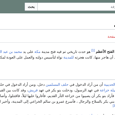
بحث
صفحة
[1]
الفتح الأعظم
هو حدث تاريخي تم فيه فتح مدينة
مكة
على يد
محمد بن عبد ال
 أن هاجر منها، كانت هجرته
للمدينة
نواة لتأسيس دولته والعمل على العودة لمك
حديبية
أن من أراد الدخول في
حلف
المسلمين
دخل، ومن أراد الدخول في حل
يلة
خزاعة
في عهد الرسول، ودخلت بنو بكر في عهد
قريش
، وقد كانت بين القبي
راد بنو بكر أن يصيبوا من خزاعة الثأر القديم، فأغاروا عليها ليلاً، فاقتتلوا، وأصاب
ني بكر بالسلاح والرجال ، فأسرع عمرو بن سالم الخزاعي إلى المدينة، وأخبر ا