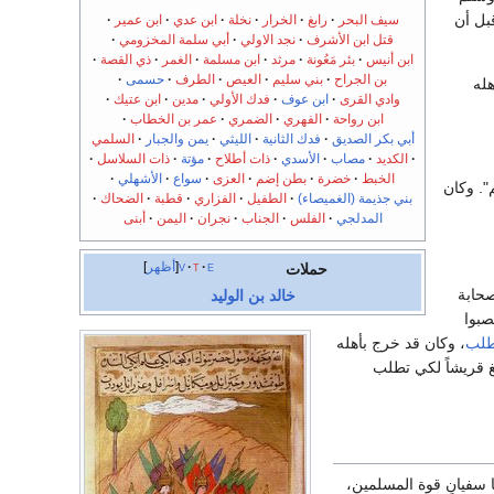
قبل أن
سيف البحر
رابغ
الخرار
نخلة
ابن عدي
ابن عمير
قتل ابن الأشرف
نجد الاولي
أبي سلمة المخزومي
ابن أنيس
بئر مَعُونة
مرثد
ابن مسلمة
الغمر
ذي القصة
بن الجراح
بني سليم
العيص
الطرف
حسمى
هله
وادي القرى
ابن عوف
فدك الأولي
مدين
ابن عتيك
ابن رواحة
الفهري
الضمري
عمر بن الخطاب
أبي بكر الصديق
فدك الثانية
الليثي
يمن والجبار
السلمي
الكديد
مصاب
الأسدي
ذات أطلاح
مؤتة
ذات السلاسل
الخبط
خضرة
بطن إضم
العزى
سواع
الأشهلي
". وكان
بني جذيمة (الغميصاء)
الطفيل
الفزاري
قطبة
الضحاك
المدلجي
الفلس
الجناب
نجران
اليمن
أبنى
e
t
v
أظهر
حملات
حابة
خالد بن الوليد
صبوا
طلب
، وكان قد خرج بأهله
غ قريشاً لكي تطلب
أبا سفيانٍ قوة المسلمين،