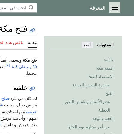
المعرفة
القائمة الرئيسية
فتح مكة
مقالة
ناقش هذه ال
المحتويات
أخف
خلفية
فتح مكة
ويسمى أيضاُ
[2]
20 رمضان
8 هـ
بعد
أهمية مكة
مجدداً.
الاستعداد للفتح
مغادرة الجيش المدينة
خلفية
الفتح
لما كان من بنود
صلح ال
هدم الأصنام وطمس الصور
قريش دخل، دخلت
قب
الخطبة
حروب
وثارات قديمة، فأ
منهم ، وأعانت قريش ب
العفو والبيعة
[3]
بغدر قريش وحلفائها.
من أمر بقتلهم يوم الفتح