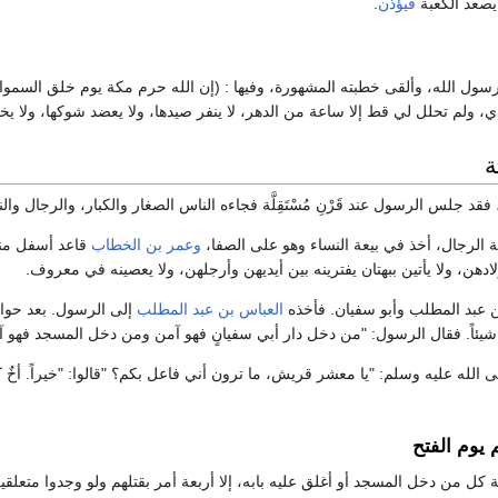
 يصعد الكعبة
فيؤذن
.
رسول الله، وألقى خطبته المشهورة، وفيها : (إن الله حرم مكة يوم خلق السموا
ي، ولم تحلل لي قط إلا ساعة من الدهر، لا ينفر صيدها، ولا يعضد شوكها، ولا يختل
ة
فقد جلس الرسول عند قَرْنِ مُسْتَقِلَّة فجاءه الناس الصغار والكبار، والرجال وا
ة الرجال، أخذ في بيعة النساء وهو على الصفا،
وعمر بن الخطاب
قاعد أسفل منه،
ولادهن، ولا يأتين ببهتان يفترينه بين أيديهن وأرجلهن، ولا يعصينه في معروف.
ن عبد المطلب وأبو سفيان. فأخذه
العباس بن عبد المطلب
إلى الرسول. بعد حوا
يئاً. فقال الرسول: "من دخل دار أبي سفيانٍ فهو آمن ومن دخل المسجد فهو آ
لله عليه وسلم: "يا معشر قريش، ما ترون أني فاعل بكم؟ "قالوا: "خيراً. أخٌ كريم
 يوم الفتح
 كل من دخل المسجد أو أغلق عليه بابه، إلا أربعة أمر بقتلهم ولو وجدوا متعلقين