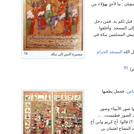
ان : ما لأحدٍ بهؤلاء من
ا قبل لكم به. فمن دخل
لى المسجد. وأغلقوا
 جيش المسلمين مكة في
 الله
المسجد الحرام
مسيرة النبي إلى مكة.
[6]
م).
صاص
، فجعل يطعنها
 صور الأنبياء وصور
ك الصور فطمست ...،
 قالوا: أخ كريم وابن أخ
د المفتاح لعثمان بن