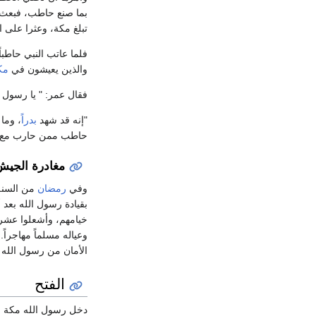
بما صنع حاطب، فبعث
تبلغ مكة، وعثرا على 
فلما عاتب النبي حاطبا
والذين يعيشون في
مك
فقال عمر: " يا رسول 
"إنه قد شهد
بدراً
، وما
حاطب ممن حارب مع 
مغادرة الجيش 
وفي
رمضان
من السنة 
بقيادة رسول الله بعد
خيامهم، وأشعلوا عشرة
وعياله مسلماً مهاجرا
الأمان من رسول الله 
الفتح
دخل رسول الله مكة من