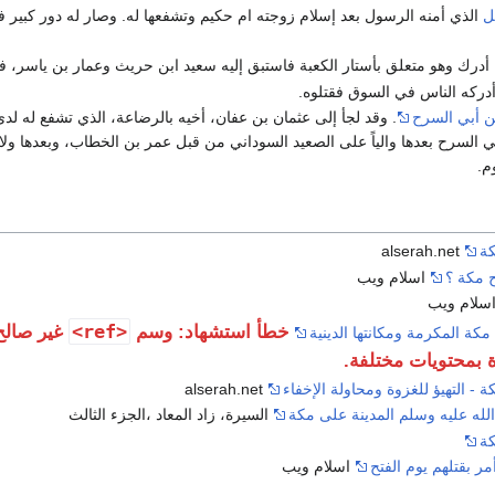
ل
الذي أمنه الرسول بعد إسلام زوجته ام حكيم وتشفعها له. وصار له دور كبير
أدرك وهو متعلق بأستار الكعبة فاستبق إليه سعيد ابن حريث وعمار بن ياسر، ف
دركه الناس في السوق فقتلوه.
ن أبي السرح
. وقد لجأ إلى عثمان بن عفان، أخيه بالرضاعة، الذي تشفع له لدى 
بي السرح بعدها والياً على الصعيد السوداني من قبل عمر بن الخطاب، وبعدها
م.
كة
alserah.net
 مكة ؟
اسلام ويب
سلام ويب
<ref>
خطأ استشهاد: وسم
غير صالح؛
مكة المكرمة ومكانتها الدينية
 بمحتويات مختلفة.
 - التهيؤ للغزوة ومحاولة الإخفاء
alserah.net
الله عليه وسلم المدينة على مكة
السيرة، زاد المعاد ،الجزء الثالث
كة
أمر بقتلهم يوم الفتح
اسلام ويب