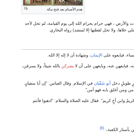
هدم الأصنام بعد فتح مكة.
ت والأرض ، فهي حرام بحرام الله إلى يوم القيامة، لم تحل لأحد
ي خلاها، ولا تحل لقطتها إلا لمنشد) رواه البخاري.
لنساء، فبايعوه على
الإيمان
، وشهادة أن لا إله إلا الله.
 فبايعهن عنه، وبايعهن على أن لا
يشركن
بالله شيئاً، ولا يسرقن،
رٍ طويلٍ دخل
أبو سُفْيَان
في الإسلام. وقال العباس: "إن أبا سفيانٍ
من ومن أغلق بابه فهو آمن".
ٌ وابن أخٍ كريم". فقال عليه الصلاة والسلام: "اذهبوا فأنتم
[8]
 بأستار الكعبة،: