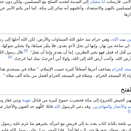
لأمر، فأرسلت
أبا سفيان
إلى المدينة لتجديد الصلح مع المسلمين، ولكن دون جد
مسلمين بالتهئ والاستعداد، وأعلمهم أنه سائر إلى مكة، كما أمر بكتم الأمر ع
رها.
ين
بيت
الله
، وهي حرام منذ خلق الله السماوات والأرض، لكن الله أحلها إلى ر
لي ساعة من نهار، وإنها لن تحل لأحدٍ بعدي، فلا ينفّر صيدُها، ولا يختلي شوكها، ولا
[4]
ن قُتل له قتيل فهو بخير النظرين، إما أن يفدي وإما أن يقتل".
قال رسول الل
[4]
أرض الله، وأحب أرض الله إلى الله، ولولا أني أُخرِجتُ منك لما خَرجتُ.
جد الحرام
يضاعف أجرها أضعافاً كثيرة حسب الإسلام، " صلاة في مسجدي هذا
ه إلا المسجد الحرام ، وصلاة في المسجد الحرام أفضل من مائة ألف صلاة " .
لفتح
جهيز الجيش للخروج إلى مكة فحضرت جموع كبيرة من قبائل
جهينة
وبني غفار وم
م
والأنصار
والمهاجرين
. وقد دعى الرسول
الله
قائلا: ‏اللّهم خذ العيون والأخبار
[
 بلتعة بكتابة كتاب بعث به إلى قريشٍ مع امرأة، يخبرهم بما عزم عليه رسول ا
ب في ضفائر شعرها حتى لا يراها أحدٌ . فإذا الوحي ينزل على رسول الله عليه