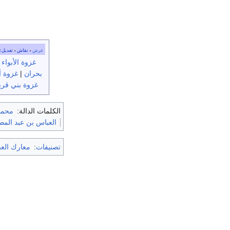
عرض
نقاش
تعديل
•
•
غزوة الأبواء
|
بحران
|
غزوة أ
غزوة بني قر
الكلمات الدالة:
محمد 
العباس بن عبد الم
تصنيفات
:
معارك العص