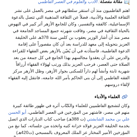
مقالة مفصلة
:
الأدب والعلوم في العصر الفاطمي
اهتم الفاطميون منذ أن استقر سلطانهم في مصر بالعمل على نشر
الثقافة العلمية والأدبية، فضلاً عن الثقافة المذهبية التي تتصل بالدعوة
الإسماعيلية، كالفقه والتفسير، وكان للجامع الأزهر أثر كبير في النهوض
بالحياة الثقافية في مصر، وفاقت شهرته جميع المساجد الجامعة في
مصر منذ أن أشار الوزير يعقوب بن كلس سنة 378هـ على الخليفة
العزيز بتحويله إلى معهد للدراسة بعد أن كان مقصوراً على إقامة
الدعوة الفاطمية، فاستأذنه في أن يُعيّن بالأزهر بعض الفقهاء للقراءة
والدرس على أن يعقدوا مجالسهم بهذا الجامع في كل جمعة من بعد
الصلاة حتى العصر، فرحب العزيز بذلك ورتب لهؤلاء الفقهاء أرزاقاً
شهرية ثابتة وأنشأ لهم داراً للسكنى بجوار الأزهر، وظل الأزهر مركز
الفقه الفاطمي إلى أن بنى الحاكم بأمر الله جامعه، فانتقل إليه الفقهاء
لإلقاء دروسهم.
العلماء والأدباء
وكان لتشجيع الفاطميين للعلماء والكتّاب أثره في ظهور طائفة كبيرة
منهم في مصر، فاشتهر من المؤرخين في العصر الفاطمي،
أبو الحسن
علي بن محمد الشابشتي
(ت 388هـ) صاحب كتاب الديارات الذي اتصل
بخدمة الخليفة العزيز فولاه خزانة كتبه واتخذه من جلسائه، كما نبغ من
المؤرخين الأمير المختار عز الملك المعروف بالمسبحي (ت420هـ)