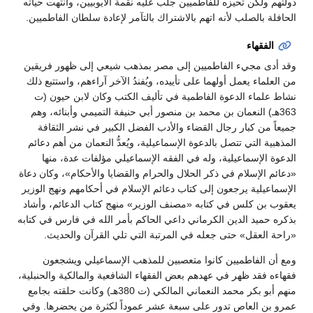
دولتهم ولكن تحيزه للفاطميين جلب عليه نقمة الأيوبيين، وانتهت حياته
الحافلة بالصلب لأنه اتهم بالاشتراك بالتآمر لإعادة سلطان الفاطميين.
الفقهاء
وقد أدى مجيء الفاطميين إلى مصر بمذهب شيعي إلى ظهور فريقين
من العلماء يعمل أولهما على تأييده، ويُفندُ الآخر آراءهم، واستتبع ذلك
نشاط علماء الدعوة الفاطمية في تأليف الكتب وكان لابن حيون (ت
363هـ) النعمان بن محمد بن منصور أبي حنيفة التميمي وأبنائه، وهم
جميعاً من كبار رجال القضاء والأدب الفضل الكبير في نشر الثقافة
المذهبية التي تتصل بالدعوة الإسماعيلية، ويُعدُّ النعمان من أهم دعائم
الدعوة الإسماعيلية، وله في الفقه الإسماعيلي مؤلفات عدة، منها
«دعائم الإسلام في ذكر الحلال والحرام والقضايا والأحكام»، وكان دعاة
الإسماعيلية يرجعون إلى كتاب دعائم الإسلام في أحكامهم ونهج الوزير
يعقوب بن كلس في كتابه «مصنف الوزير» منهج كتاب الدعائم، وأشاد
بذكره حميد الدين الكرماني داعي الحاكم بأمر الله في فارس في كتابه
«راحة العقل» حتى جعله في المرتبة التي تلي القرآن والحديث.
ومع أن الفاطميين كانوا متعصبين للمذهب الإسماعيلي ويشجعون
فقهاءه فقد ظهر في عهدهم بعض الفقهاء الشافعية والمالكية والحنبلية،
منهم أبو بكر محمد النعماني المالكي (ت 380هـ) وكانت حلقته بجامع
عمرو بن العاص تدور على سبعة عشر عموداً لكثرة من يحضرها. وفي