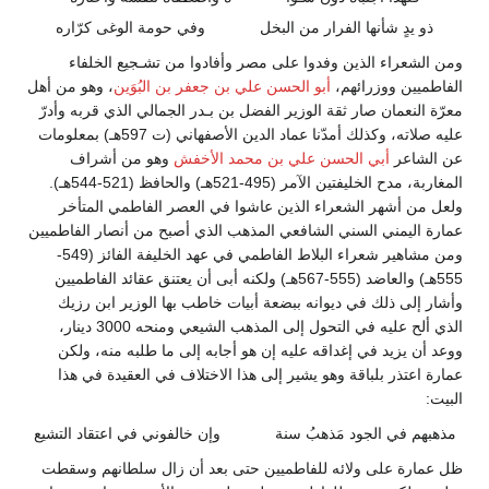
ذو يدٍ شأنها الفرار من البخل
وفي حومة الوغى كرّاره
ومن الشعراء الذين وفدوا على مصر وأفادوا من تشـجيع الخلفاء
الفاطميين ووزرائهم،
أبو الحسن علي بن جعفر بن البُوَين
، وهو من أهل
معرّة النعمان صار ثقة الوزير الفضل بن بـدر الجمالي الذي قربه وأدرّ
عليه صلاته، وكذلك أمدّنا عماد الدين الأصفهاني (ت 597هـ) بمعلومات
عن الشاعر
أبي الحسن علي بن محمد الأخفش
وهو من أشراف
المغاربة، مدح الخليفتين الآمر (495-521هـ) والحافظ (521-544هـ).
ولعل من أشهر الشعراء الذين عاشوا في العصر الفاطمي المتأخر
عمارة اليمني السني الشافعي المذهب الذي أصبح من أنصار الفاطميين
ومن مشاهير شعراء البلاط الفاطمي في عهد الخليفة الفائز (549-
555هـ) والعاضد (555-567هـ) ولكنه أبى أن يعتنق عقائد الفاطميين
وأشار إلى ذلك في ديوانه ببضعة أبيات خاطب بها الوزير ابن رزيك
الذي ألح عليه في التحول إلى المذهب الشيعي ومنحه 3000 دينار،
ووعد أن يزيد في إغداقه عليه إن هو أجابه إلى ما طلبه منه، ولكن
عمارة اعتذر بلباقة وهو يشير إلى هذا الاختلاف في العقيدة في هذا
البيت:
مذهبهم في الجود مَذهبُ سنة
وإن خالفوني في اعتقاد التشيع
ظل عمارة على ولائه للفاطميين حتى بعد أن زال سلطانهم وسقطت