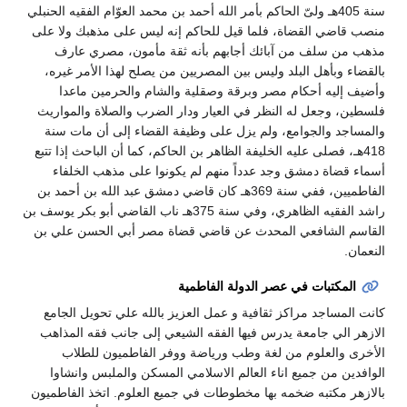
سنة 405هـ ولىّ الحاكم بأمر الله أحمد بن محمد العوّام الفقيه الحنبلي
منصب قاضي القضاة، فلما قيل للحاكم إنه ليس على مذهبك ولا على
مذهب من سلف من آبائك أجابهم بأنه ثقة مأمون، مصري عارف
بالقضاء وبأهل البلد وليس بين المصريين من يصلح لهذا الأمر غيره،
وأضيف إليه أحكام مصر وبرقة وصقلية والشام والحرمين ماعدا
فلسطين، وجعل له النظر في العيار ودار الضرب والصلاة والمواريث
والمساجد والجوامع، ولم يزل على وظيفة القضاء إلى أن مات سنة
418هـ، فصلى عليه الخليفة الظاهر بن الحاكم، كما أن الباحث إذا تتبع
أسماء قضاة دمشق وجد عدداً منهم لم يكونوا على مذهب الخلفاء
الفاطميين، ففي سنة 369هـ كان قاضي دمشق عبد الله بن أحمد بن
راشد الفقيه الظاهري، وفي سنة 375هـ ناب القاضي أبو بكر يوسف بن
القاسم الشافعي المحدث عن قاضي قضاة مصر أبي الحسن علي بن
النعمان.
المكتبات في عصر الدولة الفاطمية
كانت المساجد مراكز ثقافية و عمل العزيز بالله علي تحويل الجامع
الازهر الي جامعة يدرس فيها الفقه الشيعي إلى جانب فقه المذاهب
الأخرى والعلوم من لغة وطب ورياضة ووفر الفاطميون للطلاب
الوافدين من جميع اناء العالم الاسلامي المسكن والملبس وانشاوا
بالازهر مكتبه ضخمه بها مخطوطات في جميع العلوم. اتخذ الفاطميون