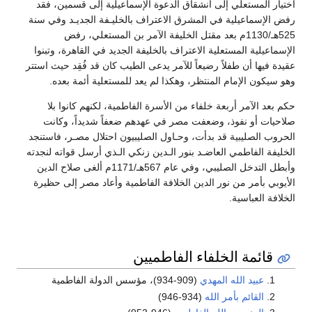
اختيار المستعلي إلى انشقاق الدعوة الإسماعيلية إلى قسمين، فقد
رفض الإسماعيلية في المشرق الاعتراف بالخليـفة الجديـد وفي سنة
525هـ/1130م بعد مقتل الخليفة الآمر بن المستعلي، رفض
الإسماعيلية المستعلية الاعتراف بالخليفة الجديد في القاهرة، وتبنوا
عقيدة فيها أن طفلاً رضيعاً للآمر يدعى الطيب كان قد فُقِد حيث استتر
وهو سيكون الإمام المنتظر، وهكذا لم يعد للمستعلية أئمة بعده.
حكم بعد الآمر أربعة خلفاء من الأسرة الفاطمية، لكنهم كانوا بلا
صلاحيات أو نفوذ، وضعفت مصر في عهدهم ضعفاً شديداً، وكانت
الحروب الصليبية قد بدأت، وحـاول الصليبيون احتلال مصـر، فاستنجد
الخليفة الفاطمي العاضـد بنور الـدين زنكي الـذي أرسل قواته لنجدته
وأبطل التدخل الصليبي، وفي عام 567هـ/1171م ألغى صلاح الدين
الأيوبي بأمر من نور الدين الخلافة الفاطمية وأعاد مصر إلى حظيرة
الخلافة العباسية.
قائمة الخلفاء الفاطميين
عبيد الله المهدي
(909-934)، مؤسس الدولة الفاطمية
القائم بأمر الله
(934-946)