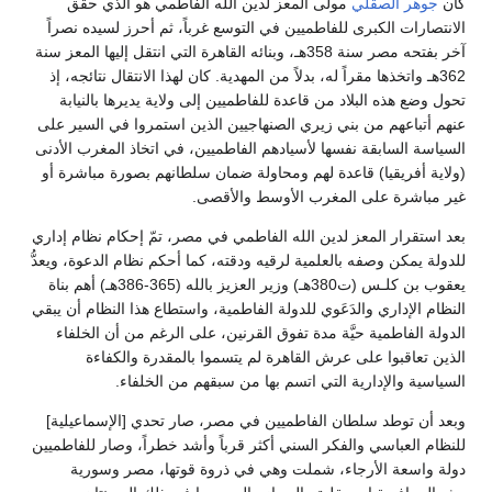
كان
جوهر الصقلي
مولى المعز لدين الله الفاطمي هو الذي حقق
الانتصارات الكبرى للفاطميين في التوسع غرباً، ثم أحرز لسيده نصراً
آخر بفتحه مصر سنة 358هـ، وبنائه القاهرة التي انتقل إليها المعز سنة
362هـ واتخذها مقراً له، بدلاً من المهدية. كان لهذا الانتقال نتائجه، إذ
تحول وضع هذه البلاد من قاعدة للفاطميين إلى ولاية يديرها بالنيابة
عنهم أتباعهم من بني زيري الصنهاجيين الذين استمروا في السير على
السياسة السابقة نفسها لأسيادهم الفاطميين، في اتخاذ المغرب الأدنى
(ولاية أفريقيا) قاعدة لهم ومحاولة ضمان سلطانهم بصورة مباشرة أو
غير مباشرة على المغرب الأوسط والأقصى.
بعد استقرار المعز لدين الله الفاطمي في مصر، تمّ إحكام نظام إداري
للدولة يمكن وصفه بالعلمية لرقيه ودقته، كما أحكم نظام الدعوة، ويعدُّ
يعقوب بن كلـس (ت380هـ) وزير العزيز بالله (365-386هـ) أهم بناة
النظام الإداري والدَعَوي للدولة الفاطمية، واستطاع هذا النظام أن يبقي
الدولة الفاطمية حيَّة مدة تفوق القرنين، على الرغم من أن الخلفاء
الذين تعاقبوا على عرش القاهرة لم يتسموا بالمقدرة والكفاءة
السياسية والإدارية التي اتسم بها من سبقهم من الخلفاء.
وبعد أن توطد سلطان الفاطميين في مصر، صار تحدي [الإسماعيلية]
للنظام العباسي والفكر السني أكثر قرباً وأشد خطراً، وصار للفاطميين
دولة واسعة الأرجاء، شملت وهي في ذروة قوتها، مصر وسورية