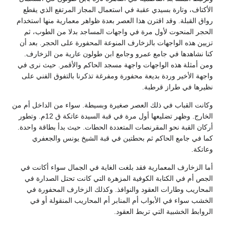
الأكتاف، وتارة بسيدي عقبة في استعمال المجاز المرتفع الذي يقطع
رواق القبلة. وقد اقترن هذا العصر بعدة ظواهر معمارية منها استخدام
الحجر المنحوت لأول مرة في واجهات المساجد بدلا من الطوب، ثم
تزيين هذه الواجهات بالزخارف المنوعة المحفورة على الحجر. بعد أن
كنا نشاهدها في جامع عمرو وجامع ابن طولون عارية من الزخارف.
ومن أمثلة هذه الواجهات واجهة مسجد الحاكم والأقمر. حيث نرى في
واجهة الأخير وردة بديعة محفورة ومفرغة تذكرنا بالتفوق الفني على
نظيرها في طراز قرطبة.
وكانت القباب في ذلك العصر صغيرة وبسيطة. سواء من الداخل أم من
الخارج. وظهر تضليعها أول مرة في قبة السيدة عاتكة ق 12م. وتطور
أركان القبة نحو المقرنصات المتعددة الحطات. حيث بدأ بطاقة واحدة.
كما في جامع الحاكم ثم بحطتين في قبة الشيخ يونس والجعفري
وعاتكة.
أما الزخارف المعمارية فقد بلغت الغاية في الجمال سواء أكانت في
الجص أم في الكتابة الكوفية المزهرة التي كانت تحتل الصدارة في
المحاريب وطارات العقود والنوافذ. وكذلك الزخارف المحفورة في
الخشب سواء في الأبواب أم المنابر أم المحاريب المنقولة أو في
الروابط الخشبية التي تربط العقود.