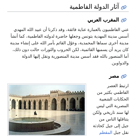
آثار الدولة الفاطمية
المغرب العربي
عني الفاطميون بالعمارة عناية فائقة، وقد ذكرنا أن عبيد الله المهدي
أسس مدينة المهدية بتونس وجعلها حاضرة لدولته الفاطمية، كما أنشأ
مدينة أخرى سماها المحمدية، وعوّل القائم بأمر الله على إنشاء مدينة
كان يريد أن يسميها القائمية، لكن الحروب والثورات حالت دون ذلك،
أما المنصور بالله فقد أسس مدينة المنصورية ونقل إليها الدولة
والدواوين.
مصر
ارتبط العصر
الفاطمي بكثير من
الحكايات الشعبية
المصرية التي ليس
لها سند تاريخي ولكن
يتناقلها الناس من
جيل إلى جيل كحادثة
نقل جبل
المقطم