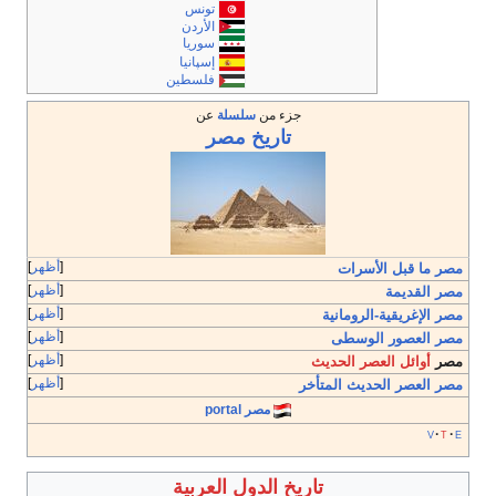
تونس
الأردن
سوريا
إسپانيا
فلسطين
جزء من
سلسلة
عن
تاريخ
مصر
أظهر
مصر ما قبل الأسرات
أظهر
مصر القديمة
أظهر
مصر الإغريقية-الرومانية
أظهر
مصر العصور الوسطى
أظهر
مصر
أوائل العصر الحديث
أظهر
مصر العصر الحديث المتأخر
مصر portal
v
t
e
تاريخ الدول العربية