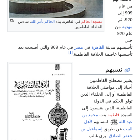
من عام
909 إلى
920، ثم
مسجد الحاكم
في القاهرة، بناه
الحاكم بأمر الله
، سادس
مهدية
من
الخلفاء الفاطميين
عام 920
حتى
تأسيسهم مدينة
القاهرة
في
مصر
في عام 969 والتي أصبحت بعد
[1]
تأسيسها عاصمة الخلافة الفاطمية.
نسبهم
يشير مصطلح الفاطميين
أحيانا إلى مواطني الخلافة
الفاطمية أو إلى الخلفاء الذين
تولوا الحكم في الدولة
الفاطمية، الذين ينتسبون إلى
السيدة
فاطمة
بنت
محمد بن
عبد الله
، انتسابهم
لأهل
البيت
عن طريق
إسماعيل بن
جعفر الصادق
. يرى غالب