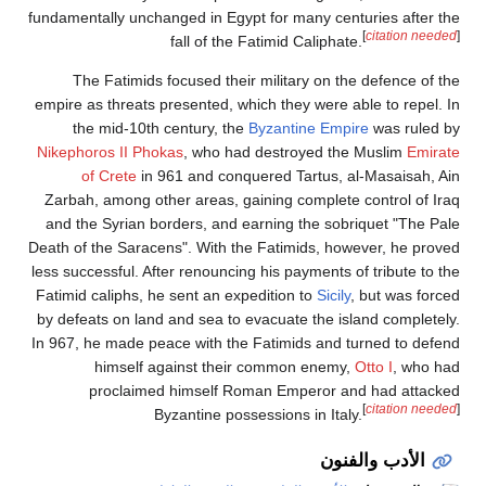
fundamentally unchanged in Egypt for many centuries after the
[
citation needed
]
fall of the Fatimid Caliphate.
The Fatimids focused their military on the defence of the
empire as threats presented, which they were able to repel. In
the mid-10th century, the
Byzantine Empire
was ruled by
Nikephoros II Phokas
, who had destroyed the Muslim
Emirate
of Crete
in 961 and conquered Tartus, al-Masaisah, Ain
Zarbah, among other areas, gaining complete control of Iraq
and the Syrian borders, and earning the sobriquet "The Pale
Death of the Saracens". With the Fatimids, however, he proved
less successful. After renouncing his payments of tribute to the
Fatimid caliphs, he sent an expedition to
Sicily
, but was forced
by defeats on land and sea to evacuate the island completely.
In 967, he made peace with the Fatimids and turned to defend
himself against their common enemy,
Otto I
, who had
proclaimed himself Roman Emperor and had attacked
[
citation needed
]
Byzantine possessions in Italy.
الأدب والفنون