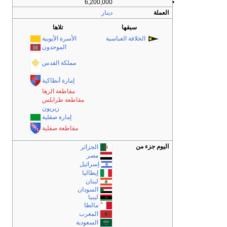
6,200,000
•
العملة
دينار
سبقها
تلاها
الخلافة العباسية
الأسرة الأيوبية
الموحدون
مملكة القدس
إمارة أنطاكية
مقاطعة الرها
مقاطعة طرابلس
زيريون
إمارة صقلية
مقاطعة صقلية
اليوم جزء من
الجزائر
مصر
إسرائيل
إيطاليا
لبنان
السودان
ليبيا
مالطا
المغرب
السعودية