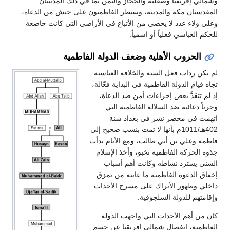
وشمالي إفريقيا وصقلية والحجاز واليمن بما في ذلك المدينتان
المقدستان مكة والمدينة، وسيطر الفاطميون على جيش من الدعاة،
وعلى ولاء عدد لا يحصى من الأتباع في الأراضي التي كانت خاضعة
للحكم العباسي فعلياً أو اسمياً.
الحروب الأهلية وضعف الدولة الفاطمية
لم تكن ردات فعل السنة والخلافة العباسية
تجاه قيام الدولة الفاطمية في البداية فعّالة،
إذ لم تتعَدَّ بعض إجراءات أمن ضد الدعاة،
وحرباً دعائية ضد السلالة الفاطمية التي
اتهمت في محضر نشر في بغداد سنة
402هـ/1011م بأنها لا تمت بنسب صحيح إلى
فاطمة وعلي بن أبي طالب، ومع الأيام بدأت
جذوة الحركة الفاطمية تخبو، وأخذ الإسلام
السني يسترد نشاطه وكانت أهم أسباب
إخفاق الدعوة الفاطمية ما عانته من تمزق
داخلي وظهور الأتراك على مسرح الأحداث
وإقامتهم للدولة السلجوقية.
كان من أهم الأحداث التي واجهت الدولة
الفاطمية، انفصال شمالي إفريقيا عن جسم