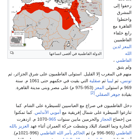
زحفوا إلى
المشرق
واختطوا
القاهرة مع
رابع خلفاء
الفاطميين
المعز لدين
الله
الدولة الفاطمية في أقصى اتساعها
الفاطمي
،
ولم يتبق
منهم في المغرب إلا القليل. استولى الفاطميون على شرق الجزائر، ثم
تونس
، ثم
ليبيا
ثم
صقلية
التي بقيت في حكمهم حتى 1061 م. سنة
969 م استولى
المعز
(953-975 م) على مصر وبنى مدينة القاهرة.
[2]
بقيادة
جوهر الصقلي
.
دخل الفاطميون في صراع مع العباسيين للسيطرة على الشام. كما
تنازعوا السيطرة على شمال إفريقية مع
أمويي الأندلس
. كما تمكنوا
من إخضاع
الحجاز
والحرمين مابين سنوات
965
-1070 م. ازدهرت
التجارة ونما اقتصاد البلاد ونشطت حركة العمران أثناء عهد
العزيز بالله
الفاطمي
(965-996 م) ثم
الحاكم بأمر الله الفاطمي
(996-1021م).