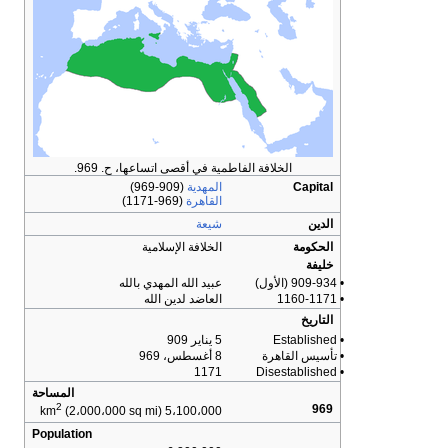
الخلافة الفاطمية في أقصى اتساعها، ح. 969.
Capital
المهدية
(909-969)
القاهرة
(969-1171)
الدين
شيعة
الحكومة
الخلافة الإسلامية
خليفة
• 909-934 (الأول)
عبيد الله المهدي بالله
• 1160-1171
العاضد لدين الله
التاريخ
• Established
5 يناير 909
• تأسيس القاهرة
8 أغسطس، 969
1171
• Disestablished
المساحة
2
969
(2،000،000 sq mi)
5،100،000 km
Population