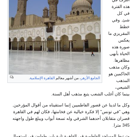
هذه الفترة
في كل
شئ. وفي
خطط
المقريزي ما
يعكس
صورة هذه
الحياة بأبهى
مظاهرها.
وكان مذهب
الحاكمين هو
الجامع الأزهر
، من أشهر معالم
القاهرة الإسلامية
.
المذهب
الشيعي،
بينما كان أغلب الشعب يتبع مذهب أهل السنة.
وكل ما لدينا عن قصور الفاطميين إنما استقيناه من أقوال المؤرخين.
وهي "في تونس" إلا فكرة خيالية عن فخامتها، فكان لهم في القاهرة
قصران متقابلان أحدهما الشرقي وله تسعة أبواب ويبلغ طول واجهته
345 مترا.
وترتبط المساجد الفاطمية في القاهرة تارة بابن طولون في استعمال