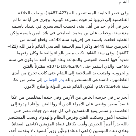
الشام.
وفي عصر الخليفة المسـتنصر بالله (427-487هـ)، وصلت الخلافة
الفـاطمية إلى ذروتها ثم هوت بـسرعة كبيـرة، وجرى في أيامه ما لم
يجر في أيام أحد من أهل بيته، فخطب البساسيري في بغـداد باسـمه
مدة سنة، وخطب علي بن محمد الصليحي في بلاد اليمن باسمه ولكن
الخطبة قطعت باسمه في إفريقية سنة 443هـ، وقطع اسمه من
الحرمين سنة 449هـ وذكر اسم الخليفة العباسي القائم بأمر الله (422-
467هـ)، وفي سنة 446هـ نكبت مصر بالوباء والقحط وكان وقعهما
شديداً فيها فعمت الفوضى والمجاعة وعاد الوباء أشد ما يكون في سنة
456هــ، والذي استمر حتى 464هـ/1064-1071م مقترناً بالفتن
والحروب، وامتدت يد السلاجقة إلى الشام حتى كادت تخرج من أيدي
الفاطميين، فاستدعى المستنصر بالله
بدر الجمالي
إلى مصر من عكا
سنة 466هـ/1073م، ليكون القائم بتدبير الدولة وإصلاح الأمور.
أبحر بدر في حرسه الخاص من الأرمن وفي جنده المخلصين من عكا
قاصداً مصر، وقضى على الأمراء الذين أثاروا الفتن، وأعاد الهدوء إلى
العاصمة، واستمر يتتبع المفسدين في كل جهة من جهات مصر حتى
استتبت الأمور وسكنت الفتن وفرض النظام والهدوء. ونصب المستنصر
بالله بدراً أميراً للجيوش ولُقب بكافل قضاة المؤمنين (قاضي القضاة)
وهادي دعاة المؤمنين (داعي الدعاة) وعيَّن وزيراً للسيف لا يتقدمه أحد،