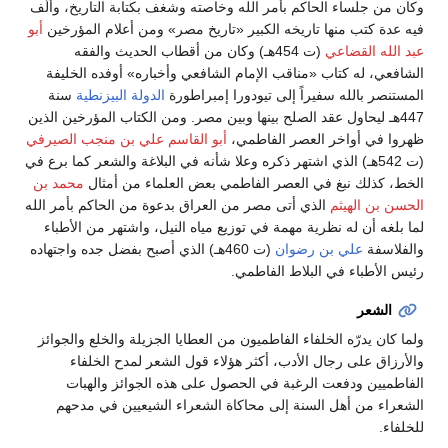
وكان من جلساء الحاكم بأمر الله وخاصته وشغف بكتابة التاريخ، وألَّف
فيه عدة كتب منها تاريخه الكبير «تاريخ مصر» ومن أعلام المؤرخين
أبو
عبد الله القضاعي
(ت 454هـ) وكان من أقطاب الحديث والفقه
الشافعي، له كتاب «مناقب الإمام الشافعي وأخباره» أوفده الخليفة
المستنصر بالله سفيراً إلى تيودورا إمبراطورة
الدولة البيزنطية
سنة
447هـ ليحاول عقد الصلح بينها وبين مصر. ومن الكتاب المؤرخين الذين
ظهروا في أواخر العصر الفاطمي،
أبو القاسم علي بن منجب الصيرفي
(ت 542هـ) الذي اشتهر ذكره وعلا شأنه في البلاغة والشعر كما برع في
الخط، كذلك نبغ في العصر الفاطمي بعض العلماء من أمثال
محمد بن
الحسن بن الهيثم
الذي أتى مصر من العراق بدعوة من الحاكم بأمر الله
لما بلغه أن له نظرية مهمة في توزيع مياه النيل، واشتهر من الأطباء
والفلاسفة
علي بن رضوان
(ت 460هـ) الذي أصبح بفضل جده واجتهاده
رئيس الأطباء في البلاط الفاطمي.
الشعر
ولما كان يدرّه الخلفاء الفاطميون من العطايا الجزيلة والخلع والجوائز
والأرزاق على رجال الأدب، أكثر هؤلاء قول الشعر لمدح الخلفاء
الفاطميين ودفعت الرغبة في الحصول على هذه الجوائز والهبات
الشعراء من أهل السنة إلى محاكاة الشعراء الشيعيين في مدحهم
للخلفاء.