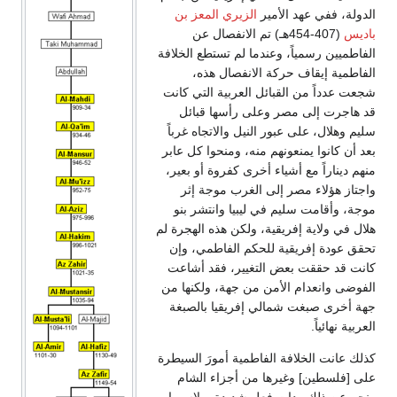
الدولة، ففي عهد الأمير
الزيري المعز بن
باديس
(407-454هـ) تم الانفصال عن
الفاطميين رسمياً، وعندما لم تستطع الخلافة
الفاطمية إيقاف حركة الانفصال هذه،
شجعت عدداً من القبائل العربية التي كانت
قد هاجرت إلى مصر وعلى رأسها قبائل
سليم وهلال، على عبور النيل والاتجاه غرباً
بعد أن كانوا يمنعونهم منه، ومنحوا كل عابر
منهم ديناراً مع أشياء أخرى كفروة أو بعير،
واجتاز هؤلاء مصر إلى الغرب موجة إثر
موجة، وأقامت سليم في ليبيا وانتشر بنو
هلال في ولاية إفريقية، ولكن هذه الهجرة لم
تحقق عودة إفريقية للحكم الفاطمي، وإن
كانت قد حققت بعض التغيير، فقد أشاعت
الفوضى وانعدام الأمن من جهة، ولكنها من
جهة أخرى صبغت شمالي إفريقيا بالصبغة
العربية نهائياً.
كذلك عانت الخلافة الفاطمية أمورَ السيطرة
على [فلسطين] وغيرها من أجزاء الشام
ونجم عن ذلك ردات فعل شديدة، ولاسيما