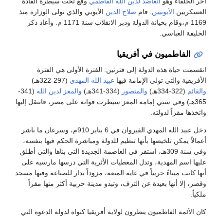
آخر الخلفاء وهو
العاضد لدين الله الفاطمي
وقع تحت سيطرة القادة
العسكريين
الأيوبيين
. قام
صلاح الدين
الأيوبي والذي تولى الوزارة منذ
1169 م،وقام بخيانة الدولة ودبر الانقلاب سنة 1171 م. وأعاد ذكر
الخليفة العباسي.
الفاطميون في أفريقيا
انقسمت حياة هذه الدولة إلى فترتين: الفترة الأولى هي الفترة
الأفريقية والتي تولى الإمامة فيها
عبيد الله المهدي
(297-322هـ)
والقائم
(322-334هـ)
والمنصور
(334-341هـ)
والمعز لدين الله
(341-
365هـ) وفي سني إمامة المعز سيطرت قواته على مصر، فانتقل إليها
واتخذها مقراً لدولته.
دخل عبيد الله المهدي القيروان في 6 يناير 910م، وسرعان ما باشر
أعمالاً يمكن تلخيصها بأنها تنظيم للدولة ومباشرة الحكم فيها بنفسه،
وفي سنة 309هـ، استقر في العاصمة الجديدة التي بناها والتي أطلق
عليها اسم المهدية، وتدل المعطيات الأثرية التي درسها مارسيه على
أنها كانت ميناءً حربياً في غاية المنعة، مزوداً بدار للصناعة وفيها مسجد
وقصر، إلا أنها بعيدة عن الترف، وتبدو مدينة حربية أكثر منها مقراً
ملكياً.
كان الأئمة الفاطميون ينظرون لولاية أفريقيا كنواة لدولة الدعوة التي