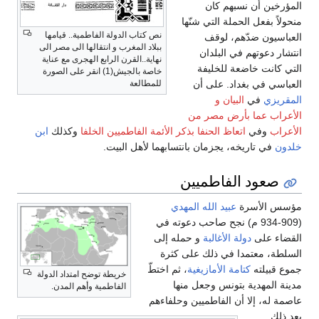
المؤرخين أن نسبهم كان
منحولاً بفعل الحملة التي شنّها
نص كتاب الدولة الفاطمية.. قيامها
العباسيون ضدّهم، لوقف
ببلاد المغرب و انتقالها الى مصر الى
انتشار دعوتهم في البلدان
نهاية..القرن الرابع الهجرى مع عناية
التي كانت خاضعة للخليفة
خاصة بالجيش(1) انقر على الصورة
للمطالعة
العباسي في بغداد. على أن
المقريزي
في
البيان و
الأعراب عما بأرض مصر من
الأعراب
وفي
اتعاظ الحنفا بذكر الأئمة الفاطميين الخلفا
وكذلك
ابن
خلدون
في تاريخه، يجزمان بانتسابهما لأهل البيت.
صعود الفاطميين
مؤسس الأسرة
عبيد الله المهدي
(909-934 م) نجح صاحب دعوته في
القضاء على
دولة الأغالبة
و حمله إلى
السلطة، معتمدا في ذلك على كثرة
جموع قبيلته
كتامة
الأمازيغية
، ثم اختطّ
خريطة توضح امتداد الدولة
مدينة المهدية بتونس وجعل منها
الفاطمية وأهم المدن.
عاصمة له، إلا أن الفاطميين وحلفاءهم
بعد ذلك