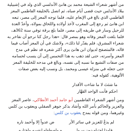
من أشهر شعراء الشيعة محمد بن هانئ الأندلسي الذي ولد في إشبيلية
ببلاد الأندلس حيث قضى أيام صباه، ثم اتصل بالخليفة الفاطمي المعز
الفاطمي الذي بالغ في الإنعام عليه، فلما توجه المعز إلى مصر، تبعه
ابن هانئ ثم رجع إلى المغرب لأخذ أولاده واللحاق بمولاه، وأعدّ العدة
للرحيل وسار في طريقه إلى مصر، فلما بلغ برقة توفي سنة 362هـ،
فلما بلغت المعز وفاته وهو بمصر قال: «هذا رجل كنا نرجو أن نفاخر به
شعراء المشرق، فلم يقدّر لنا ذلك»، ولاشك في أن المعز أصاب فيما
قاله، فالمتصفح لديوان ابن هانئ يرى أكثر شعره قد نظم في مدح
المعز وأسرته، حتى لقد ذهب به هذا التحمس إلى أن ينسب لحسامه
من صفات التشيع ما نسبه إلى نفسه، وبالغ في مدحه للخليفة المعز
حتى جعله في منزلة عيسى ومحمد، بل ونسب إليه بعض صفات
الألوهية، كقوله فيه:
ما شئتَ لا ما شاءت الأقدار
احكم فأنت الواحد القهَّار
ومن أشهر الشعراء الفاطميين
أبو حامد أحمد الأنطاكي
، عاصر المعز
والعزيز والحاكم بأمر الله وأشاد بذكر جوهر الصقلي ويعقوب بن كلس
وغيرهما، ومن قوله يمدح
يعقوب بن كلس
:
لم يدعْ للعزيز في سائر الأر
ض عدواً إلا وأخمد ناره
فلهذا اجتباه دون سـوا
ه واصطفاه لنفسه واختاره