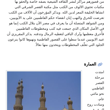
من قصورهم مراكز لنشر الثقافه الشيعية بصفه خاصة وألحقو بها
مكتبات تحتوي الالوف من الكتب مثل مكتبة القصر الشرقي التي
انشاها الخليفة المعز لدين الله. ويذكر المؤرخون أن الآلاف من الكتب
تعرضت للحرق والنهب إبان انقضاء حكم الفاطميين على يد الأيوبيين،
ومن الشواهد المتصلة أن ما يعرف في مصر الآن بتلال الكتب إنما هو
في الأصل المكان الذي جمعت فيه كتب ومخطوطات الفاطميين
فأُحرق معظمها وتُرك الباقي لتغطيه الرمال وتدفنه. يذكر المقريزي أن
عبيد الايوبيين عندما سطوا على القصور الفاطمية ونهبوها كانوا ينزعون
الجلود التي تغلّف المخطوطات ويتخذون منها نعالاً.
العمارة
امتدت
مرحلة
العصر
الفاطمي
نحو مائتي
عام،
وسادت روح
الترف في