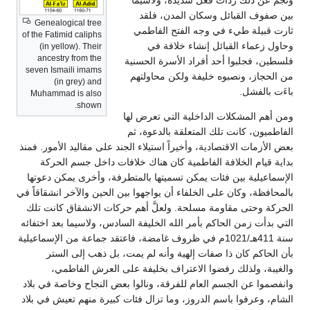
بين صفوف القبائل وسكان المدن، فلقد
Genealogical tree
ثارت قبيلة طيء في وجه الفتح الفاطمي
of the Fatimid caliphs
وحاول زعماء القبائل إنشاء خلافة في
(in yellow). Their
ancestry from the
فلسطين، فجلبوا أحد أفراد الأسرة الحسنية
seven Ismaili imams
من الحجاز، ونصبوه خليفة ولكن محاولتهم
(in grey) and
باءَت بالفشل.
Muhammad is also
shown.
ومن أهم المشكلات الداخلية التي تعرض لها
الفاطميون، كانت تلك المتعلقة بالدعوة، ثم
بعض الأزمات الاقتصادية، وأخيراً استيلاء الجند على مقاليد الأمور. فمنذ
بداية قيام الخلافة الفاطمية كان هناك خلافات داخل جسم الحركة
الإسماعيلية بين فئات يمكن تسميتها بالمتطرفة، وأخرى يمكن دعوتها
بالمحافظة، وكان على الخلفاء أن يواجهوا بين الحين والآخر انشقاقاً في
الحركة وحتى مقاومة مسلحة. ولعلَّ أهم حركات الانشقاق كانت تلك
التي بدأت زمن الحاكم بأمر الله الخليفة السادس، ولاسيما بعد اختفائه
سنة 411هـ/1021م في ظروف غامضة، فاعتقد جماعة من الإسماعيلية
بأن الحاكم كان ذا صفات إلهية وأنه لم يمت، بل ذهب إلى الستر
والغيبة، ولذلك رفضوا الاعتراف بخليفة على العرش الفاطمي،
وانفصموا عن الجسم العام للفرقة، ونالوا بعض النجاح وخاصة في بلاد
الشام، وعرفوا باسم الدروز، وما تزال فئات كبيرة منهم تعيش في بلاد