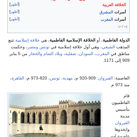
أظهر
الخلافة العربية
أظهر
أسرات
المشرق
أظهر
أسرات
المغرب
v
t
e
الدولة الفاطمية
، أو
الخلافة الإسلامية الفاطمية
، هي
خلافة
إسلامية
تتبع
المذهب
الشيعي
، وهي أول خلافة إسلامية في
تونس
ومصر
، وحكمت
مناطق في
المغرب
،
السودان
،
صقلية
،
وبلاد الشام
والحجاز
من 5 يناير
909 إلى 1171.
العاصمة:
القيروان
: 909-920 م،
مهدية، تونس
، 820-973 م،
القاهرة
،
منذ 973 م.
قام
الفاطميون
بتأسيس
مدينة
القيروان
واتخذوها
عاصمة لهم