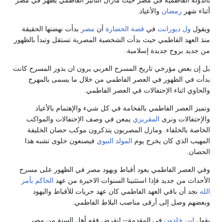
أثناء شهر
رمضان
والأعياد.
ويقول
ول ديورانت
في
قصة الحضارة
أن
مصر
بدأت نهضتها الحقيقة
منذ العهد الفاطمي حيث بدأت الشخصية المصرية تستقل وتبدأ بالظهور
من جديد بروح جديدة إسلامية.
بل إن بعض مؤرخي تاريخ المسرح العربي يرون ان بذور المسرح كانت
بدأت في الظهور في العصر الفاطمي من خلال ما يسمى بالمهرج
والحاوي اثناء الإحتفالات في العصر الفاطمي.
وتميز العصر الفاطمي بالفخامة في كل شيء والإهتمام بالأعياد
والإحتفالات ونرى
المقريزي
يمعن في وصف الإحتفالات والمواكب
الخاصة بالخلفاء. ومازل المصريون يتذكرون موكب حصان الخليفة
المهيب الذي كان يخرج يوم
المولد النبوي
فيصنعون حلوى تشبه هذا
الحصان.
وفي العصر الفاطمي يعود أقباط ويهود مصر في الظهور على مسرح
الأحداث من جديد فإذا استثنينا السنوات الاخيرة من عهد
الحاكم بأمر
الله
نجد أن باقي العهد الفاطمي كان عهد حريات للأقباط واليهود
وبعضهم وصل إلى أرقى مناصب البلاط الفاطمي.
يقول
ابن خلدون
في المقدمة-- انقرض فقه أهل السنة من مصر