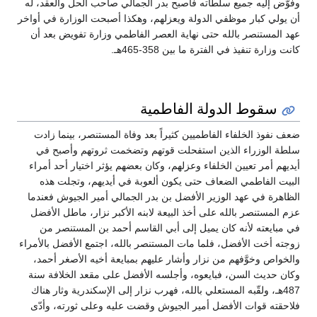
وفوَّض إليه جميع سلطاته فأصبح بدر الجمالي صاحب الحل والعقد، له
أن يولي كبار موظفي الدولة ويعزلهم، وهكذا أصبحت الوزارة في أواخر
عهد المستنصر بالله حتى نهاية العصر الفاطمي وزارة تفويض بعد أن
كانت وزارة تنفيذ في الفترة ما بين 358-465هـ.
سقوط الدولة الفاطمية
ضعف نفوذ الخلفاء الفاطميين كثيراً بعد وفاة المستنصر، بينما زادت
سلطة الوزراء الذين استفحلت قوتهم وتضخمت ثروتهم وأصبح في
أيديهم أمر تعيين الخلفاء وعزلهم، وكان بعضهم يؤثر اختيار أحد أمراء
البيت الفاطمي الضعاف حتى يكون ألعوبة في أيديهم، وتجلت هذه
الظاهرة في عهد الوزير الأفضل بن بدر الجمالي أمير الجيوش فعندما
عزم المستنصر بالله على أخذ البيعة لابنه الأكبر نزار، ماطل الأفضل
في مبايعته لأنه كان يميل إلى أبي القاسم أحمد بن المستنصر من
زوجته أخت الأفضل، فلما مات المستنصر بالله، اجتمع الأفضل بالأمراء
والخواص وخوَّفهم من نزار وأشار عليهم بمبايعة أخيه الأصغر أحمد،
وكان حديث السن، فبايعوه، وأجلسه الأفضل على مقعد الخلافة سنة
487هـ، ولقّبه المستعلي بالله، فهرب نزار إلى الإسكندرية وثار هناك
فلاحقته قوات الأفضل أمير الجيوش وقضت عليه وعلى ثورته، وأدّى