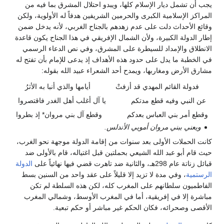
يجب أن تشمل ديار الإسلام كلها، ويبدو احتلال المشرق بما فيه من
المراكز الإسلامية الكبرى والحرمين الشريفين هدفاً له الأولوية، ولكن
وقائع الأحداث دلت على عدم زهدهم بالجناح الغربي، لأنه يدخل ضمن
إطار الدولة الكبيرة، ولأن الشمال الإفريقي في هذا الجناح يكون قاعدة
الانطلاق والإمداد للسيطرة على المشرق، وفي نص الدعاء الرسمي
في الخطبة ما يدل على حدود هذه الأهداف إذ يدعى للإمام بأن تفتح له
مشارق الأرض ومغاربها، ويمدح أحد الشعراء عبيد الله بقوله:
فدولة القائم المهدي قد أزفتْ
أيامها والذي أنبا به الأثرُ
عن النبي وفيه قطع مدتكم
يا آل أغلب أهل الغدر فاقتصروا
وقطع أمر بني العباس بعدكم
وقطع آل بني مروان* إذ بطروا
ويعني ببني مروان أمويي الأندلس.
كانت الحملات الأولى بعد سنوات من إقامة الدولة موجهة نحو الغرب،
حيث قام أبو عبد الله الشيعي بحملتين قبل اغتياله، قام بالأولى ضد
قبائل زناتة عام 298هـ، والثانية ضد تاهرت قضي فيها نهائياً على
الدولة
الرستمية
، وفي مدة لا تزيد إلا قليلاً على عقد واحد من السنين بسط
الفاطميون سلطانهم على المغرب كله، لكن هذه السلطة لم تكن
مباشرة إلا في إفريقية، أما في المغرب الأوسط، وشمالي المغرب
الأقصى وصحرائه، فكان الحكم غير مباشر أو حكم تبعية.