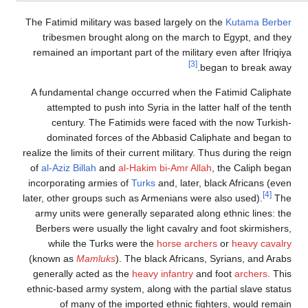
The Fatimid military was based largely on the
Kutama
Berber
tribesmen brought along on the march to Egypt, and they
remained an important part of the military even after Ifriqiya
[3]
began to break away.
A fundamental change occurred when the Fatimid Caliphate
attempted to push into Syria in the latter half of the tenth
century. The Fatimids were faced with the now Turkish-
dominated forces of the Abbasid Caliphate and began to
realize the limits of their current military. Thus during the reign
of
al-Aziz Billah
and
al-Hakim bi-Amr Allah
, the Caliph began
incorporating armies of
Turks
and, later, black Africans (even
[4]
later, other groups such as Armenians were also used).
The
army units were generally separated along ethnic lines: the
Berbers were usually the light cavalry and foot skirmishers,
while the Turks were the
horse archers
or
heavy cavalry
(known as
Mamluks
). The black Africans, Syrians, and Arabs
generally acted as the
heavy infantry
and foot
archers
. This
ethnic-based army system, along with the partial slave status
of many of the imported ethnic fighters, would remain