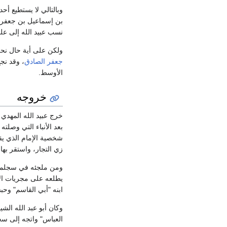
وبالتالي لا يستطيع أ
بن إسماعيل بن جعفر 
نسب عبيد الله إلى عل
ولكن على أية حال نحن
جعفر الصادق
، وقد نج
الأوسط.
خروجه
خرج عبيد الله المهدي
بعد الأنباء التي وصلت
شخصية الإمام الذي يق
زي التجار، واستقر بها.
ومن ملجئه في سجلماسة
يطلعه على مجريات الأ
ابنه "أبي القاسم" وح
وكان أبو عبد الله ال
العباس" واتجه إلى سج