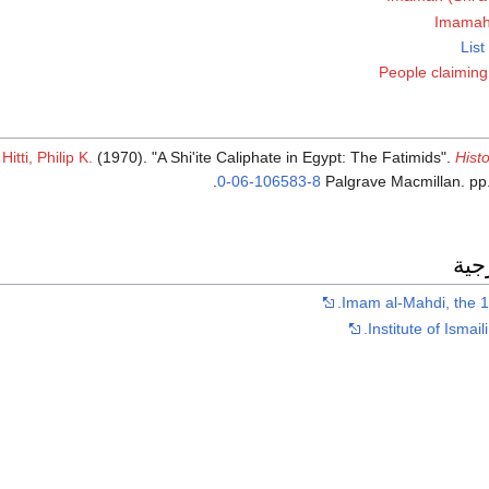
Imamah 
List
People claiming
Hitti, Philip K.
(1970). "A Shi'ite Caliphate in Egypt: The Fatimids".
Hist
.
0-06-106583-8
Palgrave Macmillan. p
جية
Imam al-Mahdi, the 1
Institute of Ismai