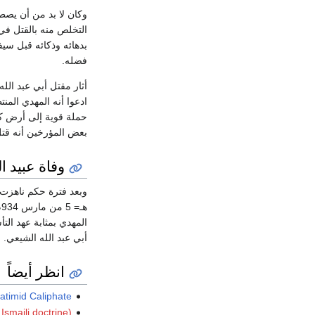
وكان لا بد من أن يص
بدهائه وذكائه قبل سيف
فضله.
أثار مقتل أبي عبد الله
ادعوا أنه المهدي المن
حملة قوية إلى أرض كتا
بعض المؤرخين أنه قتل
وفاة عبيد ا
هـ= 5 من مارس 934م) وخلفه ابنه محمد
المهدي بمثابة عهد الت
أبي عبد الله الشيعي.
انظر أيضاً
atimid Caliphate
Ismaili doctrine)