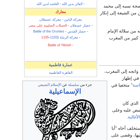
-
الفائز بدين الله
-
العاضد لدين الله
 صحة نسبه إلى محمد
معارك
من الشيعة إلى إنكار
معركة البابين
-
معركة عسقلان
-
حصار عسقلان
-
الحملات الصليبية على مصر
 من سلالة الإمام
-
حصار القدس
-
Battle of the Orontes
-
معركة الرملة
(
1102
-
1105
 كبير من المغرب
Battle of Yibneh
-
عمارة فاطمية
حمص ببلاد الشام في سنة (292 هـ = 905م)، واتجه إلى المغرب،
القاهرة الفاطمية
 في إظهار
سة
" متخفيا في
جزء من
سلسلة
عن
الإسلام الشيعي
الإسماعيلية
الذي كان
فقبض عليه وعلى
لأغالبة
.
تخلف أخاه "أبا
ليها، وقضى على