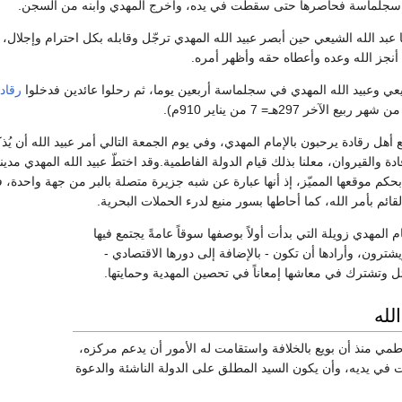
غ سجلماسة فحاصرها حتى سقطت في يده، وأخرج المهدي وابنه من السجن.
 عبد الله الشيعي حين أبصر عبيد الله المهدي ترجّل وقابله بكل احترام وإجلال،
أنجز الله وعده وأعطاه حقه وأظهر أمره.
شيعي وعبيد الله المهدي في سجلماسة أربعين يوما، ثم رحلوا عائدين فدخلوا
رقاد
أهل رقادة يرحبون بالإمام المهدي، وفي يوم الجمعة التالي أمر عبيد الله أن يُ
والقيروان، معلنا بذلك قيام الدولة الفاطمية.وقد اختطّ عبيد الله المهدي مدينة 
حكم موقعها المميّز، إذ أنها عبارة عن شبه جزيرة متصلة بالبر من جهة واحدة، فأ
ائم بأمر الله، كما أحاطها بسور منيع لدرء الحملات البحرية.
 المهدي زويلة التي بدأت أولاً بوصفها سوقاً عامةً يجتمع فيها
يشترون، وأرادها أن تكون - بالإضافة إلى دورها الاقتصادي -
ائل وتشترك في معاشها إمعاناً في تحصين المهدية وحمايتها.
لله
طمي منذ أن بويع بالخلافة واستقامت له الأمور أن يدعم مركزه،
في يديه، وأن يكون السيد المطلق على الدولة الناشئة والدعوة