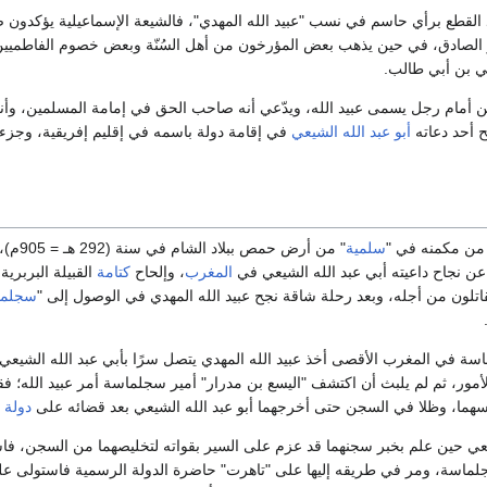
حد القطع برأي حاسم في نسب "عبيد الله المهدي"، فالشيعة الإسماعيلية يؤكدون
الصادق، في حين يذهب بعض المؤرخون من أهل السُنّة وبعض خصوم الفاطميين 
ي بن أبي طالب.
 أمام رجل يسمى عبيد الله، ويدّعي أنه صاحب الحق في إمامة المسلمين، وأنه
ح أحد دعاته
أبو عبد الله الشيعي
في إقامة دولة باسمه في إقليم إفريقية، وجزء
 من مكمنه في "
سلمية
" من أرض 
ه عن نجاح داعيته أبي عبد الله الشيعي في
المغرب
، وإلحاح
كتامة
القبيلة البربرية
اتلون من أجله، وبعد رحلة شاقة نجح عبيد الله المهدي في الوصول إلى "
سجلما
 في المغرب الأقصى أخذ عبيد الله المهدي يتصل سرًا بأبي عبد الله الشيعي 
مور، ثم لم يلبث أن اكتشف "اليسع بن مدرار" أمير سجلماسة أمر عبيد الله؛ 
بسهما، وظلا في السجن حتى أخرجهما أبو عبد الله الشيعي بعد قضائه على
دولة ا
شيعي حين علم بخبر سجنهما قد عزم على السير بقواته لتخليصهما من السجن، فاس
لماسة، ومر في طريقه إليها على "تاهرت" حاضرة الدولة الرسمية فاستولى ع