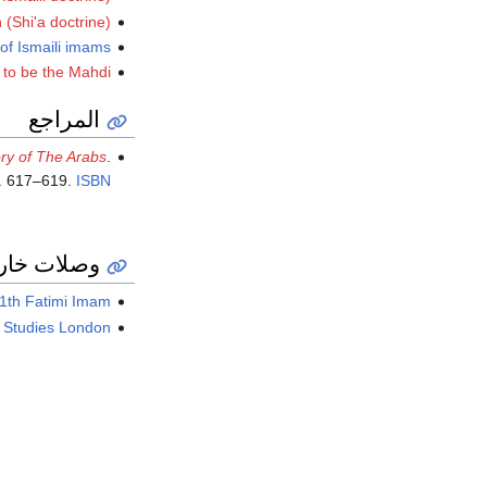
(Shi'a doctrine)
 of Ismaili imams
 to be the Mahdi
المراجع
ory of The Arabs
.
p. 617–619.
ISBN
وصلات خار
1th Fatimi Imam.
li Studies London.