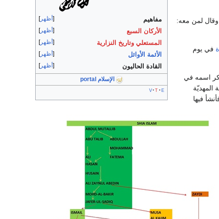
أظهر
مفاهيم
 وقال لمن معه:
أظهر
الأركان السبع
أظهر
المستعلي
وتاريخ النزارية
ة
في يوم
أظهر
الأئمة الأوائل
أظهر
القادة الحاليون
ذكر اسمه في
الإسلام portal
المهديّة
v
t
e
نشأ فيها