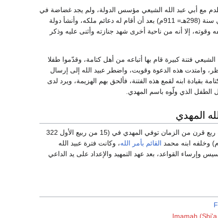
طدم مع أبي عبد الله الشيعي مؤسس الدولة، ولم يجد غضاضة في
التخلص منه بالقتل في سنة (298هـ= 911م) بعد أن أقام له دعائم ملكه، وأنشأ دولة
ه وقوته، إلا أنه من ناحية أخرى شهد جنازته وأثنى عليه وذكر
 الشيعي فتنة كبيرة قام بها أتباعه من أهل كتامة، وقدّموا طفلا
تظر، وامتدت هذه الدعوة وقويت، واضطر عبيد الله إلى إرسال
مة بقيادة ابنه لقمع هذه الفتنة، فألحق بهم الهزيمة، ويرد لدى
 الطفل الذي ولّوه باسم المهدي.
لله المهدي
وبعد فترة حكم ناهزت ربع قرن من الزمان توفي المهدي في (15 من ربيع الأول 322
القائم بأمر الله
، وكانت فترة عبيد الله
أسيس وإرساء القواعد، بعد عهد التمهيد والإعداد على يد الداعي
F
Imamah (Shi'a 