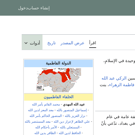
إنشاء حساب
دخول
اقرأ
عرض المصدر
تاريخ
أدوات
وحيدة في الإسلامِ،
الدولة الفاطمية
حسين
الزكي عبد الله
فاطمة الزهراء
، بنت
الخلفاء الفاطميون
عبيد الله المهدي
-
محمد القائم بأمر الله
-
إسماعيل المنصور بالله
-
معد المعز لدين الله
-
نزار العزيز بالله
-
المنصور الحاكم بأمر الله
صفة عامة في عام
-
علي الظاهر لإعزاز دين الله
-
معد المستنصر بالله
 في بغداد، تدّعي بأنّ
-
المستعلي بالله
-
الآمر بأحكام الله
-
الحافظ لدين الله
-
الظافر بدين الله