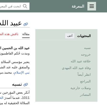
المعرفة
القائمة الرئيسية
عبيد الل
مقالة
ناقش هذه ال
المحتويات
أخف
نسبه
عبيد الله بن الحسين ا
ومدت حُكم الفاطميون 
خروجه
خلافة عبيد الله
يعتبر مؤسس السلالةِ 
والمتفق عليه عند الشي
وفاة عبيد الله المهدي
نبي الإسلامِ
، محمد،من
انظر أيضاً
المراجع
نسبه
وصلات خارجية
أنكر بعض المؤرخين نس
المصادر
1011، عندما أصدرَ
الخ
السلالةَ الحقيقية له مِ