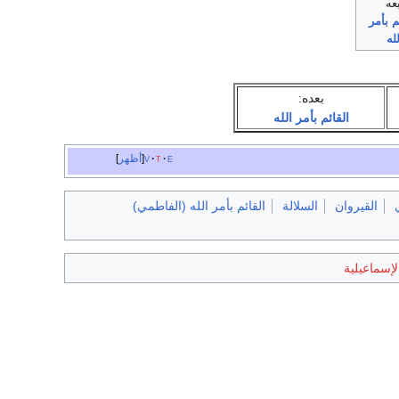
عه
م بأمر
لله
بعده:
القائم بأمر الله
e
t
v
أظهر
القيروان
السلالة
القائم بأمر الله (الفاطمي)
لإسماعيلية