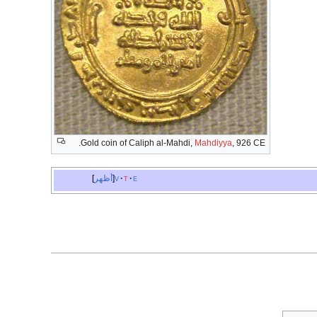
Gold coin of Caliph al-Mahdi,
Mahdiyya
, 926 CE.
e
t
v
أظهر