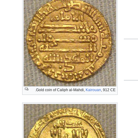
Gold coin of Caliph al-Mahdi,
Kairouan
, 912 CE.