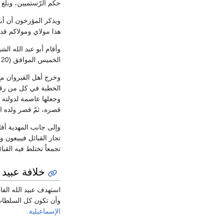
حكم الرّستميين، وبل
ويذكر المؤرخون أن أبا
هذا مولاي ومولاكم قد 
وأقام أبو عبد الله ال
الخميس الموافق (20 من شهر ربيع الآخر 297هـ= 7 من يناير 910م).
وخرج أهل القيروان مع 
الخطبة في كل من رقادة 
وجعلها عاصمة لدولته ب
قصره، ثمّ قصر ولده الق
وإلى جانب المهدية أقام
تجار القبائل فيبيعون و
تجمعاً تختلط فيه القب
خلافة عبيد ا
استهدف عبيد الله الفا
وأن تكون كل السلطات 
الإسماعيلية
.