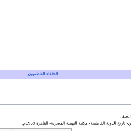
الخلفاء الفاطميون
لحنفا.
اريخ الدولة الفاطمية- مكتبة النهضة المصرية- القاهرة 1958م.