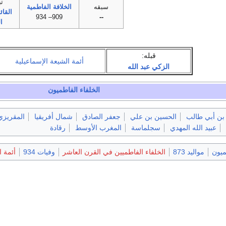
تب
سبقه
الخلافة الفاطمية
القائ
909– 934
--
ا
قبله:
أئمة الشيعة الإسماعيلية
الزكي عبد الله
الخلفاء الفاطميون
بن أبي طالب
الحسين بن علي
جعفر الصادق
شمال أفريقيا
المقريزي
عبيد الله المهدي
سجلماسة
المغرب الأوسط
رقادة
ميون
مواليد 873
الخلفاء الفاطميين في القرن العاشر
وفيات 934
أئمة ا