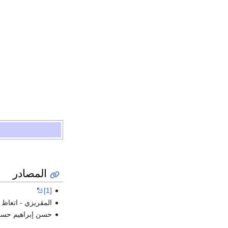
المصادر
[1]
المقريزي - اتعاظ ا
حسن إبراهيم حسن- ت