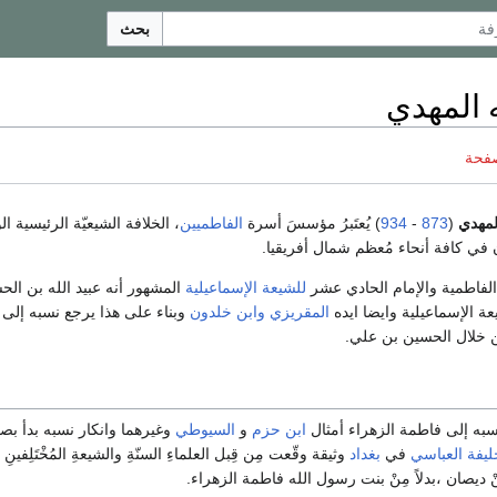
بحث
ه المهدي
صفحة
لمهدي
(
873
-
934
) يُعتَبرُ مؤسسَ أسرة
الفاطميين
، الخلافة الشيعيّة الرئيسية ال
في كافة أنحاء مُعظم شمال أفريقيا.
الفاطمية والإمام الحادي عشر
للشيعة الإسماعيلية
المشهور أنه عبيد الله بن ال
عة الإسماعيلية وايضا ايده
المقريزي
وابن خلدون
وبناء على هذا يرجع نسبه إلى
 خلال الحسين بن علي.
به إلى فاطمة الزهراء أمثال
ابن حزم
و
السيوطي
وغيرهما وانكار نسبه بدأ ب
ليفة العباسي
في
بغداد
وثيقة وقّعت مِن قِبل العلماءِ السنّةِ والشيعةِ المُخْتَلِفينِ
نْ ديصان ،بدلاً مِنْ بنت رسول الله فاطمة الزهراء.