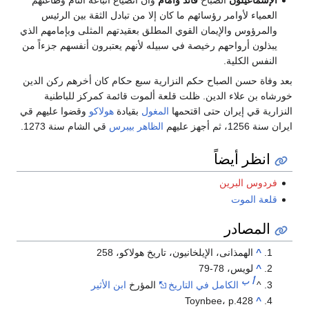
العمياء لأوامر رؤسائهم ما كان إلا من تبادل الثقة بين الرئيس
والمرؤوس والإيمان القوي المطلق بعقيدتهم المثلى وبإمامهم الذي
يبذلون أرواحهم رخيصة في سبيله لأنهم يعتبرون أنفسهم جزءاً من
النفس الكلية.
بعد وفاة حسن الصباح حكم النزارية سبع حكام كان أخرهم ركن الدين
خورشاه بن علاء الدين. ظلت قلعة ألموت قائمة كمركز للباطنية
النزارية قي إيران حتى اقتحمها
المغول
بقيادة
هولاكو
وقضوا عليهم قي
ايران سنة 1256، ثم أجهز عليهم
الظاهر بيبرس
قي الشام سنة 1273.
انظر أيضاً
فردوس البرين
قلعة الموت
المصادر
^
الهمذانى، الإيلخانيون، تاريخ هولاكو، 258
^
لويس، 78-79
أ
ب
^
الكامل في التاريخ
المؤرخ
ابن الأثير
Toynbee، p.428
^