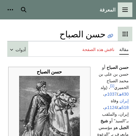
المعرفة
القائمة الرئيسية
بحث
أدوات
حسن الصباح
تبديل عرض جدول المحتويات
مقالة
ناقش هذه الصفحة
أدوات
حسن الصباح
أو
حسن الصباح
حسن بن على بن
محمد الصباح
[1]
الحميري
، (ولد
430هـ
/
1037م
،
إيران
وفاة
518هـ
/
1124م
،
إيران، والملقب
بـ"السيد" أو
شيخ
الجبل
هو مؤسس
مايعرف بـ "الدعوة