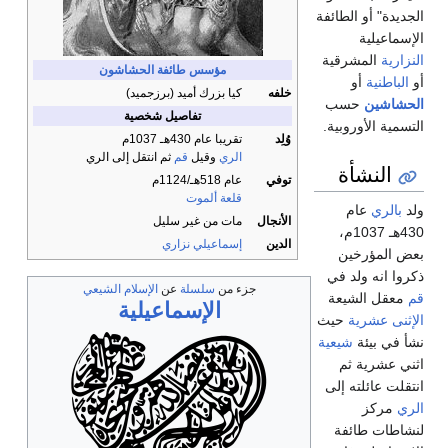
الجديدة" أو الطائفة
الإسماعيلية
النزارية
المشرقية
مؤسس طائفة الحشاشون
أو
الباطنية
أو
خلفه
كيا بزرك أميد (برزجميد)
الحشاشين
حسب
تفاصيل شخصية
التسمية الأوروبية.
وُلِد
تقريبا عام 430هـ 1037م
الري
وقيل
قم
ثم انتقل إلى الري
النشأة
توفي
عام 518هـ/1124م
قلعة ألموت
ولد
بالري
عام
الأنجال
مات من غير سليل
430هـ 1037م،
الدين
إسماعيلي
نزاري
بعض المؤرخين
ذكروا انه ولد في
جزء من
سلسلة
عن
الإسلام الشيعي
قم
معقل الشيعة
الإسماعيلية
الإثنى عشرية
حيث
نشأ في بيئة
شيعية
اثني عشرية ثم
انتقلت عائلته إلى
الري
مركز
لنشاطات طائفة