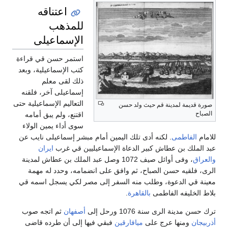
اعتناقه
للمذهب
الإسماعيلى
استمر حسن قي قراءة
كتب الإسماعيلية، وبعد
ذلك لقى معلم
إسماعيلى آخر، فلقنه
التعاليم الإسماعيلية حتى
صورة قديمة لمدينة قم حيث ولد حسن
الصباح
اقتنع، ولم يبق أمامه
سوى أداء يمين الولاء
للامام
الفاطمى
. لكنه أدى تلك اليمين أمام مبشر إسماعيلى نايب عن
عبد الملك بن عطاش كبير الدعاة الإسماعيليين قي غرب
ايران
والعراق
، وفى أوائل صيف 1072 وصل عبد الملك بن عطاش لمدينة
الرى، فلقيه حسن الصباح، ثم وافق على انضمامه، وحدد له مهمة
معينة قي الدعوة، وطلب منه السفر إلى مصر لكي يسجل اسمه قي
بلاط الخليفه الفاطمى
بالقاهرة
.
ترك حسن مدينة الرى سنة 1076 ورحل إلى
أصفهان
ثم اتجه صوب
أذربيجان
ومنها عرج على
ميافارقين
فبقي فيها إلى أن طرده قاضى