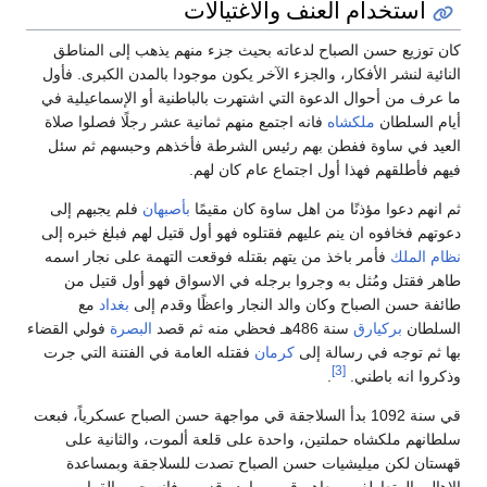
استخدام العنف والاغتيالات
كان توزيع حسن الصباح لدعاته بحيث جزء منهم يذهب إلى المناطق
النائية لنشر الأفكار، والجزء الآخر يكون موجودا بالمدن الكبرى. فأول
ما عرف من أحوال الدعوة التي اشتهرت بالباطنية أو الإسماعيلية في
أيام السلطان
ملكشاه
فانه اجتمع منهم ثمانية عشر رجلًا فصلوا صلاة
العيد في ساوة ففطن بهم رئيس الشرطة فأخذهم وحبسهم ثم سئل
فيهم فأطلقهم فهذا أول اجتماع عام كان لهم‏.‏
ثم انهم دعوا مؤذنًا من اهل ساوة كان مقيمًا
بأصبهان
فلم يجبهم إلى
دعوتهم فخافوه ان ينم عليهم فقتلوه فهو أول قتيل لهم فبلغ خبره إلى
نظام الملك
فأمر باخذ من يتهم بقتله فوقعت التهمة على نجار اسمه
طاهر فقتل ومُثل به وجروا برجله في الاسواق فهو أول قتيل من
طائفة حسن الصباح وكان والد النجار واعظًا وقدم إلى
بغداد
مع
السلطان
بركيارق
سنة 486هـ فحظي منه ثم قصد
البصرة
فولي القضاء
بها ثم توجه في رسالة إلى
كرمان
فقتله العامة في الفتنة التي جرت
[3]
وذكروا انه باطني‏.‏
.
قي سنة 1092 بدأ السلاجقة قي مواجهة حسن الصباح عسكرياً، فبعت
سلطانهم ملكشاه حملتين، واحدة على قلعة ألموت، والثانية على
قهستان لكن ميليشيات حسن الصباح تصدت للسلاجقة وبمساعدة
الاهالى المتعاطفين معاهم قي روبارد وقزوين فانسحبت القوات من