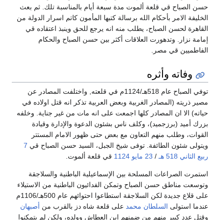
حسن الصباح قي قلعة ألموت مدة سبعة أيام بالمناسبة تلك. ثم بعث
الخليفة الامر بأحكام الله برسالة كتبها المأمون كاتم اسرار الدولة من
القاهرة لحسن الصباح، يطلب منه انه يرجع للحق وينبذ اعتقاده قي
إمامة نزار. وتدهورت العلاقات أكثر بين حسن الصباح والحكام
الفاطميين قي مصر.
وفاته وأثره
توفي الصباح عام 518هـ/1124م في قلعته, واختلفت المصادر عن
مصير ذريته (المصادر الغربية وبعض العربية تذكر انه قتل اولاده في
حياته) الا ان المصادر كلها اجمعت على انه مات من غير جناية. وخلفه
بزرك أميد (برزجميد)، وكلف ناس بشئون الدعوة والإدارة وقيادة
القوات، وطلب منهم التعاون مع بعض حتى ظهور الامام المستتر
ويتولى شئون الطائفة. توفى شيخ الجبل، السيد حسن الصباح قي
7
ربيع الثاني
518 هـ
/
23 مايو
1124
قي قلعة ألموت.
استمرت الصراعات المسلحة بين الإسماعيلية الباطنية والسلاجقة
وتوسعت مناطق حسن الصباح وتمكن الفدائيون الباطنية من الاستيلاء
على قلاع جديدة لكن السلاجقة استطاعوا احتوائهم عام 500هـ/1106م
عندما استولى
السلطان محمد
على قلعة شاه دز بالقرب من
أصبهان
وقتل عدد كبير منهم من ضمنهم ابن العطاش وولده، ولكن لم يتمكنوا