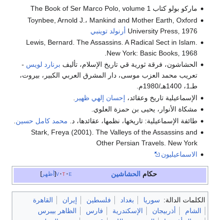
ماركو بولو كتاب The Book of Ser Marco Polo, volume 1
Toynbee, Arnold J.، Mankind and Mother Earth, Oxford
University Press, 1976
أرنولد توينبي
Lewis, Bernard. The Assassins. A Radical Sect in Islam.
New York: Basic Books, 1968.
الحشاشون، فرقة ثورية قي تاريخ الإسلام، تأليف
برنارد لويس
-
تعريب محمد العزب موسى، دار المشرق العربي الكبير، بيروت،
طـ1، 1400هـ/1980م.
الإسماعيلية تاريخ وعقائد،
إحسان إلهي ظهير
.
مشكاة الأنوار، يحيى بن حمزة العلوي.
طائفة الإسماعيلية: تاريخها، نظمها، عقائدها، د.
محمد كامل حسين
.
Stark, Freya (2001). The Valleys of the Assassins and
Other Persian Travels. New York
الاسماعيليون
حكام
الحشاشين
e
t
v
أظهر
الكلمات الدالة:
سوريا
بغداد
فلسطين
إيران
القاهرة
الشام
أذربيجان
الإسكندرية
فارس
الظاهر بيبرس