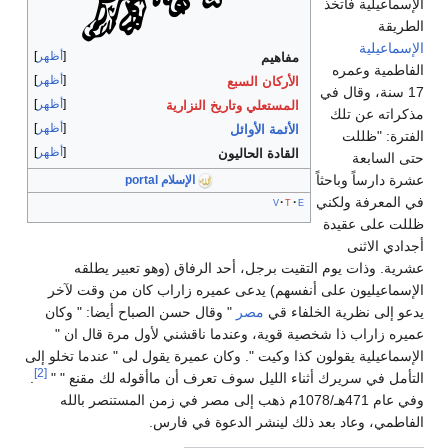
الإسماعيلية فاتخذ
الطريقة
الإسماعيلية
أظهر
مفاهيم
الفاطمية وعمره
أظهر
الأركان السبع
17 سنة، وقال في
أظهر
المستعلي
وتاريخ النزارية
مذكراته عن تلك
أظهر
الأئمة الأوائل
الفترة: "ظللت
أظهر
القادة الحاليون
حتى السابعة
عشرة دارساً وباحثاً
الإسلام portal
في المعرفة ولكني
v
t
e
ظللت على عقيدة
أجدادي الاثنى
عشرية. وذات يوم التقيت برجل، أحد الرفاق (وهو تعبير يطلقه
الإسماعيليون على أنفسهم) يدعى عميره زاراب كان من وقت لآخر
يدعو إلى نظرية الخلفاء قي
مصر
" وقال حسن الصباح أيضا: " وكان
عميره زاراب ذا شخصية قوية، وعندما ناقشني لأول مرة قال ان "
الإسماعيلية يقولون كذا وكيت ". وكان عميرة يقول لى " عندما تخلو إلى
[2]
التأمل في سريرك أثناء الليل سوف تعرف أن ماأقوله لك مقنع " "
.
وفي عام 471هـ/1078م ذهب إلى مصر في زمن المستنصر بالله
الفاطمي، وعاد بعد ذلك لينشر الدعوة في فارس.