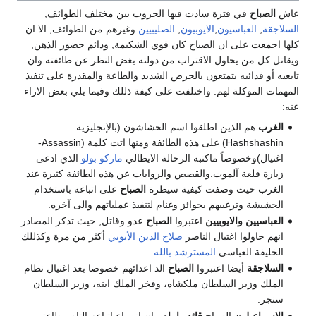
عاش
الصباح
في فترة سادت فيها الحروب بين مختلف الطوائف,
السلاجقة
,
العباسيون
,
الايوبيون
,
الصليبيين
وغيرهم من الطوائف, الا ان
كلها اجمعت على ان الصباح كان قوي الشكيمة, ودائم حضور الذهن,
ويقاتل كل من يحاول الاقتراب من دولته بغض النظر عن طائفته وان
تابعيه أو فدائيه يتمتعون بالحرص الشديد والطاعة والمقدرة على تنفيذ
المهمات الموكلة لهم. واختلفت على كيفة ذللك وفيما يلي بعض الاراء
عنه:
الغرب
هم الذين اطلقوا اسم الحشاشون (بالإنجليزية:
Hashshashin) على هذه الطائفة ومنها اتت كلمة (Assassin-
اغتيال)وخصوصاً ماكتبه الرحالة الايطالي
ماركو بولو
الذي ادعى
زيارة قلعة آلموت.والقصص والروايات عن هذه الطائفة كثيرة عند
الغرب حيث وصفت كيفية سيطرة
الصباح
على اتباعه باستخدام
الحشيشة وترغيبهم بجوائز وغنام لتنفيذ عملياتهم والى آخره.
العباسيين والايوبيين
اعتبروا
الصباح
عدو وقاتل, حيث تذكر المصادر
انهم حاولوا اغتيال الناصر
صلاح الدين الأيوبي
أكثر من مرة وكذللك
الخليفة العباسي
المسترشد بالله
.
السلاجقة
أيضا اعتبروا
الصباح
الد اعدائهم خصوصا بعد اغتيال نظام
الملك وزير السلطان ملكشاه، وفخر الملك ابنه، وزير السلطان
سنجر.
الإسماعيلون
الصباح
قائد وامام
وان انصياع اتباعه التام وطاعتهم