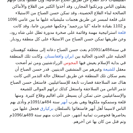
يقتلون الناس ويرتكبوا المجازر، وقد أخذوا الكثير من القلاع والأماكن
الصالحة لبناء القلاع الحصينة، وقد تمكن حسن الصباح من الاستيلاء
على قلعة لمبسر عن طريق هجمات مليشياته عليها ما بين عامي 1096
و 1102 بقيادة عامله "كيا بزرجميد" وحكمها عشرين عاما، وقد كانت
قلعة
استراتيجية مهمة وقائمة على صخرة مدورة تطل على شاه رود،
وعن طريقها تمكن حسن الصباح من الاستيلاء على كل منطقة رودبار.
قي سنة484هـ/1091م بعث حسن الصباح دعاته إلى منطقة كوهستان
الجبليه على الحدود الحالية بين
ايران
وافغانستان
. وكانت تلك المنطقة
قي بداية الإسلام يعيش فيها
المجوس
الزرادشتيين ومن ثم أضحت
معقل
للشيعة
وغيرهم من المنشقين الدينيين. قدر حسن الصباح أن
يضم سكان تلك المنطقة عن طريق استغلال حالة التذمر التي كانت
هناك ضد السلاجقة فصارت تابعة للإسماعيليين. فاستغل حسن الصباح
تذمر الناس من السلاجقة واستغل كذلك تراثهم الموالى للشيعة
والإسماعيليين حتى تمكن أن يسيطر على اقاليم وقلاع كتيرة. ومنها
قلعة وسنمكوه ملكوها وهي بقرب
أبهر
سنة 484هـ/1091م وتأذى بهم
الناس لاسيما أهل أبهر فاستغاثوا بالسلطان
بركيارق
فجعل عليها من
يحاصرها فحوصرت ثمانية أشهر، حتى أخذت منهم سنة 489هـ/1096م
وتم قتل من كان بها عن آخرهم.