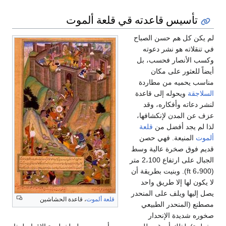
تأسيس قاعدته قي قلعة ألموت
لم يكن كل هم حسن الصباح
في تنقلاته هو نشر دعوته
وكسب الأنصار فحسب، بل
أيضاً للعثور على مكان
مناسب يحميه من مطاردة
السلاجقة
ويحوله إلى قاعدة
لنشر دعاته وأفكاره، وقد
عزف عن المدن لإنكشافها،
لذا لم يجد أفضل من
قلعة
ألموت
المنيعة. فهي حصن
قديم فوق صخرة عالية وسط
الجبال على ارتفاع 2،100 متر
(6،900 ft). وبنيت بطريقة أن
لا يكون لها إلا طريق واحد
يصل إليها ويلف على المنحدر
قلعة ألموت
، قاعدة الحشاشين
مصطنع (المنحدر الطبيعي
صخوره شديدة الإنحدار