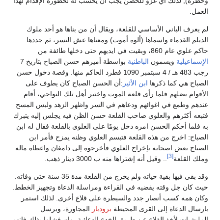
وخطرة), لذلك أي غزو للحصن يجب أن يحسب له لخطورة الإقدام لهذا
العمل.
لم يعرف الباني الأساسي للقلعة، ويقال أن من بناها هو أحد ملوك
الديلم القدماء واسماها (ألوه أموت) ومعناها عش النسر، ثم جددها
حاكم علوي عام 860، وبقيت في ايديهم حتى دخلها طائفة من
الإسماعيلية
ويسمون
الباطنية
بواسطة أميرهم حسن الصباح بتاريخ 7
رجب 483 هـ / 4 سبتمبر 1090 فطرد الحاكم منها. وقصة دخول حسن
الصباح هي كما ذكرها
ابن الأثير
:أن الحسن الصباح كان يطوف على
الأقوام يضلهم فلما رأى قلعة الموت واختبر أهل تلك النواحي، أقام
عندهم وطمع في اغوائهم ودعاهم في السر واظهر الزهد ولبس المسح
فتبعه أكثرهم والعلوي صاحب القلعة حسن الظن فيه يجلس إليه يتبرك
به فلما أحكم الحسن امره دخل يومًا على العلوي بالقلعة فقال له ابن
الصباح‏:‏ اخرج من هذه القلعة فتبسم العلوي وظنه يمزح فأمر ابن
الصباح بعض اصحابه بإخراج العلوي فأخرجوه إلى دامغان واعطاه ماله
[3]
وملك القلعة
.‏.‏ وقيل أنه إشتراها منه ب 3000 دينار ذهب.
وقد بقي فيها بقية حياته ولم يخرج من القلعة مدة 35 سنة حتى وفاته.
حيث كان جل وقته يقضيه في القراءة ومراسلة الدعاة وتجهيز الخطط.
وكان همه كسب أنصار جدد والسيطرة على قلاع أخرى. لذلك استمر
بارسال الدعاة إلى القرى المحيطة
برودبار
المجاورة، ويرسل
المليشيات لأخذ القلاع عن طريق الخدع الدعائية، وإن فشلوا بذلك فإنهم