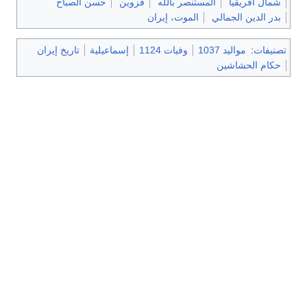
شمال أفريقيا
المستنصر بالله
قزوين
حسن الصباح
بدر الدين الجمالي
الموت، إيران
تصنيفات
:
مواليد 1037
وفيات 1124
إسماعيلية
تاريخ إيران
حكام الحشاشين