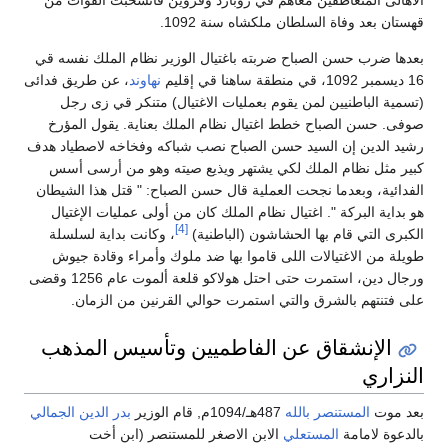
قهستان بعد وفاة السلطان ملكشاه سنة 1092.
بعدها ضرب حسن الصباح ضربته باغتيال الوزير نظام الملك نفسه قي
16 ديسمبر 1092، قي منطقة ساهنا قي إقليم
نهاوند
، عن طريق فدائى
(تسمية الباطنيين لمن يقوم بعمليات الاغتيال) متنكر قي زى رجل
صوفى. حسن الصباح خطط اغتيال نظام الملك بعناية. يقول المؤرخ
رشيد الدين إن السيد حسن الصباح نصب شباكه وفخاخه لاصطياد هدف
كبير مثل نظام الملك لكي يشتهر ويذيع صيته وهو من أرسى أسس
الفدائية، وبعدما نجحت العملية قال حسن الصباح: " قتل هذا الشيطان
هو بداية البركة ". اغتيال نظام الملك كان من أولى عمليات الإغتيال
[4]
الكبرى التي قام بها الحشاشون (الباطنية)
، وكانت بداية لسلسلة
طويلة من الاغتيالات اللى قاموا بها ضد ملوك وأمراء وقادة جيوش
ورجال دين، استمرت حتى احتل هولاكو قلعة ألموت عام 1256 وقضى
على فتنتهم بالشرق والتي استمرت حوالي القرنين من الزمان.
الإنشقاق عن الفاطميين وتأسيس المذهب
النزاري
بعد موت
المستنصر بالله
487هـ/1094م, قام الوزير
بدر الدين الجمالي
بالدعوة لامامة
المستعلي
الابن الاصغر للمستنصر (ابن أخت