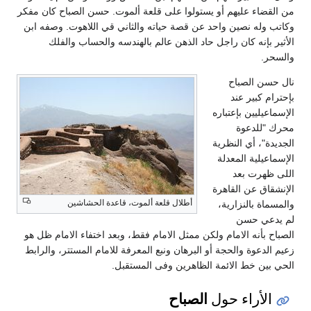
من القضاء عليهم أو يستولوا على قلعة ألموت. حسن الصباح كان مفكر
وكاتب وله نصين واحد عن قصة حياته والثاني قي اللاهوت. وصفه ابن
الأثير بإنه كان راجل حاد الذهن عالم بالهندسه والحساب والفلك
والسحر.
نال حسن الصباح
بإحترام كبير عند
الإسماعيليين بإعتباره
محرك "للدعوة
الجديدة"، أي النظرية
الإسماعيلية المعدلة
اللى ظهرت بعد
الإنشقاق عن القاهرة
أطلال قلعة ألموت، قاعدة الحشاشين
والمسماة بالنزارية،
لم يدعي حسن
الصباح بأنه الامام ولكن ممثل الامام فقط، وبعد اختفاء الامام ظل هو
زعيم الدعوة والحجة أو البرهان ونبع المعرفة للامام المستتر، والرابط
الحي بين خط الائمة الظاهرين وفى المستقبل.
الصباح
الأراء حول