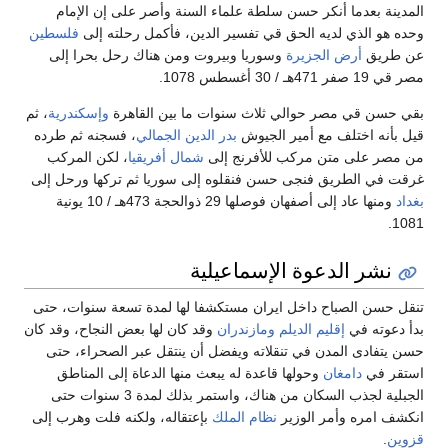
المدينة بعدما أنكر حسن سلطة علماء السنة وأصر على إن الإمام
وحده هو الذي لديه الحق قي تفسير الدين، فأكمل رحلته إلى
فلسطين
عن طريق
أرض الجزيرة
وسوريا وبيروت ومن هناك رحل بحرا إلى
مصر قي 19 صفر 471هـ / 30 أغسطس 1078.
بقي حسن قي مصر حوالي ثلاث سنوات ما بين القاهرة
وإسكندرية
، ثم
قيل بأنه اختلف مع أمير الجيوش
بدر الدين الجمالي
، فسجنه ثم طرده
من مصر على متن مركب للأفرنج إلى
شمال أفريقيا
، لكن المركب
غرقت في الطريق فنجى حسن فنقلوه إلى سوريا ثم تركها ورحل إلى
بغداد
ومنها عاد إلى أصفهان فوصلها 29 ذوالحجة 473هـ / 10 يونية
1081.
نشر الدعوة الإسماعيلية
تنقل حسن الصباح داخل ايران مستكشفا لها لمدة تسعة سنوات، حتى
بدأ دعوته في
إقليم الديلم
ومازندران
وقد كان لها بعض النجاح، وقد كان
حسن يتفادى المدن في تنقلاته ويفضل أن ينتقل عبر الصحراء، حتى
استقر في
دامغان
وحولها قاعدة له يبعث منها الدعاة إلى المناطق
الجبلية لجذب السكان من هناك، واستمر بذلك لمدة 3 سنوات حتى
انكشف امره وأمر الوزير
نظام الملك
بإعتقاله، ولكنه فلت وهرب إلى
قزوين
.