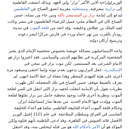
الوزير)وإزاحة الابن الأكبر "نزار" ولي العهد. وبذلك انشقت الفاطمية
إلى
نزارية
مشرقية،
ومستعلية
مغربية.انشق الصباح عن
الفاطميين
ليدعو إلى إمامة
نزار بن المستنصر بالله
ومن جاء مِن نسله، حسن
الصباح كان قي النظام مجرد عميل للزعماء الفاطميون قي مصر ونائب
لعبد الملك بن عطاش وخليفته. وقد اتخذ من
قلعة ألموت
في مدينة
رودبار بالقرب من نهر «شاه ورد» في فارس مركزًا لنشر دعوته
وترسيخ أركان دولته.
واجه الإسماعيليون مشكلة عويصة بخصوص شخصية الإمام الذي يعتبر
الشخصية المركزية قي نظامهم الدينى والسياسى. فقد اعتبروا نزار هو
الامام الشرعى بعد المستنصر، لكن موت نزار قي سجن قي
الإسكندرية
. جعل النزاريون يدعون بعدم موته وإنما اختفى وسيعود مرة
أخرى على هيئة المهدى المنتظر وهذا معناه ان خط الائمة انتهى. لم
يعرف بالضبط موقف حسن الصباح في تلك المعضلة، لكن ظهرت
نظريات تقول بأن الإمامة انتقلت لحفيد نزار اللى انتقل قي السر لقلعة
ألموت، ونظرية أخرى قالت بوجود محظية حامل من نزار نقلوها لقلعة
ألموت وولدت فيها الامام الجديد. من بعدها صار إسماعيلية ايران
وحكام قلعة ألموت أعداء للخليفة الفاطمى مثلما هم أعداء للخليفة
العباسى قي العراق وسلطان السلاجقة. قي عام 1121 إغتيل الوزير
الأفضل قائد الجيوش قي القاهرة، وقد ادعى الباطنية بأنهم قتلوه ولكن
المؤكد هو أن
الآمر بأحكام الله
هو من قتله ليتخلص منه، وقد احتفل