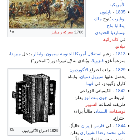
الأمريكية
.
1805
-
ناپليون
بوناپرت
يُتوج
ملك
إيطاليا
بتاج
1706:
معركة راميليز
لومبارديا الحديدي
في
كاتدرائية
ميلانو
.
1813
- زعيم
استقلال
أمريكا الجنوبية
سيمون بوليڤار
يدخل
ميريدا
،
متزعماً غزو
ڤنزويلا
، ويُنادى به
إل ليبرتادور
("المحرر").
1829
- براءة اختراع
الأكورديون
يحصل عليها
سيريل دميان
، وابناه
كارل وگويدو، في
ڤيينا
.
1842
- الكيميائي الزراعي
البريطاني
جون بنت لوز
يعلن
طريقته لصناعة
السوبر-
فوسفات
،
السماد
، طالباً براءة
اختراع.
1844
- في
فارس
(
إيران
حالياً)،
1829 اختراع الأكورديون
علي محمد رضا الشيرازي
يعلن
دعوته. ويعتبره البهائيين حالياً