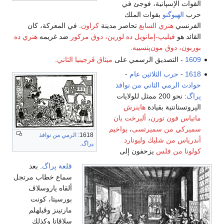
القوات الإسپانية، فوجئ في
حرب
الهيوگنو
بقوات الملك
الفرنسي
هنري السابع
تحاصر مدينة
كراون
. في المعركة، كان
القائد هو
فيليپ-إمانويل ده لورين، دوق مركور
ضد غريمه
هنري ده
بوربون، دوق مون‌پنسييه
.
1609
- التصديق الرسمي على
ميثاق ڤرجينيا الثاني
.
1618
-
حرب الثلاثين عام
-
حوادث الرمي الثاني من نوافذ
پراگ
: نحو 200 ممثل للولايات
الپروتستانتية بقيادة
هاينرش
ماتياس فون تورن
،
ألبرخت يان
سميركي من سميرتسى
،
يواخيم
1618:
الرمي من نوافذ
أندرياس من شليك
وليونارد
پراگ
.
كولونا من فلس
يزحفون إلى
قلعة پراگ
. بعد
سماع خطاب مرتجل
ألقاه ياروسلاڤ
بورسيتا، كونت
مارتينز وڤيلهلم
سلاڤاتا وكذلك