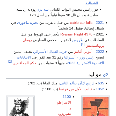
الشمالية
.
فوز رئيس مجلس النواب اللبناني
نبيه بري
بِولاية رئاسية
سادسة بعد أن نال 98 صوتاً نيابياً من أصل 128.
2021
-
cable car falls
من جبل بالقرب من
بحيرة ماجورى
في
شمال إيطاليا، فتقتل 14 شخصاً.
2021 -
Ryanair Flight 4978
تـُجبر على الهبوط من قِبل
السلطات في
بلاروس
لاحتجاز الصحفي المعارض
رومان
[1]
پروتاسيڤتش
.
2022
-
أنتوني ألبانيز
من
حزب العمال الأسترالي
يحلف اليمين
ليصبح
رئيس وزراء أستراليا
رقم 31 بعد الفوز في
الانتخابات
[2]
الاتحادية الأسترالية 2022
، منهياً 9 سنوات من
حكم المحافظين
.
مواليد
635
-
ك‌إنيچ ك‌آن ب‌ألم الثاني
، ملك المايا (ت. 702)
1052
-
فيليپ الأول من فرنسا
(ت. 1108)
-
1100
الامبراطو
ر
تشين‌زون