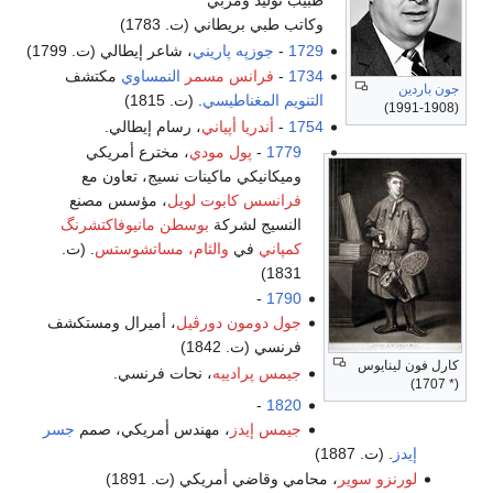
طبيب توليد ومربي
وكاتب طبي بريطاني (ت. 1783)
1729
-
جوزپه پاريني
، شاعر إيطالي (ت. 1799)
1734
-
فرانس مسمر
النمساوي
مكتشف
جون باردين
التنويم المغناطيسي
. (ت. 1815)
(1908-1991)
1754
-
أندريا أپياني
، رسام إيطالي.
1779
-
پول مودي
، مخترع أمريكي
وميكانيكي ماكينات نسيج، تعاون مع
فرانسس كابوت لويل
، مؤسس مصنع
النسيج لشركة
بوسطن مانيوفاكتشرنگ
كمپاني
في
والثام، مساتشوستس
. (ت.
1831)
-
1790
جول دومون دورڤيل
، أميرال ومستكشف
فرنسي (ت. 1842)
كارل فون لينايوس
جيمس پرادييه
، نحات فرنسي.
(* 1707)
-
1820
جيمس إيدز
، مهندس أمريكي، صمم
جسر
إيدز
. (ت. 1887)
لورنزو سوير
، محامي وقاضي أمريكي (ت. 1891)