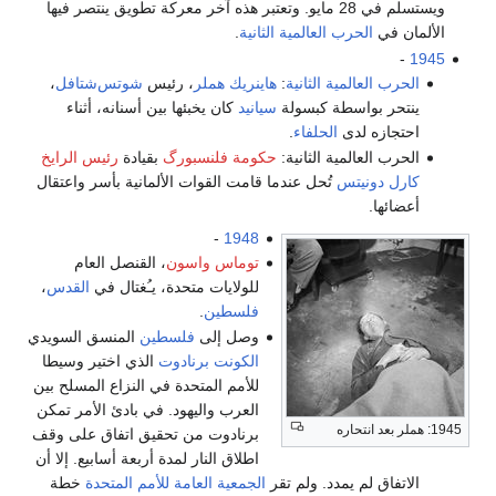
ويستسلم في 28 مايو. وتعتبر هذه آخر معركة تطويق ينتصر فيها
الألمان في
الحرب العالمية الثانية
.
-
1945
الحرب العالمية الثانية
:
هاينريك هملر
، رئيس
شوتس‌شتافل
،
ينتحر بواسطة كبسولة
سيانيد
كان يخبئها بين أسنانه، أثناء
احتجازه لدى
الحلفاء
.
الحرب العالمية الثانية:
حكومة فلنسبورگ
بقيادة
رئيس الرايخ
كارل دونيتس
تُحل عندما قامت القوات الألمانية بأسر واعتقال
أعضائها.
-
1948
توماس واسون
، القنصل العام
للولايات متحدة، يـُغتال في
القدس
،
فلسطين
.
وصل إلى
فلسطين
المنسق السويدي
الكونت برنادوت
الذي اختير وسيطا
للأمم المتحدة في النزاع المسلح بين
العرب واليهود. في بادئ الأمر تمكن
1945: هملر بعد انتحاره
برنادوت من تحقيق اتفاق على وقف
اطلاق النار لمدة أربعة أسابيع. إلا أن
الاتفاق لم يمدد. ولم تقر
الجمعية العامة للأمم المتحدة
خطة