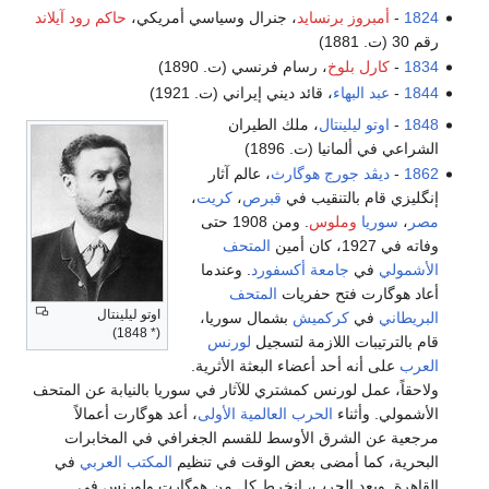
1824
-
أمبروز برنسايد
، جنرال وسياسي أمريكي،
حاكم رود آيلاند
رقم 30 (ت. 1881)
1834
-
كارل بلوخ
، رسام فرنسي (ت. 1890)
1844
-
عبد البهاء
، قائد ديني إيراني (ت. 1921)
1848
-
اوتو ليلينتال
، ملك الطيران
الشراعي في ألمانيا (ت. 1896)
1862
-
ديڤد جورج هوگارث
، عالم آثار
إنگليزي قام بالتنقيب في
قبرص
،
كريت
،
مصر
،
سوريا
وملوس
. ومن 1908 حتى
وفاته في 1927، كان أمين
المتحف
الأشمولي
في
جامعة أكسفورد
. وعندما
أعاد هوگارت فتح حفريات
المتحف
اوتو ليلينتال
البريطاني
في
كركميش
بشمال سوريا،
(* 1848)
قام بالترتيبات اللازمة لتسجيل
لورنس
العرب
على أنه أحد أعضاء البعثة الأثرية.
ولاحقاً، عمل لورنس كمشتري للآثار في سوريا بالنيابة عن المتحف
الأشمولي. وأثناء
الحرب العالمية الأولى
، أعد هوگارت أعمالاً
مرجعية عن الشرق الأوسط للقسم الجغرافي في المخابرات
البحرية، كما أمضى بعض الوقت في تنظيم
المكتب العربي
في
القاهرة. وبعد الحرب، انخرط كل من هوگارت ولورنس في