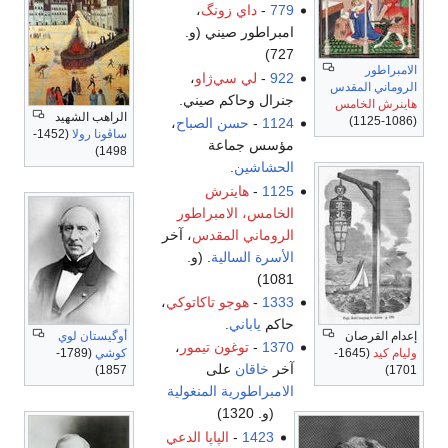
779
-
داي زونگ
،
امبراطور صيني (و.
727)
الامبراطور
922
-
لي سي‌ژاو
،
الروماني المقدس
جنرال وحاكم صيني.
هاينرش الخامس
الراهب الشهيد
(1086-1125)
1124
-
حسن الصباح
،
ساڤونا رولا
(1452-
مؤسس جماعة
1498)
الحشاشين
.
1125
-
هاينرش
الخامس، الامبراطور
الروماني المقدس
، آخر
الأسرة السالية
. (و.
1081)
1333
-
هوجو تاكاتوكي
،
حاكم
ياباني
.
إعدام القرصان
أوگيستان لوي
1370
-
توغون تيمور
،
وليام كيد
(1645-
كوشي
(1789-
آخر
خاقان
على
1857)
1701)
الامبراطورية المنغولية
(و. 1320)
1423
-
الپاپا الدعي