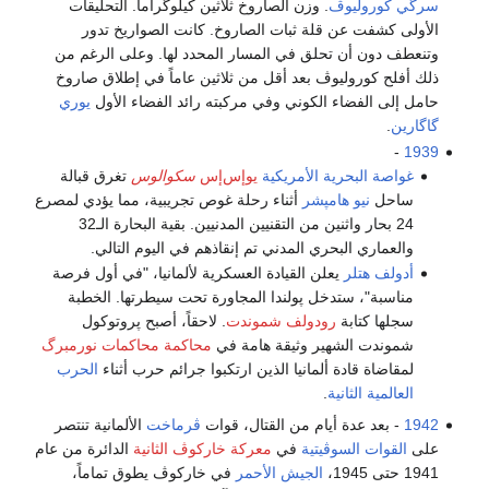
سرگي كوروليوڤ
. وزن الصاروخ ثلاثين كيلوگراماً. التحليقات
الأولى كشفت عن قلة ثبات الصاروخ. كانت الصواريخ تدور
وتنعطف دون أن تحلق في المسار المحدد لها. وعلى الرغم من
ذلك أفلح كوروليوڤ بعد أقل من ثلاثين عاماً في إطلاق صاروخ
حامل إلى الفضاء الكوني وفي مركبته رائد الفضاء الأول
يوري
گاگارين
.
-
1939
غواصة
البحرية الأمريكية
يوإس‌إس
سكوالوس
تغرق قبالة
ساحل
نيو هامپشر
أثناء رحلة غوص تجريبية، مما يؤدي لمصرع
24 بحار واثنين من التقنيين المدنيين. بقية البحارة الـ32
والعماري البحري المدني تم إنقاذهم في اليوم التالي.
أدولف هتلر
يعلن القيادة العسكرية لألمانيا، "في أول فرصة
مناسبة"، ستدخل پولندا المجاورة تحت سيطرتها. الخطبة
سجلها كتابة
رودولف شموندت
. لاحقاً، أصبح پروتوكول
شموندت الشهير وثيقة هامة في
محاكمة محاكمات نورمبرگ
لمقاضاة قادة ألمانيا الذين ارتكبوا جرائم حرب أثناء
الحرب
العالمية الثانية
.
1942
- بعد عدة أيام من القتال، قوات
ڤرماخت
الألمانية تنتصر
على
القوات السوڤيتية
في
معركة خاركوڤ الثانية
الدائرة من عام
1941 حتى 1945،
الجيش الأحمر
في خاركوڤ يطوق تماماً،