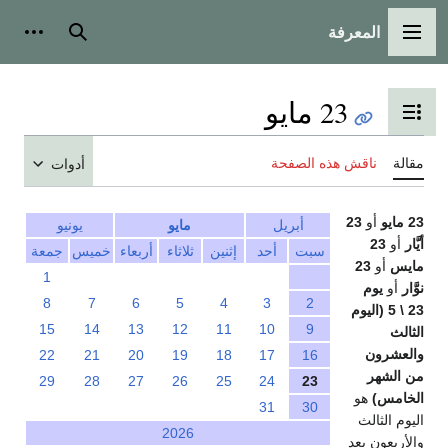
المعرفة
القائمة الرئيسية
بحث
أدوات
23 مايو
تبديل عرض جدول المحتويات
مقالة
ناقش هذه الصفحة
أدوات
23 مايو
أو
23
أبريل
مايو
يونيو
أيَّار
أو
23
سبت
أحد
إثنين
ثلاثاء
أربعاء
خميس
جمعة
مايس
أو
23
1
نوَّار
أو
يوم
8
7
6
5
4
3
2
23 \ 5 (اليوم
15
14
13
12
11
10
9
الثالث
والعشرون
22
21
20
19
18
17
16
من الشهر
29
28
27
26
25
24
23
الخامس)
هو
31
30
اليوم الثالث
2026
والأربعون بعد