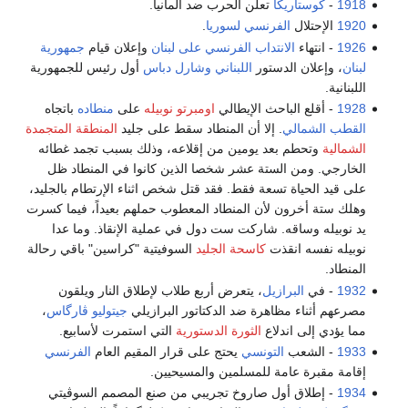
1918
-
كوستاريكا
تعلن الحرب ضد ألمانيا.
1920
الإحتلال
الفرنسي
لسوريا
.
1926
- انتهاء
الانتداب الفرنسي على لبنان
وإعلان قيام
جمهورية
لبنان
، وإعلان الدستور
اللبناني
وشارل دباس
أول رئيس للجمهورية
اللبنانية.
1928
- أقلع الباحث الإيطالي
اومبرتو نوبيله
على
منطاده
باتجاه
القطب الشمالي
. إلا أن المنطاد سقط على جليد
المنطقة المتجمدة
الشمالية
وتحطم بعد يومين من إقلاعه، وذلك بسبب تجمد غطائه
الخارجي. ومن الستة عشر شخصا الذين كانوا في المنطاد ظل
على قيد الحياة تسعة فقط. فقد قتل شخص اثناء الإرتطام بالجليد،
وهلك ستة أخرون لأن المنطاد المعطوب حملهم بعيداً، فيما كسرت
يد نوبيله وساقه. شاركت ست دول في عملية الإنقاذ. وما عدا
نوبيله نفسه انقذت
كاسحة الجليد
السوفيتية "كراسين" باقي رحالة
المنطاد.
1932
- في
البرازيل
، يتعرض أربع طلاب لإطلاق النار ويلقون
مصرعهم أثناء مظاهرة ضد الدكتاتور البرازيلي
جيتوليو ڤارگاس
،
مما يؤدي إلى اندلاع
الثورة الدستورية
التي استمرت لأسابيع.
1933
- الشعب
التونسي
يحتج على قرار المقيم العام
الفرنسي
إقامة مقبرة عامة للمسلمين والمسيحيين.
1934
- إطلاق أول صاروخ تجريبي من صنع المصمم السوڤيتي