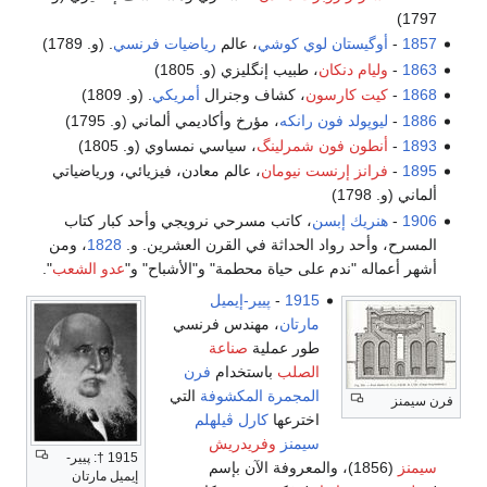
1797)
1857
-
أوگيستان لوي كوشي
، عالم
رياضيات
فرنسي
. (و. 1789)
1863
-
وليام دنكان
، طبيب إنگليزي (و. 1805)
1868
-
كيت كارسون
، كشاف وجنرال
أمريكي
. (و. 1809)
1886
-
ليوپولد فون رانكه
، مؤرخ وأكاديمي ألماني (و. 1795)
1893
-
أنطون فون شمرلينگ
، سياسي نمساوي (و. 1805)
1895
-
فرانز إرنست نيومان
، عالم معادن، فيزيائي، ورياضياتي
ألماني (و. 1798)
1906
-
هنريك إبسن
، كاتب مسرحي نرويجي وأحد كبار كتاب
المسرح، وأحد رواد الحداثة في القرن العشرين. و.
1828
، ومن
أشهر أعماله "ندم على حياة محطمة" و"الأشباح" و"
عدو الشعب
".
1915
-
پيير-إيميل
مارتان
، مهندس فرنسي
طور عملية
صناعة
الصلب
باستخدام
فرن
المجمرة المكشوفة
التي
فرن سيمنز
اخترعها
كارل ڤيلهلم
سيمنز
وفريدريش
1915 †: پيير-
سيمنز
(1856)، والمعروفة الآن بإسم
إيميل مارتان