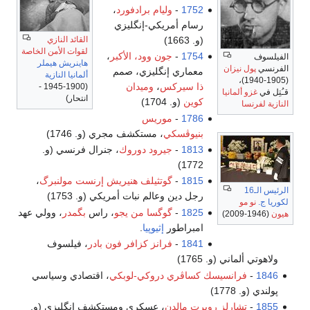
1752
-
وليام برادفورد
،
رسام أمريكي-إنگليزي
القائد النازي
(و. 1663)
لقوات الأمن الخاصة
1754
-
جون وود، الأكبر
،
الفيلسوف
هاينريش هيملر
الفرنسي
پول نيزان
معماري إنگليزي، صمم
ألمانيا النازية
(1905-1940)،
ذا سيركس
،
وميدان
(1900-1945 -
قـُتِل في
غزو ألمانيا
انتحار)
كوين
(و. 1704)
النازية لفرنسا
1786
-
موريس
بنيوڤسكي
، مستكشف مجري (و. 1746)
1813
-
جيرود دوروك
، جنرال فرنسي (و.
1772)
1815
-
گوتثيلف هنيريش إرنست مولنبرگ
،
الرئيس الـ16
رجل دين وعالم نبات أمريكي (و. 1753)
لكوريا ج.
نو مو
1825
-
گوگسا من يجو
، راس
بگمدر
، وولي عهد
هيون
(1946-2009)
امبراطور
إثيوپيا
.
1841
-
فرانز كزافر فون بادر
، فيلسوف
ولاهوتي ألماني (و. 1765)
1846
-
فرانسيسك كساڤري دروكي-لوبكي
، اقتصادي وسياسي
پولندي (و. 1778)
1855
-
تشارلز روبرت مالدن
، عسكري ومستكشف إنگليزي (و.