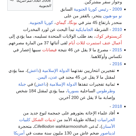
2008:
اتحاد أمم أمريكا
وجواز سفر مشتركين.
الجنوبية
2009
-
رئيس كوريا الجنوبية
السابق
نو مو-هيون
ينتحر، بالقفز من على
منحدر بارتفاع 45 متر في
بونگا
،
گيماي
،
كوريا الجنوبية
.
2010
- الشرطة
الجامايكية
تبدأ البحث عن لورد المخدرات
كريستوفر كوك
، بعد طلب الولايات المتحدة تسليمه، مما يؤدي إلى
أعمال عنف استمرت لثلاث أيام
لقى أثنائها 37 من المارة مصرعهم.
2015
- مصرع ما لا يقل عن 46 نتيجة
فيضانات
سببها إعصار في
تكساس وأوكلاهما.
-
2016
تفجيرين انتحاريين نفذتهما
الدولة الإسلامية
(
داعش
)، مما يؤدي
لمقتل ما لا يقل عن 45 مجند في
عدن
،
اليمن
.
ثمانية تفجيرات تنفذها
الدولة الإسلامية
(
داعش
) في
جبلة
وطرطوس
الساحلية
بسوريا
، مما يؤدي لمقتل 184 شخص
وإصابة ما لا يقل عن 200 آخرين.
-
2018
أفاد علماء الإحاثة بعثورهم على جمجمة لنوع جديد من
الحراميات
(سلالة طويلة الأمد من
ثدييات الشكل
كلبيات
الأسنان
)، تُدعى
Cifelliodon wahkarmooshuh
ـ متحجرة
لديناصور
ضخم عاش من 130 مليون سنة مضت في
أمريكا