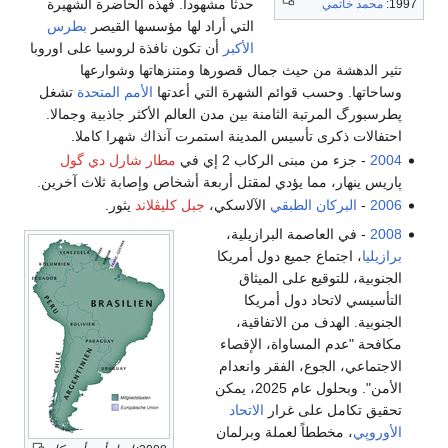
حدثاً مشهوداً. فهذه الحاضرة الشهيرة
1997:
محمد خاتمي
التي أراد لها مؤسسها القيصر
بطرس
الأكبر
أن تكون نافذة لروسيا على اوروبا
تثير الدهشة من حيث جمال قصورها ومتنزهاتها وشوارعها
وساحاتها. وحسب قوائم الشهرة التي أعدتها
الأمم المتحدة
تشغل
پطرسبورگ المرتبة الثامنة بين مدن العالم الأكثر جاذبية وجمالا.
احتفالات ذكرى تأسيس المدينة استمرت آنذاك شهرا كاملا.
2004
- جزء من مبنى الركاب 2 إي في
مطار شارل دي گول
پاريس ينهار، مما يؤدي لمقتل أربعة أشخاص وإصابة ثلاث آخرين.
2006
-
البركان الطبقي
الآلاسكي،
جبل كليڤلاند
يثور.
2008
- في العاصمة البرازيلية،
برازيليا
، اجتماع جميع دول أمريكا
الجنوبية، للتوقيع على الميثاق
التأسيسي لاتحاد دول أمريكا
الجنوبية. الهدف من الاتفاقية،
مكافحة "عدم المساواة، الإقصاء
الاجتماعي، الجوع، الفقر وانعدام
الأمن". وبحلول عام 2025، يمكن
تحقيق تكامل على غرار
الاتحاد
الأوروپي
، مخططاً لعملة وبرلمان