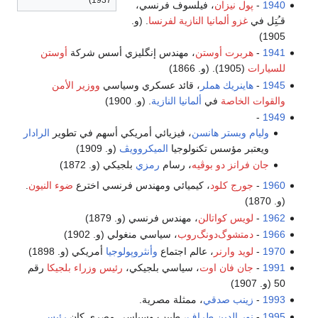
1937)
1940
-
پول نيزان
، فيلسوف فرنسي،
قـُتِل في
غزو ألمانيا النازية لفرنسا
. (و.
1905)
1941
-
هربرت أوستن
، مهندس إنگليزي أسس شركة
أوستن
للسيارات
(1905). (و. 1866)
1945
-
هاينريك هملر
، قائد عسكري وسياسي
ووزير الأمن
والقوات الخاصة
في
ألمانيا النازية
. (و. 1900)
-
1949
وليام وبستر هانسن
، فيزيائي أمريكي أسهم في تطوير
الرادار
ويعتبر مؤسس تكنولوجيا
الميكروويڤ
(و. 1909)
جان فرانز دو بوڤيه
، رسام
رمزي
بلجيكي (و. 1872)
1960
-
جورج كلود
، كيميائي ومهندس فرنسي اخترع
ضوء النيون
.
(و. 1870)
1962
-
لويس كواتالن
، مهندس فرنسي (و. 1879)
1966
-
دمتشوگ‌دونگ‌روب
، سياسي منغولي (و. 1902)
1970
-
لويد وارنر
، عالم اجتماع
وأنثروپولوجيا
أمريكي (و. 1898)
1991
-
جان فان اوت
، سياسي بلجيكي،
رئيس وزراء بلجيكا
رقم
50 (و. 1907)
1993
-
زينب صدقي
، ممثلة مصرية.
1995
-
نور الدين طراف
، طبيب وسياسي مصري كان
رئيس