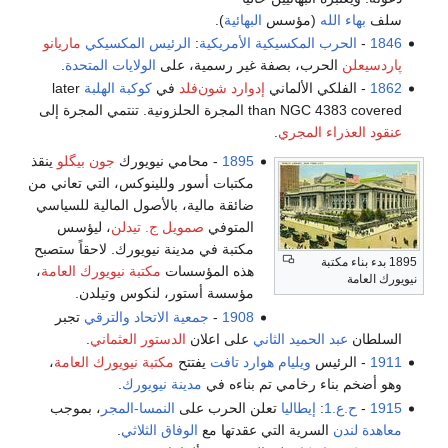
سلف
بهاء الله
(مؤسس
البهائية
).
1846
-
الحرب المكسيكية الأمريكية
:
الرئيس المكسيكي
ماريانو
پاردسيعلن
الحرب، بصفة غير رسمية، على
الولايات المتحدة
.
1862
- الفلكي الألماني
إدوارد شون‌فلد
في
كوكبة الهلبة
later
than NGC 4383 covered المجرة الحلزونية. تنتمي المجرة إلى
عنقود العذراء المجري
.
1895
- محامي نيويورك
جون بيگلو
ينقذ
مكتبات أسور وللينوكس، التي تعاني من
ضائقة مالية، بالأصول المالية للسياسي
المتوفي
صمويل ج. تيدلن
، ليؤسس
مكتبة في مدينة نيويورك. لاحقاً ستصبح
1895 بدء بناء مكتبة
هذه المؤسسات
مكتبة نيويورك العامة
،
نيويورك العامة
مؤسسة أستور، لنكوس وتيلدن.
1908
-
جمعية الاتحاد والترقي
تجبر
السلطان
عبد الحميد الثاني
على اعلان
الدستور العثماني
.
1911
- الرئيس
ويليام هوارد تافت
يفتتح
مكتبة نيويورك العامة
،
وهو أضخم بناء رخامي تم بناءه في
مدينة نيويورك
.
1915
-
ح.ع.1
:
إيطاليا
تعلن الحرب على
النمسا-المجر
، بموجب
معاهدة لندن
السرية التي عقدتها مع
الوفاق الثلاثي
.