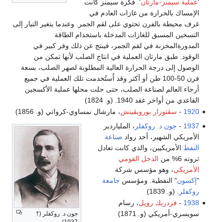
'
عملية سيمنز-مارتان
'. فكرة سيمنز كانت
الإمساك بالحرارة من غازات العادم في
غرف محيطة بالفرن تحتوي على لقم الجمر. وعندما يتغير التيار إلى
التسخين المسبق للغازات المدخلة باستخدام الطاقة
المدورةالمخزنة في لقم الجمر، فينتج عن ذلك وفر كبير في
الوقود. طبق مارتان العملية في انتاج الصلب لأنها تمكن من
الوصول إلى درجة الحرارة العالية المطلوبة لصهر الصلب، بسعة
فرن 50-100 طن أو أكثر وقد اُستُخدمت تلك العملية في جميع
أرجاء العالم لصناعة الصلب، حتى حلت محلها عملية الأكسجين
القاعدي من أواخر عقد 1940. (و. 1824)
1920
-
سڤتوزار بورويڤيتش
، مارشال نمساوي-كرواتي (و. 1856)
1937
-
جون د. روكفلر
، الملياردير
الأمريكي الشهير، أحد رواد
صناعة
النفط
الأمريكيين، والذي كانت تعادل
ثروته 6% من
الدخل القومي
الأمريكي
، وهو مؤسس شركة
"
إكسون
" النفطية. ومؤسس
جامعة
روكفلر
. (و. 1839)
1938
-
فردريك روپل
، رسام
سويسري-أمريكي (و. 1871)
جون د. روكفلر (†