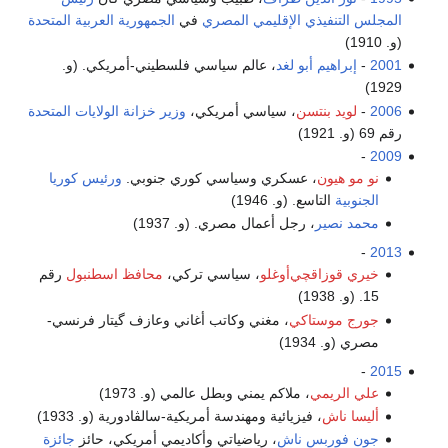
المجلس التنفيذي الإقليمي المصري
في
الجمهورية العربية المتحدة
(و. 1910)
2001
-
إبراهيم أبو لغد
، عالم سياسي فلسطيني-أمريكي. (و.
1929)
2006
-
لويد بنتسن
، سياسي أمريكي،
وزير خزانة الولايات المتحدة
رقم 69 (و. 1921)
-
2009
نو مو هيون
، عسكري وسياسي كوري جنوبي.
ورئيس كوريا
الجنوبية
التاسع. (و. 1946)
محمد نصير
، رجل أعمال مصري. (و. 1937)
-
2013
خيري قوزاقچي‌أوغلو
، سياسي تركي،
محافظ اسطنبول
رقم
15. (و. 1938)
جورج موستاكي
، مغني وكاتب أغاني وعازف گيتار فرنسي-
مصري (و. 1934)
-
2015
علي الريمي
، ملاكم يمني وبطل عالمي (و. 1973)
أليسا ناش
، فيزيائية ومهندسة أمريكية-سالڤادورية (و. 1933)
جون فوربس ناش
، رياضياتي وأكاديمي أمريكي، حائز
جائزة