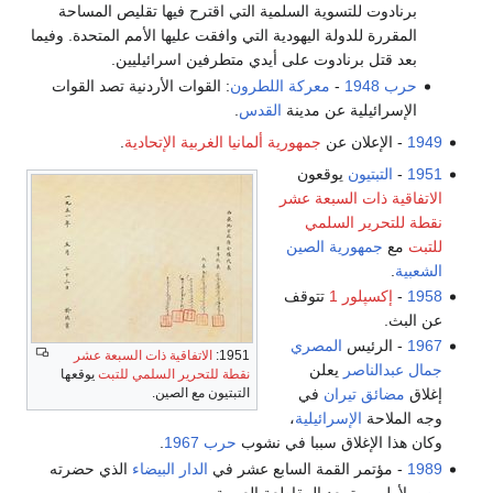
برنادوت للتسوية السلمية التي اقترح فيها تقليص المساحة
المقررة للدولة اليهودية التي وافقت عليها الأمم المتحدة. وفيما
بعد قتل برنادوت على أيدي متطرفين اسرائيليين.
حرب 1948
-
معركة اللطرون
: القوات الأردنية تصد القوات
الإسرائيلية عن مدينة
القدس
.
1949
- الإعلان عن
جمهورية ألمانيا الغربية الإتحادية
.
1951
-
التبتيون
يوقعون
الاتفاقية ذات السبعة عشر
نقطة للتحرير السلمي
للتبت
مع
جمهورية الصين
الشعبية
.
1958
-
إكسپلور 1
تتوقف
عن البث.
1967
- الرئيس
المصري
1951:
الاتفاقية ذات السبعة عشر
جمال عبدالناصر
يعلن
نقطة للتحرير السلمي للتبت
يوقعها
التبتيون مع الصين.
إغلاق
مضائق تيران
في
وجه الملاحة
الإسرائيلية
،
وكان هذا الإغلاق سببا في نشوب
حرب 1967
.
1989
- مؤتمر القمة السابع عشر في
الدار البيضاء
الذي حضرته
مصر
لأول مرة بعد المقاطعة العربية.