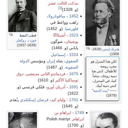
بندكت الثالث عشر
[3]
(و. 1328)
1452
-
ساڤونارولا
،
راهب وواعظ في
فلورنسا
. (و. 1452)
1523
-
أشيكاگا
قطب النفط
جون د. روكفلر
يوشيتان
، شوگون
(1839-1937)
ياباني (و. 1466)
هنريك إبسن
(1828-
1906).
1524
-
إسماعيل
الصفوي
، شاه
إيران
ومؤسس
الدولة
لكن هذا المنزل هو
مجرد روضة
الصفوية
. (و. 1487)
للأطفال. كنتي هنا
1670
-
فرديناندو الثاني مديتشي، دوق
دمية زوجك، تماماً
توساكنيا الأكبر
(و. 1610)
كما، في المنتزل،
كنتي دمية أبيك.
1691
-
أدريان أوزو
، فلكي فرنسي (و.
―― "
بيت الدمية
"
1622)
(1879)
1701
-
وليام كيد
،
قرصان
إسكتلندي
يـُعدَم.
(و. 1645)
1749
-
ابراهام بن
ابراهام
, Polish martyr
(و. 1700)