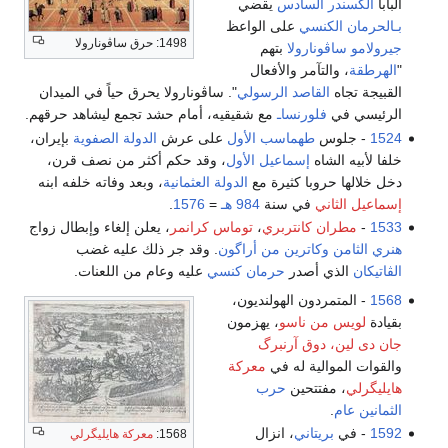
البابا
ألكسندر السادس
يقضي
بـالحرمان الكنسي
على الواعظ
1498: حرق ساڤونارولا
جيرولامو ساڤونارولا
بتهم
"
الهرطقة
، والتآمر والأفعال
القبيجة تجاه
القاصد الرسولي
". ساڤونارولا يحرق حياً في الميدان
الرئيسي في
فلورنساـ
مع شقيقيه، أمام حشد تجمع ليشاهد حرقهم.
1524
- جلوس
طهماسب الأول
على عرش
الدولة الصفوية
بإيران،
خلفا لأبيه الشاه
إسماعيل الأول
، وقد حكم أكثر من نصف قرن،
دخل خلالها حروبا كثيرة مع
الدولة العثمانية
، وبعد وفاته خلفه ابنه
إسماعيل الثاني
في سنة
984 هـ
=
1576
.
1533
-
مطران كانتربري
،
توماس كرانمر
، يعلن إلغاء وإبطال زواج
هنري الثامن
وكاترين من أراگون
. وقد جر ذلك عليه غضب
الڤاتيكان
الذي أصدر
حرمان كنسي
عليه وعام من اللعنات.
1568
- المتمردون الهولنديون،
بقيادة
لويس من ناسو
، يهزمون
جان دى لين، دوق آرنبرگ
والقوات الموالية له في
معركة
هايليگرلي
، مفتتحين
حرب
الثمانين عام
.
1592
- في
بريتاني
، انزال
1568:
معركة هايليگرلي