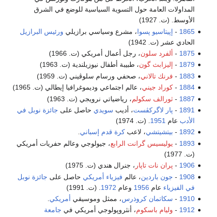
المداولات العامة حول التسوية السياسية للوضع في الشرق
الأوسط. (ت. 1927)
1865
-
إپيتاسيو پسوا
، مشرع وسياسي برازيلي
ورئيس البرازيل
الحادي عشر (ت. 1942)
1875
-
ألفرد سلون
، رجل أعمال أمريكي (ت. 1966)
1879
-
إليزابث گون
، طبيبة أطفال نيوزيلندية (ت. 1963)
1883
-
فرنك تالاني
، صحفي ورسام سلوڤيني (ت. 1959)
1884
-
كوراد جيني
، عالم اجتماعي وديموغرافيا إيطالي (ت. 1965)
1887
-
ثورالف سكولم
، رياضياتي نرويجي (ت. 1963)
1891
-
پار لاگركڤست
، أديب
سويدي
حاصل على
جائزة نوبل في
الأدب
عام
1951
. (ت. 1974)
1892
-
بيتشيتشي
، لاعب
كرة قدم
إسباني
.
1893
-
يوليسيس گرانت الرابع
، جيولوجي وعالم حفريات أمريكي
(ت. 1977)
1906
-
پران نات تاپار
، جنرال هندي (ت. 1975)
1908
-
جون باردين
، عالم
فيزياء
أمريكي
حاصل على
جائزة نوبل
في الفيزياء
عام
1956
وعام
1972
. (ت. 1991)
1910
-
سكاتمان كروذرس
، ممثل وموسيقي
أمريكي
.
1912
-
وليام باسكوم
، أنثروپولوجي أمريكي في
جامعة