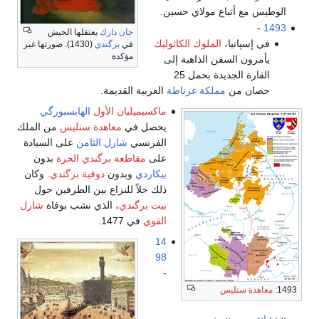
الوطيس مع أتباع مولاي حسين.
-
1493
جان دارك
يعتقلها الجيش
في إسپانيا،
الملوك الكاثوليك
في
برگندي
(1430). صورتها غير
مؤكدة
يأمرون السفن الذاهبة إلى
القارة الجديدة بحمل 25
حصان من
مملكة غرناطة
العربية القديمة.
ماكسيميليان الأول
الهابسبورگي
يحصل في
معاهدة سنليس
من الملك
الفرنسي
شارل الثامن
على السيادة
على
مقاطعة برگندي الحرة
بدون
بيكاردي
وبدون
دوقية برگندي
. وكان
ذلك حلاً للنزاع بين الطرفين حول
بيت برگندي
، الذي نشب بوفاة
شارل
القوي
في 1477.
14
98
-
1493:
معاهدة سنليس