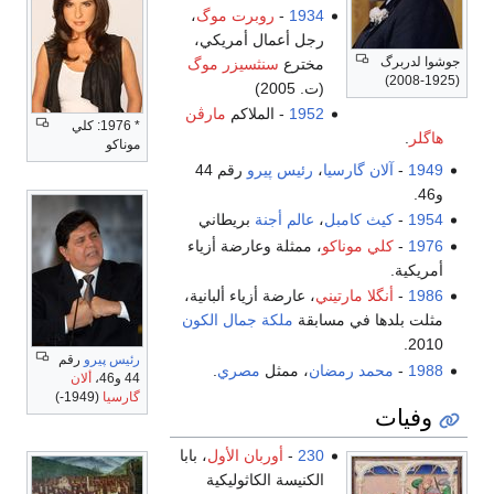
1934
-
روبرت موگ
،
رجل أعمال أمريكي،
جوشوا لدربرگ
مخترع
سنثسيزر موگ
(1925-2008)
(ت. 2005)
1952
- الملاكم
مارڤن
* 1976: كلي
هاگلر
.
موناكو
1949
-
آلان گارسيا
،
رئيس پيرو
رقم 44
و46.
1954
-
كيث كامبل
،
عالم أجنة
بريطاني
1976
-
كلي موناكو
، ممثلة وعارضة أزياء
أمريكية.
1986
-
أنگلا مارتيني
، عارضة أزياء ألبانية،
مثلت بلدها في مسابقة
ملكة جمال الكون
2010.
رئيس پيرو
رقم
1988
-
محمد رمضان
، ممثل
مصري
.
44 و46،
ألان
گارسيا
(1949-)
وفيات
230
-
أوربان الأول
، بابا
الكنيسة الكاثوليكية