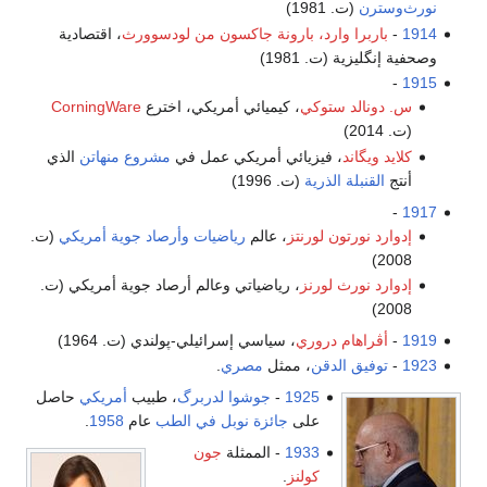
نورث‌وسترن
(ت. 1981)
1914
-
باربرا وارد، بارونة جاكسون من لودسوورث
، اقتصادية
وصحفية إنگليزية (ت. 1981)
-
1915
س. دونالد ستوكي
، كيميائي أمريكي، اخترع
CorningWare
(ت. 2014)
كلايد ويگاند
، فيزيائي أمريكي عمل في
مشروع منهاتن
الذي
أنتج
القنبلة الذرية
(ت. 1996)
-
1917
إدوارد نورتون لورنتز
، عالم
رياضيات
وأرصاد جوية
أمريكي
(ت.
2008)
إدوارد نورث لورنز
، رياضياتي وعالم أرصاد جوية أمريكي (ت.
2008)
1919
-
أڤراهام دروري
، سياسي إسرائيلي-پولندي (ت. 1964)
1923
-
توفيق الدقن
، ممثل
مصري
.
1925
-
جوشوا لدربرگ
، طبيب
أمريكي
حاصل
على
جائزة نوبل في الطب
عام
1958
.
1933
- الممثلة
جون
كولنز
.