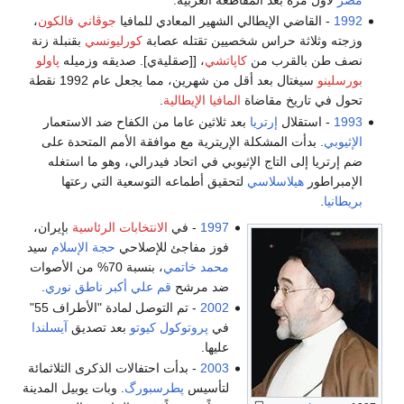
1992
- القاضي الإيطالي الشهير المعادي للمافيا
جوڤاني فالكون
،
وزجته وثلاثة حراس شخصيين تقتله عصابة
كورليونسي
بقنبلة زنة
نصف طن بالقرب من
كاپاتشي
، [[صقليةي]. صديقه وزميله
پاولو
بورسلينو
سيغتال بعد أقل من شهرين، مما يجعل عام 1992 نقطة
تحول في تاريخ مقاضاة
المافيا الإيطالية
.
1993
- استقلال
إرتريا
بعد ثلاثين عاما من الكفاح ضد الاستعمار
الإثيوبي
. بدأت المشكلة الإريترية مع موافقة الأمم المتحدة على
ضم إرتريا إلى التاج الإثيوبي في اتحاد فيدرالي، وهو ما استغله
الإمبراطور
هيلاسلاسي
لتحقيق أطماعه التوسعية التي رعتها
بريطانيا
.
1997
- في
الانتخابات الرئاسية
بإيران،
فوز مفاجئ للإصلاحي
حجة الإسلام
سيد
محمد خاتمي
، بنسبة 70% من الأصوات
ضد مرشح
قم
علي أكبر ناطق نوري
.
2002
- تم التوصل لمادة "الأطراف 55"
في
پروتوكول كيوتو
بعد تصديق
آيسلندا
عليها.
2003
- بدأت احتفالات الذكرى الثلاثمائة
لتأسيس
پطرسبورگ
. وبات يوبيل المدينة