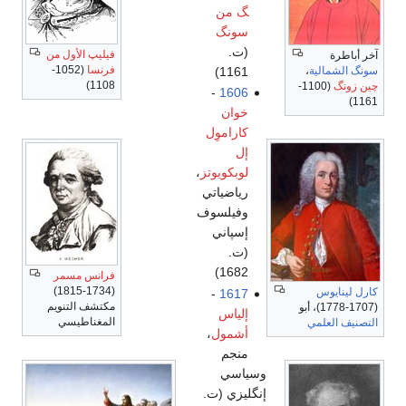
گ من
سونگ
(ت.
فيليپ الأول من
آخر أباطرة
فرنسا
(1052-
سونگ الشمالية
،
1161)
1108)
چين زونگ
(1100-
-
1606
1161)
خوان
كاراموِل
إل
لوبكويوتز
،
رياضياتي
وفيلسوف
إسپاني
(ت.
1682)
فرانس مسمر
(1734-1815)
كارل لينايوس
-
1617
مكتشف التنويم
(1707-1778)، أبو
إلياس
المغناطيسي
التصنيف العلمي
أشمول
،
منجم
وسياسي
إنگليزي (ت.