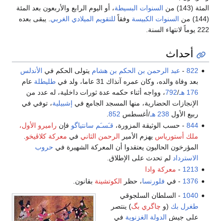
المئة (143) من
السنوات البسيطة
، أو اليوم الرابع والأربعون بعد المئة
(144) من
السنوات الكبيسة
وفقاً
للتقويم الميلادي الغربي
. يبقى بعده
222 يوماً لانتهاء السنة.
أحداث
822
-
عبد الرحمن بن الحكم بن هشام
يتولى الحكم في
الأندلس
بعد وفاة والده، وكان عمره آنذاك 31 عاما، ولد في
طليطلة
عام
176 هـ
/
792
، وواجه أثناء حكمه عدة ثورات داخلية، له عدد من
الإنجازات الحضارية، منها المسجد الجامع في
إشبيلية
، توفي في
ربيع الأول
238 هـ
/أغسطس
852
.
844
- حسب الوثيقة المزورة،
قـَسـَم سانتياگو
فإن
راميرو الأول،
ملك أستورياس
يهزم الأمير
الرحمن الثاني
في
معركة كلاڤيخو
.
المؤرخون الحاليون يعتقدوا أن المعركة الشهيرة في
حروب
الاسترداد
لم تحدث على الإطلاق.
1213
-
معركة وادا
1376
- في
فلورنسا
، حظر
الكوتشينة
بقانون.
1040
- السلطان السلجوقي
طغرل بك
(و
چاگري بگ
) ينتصر
على جيش
الدولة الغزنوية
في