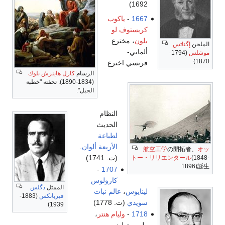
1692)
1667
-
ياكوب
كريستوف لو
بلون
، مخترع
الملحن
إگناتس
ألماني-
موشلس
(1794-
1870)
فرنسي اخترع
الرسام
كارل هاينرش بلوك
(1834-1890). تحفته "خطبة
الجبل".
النظام
الحديث
لطباعة
الأربعة ألوان
.
航空工学
の開拓者、
オッ
(ت. 1741)
トー・リリエンタール
(1848-
1896)誕生
-
1707
كارولوس
الممثل
دگلس
لينايوس
،
عالم نبات
فيربانكس
(1883-
سويدي
(ت. 1778)
1939)
1718
-
وليام هنتر
،