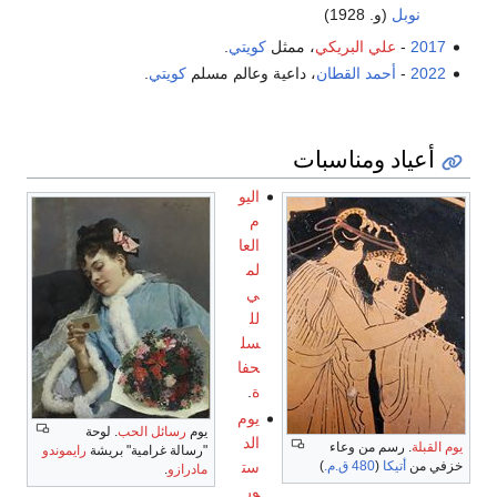
نوبل
(و. 1928)
2017
-
علي البريكي
، ممثل
كويتي
.
2022
-
أحمد القطان
، داعية وعالم مسلم
كويتي
.
أعياد ومناسبات
اليو
م
العا
لم
ي
لل
سل
حفا
ة
.
يوم
يوم
رسائل الحب
. لوحة
الد
يوم القبلة
. رسم من وعاء
"رسالة غرامية" بريشة
رايموندو
ست
خزفي من
أتيكا
(
480 ق.م.
)
مادرازو
.
ور