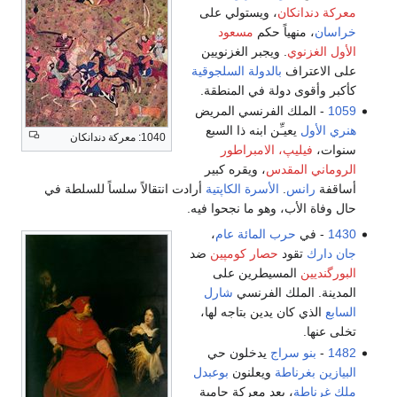
معركة دندانكان
، ويستولي على
خراسان
، منهياً حكم
مسعود
الأول الغزنوي
. ويجبر الغزنويين
على الاعتراف
بالدولة السلجوقية
كأكبر وأقوى دولة في المنطقة.
1059
- الملك الفرنسي المريض
هنري الأول
يعيـِّن ابنه ذا السبع
1040: معركة دندانكان
سنوات،
فيليپ، الامبراطور
الروماني المقدس
، ويقره كبير
أساقفة
رانس
.
الأسرة الكاپتية
أرادت انتقالاً سلساً للسلطة في
حال وفاة الأب، وهو ما نجحوا فيه.
1430
- في
حرب المائة عام
،
جان دارك
تقود
حصار كومپين
ضد
البورگنديين
المسيطرين على
المدينة. الملك الفرنسي
شارل
السابع
الذي كان يدين بتاجه لها،
تخلى عنها.
1482
-
بنو سراج
يدخلون حي
البيازين
بغرناطة
ويعلنون
بوعبدل
ملك غرناطة
، بعد معركة حامية