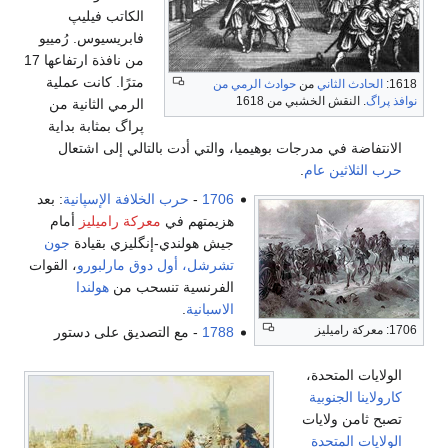
الكاتب فيليپ
فابريسيوس. رُمييو
من نافذة ارتفاعها 17
مترًا. كانت عملية
1618:
الحادث الثاني
من
حوادث الرمي من
نوافذ پراگ
. النقش الخشبي من 1618
الرمي الثانية من
پراگ بمثابة بداية
الانتفاضة في مدرجات بوهيميا، والتي أدت بالتالي إلى اشتعال
حرب الثلاثين عام
.
1706
-
حرب الخلافة الإسپانية
: بعد
هزيمتهم في
معركة راميليز
أمام
جيش هولندي-إنگليزي بقيادة
جون
تشرشل، أول دوق مارلبورو
، القوات
الفرنسية تنسحب من
هولندا
الاسبانية
.
1706: معركة راميليز
1788
- مع التصديق على دستور
الولايات المتحدة،
كارولاينا الجنوبية
تصبح ثامن ولايات
الولايات المتحدة