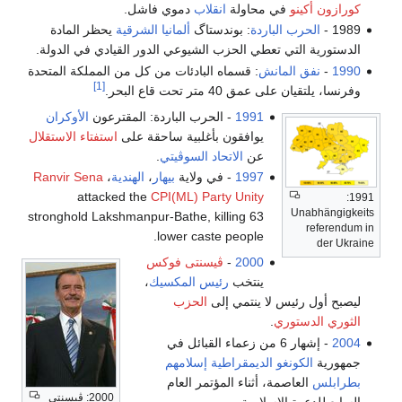
كورازون أكينو
في محاولة
انقلاب
دموي فاشل.
1989 -
الحرب الباردة
: بوندستاگ
ألمانيا الشرقية
يحظر المادة
الدستورية التي تعطي الحزب الشيوعي الدور القيادي في الدولة.
1990
-
نفق المانش
: قسماه البادئات من كل من المملكة المتحدة
[1]
وفرنسا، يلتقيان على عمق 40 متر تحت قاع البحر.
1991
- الحرب الباردة: المقترعون
الأوكران
يوافقون بأغلبية ساحقة على
استفتاء الاستقلال
عن
الاتحاد السوڤيتي
.
1997
- في ولاية
بيهار
،
الهندية
،
Ranvir Sena
attacked the
CPI(ML) Party Unity
1991:
Unabhängigkeits
stronghold Lakshmanpur-Bathe, killing 63
referendum in
lower caste people.
der Ukraine
2000
-
ڤيسنتى فوكس
ينتخب
رئيس المكسيك
،
ليصبح أول رئيس لا ينتمي إلى
الحزب
الثوري الدستوري
.
2004
- إشهار 6 من زعماء القبائل في
جمهورية
الكونغو الديمقراطية
إسلامهم
بطرابلس
العاصمة، أثناء المؤتمر العام
2000: ڤيسنتى
السابع للدعوة الإسلامية