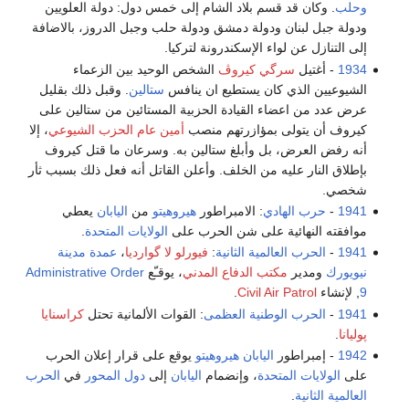
وحلب
. وكان قد قسم بلاد الشام إلى خمس دول: دولة العلويين
ودولة جبل لبنان ودولة دمشق ودولة حلب وجبل الدروز، بالاضافة
إلى التنازل عن لواء الإسكندرونة لتركيا.
1934
- أغتيل
سرگي كيروڤ
الشخص الوحيد بين الزعماء
الشيوعيين الذي كان يستطيع ان ينافس
ستالين
. وقبل ذلك بقليل
عرض عدد من اعضاء القيادة الحزبية المستائين من ستالين على
كيروف أن يتولى بمؤازرتهم منصب
أمين عام الحزب الشيوعي
، إلا
أنه رفض العرض، بل وأبلغ ستالين به. وسرعان ما قتل كيروف
بإطلاق النار عليه من الخلف. وأعلن القاتل أنه فعل ذلك بسبب ثأر
شخصي.
1941
-
حرب الهادي
: الامبراطور
هيروهيتو
من
اليابان
يعطي
موافقته النهائية على شن الحرب على
الولايات المتحدة
.
1941
-
الحرب العالمية الثانية
:
فيورلو لا گوارديا
،
عمدة مدينة
نيويورك
ومدير
مكتب الدفاع المدني
، يوقـّع
Administrative Order
9
, لإنشاء
Civil Air Patrol
.
1941
-
الحرب الوطنية العظمى
: القوات الألمانية تحتل
كراسنايا
پوليانا
.
1942
- إمبراطور
اليابان
هيروهيتو
يوقع على قرار إعلان الحرب
على
الولايات المتحدة
، وإنضمام
اليابان
إلى
دول المحور
في
الحرب
العالمية الثانية
.