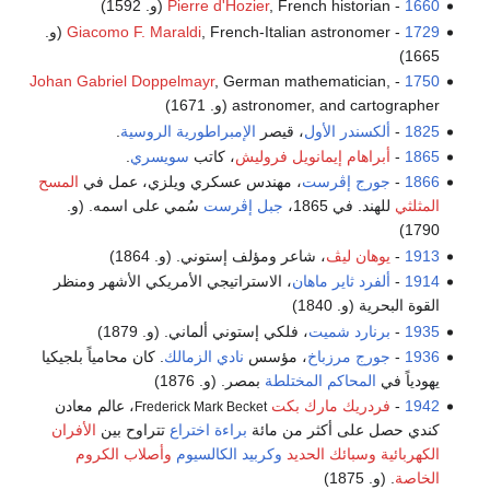
1660
-
, French historian (و. 1592)
Pierre d'Hozier
1729
-
Giacomo F. Maraldi
, French-Italian astronomer (و.
1665)
Johan Gabriel Doppelmayr
, German mathematician,
-
1750
astronomer, and cartographer (و. 1671)
1825
-
ألكسندر الأول
، قيصر
الإمبراطورية الروسية
.
1865
-
أبراهام إيمانويل فروليش
، كاتب
سويسري
.
1866
-
جورج إڤرست
، مهندس عسكري ويلزي، عمل في
المسح
المثلثي
للهند. في 1865،
جبل إڤرست
سُمي على اسمه. (و.
1790)
1913
-
يوهان ليڤ
، شاعر ومؤلف إستوني. (و. 1864)
1914
-
ألفرد ثاير ماهان
، الاستراتيجي الأمريكي الأشهر ومنظر
القوة البحرية (و. 1840)
1935
-
برنارد شميت
، فلكي إستوني ألماني. (و. 1879)
1936
-
جورج مرزباخ
، مؤسس
نادي الزمالك
. كان محامياً بلجيكيا
يهودياً في
المحاكم المختلطة
بمصر. (و. 1876)
1942
-
فردريك مارك بكت
، عالم معادن
Frederick Mark Becket
كندي حصل على أكثر من مائة
براءة اختراع
تتراوح بين
الأفران
الكهربائية
وسبائك الحديد
وكربيد الكالسيوم
وأصلاب الكروم
الخاصة
. (و. 1875)