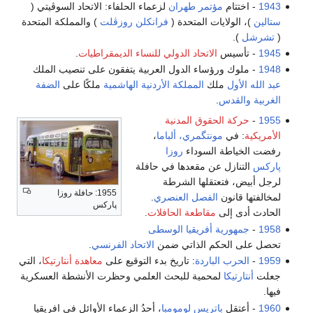
1943
- اختتام
مؤتمر طهران
لزعماء الحلفاء: الاتحاد السوڤيتي (
ستالين
)، الولايات المتحدة (
فرانكلن روزڤلت
) والمملكة المتحدة
(
تشرشل
).
1945
- تأسيس
الاتحاد الدولي للنساء الديمقراطيات
.
1948
- ملوك ورؤساء الدول العربية يتفقون على تنصيب الملك
عبد الله الأول
ملك
المملكة الأردنية الهاشمية
ملكًا على
الضفة
الغربية
والقدس
.
1955
-
حركة الحقوق المدنية
الأمريكية
: في
مونتگمري، ألباما
،
رفضت الخياطة السوداء
روزا
پاركس
التنازل عن مقعدها في حافلة
لرجل أبيض، فتعتقلها الشرطة
1955: حافلة روزا
لمخالفتها قانون
الفصل العنصري
.
پاركس
الحادث أدى إلى
مقاطعة الحافلات
.
1958
-
جمهورية أفريقيا الوسطى
تحصل على الحكم الذاتي ضمن
الاتحاد الفرنسي
.
1959
-
الحرب الباردة
: تاريخ بدء التوقيع على
معاهدة أنتارتيكا
، التي
جعلت
أنتارتيكا
لمحمية للبحث العلمي وحظرت الأنشطة العسكرية
فيها.
1960
- أعتقل
باتريس لومومبا
، أحدُ الزعماء الأوائل في افريقيا