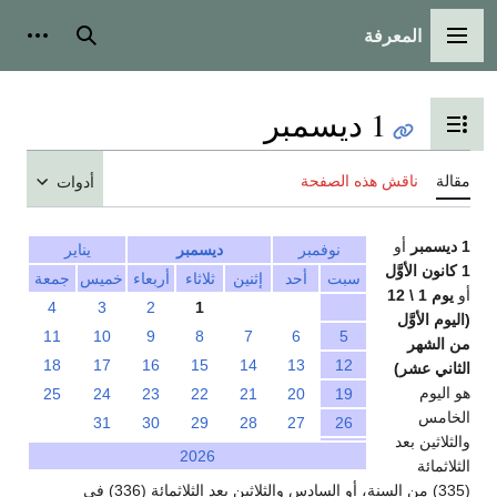
المعرفة
القائمة الرئيسية
بحث
أدوات
1 ديسمبر
تبديل عرض جدول المحتويات
مقالة
ناقش هذه الصفحة
أدوات
1 ديسمبر
أو
نوفمبر
ديسمبر
يناير
1 كانون الأوَّل
سبت
أحد
إثنين
ثلاثاء
أربعاء
خميس
جمعة
أو
يوم 1 \ 12
4
3
2
1
(اليوم الأوَّل
11
10
9
8
7
6
5
من الشهر
18
17
16
15
14
13
12
الثاني عشر)
هو اليوم
25
24
23
22
21
20
19
الخامس
31
30
29
28
27
26
والثلاثين بعد
2026
الثلاثمائة
(335) من السنة، أو السادس والثلاثين بعد الثلاثمائة (336) في