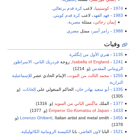
1974
-
كوستينيا
، لاعب
كرة قدم
برتغالي
.
1983
-
فهد الفهد
، لاعب
كرة قدم
كويتي
.
إيمان رجائي
، ممثلة
مصرية
.
1988
-
رامز أمير
، ممثل
مصري
.
وفيات
1135
-
هنري الأول من إنگلترة
1241
-
Isabella of England
, زوجة
فردريك الثاني، الامبراطور
الروماني المقدس
(و. 1214)
1255
-
محمد الثالث من الموت
، الإمام الحادي عشر
للإسماعيلية
النزارية
.
1335
-
أبو سعيد بهادر خان
، الحاكم المنغولي على
إلخانات
. (و.
1305)
1377
- الملك
ماگنس الثاني من السويد
(و. 1316)
1433
-
Emperor Go-Komatsu of Japan
(و. 1377)
1455
-
Lorenzo Ghiberti
, Italian artist and metal smith (و.
1378)
1521
- البابا
لاون العاشر
، بابا
الكنيسة الرومانية الكاثوليكية
.