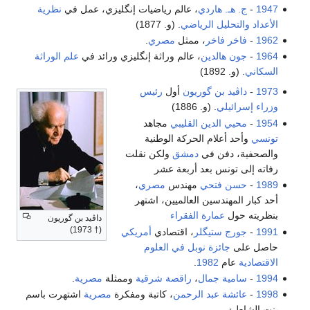
1947
-
ج. هـ. هاردي
، عالم رياضيات إنگليزي، عمل في
نظرية
الأعداد
والتحليل الرياضي
. (و. 1877)
1962
-
فاخر فاخر
، ممثل
مصري
.
1964
-
جون هالدين
، عالم وراثة إنگليزي ورائد في
علم الوراثة
السكاني
. (و. 1892)
1973
-
داڤيد بن گوريون
أول
رئيس
وزراء إسرائيلي
. (و. 1886)
1954
-
محيي الدين القليبي
مجاهد
تونسي
وأحد أعلام الحركة الوطنية
والصحفية، دفن في
دمشق
ولكن نقلت
رفاته إلى تونس بعد أربعة عشر
1989
-
حسن فتحي
مهندس
مصري
،
أحد كبار المهندسين العالميين، اشتهر
بنظريته حول
عمارة الفقراء
داڤيد بن گوريون
(† 1973)
1991
-
جورج ستيگلر
، اقتصادي
أمريكي
حاصل على
جائزة نوبل في العلوم
الاقتصادية
عام
1982
.
1994
-
سامية جمال
،
راقصة شرقية
وممثلة
مصرية
.
1998
-
عائشة عبد الرحمن
، كاتبة ومفكرة
مصرية
اشتهرت باسم
بنت الشاطئ.