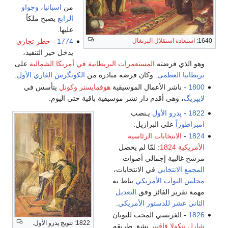
من
اسبانيا
،
وجواو
الرابع
يصبح ملكاً
عليها.
1640:
استعادة استقلال البرتغال
1774
-
حظر تجاري
يدخل حيز التنفيذ،
وهو الذي فرضته
المستعمرات البريطانية في أمريكا الشمالية
على
بريطانيا العظمى
. وكان فرضه مبادرة من
الكونگرس القاري الأول
.
1800
- ناشر الأعمال الموسيقية
هوفمايستر وكونل
يتأسس في
لايپزيگ
، وهي أقدم دار نشر موسيقية باقية حتى اليوم.
1822
-
پدرو الأول
يـنصب
امبراطوراً
على البرازيل.
1824
-
الانتخابات الرئاسية
الأمريكية 1824
: لمّا لم يحصل
مرشح غالبية إجمالي أصوات
المجمع الانتخابي
في الانتخابات،
مجلس النواب الأمريكي
يناط به
مهمة تقرير الفائز وفق
التعديل
الثاني عشر للدستور الأمريكي
.
1826
- الفرنسي المحب لليونان
1822: تتويج پدرو الأول.
شارل نيكولا فاڤيير
يشق طريقه