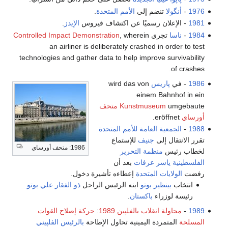
1976
-
أنگولا
تنضم إلى
الأمم المتحدة
.
1981
- الإعلان رسميًا عن اكتشاف فيروس
الإيدز
.
1984
-
ناسا
تجري
, wherein
Controlled Impact Demonstration
an airliner is deliberately crashed in order to test
technologies and gather data to help improve survivability
of crashes.
1986
- في
پاريس
wird das von
einem Bahnhof in ein
umgebaute
Kunstmuseum
متحف
أورساي
eröffnet.
1988
-
الجمعية العامة للأمم المتحدة
تقرر الانتقال إلى
جنيف
للإستماع
1986: متحف أورساي
لخطاب رئيس
منظمة التحرير
الفلسطينية
ياسر عرفات
بعد أن
رفضت
الولايات المتحدة
إعطاءه تأشيرة دخول.
انتخاب
بينظير بوتو
ابنه الرئيس الراحل
ذو الفقار علي بوتو
رئيسة لوزراء
باكستان
.
1989
-
محاولة انقلاب بالفلپين 1989
:
حركة إصلاح القوات
المسلحة
المتمردة اليمينية تحاول الإطاحة
بالرئيس الفلپيني