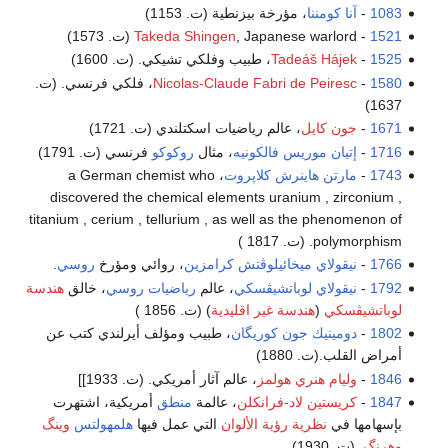
1083
-
آنا كومننا
، مؤرخة بيزنطية (ت. 1153)
1521
-
, Japanese warlord (ت. 1573)
Takeda Shingen
1525
-
Tadeáš Hájek
، طبيب وفلكي تشيكي. (ت. 1600)
1580
-
Nicolas-Claude Fabri de Peiresc
، فلكي فرنسي. (ت.
1637)
1671
-
جون كايل
، عالم رياضيات اسكتلندي (ت. 1721)
1716
-
إتيان موريس فالكونيه
، مثال
روكوكو
فرنسي (ت. 1791)
1743
-
مارتن هاينرش كلاپروت
، a German chemist who
discovered the chemical elements uranium , zirconium ,
titanium , cerium , tellurium , as well as the phenomenon of
polymorphism. (ت. 1817 )
1766
-
نيقولاي ميخائيلوڤتش كرامزين
، روائي ومؤرخ
روسي
.
1792
-
نيقولاي لوباتشيڤسكي
، عالم
رياضيات
روسي
، خالق
هندسة
لوباتشيڤسكي
(
هندسة غير اقليدية
) (ت. 1856 )
1802
-
دومينيك جون كوريگان
، طبيب ومؤلف أيرلندي كتب عن
أمراض القلب.(ت. 1880)
1846
-
وليام هنري هولمز
، عالم آثار أمريكي. (ت. 1933]]
1847
-
كريستين لاد-فرانكلن
، عالمة
منطق
أمريكية، اشتهرت
بإسهامها في
نظرية رؤية الألوان
التي عمل فيها
هلمهولتس
وينگ
وهرنگ
. (ت. 1930)