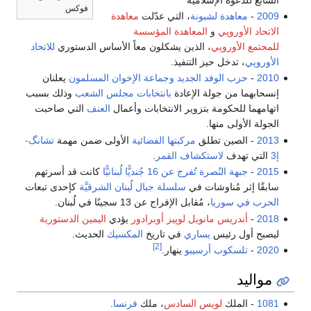
فوكس
2009
-
معاهدة لشبونة
، التي عدّلت
معاهدة
الاتحاد الأوروپي
و
المعاهدة المؤسسة
للمجتمع الأوروپي
، الذين يشكلون معاً الأساس الدستوري
للاتحاد
الأوروپي
، تدخل حيز التنفيذ.
2010
-
حزب الوفد الجديد
وجماعة الإخوان المسلمون
يعلنان
إنسحابهما من جولة الإعادة
بانتخابات مجلس الشعب
وذلك بسبب
اتهامهما للحكومة بتزوير الانتخابات وأعمال
العنف
التي صاحبت
الجولة الأولى منها.
2013
- الصين تطلق
مركبتها الفضائية
الأولى ضمن مهمة
تشانگ-
إ3
التي تهدف
لاستكشاف القمر
.
2015
-
جبهة النُصرة تُفرج عن 16 جُنديًّا
لُبنانيًّا
كانت قد أسرتهم
سابقًا إثر مُناوشات في
سلسلة جبال لُبنان الشرقيَّة
كإحدى تبعات
الحرب في سوريا
، مُقابل الإفراج عن 13 سجينًا في لُبنان.
2018
-
أندريس مانويل لوپيز أوبرادور
يؤدي
اليمين الدستورية
ليصبح أول رئيس
يساري
في تاريخ
المكسيك
الحديث.
[2]
2020
-
تلسكوب أرسيبو
ينهار.
مواليد
1081
- الملك
لويس السادس
، ملك
فرنسا
.