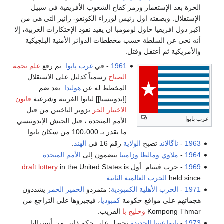
الحرة بعد الإستعمار ورمز كفاح الشعوب الأفريقية في سبيل
الإستقلال. وبصفته اول رئيس لوزراء الكونغو- زائير التي هي من
اكبر دول افريقيا حاول لومومبا ان يقيد نفوذ الإحتكارات الغربية، إلا
أنه نحي عن السلطة حسب مخططات الدوائر الأمنية البلجيكية
والأمريكية ثم أعتقل وقتل.
1961
- في
غرب پاپوا
: تم رفع
علم نجمة
الصباح
رسمياً كدليل على الاستقلال
المخطط له عن
هولندا
. بعد ضم
[إندونيسيا]] لبابوا الغربية وشرعية
قانون
الاختيار الحر
تزوير الناخبين من قبل
غرب پاپوا
الأمم المتحدة ، قتل الجيش الإندونيسي
ما يقدر بـ 100،000 من سكان بابوا.
1963
-
ناگالاند
تصبح
الولاية
رقم 16 في
الهند
.
1964
-
ملاوي
ومالطا
وزامبيا
ينضمون إلى
الأمم المتحدة
.
1969
- حرب ڤيتنام: أول
in the United States is
draft lottery
held since
الحرب العالمية الثانية
.
1971
-
الحرب الأهلية الكمبودية
: متمردو
الخمير الحمر
يشددون
هجماتهم على مواقع حكومة
كمبوديا
، فيجبروها على التراجع من
Kompong Thmar
وخليج با
القريب.
1973
-
پاپوا غينيا الجديدة
تحصل على حكم ذاتي من أستراليا.