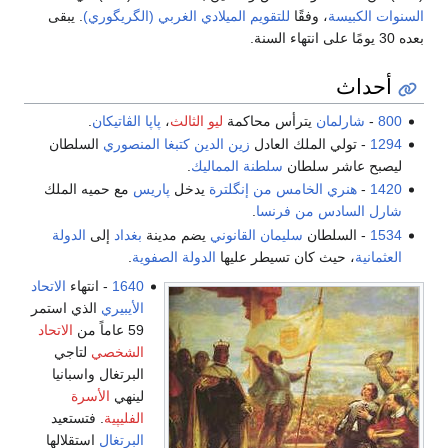
السنوات الكبيسة
، وفقًا
للتقويم الميلادي الغربي (الگريگوري)
. يبقى
بعده 30 يومًا على انتهاء السنة.
أحداث
800
-
شارلمان
يترأس محاكمة
ليو الثالث
،
پاپا الڤاتيكان
.
1294
- تولي الملك العادل
زين الدين كتبغا المنصوري
السلطان
ليصبح عاشر سلطان
سلطنة المماليك
.
1420
-
هنري الخامس من إنگلترة
يدخل
پاريس
مع حميه الملك
شارل السادس من فرنسا
.
1534
- السلطان
سليمان القانوني
يضم مدينة
بغداد
إلى
الدولة
العثمانية
، حيث كان تسيطر عليها
الدولة الصفوية
.
1640
- انتهاء
الاتحاد
الأيبيري
الذي استمر
59 عاماً من
الاتحاد
الشخصي
لتاجي
البرتغال واسبانيا
لينهي
الأسرة
الفليپية
. فتستعيد
البرتغال
استقلالها