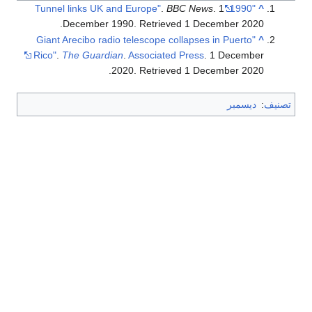
.
BBC News
. 1
"1990: Tunnel links UK and Europe"
^
.
December 1990
. Retrieved
1 December
2020
"Giant Arecibo radio telescope collapses in Puerto
^
Rico"
.
The Guardian
.
Associated Press
. 1 December
.
2020
. Retrieved
1 December
2020
تصنيف
:
ديسمبر