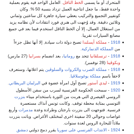
المتحرك أو ما يسمى
الخط الناقل
. العامل الواحد فيه يقوم بعملية
واحدة فقط، ما جعل انتاجية العمل تزداد بنسبة 50 %. وكان
كونفيير التجميع والتركيب يعطي سيارة جاهزة كل ساعتين وثماني
وثلاثين دقيقة. وقد وُجهت الى هنري فورد انتقادات لأن نظامه يزيد
من استغلال العمال، إلا أن الخط الناقل استخدم فيما بعد في جميع
مصانع السيارات تقريبا.
1918
-
مملكة أيسلندا
تصبح دولة ذات سيادة, إلا أنها تظل جزءاً
من
المملكة الدنماركية
.
1918
-
ترنسلڤانيا
تتحد مع
رومانيا
، بعد انضمام
بسرابيا
(27 مارس)
وبكوڤينا
(28 نوفمبر).
1918
-
مملكة الصرب والكروات والسلوڤين
يتم اعلانها، وستعرف
لاحقاً باسم
مملكة يوغوسلاڤيا
.
1919
-
ليدي أستور
تصبح أول امرأة عضوة في
البرلمان البريطاني
.
1920
- سمحت الحكومة الفرنسية لسرب من سفن الأسطول
الروسي القيصري التي هربت من الثورة باستخدام ميناء
بنزرت
التونسي بمثابة محطة توقف. وكانت تونس آنذاك مستعمرة
فرنسية. فتوجهت الى بنزرت بارجتان وطرادة وعدة
مدمرات
وأربع
غواصات وحوالي 20 سفينة اخرى لمختلف الأغراض. وباتت بنزرت
ملاذاً للبحارة الروس لعدة سنوات.
1924
-
الانتداب الفرنسي على سوريا
يقرر دمج دولتي
دمشق