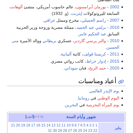
2002
-
نورمان أبرامسون
، عالم حاسوب أمريكي، منشئ
ألوهانت
السابقة للپروتوكولات
إيثرنت
. (و. 1932)
2007
-
راسم الجميلي
، مخرج وممثل
عراقي
.
2010
-
برلنتي عبد الحميد
، ممثلة مصرية وزوجة وزير الحربية
السابق
عبد الحكيم عامر
.
2010
-
والتر پرسي گاردنر
، عسكري
بريطاني
ووالد الأميرة
منى
الحسين
.
2011
-
كريستا ڤولف
، كاتبة
ألمانية
.
2015
-
إدوار خراط
، كاتب روائي مصري.
2020
-
حمد الريح
، فنان
سوداني
.
أعياد ومناسبات
يوم الإيدز العالمي
.
اليوم الوطني
في
رومانيا
.
يوم المرأة البحرينية
في
البحرين
.
شهور
وأيام
السنة
e
t
v
أخف
21
20
19
18
17
16
15
14
13
12
11
10
9
8
7
6
5
4
3
2
1
يناير
31
30
29
28
27
26
25
24
23
22