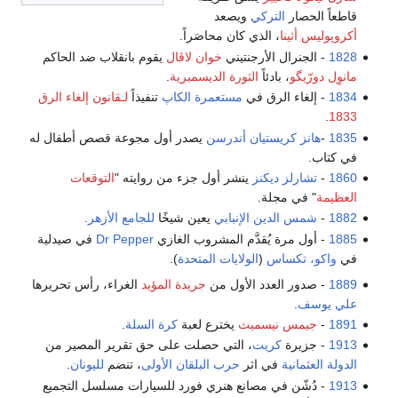
قاطعاً الحصار
التركي
ويصعد
أكروپوليس أثينا
، الذي كان محاصَراً.
1828
- الجنرال الأرجنتيني
خوان لاڤال
يقوم بانقلاب ضد الحاكم
مانوِل دورّيگو
، بادئاً
الثورة الديسمبرية
.
1834
- إلغاء الرق في
مستعمرة الكاپ
تنفيذاً
لـقانون إلغاء الرق
.
1833
1835
-
هانز كريستيان أندرسن
يصدر أول مجوعة قصص أطفال له
في كتاب.
1860
-
تشارلز ديكنز
ينشر أول جزء من روايته "
التوقعات
العظيمة
" في مجلة.
1882
-
شمس الدين الإنبابي
يعين شيخًا
للجامع الأزهر
.
1885
- أول مرة يُقدَّم المشروب الغازي
Dr Pepper
في صيدلية
في
واكو، تكساس
(
الولايات المتحدة
).
1889
- صدور العدد الأول من
جريدة المؤيد
الغراء، رأس تحريرها
علي يوسف
.
1891
-
جيمس نيسميث
يخترع لعبة
كرة السلة
.
1913
- جزيرة
كريت
، التي حصلت على حق تقرير المصير من
الدولة العثمانية
في اثر
حرب البلقان الأولى
، تنضم
لليونان
.
1913
- دُشّن في مصانع هنري فورد للسيارات مسلسل التجميع