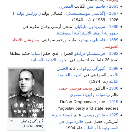
1863
-
قاسم أمين
الكاتب
المصري
1867
-
إگناتسي موشتشيتسكي
، كيميائي پولندي
ورئيس پولندا
(
1926 - 1939 ). (ت. 1946)
1880
-
سپيريدون مليكيان
، ملحن أرمني وفنان مكرم في
جمهورية أرمينيا الاشتراكية السوڤيتية
.
1889
-
ڤاسيلي بليوخر
، ضابط وزعيم سوڤيتي،
ومارشال الاتحاد
السوڤيتي
.
1892
-
فرنشيسكو فرانكو
الجنرال الذي حكم
إسبانيا
حكما مطلقا
لمدة 26 عاما بعد انتصاره في
الحرب الأهلية الأسبانية
.
1896
-
گيورگي ژوكوڤ
، قائد
الجيش
الأحمر
السوڤيتي في
الحرب العالمية
الثانية
(ت. 1974)
1908
- الدكتور
محمد مرسي أحمد
،
عالم
رياضيات
وفيزياء
مصري
.
- Dušan Dragosavac , the
1919
Yugoslav party and state leaders.
1925
-
مارتن رودبل
، عالم
كيمياء حيوية
گيورگي ژوكوڤ
أمريكي، حصل على
جائزة نوبل في
(1896–1974)
الفسيولوجيا أو الطب
عام 1994