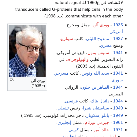
لاكتشافه في ع1960 للـ natural signal
transducers called G-proteins that help cells in the body
communicate with each other. (ت. 1998)
1935
-
وودي آلن
، ممثل ومخرج
أمريكي
.
1937
-
ممدوح الليثي
، كاتب
سيناريو
ومنتج
مصري
.
1941
-
ستيفن بنتون
، فيزيائي أمريكي،
رائد التصوير الطبي
والهولوجراف
في
الفنون الجميلة. (ت. 2003)
1941
-
سعد الله ونوس
، كاتب
مسرحي
سوري
.
وودي آلن
(* 1935)
1944
-
الطاهر بن جلون
، الروائي
المغربي.
1944
-
دانيال بناك
، كاتب
فرنسي
.
1949
-
سباستيان بنييرا
، رئيس
تشيلي
.
1949
-
پابلو إسكوبار
، تاجر مخدرات كولومبي. (ت. 1993 )
1961
-
جيرمي نورثام
، ممثل
إنجليزي
.
1971
-
خالد أمين
، ممثل
كويتي
.
إميلي مورتيمر
، ممثلة
إنجليزية
.