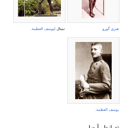
هنري گورو
.
تمثال
ليوسف العظمة
.
يوسف العظمة
.
انظر أيضا