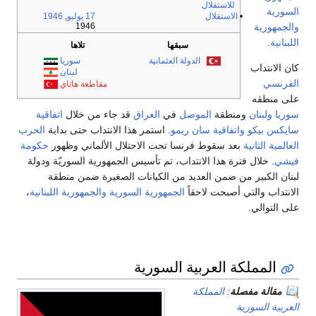
للاستقلال
السورية
•
الاستقلال
17 يوليو
,
1946
والجمهورية
1946
اللبنانية
.
سبقها
تلاها
الدولة العثمانية
سوريا
كان الانتداب
لبنان
الفرنسي
مقاطعة هاتاي
على منطقه
سوريا
ولبنان
ومنطقة
الموصل
في
العراق
قد جاء من خلال
اتفاقية
سايكس بيكو
واتفاقية سان ريمو
. استمر هذا الانتداب حتى بداية
الحرب
العالمية الثانية
بعد سقوط فرنسا تحت الاحتلال الألماني وظهور
حكومة
فيشي
. خلال فترة هذا الانتداب، تم تأسيس الجمهورية السوريّة ودولة
لبنان الكبير من ضمن العديد من الكيانات الصغيرة ضمن منطقة
الانتداب والتي أصبحت لاحقاً
الجمهورية السورية
والجمهورية اللبنانية
،
على التوالي.
المملكة العربية السورية
مقالة مفصلة
:
المملكة
العربية السورية