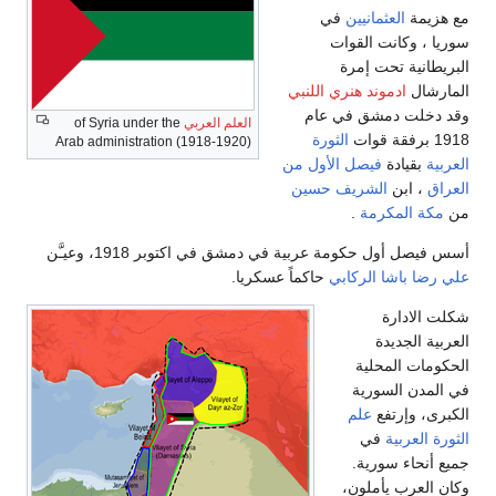
مع هزيمة
العثمانيين
في
سوريا ، وكانت القوات
البريطانية تحت إمرة
المارشال
ادموند هنري اللنبي
وقد دخلت دمشق في عام
العلم العربي
of Syria under the
1918 برفقة قوات
الثورة
Arab administration (1918-1920)
العربية
بقيادة
فيصل الأول من
العراق
، ابن
الشريف حسين
من
مكة المكرمة
.
أسس فيصل أول حكومة عربية في دمشق في اكتوبر 1918، وعيـَّن
علي رضا باشا الركابي
حاكماً عسكريا.
شكلت الادارة
العربية الجديدة
الحكومات المحلية
في المدن السورية
الكبرى، وإرتفع
علم
الثورة العربية
في
جميع أنحاء سورية.
وكان العرب يأملون،