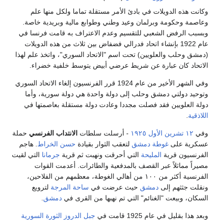
وكانت هذه الدويلات في بادئ الأمر مستقلة تماما ولكل منها علم
وعاصمة وحكومة وبرلمان وعيد وطني وطوابع مالية وبريدية خاصة.
وبسبب الرفض الشعبي للتقسيم وعدم الاعتراف به قامت فرنسا في
عام 1922 بإنشاء اتحاد فدرالي فضفاض بين ثلاث من هذه الدويلات
(دمشق وحلب والعلويين) تحت اسم "الاتحاد السوري"، واتخذ علم لهذا
الاتحاد كان عبارة عن شريط عرضي أبيض يتوسط خلفية خضراء.
وفي الشهر الأخير من عام 1924 قرر الفرنسيون إلغاء الاتحاد السوري
وتوحيد دولتي دمشق وحلب إلى دولة واحدة هي دولة سورية، وأما
دولة العلويين فقد فصلت مجددا وعادت دولة مستقلة بعاصمتها في
اللاذقية
.
وفي
١٢ تشرين الأول
١٩٢٥
- أرسلت سلطات
الانتداب الفرنسي
حملة
عسكرية على
غوطة دمشق
لتعقب الثوار بقيادة
حسن الخراط
. هاجم
الفرنسيون قرية
المليحة
التي أحرقت ونهبت ثم قرية
جرمانا
التي لقيت
مصيراً مماثلاً عبر القصف بالمدفعية والطائرات. أعدمت القوات
الفرنسية أكثر من ١٠٠ من أهالي الغوطة، معظمهم من الفلاحين،
ونقلت جثثهم إلى
دمشق
حيث عرضت في
ساحة المرجة
لترويع
السكان، وبيعت "الغنائم" التي تم نهبها من القرى في
دمشق
.
وبعد هذا بقليل في عام 1925 قامت في
جبل الدروز
الثورة السورية