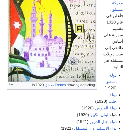
معركة
ميسلون
فأعلن في
عام 1920
تقسيم
سورية على
أساس
طائفي إلى
ست دويلات
مستقلة هي
التالية:
دولة
دمشق
drawing depicting
French
دمشق
in 1920
(1920)
دولة
حلب
(1920)
دولة العلويين
(1920)
دولة
لبنان الكبير
(1920)
دولة جبل الدروز
(1921)
لواء الاسكندرون المستقل
(1921)