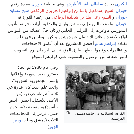
الكبرى
بقيادة
سلطان باشا الأطرش
، وفي منطقة
حوران
بقيادة زعيم
حوران
الشيخ إسماعيل باشا بن إبراهيم الحريري الرفاعي
شيخ مشايخ
حوران
و
الشيخ زعل بيك بن شحادة الرفاعي
من زعماء الثورة في
حوران
،وامتدت الثورة إلى دمشق ولبنان واللاذقية. أرادت فرنسا تأديب
السوريين فأوعزت إلى البرلمان الحلبي (وكان جلّ أعضائه من الموالين
لها) بالانعقاد وإعلان الانفصال عن دمشق. ولكن الوطنيين في حلب
بقيادة
إبراهيم هنانو
أحبطوا المشروع بعد أن أقاموا الاحتجاجات
والتظاهرات وقاموا بقطع الطرق المؤدية إلى البرلمان يوم التصويت
لمنع أعضائه من الوصول والتصويت على قرارهم المتوقع.
وفي عام 1930 تم اتخاذ
دستور جديد لسورية وإعلانها
بإسم "الجمهورية السورية"،
واتخذ علم جديد كان عبارة عن
ثلاثة أشرطة عرضية (من
الأعلى للأسفل: أخضر ، أبيض
، أسود) وتتوسطه ثلاثة نجوم
حمراء ترمز إلى المحافظات
الفرقة السنغالية في حامية دمشق
الفرنسية.
الثلاث (دمشق وحلب
ودير
الزور
).