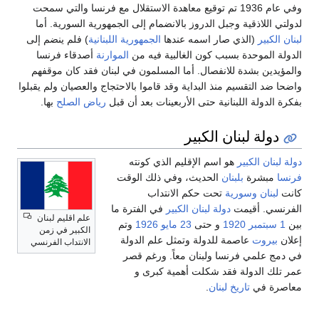
وفي عام 1936 تم توقيع معاهدة الاستقلال مع فرنسا والتي سمحت
لدولتي اللاذقية وجبل الدروز بالانضمام إلى الجمهورية السورية. أما
لبنان الكبير
(الذي صار اسمه عندها
الجمهورية اللبنانية
) فلم ينضم إلى
الدولة الموحدة بسبب كون الغالبية فيه من
الموارنة
أصدقاء فرنسا
والمؤيدين بشدة للانفصال. أما المسلمون في لبنان فقد كان موقفهم
واضحا ضد التقسيم منذ البداية وقد قاموا بالاحتجاج والعصيان ولم يقبلوا
بفكرة الدولة اللبنانية حتى الأربعينات بعد أن قبل
رياض الصلح
بها.
دولة لبنان الكبير
دولة لبنان الكبير
هو اسم الإقليم الذي كونته
فرنسا
مبشرة
بلبنان
الحديث، وفي ذلك الوقت
كانت
لبنان
وسورية
تحت حكم الانتداب
الفرنسي. أقيمت
دولة لبنان الكبير
في الفترة ما
علم اقليم لبنان
بين
1 سبتمبر
1920
و حتى
23 مايو
1926
وتم
الكبير في زمن
إعلان
بيروت
عاصمة للدولة وتمثل علم الدولة
الانتداب الفرنسي
في دمج علمي فرنسا ولبنان معاً. ورغم قصر
عمر تلك الدولة فقد شكلت أهمية كبرى و
معاصرة في
تاريخ لبنان
.