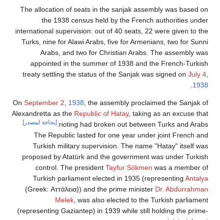
The allocation of seats in the sanjak assembly was based on
the 1938 census held by the French authorities under
international supervision: out of 40 seats, 22 were given to the
Turks, nine for Alawi Arabs, five for Armenians, two for Sunni
Arabs, and two for Christian Arabs. The assembly was
appointed in the summer of 1938 and the French-Turkish
treaty settling the status of the Sanjak was signed on
July 4
,
.
1938
On
September 2
,
1938
, the assembly proclaimed the Sanjak of
Alexandretta as the
Republic of Hatay
, taking as an excuse that
[بحاجة لمصدر]
rioting had broken out between Turks and Arabs.
The Republic lasted for one year under joint French and
Turkish military supervision. The name "Hatay" itself was
proposed by Atatürk and the government was under Turkish
control. The president
Tayfur Sökmen
was a member of
Turkish parliament elected in 1935 (representing
Antalya
(Greek: Αττάλεια)) and the prime minister
Dr. Abdurrahman
Melek
, was also elected to the Turkish parliament
(representing Gaziantep) in 1939 while still holding the prime-