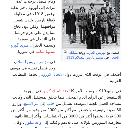
وقام فيصل برحلات عدة
مرات إلى أوروبا ، في بداية
نوفمبر 1918، في محاولة
لاقناع باريس ولندن لتغيير
مواقفهما، ولكن دون نجاح.
مما يدل على عزم فرنسا
على التدخل في سورية
وتسمية الجنرال
هنري گورو
مندوبا ساميا
في سوريا.
فيصل مع
لورنس العرب
ووفد
مملكة
الحجاز
في
مؤتمر پاريس للسلام 1919
.
في
مؤتمر باريس للسلام
،
وجد فيصل نفسه في موقف
أضعف في الوقت الذى قررت دول
الاتحاد الاوروبي
تجاهل المطالب
العربية.
في يونيو 1919، وصلت لأمريكا
لجنة الملك كرين
في سورية
للاستفسار عن الرأي العام المحلي فيما يتعلق بمستقبل البلاد.وكانت
مساحة العمل للجنة الموسعة تشمل من
حلب
إلى
بئر السبع
. وزاروا
36 مدينة رئيسية، واجتمعوا مع أكثر من 2000 من وفود من أكثر من
300 قرية، وتلقوا أكثر من 3000 من الالتماسات. وأكد إستنتاجاتهم
معارضة السوريين للولاية على بلادهم وكذلك إلى
وعد بلفور
، وكان