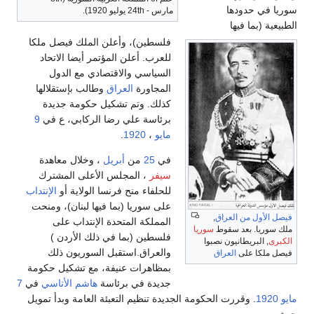
سوريا في حدودها
مارس - 24th يوليو 1920).
الطبيعية (بما فيها
فلسطين)، وأعلن الملك فيصل ملكا
للعرب. أعلن المؤتمر أيضا الاتحاد
السياسي والاقتصادي مع الدول
المجاورة
العراق
وطالب بإستقلالها
كذلك. وتم تشكيل حكومة جديدة
برئاسة علي رضا الركابي، ع في
9
مايو
،
1920
.
في
25
من
أبريل
، وخلال معاهدة
سيفر
، المجلس الأعلى المشترك
للحلفاء منح فرنسا الولاية أو
الإنتداب
على سوريا (بما فيها لبنان)، ومنحت
فيصل الأول من العراق
,
المملكة المتحدة الإنتداب على
ملك سوريا. بعد سقوط
سوريا
فلسطين (بما في ذلك الأردن )
الكبرى
, البريطانيون نصبوا
والعراق.استقبل السوريون ذلك
فيصل ملكا على
العراق
بمظاهرات عنيفة، مع تشكيل حكومة
جديدة في برئاسة
هاشم الأتاسي
في
7
مايو
1920
. وقررت الحكومة الجديدة تنظيم التعبئة العامة وبدأ تمويل
جيش.