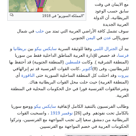
مع الايمان في وقت
سابق حسب الوعود
"المملكة السوريو" في 1918
البريطانية، أن الدولة
العربية الجديدة
سوف تشمل كافة الأراضي العربية التي تمتد من
حلب
في شمال
سورياإلى
عدن
في
اليمن
الجنوبي.
بيد أن
الجنرال اللنبي
وفقا للوثيقة السرية
سايكس بيكو
بين
بريطانيا
و
فرنسا
، قد خصص للإدارة العربية المناطق الداخلية فقط من سوريا
(المنطقة الشرقية ). وكانت
فلسطين
(المنطقة الجنوبية) قد أحتفظ بها
للبريطانيين، وفى (8)
أكتوبر
،كانت القوات الفرنسية قد تم إنزالهافي
بيروت
وقد احتلت كل المنطقة الساحلية السورية حتى
الناقورة
أى
(المنطقة الغربية) حيث حلت محل القوات البريطانية هناك.
وشرعتالقوات الفرنسية فورا في حل الحكومات المحلية في المنطقة
العربية.
وطالب الفرنسيون بالتنفيذ الكامل لإتفاقية
سايكس بيكو
ووضع سوريا
بالكامل تحت نفوذهم. وفي [26]
نوفمبر
1919
، وانسحبت القوات
البريطانية من دمشق سعيا إلى تجنب المواجهة مع الفرنسيين، وتركوا
الحكومات العربية في خضم المواجهة مع الفرنسيين.