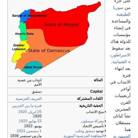
على جزء
من
سوريا
الطبيعية
والمساعدة
في إنشاء
مؤسسات
للدولة هناك
بعد سقوط
الامبراطوري
ة العثمانية
.
بعد انتهاء
فترة
الحالة
انتداب من عصبة
الانتداب في
الأمم
أواخر
Capital
دمشق
أربعينيات
اللغات المشتركة
العربية
،
الفرنسية
القرن
الحقبة التاريخية
فترة ما بين الحربين
العشرين
• منح الانتداب
25 ابريل
,
1920
نشأ كيانان
1920
•
معركة ميسلون
23 يوليو
,
1920
مستقلان
• تأسيس الاتحاد
يونيو، 1922
هما
• توحيد
دمشق
وحلب
1 ديسمبر
,
1924
الجمهورية
•
المعاهدة الفرنسية السورية
مارس-سبتمبر 1936