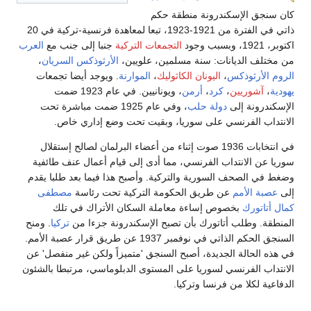
كان سنجق الإسكندرونة منطقة حكم
ذاتي في الفترة من 1921-1923، تبعا لمعاهدة فرنسية-تركية في 20
اكتوبر، 1921، وبسبب وجود
التجمعات التركية
جنبا إلى جنب مع
العرب
من مختلف الديانات: سنة مسلمين، علويين،
الأرثوذكس السريان
،
الروم الأرثوذكس
،
اليونان الكاثوليك
،
الموارنة
. ويوجد أيضا تجمعات
يهودية
،
آشوريين
،
كرد
،
أرمن
، ويونانيين. في عام 1923 ضمت
الإسكندرونة إلى
دولة حلب
، وفي عام 1925 ضمت مباشرة تحت
الانتداب الفرنسي على سوريا، وبقيت تحت وضع إداري خاص.
في انتخابات 1936 صوت إثناء من أعضاء البرلمان لصالح إستقلال
سوريا عن الانتداب الفرنسي، مما أدى إلى قيام أعمال عنف طائفية
وضغط في الصحف السورية والتركية. وأصبح هذا فيما بعد طلبا يقدم
إلى
عصبة الأمم
عن طريق الحكومة التركية تحت رئاسة
مصطفى
كمال أتاتورك
بخصوص إساءة معاملة السكان الأتراك في تلك
المنطقة. وطلب أتاتورك بأن تصبح الإسكندرونة جزءا من
تركيا
. ومنح
السنجق الحكم الذاتي في نوفمبر 1937 عن طريق قرار عصبة الأمم.
في هذه الحالة الجديدة، أصبح السنجق 'متميزاً ولكن غير منفصل' عن
الانتداب الفرنسي لسوريا على المستوى الدبلوماسي، مرتبطا بالشئون
الدفاعية لكلا من فرنسا وتركيا.