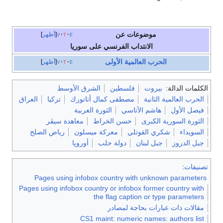
موضوعات عن
e
t
v
أظهر
الانتداب الفرنسي على سوريا
الحرب العالمية الأولى
e
t
v
أظهر
الكلمات الدالة:
بيروت
فلسطين
الشرق الأوسط
الحرب العالمية الثانية
مصطفى كمال أتاتورك
تركيا
العراق
فيصل الأول
هاشم الأتاسي
الثورة العربية
الثورة السورية الكبرى
حسن الخراط
معاهدة سيڤر
السويداء
شكري القوتلي
معركة ميسلون
رياض الصلح
جبل الدروز
جبل لبنان
دولة حلب
أوروپا
تصنيفات
:
Pages using infobox country with unknown parameters
Pages using infobox country or infobox former country with
the flag caption or type parameters
مقالات ذات عبارات بحاجة لمصادر
CS1 maint: numeric names: authors list