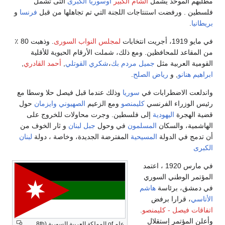
مطلبهم الموحد يشمل
الشام الكبير
أوسوريا الكبرى
التى تشمل
فلسطين . ورفضت استنتاجات اللجنة التي تم تجاهلها من قبل
فرنسا
و
بريطانيا
.
في مايو 1919، أجريت انتخابات
لمجلس النواب السورى
. وذهبت 80 ٪
من المقاعد للمحافظين. ومع ذلك، شملت الأرقام الحيوية للأقلية
القومية العربية مثل
جميل مردم بك
،
شكري القوتلي
,
أحمد القادري
,
ابراهيم هنانو
, و
رياض الصلح
.
واندلعت الاضطرابات في
سوريا
وذلك عندما قبل فيصل حلا وسطا مع
رئيس الوزراء الفرنسي
كليمنصو
ومع الزعيم
الصهيوني
وايزمان
حول
قضية الهجرة
اليهودية
إلى فلسطين. وجرت محاولات للخروج على
الهاشمية، والسكان
المسلمون
في وحول
جبل لبنان
و ثار الخوف من
أن تدمج في الدولة
المسيحية
المفترضة الجديدة، وخاصة ، دولة
لبنان
الكبرى
في مارس 1920 ، اعتمد
المؤتمر الوطني السوري
في دمشق، برئاسة
هاشم
الأتاسي
، قرارا برفض
اتفاقات فيصل - كليمنصو
.
وأعلن المؤتمر إستقلال
علم of المملكة العربية السورية (8th