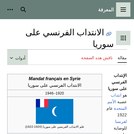
المعرفة
القائمة الرئيسية
بحث
أدوات
الانتداب الفرنسي على
تبديل عرض جدول المحتويات
سوريا
مقالة
ناقش هذه الصفحة
أدوات
الإنتداب
Mandat français en Syrie
الفرنسي
الانتداب الفرنسي على سوريا
على سوريا
1920–1946
هو
انتداب
عصبة
الأمم
المتحدة
عام
1922
لفرنسا
علم الانتداب الفرنسي على سوريا (1920-1922)
للوصاية