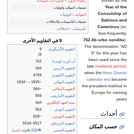
known as the
زعماء الدول
–
الدول ذات السيادة
Year of the
تصنيفات المواليد والوفيات
Consulship of
المواليد
–
الوفيات
Sabinus and
تصنيفات التأسيسات والانحلالات
Camerinus
(or,
تأسيسات
–
انحلالات
less frequently,
762 Ab urbe condita
).
9 في التقاويم الأخرى
The denomination "AD
التقويم الگريگوري
9
9" for this year has
IX
been used since the
آب أوربه كونديتا
762
late
medieval period
،
التقويم الأرمني
N/A
when the
Anno Domini
التقويم الآشوري
4759
calendar era
became
التقويم البهائي
−1835 – −1834
the prevalent method in
التقويم البنغالي
−584
Europe for naming
التقويم الأمازيغي
959
years.
سنة العهد الإنگليزي
N/A
التقويم البوذي
553
أحداث
التقويم البورمي
−629
التقويم البيزنطي
5517–5518
حسب المكان
التقويم الصيني
年
戊辰
(التراب
التنين
)