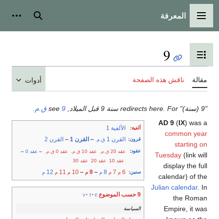
المعرفة
القائمة الرئيسية
بحث
أدوات
9
تبديل عرض جدول المحتويات
مقالة
ناقش هذه الصفحة
أدوات
"9 (سنة)" redirects here. For سنة 9 قبل الميلاد, see
9 ق.م.
AD 9
(
IX
) was a
الألفية 1
ألفية
:
common year
القرن 1
–
القرن 1
–
القرن 2
قرون
:
ق.م.
starting on
عقود
:
عقد 20
عقد 10
عقد 0
–
عقد 0
–
ق.م.
ق.م.
ق.م.
Tuesday
(link will
عقد 10
عقد 20
عقد 30
display the full
12
11
10
–
9
–
8
7
6
سنين
:
م
م
م
م
م
م
م
calendar) of the
Julian calendar
. In
9 حسب الموضوع
v
t
e
the Roman
Empire, it was
السياسة