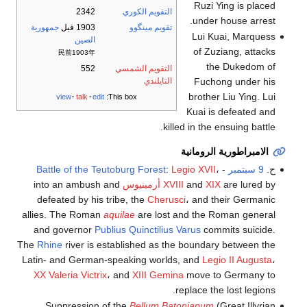
Ruzi Ying is placed
التقويم الكوري
2342
under house arrest.
تقويم مينگوو
1903 قبل
جمهورية
Lui Kuai, Marquess
الصين
of Zuziang, attacks
民前1903年
the Dukedom of
التقويم الشمسي
552
التايلندي
Fuchong under his
brother Liu Ying. Lui
view
talk
edit
This box:
Kuai is defeated and
killed in the ensuing battle.
الامبراطورية الرومانية
ح.
9 سبتمبر
-
،
Legio XVII
:
Battle of the Teutoburg Forest
are lured by
XIX
and
XVIII
أرمينيوس
into an ambush and
defeated by his tribe, the
Cherusci
، and their Germanic
allies. The Roman
aquilae
are lost and the Roman general
and governor
Publius Quinctilius Varus
commits suicide.
The
Rhine
river is established as the boundary between the
Latin- and German-speaking worlds, and
Legio II Augusta
،
XX Valeria Victrix
، and
XIII Gemina
move to Germany to
replace the lost legions.
Suppression of the
Bellum Batonianum
(Great Illyrian