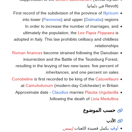
Revolt) في دلماتيا.
First record of the subdivision of the province of
Illyricum
into lower (
Pannonia
) and upper (
Dalmatia
) regions.
In order to increase the number of marriages, and
ultimately the population, the
Lex Papia Poppaea
is
adopted in Italy. This law prohibits celibacy and childless
relationships.
Roman finances
become strained following the Danubian
insurrection and the Battle of the Teutoburg Forest,
resulting in the levying of two new taxes: five percent of
inheritances, and one percent on sales.
Cunobeline
is first recorded to be king of the
Catuvellauni
at
Camulodunum
(modern-day Colchester) in Britain.
Approximate date -
Claudius
marries
Plautia Urgulanilla
.
following the death of
Livia Medullina
حسب الموضوع
الأدب
أوڤيد
يكمل قصيدة اللعنات
إيبيس
.