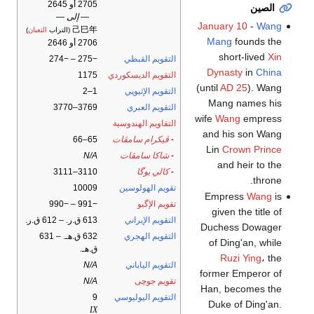
2705 أو 2645
الصين
— إلى —
January 10
-
Wang
己巳年
(التراب
الثعبان
)
Mang
founds the
2706 أو 2646
short-lived
Xin
التقويم القبطي
−275 – −274
Dynasty
in
China
التقويم الديسكوردي
1175
(until
AD 25
). Wang
التقويم الإثيوپي
1–2
Mang names his
التقويم العبري
3769–3770
wife
Wang
empress
التقاويم الهندوسية
and his son Wang
-
ڤيكرام سامڤات
65–66
Lin
Crown Prince
-
شاكا سامڤات
N/A
and heir to the
-
كالي يوگا
3110–3111
throne.
تقويم الهولوسين
10009
Empress
Wang
is
تقويم الإگبو
−991 – −990
given the title of
التقويم الإيراني
613 ق.ر. – 612 ق.ر.
Duchess Dowager
التقويم الهجري
632 ق.هـ. – 631
of Ding'an, while
ق.هـ.
Ruzi Ying
، the
التقويم الياباني
N/A
former Emperor of
تقويم جوچى
N/A
Han, becomes the
التقويم اليوليوسي
9
Duke of Ding'an.
IX