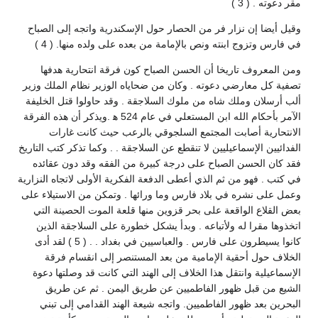
مقر دعوته . ( 3 )
وقيل أيضا إن نزار فر من الحصار حول الإسكندرية واتجه إلى الصباح
في فارس وتزوج ابنته ونص بالإمامة من بعده على ولده منها. ( 4 )
ومن المعروف تاريخا أن الحسن الصباح كون فرقة انتحارية هدفها
تصفية كل معارضي دعوته . وكان من ضحاياه الوزير نظام الملك وزير
ألب أرسلان وملك شاه من ملوك السلاجقة . وقد حاولوا قتل الخليفة
الآمر بأحكام الله ابن المستعلي في عام 524 ه‍ .ويذكر أن هذه الفرقة
الانتحارية أصابت المجتمع السلجوقي بالرعب حيث كانت غارات
الفدائيين الإسماعيليين لا تنقطع عن السلاجقة . . وكما تذكر كتب التاريخ
فقد كان الحسن الصباح على درجة كبيرة من الفقه وقد دون عقائده
في كتب . فهو من ثم الذي أعطى الدفعة الفكرية الأولى لاتجاه النزارية
وعمل على نشره في بلاد فارس وما ورائها . وتمكن من الاستيلاء على
بعض القلاع الواقعة على بحر قزوين منها قلعة الموت الحصينة التي
اتخذوها مقرا له ولأتباعه . وبدأ يشكل خطورة على السلاجقة الذين
كانوا يسيطرون على فارس . والعباسيين في بغداد . . ( 5 ) لقد أدى
الخلاف حول أحقية الإمامية من بعد المستنصر إلى انقسام فرقة
الإسماعيلية وانتقل هذا الخلاف إلى الهند التي كانت قد وصلتها دعوة
الشيع من قبل ظهور الفاطميين عن طريق اليمن . ثم عن طريق
البحرين بعد ظهور الفاطميين. واتجه شيعة الهند القدامي إلى تبني