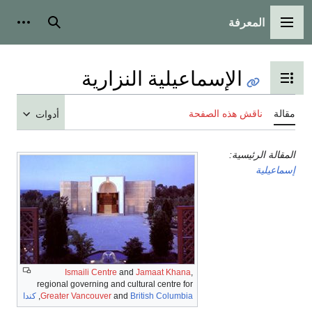
المعرفة
القائمة الرئيسية
بحث
أدوات
الإسماعيلية النزارية
تبديل عرض جدول المحتويات
مقالة
ناقش هذه الصفحة
أدوات
المقالة الرئيسية:
إسماعيلية
Ismaili Centre
and
Jamaat Khana
,
regional governing and cultural centre for
British Columbia
and
Greater Vancouver
,
كندا