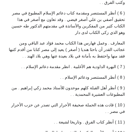
وكتب الفرق . .
( 6 ) أنظر المستنصر ومقدمة كتاب دعائم الإسلام المطبوع في مصر
تحقيق آصفي بن علي أصغر فيضي . وقد تعاون مع أصغر في هذا
الكتاب كثير من المفكرين والأساتذة في مقدمتهم الدكتور طه حسين
وهو الذي زكى الكتاب لدى دار
المعارف . وعمل فهارس هذا الكتاب محمد فؤاد عبد الباقي ومن
عجائب القدر أن باحثا هنديا ( أصغر ) يعيد إلى مصر كتابا من أقدم كتبها
فقد منها واحتفظ به بأمانة في بلاد بعيدة عنها وهي بلاد الهند . .
( 7 ) البهرة الداودية هم الأغلبية . انظر مقدمة دعائم الإسلام . .
( 8 ) أنظر المستنصر ودعائم الإسلام . .
( 9 ) أنظر أهل القبلة كلهم موحدون للأستاذ محمد زكي إبراهيم . من
المطبوعات العشيرة المحمدية . .
( 10 ) قادت هذه الحملة صحيفة الأحرار التي تصدر عن حزب الأحرار
في مصر . .
( 11 ) أنظر كتاب الفرق . وتاريخا لشيعة . .