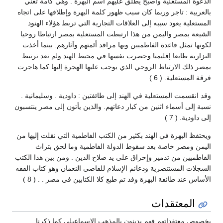
الدعوة المستعلية وأصبح يطلق عليهم اسم البهرة . وهي كأمة تعني
بالعربية : تاجر وربما كان سبب ظهور كلمة البهرة وإطلاقها على اتجاه
المستعلية يعود سببه إلى العلاقات التجارية التي تربط هؤلاء الهنود
الشيعة بمصر واليمن من هذا ارتبطت المستعلية بمصر ارتباطا روحيا
لكونها تمثل قاعدة الفاطميين وبها مراقد أئمتهم وآثارهم. بينما أخذت
النزارية طابعا إقليميا وحصرت نفسها في محيط الهند ولم تعد ترتبط
بمصر ذلك الارتباط الروحي الذي يوجب عليها الهجرة إليها كما هاجرت
فرقة المستعلية. ( 6 )
وقد انقسمت المستعلية في الهند إلى طائفتين : داودية . وسليمانية .
نسبة إلى أسماء اثنين من كبار دعاتهم. والذين يأتون إلى مصر ينتسبون
إلى داودية. ( 7 )
ويحتفظ البهرة في الهند بكثير من الكتب الفاطمية التي نقلت إليها من
اليمن ومصر خاصة بعد سقوط الدولة الفاطمية وما لحق بتراث
الفاطميين من تدمير وإحراق على يد صلاح الدين . ومن بين هذا الكتب
السجلات المستنصرية ودعائم الإسلام للقاضي النعمان وهو كتاب الفقه
الأساس عند طائفة البهرة وفد تم طبع كلا الكتابين في مصر . . ( 8 )
المعتقدات
بخصوص معتقداتهم فهم يدينون بالمذهب الإسماعيلي كما ذكرنا