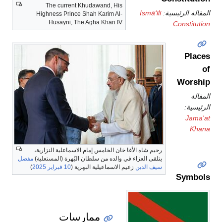
The current Khudawand, His
المقالة الرئيسية:
Ismā‘īlī
Highness Prince Shah Karim Al-
Husayni, The Agha Khan IV
Constitution
Places
of
Worship
المقالة
الرئيسية:
Jama'at
Khana
رحيم شاه الأغا خان الخامس إمام الاسماعلية النزارية،
يتلقى العزاء في والده من سلطان البُهرة (المستعلية)
مفضل
سيف الدين
زعيم الاسماعيلية البهرية (
10 فبراير
2025
)
Symbols
ممارسات