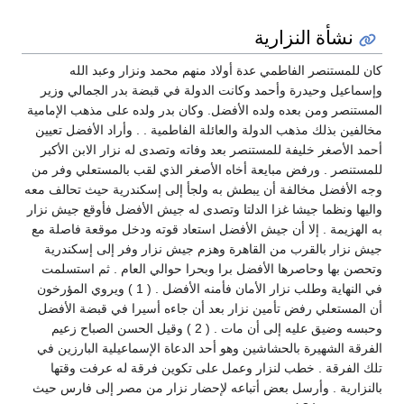
نشأة النزارية
كان للمستنصر الفاطمي عدة أولاد منهم محمد ونزار وعبد الله
وإسماعيل وحيدرة وأحمد وكانت الدولة في قبضة بدر الجمالي وزير
المستنصر ومن بعده ولده الأفضل. وكان بدر ولده على مذهب الإمامية
مخالفين بذلك مذهب الدولة والعائلة الفاطمية . . وأراد الأفضل تعيين
أحمد الأصغر خليفة للمستنصر بعد وفاته وتصدى له نزار الابن الأكبر
للمستنصر . ورفض مبايعة أخاه الأصغر الذي لقب بالمستعلي وفر من
وجه الأفضل مخالفة أن يبطش به ولجأ إلى إسكندرية حيث تحالف معه
واليها ونظما جيشا غزا الدلتا وتصدى له جيش الأفضل فأوقع جيش نزار
به الهزيمة . إلا أن جيش الأفضل استعاد قوته ودخل موقعة فاصلة مع
جيش نزار بالقرب من القاهرة وهزم جيش نزار وفر إلى إسكندرية
وتحصن بها وحاصرها الأفضل برا وبحرا حوالي العام . ثم استسلمت
في النهاية وطلب نزار الأمان فأمنه الأفضل . ( 1 ) ويروي المؤرخون
أن المستعلي رفض تأمين نزار بعد أن جاءه أسيرا في قبضة الأفضل
وحبسه وضيق عليه إلى أن مات . ( 2 ) وقيل الحسن الصباح زعيم
الفرقة الشهيرة بالحشاشين وهو أحد الدعاة الإسماعيلية البارزين في
تلك الفرقة . خطب لنزار وعمل على تكوين فرقة له عرفت وقتها
بالنزارية . وأرسل بعض أتباعه لإحضار نزار من مصر إلى فارس حيث