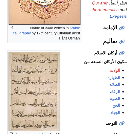
انظر أيضاً:
Qur'anic
hermeneutics
and
Exegesis
الإمامة
Name of
Allāh
written in
Arabic
calligraphy
by 17th century Ottoman artist
Hâfız Osman
تعاليم
أركان الاسلام
تتكون الأركان السبعة من
:
الولاية
الطهارة
الصلاة
الزكاة
الصوم
الحج
الجهاد
التوحيد