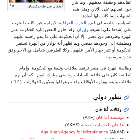
عقائدهم وحقيقة مذهبهم . وما يثار
أطفال في طاجيكستان
حول تعديهم على الآثار. ومثل هذه
الشبهات إنما كانت لها أبعادها
السياسية خاصة في فترة
الحرب العراقية الايرانية
حين كانت الحرب
على أشدها على الشيعة
وإيران
. وقد حاول البعض إثارة الحكومة على
البهرة وطردهم من مصر . إلا أن الحكومة على ما يبدو راضية عليهم
ومطمئنة إلى وجودهم بمصر. ولم تظهر أية بوادر من البهرة تستفز
الحكومة أو تثير جهاز الأمن عليهم . وكلا الطرفين يتعامل مع الآخر وفق
حدود مرسومة.
وطائفة البهرة في مصر ترتبط بعلاقات وثيقة مع الحكومة. وإمام
الطائفة كان على علاقة بالسادات وحسني مبارك اليوم . كما أن لهم
علاقات وثيقة بوزارة الأوقاف وقد تبرعوا لها بملايين الدولارات. ( 12 )
تطور دولي
وكالات أغا خان
مؤسسة أغا خان
(AKF)
أغا خان للخدمات الصحية
(AKHS)
Aga Khan Agency for Microfinance
(AKAM)