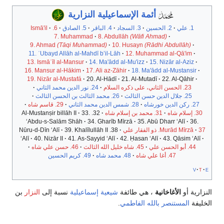
أئمة
الإسماعيلية
النزارية
1. علي
2. الحسين
3. السجاد
4. الباقر
5. الصادق
6. Ismā'il
7. Muhammad
8. Abdullāh
(Wāfi Ahmad)
9. Ahmad
(Tāqi Muhammad)
10. Husayn
(Rādhi Abdullāh)
11. ʿUbayd Allāh al-Mahdī b’il-Lāh
12. Muhammad al-Qā'im
13. Ismāʿīl al-Mansur
14. Ma'ādd al-Mu'izz
15. Nizār al-Aziz
16. Mansur al-Hākim
17. Ali az-Zāhir
18. Ma'ādd al-Mustansir
19. Nizār al-Mustafá
20. Al-Hādī
21. Al-Mutadī
22. Al-Qāhir
23. الحسن الثاني، على ذكره السلام
24. نور الدين محمد الثاني
25. جلال الدين حسن الثالث
26. محمد الثالث بن الحسن الثالث
27. ركن الدين خورشاه
28. شمس الدين محمد الثاني
29. قاسم شاه
30. إسلام شاه
31. محمد بن إسلام شاه
32. Al-Mustanṣir billāh II
33.
ʻAbdu-s-Salām Shāh
34. Gharīb Mīrzā
35. Abū Dharr ʻAlī
36.
37. ذو الفقار علي
Murād Mīrzā
38. Nūru-d-Dīn ʻAlī
39. Khalīlullāh II
ʻAlī
40. Nizār II
41. As-Sayyid ʻAlī
42. Ḥasan ʻAlī
43. Qāsim ʻAlī
44. أبو الحسن علي
45. شاه خليل الله الثالث
46. حسن علي شاه
47. أغا علي شاه
48. محمد شاه
49. كريم الحسين
v
t
e
النزارية أو
الأغاخانية
، هي طائفة
شيعية
إسماعيلية
نسبة إلى
النزار
بن
الخليفة
المستنصر بالله الفاطمي
.