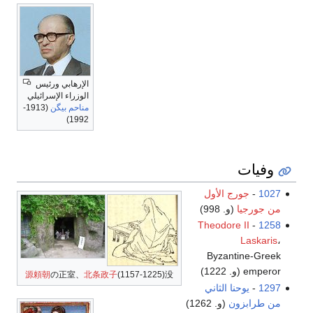
الإرهابي ورئيس
الوزراء الإسرائيلي
مناحم بيگن
(1913-
1992)
وفيات
1027
-
جورج الأول
من جورجيا
(و. 998)
Theodore II
-
1258
Laskaris
،
Byzantine-Greek
emperor (و. 1222)
源頼朝
の正室、
北条政子
(1157-1225)没
1297
-
يوحنا الثاني
من طرابزون
(و. 1262)