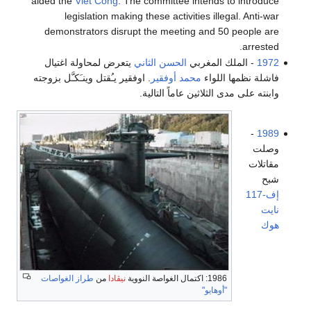
aided the
Viet Cong
. The committee intends to introduce
legislation making these activities illegal. Anti-war
demonstrators disrupt the meeting and 50 people are
arrested.
1972
- الملك المغربي
الحسن الثاني
يتعرض لمحاولة اغتيال
فاشلة نظمها اللواء
محمد أوفقير
. اوفقير يـُقتل وينـَكـَّل بزوجته
وابنته على مدى الثلاثين عاماً التالية.
-
1989
وصلت
مقاتلات
شبح
إف-117
نايت
هوك
1986: اكتمال الغواصة النووية
نيڤادا
من
طراز الغواصات
"أوهايو"