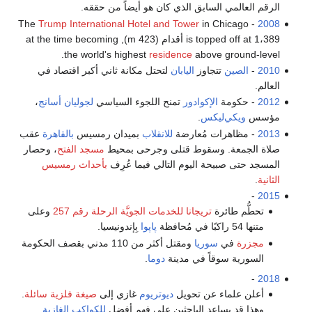
الرقم العالمي السابق الذي كان هو أيضاً من حققه.
Trump International Hotel and Tower
in Chicago
- The
2008
is topped off at 1،389 أقدام (423 m), at the time becoming
the world's highest
residence
above ground-level.
2010
-
الصين
تتجاوز
اليابان
لتحتل مكانة ثاني أكبر اقتصاد في
العالم.
2012
- حكومة
الإكوادور
تمنح اللجوء السياسي
لجوليان أسانج
،
مؤسس
ويكي‌ليكس
.
2013
- مظاهرات مُعارضة
للانقلاب
بميدان رمسيس
بالقاهرة
عقب
صلاة الجمعة. وسقوط قتلى وجرحى بمحيط
مسجد الفتح
، وحصار
المسجد حتى صبيحة اليوم التالي فيما عُرِف
بأحداث رمسيس
الثانية
.
-
2015
تحطُّم طائرة
تريجانا للخدمات الجويَّة الرحلة رقم 257
وعلى
متنها 54 راكبًا في مُحافظة
پاپوا
بِإندونيسيا.
مجزرة
في
سوريا
ومقتل أكثر من 110 مدني بقصف الحكومة
السورية سوقاً في مدينة
دوما
.
-
2018
أعلن علماء عن تحويل
ديوتريوم
غازي إلى
صيغة فلزية سائلة
.
وهذا قد يساعد الباحثين على فهم أفضل
للكواكب الغازية