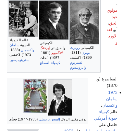
-
مولوي
عبد
الحق
،
أبو
لغة
الاورد
عالم الكيمياء
و
الكيميائي
الحيوية
سلمان
الكيميائي
روبرت
والفيزيائي
إيرڤنگ
واكسمان
(1888-
بونزن
(1811-
لانگموير
(1881-
1973). اكتشف
1899). اكتشف
1957). أبحاث
ستربتوميسين
السيزيوم
كيمياء السطح
والروبيديوم
المعاصرة (و.
1870)
-
1973
سلمان
واكسمان
،
عالم
كيمياء
حيوية
أمريكي
توفي مغني الروك
إلفيس بريسلي
(1935-1977) فجأة.
حاصل على
جائزة نوبل في الطب
عام
1952
.