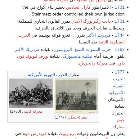
1731
- الامبراطور
كارل السادس
يحظر بناء أكواخ في the
Steinmetz order controlled their own jurisdiction .
1731
-
دايت رگنزبورگ الأبدي
يمرر القانون التجاري للمملكة،
وسلطات نقابات الحرف ويحد من الالتحاق بالحرف.
1744
-
فردريك الأكبر
يقرر أن تغزو قواته بوهيميا في
الحرب
السيلزية الثانية
ضد النمسا.
1762
-
حرب السنوات السبع
:
الپروسيون
، بقيادة
فردريك الأكبر
،
يلقون هزيمة أمام
ملكية هابسبورگ
، بقيادة
يوزف ليوپولد فون
داون
في
معركة رايخن‌باخ
.
-
1777
معارك
الحرب الثورية الأمريكية
الحرب
الثورية
الأمريكية
:
الأمريكان
بقيادة
معركة كامدن
(1780)
الجنرال
معركة بننگتن
(1777)
جون
ستارك
يطردون البريطانيين وقوات
برونزويك
بقيادة
فريدرش باوم
في