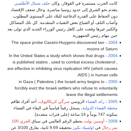
كانت الحرب مستمرة في القوقاز، وكان
حلف شمال الأطلسي
يتقدم نحو الشرق إلى حدود روسيا مباشرة. وحال ضعف الإقتصاد
دون الحفاظ على القدرة الدفاعية للبلاد على المستوى المطلوب.
وأصاب التلف أو الضياع بعض التقنيات المتقدمة. كل تلك المشاكل
والكثير غيرها وقعت على كاهل رئيس الوزراء الجديد الذي تولى بعد
حين مهام رئيس الجمهورية.
- The space probe Cassini-Huygens discovered two
2004
moons of Saturn .
- In the United States a study which shows that drugs
2004
is published statins , used to combat excess cholesterol ,
are effective in inhibiting virus replication HIV (which causes
AIDS ) in human cells.
- in Gaza ( Palestine ) the Israeli army begins to
2005
forcibly evict the Israeli settlers who refuse to voluntarily
leave the illegal settlements.
2005
-
رائد الفضاء
الروسي
سرگي كريكاليوڤ
، أحد أفراد طاقم
محطة الفضاء الدولية
، يسجل رقماً قياسياً في البقاء في الفضاء
بمكوثه 747 يوماً و 14 ساعة (على فترات متعددة).
2008
-
أوسين بولت
يحطم الرقم العالمي في سباق
الجري 100
متر رجال
في
اولمبياد بكين
بتحقيقه 9.69 ثانية، بفارق 3/100 عن