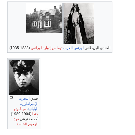
الجندي البريطاني
لورنس العرب
توماس إدوارد لورانس
(1888-1935)
جندي
البحرية
الإمبراطورية
اليابانية
،
ميناموتو
جندا
(1904-1989).
أحد مخترعي
قوة
الهجوم الخاصة