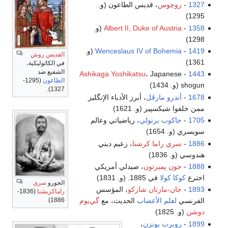
1327
-
روچوس
، قديس الطاعون (و.
1295)
1358
-
Albert II, Duke of Austria
(و.
1298)
1419
-
Wenceslaus IV of Bohemia
(و.
القديس روش
1361)
في الكاثوليكية،
الشفيع ضد
Ashikaga Yoshikatsu
، Japanese
-
1443
الطاعون
(1295-
shogun (و. 1434)
1327).
1678
-
أندرو مارڤل
، أبرز الأدباء الإنگليز
ممن خلفوا شيكسپير (و. 1621)
1705
-
جاكوب برنولي
، رياضياتي وعالم
سويسري (و. 1654)
1886
-
سري راما كرشنا
، زعيم ديني
هندوسي (و. 1836)
1888
-
جون پمبرتون
، صيدلي أمريكي
اخترع
كوكا كولا
في 1885. (و. 1831)
الجورو
سري
1893
-
جان-مارتان شاركو
، المؤسس
راماكريشنا
(1836-
الفرنسي
لعلم الأعصاب
الحديث، مع
گي‌يوم
1886)
دوشن
(و. 1825)
1899
-
روبرت بونزن
،