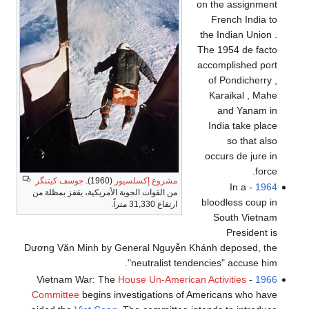
on the assignment
French India to
the Indian Union .
The 1954 de facto
accomplished port
of Pondicherry ,
Karaikal , Mahe
and Yanam in
India take place
so that also
occurs de jure in
force.
مشروع إكسلسيور
(1960).
جوسف كيتنگر
- In a
1964
من القوات الجوية الأمريكية، يقفز بمظلة من
bloodless coup in
ارتفاع 31,330 متراً.
South Vietnam
President is
Dương Văn Minh by General Nguyễn Khánh deposed, the
"neutralist tendencies" accuse him.
House Un-American Activities
- Vietnam War: The
1966
Committee
begins investigations of Americans who have