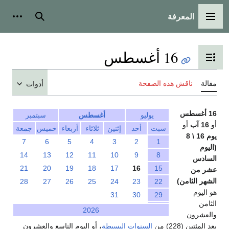
المعرفة
القائمة الرئيسية
بحث
أدوات
16 أغسطس
تبديل عرض جدول المحتويات
مقالة
ناقش هذه الصفحة
أدوات
16 أغسطس
يوليو
أغسطس
سبتمبر
أو
16 آب
أو
سبت
أحد
إثنين
ثلاثاء
أربعاء
خميس
جمعة
يوم 16 \ 8
7
6
5
4
3
2
1
(اليوم
14
13
12
11
10
9
8
السادس
21
20
19
18
17
16
15
عشر من
الشهر الثامن)
28
27
26
25
24
23
22
هو اليوم
31
30
29
الثامن
2026
والعشرون
بعد المئتين (228) من
السنوات البسيطة
، أو اليوم التاسع والعشرون