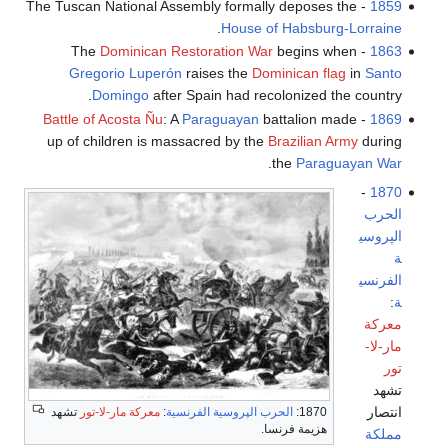
- The Tuscan National Assembly formally deposes the
1859
.
House of Habsburg-Lorraine
Dominican Restoration War
begins when
- The
1863
Gregorio Luperón
raises the
Dominican flag
in
Santo
Domingo
after Spain had recolonized the country.
Battle of Acosta Ñu
: A
Paraguayan
battalion made
-
1869
up of children is massacred by the
Brazilian Army
during
.
the
Paraguayan War
-
1870
الحرب
الپروسي
ة
الفرنسي
ة
:
معركة
مار-لا-
تور
تشهد
انتصار
1870:
الحرب الپروسية الفرنسية
:
معركة مار-لا-تور
تشهد
هزيمة فرنسا.
مملكة