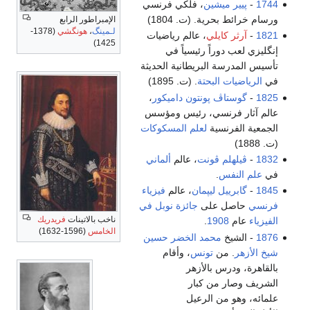
1744
-
پيير ميشين
، فلكي فرنسي
ورسام خرائط بحرية. (ت. 1804)
الإمبراطور الرابع
لـمينگ
،
هونگشي
(1378-
1821
-
آرثر كايلي
، عالم رياضيات
1425)
إنگليزي لعب دوراً رئيسياً في
تأسيس المدرسة البريطانية الحديثة
في
الرياضيات البحتة
. (ت. 1895)
1825
-
گوستاڤ پونتون داميكور
،
عالم آثار فرنسي، رئيس ومؤسس
الجمعية الفرنسية
لعلم المسكوكات
(ت. 1888)
1832
-
ڤيلهلم ڤونت
، عالم
ألماني
في
علم النفس
.
1845
-
گابرييل ليپمان
، عالم
فيزياء
فرنسي
حاصل على
جائزة نوبل في
ناخب بالاتينات
فريدريك
الفيزياء
عام
1908
.
الخامس
(1596-1632)
1876
- الشيخ
محمد الخضر حسين
شيخ الأزهر
. من
تونس
، وأقام
بالقاهرة، ودرس بالأزهر
الشريف وصار من كبار
علمائه، وهو من الرعيل