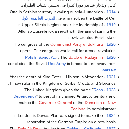
كأس وتذكار شنايدر دورا كبيرا في تحسين تقنيات الطيران.
- One in Serbian territory invading Austria-Hungarian
1914
army solves the Battle of Cer في
الحرب العالمية الأولى
.
- In Upper Silesia begins under the leadership of
1919
Alfonso Zgrzebniok a revolt with the aim of joining the
newly created Polish state .
Communist Party of Bukhara
- The congress of the
1920
opens. The congress would call for armed revolution.
Polish–Soviet War
: The
Battle of Radzymin
-
1920
concludes; the Soviet
Red Army
is forced to turn away from
.
Warsaw
- After the death of King Peter I. His son is Alexander
1921
I. new ruler in the Kingdom of Serbs, Croats and Slovenes .
Ross
- The United Kingdom gives the name "
1923
Dependency
" to part of its claimed Antarctic territory and
makes the
Governor General
of the
Dominion of New
Zealand
its administrator.
- In London is Dawes Plan was signed to make the
1924
reparation of the German Empire on a new basis.
Dole Air Race
begins from
Oakland, California
،
- The
1927