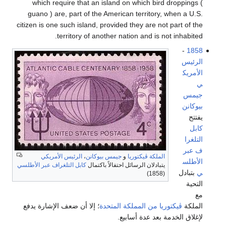
which require that an island on which bird droppings (
guano ) are, part of the American territory, when a U.S.
citizen is one such island, provided they are not part of the
territory of another nation and is not inhabited.
-
1858
الرئيس
الأمريك
ي
جيمس
بيوكانن
يفتتح
كابل
التلغرا
ف عبر
الملكة ڤيكتوريا
و
جيمس بيوكانن
،
الرئيس الأمريكي
الأطلس
يتبادلان الرسائل احتفالاً باكتمال
كابل التلغراف عبر الأطلسي
ي
بتبادل
(1858)
التحية
مع
الملكة
ڤيكتوريا من المملكة المتحدة
؛ إلا أن ضعف الإشارة يدفع
لإغلاق الخدمة بعد عدة أسابيع.