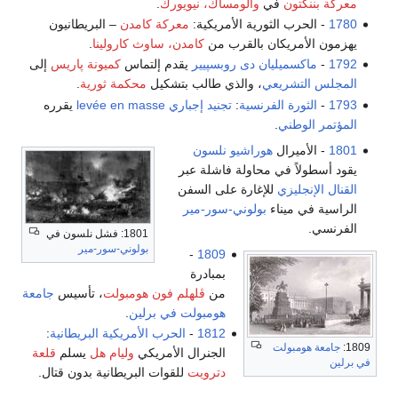
معركة بننگتون
في
والومساك، نيويورك
.
1780
- الحرب الثورية الأمريكية:
معركة كامدن
– البريطانيون
يهزمون الأمريكان بالقرب من
كامدن، ساوث كارولينا
.
1792
-
ماكسميليان دى روبسپيير
يقدم إلتماس
كميونة پاريس
إلى
المجلس التشريعي
، والذي طالب بتشكيل
محكمة ثورية
.
1793
-
الثورة الفرنسية
:
تجنيد إجباري
levée en masse
يقرره
المؤتمر الوطني
.
1801
- الأميرال
هوراشيو نلسون
يقود أسطولاً في محاولة فاشلة عبر
القنال الإنجليزي
للإغارة على السفن
الراسية في ميناء
بولوني-سور-مير
الفرنسي.
1801: فشل نلسون في
بولوني-سور-مير
-
1809
بمبادرة
من
ڤلهلم فون هومبولت
، تأسيس
جامعة
هومبولت في برلين
.
1812
-
الحرب الأمريكية البريطانية
:
1809:
جامعة هومبولت
الجنرال الأمريكي
وليام هل
يسلم
قلعة
في برلين
دترويت
للقوات البريطانية بدون قتال.