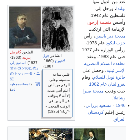
عدد من الدول منها
بولندا
، ورحل إلى
فلسطين عام 1942،
وأسس
منظمة إرجون
الإرهابية التي ارتكبت
مذبحة دير ياسين
، رأس
حزب ليكود
عام 1973،
ورأس الوزارة عام 1977
الملحن
گابرييل
الشاعر
جول
حتى عام 1983، وعقد
پيرنيه
(1863-
لافورج
(1860-
1937).
استمع إلى
معاهدة السلام المصرية
1887).
『オルガンのため
الإسرائيلية
، وحصل على
のトッカータ・ニ
قلبي ساعة
جائزة نوبل للسلام
، وقام
短
منسية، وعلى
بغزو لبنان عام 1982
調』
(
المساعدة
·
معلوم
الرغم من أنني
ات
)
أعلم أنني ميت،
حيث وقعت
مذبحة صبرا
إلا أنه لا يتوقف
وشاتيلا
.
عن الرنين في
1946
-
مسعود برزاني
،
الوقت المحدد. -
-"رثاء" (1885)
رئيس إقليم
كردستان
العراق
.