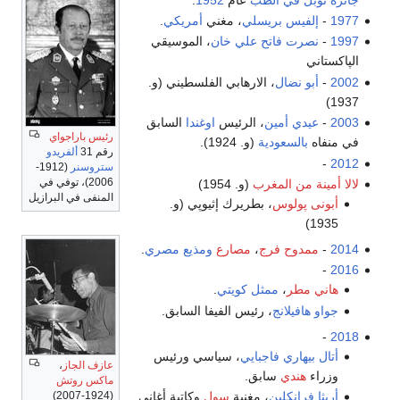
1977
-
إلفيس بريسلي
، مغني
أمريكي
.
1997
-
نصرت فاتح علي خان
، الموسيقي
الپاكستاني
2002
-
أبو نضال
، الارهابي الفلسطيني (و.
1937)
2003
-
عيدي أمين
، الرئيس
اوغندا
السابق
رئيس باراجواي
في منفاه
بالسعودية
(و. 1924).
رقم 31
ألفريدو
-
2012
ستروسنر
(1912-
2006)، توفي في
لالا أمينة من المغرب
(و. 1954)
المنفى في البرازيل
أبونى پولوس
، بطريرك إثيوپي (و.
1935)
2014
-
ممدوح فرج
،
مصارع
ومذيع
مصري
.
-
2016
هاني مطر
،
ممثل
كويتي
.
جواو هافيلانج
، رئيس الفيفا السابق.
-
2018
أتال بيهاري فاجبايي
، سياسي ورئيس
عازف الجاز
،
وزراء
هندي
سابق.
ماكس روتش
(1924-2007)
أريثا فرانكلين
، مغنية
سول
وكاتبة أغاني