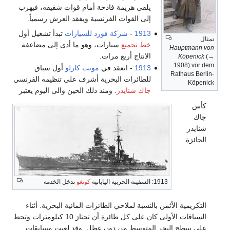
يلقى هزيمة فادحة أمام قوات شقيقه، فيهرب
إلى القوات الفرنسية ويفقد العرش رسمياً.
1913
-
شركة فورد للسيارات
تبدأ تشغيل أول
تمثال
خط تجميع
سيارات، وهو ما أدى إلى مضاعفة
Hauptmann von
الانتاج أربع مرات.
Köpenick
(→
1908) vor dem
1913
- انعقد في
مونت كارلو
أول سباق
Rathaus Berlin-
للطائرات البحرية أشرف على تنظيمه الفرنسي
Köpenick
جاك شنايدر
. ومنذ ذلك الحين والى اليوم يعتبر
كأس
جاك
شنايدر
الجائزة
1913: السفينة الحربية اليابانية
كونغو
تدخل الخدمة
التكريمية الأثمن بالنسبة لملاحي الطائرات المائية البحرية. أثناء
السباقات الأولى كان على كل طائرة أن تجتاز 10 كيلومترات وتحط
على سطح البحر المتوسط من دون عطل. وقد لعبت مسابقات