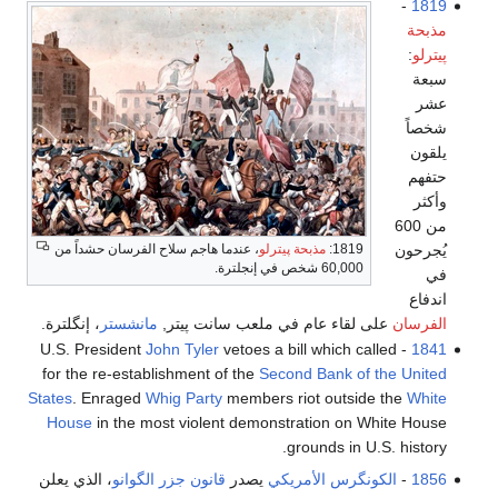
-
1819
مذبحة
پيترلو
:
سبعة
عشر
شخصاً
يلقون
حتفهم
وأكثر
من 600
يُجرحون
1819:
مذبحة پيترلو
، عندما هاجم سلاح الفرسان حشداً من
60,000 شخص في إنجلترة.
في
اندفاع
الفرسان
على لقاء عام في ملعب سانت پيتر,
مانشستر
، إنگلترة.
John Tyler
vetoes a bill which called
- U.S. President
1841
for the re-establishment of the
Second Bank of the United
States
. Enraged
Whig Party
members riot outside the
White
House
in the most violent demonstration on White House
grounds in U.S. history.
1856
-
الكونگرس الأمريكي
يصدر
قانون جزر الگوانو
، الذي يعلن