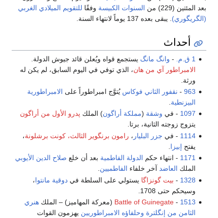
بعد المئتين (229) من
السنوات الكبيسة
وفقًا
للتقويم الميلادي الغربي
(الگريگوري)
. يبقى بعده 137 يوماً لانتهاء السنة.
أحداث
1 ق.م.
-
وانگ مانگ
يستجمع قواه ويُعلن قائد جيوش الدولة.
الامبراطور آي من هان
، الذي توفي في اليوم السابق، لم يكن له
ورثة.
963
-
نقفور الثاني فوكاس
يُتوَّج امبراطوراً على
الامبراطورية
البيزنطية
.
1097
- في
وشقة
(
مملكة أراگون
) الملك
پدرو الأول من أراگون
يتزوج زوجته الثانية، برتا.
1114
- في
جزر البليار
،
رامون برنگوير الثالث، كونت برشلونة
، ​​
يفتح
إبيزا
.
1171
- انتهاء حكم
الدولة الفاطمية
بعد أن خلع
صلاح الدين الأيوبي
الملك
العاضد
آخر خلفاء
الفاطميين
.
1328
-
بيت گونزاگا
يستولي على السلطة في
دوقية مانتوا
،
وسيحكم حتى 1708.
1513
-
Battle of Guinegate
(معركة المهاميز) – الملك
هنري
الثامن من إنگلترة
وحلفاؤه الامبراطوريين
يهزمون القوات