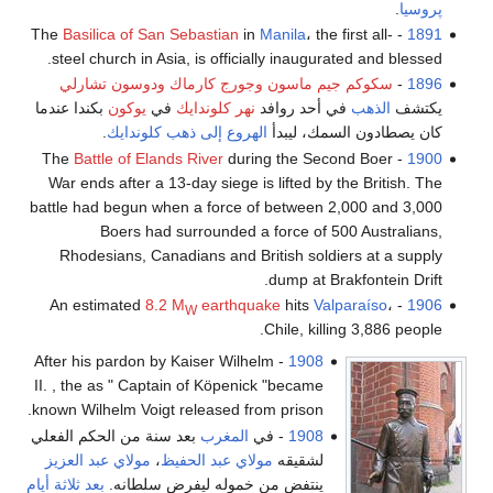
پروسيا
.
Basilica of San Sebastian
in
Manila
، the first all-
- The
1891
steel church in Asia, is officially inaugurated and blessed.
1896
-
سكوكم جيم ماسون
وجورج كارماك
ودوسون تشارلي
يكتشف
الذهب
في أحد روافد
نهر كلوندايك
في
يوكون
بكندا عندما
كان يصطادون السمك، ليبدأ
الهروع إلى ذهب كلوندايك
.
Battle of Elands River
during the Second Boer
- The
1900
War ends after a 13-day siege is lifted by the British. The
battle had begun when a force of between 2,000 and 3,000
Boers had surrounded a force of 500 Australians,
Rhodesians, Canadians and British soldiers at a supply
dump at Brakfontein Drift.
8.2 M
earthquake
hits
Valparaíso
،
- An estimated
1906
W
Chile, killing 3,886 people.
- After his pardon by Kaiser Wilhelm
1908
II. , the as " Captain of Köpenick "became
known Wilhelm Voigt released from prison.
1908
- في
المغرب
بعد سنة من الحكم الفعلي
لشقيقه
مولاي عبد الحفيظ
،
مولاي عبد العزيز
ينتفض من خموله ليفرض سلطانه.
بعد ثلاثة أيام