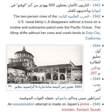
1941
- النازيون الألمان يعتقلون 500 يهودي من
گتو
"كوفنو" في
ليتوانيا
ويأخذونهم للقتل.
1942
-
الحرب العالمية الثانية
: The two-person crew of the
U.S. naval blimp L-8 disappears without a trace on a
routine anti-submarine patrol over the Pacific Ocean. The
blimp drifts without her crew and crash-lands in
Daly City,
.
California
-
1944
أول
تحليق
للطائرة
يونكرز
يو 287
.
-
1945
پويي
،
1943: تفجير دمر كنيسة سانتا ماريا دلا گراتسييه، ميلانو.
آخر
امبراطور صيني وحاكم
مانچوكو
، تعتقله القوات السوڤيتية.
assassination
attempt is made on Japan's
prime
- An
1945
.
minister
،
Kantarō Suzuki