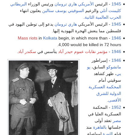
1945
- الرئيس
الأمريكي
هاري ترومان
ورئيس الوزراء
البريطاني
كليمنت أتلي
والزعيم
السوفيتي
يوسف ستالين
يعلنون انتهاء
الحرب العالمية الثانية
.
1945
- الرئيس الأمريكي
هاري ترومان
يدعو إلى توطين اليهود في
فلسطين مما ينعش الهجرة اليهودية إليها.
Mass riots
in
Kolkata
begin, in which more than
-
1946
4,000 would be killed in 72 hours.
1946
-
مؤتمر نقابات عموم حيدر آباد
يتأسس في
سكندر آباد
.
1946
- إمبراطور
مانشوكو
السابق،
پو
يي
، ظهر كشاهد
سوڤيتي أمام
المحكمة العسكرية
الدولية للشرق
الأقصى
.
1952
- المحكمة
العسكرية العليا في
مصر
تعقد أولى
جلساتها
بالقاهرة
منذ
قيام
الثورة
لمواصلة