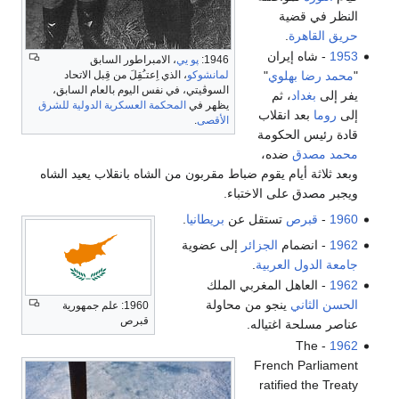
النظر في قضية
حريق القاهرة
.
1953
- شاه إيران
1946:
پو يي
، الامبراطور السابق
"
محمد رضا بهلوي
"
لمانشوكو
، الذي اِعتـُقِلَ من قِبل الاتحاد
السوڤيتي، في نفس اليوم بالعام السابق،
يفر إلى
بغداد
، ثم
يظهر في
المحكمة العسكرية الدولية للشرق
إلى
روما
بعد انقلاب
الأقصى
.
قادة رئيس الحكومة
محمد مصدق
ضده،
وبعد ثلاثة أيام يقوم ضباط مقربون من الشاه بانقلاب يعيد الشاه
ويجبر مصدق على الاختباء.
1960
-
قبرص
تستقل عن
بريطانيا
.
1962
- انضمام
الجزائر
إلى عضوية
جامعة الدول العربية
.
1962
- العاهل المغربي الملك
الحسن الثاني
ينجو من محاولة
1960: علم جمهورية
قبرص
عناصر مسلحة اغتياله.
- The
1962
French Parliament
ratified the Treaty