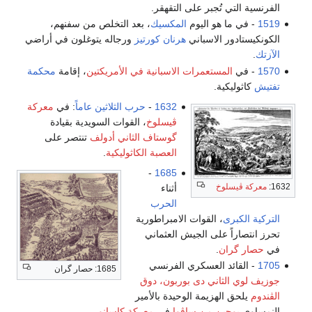
الفرنسية التي تُجبر على التقهقر.
1519
- في ما هو اليوم
المكسيك
، بعد التخلص من سفنهم،
الكونكيستادور الاسباني
هرنان كورتيز
ورجاله يتوغلون في أراضي
الآزتك
.
1570
- في
المستعمرات الاسبانية في الأمريكتين
، إقامة
محكمة
تفتيش
كاثوليكية.
1632
-
حرب الثلاثين عاماً
: في
معركة
ڤيسلوخ
، القوات السويدية بقيادة
گوستاف الثاني أدولف
تنتصر على
العصبة الكاثوليكية
.
-
1685
1632:
معركة ڤيسلوخ
أثناء
الحرب
التركية الكبرى
، القوات الامبراطورية
تحرز انتصاراً على الجيش العثماني
في
حصار گران
.
1705
- القائد العسكري الفرنسي
1685: حصار گران
جوزيف لوي الثاني دى بوربون، دوق
الڤندوم
يلحق الهزيمة الوحيدة بالأمير
النمساوي
يوجين من ساڤوا
في
معركة كاسانو
.