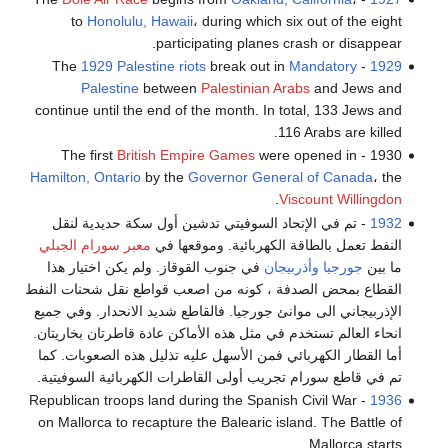
to
Honolulu, Hawaii
، during which six out of the eight
participating planes crash or disappear.
1929 Palestine riots
break out in
Mandatory
- The
1929
Palestine
between
Palestinian Arabs
and Jews and
continue until the end of the month. In total, 133 Jews and
116 Arabs are killed.
British Empire Games
were opened in
1930 - The first
Hamilton, Ontario
by the
Governor General of Canada
، the
.
Viscount Willingdon
1932
- تم في الإتحاد السوفيتي تدشين أول سكة حديدية لنقل
النفط تعمل بالطاقة الكهربائية. وموقعها في
معبر سورام الجبلي
ما بين
جورجيا
وأذربيجان
في جنوب القوقاز. ولم يكن اختيار هذا
القطاع بمحض الصدفة ، كونه من اصعب قواطع نقل شحنات النفط
الإذربيجاني الى موانئ جورجيا. فالقاطع شديد الانحدار. وفي جميع
انحاء العالم تستخدم في مثل هذه الأماكن عادة قاطرتان بخاريتان.
أما القطار الكهربائي فمن الأسهل عليه تذليل هذه الصعوبات. كما
تم في قاطع سورام تجريب أولى القاطرات الكهربائية السوفيتية.
- Republican troops land during the Spanish Civil War
1936
on Mallorca to recapture the Balearic island. The Battle of
Mallorca starts.