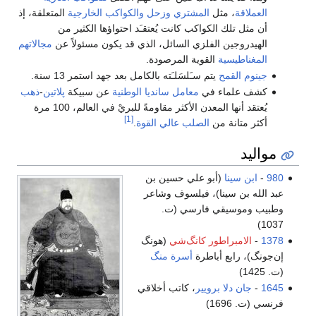
العملاقة
، مثل
المشتري
وزحل
والكواكب الخارجية
المتعلقة، إذ
أن مثل تلك الكواكب كانت يُعتقـَد احتواؤها الكثير من
الهيدروجين الفلزي السائل، الذي قد يكون مسئولاً عن
مجالاتهم
المغناطيسية
القوية المرصودة.
جينوم
القمح
يتم سـَلسَلـَته بالكامل بعد جهد استمر 13 سنة.
كشف علماء في
معامل سانديا الوطنية
عن سبيكة
پلاتين
-
ذهب
يُعتقد أنها المعدن الأكثر مقاومةً للبريْ في العالم، 100 مرة
[1]
أكثر متانة من
الصلب عالي القوة
.
مواليد
980
-
ابن سينا
(أبو علي حسين بن
عبد الله بن سينا)، فيلسوف وشاعر
وطبيب وموسيقي فارسي (ت.
1037)
1378
-
الامبراطور كانگ‌شي
(هونگ
إن‌جونگ)، رابع أباطرة
أسرة منگ
(ت. 1425)
1645
-
جان دلا برويير
، كاتب أخلاقي
فرنسي (ت. 1696)