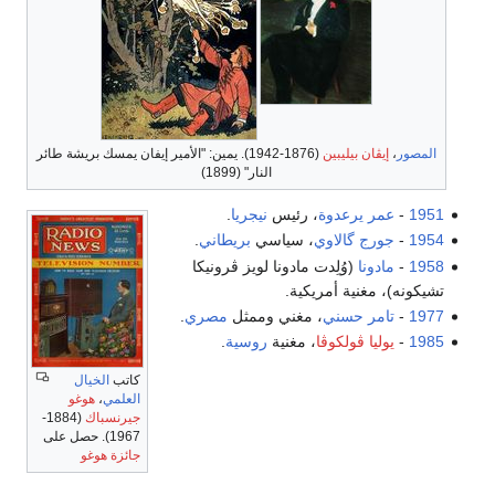
المصور
،
إيڤان بيليبين
(1876-1942). يمين: "الأمير إيفان يمسك بريشة طائر
النار" (1899)
1951
-
عمر يرعدوة
، رئيس
نيجريا
.
1954
-
جورج گالاوي
، سياسي
بريطاني
.
1958
-
مادونا
(وُلِدت مادونا لويز ڤرونيكا
تشيكونه)، مغنية أمريكية.
1977
-
تامر حسني
، مغني وممثل
مصري
.
1985
-
يوليا ڤولكوڤا
، مغنية
روسية
.
كاتب
الخيال
العلمي
،
هوغو
جيرنسباك
(1884-
1967). حصل على
جائزة هوغو