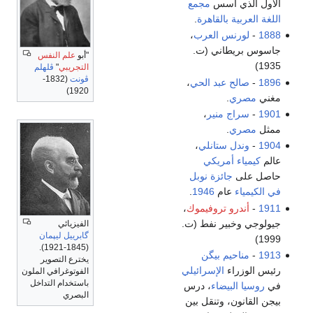
الأول الذي أسس
مجمع
اللغة العربية بالقاهرة
.
1888
-
لورنس العرب
،
جاسوس بريطاني (ت.
"أبو
علم النفس
1935)
التجريبي
"
ڤلهلم
ڤونت
(1832-
1896
-
صالح عبد الحي
،
1920)
مغني
مصري
.
1901
-
سراج منير
،
ممثل
مصري
.
1904
-
وندل ستانلي
،
عالم
كيمياء
أمريكي
حاصل على
جائزة نوبل
في الكيمياء
عام
1946
.
1911
-
أندرو تروفيموك
،
جيولوجي وخبير نفط (ت.
الفيزيائي
گابرييل ليپمان
1999)
(1845-1921).
1913
-
مناحيم بيگن
يخترع التصوير
رئيس الوزراء
الإسرائيلي
الفوتوغرافي الملون
باستخدام التداخل
في
روسيا البيضاء
، درس
البصري
بيجن القانون، وتنقل بين