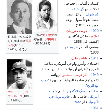
كيميائي ألماني لاحظ في
1859، مع
گوستاف
كيرشوف
، أن كل عنصر
يبعث ضوءاً بطول موجة
مميز. (و. 1811)
1920
-
جوسف نورمان
日本の
女子教育
の
لوك‌ير
، فلكي إنگليزي
日本癌学会を設立
先駆者、
津田梅子
した病理学者
長與
اكتشف في 1868
(1864-1929)
又郎
(1878-
وسمى العنصر
هليوم
. (و.
1941)、癌で没
1836)
1941
-
وليام ريپلي
،
اقتصادي وأنثروپولوجي أمريكي، صاحب
المرجع "أعراق أوروبا" (1899). (و. 1867)
1949
-
مارجريت ميتشيلو
الروائية
الأمريكية, صاحبة الرواية المشهورة "
ذهب
مع الريح
".
1957
-
إرڤنگ لانگموير
، عالم
كيمياء
大リーガー
、
ベー
ブ・ルース
(1895-
أمريكي
حاصل على
جائزة نوبل في
1948)没。
الكيمياء
عام
1932
.
1961