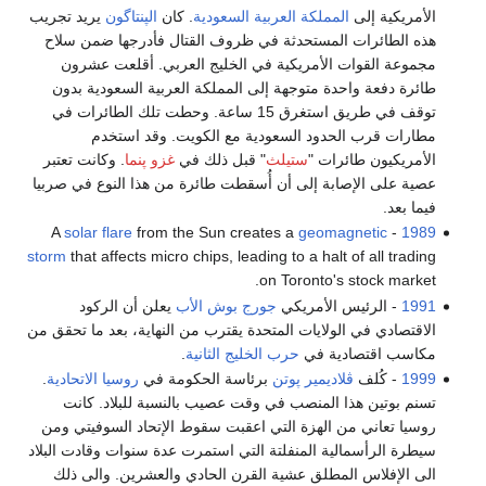
الأمريكية إلى
المملكة العربية السعودية
. كان
الپنتاگون
يريد تجريب
هذه الطائرات المستحدثة في ظروف القتال فأدرجها ضمن سلاح
مجموعة القوات الأمريكية في الخليج العربي. أقلعت عشرون
طائرة دفعة واحدة متوجهة إلى المملكة العربية السعودية بدون
توقف في طريق استغرق 15 ساعة. وحطت تلك الطائرات في
مطارات قرب الحدود السعودية مع الكويت. وقد استخدم
الأمريكيون طائرات "
ستيلث
" قبل ذلك في
غزو پنما
. وكانت تعتبر
عصية على الإصابة إلى أن أُسقطت طائرة من هذا النوع في صربيا
فيما بعد.
solar flare
from the Sun creates a
geomagnetic
- A
1989
storm
that affects micro chips, leading to a halt of all trading
on Toronto's stock market.
1991
- الرئيس الأمريكي
جورج بوش الأب
يعلن أن الركود
الاقتصادي في الولايات المتحدة يقترب من النهاية، بعد ما تحقق من
مكاسب اقتصادية في
حرب الخليج الثانية
.
1999
- كُلف
ڤلاديمير پوتن
برئاسة الحكومة في
روسيا الاتحادية
.
تسنم بوتين هذا المنصب في وقت عصيب بالنسبة للبلاد. كانت
روسيا تعاني من الهزة التي اعقبت سقوط الإتحاد السوفيتي ومن
سيطرة الرأسمالية المنفلتة التي استمرت عدة سنوات وقادت البلاد
الى الإفلاس المطلق عشية القرن الحادي والعشرين. والى ذلك